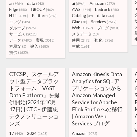
ai
data
ai
Amazon
(6964)
(943)
(6964)
(9572)
Edge
GROUP
AWS
bedrock
(550)
(462)
(4614)
(250)
NTT
Platform
Catalog
data
(4050)
(782)
(49)
(943)
エッジ
Glue
Services
(285)
(78)
(7612)
グループ
Web
ブログ
(2975)
(10567)
(9031)
サービス
メタデータ
(20128)
(13)
データ
実現
使用
強化
(7492)
(3513)
(2472)
(2936)
容易な
導入
生成
(5)
(3683)
(1691)
提供
(16556)
CTCSP、スケールア
Amazon Kinesis Data
ウト型データプラッ
Analytics for SQL ア
A
トフォーム「VAST
プリケーションから
Data Platform」を提
Amazon Managed
供開始(2024年10月
Service for Apache
17日) | CTC – 伊藤忠
Flink Studio への移行
テクノソリューショ
| Amazon Web
A
ンズ
Services ブログ
17
2024
Amazon
(442)
(1653)
(9572)