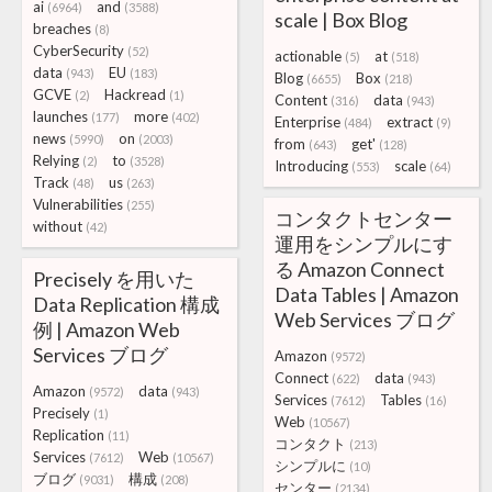
ai
and
(6964)
(3588)
scale | Box Blog
breaches
(8)
CyberSecurity
(52)
actionable
at
(5)
(518)
data
EU
(943)
(183)
Blog
Box
(6655)
(218)
GCVE
Hackread
(2)
(1)
Content
data
(316)
(943)
launches
more
(177)
(402)
Enterprise
extract
(484)
(9)
news
on
(5990)
(2003)
from
get'
(643)
(128)
Relying
to
(2)
(3528)
Introducing
scale
(553)
(64)
Track
us
(48)
(263)
Vulnerabilities
(255)
コンタクトセンター
without
(42)
運用をシンプルにす
る Amazon Connect
Precisely を用いた
Data Tables | Amazon
Data Replication 構成
Web Services ブログ
例 | Amazon Web
Services ブログ
Amazon
(9572)
Connect
data
(622)
(943)
Amazon
data
(9572)
(943)
Services
Tables
(7612)
(16)
Precisely
(1)
Web
(10567)
Replication
(11)
コンタクト
(213)
Services
Web
(7612)
(10567)
シンプルに
(10)
ブログ
構成
(9031)
(208)
センター
(2134)