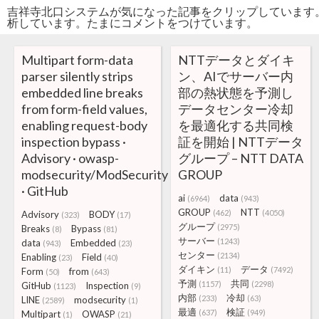
吉祥寺北口システムが気になった記事をクリップしています
析しています。たまにコメントをつけています。
Multipart form-data
NTTデータとダイキ
parser silently strips
ン、AIでサーバー内
embedded line breaks
部の熱状態を予測し
from form-field values,
データセンター冷却
enabling request-body
を最適化する共同検
inspection bypass ·
証を開始 | NTTデータ
Advisory · owasp-
グループ – NTT DATA
modsecurity/ModSecurity
GROUP
· GitHub
ai
data
(6964)
(943)
GROUP
NTT
(462)
(4050)
Advisory
BODY
(323)
(17)
グループ
(2975)
Breaks
Bypass
(8)
(81)
サーバー
(1243)
data
Embedded
(943)
(23)
センター
(2134)
Enabling
Field
(23)
(40)
ダイキン
データ
(11)
(7492)
Form
from
(50)
(643)
予測
共同
(1157)
(2298)
GitHub
Inspection
(1123)
(9)
内部
冷却
(233)
(63)
LINE
modsecurity
(2589)
(1)
最適
検証
(637)
(949)
Multipart
OWASP
(1)
(21)