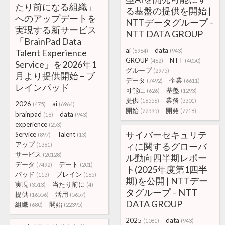
たり前になる組織」
る基盤の提供を開始 |
へのアップデートを
NTTデータグループ –
実現する新サービス
NTT DATA GROUP
「BrainPad Data
ai
data
Talent Experience
(6964)
(943)
GROUP
NTT
(462)
(4050)
Service」を2026年1
グループ
(2975)
月より提供開始 – ブ
データ
企業
(7492)
(6611)
レインパッド
可能に
基盤
(626)
(1293)
提供
業務
(16556)
(3301)
2026
ai
(475)
(6964)
開始
開発
(22395)
(7218)
brainpad
data
(16)
(943)
experience
(253)
サイバーセキュリテ
Service
Talent
(897)
(13)
アップ
ィに関するグローバ
(1361)
サービス
(20128)
ル動向四半期レポー
データ
デート
(7492)
(201)
ト(2025年度第1四半
パッド
ブレイン
(113)
(165)
期)を公開 | NTTデー
実現
当たり前に
(3513)
(4)
タグループ – NTT
提供
活用
(16556)
(5657)
DATA GROUP
組織
開始
(680)
(22395)
2025
data
(1081)
(943)