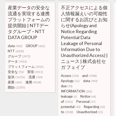
産業データの安全な
不正アクセスによる個
流通を実現する連携
人情報漏えいの可能性
プラットフォームの
に関するお詫びとお知
提供開始 | NTTデー
らせ(Apology and
タグループ – NTT
Notice Regarding
DATA GROUP
Potential Data
Leakage of Personal
data
GROUP
(943)
(462)
Information Due to
NTT
(4050)
Unauthorized Access) |
グループ
(2975)
ニュース | 株式会社セ
データ
(7492)
ガ フェイブ
プラットフォーム
(2931)
安全な
実現
(92)
(3513)
Access
and
(330)
(3588)
提供
流通
(16556)
(324)
Apology
data
(11)
(943)
産業
連携
(641)
(4104)
due
(50)
開始
(22395)
INFORMATION
(242)
leakage
Notice
(6)
(64)
of
Personal
(3561)
(57)
potential
Regarding
(40)
(42)
to
Unauthorized
(3528)
(21)