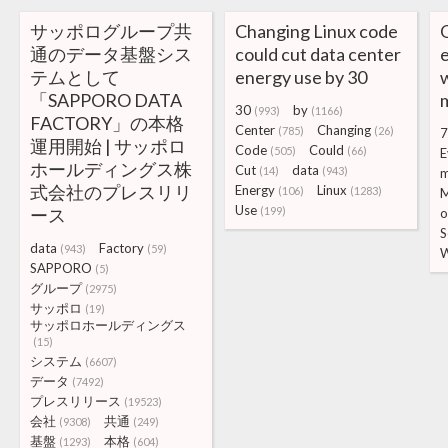
サッポログループ共
Changing Linux code
O
通のデータ基盤シス
could cut data center
テムとして
energy use by 30
「SAPPORO DATA
30
by
(993)
(1166)
FACTORY」の本格
Center
Changing
(785)
(26)
7
運用開始 | サッポロ
Code
Could
(505)
(66)
E
ホールディングス株
Cut
data
(14)
(943)
m
式会社のプレスリリ
Energy
Linux
(106)
(1283)
M
Use
ース
(199)
o
S
data
Factory
(943)
(59)
SAPPORO
(5)
グループ
(2975)
サッポロ
(19)
サッポロホールディングス
(15)
システム
(6607)
データ
(7492)
プレスリリース
(19523)
会社
共通
(9308)
(249)
基盤
本格
(1293)
(604)