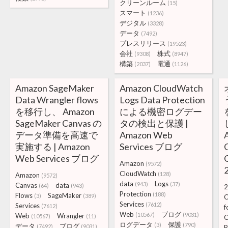
クリーンルーム
(15)
スマート
(1236)
デジタル
(3328)
データ
(7492)
プレスリリース
(19523)
会社
株式
(9308)
(8947)
構築
電通
(2037)
(1126)
Amazon SageMaker
Amazon CloudWatch
Data Wrangler flows
Logs Data Protection
を移行し、 Amazon
による機密ログデー
SageMaker Canvas の
タの検出と保護 |
データ準備を高速で
Amazon Web
A
実施する | Amazon
Services ブログ
Web Services ブログ
Amazon
(9572)
2
CloudWatch
(128)
Amazon
(9572)
data
Logs
(943)
(37)
Canvas
data
(64)
(943)
2
Protection
(188)
Flows
SageMaker
(3)
(389)
C
Services
(7612)
Services
(7612)
f
Web
ブログ
(10567)
(9031)
Web
Wrangler
(10567)
(11)
O
ログデータ
保護
(3)
(790)
データ
ブログ
(7492)
(9031)
P