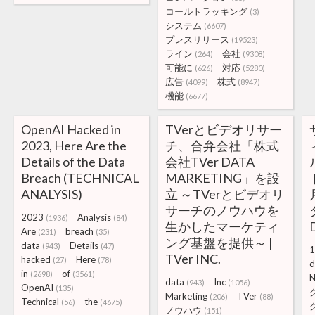
コールトラッキング
(3)
システム
(6607)
プレスリリース
(19523)
ライン
会社
(264)
(9308)
可能に
対応
(626)
(5280)
広告
株式
(4099)
(8947)
機能
(6677)
OpenAI Hacked in
TVerとビデオリサー
2023, Here Are the
チ、合弁会社「株式
Details of the Data
会社TVer DATA
Breach (TECHNICAL
MARKETING」を設
ANALYSIS)
立 ～TVerとビデオリ
サーチのノウハウを
2023
Analysis
(1936)
(84)
生かしたマーケティ
Are
breach
(231)
(35)
ング基盤を提供～ |
data
Details
(943)
(47)
1
TVer INC.
hacked
Here
(27)
(78)
d
in
of
(2698)
(3561)
data
Inc
(943)
(1056)
OpenAI
(135)
Marketing
TVer
(206)
(88)
Technical
the
(56)
(4675)
ノウハウ
(151)