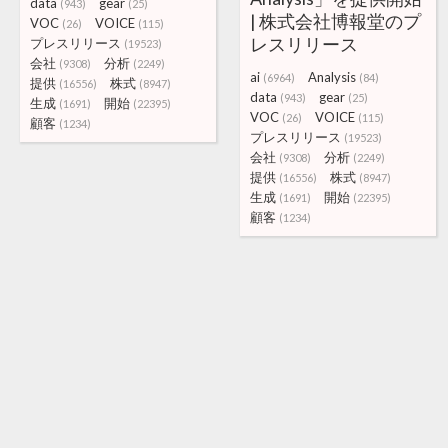
data
gear
(943)
(25)
| 株式会社博報堂のプ
VOC
VOICE
(26)
(115)
レスリリース
プレスリリース
(19523)
会社
分析
(9308)
(2249)
ai
Analysis
(6964)
(84)
提供
株式
(16556)
(8947)
data
gear
(943)
(25)
生成
開始
(1691)
(22395)
VOC
VOICE
(26)
(115)
顧客
(1234)
プレスリリース
(19523)
会社
分析
(9308)
(2249)
提供
株式
(16556)
(8947)
生成
開始
(1691)
(22395)
顧客
(1234)