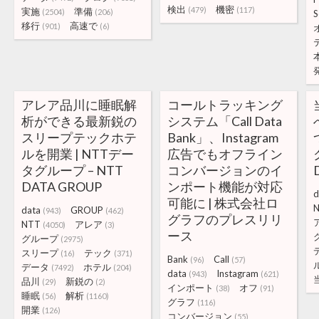
検出
機密
(479)
(117)
実施
準備
(2504)
(206)
S
移行
高速で
(901)
(6)
アレア品川に睡眠解
コールトラッキング
析ができる最新鋭の
システム「Call Data
スリープテックホテ
Bank」、Instagram
ルを開業 | NTTデー
広告でもオフライン
タグループ – NTT
コンバージョンのイ
DATA GROUP
ンポート機能が対応
d
可能に | 株式会社ロ
data
GROUP
(943)
(462)
グラフのプレスリリ
NTT
アレア
(4050)
(3)
ース
グループ
(2975)
スリープ
テック
(16)
(371)
Bank
Call
(96)
(57)
データ
ホテル
(7492)
(204)
data
Instagram
(943)
(621)
品川
新鋭の
(29)
(2)
インポート
オフ
(38)
(91)
睡眠
解析
(56)
(1160)
グラフ
(116)
開業
(126)
コンバージョン
(55)