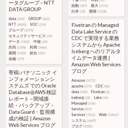
ータグループ – NTT
始動
最大
(387)
(1101)
DATA GROUP
白井
開発
(18)
(7218)
data
GROUP
(943)
(462)
Fivetran の Managed
NTT
SOC
(4050)
(118)
グループ
(2975)
Data Lake Service の
セキュリティサービス
(29)
CDC で実現する業務
データ
中核
(7492)
(69)
システムから Apache
共同
利用
(2298)
(5466)
Iceberg へのリアルタ
展開
総合
(1049)
(901)
イムデータ連携 |
金融
(579)
Amazon Web Services
ブログ
寄稿:パナソニック イ
ンフォメーションシ
Amazon
(9572)
ステムズ での Oracle
apache
CDC
(572)
(81)
Database@AWS 検証
data
Fivetran
(943)
(4)
iceberg
Lake
レポート – 閉域接
(23)
(56)
Managed
(156)
続・バックアップ・
Service
(897)
Data Guard・監視構
Services
Web
(7612)
(10567)
成の検証 | Amazon
システム
(6607)
Web Services ブログ
ブログ
(9031)