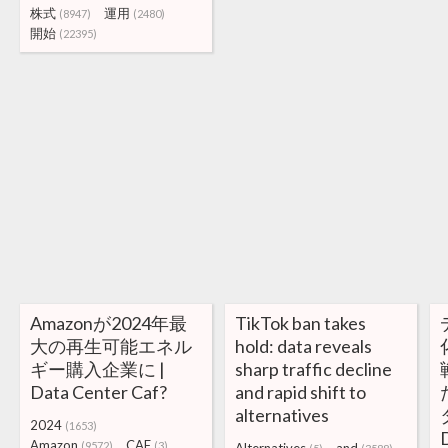
株式
運用
(8947)
(2480)
開始
(22395)
Amazonが2024年最
TikTok ban takes
大の再生可能エネル
hold: data reveals
ギー購入企業に |
sharp traffic decline
Data Center Caf?
and rapid shift to
alternatives
2024
(1653)
Amazon
CAF
(9572)
(3)