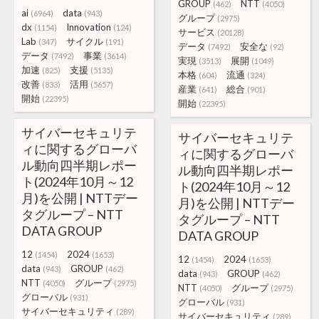
GROUP
NTT
(462)
(4050)
ai
data
(6964)
(943)
グループ
(2975)
dx
Innovation
(1154)
(124)
サービス
(20128)
Lab
サイクル
(347)
(191)
データ
安全な
(7492)
(92)
データ
事業
(7492)
(3614)
実現
展開
(3513)
(1049)
加速
支援
(825)
(5135)
本格
流通
(604)
(324)
改善
活用
(833)
(5657)
産業
総合
(641)
(901)
開始
(22395)
開始
(22395)
サイバーセキュリテ
サイバーセキュリテ
ィに関するグローバ
ィに関するグローバ
ル動向四半期レポー
ル動向四半期レポー
ト(2024年10月～12
ト(2024年10月～12
月)を公開 | NTTデー
月)を公開 | NTTデー
タグループ – NTT
タグループ – NTT
DATA GROUP
DATA GROUP
12
2024
(1454)
(1653)
12
2024
(1454)
(1653)
data
GROUP
(943)
(462)
data
GROUP
(943)
(462)
NTT
グループ
(4050)
(2975)
NTT
グループ
(4050)
(2975)
グローバル
(931)
グローバル
(931)
サイバーセキュリティ
(289)
サイバーセキュリティ
(289)