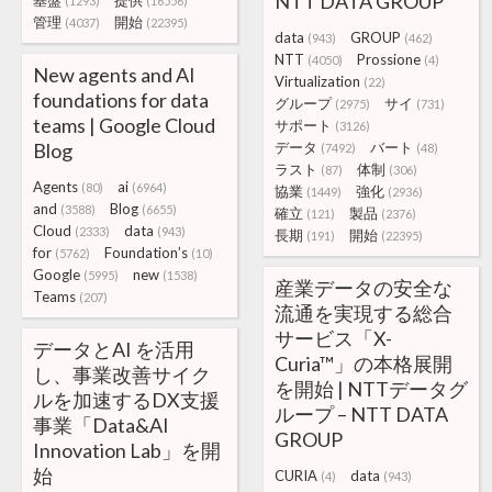
NTT DATA GROUP
基盤
提供
(1293)
(16556)
管理
開始
(4037)
(22395)
data
GROUP
(943)
(462)
NTT
Prossione
(4050)
(4)
New agents and AI
Virtualization
(22)
foundations for data
グループ
サイ
(2975)
(731)
teams | Google Cloud
サポート
(3126)
Blog
データ
バート
(7492)
(48)
ラスト
体制
(87)
(306)
Agents
ai
(80)
(6964)
協業
強化
(1449)
(2936)
and
Blog
(3588)
(6655)
確立
製品
(121)
(2376)
Cloud
data
(2333)
(943)
長期
開始
(191)
(22395)
for
Foundation’s
(5762)
(10)
Google
new
(5995)
(1538)
産業データの安全な
Teams
(207)
流通を実現する総合
サービス「X-
データとAI を活用
Curia™」の本格展開
し、事業改善サイク
を開始 | NTTデータグ
ルを加速するDX支援
ループ – NTT DATA
事業「Data&AI
GROUP
Innovation Lab」を開
始
CURIA
data
(4)
(943)