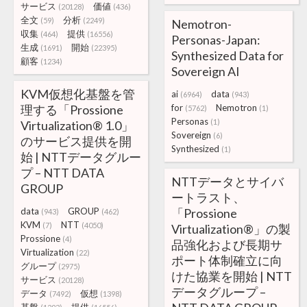
サービス
価値
(20128)
(436)
全文
分析
(59)
(2249)
Nemotron-
収集
提供
(464)
(16556)
Personas-Japan:
生成
開始
(1691)
(22395)
Synthesized Data for
顧客
(1234)
Sovereign AI
KVM仮想化基盤を管
ai
data
(6964)
(943)
理する「Prossione
for
Nemotron
(5762)
(1)
Personas
(1)
Virtualization® 1.0」
Sovereign
(6)
のサービス提供を開
Synthesized
(1)
始 | NTTデータグルー
プ – NTT DATA
NTTデータとサイバ
GROUP
ートラスト、
data
GROUP
「Prossione
(943)
(462)
KVM
NTT
(7)
(4050)
Virtualization®」の製
Prossione
(4)
品強化および長期サ
Virtualization
(22)
ポート体制確立に向
グループ
(2975)
けた協業を開始 | NTT
サービス
(20128)
データグループ –
データ
仮想
(7492)
(1398)