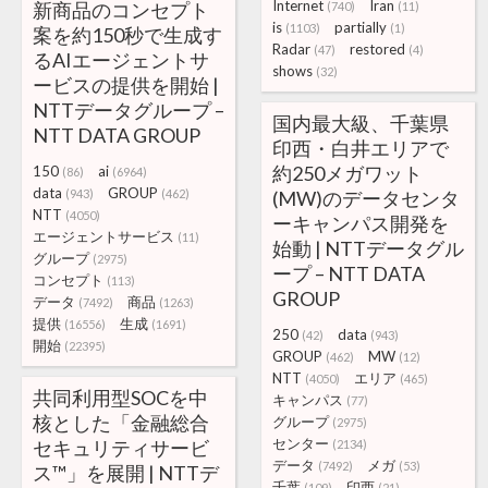
Internet
Iran
新商品のコンセプト
(740)
(11)
is
partially
(1103)
(1)
案を約150秒で生成す
Radar
restored
(47)
(4)
るAIエージェントサ
shows
(32)
ービスの提供を開始 |
NTTデータグループ –
国内最大級、千葉県
NTT DATA GROUP
印西・白井エリアで
約250メガワット
150
ai
(86)
(6964)
data
GROUP
(943)
(462)
(MW)のデータセンタ
NTT
(4050)
ーキャンパス開発を
エージェントサービス
(11)
始動 | NTTデータグル
グループ
(2975)
ープ – NTT DATA
コンセプト
(113)
GROUP
データ
商品
(7492)
(1263)
提供
生成
(16556)
(1691)
250
data
(42)
(943)
開始
(22395)
GROUP
MW
(462)
(12)
NTT
エリア
(4050)
(465)
共同利用型SOCを中
キャンパス
(77)
核とした「金融総合
グループ
(2975)
センター
セキュリティサービ
(2134)
データ
メガ
(7492)
(53)
ス™」を展開 | NTTデ
千葉
印西
(109)
(21)