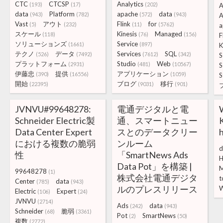
CTC
CTCSP
Analytics
(193)
(17)
(202)
A
data
Platform
apache
data
(943)
(782)
(572)
(943)
A
Vast
アウト
Flink
for
(5)
(232)
(11)
(5762)
a
スケール
Kinesis
Managed
(118)
(76)
(156)
F
ソリューションズ
Service
(1661)
(897)
K
テクノ
データ
Services
SQL
(526)
(7492)
(7612)
(342)
S
プラットフォーム
Studio
Web
(2931)
(481)
(10567)
S
伊藤忠
提供
アプリケーション
(390)
(16556)
(1059)
S
開始
ブログ
移行
(22395)
(9031)
(901)
JVNVU#99648278:
電通デジタルと電
Schneider Electric製
通、スマートニュー
K
Data Center Expert
スとのデータクリー
h
における複数の脆弱
ンルーム
d
性
「SmartNews Ads
H
Data Pot」を構築 |
99648278
(1)
株式会社電通デジタ
t
Center
data
(785)
(943)
ルのプレスリリース
Electric
Expert
(106)
(24)
JVNVU
(2714)
Ads
data
(242)
(943)
Schneider
脆弱
(68)
(3361)
Pot
SmartNews
(2)
(50)
複数
(2772)