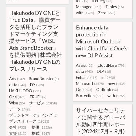
fees
iceberg
(9)
(23)
Managed
Tables
(156)
(16)
Hakuhodo DY ONEと
with
Zero
(1765)
(273)
True Data、購買デー
タを活用したブラン
Enhance data
ドマーケティング支
protection in
援サービス「WISE
Microsoft Outlook
Ads BrandBooster」
with Cloudflare One’s
を提供開始 | 株式会社
new DLP Assist
Hakuhodo DY ONEの
Assist
CloudFlare
(29)
(791)
プレスリリース
data
DLP
(943)
(16)
Enhance
in
(16)
(2698)
Ads
BrandBooster
(242)
(1)
Microsoft
new
(4578)
(1538)
data
DY
(943)
(235)
One
Outlook
(825)
(96)
HAKUHODO
(231)
Protection
with
(188)
(1765)
One
TRUE
(825)
(47)
Wise
サービス
(25)
(20128)
データ
サイバーセキュリテ
(7492)
ブランドマーケティング
(2)
ィに関するグローバ
プレスリリース
(19523)
ル動向四半期レポー
会社
提供
(9308)
(16556)
ト(2024年7月～9月)
支援
株式
(5135)
(8947)