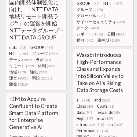
国内開発体制強化に
GROUP
NTT
(462)
(4050)
向け、「NTT DATA
グループ
(2975)
地域リモート開発ラ
グローバル
(931)
サイバーセキュリティ
ボ™」の運営を開始 |
(289)
データ
(7492)
NTTデータグループ –
レポート
公開
(1352)
(4611)
NTT DATA GROUP
動向
四半期
(575)
(1109)
data
GROUP
(943)
(462)
NTT
グループ
Wasabi Introduces
(4050)
(2975)
データ
ラボ
(7492)
(431)
High-Performance
リモート
体制
(659)
(306)
Class and Expands
地域
強化
(773)
(2936)
into Silicon Valley to
運営
開始
(1001)
(22395)
Take on AI’s Rising
開発
(7218)
Data Storage Costs
IBM to Acquire
ai
and
(6964)
(3588)
Confluent to Create
Class
Costs
(45)
(21)
Smart Data Platform
data
expands
(943)
(48)
High
into
for Enterprise
(107)
(159)
introduces
on
(106)
(2003)
Generative AI
Performance
(124)
RISING
Silicon
(7)
(24)