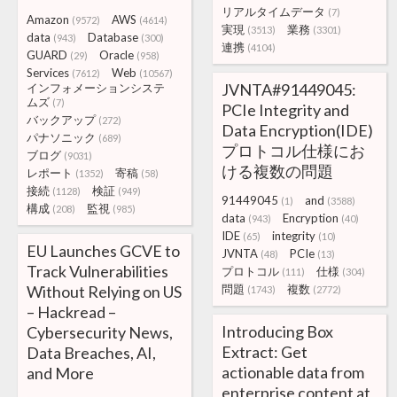
リアルタイムデータ
(7)
Amazon
AWS
(9572)
(4614)
実現
業務
(3513)
(3301)
data
Database
(943)
(300)
連携
(4104)
GUARD
Oracle
(29)
(958)
Services
Web
(7612)
(10567)
JVNTA#91449045:
インフォメーションシステ
ムズ
(7)
PCIe Integrity and
バックアップ
(272)
Data Encryption(IDE)
パナソニック
(689)
プロトコル仕様にお
ブログ
(9031)
ける複数の問題
レポート
寄稿
(1352)
(58)
接続
検証
(1128)
(949)
91449045
and
(1)
(3588)
構成
監視
(208)
(985)
data
Encryption
(943)
(40)
IDE
integrity
(65)
(10)
EU Launches GCVE to
JVNTA
PCIe
(48)
(13)
Track Vulnerabilities
プロトコル
仕様
(111)
(304)
Without Relying on US
問題
複数
(1743)
(2772)
– Hackread –
Introducing Box
Cybersecurity News,
Extract: Get
Data Breaches, AI,
actionable data from
and More
enterprise content at