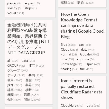
状態
開始
(341)
(22395)
parser
request
(9)
(50)
silently
strips
(3)
(1)
VALUES
(11)
How the Open
Knowledge Format
金融機関向けに共同
can improve data
利用型のAI基盤を構
sharing | Google Cloud
築開始、業界横断で
Blog
のAI活用を推進 | NTT
Blog
can
(6655)
(254)
データグループ –
Cloud
data
(2333)
(943)
NTT DATA GROUP
Format
Google
(24)
(5995)
how
improve
(351)
(34)
ai
data
(6964)
(943)
Knowledge
Open
(95)
(653)
GROUP
NTT
(462)
(4050)
Sharing
the
(50)
(4675)
グループ
(2975)
データ
共同
(7492)
(2298)
Iran’s Internet is
利用
基盤
(5466)
(1293)
推進
業界
(2218)
(1027)
partially restored,
構築
横断
(2037)
(194)
Cloudflare Radar data
機関
活用
(841)
(5657)
shows
金融
開始
(579)
(22395)
CloudFlare
data
(791)
(943)