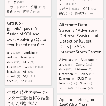
データ
(7492)
データ
(7492)
レポート
公開
(1352)
(4611)
レポート
公開
(1352)
(4611)
動向
四半期
(575)
(1109)
動向
四半期
(575)
(1109)
GitHub –
Alternate Data
jgarzik/sqawk: A
Streams ? Adversary
fusion of SQL and
Defense Evasion and
awk: Applying SQL to
Detection [Guest
text-based data files
Diary] – SANS
Internet Storm Center
and
applying
(3588)
(4)
awk
Based
(6)
(85)
Adversary
Alternate
(2)
(2)
data
files
(943)
(77)
and
Center
(3588)
(785)
Fusion
GitHub
(29)
(1123)
data
Defense
(943)
(52)
jgarzik
of
(1)
(3561)
Detection
diary
(79)
(103)
sqawk
SQL
(1)
(342)
Evasion
GUEST
(5)
(8)
text
to
(65)
(3528)
Internet
Sans
(740)
(30)
storm
Streams
(45)
(46)
生成AI時代のデータセ
ンター空調技術を結集
Apache Iceberg on
させた検証施設
AWS Glue Data