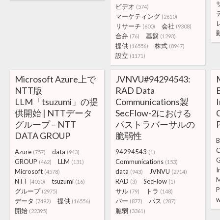
ビデオ
(574)
マーケティング
(2610)
リサーチ
会社
(600)
(9308)
合弁
基盤
(76)
(1293)
提供
株式
(16556)
(8947)
設立
(1171)
Microsoft Azure上で
JVNVU#94294543:
NTT版
RAD Data
LLM「tsuzumi」の提
Communications製
I
供開始 | NTTデータ
SecFlow-2における
グループ – NTT
パストラバーサルの
P
DATA GROUP
脆弱性
B
C
Azure
data
94294543
(757)
(943)
(1)
G
GROUP
LLM
Communications
(462)
(131)
(153)
I
Microsoft
data
JVNVU
(4578)
(943)
(2714)
M
NTT
tsuzumi
RAD
SecFlow
(4050)
(16)
(3)
(1)
P
グループ
サル
トラ
(2975)
(79)
(148)
w
データ
提供
バー
パス
(7492)
(16556)
(877)
(287)
開始
脆弱
(22395)
(3361)