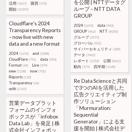
を公開 | NTTデータグ
活用
購買
(5657)
(374)
ループ – NTT DATA
開始
(22395)
GROUP
Cloudflare’s 2024
2024
data
(1653)
(943)
Transparency Reports
GROUP
NTT
(462)
(4050)
– now live with new
グループ
(2975)
data and a new format
グローバル
(931)
サイバーセキュリティ
(289)
2024
and
(1653)
(3588)
データ
(7492)
CloudFlare
data
(791)
(943)
レポート
公開
(1352)
(4611)
Format
Live
(24)
(379)
動向
四半期
(575)
(1109)
new
now
(1538)
(701)
Reports
(120)
Re Data Scienceと共同
Transparency
(66)
で3つのAIを活用した
with
(1765)
広告クリエイティブ制
作ソリューション
営業データプラット
「Murmuration:
フォームのインフォ
Sequential
ボックスが「infobox
Generator」による支
Data Lab」を発足 | 株
援を開始 | 株式会社デ
式会社インフォボッ