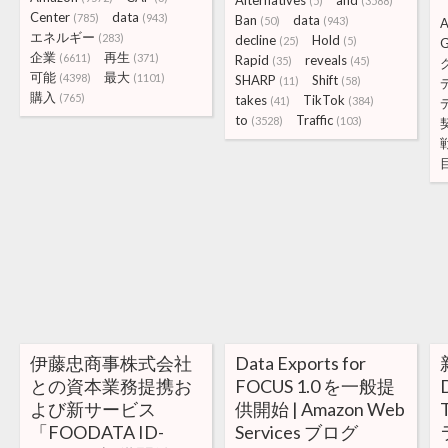
Alternatives
and
(5)
(3588)
Center
data
(785)
(943)
Ban
data
(50)
(943)
エネルギー
(283)
decline
Hold
(25)
(5)
企業
再生
(6611)
(371)
Rapid
reveals
(35)
(45)
可能
最大
(4398)
(1101)
SHARP
Shift
(11)
(58)
購入
(765)
takes
TikTok
(41)
(384)
to
Traffic
(3528)
(103)
伊藤忠商事株式会社
Data Exports for
との資本業務提携お
FOCUS 1.0 を一般提
よび新サービス
供開始 | Amazon Web
「FOODATA ID-
Services ブログ