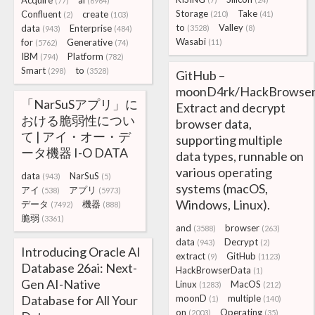
Acquire
ai
(77)
(6964)
Storage
Take
Confluent
create
(210)
(41)
(2)
(103)
to
Valley
data
Enterprise
(3528)
(8)
(943)
(484)
Wasabi
for
Generative
(11)
(5762)
(74)
IBM
Platform
(794)
(782)
Smart
to
(298)
(3528)
GitHub –
moonD4rk/HackBrowser
「NarSuSアプリ」に
Extract and decrypt
おける脆弱性につい
browser data,
て | アイ・オー・デ
supporting multiple
ータ機器 I-O DATA
data types, runnable on
various operating
data
NarSuS
(943)
(5)
systems (macOS,
アイ
アプリ
(538)
(5973)
Windows, Linux).
データ
機器
(7492)
(888)
脆弱
(3361)
and
browser
(3588)
(263)
data
Decrypt
(943)
(2)
Introducing Oracle AI
extract
GitHub
(9)
(1123)
Database 26ai: Next-
HackBrowserData
(1)
Gen AI-Native
Linux
MacOS
(1283)
(212)
Database for All Your
moonD
multiple
(1)
(140)
on
Operating
(2003)
(35)