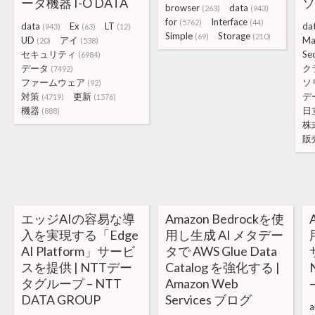
ータ機器 I-O DATA
browser
data
(263)
(943)
for
Interface
(5762)
(44)
data
Ex
LT
da
(943)
(63)
(12)
Simple
Storage
(69)
(210)
UD
アイ
Ma
(20)
(538)
セキュリティ
Sec
(6984)
データ
ク
(7492)
ファームウェア
ソ
(92)
対策
更新
デ
(4719)
(1576)
機器
日
(888)
株
販
エッジAIの容易な導
Amazon Bedrockを使
入を実現する「Edge
用し生成 AI メタデー
AI Platform」サービ
タで AWS Glue Data
スを提供 | NTTデー
Catalog を強化する |
タグループ – NTT
Amazon Web
DATA GROUP
Services ブログ
a