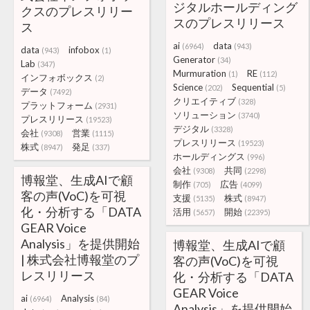
ジタルホールディング
クスのプレスリリー
スのプレスリリース
ス
ai
data
(6964)
(943)
data
infobox
(943)
(1)
Generator
(34)
Lab
(347)
Murmuration
RE
(1)
(112)
インフォボックス
(2)
Science
Sequential
(202)
(5)
データ
(7492)
クリエイティブ
(328)
プラットフォーム
(2931)
ソリューション
(3740)
プレスリリース
(19523)
デジタル
(3328)
会社
営業
(9308)
(1115)
プレスリリース
(19523)
株式
発足
(8947)
(337)
ホールディングス
(996)
会社
共同
(9308)
(2298)
博報堂、生成AIで顧
制作
広告
(705)
(4099)
客の声(VoC)を可視
支援
株式
(5135)
(8947)
化・分析する「DATA
活用
開始
(5657)
(22395)
GEAR Voice
Analysis」を提供開始
博報堂、生成AIで顧
| 株式会社博報堂のプ
客の声(VoC)を可視
レスリリース
化・分析する「DATA
GEAR Voice
ai
Analysis
(6964)
(84)
Analysis」を提供開始