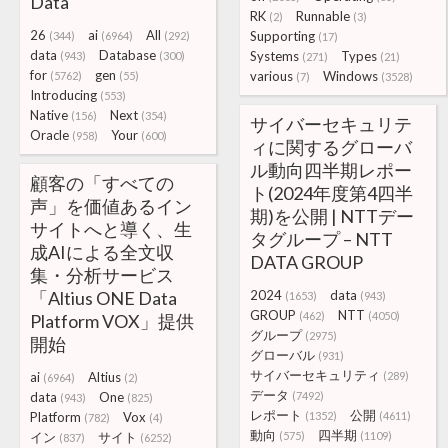
Data
RK
Runnable
(2)
(3)
26
ai
All
Supporting
(344)
(6964)
(292)
(17)
data
Database
Systems
Types
(943)
(300)
(271)
(21)
for
gen
various
Windows
(5762)
(55)
(7)
(3528)
Introducing
(553)
Native
Next
(156)
(354)
サイバーセキュリテ
Oracle
Your
(958)
(600)
ィに関するグローバ
ル動向四半期レポー
顧客の「すべての
ト(2024年度第4四半
声」を価値あるイン
期)を公開 | NTTデー
サイトへと導く、生
タグループ – NTT
成AIによる全文収
DATA GROUP
集・分析サービス
「Altius ONE Data
2024
data
(1653)
(943)
GROUP
NTT
(462)
(4050)
Platform VOX」提供
グループ
(2975)
開始
グローバル
(931)
サイバーセキュリティ
ai
Altius
(289)
(6964)
(2)
データ
data
One
(7492)
(943)
(825)
レポート
公開
Platform
Vox
(1352)
(4611)
(782)
(4)
動向
四半期
イン
サイト
(575)
(1109)
(837)
(6252)