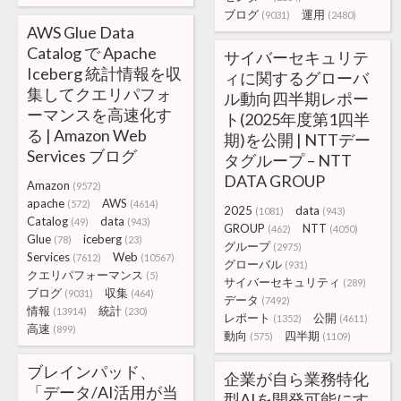
ブログ
運用
(9031)
(2480)
AWS Glue Data
Catalog で Apache
サイバーセキュリテ
Iceberg 統計情報を収
ィに関するグローバ
集してクエリパフォ
ル動向四半期レポー
ーマンスを高速化す
ト(2025年度第1四半
る | Amazon Web
期)を公開 | NTTデー
Services ブログ
タグループ – NTT
DATA GROUP
Amazon
(9572)
apache
AWS
(572)
(4614)
2025
data
(1081)
(943)
Catalog
data
(49)
(943)
GROUP
NTT
(462)
(4050)
Glue
iceberg
(78)
(23)
グループ
(2975)
Services
Web
(7612)
(10567)
グローバル
(931)
クエリパフォーマンス
(5)
サイバーセキュリティ
(289)
ブログ
収集
(9031)
(464)
データ
(7492)
情報
統計
(13914)
(230)
レポート
公開
(1352)
(4611)
高速
(899)
動向
四半期
(575)
(1109)
ブレインパッド、
企業が自ら業務特化
「データ/AI活用が当
型AIを開発可能にす