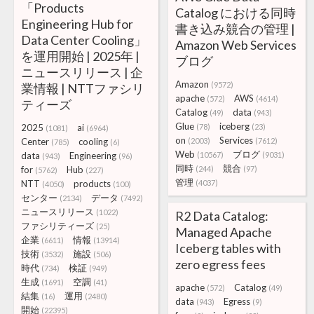
「Products
Catalog における同時
Engineering Hub for
書き込み競合の管理 |
Data Center Cooling」
Amazon Web Services
を運用開始 | 2025年 |
ブログ
ニュースリリース | 企
Amazon
(9572)
業情報 | NTTファシリ
apache
AWS
(572)
(4614)
ティーズ
Catalog
data
(49)
(943)
Glue
iceberg
2025
ai
(78)
(23)
(1081)
(6964)
on
Services
Center
cooling
(2003)
(7612)
(785)
(6)
Web
ブログ
data
Engineering
(10567)
(9031)
(943)
(96)
同時
競合
for
Hub
(244)
(97)
(5762)
(227)
管理
NTT
products
(4037)
(4050)
(100)
センター
データ
(2134)
(7492)
ニュースリリース
(1022)
R2 Data Catalog:
ファシリティーズ
(25)
Managed Apache
企業
情報
(6611)
(13914)
Iceberg tables with
技術
施設
(3532)
(506)
zero egress fees
時代
検証
(734)
(949)
生成
空調
(1691)
(41)
apache
Catalog
(572)
(49)
結集
運用
(16)
(2480)
data
Egress
(943)
(9)
開始
(22395)