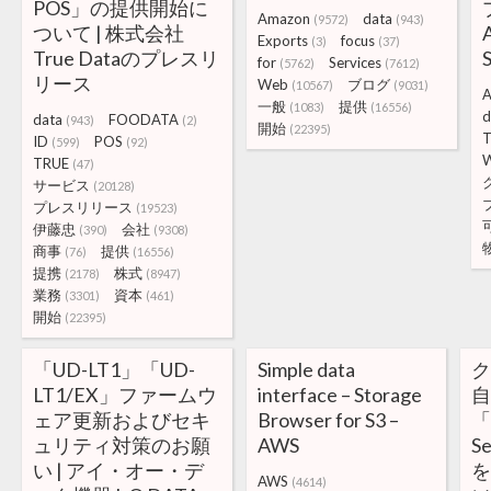
POS」の提供開始に
Amazon
data
(9572)
(943)
ついて | 株式会社
Exports
focus
(3)
(37)
True Dataのプレスリ
for
Services
(5762)
(7612)
リース
Web
ブログ
(10567)
(9031)
A
一般
提供
(1083)
(16556)
d
data
FOODATA
(943)
(2)
開始
(22395)
T
ID
POS
(599)
(92)
TRUE
(47)
サービス
(20128)
プレスリリース
(19523)
伊藤忠
会社
(390)
(9308)
商事
提供
(76)
(16556)
提携
株式
(2178)
(8947)
業務
資本
(3301)
(461)
開始
(22395)
「UD-LT1」「UD-
Simple data
LT1/EX」ファームウ
interface – Storage
ェア更新およびセキ
Browser for S3 –
「
ュリティ対策のお願
AWS
S
い | アイ・オー・デ
を
AWS
(4614)