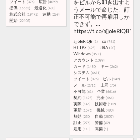
をビルから叩き出すよ
ツイート
広告
(376)
(4099)
提供
最適化
(16563)
(488)
うメールで命じた。訂
株式会社
連動
(19472)
(269)
正不可能で再雇用しか
開始
(22402)
できず。…
https://t.co/ajjoleRlQB”
ajjoleRlQB
co
(1)
(761)
HTTPS
JIRA
(425)
(20)
Windows
(3530)
アカウント
(1399)
カード
キー
(1480)
(262)
システム
(6611)
ツイート
ビル
(376)
(242)
メール
上司
(2716)
(75)
不可能
企業
(61)
(6616)
契約
完全
(1495)
(464)
実際
技術者
(146)
(102)
更新
機械
(1576)
(483)
無効
自動
(230)
(2857)
訂正
警備
(276)
(62)
雇用
高梨
(113)
(1)