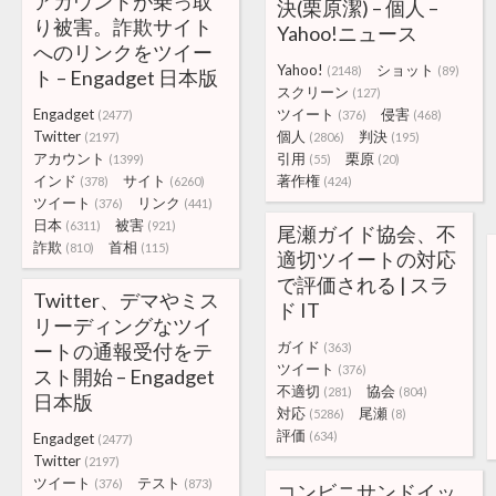
アカウントが乗っ取
決(栗原潔) – 個人 –
り被害。詐欺サイト
Yahoo!ニュース
へのリンクをツイー
Yahoo!
ショット
(2148)
(89)
ト – Engadget 日本版
スクリーン
(127)
Engadget
ツイート
侵害
(2477)
(376)
(468)
Twitter
個人
判決
(2197)
(2806)
(195)
アカウント
引用
栗原
(1399)
(55)
(20)
インド
サイト
著作権
(378)
(6260)
(424)
ツイート
リンク
(376)
(441)
日本
被害
(6311)
(921)
尾瀬ガイド協会、不
詐欺
首相
(810)
(115)
適切ツイートの対応
で評価される | スラ
Twitter、デマやミス
ド IT
リーディングなツイ
ガイド
ートの通報受付をテ
(363)
ツイート
(376)
スト開始 – Engadget
不適切
協会
(281)
(804)
日本版
対応
尾瀬
(5286)
(8)
評価
(634)
Engadget
(2477)
Twitter
(2197)
ツイート
テスト
(376)
(873)
コンビニサンドイッ