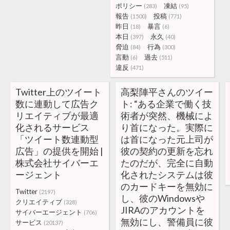
ポリシー
凍結
(283)
(95)
報告
投稿
(1500)
(771)
昨日
暴言
(18)
(6)
本日
永久
(397)
(40)
脅迫
行為
(84)
(300)
言動
過去
(6)
(511)
違反
(471)
Twitter上のツイート
高梨陣平さんのツイー
数に連動して広告ク
ト: “ある企業で働く技
リエイティブが最適
術者が突然、機械によ
化されるサービス
り首になった。実際に
「ツイート数連動型
は首になった元上司が
広告」の提供を開始 |
彼の契約の更新を忘れ
株式会社サイバーエ
たのだが、完全に自動
ージェント
化されたシステムは彼
のカードキーを無効に
Twitter
(2197)
し、彼のWindowsや
クリエイティブ
(328)
JIRAのアカウントを
サイバーエージェント
(706)
無効にし、警備員に彼
サービス
(20137)