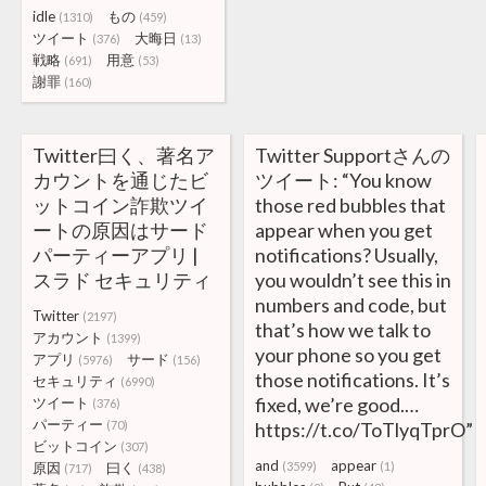
idle
もの
(1310)
(459)
ツイート
大晦日
(376)
(13)
戦略
用意
(691)
(53)
謝罪
(160)
Twitter曰く、著名ア
Twitter Supportさんの
カウントを通じたビ
ツイート: “You know
ットコイン詐欺ツイ
those red bubbles that
ートの原因はサード
appear when you get
パーティーアプリ |
notifications? Usually,
スラド セキュリティ
you wouldn’t see this in
numbers and code, but
Twitter
(2197)
that’s how we talk to
アカウント
(1399)
your phone so you get
アプリ
サード
(5976)
(156)
those notifications. It’s
セキュリティ
(6990)
fixed, we’re good.…
ツイート
(376)
パーティー
(70)
https://t.co/ToTlyqTprO”
ビットコイン
(307)
and
appear
原因
曰く
(3599)
(1)
(717)
(438)