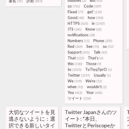
bubbles
But
著名
詐欺
(2)
(43)
(51)
(810)
co
Code
(761)
(507)
Fixed
get'
(77)
(129)
Good
how
(48)
(354)
HTTPS
in
(425)
(2707)
ITS
Know
(241)
(42)
notifications
(28)
Numbers
Phone
(15)
(205)
Red
See
so
(369)
(70)
(52)
Support
Talk
(691)
(45)
That
That’s
(222)
(6)
this
Those
(100)
(9)
to
ToTlyqTprO
(3535)
(1)
Twitter
Usually
(2197)
(1)
We
We're
(199)
(52)
when
wouldn’t
(92)
(2)
You
Your
(412)
(606)
ツイート
(376)
大切なツイートを見
Twitter Japanさんのツ
逃さないように：選
イート: “本日、
択できる新しいタイ
TwitterとPeriscopeか