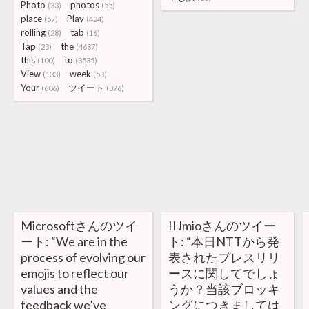
Photo
photos
(33)
(55)
place
Play
(57)
(424)
rolling
tab
(28)
(16)
Tap
the
(23)
(4687)
this
to
(100)
(3535)
View
week
(133)
(53)
Your
ツイート
(606)
(376)
Microsoftさんのツイ
IIJmioさんのツイー
ート: “We are in the
ト: “本日NTTから発
process of evolving our
表されたプレスリリ
emojis to reflect our
ースに関してでしょ
values and the
うか？当該ブロッキ
feedback we’ve
ングにつきましては