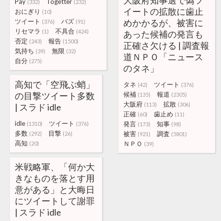
大阪府知事選で偽ツ
Pay
Togetter
(332)
(232)
イートの拡散に歯止
おにぎり
(10)
ツイート
バズ
めかかるが、被害に
(376)
(91)
リセマラ
不具合
(1)
(424)
あった候補の発言も
否定
報告
(243)
(1500)
正確さ欠ける | 調査報
気持ち
無限
(39)
(32)
道ＮＰＯ「ニュース
自分
(275)
のタネ」
高知で「空飛ぶ蛸」
タネ
ツイート
(42)
(376)
の目撃ツイート多数
候補
報道
(135)
(2305)
大阪府
拡散
(113)
(306)
| スラド idle
正確
歯止め
(60)
(11)
idle
ツイート
発言
知事
(1310)
(376)
(173)
(98)
多数
目撃
被害
調査
(292)
(26)
(921)
(5801)
高知
ＮＰＯ
(20)
(39)
米戦略軍、「何か大
きなものを落とす用
意がある」と大晦日
にツイートして謝罪
| スラド idle