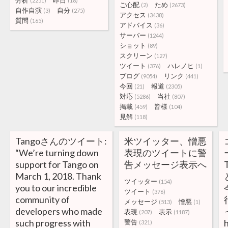
分析
昨日
(2251)
(18)
ご心配
ため
(2)
(2673)
自作自演
自分
(3)
(275)
アクセス
(3438)
質問
(165)
アドバイス
(36)
サーバー
(1244)
ショット
(89)
スクリーン
(127)
ツイート
ハレノヒ
(376)
(1)
ブログ
リンク
(9054)
(441)
今回
報道
(21)
(2305)
対応
当社
(5286)
(807)
掲載
皆様
(459)
(104)
見解
(118)
Tangoさんのツイート:
米ツイッター、憎悪
“We’re turning down
表現のツイートに警
support for Tango on
告メッセージ表示へ
March 1, 2018. Thank
ツイッター
(154)
you to our incredible
ツイート
(376)
community of
メッセージ
憎悪
(513)
(1)
developers who made
表現
表示
(207)
(1187)
such progress with
警告
(321)