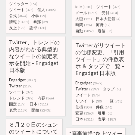
ツイッター
(154)
idle
ツイート
(1310)
(376)
ツイート
個人
(376)
(2806)
メール
受付
(2716)
(404)
公式
小学
(3474)
(29)
大臣
日本大使館
(121)
(4)
情報
暴露
(13931)
(39)
時間
河野
(726)
(17)
炎上
謝罪
(179)
(160)
自動
返信
(2857)
(36)
Twitter、トレンドの
Twitterがリツイート
内容がわかる典型的
の仕様変更、「引用
なツイートの固定表
ツイート」の件数表
示を開始 – Engadget
示 ＆ タップで一覧 –
日本版
Engadget 日本版
Engadget
(2477)
Engadget
(2477)
Twitter
(2197)
Twitter
タップ
(2197)
(60)
ツイート
(376)
ツイート
(376)
トレンド
内容
(399)
(366)
リツイート
一覧
(30)
(763)
固定
日本
(177)
(6311)
仕様
件数
(304)
(146)
表示
開始
(1187)
(22402)
変更
引用
(1363)
(55)
日本
表示
(6311)
(1187)
８月２０日のシュン
のツイートについて
“廃棄前提”炎上ツイー