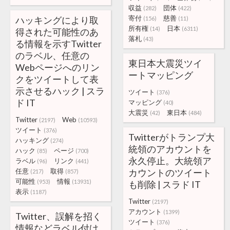
収益
団体
(282)
(422)
寄付
慈善
ハッキングにより取
(156)
(11)
所有権
日本
(14)
(6311)
得された可能性のあ
落札
(43)
る情報を示すTwitter
のラベル、任意の
東日本大震災ツイ
Webページへのリン
ートマッピング
クをツイートして表
示させるハック | スラ
ツイート
(376)
ド IT
マッピング
(40)
大震災
東日本
(42)
(484)
Twitter
Web
(2197)
(10593)
ツイート
(376)
Twitterがトランプ大
ハッキング
(274)
統領のアカウントを
ハック
ページ
(85)
(700)
永久停止。大統領ア
ラベル
リンク
(96)
(441)
任意
取得
カウントのツイート
(217)
(857)
可能性
情報
(953)
(13931)
も削除 | スラド IT
表示
(1187)
Twitter
(2197)
アカウント
(1399)
Twitter、誤解を招く
ツイート
(376)
情報などラベル付け