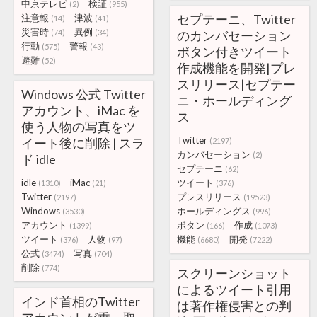
中京テレビ
検証
(2)
(955)
セプテーニ、Twitter
注意報
津波
(14)
(41)
災害時
異例
(74)
(34)
のカンバセーション
行動
警報
(575)
(43)
ボタン付きツイート
避難
(52)
作成機能を開発|プレ
スリリース|セプテー
Windows 公式 Twitter
ニ・ホールディング
アカウント、iMac を
ス
使う人物の写真をツ
Twitter
イート後に削除 | スラ
(2197)
カンバセーション
(2)
ド idle
セプテーニ
(62)
idle
iMac
ツイート
(1310)
(21)
(376)
Twitter
プレスリリース
(2197)
(19523)
Windows
ホールディングス
(3530)
(996)
アカウント
ボタン
作成
(1399)
(166)
(1073)
ツイート
人物
機能
開発
(376)
(97)
(6680)
(7222)
公式
写真
(3474)
(704)
削除
(774)
スクリーンショット
によるツイート引用
インド首相のTwitter
は著作権侵害との判