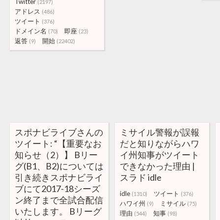
Twitter
(2197)
アドレス
(486)
ツイート
(376)
ドメイン名
即座
(70)
(23)
返答
開始
(9)
(22402)
スポナビライブさんの
ミサイル警報が誤報
ツイート: “【重要なお
だと知りながらハワ
知らせ（2）】 Bリー
イ州知事がツイート
グ(B1、B2)については
できなかった理由 |
引き続きスポナビライ
スラド idle
ブにて2017-18シーズ
idle
ツイート
(1310)
(376)
ン終了まで全試合配信
ハワイ州
ミサイル
(9)
(75)
いたします。 Bリーグ
理由
知事
(544)
(98)