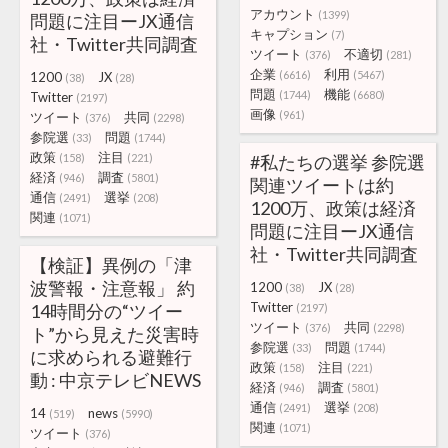
アカウント
(1399)
問題に注目ーJX通信
キャプション
(7)
社・Twitter共同調査
ツイート
不適切
(376)
(281)
企業
利用
(6616)
(5467)
1200
JX
(38)
(28)
問題
機能
(1744)
(6680)
Twitter
(2197)
画像
(961)
ツイート
共同
(376)
(2298)
参院選
問題
(33)
(1744)
政策
注目
(158)
(221)
#私たちの選挙 参院選
経済
調査
(946)
(5801)
関連ツイートは約
通信
選挙
(2491)
(208)
1200万、政策は経済
関連
(1071)
問題に注目ーJX通信
社・Twitter共同調査
【検証】異例の「津
波警報・注意報」 約
1200
JX
(38)
(28)
Twitter
14時間分の“ツイー
(2197)
ツイート
共同
(376)
(2298)
ト”から見えた災害時
参院選
問題
(33)
(1744)
に求められる避難行
政策
注目
(158)
(221)
動 : 中京テレビNEWS
経済
調査
(946)
(5801)
通信
選挙
(2491)
(208)
14
news
(519)
(5990)
関連
(1071)
ツイート
(376)