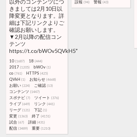
以外のコンテンツにつ
誤報
警報
(94)
(43)
きましては2月10日以
降変更となります。詳
細は下記リンクよりご
確認お願いします。
▼2月以降の配信コン
テンツ
https://t.co/bWOv5QVkH5”
10
18
(1687)
(444)
2017
bWOv
(1205)
(1)
co
HTTPS
(761)
(425)
QVkH
お知らせ
(1)
(4668)
お願い
ご確認
(224)
(13)
コンテンツ
(1447)
スポナビ
ツイート
(7)
(376)
ライブ
リンク
(649)
(441)
リーグ
下記
(121)
(1)
変更
終了
(1363)
(4151)
試合
詳細
(67)
(431)
配信
重要
(3489)
(1210)