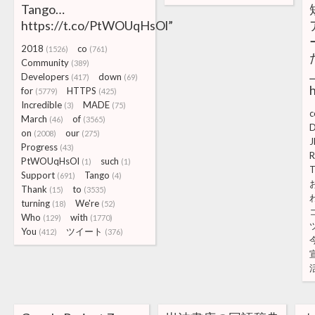
Tango…
https://t.co/PtWOUqHsOl”
2018
co
(1526)
(761)
Community
(389)
Developers
down
(417)
(69)
for
HTTPS
(5779)
(425)
Incredible
MADE
(3)
(75)
c
March
of
(46)
(3565)
D
on
our
(2008)
(275)
J
Progress
(43)
R
PtWOUqHsOl
such
(1)
(1)
T
Support
Tango
(691)
(4)
Thank
to
(15)
(3535)
turning
We're
(18)
(52)
Who
with
(129)
(1770)
You
ツイート
(412)
(376)