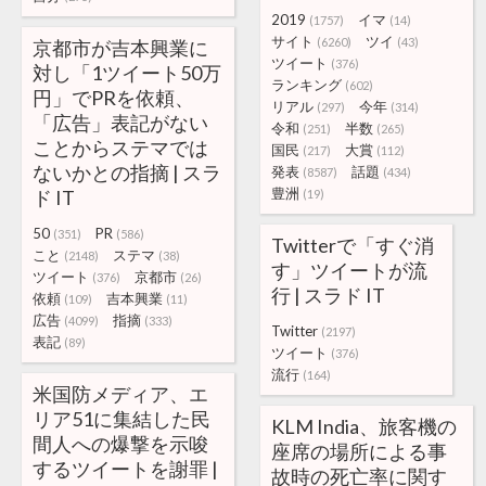
2019
イマ
(1757)
(14)
サイト
ツイ
(6260)
(43)
京都市が吉本興業に
ツイート
(376)
対し「1ツイート50万
ランキング
(602)
円」でPRを依頼、
リアル
今年
(297)
(314)
「広告」表記がない
令和
半数
(251)
(265)
ことからステマでは
国民
大賞
(217)
(112)
ないかとの指摘 | スラ
発表
話題
(8587)
(434)
豊洲
ド IT
(19)
50
PR
(351)
(586)
Twitterで「すぐ消
こと
ステマ
(2148)
(38)
す」ツイートが流
ツイート
京都市
(376)
(26)
行 | スラド IT
依頼
吉本興業
(109)
(11)
広告
指摘
(4099)
(333)
Twitter
(2197)
表記
(89)
ツイート
(376)
流行
(164)
米国防メディア、エ
リア51に集結した民
KLM India、旅客機の
間人への爆撃を示唆
座席の場所による事
するツイートを謝罪 |
故時の死亡率に関す