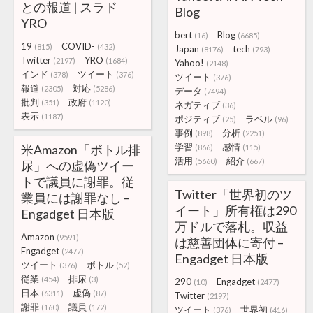
との報道 | スラド
Blog
YRO
bert
Blog
(16)
(6685)
19
COVID-
(815)
(432)
Japan
tech
(8176)
(793)
Twitter
YRO
(2197)
(1684)
Yahoo!
(2148)
インド
ツイート
(378)
(376)
ツイート
(376)
報道
対応
(2305)
(5286)
データ
(7494)
批判
政府
(351)
(1120)
ネガティブ
(36)
表示
(1187)
ポジティブ
ラベル
(25)
(96)
事例
分析
(898)
(2251)
学習
感情
米Amazon「ボトル排
(866)
(115)
活用
紹介
(5660)
(667)
尿」への虚偽ツイー
トで議員に謝罪。従
Twitter「世界初のツ
業員には謝罪なし –
イート」所有権は290
Engadget 日本版
万ドルで落札。収益
Amazon
(9591)
は慈善団体に寄付 –
Engadget
(2477)
Engadget 日本版
ツイート
ボトル
(376)
(52)
従業
排尿
(454)
(3)
290
Engadget
(10)
(2477)
日本
虚偽
(6311)
(87)
Twitter
(2197)
謝罪
議員
(160)
(172)
ツイート
世界初
(376)
(416)