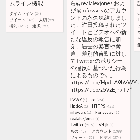
ムライン機能
ら@realalexjones およ
び @infowars のアカウ
タイムライン
(34)
ントの永久凍結しまし
ツイート
大切
T
(376)
(52)
た。昨日投稿されたツ
機能
選択
(6680)
(214)
イートとビデオへの新
たな違反の報告に加
え、過去の暴言や脅
迫、差別的言動に対し
てTwitterのポリシー
の違反に基づいた行為
によるものです。
https://t.co/HpdcA9bVWY
https://t.co/z5VzEjh7T7”
bVWY
co
(1)
(761)
HpdcA
HTTPS
(1)
(425)
infowars
Periscope
(1)
(15)
realalexjones
(1)
Twitter
VzEjh
(2197)
(1)
もの
アカウント
(459)
(1399)
ツイート
ビデオ
(376)
(574)