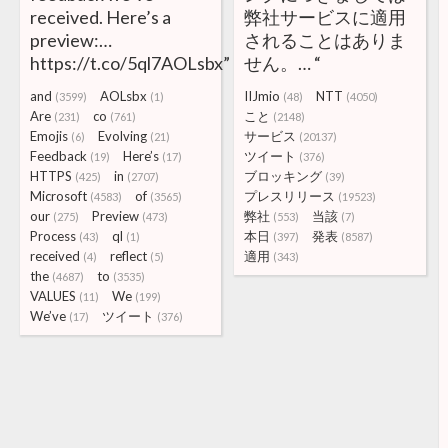
received. Here’s a
弊社サービスに適用
preview:…
されることはありま
https://t.co/5ql7AOLsbx”
せん。… “
and
AOLsbx
IIJmio
NTT
(3599)
(1)
(48)
(4050)
Are
co
こと
(231)
(761)
(2148)
Emojis
Evolving
サービス
(6)
(21)
(20137)
Feedback
Here’s
ツイート
(19)
(17)
(376)
HTTPS
in
ブロッキング
(425)
(2707)
(39)
Microsoft
of
プレスリリース
(4583)
(3565)
(19523)
our
Preview
弊社
当該
(275)
(473)
(553)
(7)
Process
ql
本日
発表
(43)
(1)
(397)
(8587)
received
reflect
適用
(4)
(5)
(343)
the
to
(4687)
(3535)
VALUES
We
(11)
(199)
We’ve
ツイート
(17)
(376)