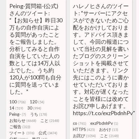
Peing-質問箱-(公式)
ハレノヒさんのツイー
さんのツイート:
ト: “サーバーにアクセ
“【お知らせ】昨日30
スができないためご心
万もの自作自演によ
配をおかけしておりま
る質問があったこと
す。アドバイス頂きま
をご報告しました。
して、今回の報道につ
分析してみると自作
いて当社の見解を書い
自演をしていた人の
たブログのスクリーン
数としては14万人以
ショットを掲載させて
上でした。うち約
いただきます。リンク
120人が100問も自分
先にはこのように書か
に質問を送っていま
せていただいておりま
した。”
す。対応が遅くなった
ことを皆様には改めて
100
120
(706)
(54)
お詫び申しあげます。
14
30
(519)
(994)
https://t.co/exzPbdnhPv”
Peing-
うち
(7)
(178)
お知らせ
こと
(4668)
(2148)
co
exzPbdnhPv
(761)
(1)
ご報告
(323)
HTTPS
おかけ
(425)
(15)
ツイート
公式
(376)
(3474)
お詫び
こと
(1054)
(2148)