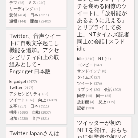
デマ
ミス
(78)
(240)
チを褒める同僚のツ
リーディング
(30)
イートに「放射能が
受付
日本
(404)
(6311)
あるように見える」
通報
開始
(144)
(22402)
とリプライして炎
上。NTタイムズ記者
Twitter、音声ツイー
同士の会話 | スラド
トに自動文字起こし
idle
機能を追加。アクセ
シビリティ向上の取
idle
NT
(1310)
(11)
組みとして –
コンビニ
(147)
Engadget 日本版
サンドイッチ
(8)
タイムズ
(27)
Engadget
(2477)
ツイート
(376)
Twitter
(2197)
リプライ
会話
(20)
(202)
アクセシビリティ
(33)
同僚
同士
(15)
(65)
ツイート
向上
(376)
(1602)
放射能
炎上
(4)
(179)
文字
日本
(257)
(6311)
記者
(133)
機能
自動
(6680)
(2857)
追加
音声
(2238)
(821)
ツイッターが初の
NFTを発行、おもち
Twitter Japanさんは
ゃに創業者の初ツイ