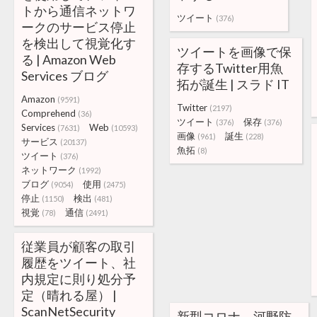
トから通信ネットワ
ツイート
(376)
ークのサービス停止
を検出して視覚化す
ツイートを画像で保
る | Amazon Web
存するTwitter用魚
Services ブログ
拓が誕生 | スラド IT
Amazon
(9591)
Twitter
(2197)
Comprehend
(36)
ツイート
保存
(376)
(376)
Services
Web
(7631)
(10593)
画像
誕生
(961)
(228)
サービス
(20137)
魚拓
(8)
ツイート
(376)
ネットワーク
(1992)
ブログ
使用
(9054)
(2475)
停止
検出
(1150)
(481)
視覚
通信
(78)
(2491)
従業員が顧客の取引
履歴をツイート、社
内規定に則り処分予
定（晴れる屋） |
ScanNetSecurity
新型コロナ 河野防