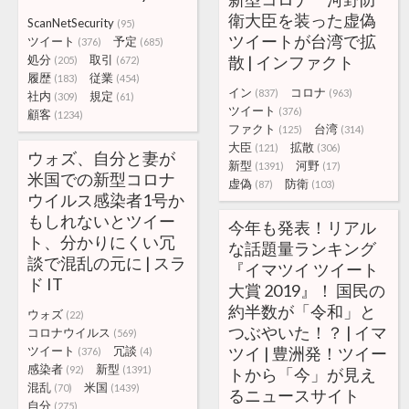
衛大臣を装った虚偽
ScanNetSecurity
(95)
ツイートが台湾で拡
ツイート
予定
(376)
(685)
処分
取引
散 | インファクト
(205)
(672)
履歴
従業
(183)
(454)
イン
コロナ
(837)
(963)
社内
規定
(309)
(61)
ツイート
(376)
顧客
(1234)
ファクト
台湾
(125)
(314)
大臣
拡散
(121)
(306)
ウォズ、自分と妻が
新型
河野
(1391)
(17)
米国での新型コロナ
虚偽
防衛
(87)
(103)
ウイルス感染者1号か
もしれないとツイー
今年も発表！リアル
ト、分かりにくい冗
な話題量ランキング
談で混乱の元に | スラ
『イマツイ ツイート
ド IT
大賞 2019』！ 国民の
約半数が「令和」と
ウォズ
(22)
つぶやいた！？ | イマ
コロナウイルス
(569)
ツイート
冗談
ツイ | 豊洲発！ツイー
(376)
(4)
感染者
新型
(92)
(1391)
トから「今」が見え
混乱
米国
(70)
(1439)
るニュースサイト
自分
(275)