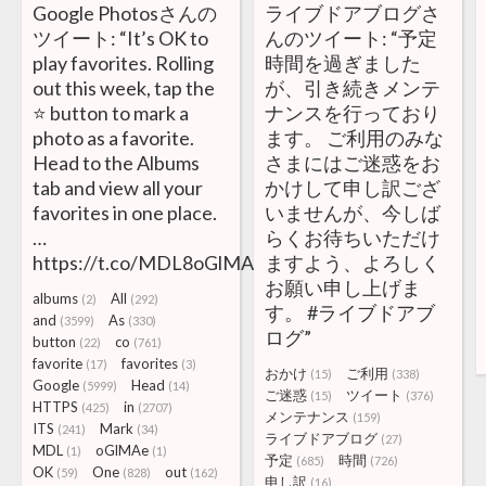
Google Photosさんの
ライブドアブログさ
ツイート: “It’s OK to
んのツイート: “予定
play favorites. Rolling
時間を過ぎました
out this week, tap the
が、引き続きメンテ
⭐️ button to mark a
ナンスを行っており
photo as a favorite.
ます。 ご利用のみな
Head to the Albums
さまにはご迷惑をお
tab and view all your
かけして申し訳ござ
favorites in one place.
いませんが、今しば
…
らくお待ちいただけ
https://t.co/MDL8oGlMAe”
ますよう、よろしく
お願い申し上げま
albums
All
(2)
(292)
す。 #ライブドアブ
and
As
(3599)
(330)
ログ”
button
co
(22)
(761)
favorite
favorites
(17)
(3)
おかけ
ご利用
(15)
(338)
Google
Head
(5999)
(14)
ご迷惑
ツイート
(15)
(376)
HTTPS
in
(425)
(2707)
メンテナンス
(159)
ITS
Mark
(241)
(34)
ライブドアブログ
(27)
MDL
oGlMAe
(1)
(1)
予定
時間
(685)
(726)
OK
One
out
(59)
(828)
(162)
申し訳
(16)