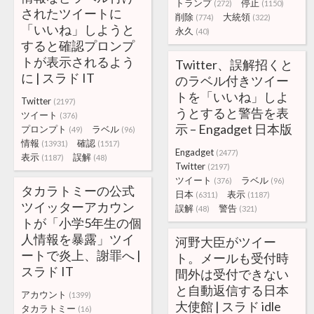
トランプ
停止
(272)
(1150)
されたツイートに
削除
大統領
(774)
(322)
「いいね」しようと
永久
(40)
すると確認プロンプ
トが表示されるよう
Twitter、誤解招くと
に | スラド IT
のラベル付きツイー
トを「いいね」しよ
Twitter
(2197)
うとすると警告を表
ツイート
(376)
示 – Engadget 日本版
プロンプト
ラベル
(49)
(96)
情報
確認
(13931)
(1517)
Engadget
(2477)
表示
誤解
(1187)
(48)
Twitter
(2197)
ツイート
ラベル
(376)
(96)
タカラトミーの公式
日本
表示
(6311)
(1187)
ツイッターアカウン
誤解
警告
(48)
(321)
トが「小学5年生の個
人情報を暴露」ツイ
河野大臣がツイー
ートで炎上、謝罪へ |
ト。メールも受付時
スラド IT
間外は受付できない
と自動返信する日本
アカウント
(1399)
大使館 | スラド idle
タカラトミー
(16)