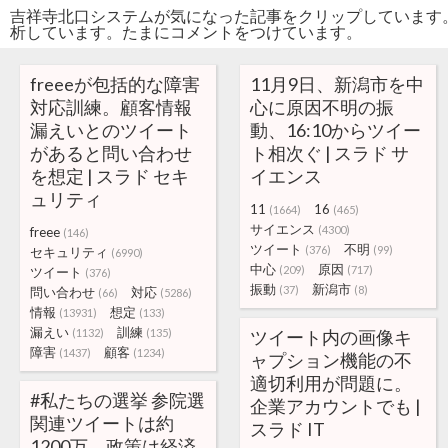
吉祥寺北口システムが気になった記事をクリップしています
析しています。たまにコメントをつけています。
freeeが包括的な障害
11月9日、新潟市を中
対応訓練。顧客情報
心に原因不明の振
漏えいとのツイート
動、16:10からツイー
があると問い合わせ
ト相次ぐ | スラド サ
を想定 | スラド セキ
イエンス
ュリティ
11
16
(1664)
(465)
サイエンス
(4300)
freee
(146)
ツイート
不明
(376)
(99)
セキュリティ
(6990)
中心
原因
(209)
(717)
ツイート
(376)
振動
新潟市
(37)
(8)
問い合わせ
対応
(66)
(5286)
情報
想定
(13931)
(133)
漏えい
訓練
(1132)
(135)
ツイート内の画像キ
障害
顧客
(1437)
(1234)
ャプション機能の不
適切利用が問題に。
#私たちの選挙 参院選
企業アカウントでも |
関連ツイートは約
スラド IT
1200万、政策は経済