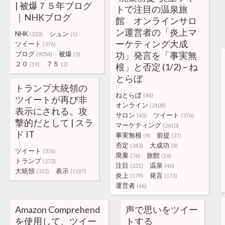
| 被爆７５年ブログ
トで注目の温泉旅
｜NHKブログ
館 オンラインサロ
ン運営者の「炎上マ
NHK
シュン
(533)
(1)
ーケティング大成
ツイート
(376)
ブログ
被爆
功」発言を「事実無
(9054)
(5)
２０
７５
(19)
(2)
根」と否定 (1/2) – ね
とらぼ
トランプ大統領の
ねとらぼ
(44)
ツイートが再び非
オンライン
(2109)
表示にされる。攻
サロン
ツイート
(43)
(376)
撃的だとして | スラ
マーケティング
(2610)
ド IT
事実無根
前提
(9)
(27)
否定
大成功
(243)
(8)
ツイート
(376)
廃棄
旅館
(76)
(16)
トランプ
(272)
注目
温泉
(221)
(46)
大統領
表示
(322)
(1187)
炎上
発言
(179)
(173)
運営者
(66)
Amazon Comprehend
声で思いをツイー
を使用して、ツイー
トする