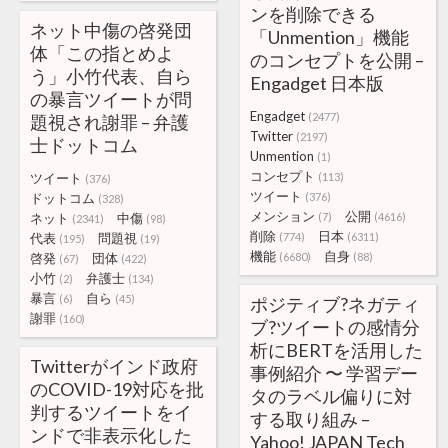
ンを削除できる
ネット中傷の啓発団
「Unmention」機能
体「この指とめよ
のコンセプトを公開 –
う」小竹代表、自ら
Engadget 日本版
の暴言ツイートが問
Engadget
(2477)
題視され謝罪 – 弁護
Twitter
(2197)
士ドットコム
Unmention
(1)
コンセプト
ツイート
(113)
(376)
ツイート
ドットコム
(376)
(328)
メンション
公開
ネット
中傷
(7)
(4616)
(2341)
(98)
削除
日本
代表
問題視
(774)
(6311)
(195)
(19)
機能
自身
啓発
団体
(6680)
(88)
(67)
(422)
小竹
弁護士
(2)
(134)
暴言
自ら
(6)
(45)
ポジティブ?ネガティ
謝罪
(160)
ブ?ツイートの感情分
析にBERTを活用した
Twitterがインド政府
事例紹介 〜 学習デー
のCOVID-19対応を批
タのラベル偏りに対
判するツイートをイ
する取り組み –
ンドで非表示化した
Yahoo! JAPAN Tech