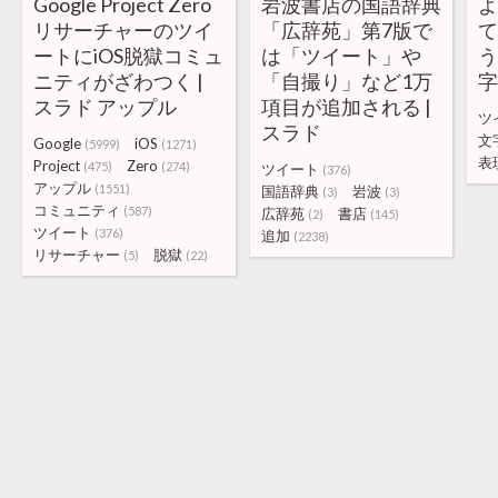
Google Project Zero
岩波書店の国語辞典
リサーチャーのツイ
「広辞苑」第7版で
ートにiOS脱獄コミュ
は「ツイート」や
ニティがざわつく |
「自撮り」など1万
スラド アップル
項目が追加される |
ツ
スラド
文
Google
iOS
(5999)
(1271)
表
Project
Zero
(475)
(274)
ツイート
(376)
アップル
(1551)
国語辞典
岩波
(3)
(3)
コミュニティ
(587)
広辞苑
書店
(2)
(145)
ツイート
(376)
追加
(2238)
リサーチャー
脱獄
(5)
(22)