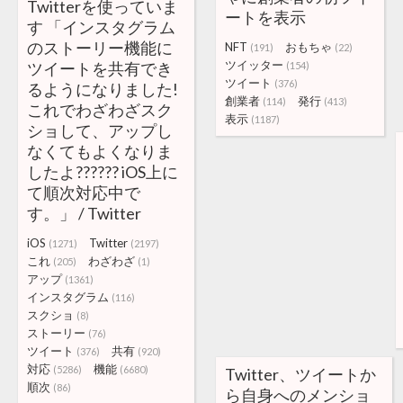
Twitterを使っていま
ートを表示
す 「インスタグラム
のストーリー機能に
NFT
おもちゃ
(191)
(22)
ツイッター
ツイートを共有でき
(154)
ツイート
(376)
るようになりました!
創業者
発行
(114)
(413)
これでわざわざスク
表示
(1187)
ショして、アップし
なくてもよくなりま
したよ?????? iOS上に
て順次対応中で
す。」 / Twitter
iOS
Twitter
(1271)
(2197)
これ
わざわざ
(205)
(1)
アップ
(1361)
インスタグラム
(116)
スクショ
(8)
ストーリー
(76)
ツイート
共有
(376)
(920)
対応
機能
(5286)
(6680)
Twitter、ツイートか
順次
(86)
ら自身へのメンショ