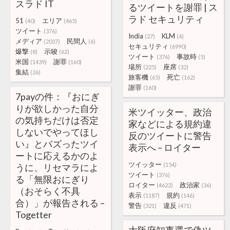
スラド IT
るツイートを謝罪 | ス
ラド セキュリティ
51
エリア
(40)
(465)
ツイート
(376)
India
KLM
(27)
(4)
メディア
民間人
(2037)
(6)
セキュリティ
(6990)
爆撃
示唆
(8)
(62)
ツイート
事故時
(376)
(5)
米国
謝罪
(1439)
(160)
場所
座席
(225)
(32)
集結
(26)
旅客機
死亡
(65)
(162)
謝罪
(160)
7payの件：『おにぎ
りが欲しかった自分
米ツイッター、政治
の気持ちだけは否定
家などによる規約違
しないでやってほし
反のツイートに警告
い』とバズったツイ
表示へ – ロイター
ートに応えるかのよ
ツイッター
(154)
うに、リセマラによ
ツイート
(376)
る「無限おにぎり
ロイター
政治家
(4622)
(36)
（おそらく不具
表示
規約
(1187)
(146)
合）」が報告される –
警告
違反
(321)
(471)
Togetter