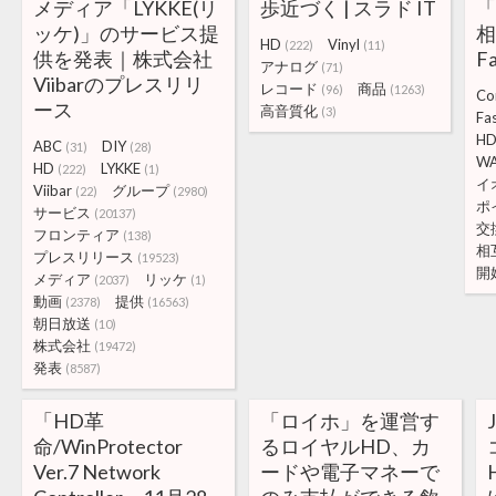
メディア「LYKKE(リ
歩近づく | スラド IT
「
ッケ)」のサービス提
相
HD
Vinyl
(222)
(11)
供を発表｜株式会社
F
アナログ
(71)
Viibarのプレスリリ
レコード
商品
(96)
(1263)
C
ース
高音質化
(3)
Fa
H
ABC
DIY
(31)
(28)
W
HD
LYKKE
(222)
(1)
イ
Viibar
グループ
(22)
(2980)
ポ
サービス
(20137)
交
フロンティア
(138)
相
プレスリリース
(19523)
開
メディア
リッケ
(2037)
(1)
動画
提供
(2378)
(16563)
朝日放送
(10)
株式会社
(19472)
発表
(8587)
「HD革
「ロイホ」を運営す
命/WinProtector
るロイヤルHD、カ
Ver.7 Network
ードや電子マネーで