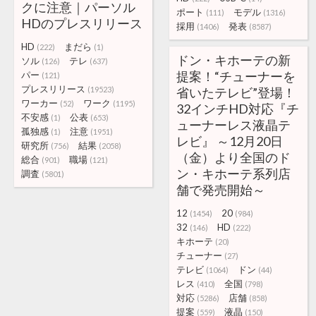
クに注意｜パーソル
ポート
モデル
(111)
(1316)
HDのプレスリリース
採用
発表
(1406)
(8587)
HD
まだら
(222)
(1)
ドン・キホーテの新
ソル
テレ
(126)
(637)
提案！“チューナーを
パー
(121)
プレスリリース
(19523)
省いたテレビ”登場！
ワーカー
ワーク
(52)
(1195)
32インチHD対応『チ
不安感
公表
(1)
(653)
ューナーレス液晶テ
孤独感
注意
(1)
(1951)
レビ』 ～12月20日
研究所
結果
(756)
(2058)
（金）より全国のド
総合
職場
(901)
(121)
ン・キホーテ系列店
調査
(5801)
舗で発売開始～
12
20
(1454)
(984)
32
HD
(146)
(222)
キホーテ
(20)
チューナー
(27)
テレビ
ドン
(1064)
(44)
レス
全国
(410)
(798)
対応
店舗
(5286)
(858)
提案
液晶
(559)
(150)