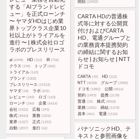
開始
(22402)
する「AIブランドレビ
ュー」を正式ローンチ
CARTA HDの普通株
〜 ヤマダHDはじめ業
式等に対する公開買
界トップクラス企業10
付けおよびCARTA
社以上がトライアルを
HD、電通グループと
進行 〜 | 株式会社ロゴ
の業務資本提携契約
ラボのプレスリリース
の締結に関するお知
らせ | お知らせ | NTT
ai
HD
IR
(6994)
(222)
(706)
ドコモ
クラス
トップ
(194)
(682)
トライアル
(165)
CARTA
HD
(39)
(222)
ブランド
(1003)
NTT
グループ
(4050)
(2980)
プレスリリース
(19523)
ドコモ
公開
(1882)
(4616)
ヤマダ
ラボ
(18)
(431)
契約
提携
(1495)
(2178)
レビュー
ロゴ
(249)
(160)
普通
株式
(23)
(8960)
ローンチ
企業
(246)
(6616)
業務
締結
(3301)
(1274)
会社
広報
(9322)
(295)
資本
電通
(461)
(1126)
株式
業務
(8960)
(3301)
業界
正式
(1027)
(1292)
パナソニックHD、テ
自動
進行
(2857)
(62)
キストと参照画像を