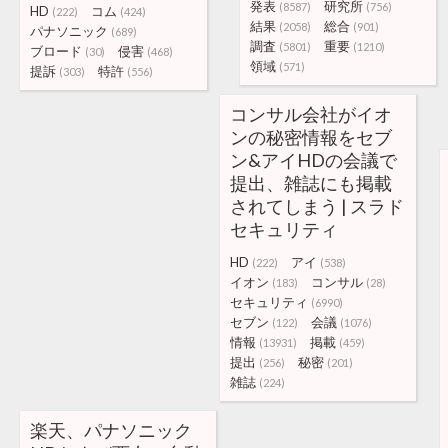
発表
研究所
(8587)
(756)
HD
コム
(222)
(424)
結果
総合
(2058)
(901)
パナソニック
(689)
調査
重要
(5801)
(1210)
ブロード
侵害
(30)
(468)
領域
(571)
提訴
特許
(303)
(556)
コンサル会社がイオ
ンの秘密情報をセブ
ン&アイHDの会議で
提出、雑誌にも掲載
されてしまう | スラド
セキュリティ
HD
アイ
(222)
(538)
イオン
コンサル
(183)
(28)
セキュリティ
(6990)
セブン
会議
(122)
(1076)
情報
掲載
(13931)
(459)
提出
秘密
(256)
(201)
雑誌
(224)
楽天、パナソニック