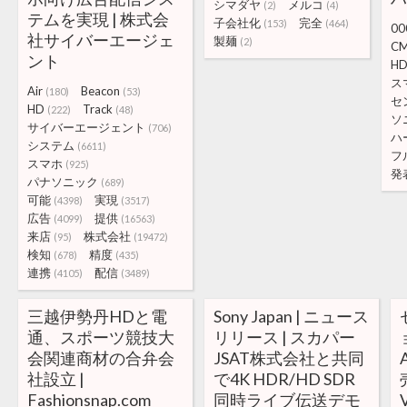
シマダヤ
メルコ
(2)
(4)
テムを実現 | 株式会
子会社化
完全
(153)
(464)
00
社サイバーエージェ
製麺
(2)
C
ント
H
ス
Air
Beacon
(180)
(53)
セ
HD
Track
(222)
(48)
ソ
サイバーエージェント
(706)
ハ
システム
(6611)
フ
スマホ
(925)
発
パナソニック
(689)
可能
実現
(4398)
(3517)
広告
提供
(4099)
(16563)
来店
株式会社
(95)
(19472)
検知
精度
(678)
(435)
連携
配信
(4105)
(3489)
三越伊勢丹HDと電
Sony Japan | ニュース
通、スポーツ競技大
リリース | スカパー
会関連商材の合弁会
JSAT株式会社と共同
社設立 |
で4K HDR/HD SDR
売
Fashionsnap.com
同時ライブ伝送デモ