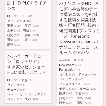
証!|HD-PLCアライア
パナソニックHD、AI
ンス
モデル学習時のデー
タ構築コストを削減
HD
PLC
(222)
(41)
する技術を開発 | 技
アライアンス
(82)
術・研究開発 | 技術・
事業
実証
(3615)
(2326)
研究開発 | プレスリリ
工事
有益
(160)
(13)
研究
調査
ース | Panasonic
(2321)
(5801)
通信
電力
(2491)
(493)
Newsroom Japan : パ
高速
(900)
ナソニック ニュース
ルーム ジャパン
ハンバーガーチェー
ai
HD
ン「ロッテリア」、
(6994)
(222)
Newsroom
(760)
すき家のゼンショー
Panasonic
(447)
HDに売却へ | スラド
コスト
データ
(680)
(7494)
パナソニック
(689)
HD
すき
(222)
(2)
プレスリリース
(19523)
ゼンショー
(4)
モデル
ルーム
(1316)
(1233)
チェーン
(584)
削減
学習
(743)
(866)
ハンバーガー
リア
(14)
(55)
技術
構築
(3532)
(2041)
ロッテ
売却
(12)
(489)
研究
開発
(2321)
(7222)