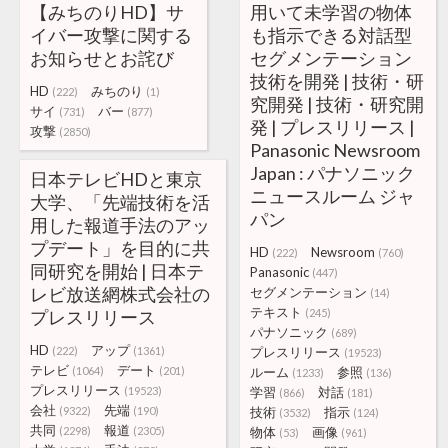
【みちのりHD】サ
用いて未学習の物体
イバー攻撃に関する
も指示できる対話型
お知らせとお詫び
セグメンテーション
技術を開発 | 技術・研
HD
みちのり
(222)
(1)
究開発 | 技術・研究開
サイ
バー
(731)
(877)
発 | プレスリリース |
攻撃
(2850)
Panasonic Newsroom
Japan : パナソニック
日本テレビHDと東京
ニュースルーム ジャ
大学、「先端技術を活
パン
用した報道手法のアッ
プデート」を目的に共
HD
Newsroom
(222)
(760)
同研究を開始 | 日本テ
Panasonic
(447)
レビ放送網株式会社の
セグメンテーション
(14)
テキスト
プレスリリース
(245)
パナソニック
(689)
HD
アップ
(222)
(1361)
プレスリリース
(19523)
テレビ
デート
(1064)
(201)
ルーム
参照
(1233)
(136)
プレスリリース
(19523)
学習
対話
(866)
(181)
会社
先端
(9322)
(190)
技術
指示
(3532)
(124)
共同
報道
(2298)
(2305)
物体
画像
(53)
(961)