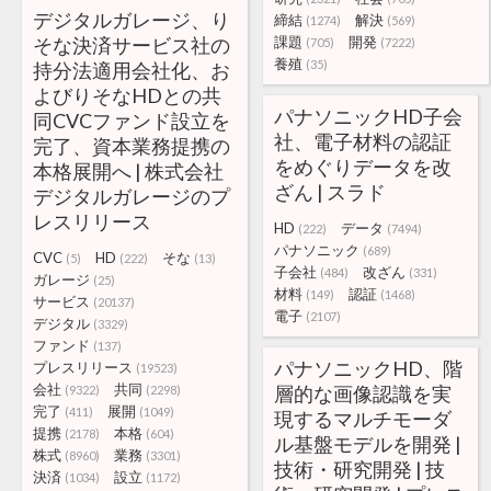
デジタルガレージ、り
締結
解決
(1274)
(569)
そな決済サービス社の
課題
開発
(705)
(7222)
養殖
(35)
持分法適用会社化、お
よびりそなHDとの共
パナソニックHD子会
同CVCファンド設立を
社、電子材料の認証
完了、資本業務提携の
をめぐりデータを改
本格展開へ | 株式会社
ざん | スラド
デジタルガレージのプ
レスリリース
HD
データ
(222)
(7494)
パナソニック
(689)
CVC
HD
そな
(5)
(222)
(13)
子会社
改ざん
(484)
(331)
ガレージ
(25)
材料
認証
(149)
(1468)
サービス
(20137)
電子
(2107)
デジタル
(3329)
ファンド
(137)
パナソニックHD、階
プレスリリース
(19523)
会社
共同
層的な画像認識を実
(9322)
(2298)
完了
展開
(411)
(1049)
現するマルチモーダ
提携
本格
(2178)
(604)
ル基盤モデルを開発 |
株式
業務
(8960)
(3301)
技術・研究開発 | 技
決済
設立
(1034)
(1172)