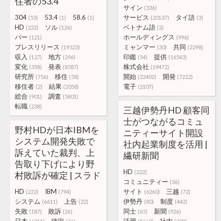
住者の53.4
サイン
(336)
304
53.4
58.6
サービス
タイ語
(53)
(1)
(1)
(20137)
(3)
HD
ソル
ベトナム語
(222)
(126)
(2)
パー
ホールディングス
(121)
(996)
プレスリリース
ミャンマー
共同
(19523)
(30)
(2298)
収入
地方
印鑑
提供
(127)
(296)
(54)
(16563)
変化
発表
株式会社
(358)
(8587)
(19472)
研究所
移住
開始
開発
(756)
(58)
(22402)
(7222)
移住者
結果
電子
(2)
(2058)
(2107)
総合
調査
(901)
(5801)
転職
(238)
三越伊勢丹HD 顧客同
士がつながるコミュ
野村HDが日本IBMを
ニティーサイト開設
システム開発失敗で
社内起業制度を活用 |
訴えていた裁判、上
繊研新聞
告取り下げにより野
HD
(222)
村敗訴が確定 | スラド
コミュニティー
(36)
HD
IBM
サイト
三越
(222)
(794)
(6260)
(72)
システム
上告
伊勢丹
制度
(6611)
(22)
(80)
(442)
失敗
敗訴
同士
新聞
(187)
(26)
(65)
(926)