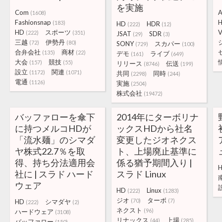
を実施
Com
A
(1608)
Fashionsnap
(183)
HD
HDR
(222)
(12)
HD
スポーツ
(222)
(351)
JSAT
SDR
(29)
(3)
三越
伊勢丹
(72)
(80)
SONY
スカパー
(729)
(100)
合弁会社
商材
(135)
(22)
デモ
ライブ
(161)
(649)
大会
競技
(157)
(55)
リリース
伝送
(8746)
(199)
設立
関連
(1172)
(1071)
共同
同時
(2298)
(244)
電通
(1126)
実施
(2504)
株式会社
(19472)
バッファローを傘下
2014年にターボリナ
に持つメルコHDが
ックスHDから社名
「流水麺」のシマダ
変更したジオネクス
ヤ株式22.7％を取
ト、上場廃止基準に
得、持ち分法適用会
係る猶予期間入り |
社に | スラド ハード
スラド Linux
ウェア
HD
Linux
(222)
(1283)
ジオ
ターボ
(70)
(7)
HD
シマダヤ
(222)
(2)
ネクスト
(96)
ハードウェア
(3108)
リナックス
上場
(44)
(285)
バッファロー
(150)