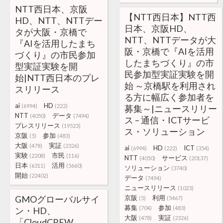
NTT西日本、京阪
【NTT西日本】NTT西
HD、NTT、NTTデー
日本、京阪HD、
タが大阪・京橋で
NTT、NTTデータが大
『AIを活用したまち
阪・京橋で『AIを活用
づくり』の市民参加
したまちづくり』の市
型実証実験を開
民参加型実証実験を開
始|NTT西日本のプレ
始 ～京橋駅を利用され
スリリース
る方に幅広く参加者を
ai
HD
(6994)
(222)
募集～|ニュースリリー
NTT
データ
(4050)
(7494)
ス – 通信・ICTサービ
プレスリリース
(19523)
ス・ソリューション
京阪
参加
(5)
(483)
大阪
実証
(478)
(2326)
ai
HD
ICT
(6994)
(222)
(354)
実験
市民
(2208)
(116)
NTT
サービス
(4050)
(20137)
日本
活用
(6311)
(5660)
ソリューション
(3740)
開始
(22402)
データ
(7494)
ニュースリリース
(1023)
GMOグローバルサイ
京阪
利用
(5)
(5467)
募集
参加
(704)
(483)
ン・HD、
大阪
実証
(478)
(2326)
「CloudCREW