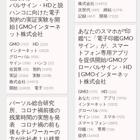
株式会社
バルサイン・HDと脱
(19472)
次世代
締結
(685)
(1274)
ハンコに向けた電子
記録
開発
(447)
(7222)
契約の実証実験を開
始 | GMOインターネ
あなたのスマホが″印
ット株式会社
鑑″に「電子印鑑GMO
GMO
HD
サイン」が、スマー
(757)
(222)
インターネット
(2023)
トフォン専用アプリ
グローバル
(931)
を提供開始/GMOグ
サイン
ハンコ
(336)
(21)
ローバルサイン・HD
佐賀県
契約
(53)
(1495)
| GMOインターネッ
実証
実験
(2326)
(2208)
ト株式会社
株式会社
(19472)
開始
電子
(22402)
(2107)
GMO
HD
(757)
(222)
あなた
アプリ
(292)
(5976)
パーソル総合研究
インターネット
(2023)
所、コロナ禍前後の
グローバル
(931)
残業時間の実態を発
サイン
スマホ
(336)
(925)
スマートフォン
表 コロナ禍の前も
(2885)
印鑑
専用
(54)
(726)
後もテレワーカーの
提供
(16563)
方が出社者より残業