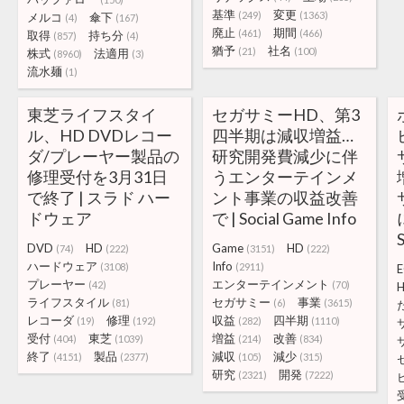
基準
変更
(249)
(1363)
メルコ
傘下
(4)
(167)
廃止
期間
(461)
(466)
取得
持ち分
(857)
(4)
猶予
社名
(21)
(100)
株式
法適用
(8960)
(3)
流水麺
(1)
東芝ライフスタイ
セガサミーHD、第3
ル、HD DVDレコー
四半期は減収増益…
ダ/プレーヤー製品の
研究開発費減少に伴
修理受付を3月31日
うエンターテインメ
で終了 | スラド ハー
ント事業の収益改善
ドウェア
で | Social Game Info
S
DVD
HD
Game
HD
(74)
(222)
(3151)
(222)
ハードウェア
Info
(3108)
(2911)
E
プレーヤー
エンターテインメント
(42)
(70)
ライフスタイル
セガサミー
事業
(81)
(6)
(3615)
レコーダ
修理
収益
四半期
(19)
(192)
(282)
(1110)
受付
東芝
増益
改善
(404)
(1039)
(214)
(834)
終了
製品
減収
減少
(4151)
(2377)
(105)
(315)
研究
開発
(2321)
(7222)