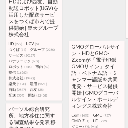
HDおよび西友、自動
配送ロボット(UGV)を
活用した配送サービ
スをつくば市内で提
供開始 | 楽天グループ
株式会社
HD
UGV
(222)
(5)
GMOグローバルサイ
つくば
グループ
(14)
(2980)
ン・HDとGMO-
サービス
(20137)
Z.comが「電子印鑑
パナソニック
(689)
GMOサイン」タイ
ロボット
市内
(744)
(52)
語・ベトナム語・ミ
提供
(16563)
株式会社
(19472)
ャンマー語版を共同
楽天
活用
(1120)
(5660)
開発・サービス提供
自動
西友
(2857)
(38)
開始 | GMOグローバ
配送
開始
(334)
(22402)
ルサイン・ホールデ
ィングス株式会社
パーソル総合研究
所、地方移住に関す
Com
GMO
(1608)
(757)
GMO-Z
HD
る調査結果を発表 移
(1)
(222)
グローバル
(931)