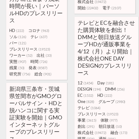
株式会社
(19472)
時間が長い｜パーソ
開始
電子
(22402)
(2107)
ルHDのプレスリリー
ス
テレビとECを融合させ
た購買体験を創出！
HD
コロナ
(222)
(963)
DMMと朝日放送グル
ソル
テレ
(126)
(637)
パー
ープHDが通販事業を
(121)
プレスリリース
(19523)
4/12（月）より開始｜
ワーカー
出社
(52)
(33)
株式会社ONE DAY
実態
時間
(907)
(726)
DESIGNのプレスリリ
残業
発表
(50)
(8587)
ース
研究所
総合
(756)
(901)
12
Day
(1454)
(181)
新潟県三条市・茨城
DESIGN
DMM
(194)
(256)
県笠間市がGMOグロ
EC
HD
(1532)
(222)
One
グループ
ーバルサイン・HDと
(828)
(2980)
テレビ
(1064)
脱ハンコに関する実
プレスリリース
(19523)
証実験を開始｜GMO
事業
体験
(3615)
(977)
インターネットグル
創出
朝日放送
(291)
(10)
ープのプレスリリー
株式会社
融合
(19472)
(173)
ス
購買
通販
(374)
(591)