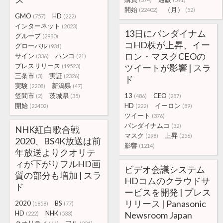
開始
（月）
(22402)
(52)
GMO
HD
(757)
(222)
インターネット
(2023)
13日にバンダイナム
グループ
(2980)
コHD株が上昇、イー
グローバル
(931)
ロン・マスクCEOの
サイン
ハンコ
(336)
(21)
プレスリリース
ツイートが影響 | スラ
(19523)
三条市
実証
(3)
(2326)
ド
実験
新潟県
(2208)
(47)
笠間市
茨城県
13
CEO
(2)
(35)
(486)
(287)
開始
HD
イーロン
(22402)
(222)
(89)
ツイート
(376)
バンダイナムコ
(32)
NHK紅白歌合戦
マスク
上昇
(298)
(256)
2020、BS4K放送は前
影響
(1214)
年放送よりクオリテ
ィが下がりフルHD画
ビデオ会議システム
質の部分も増加 | スラ
HDコムのクラウドサ
ド
ービスを開発 | プレス
リリース | Panasonic
2020
BS
(1858)
(77)
HD
NHK
Newsroom Japan
(222)
(533)