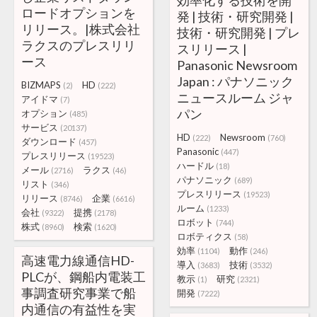
効率化する技術を開
ロードオプションを
発 | 技術・研究開発 |
リリース。|株式会社
技術・研究開発 | プレ
ラクスのプレスリリ
スリリース |
ース
Panasonic Newsroom
Japan : パナソニック
BIZMAPS
HD
(2)
(222)
ニュースルーム ジャ
アイドマ
(7)
パン
オプション
(485)
サービス
(20137)
HD
Newsroom
(222)
(760)
ダウンロード
(457)
Panasonic
(447)
プレスリリース
(19523)
ハードル
(18)
メール
ラクス
(2716)
(46)
パナソニック
(689)
リスト
(346)
プレスリリース
(19523)
リリース
企業
(8746)
(6616)
ルーム
(1233)
会社
提携
(9322)
(2178)
ロボット
(744)
株式
検索
(8960)
(1620)
ロボティクス
(58)
効率
動作
(1104)
(246)
高速電力線通信HD-
導入
技術
(3683)
(3532)
PLCが、鋼船内電装工
教示
研究
(1)
(2321)
事調査研究事業で船
開発
(7222)
内通信の有益性を実