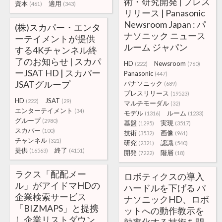
術・研究開発 | プレス
資本
適用
(461)
(343)
リリース | Panasonic
Newsroom Japan : パ
(株)スカパー・エンタ
ナソニック ニュース
ーテイメントが提供
ルーム ジャパン
する4Kチャンネル終
了のお知らせ | スカパ
HD
Newsroom
(222)
(760)
ーJSAT HD | スカパー
Panasonic
(447)
JSATグループ
パナソニック
(689)
プレスリリース
(19523)
HD
JSAT
(222)
(29)
マルチモーダル
(32)
エンターテイメント
(34)
モデル
ルーム
(1316)
(1233)
グループ
(2980)
基盤
実現
(1295)
(3517)
スカパー
(100)
技術
画像
(3532)
(961)
チャンネル
(321)
研究
認識
(2321)
(540)
提供
終了
(16563)
(4151)
開発
階層
(7222)
(18)
ラクス「配配メー
ロボティクスの導入
ル」がアイドマHDの
ハードルを下げる パ
企業検索サービス
ナソニックHD、ロボ
「BIZMAPS」と提携
ットへの動作教示を
し企業リストダウン