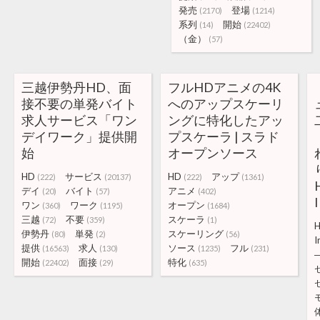
発売
登場
(2170)
(1214)
系列
開始
(14)
(22402)
（金）
(57)
三越伊勢丹HD、面
フルHDアニメの4K
接不要の単発バイト
へのアップスケーリ
求人サービス「ワン
ングに特化したアッ
デイワーク」提供開
プスケーラ | スラド
始
オープンソース
HD
サービス
HD
アップ
(222)
(20137)
(222)
(1361)
デイ
バイト
アニメ
(20)
(57)
(402)
ワン
ワーク
オープン
(360)
(1195)
(1684)
三越
不要
スケーラ
(72)
(359)
(1)
伊勢丹
単発
スケーリング
(80)
(2)
(56)
I
提供
求人
ソース
フル
(16563)
(130)
(1235)
(231)
開始
面接
特化
(22402)
(29)
(635)