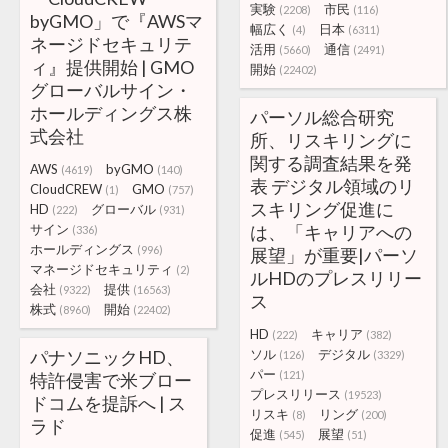
実験
市民
(2208)
(116)
byGMO」で『AWSマ
幅広く
日本
(4)
(6311)
ネージドセキュリテ
活用
通信
(5660)
(2491)
ィ』提供開始 | GMO
開始
(22402)
グローバルサイン・
ホールディングス株
パーソル総合研究
式会社
所、リスキリングに
関する調査結果を発
AWS
byGMO
(4619)
(140)
表 デジタル領域のリ
CloudCREW
GMO
(1)
(757)
スキリング促進に
HD
グローバル
(222)
(931)
サイン
は、「キャリアへの
(336)
ホールディングス
(996)
展望」が重要|パーソ
マネージドセキュリティ
(2)
ルHDのプレスリリー
会社
提供
(9322)
(16563)
ス
株式
開始
(8960)
(22402)
HD
キャリア
(222)
(382)
パナソニックHD、
ソル
デジタル
(126)
(3329)
パー
(121)
特許侵害で米ブロー
プレスリリース
(19523)
ドコムを提訴へ | ス
リスキ
リング
(8)
(200)
ラド
促進
展望
(545)
(51)