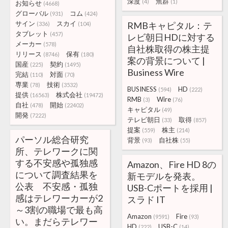
深度
魚群
(4)
(1)
お知らせ
(4668)
グローバル
コム
(931)
(424)
サイン
スカイ
RMBキャピタル：テ
(336)
(104)
タブレット
(457)
レビ朝日HDに対する
メーカー
(578)
自社株取得の株主提
リリース
保有
(8746)
(180)
案の背景について |
国産
契約
(225)
(1495)
Business Wire
完結
対面
(110)
(70)
専業
技術
(78)
(3532)
BUSINESS
HD
(594)
(222)
提供
株式会社
(16563)
(19472)
RMB
Wire
(3)
(76)
自社
開始
(478)
(22402)
キャピタル
(49)
開発
(7222)
テレビ朝日
取得
(33)
(857)
提案
株主
(559)
(214)
パーソル総合研究
背景
自社株
(93)
(55)
所、テレワークに関
する不安感や孤独感
Amazon、Fire HD 8の
について調査結果を
新モデルを発表。
公表 不安感・孤独
USB-Cポートを採用 |
感はテレワーカーが2
スラド IT
～3割の職場で最も高
Amazon
Fire
(9591)
(93)
い。まだらテレワー
HD
USB-C
(222)
(14)