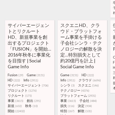
サイバーエージェン
スクエニHD、クラ
トとリクルート
ウド・プラットフォ
HD、新規事業を創
ーム事業を手掛ける
出するプロジェクト
子会社シンラ・テク
「FUSION」を開始…
ノロジーの解散を決
2016年秋冬に事業化
定…特別損失として
を目指す | Social
約20億円を計上 |
F
Game Info
Social Game Info
Fusion
Game
Game
HD
(29)
(3151)
(3151)
(222)
HD
Info
Info
クラウド
(222)
(2911)
(2911)
(6696)
サイバーエージェント
シンラ
スクエニ
(706)
(3)
(146)
プロジェクト
テクノロジー
(1276)
(4376)
リクルート
プラットフォーム
(175)
(2931)
事業
創出
事業
子会社
(3615)
(291)
(3615)
(484)
新規
秋冬
損失
決定
(632)
(10)
(116)
(904)
開始
特別
解散
(22402)
(267)
(101)