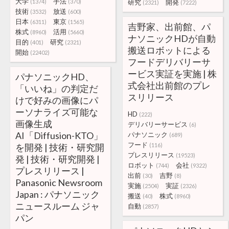
大学
手法
(1374)
(370)
研究
開発
(2321)
(7222)
技術
放送
(3532)
(600)
日本
東京
(6311)
(1565)
吉野家、出前館、パ
株式
活用
(8960)
(5660)
ナソニックHDが自動
目的
研究
(401)
(2321)
搬送ロボットによる
開始
(22402)
フードデリバリーサ
ービス実証を実施 | 株
パナソニックHD、
式会社出前館のプレ
「いいね」の判定だ
スリリース
けで好みの画像にパ
ーソナライズ可能な
HD
(222)
画像生成
デリバリーサービス
(6)
AI「Diffusion-KTO」
パナソニック
(689)
フード
を開発 | 技術・研究開
(116)
プレスリリース
(19523)
発 | 技術・研究開発 |
ロボット
会社
(744)
(9322)
プレスリリース |
出前
吉野
(30)
(8)
Panasonic Newsroom
実施
実証
(2504)
(2326)
Japan : パナソニック
搬送
株式
(40)
(8960)
ニュースルーム ジャ
自動
(2857)
パン