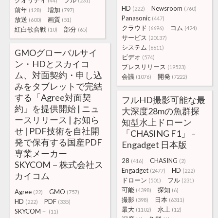
クオリティ
フル
(44)
(231)
HD
Newsroom
(222)
(760)
前年
増加
(128)
(797)
Panasonic
(447)
放送
画質
(600)
(51)
クラウド
コム
(6696)
(424)
紅白歌合戦
部分
(10)
(65)
サービス
(20137)
システム
(6611)
GMOグローバルサイ
ビデオ
(574)
ン・HDとスカイコ
プレスリリース
(19523)
ム、対面契約・申し込
会議
開発
(1076)
(7222)
みをタブレットで完結
する「Agree対面契
フルHD撮影可能な最
約」を提供開始 | ニュ
大深度28mの魚群探
ースリリース | お知ら
知型水上ドローン
せ | PDF技術を自社開
「CHASING F1」 –
発で保有する国産PDF
Engadget 日本版
専業メーカー
28
CHASING
(416)
(2)
SKYCOM－株式会社ス
Engadget
HD
(2477)
(222)
カイコム
ドローン
フル
(501)
(231)
可能
探知
(4398)
(6)
Agree
GMO
(22)
(757)
撮影
日本
(398)
(6311)
HD
PDF
(222)
(335)
最大
水上
(1102)
(12)
SKYCOM－
(11)