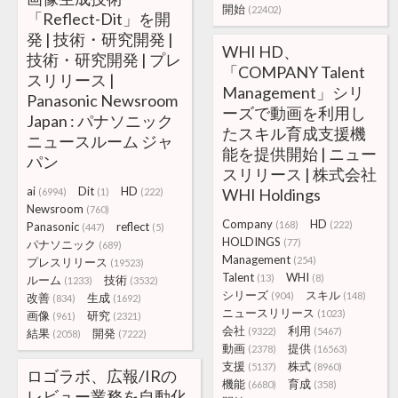
開始
(22402)
「Reflect-Dit」を開
発 | 技術・研究開発 |
WHI HD、
技術・研究開発 | プレ
「COMPANY Talent
スリリース |
Management」シリ
Panasonic Newsroom
ーズで動画を利用し
Japan : パナソニック
たスキル育成支援機
ニュースルーム ジャ
能を提供開始 | ニュー
パン
スリリース | 株式会社
ai
Dit
HD
WHI Holdings
(6994)
(1)
(222)
Newsroom
(760)
Company
HD
(168)
(222)
Panasonic
reflect
(447)
(5)
HOLDINGS
(77)
パナソニック
(689)
Management
(254)
プレスリリース
(19523)
Talent
WHI
(13)
(8)
ルーム
技術
(1233)
(3532)
シリーズ
スキル
(904)
(148)
改善
生成
(834)
(1692)
ニュースリリース
(1023)
画像
研究
(961)
(2321)
会社
利用
(9322)
(5467)
結果
開発
(2058)
(7222)
動画
提供
(2378)
(16563)
支援
株式
(5137)
(8960)
ロゴラボ、広報/IRの
機能
育成
(6680)
(358)
レビュー業務を自動化