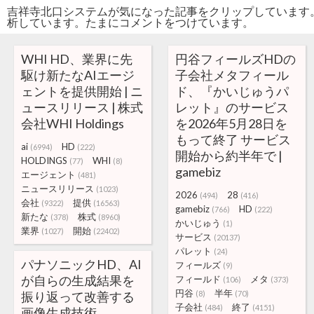
吉祥寺北口システムが気になった記事をクリップしています
析しています。たまにコメントをつけています。
WHI HD、業界に先
円谷フィールズHDの
駆け新たなAIエージ
子会社メタフィール
ェントを提供開始 | ニ
ド、『かいじゅうパ
ュースリリース | 株式
レット』のサービス
会社WHI Holdings
を2026年5月28日を
もって終了 サービス
ai
HD
(6994)
(222)
開始から約半年で |
HOLDINGS
WHI
(77)
(8)
gamebiz
エージェント
(481)
ニュースリリース
(1023)
2026
28
(494)
(416)
会社
提供
(9322)
(16563)
gamebiz
HD
(766)
(222)
新たな
株式
(378)
(8960)
かいじゅう
(1)
業界
開始
(1027)
(22402)
サービス
(20137)
パレット
(24)
パナソニックHD、AI
フィールズ
(9)
が自らの生成結果を
フィールド
メタ
(106)
(373)
円谷
半年
振り返って改善する
(8)
(70)
子会社
終了
(484)
(4151)
画像生成技術