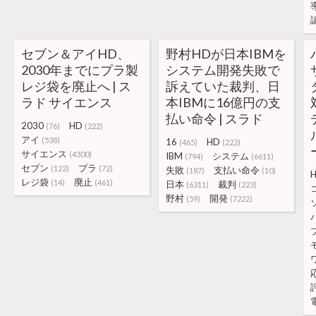
セブン＆アイHD、
野村HDが日本IBMを
2030年までにプラ製
システム開発失敗で
レジ袋を廃止へ | ス
訴えていた裁判、日
ラド サイエンス
本IBMに16億円の支
払い命令 | スラド
2030
HD
(76)
(222)
アイ
(538)
16
HD
(465)
(222)
サイエンス
(4300)
IBM
システム
(794)
(6611)
セブン
プラ
(122)
(72)
失敗
支払い命令
(187)
(10)
レジ袋
廃止
(14)
(461)
日本
裁判
(6311)
(223)
野村
開発
(59)
(7222)