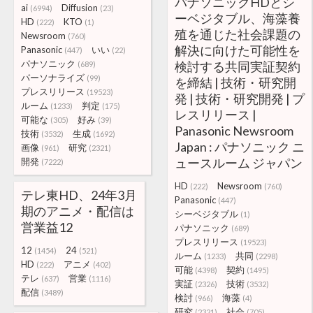
パナソニックHDとシ
ai
Diffusion
(6994)
(23)
ーベジタブル、海藻養
HD
KTO
(222)
(1)
殖を通じた社会課題の
Newsroom
(760)
解決に向けた可能性を
Panasonic
いい
(447)
(22)
パナソニック
検討する共同実証契約
(689)
パーソナライズ
(99)
を締結 | 技術・研究開
プレスリリース
(19523)
発 | 技術・研究開発 | プ
ルーム
判定
(1233)
(175)
レスリリース |
可能な
好み
(305)
(39)
Panasonic Newsroom
技術
生成
(3532)
(1692)
Japan : パナソニック ニ
画像
研究
(961)
(2321)
ュースルーム ジャパン
開発
(7222)
HD
Newsroom
(222)
(760)
テレ東HD、24年3月
Panasonic
(447)
期のアニメ・配信は
シーベジタブル
(1)
営業益12
パナソニック
(689)
プレスリリース
(19523)
12
24
(1454)
(521)
ルーム
共同
(1233)
(2298)
HD
アニメ
(222)
(402)
可能
契約
(4398)
(1495)
テレ
営業
(637)
(1116)
実証
技術
(2326)
(3532)
配信
(3489)
検討
海藻
(966)
(4)
研究
社会
(2321)
(705)