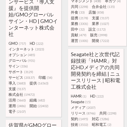
ンサービス『導入支
マネジメント
串カツ
(408)
(4)
共同
合弁会社
援』を提供開
(2298)
(135)
外食
店舗
(33)
(858)
始/GMOグローバル
提携
支援
(2178)
(5137)
サイン・HD | GMOイ
業務
業界
(3301)
(1027)
ンターネット株式会
田中
設立
(32)
(1172)
社
貢献
販売
(479)
(3998)
運営
開発
(1001)
(7222)
GMO
HD
(757)
(222)
インターネット
(2023)
Seagate社と次世代記
オプション
(485)
録技術「HAMR」対
グローバル
(931)
サイン
応HDメディアの共同
(336)
サポート
(3129)
開発契約を締結 | ニュ
サービス
印鑑
(20137)
(54)
ースリリース | 昭和電
導入
提供
(3683)
(16563)
工株式会社
支援
(5137)
株式会社
(19472)
HAMR
HD
(1)
(222)
活用
組織
(5660)
(682)
Seagate
(15)
運用
開始
(2486)
(22402)
メディア
(2037)
電子
(2107)
リリース
共同
(8746)
(2298)
契約
対応
(1495)
(5286)
佐賀県がGMOグロー
技術
昭和電工
(3532)
(2)