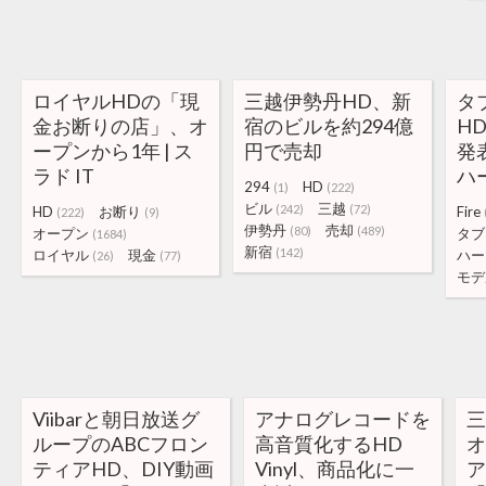
ロイヤルHDの「現
三越伊勢丹HD、新
タ
金お断りの店」、オ
宿のビルを約294億
H
ープンから1年 | ス
円で売却
発
ラド IT
ハ
294
HD
(1)
(222)
ビル
三越
(242)
(72)
HD
お断り
Fire
(222)
(9)
伊勢丹
売却
(80)
(489)
オープン
タブ
(1684)
新宿
(142)
ロイヤル
現金
ハー
(26)
(77)
モデ
Viibarと朝日放送グ
アナログレコードを
三
ループのABCフロン
高音質化するHD
ティアHD、DIY動画
Vinyl、商品化に一