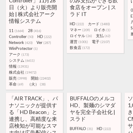
Controller」11月28
のみ支払ができる飲
日（火）より販売開
食店をオープン | ス
0
始 | 株式会社アーク
ラド IT
E
情報システム
J
HD
カード
(222)
(1480)
S
マネー
ロイホ
(209)
(1)
11
28
(1664)
(416)
ロイヤル
支払
(26)
(62)
Controller
HD
(50)
(222)
運営
電子
(1001)
(2107)
Network
Ver
(420)
(287)
飲食店
(172)
WinProtector
(1)
アーク
(173)
システム
(6611)
情報
(13931)
株式会社
(19472)
販売
開始
(3998)
(22402)
革命
（火）
(69)
(38)
「AIR TRACK」、パ
BUFFALOのメルコ
ソ
ナソニックが提供す
HD、製麺のシマダ
1
る「HD Beacon」と
ヤを完全子会社化 |
連携し、高精度な来
スラド
C
店検知が可能なスマ
サ
BUFFALO
HD
(31)
(222)
ホ向け広告配信シス