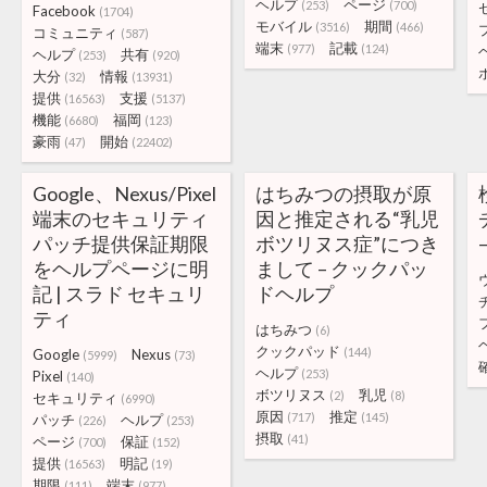
ヘルプ
ページ
(253)
(700)
Facebook
(1704)
モバイル
期間
(3516)
(466)
コミュニティ
(587)
端末
記載
(977)
(124)
ヘルプ
共有
(253)
(920)
大分
情報
(32)
(13931)
提供
支援
(16563)
(5137)
機能
福岡
(6680)
(123)
豪雨
開始
(47)
(22402)
Google、Nexus/Pixel
はちみつの摂取が原
端末のセキュリティ
因と推定される“乳児
パッチ提供保証期限
ボツリヌス症”につき
をヘルプページに明
まして – クックパッ
記 | スラド セキュリ
ドヘルプ
ティ
はちみつ
(6)
クックパッド
(144)
Google
Nexus
(5999)
(73)
ヘルプ
(253)
Pixel
(140)
ボツリヌス
乳児
(2)
(8)
セキュリティ
(6990)
原因
推定
(717)
(145)
パッチ
ヘルプ
(226)
(253)
摂取
(41)
ページ
保証
(700)
(152)
提供
明記
(16563)
(19)
期限
端末
(111)
(977)