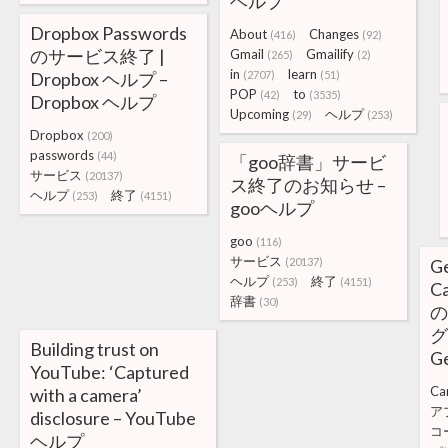
ヘルプ
Dropbox Passwords
About
Changes
(416)
(92)
のサービス終了 |
Gmail
Gmailify
(265)
(2)
in
learn
Dropbox ヘルプ –
(2707)
(51)
POP
to
(42)
(3535)
Dropbox ヘルプ
Upcoming
ヘルプ
(29)
(253)
Dropbox
(200)
passwords
(44)
「goo辞書」サービ
サービス
(20137)
ス終了のお知らせ –
ヘルプ
終了
(253)
(4151)
gooヘルプ
goo
(116)
サービス
(20137)
G
ヘルプ
終了
(253)
(4151)
C
辞書
(30)
の
グ
Building trust on
G
YouTube: ‘Captured
Ca
with a camera’
ア
disclosure – YouTube
コ
ヘルプ