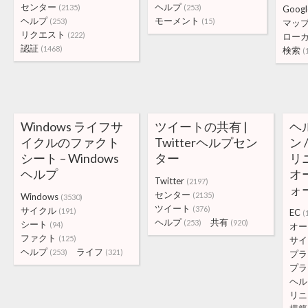
センター
ヘルプ
(2135)
(253)
Googl
ヘルプ
モーメント
(253)
(15)
マッ
リクエスト
(222)
ロー
認証
(1468)
検索
(
Windows ライフサ
ツイートの共有 |
ヘ
イクルのファクト
Twitterヘルプセン
ン 
シート – Windows
ター
リ
ヘルプ
オ
Twitter
(2197)
ォー
センター
(2135)
Windows
(3530)
ツイート
(376)
サイクル
(191)
EC
(
ヘルプ
共有
(253)
(920)
シート
(94)
オー
ファクト
(125)
サイ
ヘルプ
ライフ
(253)
(321)
プラ
プラ
ヘル
リニ