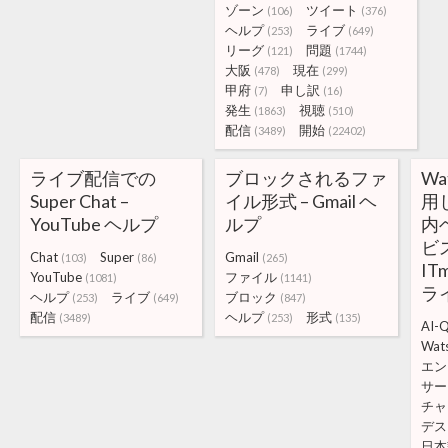
ゾーン
ツイート
(106)
(376)
ヘルプ
ライブ
(253)
(649)
リーグ
問題
(121)
(1744)
大阪
現在
(478)
(299)
甲府
申し訳
(7)
(16)
発生
視聴
(1863)
(510)
配信
開始
(3489)
(22402)
ライブ配信での
ブロックされるファ
W
Super Chat –
イル形式 – Gmail ヘ
用
YouTube ヘルプ
ルプ
内
ビス
Chat
Super
Gmail
(103)
(86)
(265)
IT
YouTube
ファイル
(1081)
(1141)
ラ
ヘルプ
ライブ
ブロック
(253)
(649)
(847)
配信
ヘルプ
形式
(3489)
(253)
(135)
AI-
Wat
エン
サー
チャ
デス
日本