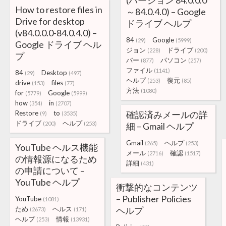
(バージョン 84.0.0.0
How to restore files in
～84.0.4.0) – Google
Drive for desktop
ドライブ ヘルプ
(v84.0.0.0-84.0.4.0) –
84
Google
(29)
(5999)
Google ドライブ ヘル
ジョン
ドライブ
(228)
(200)
プ
バー
パソコン
(877)
(257)
ファイル
(1141)
84
Desktop
(29)
(497)
ヘルプ
復元
(253)
(85)
drive
files
(153)
(77)
方法
(1080)
for
Google
(5779)
(5999)
how
in
(354)
(2707)
Restore
to
確認済みメールの詳
(9)
(3535)
ドライブ
ヘルプ
(200)
(253)
細 – Gmail ヘルプ
Gmail
ヘルプ
(265)
(253)
YouTube ヘルス機能
メール
確認
(2716)
(1517)
の情報源になるため
詳細
(431)
の申請について –
YouTube ヘルプ
衝撃的なコンテンツ
– Publisher Policies
YouTube
(1081)
ため
ヘルス
ヘルプ
(2673)
(171)
ヘルプ
情報
(253)
(13931)