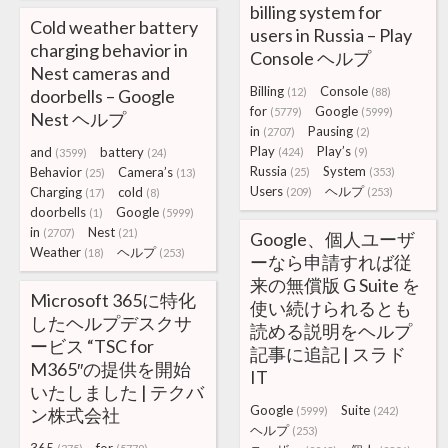
billing system for
Cold weather battery
users in Russia – Play
charging behavior in
Console ヘルプ
Nest cameras and
Billing
Console
doorbells – Google
(12)
(88)
for
Google
(5779)
(5999)
Nest ヘルプ
in
Pausing
(2707)
(2)
Play
Play’s
and
battery
(424)
(9)
(3599)
(24)
Russia
System
Behavior
Camera’s
(25)
(353)
(25)
(13)
Users
ヘルプ
Charging
cold
(209)
(253)
(17)
(8)
doorbells
Google
(1)
(5999)
in
Nest
(2707)
(21)
Google、個人ユーザ
Weather
ヘルプ
(18)
(253)
ーなら申請すれば従
来の無償版 G Suite を
Microsoft 365に特化
使い続けられるとも
したヘルプデスクサ
読める説明をヘルプ
ービス “TSC for
記事に追記 | スラド
M365″の提供を開始
IT
いたしました | テクバ
Google
Suite
ン株式会社
(5999)
(242)
ヘルプ
(253)