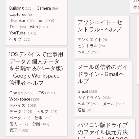
パ
作
Building
Camera
(123)
(86)
Captured
(6)
disclosure
on
(53)
(2008)
アソシエイト・セ
Trust
with
(95)
(1770)
ントラル – ヘルプ
YouTube
(1081)
ヘルプ
アソシエイト
(253)
(4)
セントラル
(25)
ヘルプ
(253)
iOS デバイスで仕事用
データと個人データ
メール送信者のガイ
を分離する(ベータ版)
ドライン – Gmail ヘ
– Google Workspace
ルプ
管理者 ヘルプ
Gmail
(265)
Google
iOS
(5999)
(1271)
ガイドライン
(438)
Workspace
(123)
ヘルプ
メール
(253)
(2716)
デバイス
(1038)
送信
(613)
データ
ヘルプ
(7494)
(253)
ベータ
仕事
(287)
(283)
個人
分離
パソコン版ドライブ
(2806)
(142)
管理
(4038)
のファイル復元方法