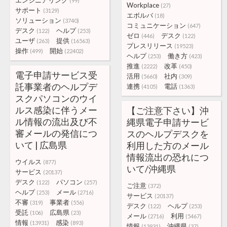
エンジニアリング
(99)
Workplace
(27)
サポート
(3129)
エボルバ
(18)
ソリューション
(3740)
コミュニケーション
(647)
デスク
ヘルプ
(122)
(253)
ゼロ
デスク
(446)
(122)
ユーザ
提供
(263)
(16563)
プレスリリース
(19523)
操作
開始
(499)
(22402)
ヘルプ
働き方
(253)
(423)
推進
改革
(2222)
(450)
電子申請サービス受
活用
社内
(5660)
(309)
託事業者のヘルプデ
連携
電話
(4105)
(1363)
スクパソコンのウイ
ルス感染に伴うメー
【ご注意下さい】沖
ル情報の流出及び不
縄県電子申請サービ
審メールの発信につ
スのヘルプデスクを
いて | 広島県
利用した方のメール
情報流出の恐れにつ
ウイルス
(877)
いて/沖縄県
サービス
(20137)
デスク
パソコン
(122)
(257)
ご注意
(372)
ヘルプ
メール
(253)
(2716)
サービス
(20137)
不審
事業者
(319)
(556)
デスク
ヘルプ
(122)
(253)
受託
広島県
(106)
(23)
メール
利用
(2716)
(5467)
情報
感染
(13931)
(893)
情報
沖縄県
(13931)
(37)