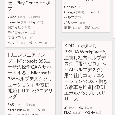
せ – Play Console ヘル
Console
(88)
プ
Google
Play
(5999)
(424)
2022
27
ヘルプ
(1917)
(363)
(253)
Console
Play
ポリシー
(88)
(424)
(283)
お知らせ
情報
最新
(4668)
(13931)
(1092)
デベロッパー
(970)
プログラム
(1554)
ヘルプ
ポリシー
(253)
(283)
KDDIエボルバ、
PKSHA Workplaceと
IIJエンジニアリン
連携し社内ヘルプデ
グ、Microsoft 365ユ
スク「電話ゼロ」へ
ーザの操作QAをサポ
～AIヘルプデスク活
ートする「Microsoft
用で社内コミュニケ
365ヘルプデスクソリ
ーションのDX・働き
ューション」を提供
方改革を推進|KDDI
開始 | IIJエンジニアリ
エボルバのプレスリ
ング
リース
365
IIJ
(375)
(598)
ai
dx
(6994)
(1155)
Microsoft
QA
(4583)
(43)
KDDI
PKSHA
(1616)
(14)