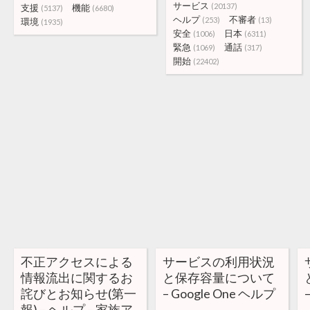
サービス
(20137)
支援
機能
(5137)
(6680)
ヘルプ
不審者
(253)
(13)
環境
(1935)
安全
日本
(1006)
(6311)
緊急
通話
(1069)
(317)
開始
(22402)
不正アクセスによる
サービスの利用状況
情報流出に関するお
と保存容量について
詫びとお知らせ(第一
– Google One ヘルプ
報) – ヘルプ – 家族ア