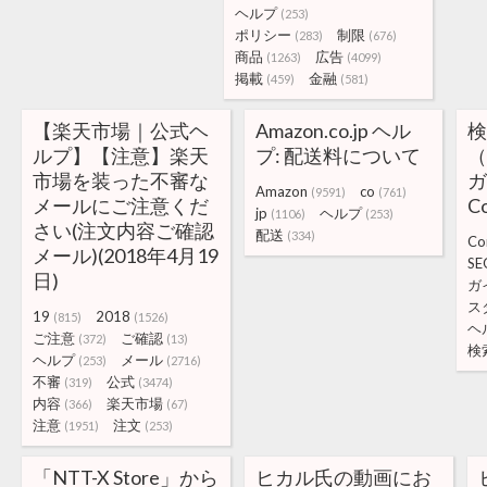
ヘルプ
(253)
ポリシー
制限
(283)
(676)
商品
広告
(1263)
(4099)
掲載
金融
(459)
(581)
【楽天市場｜公式ヘ
Amazon.co.jp ヘル
ルプ】【注意】楽天
プ: 配送料について
（
市場を装った不審な
ガ
Amazon
co
(9591)
(761)
メールにご注意くだ
C
jp
ヘルプ
(1106)
(253)
さい(注文内容ご確認
配送
(334)
Co
メール)(2018年4月19
SE
日)
ガ
ス
19
2018
(815)
(1526)
ヘ
ご注意
ご確認
(372)
(13)
検
ヘルプ
メール
(253)
(2716)
不審
公式
(319)
(3474)
内容
楽天市場
(366)
(67)
注意
注文
(1951)
(253)
「NTT-X Store」から
ヒカル氏の動画にお