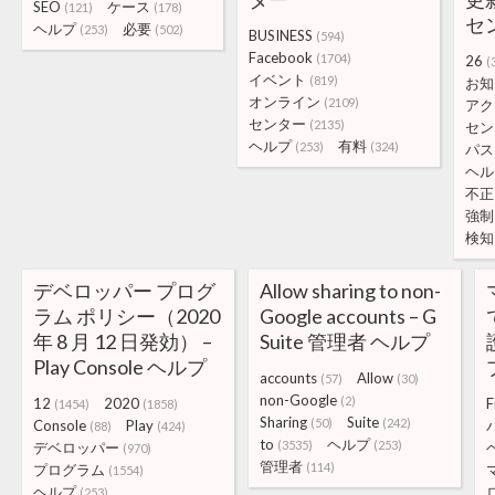
SEO
ケース
(121)
(178)
セ
ヘルプ
必要
(253)
(502)
BUSINESS
(594)
Facebook
(1704)
26
(
イベント
(819)
お知
オンライン
(2109)
アク
センター
(2135)
セン
ヘルプ
有料
(253)
(324)
パス
ヘル
不正
強制
検知
デベロッパー プログ
Allow sharing to non-
ラム ポリシー（2020
Google accounts – G
年 8 月 12 日発効） –
Suite 管理者 ヘルプ
Play Console ヘルプ
accounts
Allow
(57)
(30)
non-Google
(2)
12
2020
F
(1454)
(1858)
Sharing
Suite
(50)
(242)
Console
Play
(88)
(424)
to
ヘルプ
(3535)
(253)
デベロッパー
(970)
管理者
(114)
プログラム
(1554)
ヘルプ
(253)