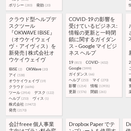
ポリシー
発効
(283)
(20)
クラウド型ヘルプデ
COVID-19 の影響を
スクツール
受けているビジネス:
『OKWAVE IBiSE』
情報の更新と一時閉
（オウケイウェイ
鎖に関するガイダン
ヴ・アイヴィス）を
ス – Google マイビジ
新発売 | 株式会社オ
ネス ヘルプ
ウケイウェイヴ
19
COVID-
2
(815)
(432)
Google
(5999)
IBiSE
OKWave
(2)
(20)
ガイダンス
(66)
アイ
(538)
ヘルプ
マイ
(253)
(270)
オウケイウェイヴ
(19)
影響
情報
(1214)
(13931)
クラウド
(6696)
更新
閉鎖
(1576)
(261)
ツール
デスク
(2914)
(122)
ヘルプ
ヴィス
(253)
(1)
株式会社
(19472)
発売
(2170)
会計freee 個人事業
Dropbox Paper でテ
D
主向けプラン料金変
ンプレートを使用す
使