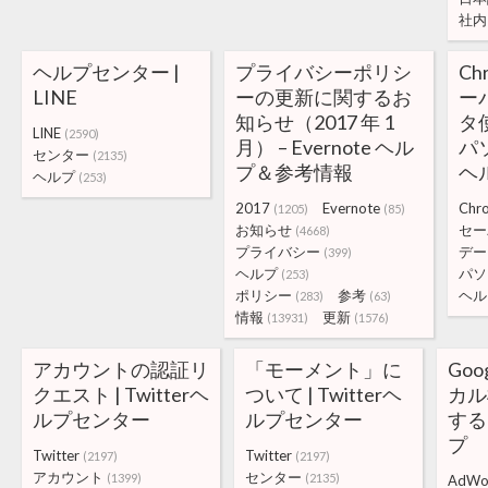
社内
ヘルプセンター |
プライバシーポリシ
Ch
LINE
ーの更新に関するお
ー
知らせ（2017 年 1
タ
LINE
(2590)
月） – Evernote ヘル
パソ
センター
(2135)
プ＆参考情報
ヘ
ヘルプ
(253)
2017
Evernote
Chr
(1205)
(85)
お知らせ
セー
(4668)
プライバシー
デー
(399)
ヘルプ
パソ
(253)
ポリシー
参考
ヘル
(283)
(63)
情報
更新
(13931)
(1576)
アカウントの認証リ
「モーメント」に
Go
クエスト | Twitterヘ
ついて | Twitterヘ
カル
ルプセンター
ルプセンター
する 
プ
Twitter
Twitter
(2197)
(2197)
アカウント
センター
(1399)
(2135)
AdWo