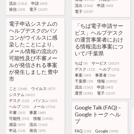
流出
申請
(1562)
(443)
流出
申請
(1562)
(443)
発信
電子
(329)
(2107)
電子
(2107)
電子申込システムの
「ちば電子申請サー
ヘルプデスクのパソ
ビス」ヘルプデスク
コンがウイルスに感
の運営事業者におけ
染したことにより、
る情報流出事案につ
メール情報の流出の
いて/千葉県
可能性及び不審メー
ちば
サービス
(4)
(20137)
ルが発信される事案
デスク
ヘルプ
(122)
(253)
が発生しました 豊中
事案
事業者
(349)
(556)
市
千葉県
情報
(59)
(13931)
流出
申請
(1562)
(443)
こと
ウイルス
(2148)
(877)
運営
電子
(1001)
(2107)
システム
(6611)
デスク
パソコン
(122)
(257)
ヘルプ
メール
Google Talk (FAQ) –
(253)
(2716)
不審
事案
(319)
(349)
Google トーク ヘル
可能性
情報
(953)
(13931)
プ
感染
流出
(893)
(1562)
申込
発信
(114)
(329)
FAQ
Google
(130)
(5999)