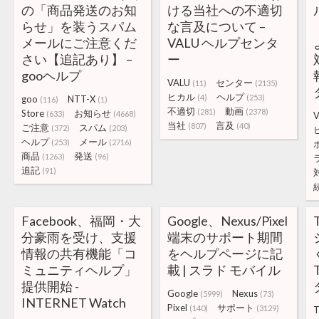
の「商品発送のお知
ける当社への不適切
らせ」を装うスパム
な言及について –
メールにご注意くだ
VALU ヘルプセンタ
さい【追記あり】 –
ー
gooヘルプ
VALU
センター
(11)
(2135)
ヒカル
ヘルプ
(4)
(253)
goo
NTT-X
(116)
(1)
不適切
動画
(281)
(2378)
Store
お知らせ
(633)
(4668)
V
当社
言及
(807)
(40)
ご注意
スパム
(372)
(203)
ヘルプ
メール
(253)
(2716)
商品
発送
(1263)
(96)
追記
(91)
Facebook、福岡・大
Google、Nexus/Pixel
分豪雨を受け、支援
端末のサポート期間
情報の共有機能「コ
をヘルプページに記
ミュニティヘルプ」
載 | スラド モバイル
提供開始 -
Google
Nexus
(5999)
(73)
INTERNET Watch
Pixel
サポート
(140)
(3129)
T