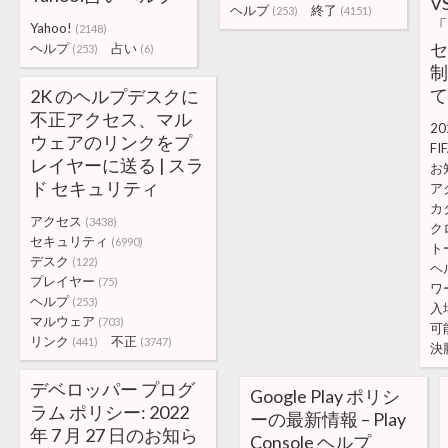
V
ヘルプ
終了
(253)
(4151)
「
Yahoo!
(2148)
セ
ヘルプ
占い
(253)
(6)
制
て
2K のヘルプデスクに
不正アクセス、マル
20
ウェアのリンクをプ
FI
レイヤーに送る | スラ
お
ド セキュリティ
ア
カ
アクセス
(3438)
ク
セキュリティ
(6990)
ト
デスク
(122)
ヘ
プレイヤー
(75)
ワ
ヘルプ
(253)
入
マルウェア
(703)
可
リンク
不正
(441)
(3747)
決
デベロッパー プログ
Google Play ポリシ
ラム ポリシー: 2022
ーの最新情報 – Play
年 7 月 27 日のお知ら
Console ヘルプ