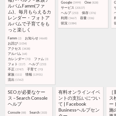
Google
One
G
(5999)
(828)
ルバムFamm(ファ
サービス
(20137)
ム)、毎月もらえるカ
ヘルプ
保存
(253)
(376)
レンダー・フォトア
利用
容量
(5467)
(336)
ルバムで子育てをも
状況
(1084)
っと楽しく
Famm
お知らせ
(2)
(4668)
お詫び
(1054)
アクセス
(3438)
アルバム
(64)
カレンダー
ファム
(70)
(3)
フォト
ヘルプ
(117)
(253)
不正
子育て
(3747)
(70)
家族
情報
(111)
(13931)
流出
(1562)
SEO が必要なケー
有料オンラインイベ
［
ス – Search Console
ントの支払いについ
ス
ヘルプ
て | Facebook
ー
Businessヘルプセン
施
Console
Search
(88)
(303)
ター
更新