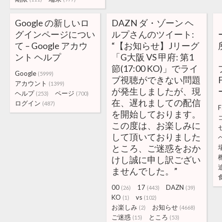
Google の新しいロ
DAZN ダ・ゾーン ヘ
グインページについ
ルプさんのツイート:
て – Google アカウ
“【お知らせ】Jリーグ
ント ヘルプ
「G大阪 VS 甲府: 第1
節(17:00 KO)」でライ
Google
(5999)
ブ視聴ができない問題
アカウント
(1399)
が発生しましたが、現
ヘルプ
ページ
(253)
(700)
在、遅れましての配信
ログイン
(487)
F
を開始しております。
この度は、お楽しみに
して頂いておりました
ところ、ご迷惑をおか
けし誠に申し訳ござい
ませんでした。”
00
17
DAZN
(26)
(443)
(39)
KO
vs
(1)
(102)
お楽しみ
お知らせ
(2)
(4668)
ご迷惑
ところ
(15)
(53)