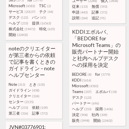
365
for
(375)
(5779)
ユーザー
個人
(2248)
(2806)
Microsoft
TSC
(4583)
(2)
従来
無償
(153)
(593)
サービス
テク
(20137)
(44)
申請
記事
(443)
(572)
デスク
バン
(122)
(65)
説明
追記
(264)
(91)
ヘルプ
提供
(253)
(16563)
株式会社
特化
(19472)
(635)
KDDIエボルバ、
開始
(22402)
「BEDORE for
Microsoft Teams」の
noteのクリエイター
販売パートナー開始
が第三者からの依頼
と社内ヘルプデスク
で記事を書くときの
への採用を決定
ガイドライン – note
ヘルプセンター
BEDORE
for
(8)
(5779)
KDDI
(1616)
Note
とき
(315)
(105)
Microsoft
(4583)
ガイドライン
(438)
Teams
エボルバ
(207)
(18)
クリエイター
(324)
デスク
(122)
センター
(2135)
パートナー
(696)
ヘルプ
依頼
(253)
(109)
ヘルプ
採用
(253)
(1406)
第三者
記事
(326)
(572)
決定
社内
(904)
(309)
販売
開始
(3998)
(22402)
JVN#03776901: