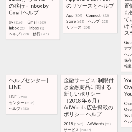
の移行 – Inbox by
のリソースとヘルプ
置
Gmail ヘルプ
も
App
Connect
(809)
(622)
て
Store
ヘルプ
(633)
(253)
by
Gmail
(1168)
(265)
け
リソース
(204)
Inbox
lnbox
(23)
(1)
スラ
ヘルプ
移行
(253)
(901)
Goo
アプ
ヘル
保存
報道
ヘルプセンター |
金融サービス: 制限付
You
LINE
き金融商品に関する
Ove
新しいポリシー
Yo
LINE
(2590)
（2018 年 6 月） –
センター
(2135)
Char
AdWords 広告掲載の
ヘルプ
(253)
Ove
ポリシー ヘルプ
You
ヘル
2018
AdWords
(1526)
(21)
サービス
(20137)