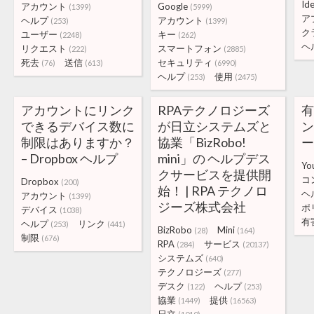
Ide
アカウント
Google
(1399)
(5999)
ア
ヘルプ
アカウント
(253)
(1399)
ク
ユーザー
キー
(2248)
(262)
ヘ
リクエスト
スマートフォン
(222)
(2885)
死去
送信
セキュリティ
(76)
(613)
(6990)
ヘルプ
使用
(253)
(2475)
アカウントにリンク
RPAテクノロジーズ
できるデバイス数に
が日立システムズと
制限はありますか？
協業「BizRobo!
ー
– Dropbox ヘルプ
mini」の ヘルプデス
Yo
クサービスを提供開
コ
Dropbox
(200)
始！ | RPA テクノロ
ヘ
アカウント
(1399)
ジーズ株式会社
ポ
デバイス
(1038)
有
ヘルプ
リンク
(253)
(441)
BizRobo
Mini
(28)
(164)
制限
(676)
RPA
サービス
(284)
(20137)
システムズ
(640)
テクノロジーズ
(277)
デスク
ヘルプ
(122)
(253)
協業
提供
(1449)
(16563)