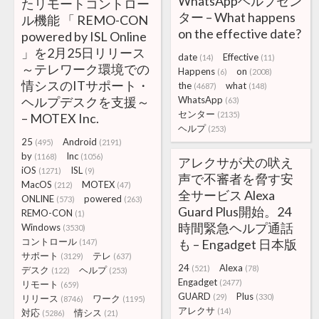
WhatsAppヘルプセン
たリモートコントロー
ター – What happens
ル機能 「 REMO-CON
on the effective date?
powered by ISL Online
」を2月25日リリース
date
Effective
(14)
(11)
～テレワーク環境での
Happens
on
(6)
(2008)
情シスのITサポート・
the
what
(4687)
(148)
ヘルプデスクを支援～
WhatsApp
(63)
センター
(2135)
– MOTEX Inc.
ヘルプ
(253)
25
Android
(495)
(2191)
by
Inc
(1168)
(1056)
アレクサが犬の吠え
iOS
ISL
(1271)
(9)
声で不審者を脅す安
MacOS
MOTEX
(212)
(47)
全サービス Alexa
ONLINE
powered
(573)
(263)
Guard Plus開始。24
REMO-CON
(1)
時間緊急ヘルプ通話
Windows
(3530)
コントロール
も – Engadget 日本版
(147)
サポート
テレ
(3129)
(637)
24
Alexa
(521)
(78)
デスク
ヘルプ
(122)
(253)
Engadget
(2477)
リモート
(659)
GUARD
Plus
(29)
(330)
リリース
ワーク
(8746)
(1195)
アレクサ
(14)
対応
情シス
(5286)
(21)