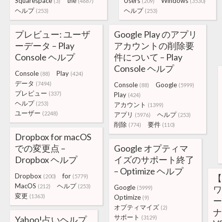
Squarespace
the
Users
Windows
(3)
(4687)
(209)
(3530)
ヘルプ
ヘルプ
(253)
(253)
プレビュー: ユーザ
Google Play のアプリ
ーデータ – Play
アカウントの削除要
Console ヘルプ
件について – Play
Console ヘルプ
Console
Play
(88)
(424)
データ
(7494)
Console
Google
(88)
(5999)
プレビュー
(337)
Play
(424)
ヘルプ
(253)
アカウント
(1399)
ユーザー
(2248)
アプリ
ヘルプ
(5976)
(253)
削除
要件
(774)
(110)
Dropbox for macOS
での変更点 –
Google オプティマ
Dropbox ヘルプ
イズのサポート終了
– Optimize ヘルプ
Dropbox
for
【
(200)
(5779)
MacOS
ヘルプ
(212)
(253)
Google
ワ
(5999)
変更
(1363)
Optimize
(9)
ー
オプティマイズ
(2)
ナ
サポート
Yahoo!占いヘルプ
(3129)