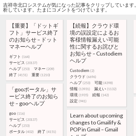
吉祥寺北口システムが気になった記事をクリップしています
析しています。たまにコメントをつけています。
【重要】「ドットギ
【続報】クラウド環
フト」サービス終了
境の誤設定によるお
のお知らせ – ドット
客様情報漏えい可能
マネーヘルプ
性に関するお詫びと
お知らせ – Custodiem
ギフト
(164)
ヘルプ
サービス
(20137)
ヘルプ
マネー
(253)
(209)
Custodiem
(2)
終了
重要
(4151)
(1210)
クラウド
(6696)
ヘルプ
可能
(253)
(4398)
「gooポータル」サ
情報
漏えい
(13931)
(1132)
環境
続報
ービス終了のお知ら
(1935)
(142)
設定
(941)
せ – gooヘルプ
goo
(116)
Learn about upcoming
サービス
(20137)
changes to Gmailify &
ヘルプ
(253)
POP in Gmail – Gmail
ポータル
終了
(402)
(4151)