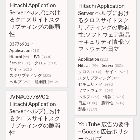
Hitachi Application
Hitachi Application
Server ヘルプにおけ
Server ヘルプにおけ
るクロスサイトスク
るクロスサイトスク
リプティングの脆弱
リプティングの脆弱
性
性:ソフトウェア製品
セキュリティ情報:ソ
03776901
(4)
フトウェア:日立
Application
(211)
Hitachi
JVN
(99)
(3001)
Application
(211)
Server
クロス
(803)
(1006)
Hitachi
Server
(99)
(803)
サイト
(6260)
クロス
サイト
(1006)
(6260)
スクリプティング
(323)
スクリプティング
(323)
ヘルプ
脆弱性
(253)
(5912)
セキュリティ
(6990)
ソフトウェア
(1264)
JVN#03776901:
ヘルプ
情報
(253)
(13931)
Hitachi Application
日立
脆弱性
(1010)
(5912)
製品
(2377)
Server ヘルプにおけ
るクロスサイトスク
YouTube 広告の要件
リプティングの脆弱
– Google 広告ポリシ
性
ー ヘルプ