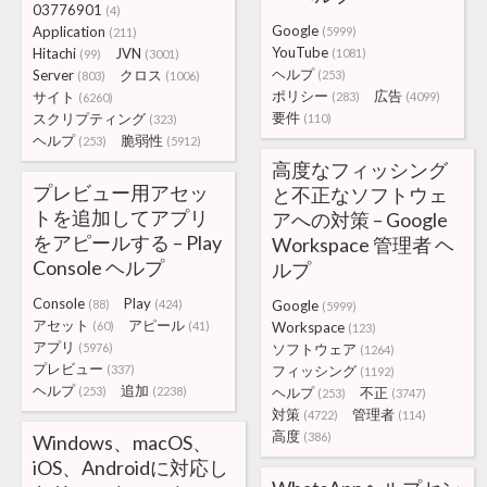
03776901
(4)
Google
Application
(5999)
(211)
YouTube
Hitachi
JVN
(1081)
(99)
(3001)
ヘルプ
Server
クロス
(253)
(803)
(1006)
ポリシー
広告
サイト
(283)
(4099)
(6260)
要件
スクリプティング
(110)
(323)
ヘルプ
脆弱性
(253)
(5912)
高度なフィッシング
プレビュー用アセッ
と不正なソフトウェ
トを追加してアプリ
アへの対策 – Google
をアピールする – Play
Workspace 管理者 ヘ
Console ヘルプ
ルプ
Console
Play
(88)
(424)
Google
(5999)
アセット
アピール
(60)
(41)
Workspace
(123)
アプリ
(5976)
ソフトウェア
(1264)
プレビュー
(337)
フィッシング
(1192)
ヘルプ
追加
(253)
(2238)
ヘルプ
不正
(253)
(3747)
対策
管理者
(4722)
(114)
高度
(386)
Windows、macOS、
iOS、Androidに対応し