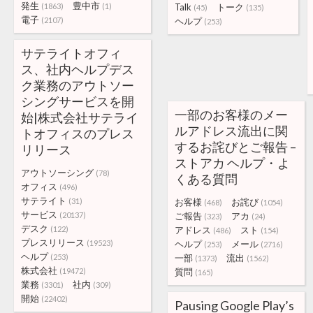
発生
豊中市
(1863)
(1)
Talk
トーク
(45)
(135)
電子
(2107)
ヘルプ
(253)
サテライトオフィ
ス、社内ヘルプデス
ク業務のアウトソー
シングサービスを開
一部のお客様のメー
始|株式会社サテライ
ルアドレス流出に関
トオフィスのプレス
するお詫びとご報告 –
リリース
ストアカ ヘルプ・よ
アウトソーシング
(78)
くある質問
オフィス
(496)
サテライト
(31)
お客様
お詫び
(468)
(1054)
サービス
(20137)
ご報告
アカ
(323)
(24)
デスク
(122)
アドレス
スト
(486)
(154)
プレスリリース
(19523)
ヘルプ
メール
(253)
(2716)
ヘルプ
(253)
一部
流出
(1373)
(1562)
株式会社
(19472)
質問
(165)
業務
社内
(3301)
(309)
開始
(22402)
Pausing Google Play’s