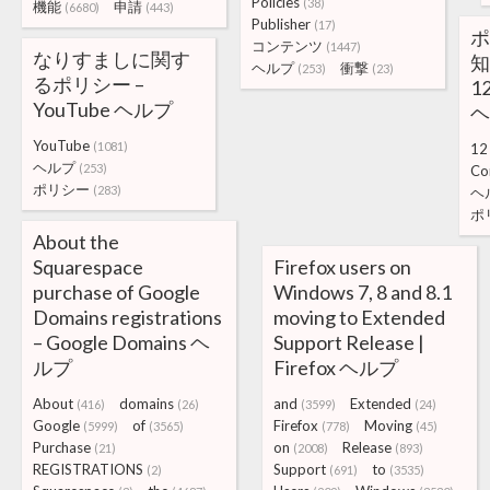
Policies
(38)
機能
申請
(6680)
(443)
Publisher
(17)
ポ
コンテンツ
(1447)
なりすましに関す
知
ヘルプ
衝撃
(253)
(23)
るポリシー –
12
YouTube ヘルプ
ヘ
YouTube
(1081)
12
ヘルプ
(253)
Co
ポリシー
(283)
ヘ
ポ
About the
Squarespace
Firefox users on
purchase of Google
Windows 7, 8 and 8.1
Domains registrations
moving to Extended
– Google Domains ヘ
Support Release |
ルプ
Firefox ヘルプ
About
domains
and
Extended
(416)
(26)
(3599)
(24)
Google
of
Firefox
Moving
(5999)
(3565)
(778)
(45)
Purchase
on
Release
(21)
(2008)
(893)
REGISTRATIONS
Support
to
(2)
(691)
(3535)