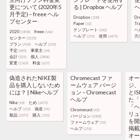
更について (2020年5
る | Dropbox ヘルプ
月予定) – freee ヘル
Dropbox
Dr
(200)
プセンター
Paper
Tr
(32)
テンプレート
ヘ
(142)
2020
freee
(1858)
(146)
ヘルプ
使用
方
(253)
(2475)
センター
(2135)
プラン
ヘルプ
(930)
(253)
予定
事業主
(685)
(24)
会計
個人
(325)
(2806)
変更
料金
(1363)
(627)
偽造されたNIKE製
Chromecast ファ
オー
品を購入しないため
ームウェア バージ
ジ、M
には？ | Nikeヘルプ
ョン – Chromecast
とIS
ヘルプ
た「
Nike
ため
(18)
(2673)
「ヘ
ヘルプ
偽造
(253)
(91)
Chromecast
(45)
リュ
製品
購入
(2377)
(765)
バージョン
(1003)
を開
ファームウェア
(92)
掲載
ヘルプ
(253)
オー