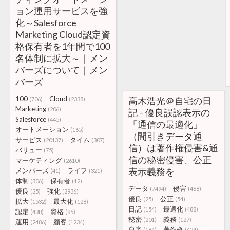
ョン運用サービスを強
化～Salesforce
Marketing Cloud認定資
格保有者を1年間で100
名体制に拡大～｜メン
バーズについて｜メン
バーズ
100
Cloud
高木浩光＠自宅の日
(706)
(2338)
Marketing
(206)
記 – 優良誤認表示の
Salesforce
(445)
「通信の最適化」
オートメーション
(165)
（間引きデータ通
サービス
タイム
(20137)
(307)
信）は著作権侵害&通
バリュー
(75)
信の秘密侵害、公正
マーケティング
(2610)
表示義務を
メンバーズ
ライフ
(41)
(321)
体制
保有者
(306)
(12)
データ
侵害
(7494)
(468)
優良
強化
(25)
(2936)
優良
公正
(25)
(54)
拡大
最大化
(1532)
(128)
日記
最適化
(154)
(488)
認定
資格
(438)
(85)
秘密
義務
(201)
(127)
運用
顧客
(2486)
(1234)
自宅
著作権
(184)
(424)