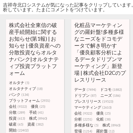
吉祥寺北口システムが気になった記事をクリップしています
析しています。たまにコメントをつけています。
株式会社全東信の破
化粧品マーケティン
産手続開始に関する
グの羅針盤!多種多様
お知らせ(第1報) | お
なニーズをドコモデ
知らせ | 優良資産への
ータで解き明かす
分散投資ならオルタ
「優良顧客分析によ
ナバンク|オルタナテ
るデータドリブンマ
ィブ投資プラットフ
ーケティング」新登
ォーム
場 | 株式会社D2Cのプ
レスリリース
オルタナ
(5)
オルタナティブ
(18)
データ
ドコモ
(7494)
(1882)
バンク
(134)
ドリブン
ニーズ
(87)
(186)
プラットフォーム
(2931)
プレスリリース
(19523)
会社
優良
(9322)
(25)
マーケティング
(2610)
分散
手続
(289)
(41)
会社
優良
(9322)
(25)
投資
株式
(613)
(8960)
分析
化粧
(2251)
(38)
破産
資産
(65)
(382)
多種多様な
株式
(5)
(8960)
開始
(22402)
登場
羅針盤
(1214)
(12)