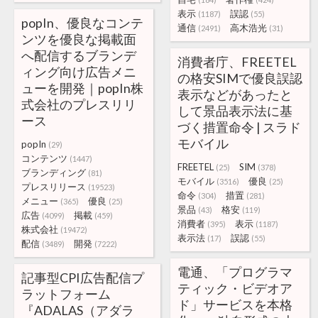
表示
誤認
(1187)
(55)
popIn、優良なコンテ
通信
高木浩光
(2491)
(31)
ンツを優良な掲載面
へ配信するブランデ
消費者庁、FREETEL
ィング向け広告メニ
の格安SIMで優良誤認
ューを開発｜popIn株
表示などがあったと
式会社のプレスリリ
して景品表示法に基
ース
づく措置命令 | スラド
モバイル
popIn
(29)
コンテンツ
(1447)
FREETEL
SIM
(25)
(378)
ブランディング
(81)
モバイル
優良
(3516)
(25)
プレスリリース
(19523)
命令
措置
(304)
(281)
メニュー
優良
(365)
(25)
景品
格安
(43)
(119)
広告
掲載
(4099)
(459)
消費者
表示
(395)
(1187)
株式会社
(19472)
表示法
誤認
(17)
(55)
配信
開発
(3489)
(7222)
電通、「プログラマ
記事型CPI広告配信プ
ティック・ビデオア
ラットフォーム
ド」サービスを本格
『ADALAS（アダラ