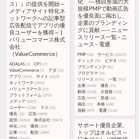
化 ― 独自形成の大
ス）』の提供を開始～
規模PMPで動画広告
メディアサイト特化ネ
を優良面に掲出し、
ットワークへの記事型
企業のブランディン
広告配信でアプリの優
グに貢献 ― – ニュー
良ユーザーを獲得～ |
スリリース一覧 – ニ
バリューコマース株式
ュース – 電通
会社
（ValueCommerce）
PMP
サービス
(24)
(20137)
ティック
ビデオ
(59)
(574)
ADALAS
CPI
(2)
(17)
ブランディング
(81)
ValueCommerce
アダ
(5)
(14)
プログラマ
(54)
アプリ
サイト
(5976)
(6260)
リリース
一覧
(8746)
(763)
ネットワーク
(1992)
企業
優良
(6616)
(25)
バリューコマース
(10)
動画
大規模
(2378)
(753)
プラットフォーム
(2931)
広告
形成
(4099)
(64)
メディア
(2037)
掲出
本格
(15)
(604)
ユーザー
ラス
(2248)
(55)
貢献
電通
(479)
(1126)
優良
広告
(25)
(4099)
提供
株式会社
(16563)
(19472)
サポート優良企業、
特化
獲得
(635)
(319)
トップはオルビス～
記事
配信
(572)
(3489)
開始
(22402)