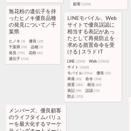
顧客
(1234)
無花粉の遺伝子を持
ったヒノキ優良品種
LINEモバイル、Web
の発見について／千
サイトで優良誤認に
葉県
相当する表記があっ
たとして再発防止を
ヒノキ
優良
(3)
(25)
求める措置命令を受
千葉県
品種
(59)
(9)
ける | スラド IT
発見
花粉
(795)
(41)
遺伝子
(116)
LINE
Web
(2590)
(10593)
サイト
(6260)
モバイル
優良
(3516)
(25)
再発
命令
(85)
(304)
措置
相当
(281)
(83)
表記
誤認
(89)
(55)
防止
(553)
メンバーズ、優良顧客
のライフタイムバリュ
ーを最大化するマーケ
ティングオートメーシ