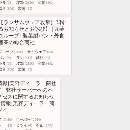
外食
攻撃
産業
(33)
(2850)
(642)
総合
製菓
(901)
(23)
【ランサムウェア攻撃に関す
るお知らせとお詫び】 | 丸菱
グループ | 製菓製パン・外食
産業の総合商社
グループ
サムウェア
(2980)
(334)
パン
ラン
商社
(58)
(419)
(31)
外食
攻撃
産業
(33)
(2850)
(642)
総合
製菓
(901)
(23)
情報|美容ディーラー商社
 | 弊社サーバーへの不
クセスに関するお知らせ
新着情報|美容ディーラー商
ツイ
ス
サーバー
(3438)
(1244)
ラー
ミツイ
不正
(12)
(4)
(3747)