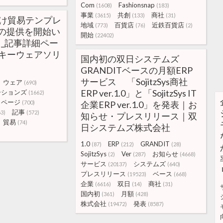
Com
Fashionsnap
(1608)
(183)
事業
共創
商社
(3615)
(133)
(31)
向け貿易テンプレ
地域
百貨店
近鉄百貨店
(773)
(76)
(2)
z∫」の提供を開始い
開始
(22402)
 _記事詳細ペー
 | キーウェアソリ
国内初の双日システムズ
GRANDITベースの月額ERP
サービス 「SojitzSys商社
ウェア
(690)
ERP ver.1.0」と「SojitzSys IT
ーションズ
(1662)
ページ
(700)
企業ERP ver.1.0」を発表｜お
記事
63)
(572)
知らせ・プレスリリース｜双
貿易
(74)
日システムズ株式会社
1.0
ERP
GRANDIT
(87)
(212)
(28)
SojitzSys
Ver
お知らせ
(2)
(287)
(4668)
サービス
システムズ
(20137)
(640)
プレスリリース
ベース
(19523)
(668)
企業
双日
商社
(6616)
(14)
(31)
国内初
月額
(361)
(428)
株式会社
発表
(19472)
(8587)