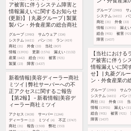
ン・外食産業
ア被害に伴うシステム障害と
グループ
サ
情報漏えいに関するお知らせ
(2980)
システム
パ
(6611)
(更新)】 | 丸菱グループ | 製菓
商社
外食
(31)
(33)
製パン・外食産業の総合商社
情報
漏え
(13931)
総合
被害
(901)
(921
グループ
サムウェア
(2980)
(334)
障害
(1437)
システム
パン
ラン
(6611)
(58)
(419)
商社
外食
当社
(31)
(33)
(807)
情報
更新
漏えい
(13931)
(1576)
(1132)
【当社における
産業
総合
被害
(642)
(901)
(921)
ア被害に伴うシ
製菓
障害
(23)
(1437)
情報漏えいに関
せ】 | 丸菱グルー
新着情報|美容ディーラー商社
ン・外食産業の
ミツイ | 弊社サーバーへの不
グループ
サム
正アクセスに関するご報告
(2980)
システム
パン
(6611)
(
【第2報】 – 新着情報|美容デ
商社
外食
当
(31)
(33)
ィーラー商社ミツイ
情報
漏えい
(13931)
(11
総合
被害
(901)
(921)
アクセス
サーバー
(3438)
(1244)
障害
(1437)
ディーラー
ミツイ
不正
(12)
(4)
(3747)
商社
報告
弊社
(31)
(1500)
(553)