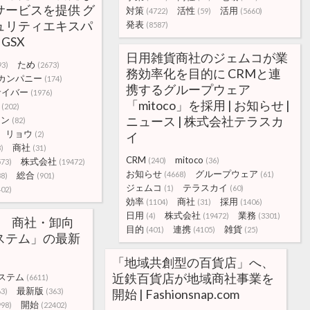
サービスを提供 グ
対策
活性
活用
(4722)
(59)
(5660)
ュリティエキスパ
発表
(8587)
GSX
日用雑貨商社のジェムコが業
ため
93)
(2673)
務効率化を目的に CRMと連
カンパニー
(174)
携するグループウェア
サイバー
(1976)
「mitoco」を採用 | お知らせ |
(202)
ニュース | 株式会社テラスカ
シン
(82)
リョウ
(2)
イ
商社
)
(31)
CRM
mitoco
株式会社
(240)
(36)
573)
(19472)
お知らせ
グループウェア
総合
(4668)
(61)
88)
(901)
ジェムコ
テラスカイ
(1)
(60)
402)
効率
商社
採用
(1104)
(31)
(1406)
日用
株式会社
業務
(4)
(19472)
(3301)
age 商社・卸向
目的
連携
雑貨
(401)
(4105)
(25)
ステム」の最新
「地域共創型の百貨店」へ、
近鉄百貨店が地域商社事業を
ステム
(6611)
最新版
63)
(363)
開始 | Fashionsnap.com
開始
998)
(22402)