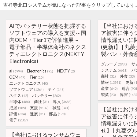
吉祥寺北口システムが気になった記事をクリップしています
AIでバッテリー状態を把握する
【当社におけ
ソフトウェアの導入を支援～国
ア被害に伴う
内OEM・Tier1で評価進展～ |
情報漏えいに
電子部品・半導体商社のネクス
(更新)】 | 丸
ティエレクトロニクス(NEXTY
製パン・外食
Electronics)
グループ
サ
(2980)
システム
パ
(6611)
ai
Electronics
NEXTY
(6994)
(95)
(2)
商社
外食
(31)
(33)
OEM
Tier
(47)
(15)
情報
更新
(13931)
(
エレクトロニクス
(40)
産業
総合
(642)
(901
ソフトウェア
ティ
(1264)
(146)
製菓
障害
(23)
(1437
ネクス
バッテリー
(12)
(262)
半導体
商社
導入
(480)
(31)
(3683)
把握
支援
状態
(185)
(5137)
(341)
【当社におけ
評価
進展
部品
(634)
(31)
(170)
ア被害に伴う
電子
(2107)
情報漏えいに
せ】 | 丸菱グ
【当社におけるランサムウェ