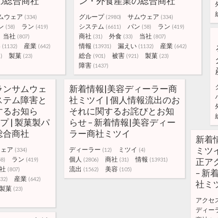
の総合商社
ン・外食産業の総合商社
ムウェア
グループ
サムウェア
(334)
(2980)
(334)
ン
ラン
システム
パン
ラン
(58)
(419)
(6611)
(58)
(419)
当社
商社
外食
当社
(807)
(31)
(33)
(807)
い
産業
情報
漏えい
産業
(1132)
(642)
(13931)
(1132)
(642)
製菓
総合
被害
製菓
)
(23)
(901)
(921)
(23)
障害
(1437)
ランサムウェ
新着情報|美容ディーラー商
ステム障害と
社ミツイ | 個人情報流出のお
するお知ら
それに関するお詫びとお知
プ | 製菓製パ
らせ – 新着情報|美容ディー
総合商社
ラー商社ミツイ
新着
ミツイ
ウェア
ディーラー
ミツイ
(334)
(12)
(4)
ラン
個人
商社
情報
58)
(419)
(2806)
(31)
(13931)
正ア
社
流出
美容
(807)
(1562)
(105)
– 
産業
32)
(642)
社ミ
製菓
(23)
アクセ
ディー