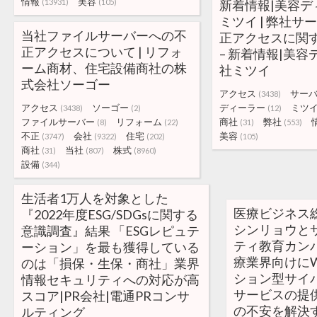
情報
美容
(13931)
(105)
新着情報|美容デ
ミツイ | 弊社サ
当社ファイルサーバーへの不
正アクセスに関
正アクセスについて | リフォ
– 新着情報|美
ーム商材、住宅設備商社の株
社ミツイ
式会社ソーゴー
アクセス
サー
(3438)
アクセス
ソーゴー
ディーラー
ミツ
(3438)
(2)
(12)
ファイルサーバー
リフォーム
商社
弊社
(8)
(22)
(31)
(553)
不正
会社
住宅
美容
(3747)
(9322)
(202)
(105)
商社
当社
株式
(31)
(807)
(8960)
設備
(344)
生活者1万人を対象とした
医療ビジネス
『2022年度ESG/SDGsに関する
シンリョウと
意識調査』結果 「ESGレピュテ
ティ教育カンパ
ーション」を最も獲得している
療業界向けに
のは「損保・生保・商社」業界
ション型サイ
情報セキュリティへの対応が高
サービスの提
スコア|PR会社|電通PRコンサ
の不安を解決
ルティング