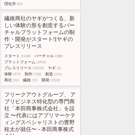
理化学
(87)
繊維商社のヤギがつくる、新
しい体験の形を創造するバー
チャルプラットフォームの制
作・開発がスタート!|ヤギの
プレスリリース
スタート
バーチャル
(1168)
(388)
プラットフォーム
(2931)
プレスリリース
ヤギ
(19523)
(5)
体験
制作
創造
(977)
(705)
(151)
商社
繊維
開発
(31)
(51)
(7222)
フリークアウトグループ、 ア
プリビジネス特化型の専門商
社「本田商事株式会社」を設
立 〜代表にはアプリマーケテ
ィングスペシャリストの豊野
桂太が就任〜 – 本田商事株式