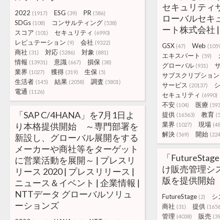
セキュリティ
2022
ESG
PR
(1917)
(39)
(586)
ローバルセキ
SDGs
コンサルティング
(108)
(538)
ート株式会社 | 
スコア
セキュリティ
(101)
(6990)
レピュテーション
会社
(9)
(9322)
GSX
Web
(47)
(105
商社
対応
対象
(31)
(5286)
(881)
エキスパート
(59)
情報
意識
損保
(13931)
(667)
(38)
グローバル
(931)
業界
獲得
生保
(1027)
(319)
(5)
サブスクリプション
生活者
結果
調査
(145)
(2058)
(5801)
サービス
(20137)
電通
(1126)
セキュリティ
(6990)
不安
医療
(104)
(593
「SAP C/4HANA」を7月1日よ
提供
教育
(16563)
(
業界
現場
り本格提供開始 ～専門部署を
(1027)
(4
解決
開始
(569)
(22
新設し、グローバル展開をする
メーカーや商社等をターゲット
「FutureSt
に営業活動を展開～ | プレスリ
け販売管理シ
リース 2020 | プレスリリース |
版を提供開始
ニュース＆イベント | 企業情報 |
NTTデータ グローバルソリュ
FutureStage
シ
(2)
ーションズ
商社
提供
(31)
(165
管理
販売
(4038)
(3