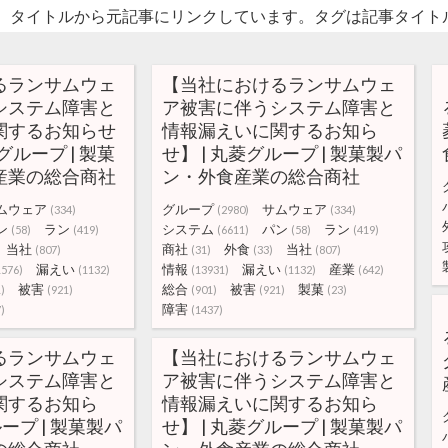
。タイトルから元記事にリンクしています。タグは記事タイト
るランサムウェ
【当社におけるランサムウェ
システム障害と
ア被害に伴うシステム障害と
関するお知らせ
情報漏えいに関するお知ら
菱グループ | 製菓
せ】 | 丸菱グループ | 製菓製パ
産業の総合商社
ン・外食産業の総合商社
ムウェア
グループ
サムウェア
(334)
(2980)
(334)
ン
ラン
システム
パン
ラン
(58)
(419)
(6611)
(58)
(419)
当社
商社
外食
当社
(807)
(31)
(33)
(807)
漏えい
情報
漏えい
産業
1576)
(1132)
(13931)
(1132)
(642)
被害
総合
被害
製菓
)
(921)
(901)
(921)
(23)
障害
)
(1437)
るランサムウェ
【当社におけるランサムウェ
システム障害と
ア被害に伴うシステム障害と
関するお知ら
情報漏えいに関するお知ら
ループ | 製菓製パ
せ】 | 丸菱グループ | 製菓製パ