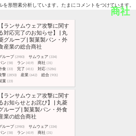
ルを形態素分析しています。たまにコメントをつけています。
商社
【ランサムウェア攻撃に関す
る対応完了のお知らせ】 | 丸
菱グループ | 製菓製パン・外
食産業の総合商社
グループ
サムウェア
(2980)
(334)
パン
ラン
商社
(58)
(419)
(31)
外食
完了
対応
(33)
(411)
(5286)
攻撃
産業
総合
(2850)
(642)
(901)
製菓
(23)
【ランサムウェア攻撃に関す
るお知らせとお詫び】 | 丸菱
グループ | 製菓製パン・外食
産業の総合商社
グループ
サムウェア
(2980)
(334)
パン
ラン
商社
(58)
(419)
(31)