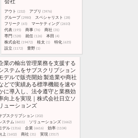
会社
アウト
アプリ
(232)
(5976)
グループ
スペシャリスト
(2980)
(28)
フリーク
マーケティング
(65)
(2610)
代表
商事
商社
(195)
(76)
(31)
専門
就任
本田
(528)
(126)
(4)
株式会社
桂太
特化
(19472)
(1)
(635)
設立
豊野
(1172)
(1)
企業の輸出管理業務を支援する
システムをサブスクリプション
モデルで販売開始 製造業や商社
などで実績ある標準機能を速や
かに導入し、法令遵守と業務効
率向上を実現｜株式会社日立ソ
リューションズ
サブスクリプション
(202)
システム
ソリューションズ
(6611)
(1662)
モデル
企業
効率
(1316)
(6616)
(1104)
向上
商社
実現
(1602)
(31)
(3517)