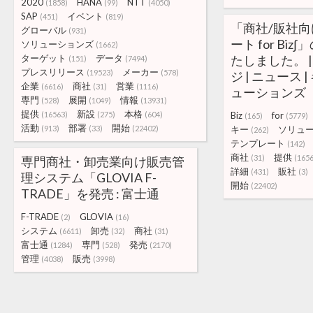
2020
HANA
NTT
(1858)
(99)
(4050)
SAP
イベント
(451)
(819)
「商社/販社
グローバル
(931)
ート for Bi
ソリューションズ
(1662)
ターゲット
データ
たしました。 |
(151)
(7494)
プレスリリース
メーカー
(19523)
(578)
ジ | ニュース
企業
商社
営業
(6616)
(31)
(1116)
ューションズ
専門
展開
情報
(528)
(1049)
(13931)
提供
新設
本格
(16563)
(275)
(604)
Biz
for
(165)
(5779)
活動
部署
開始
(913)
(33)
(22402)
キー
ソリュ
(262)
テンプレート
(142)
商社
提供
(31)
(165
専門商社・卸売業向け販売管
詳細
販社
(431)
(3)
理システム「GLOVIA F-
開始
(22402)
TRADE」を発売 : 富士通
F-TRADE
GLOVIA
(2)
(16)
システム
卸売
商社
(6611)
(32)
(31)
富士通
専門
発売
(1284)
(528)
(2170)
管理
販売
(4038)
(3998)