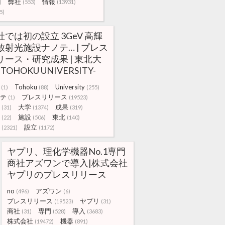
弊社
情報
)
(553)
(13931)
5)
社では初の設立 3GeV 高輝
放射光施設ナノテ… | プレス
リース・研究成果 | 東北大
-TOHOKU UNIVERSITY-
Tohoku
University
(1)
(88)
(255)
テ
プレスリリース
(1)
(19523)
大学
成果
(31)
(1374)
(319)
施設
東北
(22)
(506)
(140)
設立
(2321)
(1172)
ヤプリ、理化学機器No.1専門
商社アズワンで導入|株式会社
ヤプリのプレスリリース
no
アズワン
(496)
(6)
プレスリリース
ヤプリ
(19523)
(31)
商社
専門
導入
(31)
(528)
(3683)
株式会社
機器
(19472)
(891)