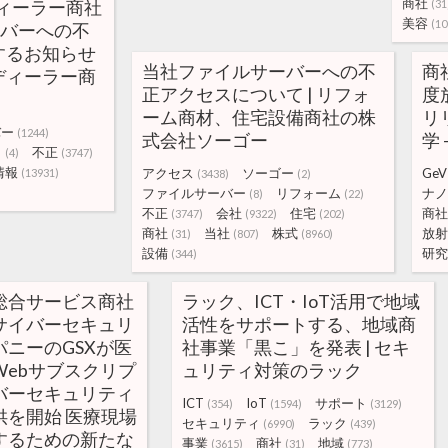
商社
ィーラー商社
(31
美容
(10
ーバーへの不
するお知らせ
当社ファイルサーバーへの不
商
容ディーラー商
正アクセスについて | リフォ
度
ーム商材、住宅設備商社の株
リ
バー
(1244)
式会社ソーゴー
学 
イ
不正
(4)
(3747)
情報
アクセス
ソーゴー
GeV
(13931)
(3438)
(2)
ファイルサーバー
リフォーム
ナノ
(8)
(22)
不正
会社
住宅
商社
(3747)
(9322)
(202)
商社
当社
株式
放射
(31)
(807)
(8960)
設備
研究
(344)
総合サービス商社
ラック、ICT・IoT活用で地域
サイバーセキュリ
活性をサポートする、地域商
ニーのGSXが医
社事業「黒こ」を発表 | セキ
Webサブスクリプ
ュリティ対策のラック
バーセキュリティ
ICT
IoT
サポート
(354)
(1594)
(3129)
供を開始 医療現場
セキュリティ
ラック
(6990)
(439)
するための新たな
事業
商社
地域
(3615)
(31)
(773)