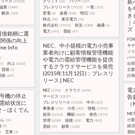
新
リリース
グリッド
パワー
(19523)
(61)
(157)
協業
プレスリリース
一覧
(1449)
(19523)
(763)
を
解決
受電
改善
明日
(569)
(4)
(834)
(56)
きる
時点
東京電力
(94)
(92)
｜
株式会社
状況
融通
(19472)
(1084)
(6)
ズ
電力
需給
(493)
(47)
貸借銘柄に選
FO
給関係の向上
NEC、中小規模の電力小売事
キヤ
me Info
ソリ
業者向けに顧客情報管理機能
バー
)
や電力の需給管理機能を提供
向上
出荷
45)
(1602)
するクラウドサービスを発売
貸借
立案
(2)
(2015年11月12日)：プレスリ
関係
計画
(687)
リース | NEC
電
NEC
クラウド
(1749)
(6696)
4号機の停止
告
サービス
(20137)
力需給状況に
プレスリリース
中小
(19523)
(229)
（
事業者
小売
情報
せ－ほくでん
(556)
(307)
(13931)
MET
提供
機能
発売
(16563)
(6680)
(2170)
でん
小委
(16)
管理
規模
電力
(4038)
(601)
(493)
報
経済
(9)
需給
顧客
(47)
(1234)
苫東
需給
)
(2)