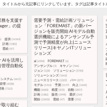
。タイトルから元記事にリンクしています。タグは記事タイト
業務を支援す
需要予測・需給計画ソリューシ
nager」の提
ョン「FOREMAST」の新バー
ジョンを販売開始 AIモデル自動
選択機能によるアンサンブル予
提供
6)
(16563)
測で予測精度が向上|ニュース
計画
(1082)
リリース|キヤノンITソリュー
需給
(47)
ションズ
 AIを活用し
ai
FOREMAST
(6994)
(6)
給管理自動化
アンサンブル
キヤノン
(3)
(546)
ジョン
ソリューション
(228)
(3740)
ソリューションズ
(1662)
システム
(6611)
ニュースリリース
バー
(1023)
(877)
管理
(4038)
モデル
予測
向上
(1316)
(1157)
(1602)
開発
(7222)
機能
精度
自動
(6680)
(435)
(2857)
計画
販売
選択
(1082)
(3998)
(214)
開始
需給
需要
(22402)
(47)
(352)
スが取り組む