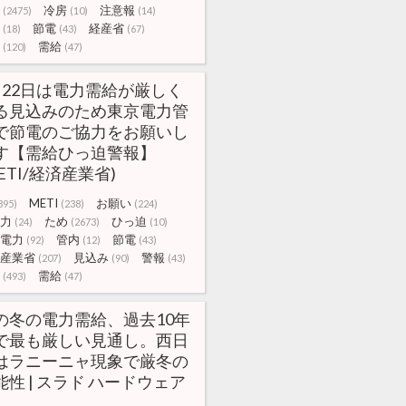
冷房
注意報
(2475)
(10)
(14)
節電
経産省
(18)
(43)
(67)
需給
(120)
(47)
月22日は電力需給が厳しく
る見込みのため東京電力管
で節電のご協力をお願いし
す【需給ひっ迫警報】
ETI/経済産業省)
METI
お願い
395)
(238)
(224)
力
ため
ひっ迫
(24)
(2673)
(10)
電力
管内
節電
(92)
(12)
(43)
産業省
見込み
警報
(207)
(90)
(43)
需給
(493)
(47)
の冬の電力需給、過去10年
で最も厳しい見通し。西日
はラニーニャ現象で厳冬の
能性 | スラド ハードウェア