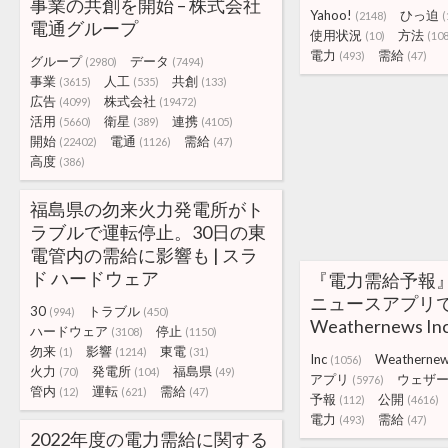
事業の共創を開始 – 株式会社
Yahoo!
ひっ迫
(2148)
(
電通グループ
使用状況
方法
(10)
(10
電力
需給
(493)
(47)
グループ
データ
(2980)
(7494)
事業
人工
共創
(3615)
(535)
(133)
広告
株式会社
(4099)
(19472)
活用
衛星
連携
(5660)
(389)
(4105)
開始
電通
需給
(22402)
(1126)
(47)
高度
(386)
福島県の勿来火力発電所がト
ラブルで運転停止。30日の東
電管内の需給に影響も | スラ
ド ハードウェア
『電力需給予報
ニュースアプリで
30
トラブル
(994)
(450)
Weathernews Inc
ハードウェア
停止
(3108)
(1150)
勿来
影響
東電
(1)
(1214)
(31)
Inc
Weatherne
(1056)
火力
発電所
福島県
(70)
(104)
(49)
アプリ
ウェザ
(5976)
管内
運転
需給
(12)
(621)
(47)
予報
公開
(112)
(4616)
電力
需給
(493)
(47)
2022年度の電力需給に関する