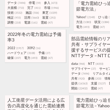
「電力需給ひっ迫
データ
停電
参入
(7494)
(59)
(473)
大規模
完了
市場
(753)
(411)
(1946)
節電方法」
技術
施設
東芝
(3532)
(506)
(1039)
Yahoo!
ひっ迫
検証
活用
装置
(2148)
(
(955)
(5660)
(292)
方法
状況
調整
電源
需給
(1080)
(1084)
(218)
(161)
(47)
電力
需給
(493)
(47)
2022年冬の電力需給は予備
部品需給情報のリ
率3
共有・サプライヤ
2022
3092
(1917)
(16)
援するサービスの提
ハードウェア
予備
(3108)
(27)
NTTデータ – NTT 
確保
電力
需給
(207)
(493)
(47)
data
NTT
(944)
(4050)
サプライヤー
サービ
(37)
データ
リアルタイ
(7494)
共有
参画
情
(920)
(203)
提供
支援
(16563)
(5137)
開始
需給
(22402)
(47)
人工衛星データ活用による広
電力需給ひっ迫 
告の高度化を通じた需給連携
節電方法 – Yah