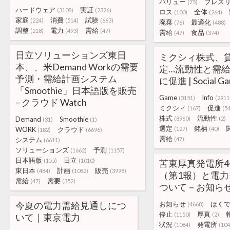
バリュー
プレス
(75)
ハードウェア
実証
(3108)
(2326)
ロス
全体
(100)
(264)
家庭
消費
試験
(224)
(514)
(663)
廃棄
最適化
(76)
(488)
調整
電力
需給
(218)
(493)
(47)
需給
食品
(47)
(374)
日立ソリューションズ東日
ミクシィ株式、
本、、米Demand Workの需要
定…流動性と需
予測・需給計画システム
に促進 | Social Ga
「Smoothie」日本語版を販売
Game
Info
(3151)
(2911
– クラウド Watch
ミクシィ
促進
(167)
(5
株式
流動性
Demand
Smoothie
(8960)
(2)
(31)
(1)
選定
銘柄
WORK
クラウド
(127)
(40)
(182)
(6696)
需給
システム
(47)
(6611)
ソリューションズ
予測
(1662)
(1157)
日本語版
日立
(155)
(1010)
苫東厚真発電所
東日本
計画
販売
(484)
(1082)
(3998)
（第1報）と電
需給
需要
(47)
(352)
ついて－お知ら
今夏の電力需給見通しにつ
お知らせ
ほく
(4668)
停止
厚真
(1150)
(2)
いて｜東京電力
状況
発電所
(1084)
(104