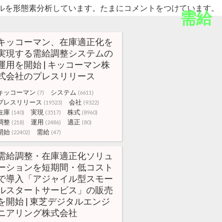
ルを形態素分析しています。たまにコメントをつけています。
需給
キッコーマン、在庫適正化を
実現する需給調整システムの
運用を開始 | キッコーマン株
式会社のプレスリリース
キッコーマン
システム
(7)
(6611)
プレスリリース
会社
(19523)
(9322)
在庫
実現
株式
(140)
(3517)
(8960)
調整
運用
適正
(218)
(2486)
(80)
開始
需給
(22402)
(47)
需給調整・在庫適正化ソリュ
ーションを短期間・低コスト
で導入「アジャイル型スモー
ルスタートサービス」の販売
を開始 | 東芝デジタルエンジ
ニアリング株式会社