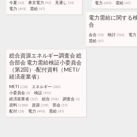
今夏
東京電力
見通し
電力
需給
(63)
(92)
(92)
(493)
(47)
電力
需給
(493)
(47)
電力需給に関する
合
会合
検討
電力
(53)
(966)
需給
(47)
総合資源エネルギー調査会 総
合部会 電力需給検証小委員会
（第2回）‐配付資料（METI/
経済産業省）
METI
エネルギー
(238)
(283)
小委員会
検証
(8)
(955)
経済産業省
総合
調査会
(207)
(901)
(6)
資料
資源
部会
(1380)
(109)
(19)
配付
電力
需給
(18)
(493)
(47)