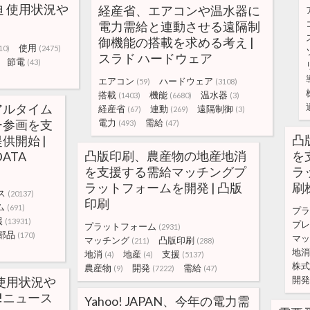
 使用状況や
経産省、エアコンや温水器に
電力需給と連動させる遠隔制
御機能の搭載を求める考え |
使用
10)
(2475)
スラド ハードウェア
節電
(43)
エアコン
ハードウェア
(59)
(3108)
搭載
機能
温水器
(1403)
(6680)
(3)
アルタイム
経産省
連動
遠隔制御
(67)
(269)
(3)
ー参画を支
電力
需給
(493)
(47)
凸
供開始 |
凸版印刷、農産物の地産地消
を
DATA
を支援する需給マッチングプ
ラ
ラットフォームを開発 | 凸版
刷
ス
(20137)
印刷
ム
(691)
プラ
報
(13931)
プレ
プラットフォーム
(2931)
部品
(170)
マッ
マッチング
凸版印刷
(211)
(288)
地消
地消
地産
支援
(4)
(4)
(5137)
株式
農産物
開発
需給
(9)
(7222)
(47)
使用状況や
開発
oo!ニュース
Yahoo! JAPAN、今年の電力需