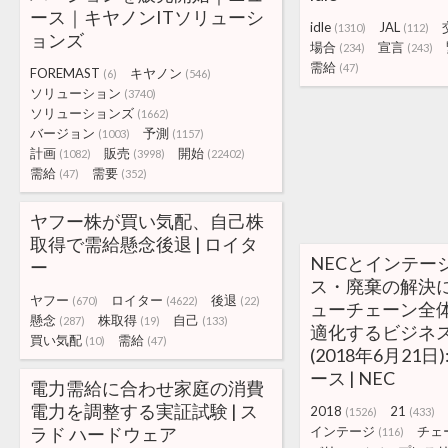
ース｜キヤノンITソリューシ
idle
JAL
(1310)
(112)
ョンズ
場合
宣言
(234)
(243)
需給
(47)
FOREMAST
キヤノン
(6)
(546)
ソリューション
(3740)
ソリューションズ
(1662)
バージョン
予測
(1003)
(1157)
計画
販売
開始
(1082)
(3998)
(22402)
需給
需要
(47)
(352)
ヤフー株が買い気配、自己株
取得で需給懸念後退 | ロイタ
NECとインテー
ー
ス・廃棄の解決
ヤフー
ロイター
後退
(670)
(4622)
(22)
ューチェーン全
懸念
株取得
自己
(287)
(19)
(133)
適化するビジネ
買い気配
需給
(10)
(47)
(2018年6月21日
ース | NEC
電力需給に合わせ家庭の消費
電力を調整する実証試験 | ス
2018
21
(1526)
(433)
ラド ハードウェア
インテージ
チェ
(116)