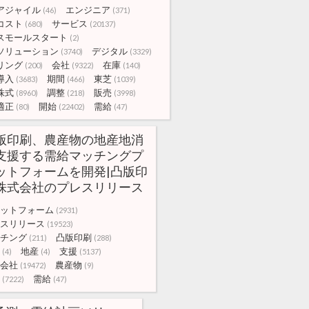
アジャイル
エンジニア
(46)
(371)
コスト
サービス
(680)
(20137)
スモールスタート
(2)
ソリューション
デジタル
(3740)
(3329)
リング
会社
在庫
(200)
(9322)
(140)
導入
期間
東芝
(3683)
(466)
(1039)
株式
調整
販売
(8960)
(218)
(3998)
適正
開始
需給
(80)
(22402)
(47)
版印刷、農産物の地産地消
支援する需給マッチングプ
ットフォームを開発|凸版印
株式会社のプレスリリース
ットフォーム
(2931)
スリリース
(19523)
チング
凸版印刷
(211)
(288)
地産
支援
(4)
(4)
(5137)
会社
農産物
(19472)
(9)
需給
(7222)
(47)