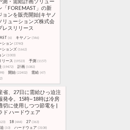
予測・需給計画ソリュー
「FOREMAST」の新
ジョンを販売開始|キヤノ
Tソリューションズ株式会
プレスリリース
AST
キヤノン
(6)
(546)
ーション
(3740)
ーションズ
(1662)
ョン
(1003)
リリース
予測
(19523)
(1157)
社
計画
(19472)
(1082)
開始
需給
98)
(22402)
(47)
2)
産省、27日に需給ひっ迫注
報発令。15時~18時は冷房
適切に使用しつつ節電を |
ラド ハードウェア
18
27
623)
(444)
(363)
迫
ハードウェア
(10)
(3108)