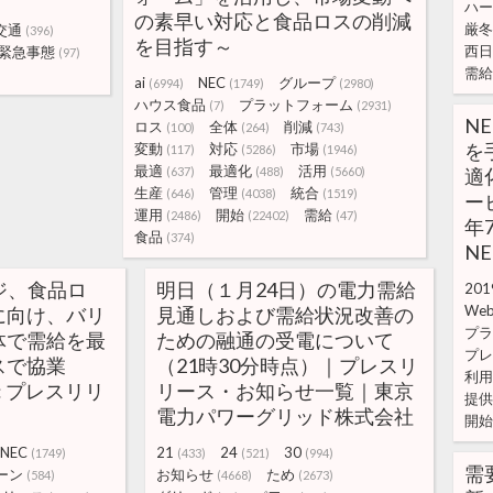
ハー
の素早い対応と食品ロスの削減
厳冬
交通
(396)
を目指す～
西日
緊急事態
(97)
需給
ai
NEC
グループ
(6994)
(1749)
(2980)
ハウス食品
プラットフォーム
(7)
(2931)
N
ロス
全体
削減
(100)
(264)
(743)
を
変動
対応
市場
(117)
(5286)
(1946)
最適
最適化
活用
(637)
(488)
(5660)
適
生産
管理
統合
(646)
(4038)
(1519)
ー
運用
開始
需給
(2486)
(22402)
(47)
年
食品
(374)
NE
ジ、食品ロ
明日（１月24日）の電力需給
201
We
に向け、バリ
見通しおよび需給状況改善の
プラ
体で需給を最
ための融通の受電について
プレ
スで協業
（21時30分時点）｜プレスリ
利用
): プレスリリ
リース・お知らせ一覧｜東京
提供
電力パワーグリッド株式会社
開始
NEC
21
24
30
(1749)
(433)
(521)
(994)
需
ーン
お知らせ
ため
(584)
(4668)
(2673)