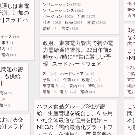
使用
ソリューション
見通しは東電
(3740)
発令
ソリューションズ
(1662)
予測、追加の
適切
バージョン
予測
(1003)
(1157)
| スラド ハ
計画
販売
開始
(1082)
(3998)
(22402)
需給
需要
(47)
(352)
3
な
マイナス
(42)
政府、東京電力管内で初の電
来冬
内
(1)
管内
力需給逼迫警報。22日午前6
(12)
ま
需給
(47)
時から7時に非常に厳しい予
(M
報 | スラド ハードウェア
22
足問題の需
(
22
ハードウェア
ご協
(395)
(3108)
にも供給
予報
午前
政府
東京
(112)
(41)
(1120)
ラド
東京電力
管内
警報
経済
(92)
(12)
(43)
逼迫
電力
需給
電力
(9)
(493)
(47)
策
(4722)
(3)
給
ハウス食品グループ3社が需
こ
(47)
給・生産管理を統合し、AIを用
間
における交
いた全体最適な運用を開始 ～
本
) | スラド
NECの「需給最適化プラットフ
可
ォーム」を活用し、市場変動へ