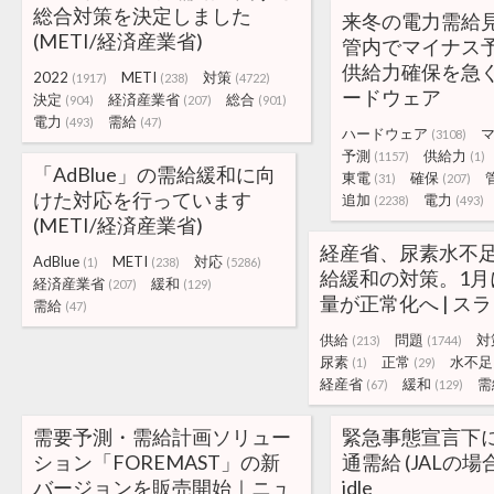
総合対策を決定しました
来冬の電力需給
(METI/経済産業省)
管内でマイナス
供給力確保を急ぐ 
2022
METI
対策
(1917)
(238)
(4722)
ードウェア
決定
経済産業省
総合
(904)
(207)
(901)
電力
需給
(493)
(47)
ハードウェア
(3108)
予測
供給力
(1157)
(1)
「AdBlue」の需給緩和に向
東電
確保
(31)
(207)
けた対応を行っています
追加
電力
(2238)
(493)
(METI/経済産業省)
経産省、尿素水不
AdBlue
METI
対応
(1)
(238)
(5286)
給緩和の対策。1月
経済産業省
緩和
(207)
(129)
量が正常化へ | ス
需給
(47)
供給
問題
対
(213)
(1744)
尿素
正常
水不足
(1)
(29)
経産省
緩和
需
(67)
(129)
需要予測・需給計画ソリュー
緊急事態宣言下
ション「FOREMAST」の新
通需給 (JALの場合
バージョンを販売開始｜ニュ
idle