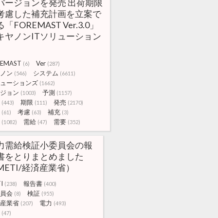
バージョンを発売 出荷期限
考慮した補充計画を立案で
「FOREMAST Ver.3.0」
キヤノンITソリューション
REMAST
Ver
(6)
(287)
ノン
システム
(546)
(6611)
ューションズ
(1662)
ジョン
予測
(1003)
(1157)
期限
発売
(443)
(111)
(2170)
考慮
補充
(61)
(63)
(3)
需給
需要
(1082)
(47)
(352)
力需給検証小委員会の報
書をとりまとめました
METI/経済産業省）
I
報告書
(238)
(400)
員会
検証
(8)
(955)
産業省
電力
(207)
(493)
(47)