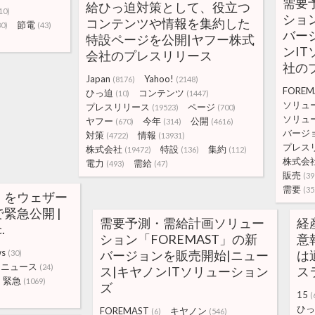
需要
給ひっ迫対策として、役立つ
10)
ション
コンテンツや情報を集約した
節電
80)
(43)
バー
特設ページを公開|ヤフー株式
ンI
会社のプレスリリース
社の
Japan
Yahoo!
(8176)
(2148)
FOREM
ひっ迫
コンテンツ
(10)
(1447)
ソリュ
プレスリリース
ページ
(19523)
(700)
ソリュ
ヤフー
今年
公開
(670)
(314)
(4616)
バージ
対策
情報
(4722)
(13931)
プレス
株式会社
特設
集約
(19472)
(136)
(112)
株式会
電力
需給
(493)
(47)
販売
(39
需要
(35
』をウェザー
緊急公開 |
需要予測・需給計画ソリュー
経
.
ション「FOREMAST」の新
意
ws
バージョンを販売開始|ニュー
は
(30)
ーニュース
(24)
ス|キヤノンITソリューション
ス
緊急
(1069)
ズ
15
(
ひっ
FOREMAST
キヤノン
(6)
(546)