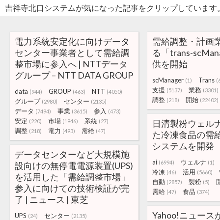
吉祥寺北口システムが気になった記事をクリップしています
電力系統安定化に向けデータ
需給調整・計画
センター事業者として需給調
る「trans-scMa
整市場に参入へ | NTTデータ
供を開始
グループ – NTT DATA GROUP
scManager
Trans
(1)
(
支援
業務
(5137)
(3301)
data
GROUP
NTT
(944)
(463)
(4050)
調整
開始
(218)
(22402)
グループ
センター
(2980)
(2135)
データ
事業
参入
(7494)
(3615)
(473)
安定
市場
系統
(220)
(1946)
(27)
日清製粉ウェルナ
調整
電力
需給
(218)
(493)
(47)
た冷凍食品の需
システムを開発
データセンターなど大規模施
ai
ウェルナ
(6994)
(1)
設向けの無停電電源装置(UPS)
冷凍
活用
(46)
(5660)
を活用した「需給調整市場」
自動
製粉
(2857)
(5)
参入に向けての技術検証が完
需給
食品
(47)
(374)
了 | ニュース | 東芝
Yahoo!ニュー
UPS
センター
(24)
(2135)