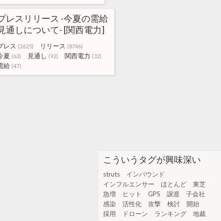
プレスリリース -今夏の需給
見通しについて- [関西電力]
プレス
リリース
(2625)
(8746)
今夏
見通し
関西電力
(63)
(92)
(32)
需給
(47)
こういうタグが興味深い
struts
インバウンド
インフルエンサー
ほとんど
東芝
急増
ヒット
GPS
譲渡
子会社
感染
活性化
攻撃
検討
開始
採用
ドローン
ランキング
地裁