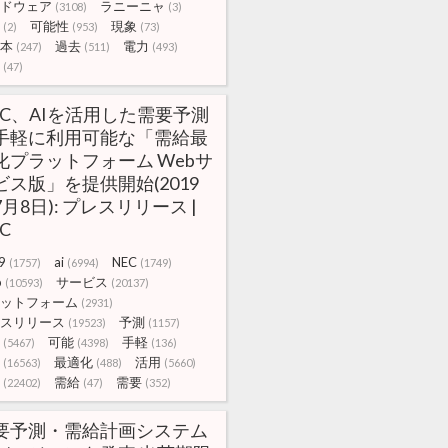
ドウェア
ラニーニャ
(3108)
(3)
可能性
現象
(2)
(953)
(73)
本
過去
電力
(247)
(511)
(493)
(47)
EC、AIを活用した需要予測
手軽に利用可能な「需給最
化プラットフォーム Webサ
ビス版」を提供開始(2019
7月8日): プレスリリース |
C
9
ai
NEC
(1757)
(6994)
(1749)
b
サービス
(10593)
(20137)
ットフォーム
(2931)
スリリース
予測
(19523)
(1157)
可能
手軽
(5467)
(4398)
(136)
最適化
活用
(16563)
(488)
(5660)
需給
需要
(22402)
(47)
(352)
要予測・需給計画システム