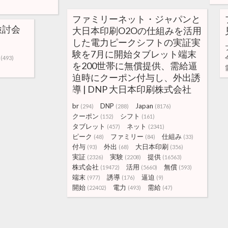
ファミリーネット・ジャパンと
検討会
大日本印刷O2Oの仕組みを活用
した電力ピークシフトの実証実
験を7月に開始タブレット端末
(493)
を200世帯に無償提供、需給逼
迫時にクーポン付与し、外出誘
導 | DNP 大日本印刷株式会社
br
DNP
Japan
(294)
(288)
(8176)
クーポン
シフト
(152)
(161)
タブレット
ネット
(457)
(2341)
ピーク
ファミリー
仕組み
(48)
(84)
(33)
付与
外出
大日本印刷
(93)
(68)
(356)
実証
実験
提供
(2326)
(2208)
(16563)
株式会社
活用
無償
(19472)
(5660)
(593)
端末
誘導
逼迫
(977)
(176)
(9)
開始
電力
需給
(22402)
(493)
(47)