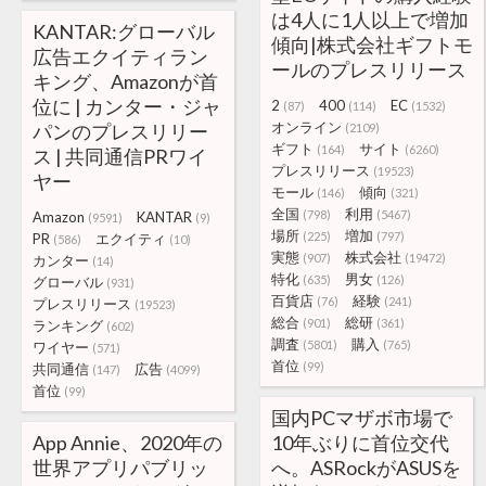
は4人に1人以上で増加
KANTAR:グローバル
傾向|株式会社ギフトモ
広告エクイティラン
ールのプレスリリース
キング、Amazonが首
位に | カンター・ジャ
2
400
EC
(87)
(114)
(1532)
オンライン
パンのプレスリリー
(2109)
ギフト
サイト
(164)
(6260)
ス | 共同通信PRワイ
プレスリリース
(19523)
ヤー
モール
傾向
(146)
(321)
全国
利用
(798)
(5467)
Amazon
KANTAR
(9591)
(9)
場所
増加
(225)
(797)
PR
エクイティ
(586)
(10)
実態
株式会社
(907)
(19472)
カンター
(14)
特化
男女
(635)
(126)
グローバル
(931)
百貨店
経験
(76)
(241)
プレスリリース
(19523)
総合
総研
(901)
(361)
ランキング
(602)
調査
購入
(5801)
(765)
ワイヤー
(571)
首位
(99)
共同通信
広告
(147)
(4099)
首位
(99)
国内PCマザボ市場で
App Annie、2020年の
10年ぶりに首位交代
世界アプリパブリッ
へ。ASRockがASUSを