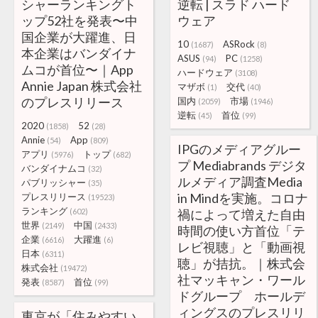
シャーランキングト
逆転 | スラド ハード
ップ52社を発表〜中
ウェア
国企業が大躍進、日
10
ASRock
(1687)
(8)
本企業はバンダイナ
ASUS
PC
(94)
(1258)
ムコが首位〜｜App
ハードウェア
(3108)
Annie Japan 株式会社
マザボ
交代
(1)
(40)
のプレスリリース
国内
市場
(2059)
(1946)
逆転
首位
(45)
(99)
2020
52
(1858)
(28)
Annie
App
(54)
(809)
IPGのメディアグルー
アプリ
トップ
(5976)
(682)
プ Mediabrands デジタ
バンダイナムコ
(32)
ルメディア調査Media
パブリッシャー
(35)
in Mindを実施。コロナ
プレスリリース
(19523)
ランキング
(602)
禍によって増えた自由
世界
中国
(2149)
(2433)
時間の使い方首位「テ
企業
大躍進
(6616)
(6)
レビ視聴」と「動画視
日本
(6311)
聴」が拮抗。｜株式会
株式会社
(19472)
社マッキャン・ワール
発表
首位
(8587)
(99)
ドグループ ホールデ
ィングスのプレスリリ
東京が「住みやすい