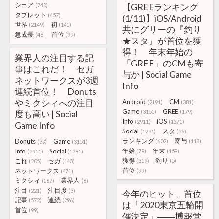
シェア
【GREEランキング
(740)
タブレット
(457)
(1/11)】iOS/Android
世界
初
(2149)
(141)
共にグリーの『釣り
急成長
首位
(48)
(99)
★スタ』が首位を獲
得！ 年末年始の
業界人の注目する記
「GREE」のCMも寄
事はこれだ！ セガ
与か | Social Game
ネットワークスが3週
Info
連続首位！ Donuts
やミクシィへの注目
Android
CM
(2191)
(381)
Game
GREE
度も高い | Social
(3151)
(179)
Info
iOS
(2911)
(1271)
Game Info
Social
スタ
(1281)
(36)
ランキング
寄与
Donuts
Game
(602)
(118)
(33)
(3151)
年始
年末
Info
Social
(79)
(159)
(2911)
(1281)
獲得
釣り
これ
セガ
(319)
(5)
(205)
(143)
首位
ネットワークス
(99)
(471)
ミクシィ
業界人
(167)
(6)
注目
注目度
(221)
(3)
今年のヒット、首位
記事
連続
(572)
(296)
は「2020東京五輪開
首位
(99)
催決定」――博報堂