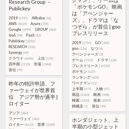
クマン」、ゲームは
Research Group －
「ポケモンGO」 映画
Publickey
は「アベンジャー
2019
Alibaba
(1757)
(36)
ズ」、ドラマは「な
AWS
Azure
(4619)
(759)
つぞら」が首位 | goo
Google
GROUP
(5999)
(463)
プレスリリース
IaaS
PaaS
(98)
(81)
Publickey
(3250)
2019
GO
(1757)
(339)
RESEARCH
(336)
goo
なつ
(116)
(4)
Synergy
(69)
アベンジャーズ
(3)
クラウド
上位
(6696)
(135)
ゲーム
ドラマ
(1555)
(134)
四半期
市場
(1110)
(1946)
プレスリリース
(19523)
首位
(99)
ポケモン
(127)
ランキング
(602)
昨年の特許申請、フ
ワークマン
(11)
上半期
人物
ァーウェイが世界首
(177)
(97)
商品
映画
(1263)
(368)
位 アジア勢が過半 |
検索
発表
(1620)
(8587)
ロイター
錦織圭
首位
(1)
(99)
アジア
(360)
ファーウェイ
ホンダジェット、上
(342)
ロイター
世界
(4622)
(2149)
半期の小型ジェット