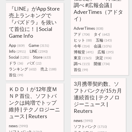
調べ #広報会議 |
『LINE』がApp Store
AdverTimes（アドタ
売上ランキングで
イ）
『パズドラ』を抜い
て首位に！ | Social
AdverTimes
(838)
アド
タイ
Game Info
(704)
(642)
ヒット
五輪
(88)
(145)
App
Game
(809)
(3151)
今年
会議
(314)
(1076)
Info
LINE
(2911)
(2590)
博報堂
広報
(491)
(295)
Social
Store
(1281)
(633)
東京
決定
(1565)
(904)
ドラ
パズ
(36)
(22)
調べ
開催
(115)
(734)
ランキング
売上
(602)
(188)
首位
(99)
首位
(99)
3月携帯契約数、ソ
ＫＤＤＩが12年度Ｍ
フトバンクが15カ月
ＮＰ首位、ソフトバ
連続首位 | テクノロ
ンクは純増でトップ
ジーニュース |
維持 | テクノロジーニ
Reuters
ュース | Reuters
news
(5990)
news
(5990)
ソフトバンク
(1710)
ソフトバンク
(1710)