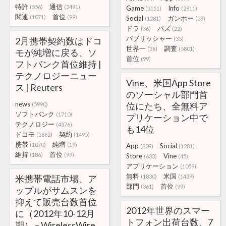
特許
通信
(556)
(2491)
Game
Info
(3151)
(2911)
関連
首位
(1071)
(99)
Social
ガンホー
(1281)
(59)
ドラ
パズ
(36)
(22)
パブリッシャー
2月携帯契約数はドコ
(35)
世界一
調査
(38)
(5801)
モが純増に戻る、ソ
首位
(99)
フトバンク首位維持 |
テクノロジーニュー
Vine、米国App Store
ス | Reuters
のソーシャル部門首
news
位にたち、全無料ア
(5990)
ソフトバンク
(1710)
プリケーション中で
テクノロジー
(4376)
も14位
ドコモ
契約
(1882)
(1495)
携帯
純増
(1070)
(19)
App
Social
(809)
(1281)
維持
首位
(186)
(99)
Store
Vine
(633)
(45)
アプリケーション
(1059)
無料
米国
米携帯電話市場、ア
(1830)
(1439)
部門
首位
(361)
(99)
ップルがサムスンを
抑えて販売台数首位
2012年世界のスマー
に（2012年10-12月
トフォン出荷台数、7
期） – WirelessWire