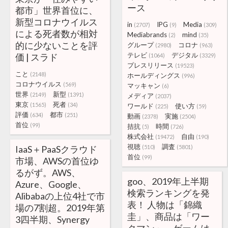
ース
都市」世界首位に、
新型コロナウイルス
in
IPG
Media
(2707)
(9)
(309)
による死者数が相対
Mediabrands
mind
(2)
(35)
的に少ないことを評
グループ
コロナ
(2980)
(963)
テレビ
デジタル
価 | スラド
(1064)
(3329)
プレスリリース
(19523)
こと
(2148)
ホールディングス
(996)
コロナウイルス
(569)
マッキャン
(6)
世界
新型
(2149)
(1391)
メディア
(2037)
東京
死者
(1565)
(34)
ワールド
使い方
(225)
(59)
評価
都市
(634)
(251)
動画
実施
(2378)
(2504)
首位
(99)
拮抗
時間
(5)
(726)
株式会社
自由
(19472)
(190)
視聴
調査
IaaS＋PaaSクラウド
(510)
(5801)
首位
(99)
市場、AWSの首位ゆ
るがず。AWS、
goo、2019年上半期
Azure、Google、
検索ランキングを発
Alibabaの上位4社で市
表！ 人物は「錦織
場の7割超。2019年第
圭」、商品は「ワー
3四半期、Synergy