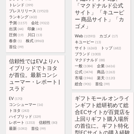
「マクドナルド公式
トレンド
(399)
プレスリリース
(19523)
サイト」 「キユーピ
ランキング
(602)
ー 商品サイト」「カ
予測
会社
(1157)
(9322)
ゴメ」
出演
印象
(44)
(40)
圧倒
川口
(19)
(13)
Web
カゴメ
(10593)
(17)
春奈
株式
(1)
(8960)
キユーピー
(13)
首位
(99)
サイト
トップ
(6260)
(682)
ブランド
(1003)
マクドナルド
信頼性ではEVよりハ
(88)
一般
企業
(1084)
(6616)
イブリッドでトヨタ
公式
商品
(3474)
(1263)
が首位。最新コンシ
市場
楽天
(1946)
(1120)
ューマー・レポート |
総合
首位
(901)
(99)
スラド
ギフトモール オンライ
EV
(170)
ンギフト総研初めて総
コンシューマー
(16)
トヨタ
(243)
合ECサイトが百貨店を
ハイブリッド
(329)
上回りギフト購入場所
レポート
信頼性
(1353)
(80)
の首位に。ギフト特化
最新
首位
(1092)
(99)
型ECサイトの購入経験