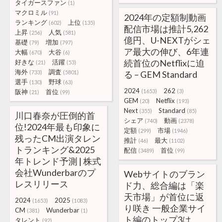
タイガースファン
(1)
マクロミル
(91)
2024年の定額制動画
ランキング
上位
(602)
(135)
配信市場は推計5,262
上昇
人気
(256)
(581)
億円、U-NEXTがシェ
基礎
増加
(79)
(797)
ア最大の伸び、6年連
大幅
大谷
(670)
(6)
続首位のNetflixに迫
好きな
活躍
(21)
(53)
海外
調査
(733)
(5801)
る – GEM Standard
選手
野球
(130)
(63)
2024
262
阪神
首位
(1653)
(3)
(21)
(99)
GEM
Netflix
(20)
(193)
Next
Standard
(355)
(85)
川口春奈が圧倒的首
シェア
動画
(740)
(2378)
位!2024年最も印象に
定額
市場
(299)
(1946)
残ったCM出演タレン
推計
最大
(46)
(1102)
トランキング&2025
配信
首位
(3489)
(99)
年トレンド予測 | 株式
会社Wunderbarのプ
Webサイトのブラン
レスリリース
ド力、総合編は「楽
天市場」が首位に返
2024
2025
(1653)
(1083)
り咲き 一般企業サイ
CM
Wunderbar
(381)
(1)
ト編のトップ3は、
タレント
(92)