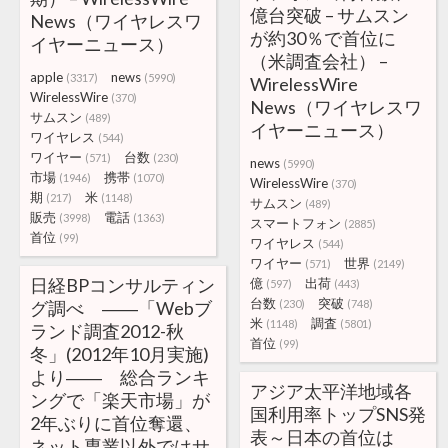
億台突破 – サムスン
News（ワイヤレスワ
が約30％で首位に
イヤーニュース）
（米調査会社） –
apple
news
(3317)
(5990)
WirelessWire
WirelessWire
(370)
News（ワイヤレスワ
サムスン
(489)
イヤーニュース）
ワイヤレス
(544)
ワイヤー
台数
(571)
(230)
news
(5990)
市場
携帯
(1946)
(1070)
WirelessWire
(370)
期
米
(217)
(1148)
サムスン
(489)
販売
電話
(3998)
(1363)
スマートフォン
(2885)
首位
(99)
ワイヤレス
(544)
ワイヤー
世界
(571)
(2149)
日経BPコンサルティン
億
出荷
(597)
(443)
台数
突破
グ調べ ――「Webブ
(230)
(748)
米
調査
(1148)
(5801)
ランド調査2012-秋
首位
(99)
冬」(2012年10月実施)
より―― 総合ランキ
アジア太平洋地域各
ングで「楽天市場」が
国利用率トップSNS発
2年ぶりに首位奪還、
表～日本の首位は
ネット専業以外ではサ