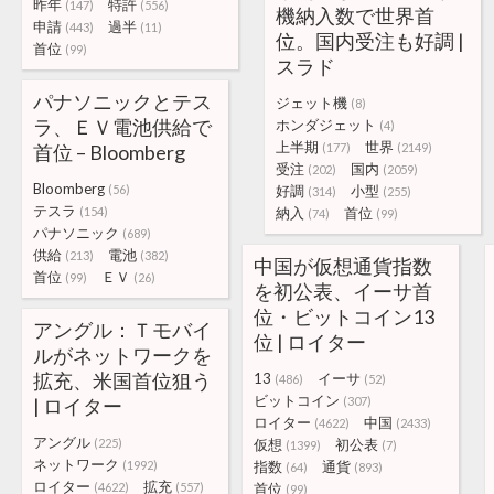
昨年
特許
(147)
(556)
機納入数で世界首
申請
過半
(443)
(11)
位。国内受注も好調 |
首位
(99)
スラド
パナソニックとテス
ジェット機
(8)
ラ、ＥＶ電池供給で
ホンダジェット
(4)
上半期
世界
首位 – Bloomberg
(177)
(2149)
受注
国内
(202)
(2059)
Bloomberg
(56)
好調
小型
(314)
(255)
テスラ
(154)
納入
首位
(74)
(99)
パナソニック
(689)
供給
電池
(213)
(382)
中国が仮想通貨指数
首位
ＥＶ
(99)
(26)
を初公表、イーサ首
位・ビットコイン13
アングル：Ｔモバイ
位 | ロイター
ルがネットワークを
拡充、米国首位狙う
13
イーサ
(486)
(52)
ビットコイン
| ロイター
(307)
ロイター
中国
(4622)
(2433)
アングル
(225)
仮想
初公表
(1399)
(7)
ネットワーク
(1992)
指数
通貨
(64)
(893)
ロイター
拡充
(4622)
(557)
首位
(99)