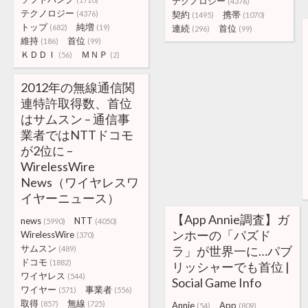
テクノロジー
(4376)
テクノロジー
(4376)
契約
携帯
(1495)
(1070)
トップ
純増
(682)
(19)
連続
首位
(296)
(99)
維持
首位
(186)
(99)
ＫＤＤＩ
ＭＮＰ
(56)
(2)
2012年の無線通信関
連特許取得数、首位
はサムスン – 通信事
業者ではNTTドコモ
が2位に –
WirelessWire
News（ワイヤレスワ
イヤーニュース）
【App Annie調査】ガ
news
NTT
(5990)
(4050)
ンホーの「パズド
WirelessWire
(370)
サムスン
ラ」が世界一に…パブ
(489)
ドコモ
(1882)
リッシャーでも首位 |
ワイヤレス
(544)
Social Game Info
ワイヤー
事業者
(571)
(556)
取得
無線
(857)
(725)
Annie
App
(54)
(809)