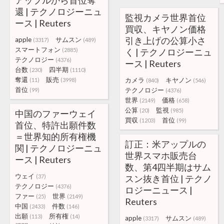
アップルから首位奪
還 | テクノロジーニュ
監視カメラ世界首位
ース | Reuters
買収、キヤノン価格
引き上げの公算小さ
apple
サムスン
(3317)
(489)
スマートフォン
(2885)
く | テクノロジーニュ
テクノロジー
(4376)
ース | Reuters
台数
四半期
(230)
(1110)
奪還
販売
カメラ
キヤノン
(11)
(3998)
(840)
(546)
首位
テクノロジー
(99)
(4376)
世界
価格
(2149)
(658)
公算
監視
(20)
(985)
中国のファーウェイ
買収
首位
(1203)
(99)
首位、特許出願件数
＝世界知的所有権機
訂正：米アップルの
関 | テクノロジーニュ
世界スマホ販売台
ース | Reuters
数、第4四半期はサム
ウェイ
(37)
スン抜き首位 | テクノ
テクノロジー
(4376)
ロジーニュース |
ファー
世界
(25)
(2149)
Reuters
中国
件数
(2433)
(146)
出願
所有権
(113)
(14)
apple
サムスン
(3317)
(489)