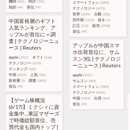
機関
特許
(842)
(556)
スマートフォン
(2885)
知的
首位
(44)
(99)
テクノロジー
(4376)
世界
台数
(2149)
(230)
四半期
抜き
中国富裕層のギフト
(1110)
(6)
訂正
販売
(276)
(3998)
人気ランキング、ア
首位
(99)
ップルが首位に＝調
査 | テクノロジーニュ
アップルが中国スマ
ース | Reuters
ホ出荷首位に、サム
apple
ギフト
(3317)
(164)
スン3位 | テクノロジ
テクノロジー
(4376)
ーニュース | Reuters
ランキング
(602)
中国
人気
apple
(2433)
(581)
(3317)
富裕層
調査
サムスン
(9)
(5801)
(489)
首位
スマートフォン
(99)
(2885)
テクノロジー
(4376)
中国
出荷
(2433)
(443)
【ゲーム株概況
首位
(99)
(6/17)】ミクシィに資
金集中…東証マザーズ
で時価総額首位、売
買代金も国内トップ |