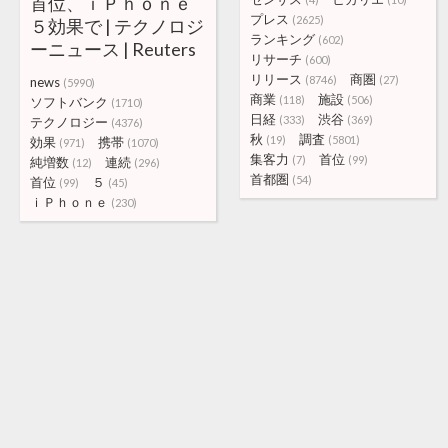
首位、ｉＰｈｏｎｅ
プレス
(2625)
５効果で | テクノロジ
ランキング
(602)
ーニュース | Reuters
リサーチ
(600)
リリース
商圏
(8746)
(27)
news
(5990)
商業
施設
(118)
(506)
ソフトバンク
(1710)
日経
渋谷
(333)
(369)
テクノロジー
(4376)
秋
調査
(19)
(5801)
効果
携帯
(971)
(1070)
集客力
首位
(7)
(99)
純増数
連続
(12)
(296)
首都圏
(54)
首位
５
(99)
(45)
ｉＰｈｏｎｅ
(230)