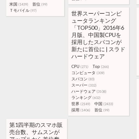
米国
首位
(1439)
(99)
Ｔモバイル
(97)
世界スーパーコンピ
ュータランキング
「TOP500」2016年6
月版、中国製CPUを
採用したスパコンが
新たに首位に | スラド
ハードウェア
CPU
Top
(271)
(266)
コンピュータ
(309)
スパコン
(83)
スーパー
(332)
ハードウェア
(3108)
ランキング
(602)
世界
中国
(2149)
(2433)
採用
首位
(1406)
(99)
第1四半期のスマホ販
売台数、サムスンが