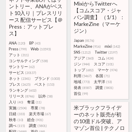
MixiからTwitterへ
ントリー、ANAがベス
【コムスコア・ジャ
ト10入り｜プレスリリ
パン調査】 （1/1）：
ース 配信サービス【＠
MarkeZine（マーケ
Press：アットプレ
ジン）
ス】
Japan
(8176)
ANA
BP
(120)
(43)
MarkeZine
mixi
(916)
(142)
Press
Web
(799)
(10593)
SNS
Twitter
(1212)
(2197)
アット
(311)
アジア
コム
(360)
(424)
コンサルティング
(538)
ジン
スコア
(944)
(101)
サントリー
(62)
トップ
マーケ
(682)
(974)
サービス
(20137)
利用
各国
(5467)
(71)
ネット
ブランド
(2341)
(1003)
地域
太平洋
(773)
(53)
プレス
ベスト
(2625)
(153)
発表
調査
(8587)
(5801)
ランキング
(602)
首位
(99)
リリース
以外
(8746)
(58)
入り
奪還
(40)
(11)
米ブラックフライデ
実施
専業
(2504)
(78)
ーのネット販売が初
日経
楽天市場
(333)
(67)
秋冬
総合
(10)
(901)
の10億ドル突破、ア
調べ
調査
(115)
(5801)
マゾン首位 | テクノロ
配信
首位
(3489)
(99)