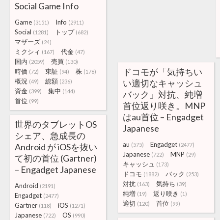
Social Game Info
Game
Info
(3151)
(2911)
Social
トップ
(1281)
(682)
マザーズ
(24)
ミクシィ
代金
(167)
(47)
国内
売買
(2059)
(130)
ドコモが「気持ちい
時価
東証
株
(72)
(94)
(176)
概況
総額
い適切なキャッシュ
(49)
(236)
資金
集中
(399)
(144)
バック」対抗、純増
首位
(99)
首位返り咲き。MNP
はau首位 – Engadget
世界のタブレットOS
Japanese
シェア、急成長の
au
Engadget
Android が iOSを抜い
(575)
(2477)
Japanese
MNP
(722)
(29)
て初の首位 (Gartner)
キャッシュ
(173)
– Engadget Japanese
ドコモ
バック
(1882)
(253)
対抗
気持ち
(163)
(39)
Android
(2191)
純増
返り咲き
(19)
(1)
Engadget
(2477)
適切
首位
(120)
(99)
Gartner
iOS
(118)
(1271)
Japanese
OS
(722)
(990)