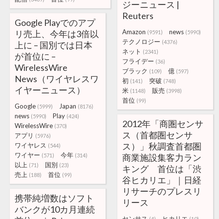
ジーニュース |
Reuters
Google Playでのアプ
Amazon
news
リ売上、今年は3倍以
(9591)
(5990)
テクノロジー
(4376)
上に – 国別では日本
ネット
(2341)
が首位に –
フライデー
(36)
WirelessWire
ブラック
億
(109)
(597)
News（ワイヤレスワ
初
突破
(141)
(748)
イヤーニュース）
米
販売
(1148)
(3998)
首位
(99)
Google
Japan
(5999)
(8176)
news
Play
(5990)
(424)
2012年「商圏センサ
WirelessWire
(370)
ス（首都圏センサ
アプリ
(5976)
ス）」秋調査首都圏
ワイヤレス
(544)
ワイヤー
今年
(571)
(314)
商業施設集客力ラン
以上
国別
(71)
(23)
キング 首位は「渋
売上
首位
(188)
(99)
谷ヒカリエ」｜日経
リサーチのプレスリ
携帯純増数はソフト
リース
バンクが10カ月連続
センサス
ヒカリエ
(4)
(10)