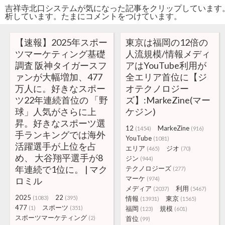
吉祥寺北口システムが気になった記事をクリップしています
析しています。たまにコメントをつけています。
【速報】2025年スポー
東京は福岡の12倍の
ツマーケティング基礎
人流規模/情報メディ
調査 阪神タイガースフ
アはYouTube利用が
ァンが大幅増加、477
全エリア首位に【ジ
万人に。好きなスポー
オテクノロジー
ツ22年連続首位の 「野
ズ】:MarkeZine(マー
球」人気がさらに上
ケジン)
昇。好きなスポーツ選
12
MarkeZine
(1454)
(916)
手ランキングでは海外
YouTube
(1081)
活躍選手が上位を占
エリア
ジオ
(465)
(70)
め、 大谷翔平選手が8
ジン
(944)
年連続で1位に。 | マク
テクノロジーズ
(277)
マーケ
ロミル
(974)
メディア
利用
(2037)
(5467)
2025
22
(1083)
(395)
情報
東京
(13931)
(1565)
477
スポーツ
(1)
(351)
福岡
規模
(123)
(601)
スポーツマーケティング
(2)
首位
(99)