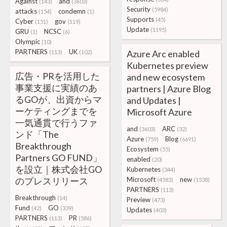
Against
and
(143)
(3603)
Security
(5984)
attacks
condemn
(154)
(1)
Supports
(45)
Cyber
gov
(151)
(119)
Update
(1195)
GRU
NCSC
(1)
(6)
Olympic
(10)
PARTNERS
UK
Azure Arc enabled
(113)
(102)
Kubernetes preview
広告・PRを活用した
and new ecosystem
事業支援に実績のあ
partners | Azure Blog
るGOが、出資からマ
and Updates |
ーケティングまでを
Microsoft Azure
一気通貫で行うファ
and
ARC
(3603)
(32)
ンド「The
Azure
Blog
(759)
(6691)
Breakthrough
Ecosystem
(55)
Partners GO FUND」
enabled
(20)
を設立｜株式会社GO
Kubernetes
(344)
のプレスリリース
Microsoft
new
(4583)
(1538)
PARTNERS
(113)
Breakthrough
(14)
Preview
(473)
Fund
GO
(42)
(339)
Updates
(403)
PARTNERS
PR
(113)
(586)