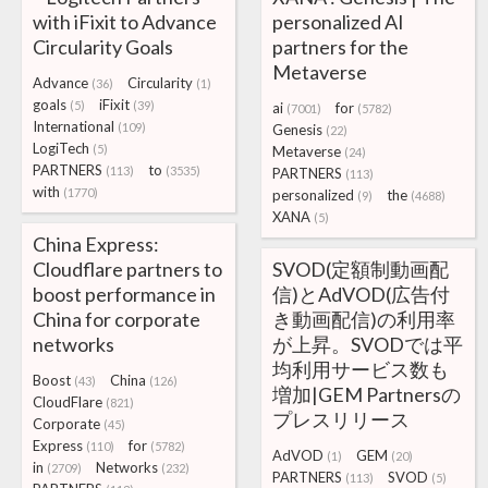
with iFixit to Advance
personalized AI
Circularity Goals
partners for the
Metaverse
Advance
Circularity
(36)
(1)
goals
iFixit
(5)
(39)
ai
for
(7001)
(5782)
International
(109)
Genesis
(22)
LogiTech
(5)
Metaverse
(24)
PARTNERS
to
(113)
(3535)
PARTNERS
(113)
with
(1770)
personalized
the
(9)
(4688)
XANA
(5)
China Express:
Cloudflare partners to
SVOD(定額制動画配
boost performance in
信)とAdVOD(広告付
China for corporate
き動画配信)の利用率
networks
が上昇。SVODでは平
均利用サービス数も
Boost
China
(43)
(126)
増加|GEM Partnersの
CloudFlare
(821)
プレスリリース
Corporate
(45)
Express
for
(110)
(5782)
AdVOD
GEM
(1)
(20)
in
Networks
(2709)
(232)
PARTNERS
SVOD
(113)
(5)