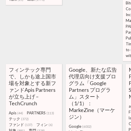
Bit
C
Inc
Ma
PA
Pa
Pu
Ti
to
wi
フィンテック専門
Google、新たな広告
M
で、しかも途上国市
代理店向け支援プロ
場を対象とする新フ
グラム「Google
F
ァンドApis Partners
Partners プログラ
が立ち上げ –
ム」スタート
M
TechCrunch
（1/1）：
a
MarkeZine（マーケ
F
Apis
PARTNERS
(44)
(113)
ジン）
l
テック
(372)
ファンド
フィン
(137)
(6)
Google
(6002)
P
対象
専門
(881)
(528)