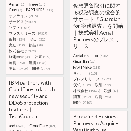
Aerial
freee
(15)
(146)
仮想通貨取引に関す
Gtax
PARTNERS
(7)
(113)
る税務調査の総合的
オンライン
(2109)
サポート『Guardian
サービス
(20137)
for 税務調査』を開始
ソフト
(1036)
｜株式会社Aerial
プレスリリース
(19523)
Partnersのプレスリ
仮想
会計
(1399)
(325)
完結
損益
リース
(110)
(28)
株式会社
(19472)
Aerial
for
(15)
(5782)
確定申告
計算
(38)
(192)
Guardian
(32)
通貨
連携
(893)
(4106)
PARTNERS
(113)
開始
開発
(22403)
(7222)
サポート
(3131)
プレスリリース
(19523)
IBM partners with
仮想
取引
(1399)
(672)
Cloudflare to launch
株式会社
税務
(19472)
(40)
new security and
調査
通貨
(5802)
(893)
DDoS protection
開始
(22403)
features |
TechCrunch
Brookfield Business
Partners to Acquire
and
CloudFlare
(3603)
(821)
Westinghouse