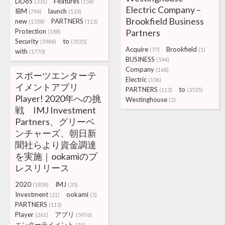
DDoS
Features
(331)
(158)
Electric Company –
IBM
launch
(794)
(133)
Brookfield Business
new
PARTNERS
(1538)
(113)
Protection
Partners
(188)
Security
to
(5984)
(3535)
Acquire
Brookfield
(77)
(1)
with
(1770)
BUSINESS
(594)
Company
(168)
スポーツエンターテ
Electric
(106)
イメントアプリ
PARTNERS
to
(113)
(3535)
Player! 2020年への挑
Westinghouse
(2)
戦 IMJ Investment
Partners、グリーベ
ンチャーズ、朝日新
聞社らより資金調達
を実施｜ookamiのプ
レスリリース
2020
IMJ
(1858)
(35)
Investment
ookami
(21)
(3)
PARTNERS
(113)
Player
アプリ
(261)
(5976)
エンターテイメント
(34)