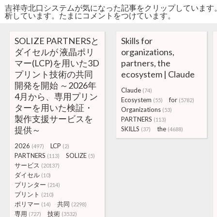
吉祥寺北口システムが気になった記事をクリップしています
析しています。たまにコメントをつけています。
SOLIZE PARTNERSと
Skills for
ダイセルが 液晶ポリ
organizations,
マー(LCP)を用いた3D
partners, the
プリント技術の共同
ecosystem | Claude
開発を開始 ～2026年
Claude
(74)
4月から、専用プリン
Ecosystem
for
(55)
(5782)
ターを用いた検証・
Organizations
(53)
製作支援サービスを
PARTNERS
(113)
提供～
SKILLS
the
(37)
(4688)
2026
LCP
(497)
(2)
PARTNERS
SOLIZE
(113)
(5)
サービス
(20137)
ダイセル
(10)
プリンター
(214)
プリント
(210)
ポリマー
共同
(14)
(2298)
専用
技術
(727)
(3532)