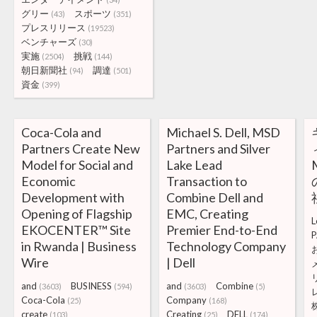
グリー
スポーツ
(43)
(351)
プレスリリース
(19523)
ベンチャーズ
(30)
実施
挑戦
(2504)
(144)
朝日新聞社
調達
(94)
(501)
資金
(399)
Coca-Cola and
Michael S. Dell, MSD
Partners Create New
Partners and Silver
Model for Social and
Lake Lead
Economic
Transaction to
Development with
Combine Dell and
Opening of Flagship
EMC, Creating
L
EKOCENTER™ Site
Premier End-to-End
P
in Rwanda | Business
Technology Company
Wire
| Dell
and
BUSINESS
and
Combine
(3603)
(594)
(3603)
(5)
Coca-Cola
Company
(25)
(168)
create
Creating
DELL
(103)
(25)
(174)