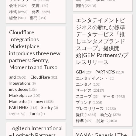
会社
受賞
開始
(9326)
(170)
(22403)
株式
発表
(8964)
(8589)
総合
部門
(901)
(361)
エンタテイメントビ
ジネスの新たな標準
Cloudflare
データサービス「推
Integrations
しエンタメブランド
Marketplace
スコープ」提供開
introduces three new
始|GEM Partnersのプ
partners: Sentry,
レスリリース
Momento and Turso
GEM
PARTNERS
(20)
(113)
and
CloudFlare
(3603)
(821)
エンタテイメント
(25)
Integrations
(9)
エンタメ
(108)
introduces
(106)
サービス
(20137)
Marketplace
(104)
スコープ
データ
(33)
(7495)
Momento
new
(1)
(1538)
ブランド
(1003)
PARTNERS
Sentry
(113)
(3)
プレスリリース
(19523)
three
Turso
(54)
(1)
提供
新たな
(16565)
(378)
標準
開始
(497)
(22403)
Logitech International
– Logitech Partners
XANA : Genesis | The