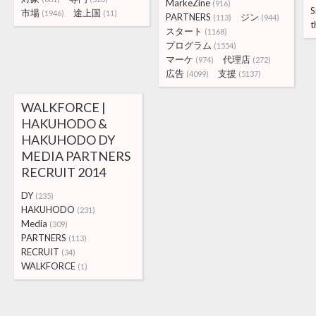
MarkeZine
(916)
S
市場
途上国
(1946)
(11)
PARTNERS
ジン
(113)
(944)
t
スタート
(1168)
プログラム
(1554)
マーケ
代理店
(974)
(272)
広告
支援
(4099)
(5137)
WALKFORCE |
HAKUHODO &
HAKUHODO DY
MEDIA PARTNERS
RECRUIT 2014
DY
(235)
HAKUHODO
(231)
Media
(309)
PARTNERS
(113)
RECRUIT
(34)
WALKFORCE
(1)