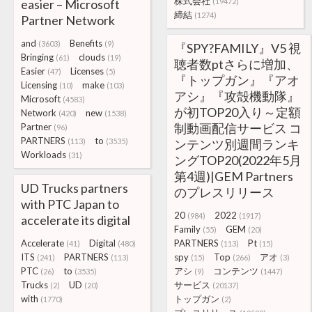
株式会社
easier – Microsoft
(19472)
締結
(1274)
Partner Network
and
Benefits
(3603)
(9)
『SPY?FAMILY』V5 視
Bringing
clouds
(61)
(19)
聴者数ptさらに増加、
Easier
Licenses
(47)
(5)
『トップガン』『アオ
Licensing
make
(10)
(103)
アシ』『攻殻機動隊』
Microsoft
(4583)
が初TOP20入り～定額
Network
new
(420)
(1538)
制動画配信サービス コ
Partner
(96)
PARTNERS
to
(113)
(3535)
ンテンツ別週間ランキ
Workloads
(31)
ングTOP20(2022年5月
第4週)|GEM Partners
UD Trucks partners
のプレスリリース
with PTC Japan to
20
2022
(984)
(1917)
accelerate its digital
Family
GEM
(55)
(20)
Accelerate
Digital
PARTNERS
Pt
(41)
(480)
(113)
(15)
ITS
PARTNERS
spy
Top
アオ
(241)
(113)
(15)
(266)
(3)
PTC
to
アシ
コンテンツ
(26)
(3535)
(9)
(1447)
Trucks
UD
サービス
(2)
(20)
(20137)
with
トップガン
(1770)
(2)