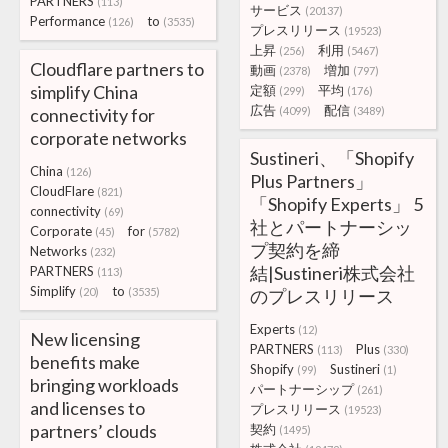
PARTNERS
(113)
サービス
(20137)
Performance
to
(126)
(3535)
プレスリリース
(19523)
上昇
利用
(256)
(5467)
Cloudflare partners to
動画
増加
(2378)
(797)
simplify China
定額
平均
(299)
(176)
広告
配信
connectivity for
(4099)
(3489)
corporate networks
Sustineri、「Shopify
China
(126)
Plus Partners」
CloudFlare
(821)
「Shopify Experts」 5
connectivity
(69)
社とパートナーシッ
Corporate
for
(45)
(5782)
プ契約を締
Networks
(232)
結|Sustineri株式会社
PARTNERS
(113)
Simplify
to
(20)
(3535)
のプレスリリース
Experts
(12)
New licensing
PARTNERS
Plus
(113)
(330)
benefits make
Shopify
Sustineri
(99)
(1)
bringing workloads
パートナーシップ
(261)
and licenses to
プレスリリース
(19523)
partners’ clouds
契約
(1495)