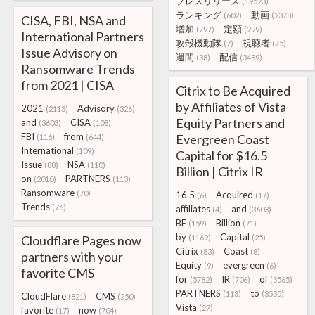
プレスリリース
(19523)
ランキング
動画
(602)
(2378)
CISA, FBI, NSA and
増加
定額
(797)
(299)
International Partners
攻殻機動隊
視聴者
(7)
(75)
Issue Advisory on
週間
配信
(38)
(3489)
Ransomware Trends
from 2021 | CISA
Citrix to Be Acquired
by Affiliates of Vista
2021
Advisory
(2113)
(326)
Equity Partners and
and
CISA
(3603)
(108)
FBI
from
Evergreen Coast
(116)
(644)
International
(109)
Capital for $16.5
Issue
NSA
(88)
(110)
Billion | Citrix IR
on
PARTNERS
(2010)
(113)
Ransomware
(70)
16.5
Acquired
(6)
(17)
Trends
(76)
affiliates
and
(4)
(3603)
BE
Billion
(159)
(71)
by
Capital
Cloudflare Pages now
(1169)
(25)
Citrix
Coast
(83)
(8)
partners with your
Equity
evergreen
(9)
(6)
favorite CMS
for
IR
of
(5782)
(706)
(3565)
PARTNERS
to
(113)
(3535)
CloudFlare
CMS
(821)
(250)
Vista
(27)
favorite
now
(17)
(704)