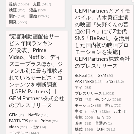
提供
支援
(16565)
(5137)
GEM Partnersとアイモ
検証
液晶
(956)
(150)
製作
開始
(124)
(22403)
バイル、八木勇征主演
開発
(7222)
の映画『矢野くんの普
通の日々』にてZ世代
“定額制動画配信サー
SNS「BeReal.」を活用
ビス 年間ランキン
した国内初の映画プロ
グ”発表、Prime
モーションを実施 |
Video、Netflix、ディ
GEM Partners株式会社
ズニープラスほか、ジ
のプレスリリース
ャンル別に最も視聴さ
BeReal
GEM
(16)
(20)
れているサービス・コ
PARTNERS
SNS
(113)
(1212)
ンテンツを横断調査
アイ
(538)
【GEM Partners】 |
プレスリリース
(19523)
GEM Partners株式会社
プロ
モバイル
(472)
(3516)
のプレスリリース
モーション
世代
(88)
(729)
主演
会社
八木
(6)
(9326)
(1)
GEM
Netflix
(20)
(193)
実施
日々
(2504)
(30)
PARTNERS
Prime
(113)
(95)
映画
普通の
(368)
(1)
video
ほか
(290)
(74)
株式
活用
(8964)
(5661)
コンテンツ
(1447)