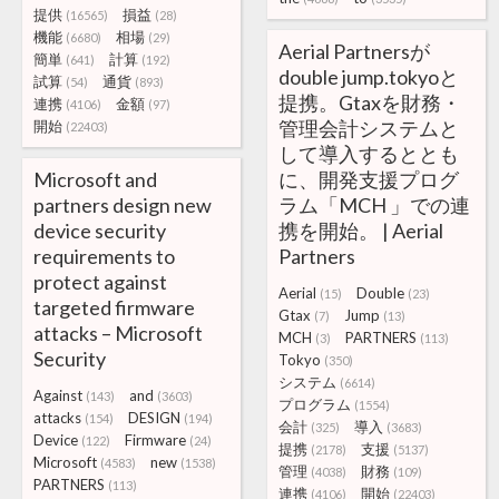
提供
損益
(16565)
(28)
機能
相場
(6680)
(29)
Aerial Partnersが
簡単
計算
(641)
(192)
double jump.tokyoと
試算
通貨
(54)
(893)
提携。Gtaxを財務・
連携
金額
(4106)
(97)
管理会計システムと
開始
(22403)
して導入するととも
Microsoft and
に、開発支援プログ
partners design new
ラム「MCH 」での連
device security
携を開始。 | Aerial
requirements to
Partners
protect against
Aerial
Double
(15)
(23)
targeted firmware
Gtax
Jump
(7)
(13)
attacks – Microsoft
MCH
PARTNERS
(3)
(113)
Security
Tokyo
(350)
システム
(6614)
Against
and
(143)
(3603)
プログラム
(1554)
attacks
DESIGN
(154)
(194)
会計
導入
(325)
(3683)
Device
Firmware
(122)
(24)
提携
支援
(2178)
(5137)
Microsoft
new
(4583)
(1538)
管理
財務
(4038)
(109)
PARTNERS
(113)
連携
開始
(4106)
(22403)