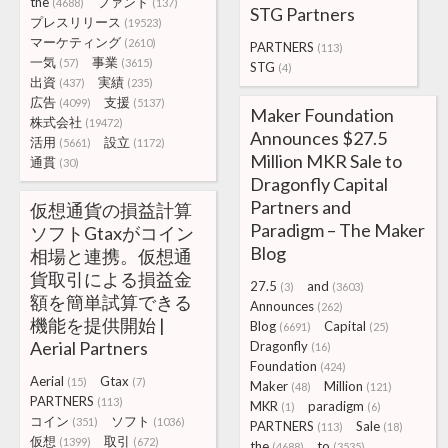
the
ファンド
(4688)
(137)
STG Partners
プレスリリース
(19523)
マーケティング
(2610)
PARTNERS
(113)
一気
事業
(57)
(3615)
STG
(4)
出資
実績
(437)
(235)
広告
支援
(4099)
(5137)
Maker Foundation
株式会社
(19472)
Announces $27.5
活用
設立
(5661)
(1172)
Million MKR Sale to
通貫
(30)
Dragonfly Capital
Partners and
仮想通貨の損益計算
Paradigm – The Maker
ソフトGtaxがコイン
Blog
相場と連携。仮想通
貨取引による損益金
27.5
and
(3)
(3603)
額を簡単試算できる
Announces
(262)
機能を提供開始 |
Blog
Capital
(6691)
(25)
Aerial Partners
Dragonfly
(16)
Foundation
(424)
Aerial
Gtax
(15)
(7)
Maker
Million
(48)
(121)
PARTNERS
(113)
MKR
paradigm
(1)
(6)
コイン
ソフト
(351)
(1036)
PARTNERS
Sale
(113)
(18)
仮想
取引
(1399)
(672)
the
to
(4688)
(3535)