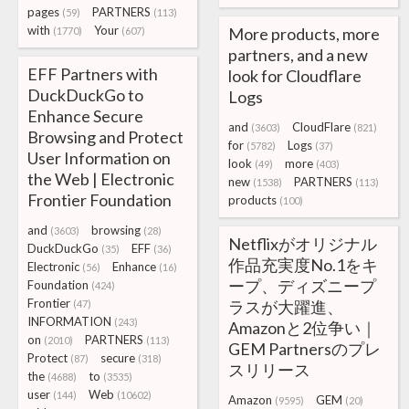
pages
PARTNERS
(59)
(113)
with
Your
More products, more
(1770)
(607)
partners, and a new
EFF Partners with
look for Cloudflare
DuckDuckGo to
Logs
Enhance Secure
and
CloudFlare
(3603)
(821)
Browsing and Protect
for
Logs
(5782)
(37)
User Information on
look
more
(49)
(403)
the Web | Electronic
new
PARTNERS
(1538)
(113)
Frontier Foundation
products
(100)
and
browsing
(3603)
(28)
Netflixがオリジナル
DuckDuckGo
EFF
(35)
(36)
作品充実度No.1をキ
Electronic
Enhance
(56)
(16)
ープ、ディズニープ
Foundation
(424)
Frontier
ラスが大躍進、
(47)
INFORMATION
(243)
Amazonと2位争い｜
on
PARTNERS
(2010)
(113)
GEM Partnersのプレ
Protect
secure
(87)
(318)
スリリース
the
to
(4688)
(3535)
user
Web
(144)
(10602)
Amazon
GEM
(9595)
(20)