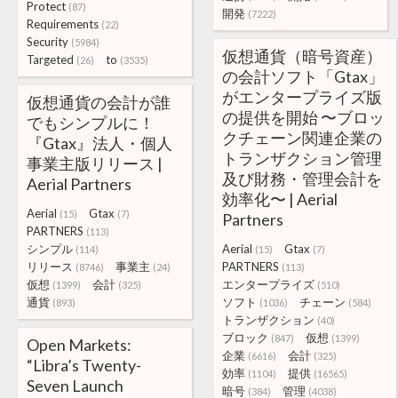
Protect
(87)
開発
(7222)
Requirements
(22)
Security
(5984)
仮想通貨（暗号資産）
Targeted
to
(26)
(3535)
の会計ソフト「Gtax」
がエンタープライズ版
仮想通貨の会計が誰
の提供を開始 〜ブロッ
でもシンプルに！
クチェーン関連企業の
『Gtax』法⼈・個⼈
トランザクション管理
事業主版リリース |
及び財務・管理会計を
Aerial Partners
効率化〜 | Aerial
Aerial
Gtax
(15)
(7)
Partners
PARTNERS
(113)
シンプル
Aerial
Gtax
(114)
(15)
(7)
リリース
事業主
PARTNERS
(8746)
(24)
(113)
仮想
会計
エンタープライズ
(1399)
(325)
(510)
通貨
ソフト
チェーン
(893)
(1036)
(584)
トランザクション
(40)
ブロック
仮想
(847)
(1399)
Open Markets:
企業
会計
(6616)
(325)
“Libra’s Twenty-
効率
提供
(1104)
(16565)
Seven Launch
暗号
管理
(384)
(4038)