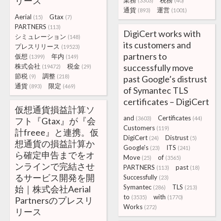
リース
業務
税務
(3303)
(40)
通貨
運営
(893)
(1001)
Aerial
Gtax
(15)
(7)
PARTNERS
(113)
DigiCert works with
シミュレーション
(148)
its customers and
プレスリリース
(19523)
partners to
仮想
年内
(1399)
(149)
株式会社
税金
successfully move
(19472)
(29)
節税
調整
(9)
(218)
past Google’s distrust
通貨
限定
(893)
(469)
of Symantec TLS
certificates – DigiCert
仮想通貨損益計算ソ
and
Certificates
(3603)
(44)
フト『Gtax』が『会
Customers
(119)
計freee』と連携。仮
DigiCert
Distrust
(24)
(5)
想通貨の損益計算か
Google's
ITS
(23)
(241)
ら確定申告までをオ
Move
of
(25)
(3565)
ンラインで完結させ
PARTNERS
past
(113)
(18)
るサービス開発を開
Successfully
(23)
Symantec
TLS
始｜株式会社Aerial
(286)
(213)
to
with
(3535)
(1770)
Partnersのプレスリ
Works
(272)
リース