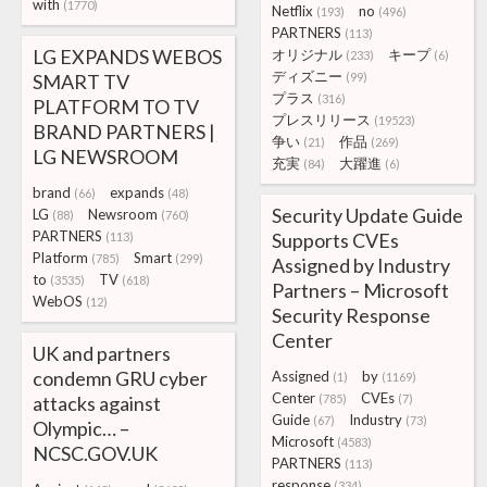
with
(1770)
Netflix
no
(193)
(496)
PARTNERS
(113)
LG EXPANDS WEBOS
オリジナル
キープ
(233)
(6)
ディズニー
SMART TV
(99)
プラス
(316)
PLATFORM TO TV
プレスリリース
(19523)
BRAND PARTNERS |
争い
作品
(21)
(269)
LG NEWSROOM
充実
大躍進
(84)
(6)
brand
expands
(66)
(48)
Security Update Guide
LG
Newsroom
(88)
(760)
PARTNERS
Supports CVEs
(113)
Platform
Smart
(785)
(299)
Assigned by Industry
to
TV
(3535)
(618)
Partners – Microsoft
WebOS
(12)
Security Response
Center
UK and partners
condemn GRU cyber
Assigned
by
(1)
(1169)
Center
CVEs
attacks against
(785)
(7)
Guide
Industry
(67)
(73)
Olympic… –
Microsoft
(4583)
NCSC.GOV.UK
PARTNERS
(113)
response
(334)