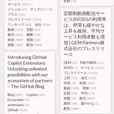
矢野
(70)
サービス
(20137)
ジャンル
ディズニー
(63)
(99)
定額制動画配信サー
プラス
(316)
ビス(SVOD)の利用率
プレスリリース
(19523)
は、停滞も緩やかな
ランキング
会社
(602)
(9326)
動画
定額
(2378)
(299)
上昇を維持、平均サ
株式
横断
(8964)
(194)
ービス利用本数も増
発表
視聴
(8589)
(510)
加 | GEM Partners株
調査
配信
(5802)
(3489)
式会社のプレスリリ
ース
Introducing GitHub
Copilot Extensions:
GEM
PARTNERS
(20)
(113)
SVOD
サービス
Unlocking unlimited
(5)
(20137)
プレスリリース
(19523)
possibilities with our
上昇
会社
(256)
(9326)
ecosystem of partners
停滞
利用
(18)
(5467)
– The GitHub Blog
動画
増加
(2378)
(797)
定額
平均
(299)
(176)
Blog
Copilot
(6691)
(202)
本数
株式
(18)
(8964)
Ecosystem
(55)
維持
緩やかな
(186)
(2)
extensions
(26)
配信
(3489)
GitHub
(1125)