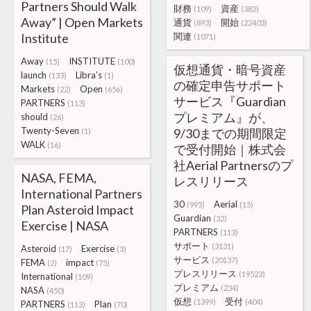
Partners Should Walk
財務
資産
(109)
(382)
Away” | Open Markets
通貨
開始
(893)
(22403)
Institute
関連
(1071)
Away
INSTITUTE
(15)
(100)
仮想通貨・暗号資産
launch
Libra’s
(133)
(1)
の確定申告サポート
Markets
Open
(22)
(656)
サービス『Guardian
PARTNERS
(113)
プレミアム』が、
should
(26)
Twenty-Seven
9/30までの期間限定
(1)
WALK
(16)
で受付開始｜株式会
社Aerial Partnersのプ
NASA, FEMA,
レスリリース
International Partners
30
Aerial
(995)
(15)
Plan Asteroid Impact
Guardian
(32)
Exercise | NASA
PARTNERS
(113)
サポート
(3131)
Asteroid
Exercise
(17)
(3)
サービス
(20137)
FEMA
impact
(2)
(75)
プレスリリース
(19523)
International
(109)
プレミアム
(234)
NASA
(450)
仮想
受付
(1399)
(404)
PARTNERS
Plan
(113)
(70)