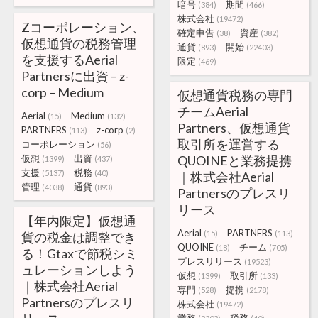
暗号
期間
(384)
(466)
株式会社
(19472)
Zコーポレーション、
確定申告
資産
(38)
(382)
仮想通貨の税務管理
通貨
開始
(893)
(22403)
を支援するAerial
限定
(469)
Partnersに出資 – z-
corp – Medium
仮想通貨税務の専門
チームAerial
Aerial
Medium
(15)
(132)
Partners、仮想通貨
PARTNERS
z-corp
(113)
(2)
取引所を運営する
コーポレーション
(56)
仮想
出資
QUOINEと業務提携
(1399)
(437)
支援
税務
(5137)
(40)
｜株式会社Aerial
管理
通貨
(4038)
(893)
Partnersのプレスリ
リース
【年内限定】仮想通
Aerial
PARTNERS
(15)
(113)
貨の税金は調整でき
QUOINE
チーム
(18)
(705)
る！Gtaxで節税シミ
プレスリリース
(19523)
ュレーションしよう
仮想
取引所
(1399)
(133)
｜株式会社Aerial
専門
提携
(528)
(2178)
Partnersのプレスリ
株式会社
(19472)