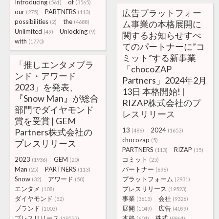
Introducing
of
(561)
(3565)
広告プラットフォー
our
PARTNERS
(275)
(113)
possibilities
the
(2)
(4688)
ム事業の本格展開に
Unlimited
Unlocking
(49)
(9)
関するお知らせすべ
with
(1770)
てのパートナーに”コ
ミット”する新事業
「推しエンタメブラ
「chocoZAP
ンド・アワード
Partners」2024年2月
2023」を発表、
13日 本格開始! |
『Snow Man』が総合
RIZAP株式会社のプ
部門でダイヤモンド
レスリリース
賞を受賞 | GEM
13
2024
Partners株式会社の
(486)
(1653)
chocozap
(5)
プレスリリース
PARTNERS
RIZAP
(113)
(15)
2023
GEM
コミット
(1936)
(20)
(25)
Man
PARTNERS
パートナー
(25)
(113)
(696)
Snow
アワード
プラットフォーム
(32)
(50)
(2931)
エンタメ
プレスリリース
(108)
(19523)
ダイヤモンド
事業
会社
(52)
(3615)
(9326)
ブランド
展開
広告
(1003)
(1049)
(4099)
プレスリリース
本格
株式
(19523)
(604)
(8964)