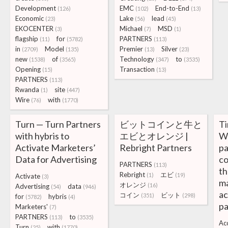
Development
EMC
End-to-End
(126)
(102)
(13)
Economic
Lake
lead
(23)
(56)
(45)
EKOCENTER
Michael
MSD
(3)
(7)
(1)
flagship
for
PARTNERS
(11)
(5782)
(113)
in
Model
Premier
Silver
(2709)
(135)
(13)
(23)
new
of
Technology
to
(1538)
(3565)
(347)
(3535)
Opening
Transaction
(15)
(13)
PARTNERS
(113)
Rwanda
site
(1)
(447)
Wire
with
(76)
(1770)
Turn — Turn Partners
ビットコインと牛と
Ti
with hybris to
エビとオレンジ |
We
Activate Marketers’
Rebright Partners
pa
Data for Advertising
co
PARTNERS
(113)
th
Rebright
エビ
(1)
(19)
Activate
(3)
ma
オレンジ
(16)
Advertising
data
(54)
(946)
ac
コイン
ビット
(351)
(298)
for
hybris
(5782)
(4)
p
Marketers'
(7)
PARTNERS
to
(113)
(3535)
Ac
Turn
with
(25)
(1770)