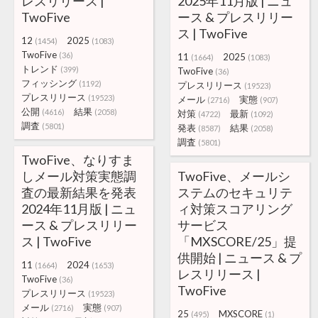
レスリリース |
2025年11月版 | ニュ
TwoFive
ース & プレスリリー
ス | TwoFive
12
2025
(1454)
(1083)
TwoFive
(36)
11
2025
(1664)
(1083)
トレンド
(399)
TwoFive
(36)
フィッシング
(1192)
プレスリリース
(19523)
プレスリリース
(19523)
メール
実態
(2716)
(907)
公開
結果
(4616)
(2058)
対策
最新
(4722)
(1092)
調査
(5801)
発表
結果
(8587)
(2058)
調査
(5801)
TwoFive、なりすま
しメール対策実態調
TwoFive、メールシ
査の最新結果を発表
ステムのセキュリテ
2024年11月版 | ニュ
ィ対策スコアリング
ース & プレスリリー
サービス
ス | TwoFive
「MXSCORE/25」提
供開始 | ニュース & プ
11
2024
(1664)
(1653)
レスリリース |
TwoFive
(36)
TwoFive
プレスリリース
(19523)
メール
実態
(2716)
(907)
25
MXSCORE
(495)
(1)