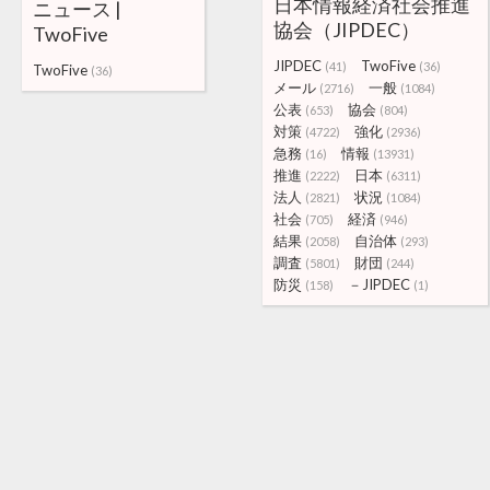
日本情報経済社会推進
ニュース |
協会（JIPDEC）
TwoFive
JIPDEC
TwoFive
(41)
(36)
TwoFive
(36)
メール
一般
(2716)
(1084)
公表
協会
(653)
(804)
対策
強化
(4722)
(2936)
急務
情報
(16)
(13931)
推進
日本
(2222)
(6311)
法人
状況
(2821)
(1084)
社会
経済
(705)
(946)
結果
自治体
(2058)
(293)
調査
財団
(5801)
(244)
防災
－JIPDEC
(158)
(1)