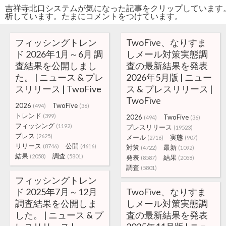
吉祥寺北口システムが気になった記事をクリップしています
析しています。たまにコメントをつけています。
フィッシングトレン
TwoFive、なりすま
ド 2026年1月～6月 調
しメール対策実態調
査結果を公開しまし
査の最新結果を発表
た。 | ニュース & プレ
2026年5月版 | ニュー
スリリース | TwoFive
ス & プレスリリース |
TwoFive
2026
TwoFive
(494)
(36)
トレンド
(399)
2026
TwoFive
(494)
(36)
フィッシング
(1192)
プレスリリース
(19523)
プレス
(2625)
メール
実態
(2716)
(907)
リリース
公開
(8746)
(4616)
対策
最新
(4722)
(1092)
結果
調査
(2058)
(5801)
発表
結果
(8587)
(2058)
調査
(5801)
フィッシングトレン
ド 2025年7月～12月
TwoFive、なりすま
調査結果を公開しま
しメール対策実態調
した。 | ニュース & プ
査の最新結果を発表