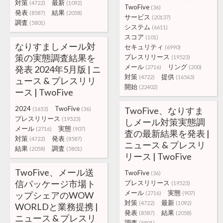
対策
最新
(4722)
(1092)
TwoFive
(36)
発表
結果
(8587)
(2058)
サービス
(20137)
調査
(5801)
システム
(6611)
スコア
(101)
なりすましメール対
セキュリティ
(6990)
策の実態調査結果を
プレスリリース
(19523)
メール
リング
発表 2024年5月版 | ニ
(2716)
(200)
対策
提供
(4722)
(16563)
ュース & プレスリリ
開始
(22402)
ース | TwoFive
2024
TwoFive
TwoFive、なりすま
(1653)
(36)
プレスリリース
(19523)
しメール対策実態調
メール
実態
(2716)
(907)
査の最新結果を発表 |
対策
発表
(4722)
(8587)
ニュース & プレスリ
結果
調査
(2058)
(5801)
リース | TwoFive
TwoFive、メール送
TwoFive
(36)
信パッケージ市場ト
プレスリリース
(19523)
メール
実態
ップシェアのWOW
(2716)
(907)
対策
最新
(4722)
(1092)
WORLDと業務提携 |
発表
結果
(8587)
(2058)
ニュース & プレスリ
調査
(5801)