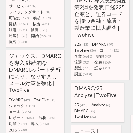
DMARC導⼊実態調査
TwoFive
(36)
サービス
第2弾を発表 ⽇経225
(20137)
フィッシングサイト
(34)
企業と、証券コード
可能に
喚起
(627)
(1382)
を持つ⾦融・流通・
提供
検出
(16563)
(481)
製造業に拡⼤調査 |
注意
被害
(1951)
(921)
TwoFive
迅速に
開始
(23)
(22402)
顧客
(1234)
225
DMARC
(13)
(49)
TwoFive
コード
(36)
(1524)
ジャックス、DMARC
企業
実態
(6616)
(907)
を導入 継続的な
流通
発表
(324)
(8587)
製造
証券
DMARCレポート分析
(778)
(213)
調査
(5801)
により、なりすまし
メール対策を強化 |
DMARC/25
TwoFive
Analyze | TwoFive
DMARC
TwoFive
(49)
(36)
25
Analyze
(495)
(6)
ジャックス
(12)
DMARC
(49)
メール
(2716)
TwoFive
(36)
レポート
分析
(1353)
(2251)
対策
導入
(4722)
(3683)
強化
(2936)
ニュース |