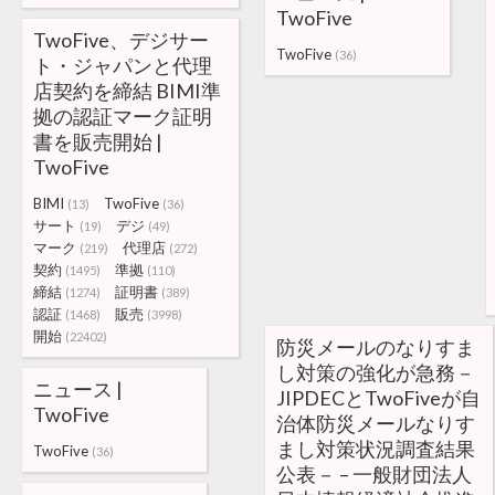
TwoFive
TwoFive、デジサー
TwoFive
(36)
ト・ジャパンと代理
店契約を締結 BIMI準
拠の認証マーク証明
書を販売開始 |
TwoFive
BIMI
TwoFive
(13)
(36)
サート
デジ
(19)
(49)
マーク
代理店
(219)
(272)
契約
準拠
(1495)
(110)
締結
証明書
(1274)
(389)
認証
販売
(1468)
(3998)
開始
(22402)
防災メールのなりすま
し対策の強化が急務－
ニュース |
JIPDECとTwoFiveが自
TwoFive
治体防災メールなりす
まし対策状況調査結果
TwoFive
(36)
公表－ – 一般財団法人