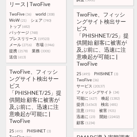
リース | TwoFive
TwoFive、フィッシ
TwoFive
world
(36)
(308)
WoW
シェア
ングサイト検出サー
(21)
(740)
トップ
(682)
ビス
パッケージ
(748)
「PHISHNET/25」提
プレスリリース
(19523)
供開始 顧客に被害が
メール
市場
(2716)
(1946)
及ぶ前に、迅速に注
提携
業務
(2178)
(3301)
意喚起が可能に |
送信
(613)
TwoFive
TwoFive、フィッシ
25
PHISHNET
(495)
(3)
ングサイト検出サー
TwoFive
(36)
ビス
サービス
(20137)
「PHISHNET/25」提
フィッシングサイト
(34)
可能に
喚起
供開始 顧客に被害が
(627)
(1382)
提供
検出
(16563)
(481)
及ぶ前に、迅速に注
注意
被害
(1951)
(921)
意喚起が可能に |
迅速に
開始
(23)
(22402)
TwoFive
顧客
(1234)
25
PHISHNET
(495)
(3)