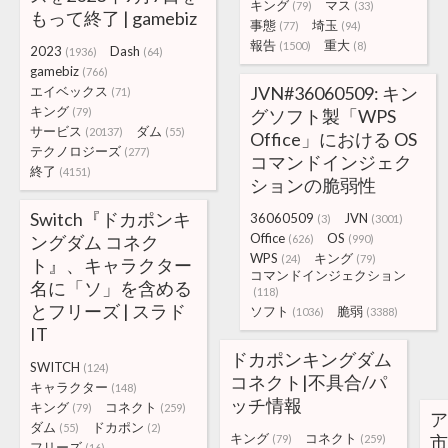
キング
マス
(79)
(33)
もって終了 | gamebiz
事態
埼玉
(77)
(94)
報告
重大
(1500)
(8)
2023
Dash
(1936)
(64)
gamebiz
(766)
JVN#36060509: キン
エイベックス
(71)
キング
(79)
グソフト製「WPS
サービス
ダム
(20137)
(55)
Office」における OS
テクノロジーズ
(277)
コマンドインジェク
終了
(4151)
ションの脆弱性
Switch『ドカポンキ
36060509
JVN
(3)
(3001)
Office
OS
ングダム コネク
(626)
(990)
WPS
キング
(24)
(79)
ト』、キャラクター
コマンドインジェクション
名に「ソ」を含める
(118)
とフリーズ | スラド
ソフト
脆弱
(1036)
(3388)
IT
ドカポンキングダム
SWITCH
(124)
コネクト|不具合/パ
キャラクター
(148)
ッチ情報
キング
コネクト
(79)
(259)
ア
ダム
ドカポン
(55)
(2)
キング
コネクト
市
(79)
(259)
フリーズ
(16)