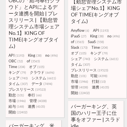
OBCの「給与奉行クラ
【勤怠管理システム市
ウド」とAPIによるデ
場シェアNo.1】KING
ータ連携を開始 | プレ
OF TIME(キングオブ
スリリース | 【勤怠管
タイム)
理システム市場シェア
Anyflow
API
(6)
(1193)
No.1】KING OF
iPaaS
King
no
(27)
(38)
(496)
TIME(キングオブタイ
of
SaaS
(3565)
(558)
ム)
Slack
Time
(170)
(204)
オブ
キング
(105)
(79)
API
King
no
(1193)
(38)
(496)
シェア
システム
(740)
(6611)
OBC
of
(52)
(3565)
タイム
(307)
Time
オブ
(204)
(105)
プレスリリース
(19523)
キング
クラウド
(79)
(6696)
勤怠
可能
(101)
(4398)
シェア
システム
(740)
(6611)
市場
打刻
(1946)
(10)
タイム
データ
(307)
(7494)
管理
連携
(4038)
(4105)
プレスリリース
(19523)
開始
(22402)
勤怠
奉行
(101)
(66)
市場
管理
(1946)
(4038)
バーガーキング、英
給与
連携
(148)
(4105)
開始
国のハリー王子に仕
(22402)
事をオファー | スラド
バーガーキング、米
idle