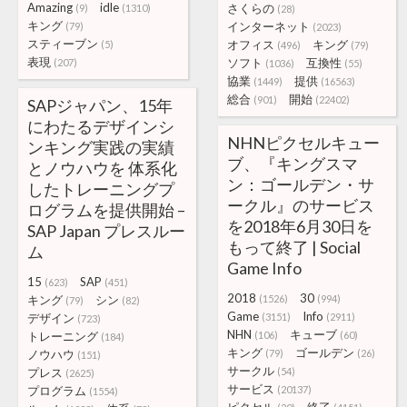
Amazing
idle
さくらの
(9)
(1310)
(28)
キング
インターネット
(79)
(2023)
スティーブン
オフィス
キング
(5)
(496)
(79)
表現
ソフト
互換性
(207)
(1036)
(55)
協業
提供
(1449)
(16563)
総合
開始
(901)
(22402)
SAPジャパン、15年
にわたるデザインシ
NHNピクセルキュー
ンキング実践の実績
ブ、『キングスマ
とノウハウを 体系化
ン：ゴールデン・サ
したトレーニングプ
ークル』のサービス
ログラムを提供開始 –
を2018年6月30日を
SAP Japan プレスルー
もって終了 | Social
ム
Game Info
15
SAP
(623)
(451)
2018
30
キング
シン
(1526)
(994)
(79)
(82)
Game
Info
デザイン
(3151)
(2911)
(723)
NHN
キューブ
トレーニング
(106)
(60)
(184)
キング
ゴールデン
ノウハウ
(79)
(26)
(151)
サークル
プレス
(54)
(2625)
サービス
プログラム
(20137)
(1554)