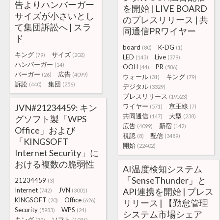
告よりハンバーガー
を開始 | LIVE BOARD
サイズが小さいとし
のプレスリリース | 共
て集団訴訟へ | スラ
同通信PRワイヤー
ド
board
K-DG
(80)
(1)
キング
サイズ
(79)
(202)
LED
Live
(143)
(379)
ハンバーガー
(14)
OOH
PR
(44)
(586)
バーガー
広告
(26)
(4099)
ウォール
キング
(31)
(79)
訴訟
集団
(440)
(256)
デジタル
(3329)
プレスリリース
(19523)
JVN#21234459: キン
ワイヤー
京王線
(571)
(7)
共同通信
大型
(147)
(238)
グソフト製「WPS
広告
新宿
(4099)
(142)
Office」および
視認
配信
(8)
(3489)
「KINGSOFT
開始
(22402)
Internet Security」に
おける複数の脆弱性
AI温度検知システム
「SenseThunder」と
21234459
(3)
Internet
JVN
API連携を開始 | プレス
(742)
(3001)
KINGSOFT
Office
(20)
(626)
リリース | 【勤怠管理
Security
WPS
(5983)
(24)
システム市場シェア
キング
ソフト
(79)
(1036)