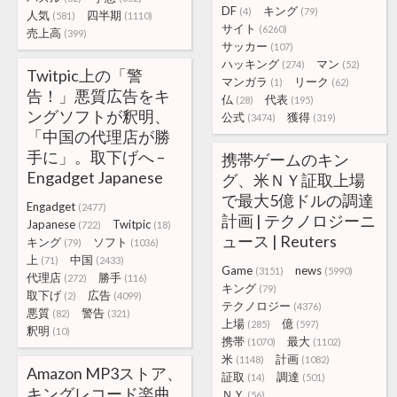
DF
キング
(4)
(79)
人気
四半期
(581)
(1110)
サイト
(6260)
売上高
(399)
サッカー
(107)
ハッキング
マン
(274)
(52)
Twitpic上の「警
マンガラ
リーク
(1)
(62)
告！」悪質広告をキ
仏
代表
(28)
(195)
ングソフトが釈明、
公式
獲得
(3474)
(319)
「中国の代理店が勝
手に」。取下げへ –
携帯ゲームのキン
Engadget Japanese
グ、米ＮＹ証取上場
で最大5億ドルの調達
Engadget
(2477)
計画 | テクノロジーニ
Japanese
Twitpic
(722)
(18)
ュース | Reuters
キング
ソフト
(79)
(1036)
上
中国
(71)
(2433)
Game
news
(3151)
(5990)
代理店
勝手
(272)
(116)
キング
(79)
取下げ
広告
(2)
(4099)
テクノロジー
(4376)
悪質
警告
(82)
(321)
上場
億
(285)
(597)
釈明
(10)
携帯
最大
(1070)
(1102)
米
計画
(1148)
(1082)
Amazon MP3ストア、
証取
調達
(14)
(501)
キングレコード楽曲
ＮＹ
(56)