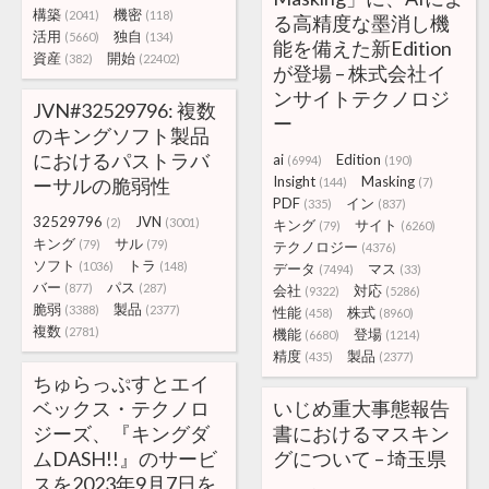
構築
機密
(2041)
(118)
る高精度な墨消し機
活用
独自
(5660)
(134)
能を備えた新Edition
資産
開始
(382)
(22402)
が登場 – 株式会社イ
ンサイトテクノロジ
JVN#32529796: 複数
ー
のキングソフト製品
におけるパストラバ
ai
Edition
(6994)
(190)
Insight
Masking
ーサルの脆弱性
(144)
(7)
PDF
イン
(335)
(837)
32529796
JVN
(2)
(3001)
キング
サイト
(79)
(6260)
キング
サル
(79)
(79)
テクノロジー
(4376)
ソフト
トラ
(1036)
(148)
データ
マス
(7494)
(33)
バー
パス
(877)
(287)
会社
対応
(9322)
(5286)
脆弱
製品
(3388)
(2377)
性能
株式
(458)
(8960)
複数
(2781)
機能
登場
(6680)
(1214)
精度
製品
(435)
(2377)
ちゅらっぷすとエイ
ベックス・テクノロ
いじめ重大事態報告
ジーズ、『キングダ
書におけるマスキン
ムDASH!!』のサービ
グについて – 埼玉県
スを2023年9月7日を