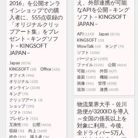
え、外部連携が可能
2016」を公開オンラ
なAPIを公開 – キング
インショップでの購
ソフト – KINGSOFT
入者に、555点収録の
JAPAN –
「オリジナルクリッ
プアート集」をプレ
API
Japan
(1193)
(8176)
ゼント – キングソフ
KINGSOFT
(20)
ト – KINGSOFT
WowTalk
キング
(19)
(79)
JAPAN –
ソフト
(1036)
バージョン
(1003)
Japan
(8176)
ファイル
公開
(1141)
(4616)
KINGSOFT
Office
(20)
(626)
可能
外部
(4398)
(427)
オフィス
(496)
最新
機能
(1092)
(6680)
オリジナル
(233)
画像
管理
(961)
(4038)
オンライン
(2109)
追加
連携
(2238)
(4105)
キング
(79)
クリップアート
(3)
物流業界大手・佐川
ショップ
(590)
急便が3200IDを導入
ソフト
(1036)
～全国の係長以上を
プレゼント
(131)
互換性
公開
対象に利用。今後、
(55)
(4616)
収録
向上
(50)
(1602)
全ドライバー5万人
総合
購入者
(901)
(56)