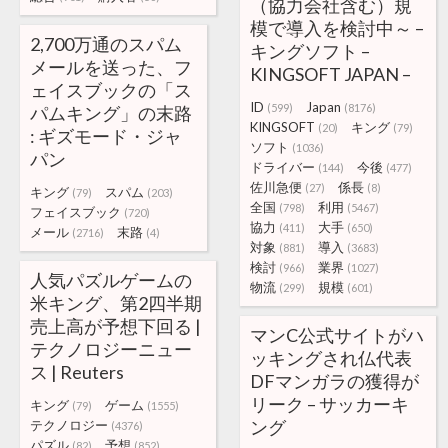
（協力会社含む）規
模で導入を検討中～ –
2,700万通のスパム
キングソフト –
メールを送った、フ
KINGSOFT JAPAN –
ェイスブックの「ス
ID
Japan
(599)
(8176)
パムキング」の末路
KINGSOFT
キング
(20)
(79)
: ギズモード・ジャ
ソフト
(1036)
パン
ドライバー
今後
(144)
(477)
佐川急便
係長
(27)
(8)
キング
スパム
(79)
(203)
全国
利用
(798)
(5467)
フェイスブック
(720)
協力
大手
(411)
(650)
メール
末路
(2716)
(4)
対象
導入
(881)
(3683)
検討
業界
(966)
(1027)
人気パズルゲームの
物流
規模
(299)
(601)
米キング、第2四半期
売上高が予想下回る |
マンC公式サイトがハ
テクノロジーニュー
ッキングされ仏代表
ス | Reuters
DFマンガラの獲得が
リーク – サッカーキ
キング
ゲーム
(79)
(1555)
ング
テクノロジー
(4376)
パズル
予想
(82)
(852)