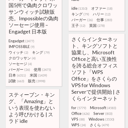
国5州で偽肉クロワッ
idle
オファー
(1310)
(18)
サンウィッチ試験販
キング
ハリー
(79)
(12)
売。Impossibleの偽肉
バーガー
仕事
(26)
(283)
ソーセージ使用 –
王子
英国
(12)
(278)
Engadget 日本版
さくらインターネッ
Engadget
(2477)
ト、キングソフトと
IMPOSSIBLE
(9)
協業し、Microsoft
ウィッチ
キング
(2)
(79)
クロワッサン
Officeと高い互換性
(4)
ソーセージ
(4)
を誇る総合オフィス
バーガー
使用
(26)
(2475)
ソフト「WPS
日本
米国
(6311)
(1439)
Office」をさくらの
試験
販売
(663)
(3998)
VPS for Windows
Serverで提供開始 | さ
スティーブン・キン
くらインターネット
グ、「Amazing」と
いう表現を使わない
for
Microsoft
(5779)
(4583)
よう呼びかける | ス
Office
Server
(626)
(803)
VPS
Windows
(88)
(3530)
ラド idle
WPS
さくら
(24)
(479)