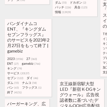
ダム
ドカポン
(55)
(2)
支
パッチ
具合
(226)
(125)
「
情報
(13929)
ス
イ
バンダイナムコ
の
ENT、『キングダム
セブンフラッグス』
TI
イ
のサービスを2023年2
キ
月27日をもって終了 |
ソ
gamebiz
テ
プ
2023
27
(1936)
(363)
マ
ENT
gamebiz
(27)
(766)
加
キング
(79)
支
サービス
(20137)
セブン
ダイ
(122)
(46)
ダム
ナムコ
京王線新宿駅大型
(55)
(54)
バン
フラッグス
(65)
(1)
LED『新宿 K-DGキン
終了
(4151)
グウォール』 広告視
認者数に基づいたデ
バーガーキング、広
ジタルOOH広告配信