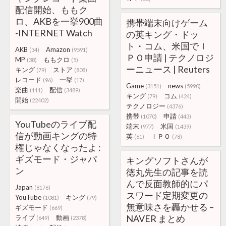
配信開始、ももク
ロ、AKBを一挙900曲
携帯端末向けゲーム
-INTERNET Watch
の英キング・ドッ
ト・コム、米国でＩ
AKB
Amazon
(34)
(9591)
ＰＯ申請 | テクノロジ
MP
ももクロ
(38)
(5)
ーニュース | Reuters
キング
ストア
(79)
(808)
レコード
一挙
(96)
(17)
Game
news
(3151)
(5990)
楽曲
配信
(111)
(3489)
キング
コム
(79)
(424)
開始
(22402)
テクノロジー
(4376)
携帯
申請
(1070)
(443)
YouTubeのライブ配
端末
米国
(977)
(1439)
信が動画キングの特
英
ＩＰＯ
(61)
(78)
権じゃなくなったよ :
ギズモード・ジャパ
キングソフトさんが
ン
徳丸先生の記事を読
んで反面教師的にパ
Japan
(8176)
スワード定期変更の
YouTube
キング
(1081)
(79)
無意味さを轟かせる –
ギズモード
(669)
NAVER まとめ
ライブ
動画
(649)
(2378)