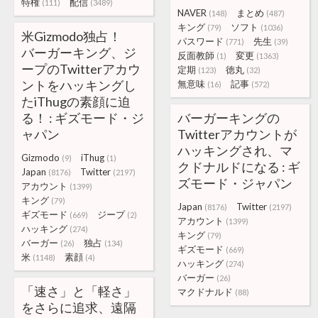
特権
配信
(111)
(3489)
NAVER
まとめ
(148)
(487)
キング
ソフト
(79)
(1036)
米Gizmodo独占！
パスワード
先生
(771)
(39)
バーガーキング、ジ
反面教師
変更
(1)
(1363)
ープのTwitterアカウ
定期
徳丸
(123)
(32)
ントをハッキングし
無意味
記事
(16)
(572)
たiThugの素顔に迫
る！ : ギズモード・ジ
バーガーキングの
ャパン
Twitterアカウントが
ハッキングされ、マ
Gizmodo
iThug
(9)
(1)
クドナルドになる : ギ
Japan
Twitter
(8176)
(2197)
ズモード・ジャパン
アカウント
(1399)
キング
(79)
Japan
Twitter
(8176)
(2197)
ギズモード
ジープ
(669)
(2)
アカウント
(1399)
ハッキング
(274)
キング
(79)
バーガー
独占
(26)
(134)
ギズモード
(669)
米
素顔
(1148)
(4)
ハッキング
(274)
バーガー
(26)
「速さ」と「軽さ」
マクドナルド
(88)
をさらに追求、遠隔