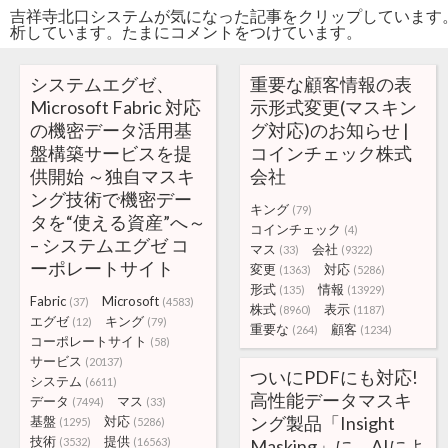
吉祥寺北口システムが気になった記事をクリップしています
析しています。たまにコメントをつけています。
システムエグゼ、
重要な顧客情報の表
Microsoft Fabric 対応
示形式変更(マスキン
の機密データ活用基
グ対応)のお知らせ |
盤構築サービスを提
コインチェック株式
供開始 ～独自マスキ
会社
ング技術で機密デー
キング
(79)
タを“使える資産”へ～
コインチェック
(4)
– システムエグゼ コ
マス
会社
(33)
(9322)
ーポレートサイト
変更
対応
(1363)
(5286)
形式
情報
(135)
(13929)
Fabric
Microsoft
(37)
(4583)
株式
表示
(8960)
(1187)
エグゼ
キング
(12)
(79)
重要な
顧客
(264)
(1234)
コーポレートサイト
(58)
サービス
(20137)
ついにPDFにも対応!
システム
(6611)
高性能データマスキ
データ
マス
(7494)
(33)
ング製品「Insight
基盤
対応
(1295)
(5286)
技術
提供
(3532)
(16563)
Masking」に、AIによ