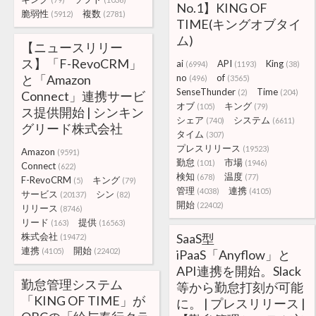
No.1】KING OF
脆弱性
複数
(5912)
(2781)
TIME(キングオブタイ
ム)
【ニュースリリー
ス】「F-RevoCRM」
ai
API
King
(6994)
(1193)
(38)
と「Amazon
no
of
(496)
(3565)
SenseThunder
Time
(2)
(204)
Connect」連携サービ
オブ
キング
(105)
(79)
ス提供開始 | シンキン
シェア
システム
(740)
(6611)
グリード株式会社
タイム
(307)
プレスリリース
(19523)
Amazon
(9591)
勤怠
市場
(101)
(1946)
Connect
(622)
検知
温度
(678)
(77)
F-RevoCRM
キング
(5)
(79)
管理
連携
(4038)
(4105)
サービス
シン
(20137)
(82)
開始
(22402)
リリース
(8746)
リード
提供
(163)
(16563)
株式会社
SaaS型
(19472)
連携
開始
(4105)
(22402)
iPaaS「Anyflow」と
API連携を開始。Slack
勤怠管理システム
等から勤怠打刻が可能
「KING OF TIME」が
に。 | プレスリリース |