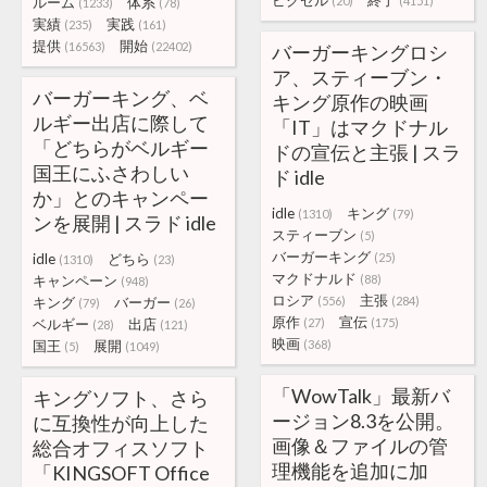
ピクセル
終了
ルーム
体系
(20)
(4151)
(1233)
(78)
実績
実践
(235)
(161)
提供
開始
(16563)
(22402)
バーガーキングロシ
ア、スティーブン・
バーガーキング、ベ
キング原作の映画
ルギー出店に際して
「IT」はマクドナル
「どちらがベルギー
ドの宣伝と主張 | スラ
国王にふさわしい
ド idle
か」とのキャンペー
idle
キング
(1310)
(79)
ンを展開 | スラド idle
スティーブン
(5)
バーガーキング
idle
どちら
(25)
(1310)
(23)
マクドナルド
キャンペーン
(88)
(948)
ロシア
主張
キング
バーガー
(556)
(284)
(79)
(26)
原作
宣伝
ベルギー
出店
(27)
(175)
(28)
(121)
映画
国王
展開
(368)
(5)
(1049)
「WowTalk」最新バ
キングソフト、さら
ージョン8.3を公開。
に互換性が向上した
画像＆ファイルの管
総合オフィスソフト
理機能を追加に加
「KINGSOFT Office