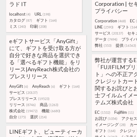
Corporation 
ラド IT
プライバシー
localhost
URL
(4)
(198)
カタログ
ギフト
(87)
(164)
Corporation
EC
(468)
ミス
印刷
(240)
(208)
LINE
ギフト
(2590)
(164
サービス
セキ
(20137)
データ
プライ
(7494)
eギフトサービス「AnyGift」
弊社
提供
(553)
(16563)
にて、ギフトを受け取る方が
自分で好きな商品を選択でき
弊社が運営するE
る「選べるギフト機能」をリ
「FUJIFILMプ
リース|AnyReach株式会社の
ト」への不正ア
プレスリリース
クレジットカー
AnyGift
AnyReach
ギフト
(6)
(6)
(164)
関するお詫びとお知
サービス
(20137)
士フイルムイメ
プレスリリース
(19523)
テムズ株式会社
リリース
商品
(8746)
(1263)
株式会社
機能
(19472)
(6680)
EC
Fujifilm
(1532)
(11)
自分
選択
(275)
(214)
お詫び
アクセ
(1054)
イメージング
カ
(28)
LINEギフト、ビューティーカ
ギフト
クレジッ
(164)
サイト
システ
(6260)