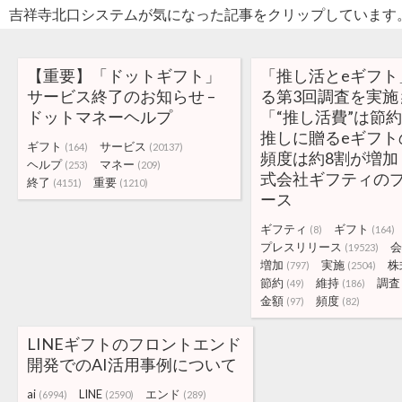
吉祥寺北口システムが気になった記事をクリップしています
【重要】「ドットギフト」
「推し活とeギフト
サービス終了のお知らせ –
る第3回調査を実施 
ドットマネーヘルプ
「“推し活費”は節
推しに贈るeギフト
ギフト
サービス
(164)
(20137)
頻度は約8割が増加・
ヘルプ
マネー
(253)
(209)
式会社ギフティの
終了
重要
(4151)
(1210)
ース
ギフティ
ギフト
(8)
(164)
プレスリリース
会
(19523)
増加
実施
株
(797)
(2504)
節約
維持
調査
(49)
(186)
金額
頻度
(97)
(82)
LINEギフトのフロントエンド
開発でのAI活用事例について
ai
LINE
エンド
(6994)
(2590)
(289)