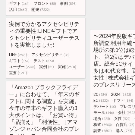
ギフト
フロント
事例
(164)
(88)
(898)
活用
開発
(5660)
(7222)
実例で分かるアクセシビリテ
ィの重要性!LINEギフトでア
〜2024年度版
クセシビリティユーザーテス
所調査 利用率編
トを実施しました!
場所の第1位は総
LINE
アクセシビリティ
(2590)
(33)
ト、第2位はデ
ギフト
テスト
(164)
(873)
店。総合ECサイ
ユーザー
実例
実施
(2248)
(21)
(2504)
多は40代女性、
重要
(1210)
女性 | 株式会社
のプレスリリー
「Amazon ブラックフライデ
ー」に合わせて、「年末のギ
20
2024
(984)
(1653)
フトに関する調査」を実施。
EC
ギフト
(1532)
(164)
デパート
プレス
今年の年末のギフト購入の3
(10)
モール
会社
(146)
(9322
大ポイントは、「お買い得」
場所
女性
(225)
(522)
「品揃え」「利便性」 | アマ
株式
百貨店
(8960)
(76)
ゾンジャパン合同会社のプレ
調査
購入
(5801)
(765)