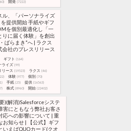
開発
60)
(7222)
スル、「パーソナライズ
」を提供開始 手紙やギフ
DMを個別最適化し「一
とりに届く体験」を創出
・ばらまき”へ | ラクス
式会社のプレスリリース
ギフト
(164)
ナライズ
(99)
リリース
ラクス
(19523)
(46)
体験
個別
22)
(977)
(70)
手紙
提供
1)
(25)
(16563)
株式
開始
7)
(8960)
(22402)
要)(解消)Salesforceシステ
障害にともなう弊社お客さ
対応への影響について | 重
なお知らせ | 【公式】ギフ
といえばQUOカード(クオ