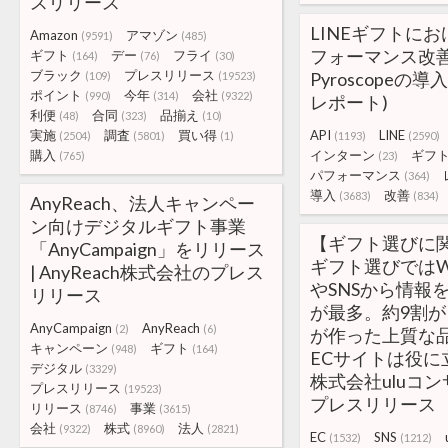
スリリース
LINEギフトにお
Amazon
アマゾン
(9591)
(485)
フォーマンス改
ギフト
デー
フライ
(164)
(76)
(30)
ブラック
プレスリリース
Pyroscopeの
(109)
(19523)
ポイント
今年
会社
(990)
(314)
(9322)
レポート)
利便
合同
品揃え
(48)
(323)
(10)
実施
調査
買い得
API
LINE
(2504)
(5801)
(1)
(1193)
(2590)
購入
インターン
ギフ
(765)
(23)
パフォーマンス
(364)
導入
改善
(3683)
(834)
AnyReach、法人キャンペー
ン向けデジタルギフト事業
【ギフト選びに
「AnyCampaign」をリリース
ギフト選びではW
| AnyReach株式会社のプレス
やSNSから情報
リリース
が最多。約9割
AnyCampaign
AnyReach
(2)
(6)
が作った上質な
キャンペーン
ギフト
(948)
(164)
ECサイトは役に立
デジタル
(3329)
株式会社uluコ
プレスリリース
(19523)
プレスリリース
リリース
事業
(8746)
(3615)
会社
株式
法人
(9322)
(8960)
(2821)
EC
SNS
(1532)
(1212)