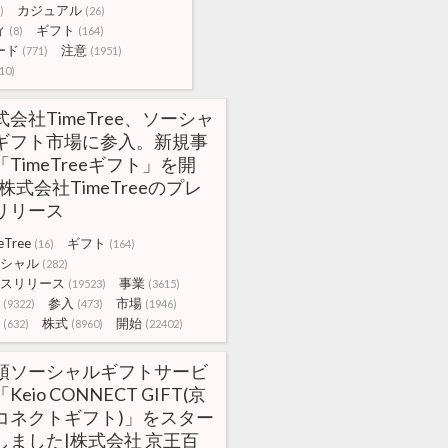
カジュアル
)
(26)
ィ
ギフト
(8)
(164)
ード
注意
(771)
(1951)
10)
式会社TimeTree、ソーシャ
ギフト市場に参入。新規事
「TimeTreeギフト」を開
|株式会社TimeTreeのプレ
リリース
eTree
ギフト
(16)
(164)
シャル
(282)
スリリース
事業
(19523)
(3615)
参入
市場
(9322)
(473)
(1946)
株式
開始
(632)
(8960)
(22402)
頭ソーシャルギフトサービ
Keio CONNECT GIFT(京
コネクトギフト)」をスター
しました|株式会社 京王百