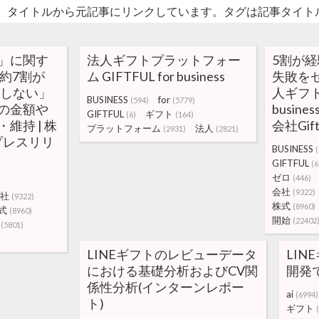
。タイトルから元記事にリンクしています。タグは記事タイト
」に関す
法人ギフトプラットフォー
5割が
約7割が
ム GIFTFUL for business
失敗を
約しない」
人ギフト「
BUSINESS
for
(594)
(5779)
の金額や
busin
GIFTFUL
ギフト
(6)
(164)
維持 | 株
会社Gi
プラットフォーム
法人
(2931)
(2821)
プレスリリ
BUSINESS
GIFTFUL
(6
ゼロ
(446)
会社
(9322)
社
(9322)
株式
(8960)
式
(8960)
開始
(22402
(5801)
LINEギフトのレビューデータ
LI
における基礎分析およびCV関
開発
係性分析(インターンレポー
ai
(6994)
ト)
ギフト