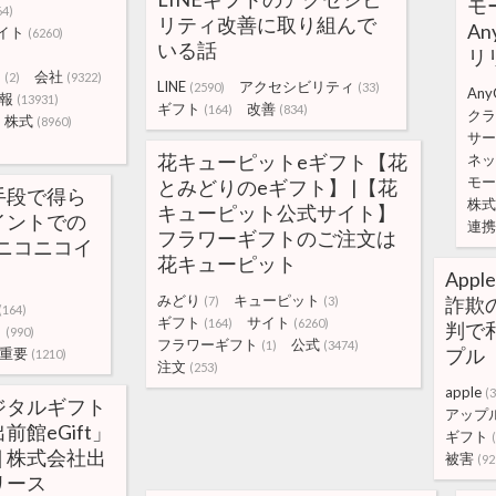
モ
64)
リティ改善に取り組んで
A
イト
(6260)
いる話
リ
な
会社
(2)
(9322)
LINE
アクセシビリティ
(2590)
(33)
AnyG
報
(13931)
ギフト
改善
(164)
(834)
クラ
株式
(8960)
サー
花キューピットeギフト【花
ネッ
モー
とみどりのeギフト】 |【花
手段で得ら
株式
キューピット公式サイト】
イントでの
連携
フラワーギフトのご注文は
ニコニコイ
花キューピット
App
みどり
キューピット
詐欺
(7)
(3)
(164)
ギフト
サイト
(164)
(6260)
判で和
ト
(990)
フラワーギフト
公式
(1)
(3474)
プル
重要
(1210)
注文
(253)
apple
(
ジタルギフト
アップ
館eGift」
ギフト
| 株式会社出
被害
(92
リース