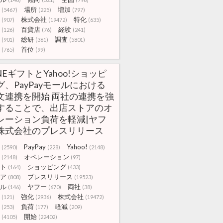
場所
増加
(5467)
(225)
(797)
株式会社
特化
(907)
(19472)
(635)
百貨店
経験
(126)
(76)
(241)
総研
調査
(901)
(361)
(5801)
首位
(765)
(99)
INEギフトとYahoo!ショッピ
グ、PayPayモールにおける
文連携を開始 両社の連携を強
することで、出店ストアのオ
レーション負荷を軽減|ヤフ
株式会社のプレスリリース
PayPay
Yahoo!
(2590)
(228)
(2148)
オペレーション
(2148)
(97)
ト
ショッピング
(164)
(433)
ア
プレスリリース
(808)
(19523)
ル
ヤフー
両社
(146)
(670)
(38)
強化
株式会社
(121)
(2936)
(19472)
負荷
軽減
(253)
(177)
(209)
開始
(4105)
(22402)