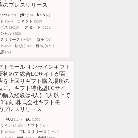
店のプレスリリース
nect
gift
Keio
(622)
(15)
(6)
ト
コネクト
(164)
(259)
ビス
スタート
(20137)
(1168)
シャル
(282)
スリリース
京王
(19523)
(27)
店頭
株式
(9322)
(188)
(8960)
店
(76)
フトモール オンラインギフト
研初めて総合ECサイトが百
店を上回りギフト購入場所の
位に。ギフト特化型ECサイ
の購入経験は4人に1人以上で
加傾向|株式会社ギフトモー
のプレスリリース
400
EC
)
(114)
(1532)
ライン
ギフト
(2109)
(164)
ト
プレスリリース
(6260)
(19523)
ル
傾向
全国
(146)
(321)
(798)