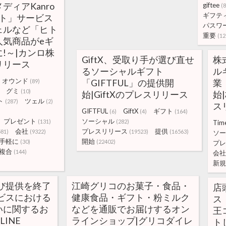
ディアKanro
giftee
(8
ギフテ
フト」サービス
パスワ
ェルなど「ヒト
重要
(12
人気商品がeギ
!～|カンロ株
GiftX、受取り手が選び直せ
株
リリース
るソーシャルギフト
ル
オウンド
「GIFTFUL」の提供開
業
(89)
グミ
(10)
始|GiftXのプレスリリース
始
ト
ツェル
(287)
(2)
ス
GIFTFUL
GiftX
ギフト
(6)
(4)
(164)
プレゼント
ソーシャル
(131)
(282)
Tim
会社
プレスリリース
提供
581)
(9322)
(19523)
(16563)
ソー
手軽に
開始
(30)
(22402)
プレ
複合
(144)
会社
新規
よび提供を終了
江崎グリコのお菓子・食品・
店
ビスにおける
健康食品・ギフト・粉ミルク
ス「
いに関するお
などを通販でお届けするオン
王
LINE
ラインショップ|グリコダイレ
ト