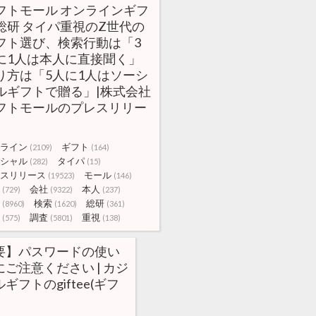
フトモール オンラインギフ
総研 タイパ重視のZ世代の
フト選び、検索行動は「3
に1人は本人に直接聞く」
り方は「5人に1人はソーシ
ルギフトで贈る」|株式会社
フトモールのプレスリリー
ライン
ギフト
(2109)
(164)
シャル
タイパ
(282)
(15)
スリリース
モール
(19523)
(146)
会社
本人
(729)
(9322)
(237)
検索
総研
(8960)
(1620)
(361)
調査
重視
(575)
(5801)
(138)
要】パスワードの使い
ご注意ください | カジ
ギフトのgiftee(ギフ