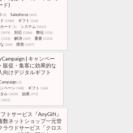
ード)
O
Salesforce
(4)
(445)
ド
ギフト
(1480)
(164)
カード
システム
(1)
(6611)
対応
弊社
(3474)
(5286)
(553)
解消
重要
(1214)
(269)
(1210)
な
障害
(264)
(1437)
yCampaign | キャンペー
・販促・集客に効果的な
人向けデジタルギフト
Campaign
(2)
ンペーン
ギフト
(948)
(164)
タル
効果
(3329)
(971)
(2821)
ギフトサービス『AnyGift』
複数ネットショップ一元管
クラウドサービス「クロス