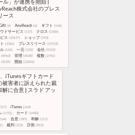
ール」が連携を開始 |
nyReach株式会社のプレス
リース
ift
AnyReach
ギフト
(6)
(6)
(164)
ウドサービス
クロス
(137)
(1006)
ビス
ショップ
(20137)
(590)
ト
プレスリリース
(2341)
(19523)
ル
一元
会社
(146)
(202)
(9322)
管理
複数
(8960)
(4038)
(2781)
開始
(4105)
(22402)
le、iTunesギフトカード
の被害者に訴えられた裁
解に合意 | スラド アッ
iTunes
3317)
(160)
ル
カード
(1551)
(1480)
合意
和解
(164)
(585)
(115)
裁判
詐欺
1)
(223)
(810)