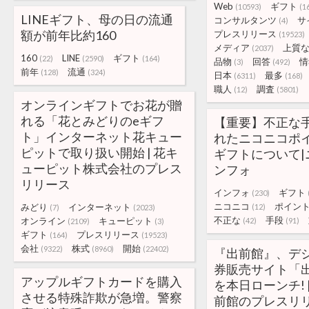
Web
ギフト
(10593)
(1
LINEギフト、母の日の流通
コンサルタンツ
サ
(4)
額が前年比約160
プレスリリース
(19523)
メディア
上質
(2037)
160
LINE
ギフト
(22)
(2590)
(164)
品物
回答
情
(3)
(492)
前年
流通
(128)
(324)
日本
最多
(6311)
(168)
職人
調査
(12)
(5801)
オンラインギフトでお花が贈
れる「花とみどりのeギフ
【重要】不正な
ト」インターネット花キュー
れたニコニコポ
ピットで取り扱い開始 | 花キ
ギフトについて|
ューピット株式会社のプレス
ンフォ
リリース
インフォ
ギフト
(230)
ニコニコ
ポイン
みどり
インターネット
(12)
(7)
(2023)
不正な
手段
オンライン
キューピット
(42)
(91)
(2109)
(3)
ギフト
プレスリリース
(164)
(19523)
会社
株式
開始
(9322)
(8960)
(22402)
『出前館』、デ
券販売サイト「出前
アップルギフトカードを購入
を本日ローンチ! 
させる特殊詐欺が急増。警察
前館のプレスリ