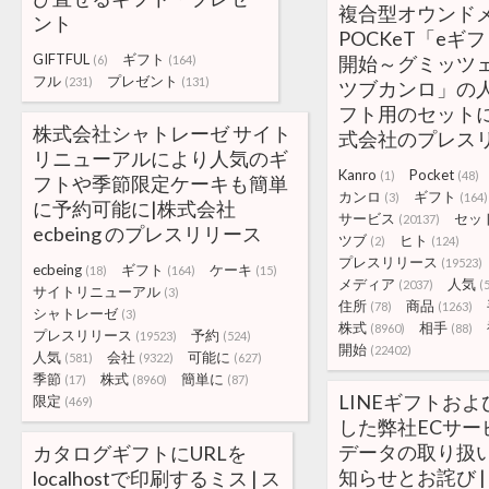
複合型オウンドメ
ント
POCKeT「eギ
GIFTFUL
ギフト
開始～グミッツ
(6)
(164)
フル
プレゼント
(231)
(131)
ツブカンロ」の
フト用のセットに
株式会社シャトレーゼ サイト
式会社のプレス
リニューアルにより人気のギ
Kanro
Pocket
(1)
(48)
フトや季節限定ケーキも簡単
カンロ
ギフト
(3)
(164)
に予約可能に|株式会社
サービス
セッ
(20137)
ecbeing のプレスリリース
ツブ
ヒト
(2)
(124)
プレスリリース
(19523)
ecbeing
ギフト
ケーキ
(18)
(164)
(15)
メディア
人気
(2037)
(
サイトリニューアル
(3)
住所
商品
(78)
(1263)
シャトレーゼ
(3)
株式
相手
(8960)
(88)
プレスリリース
予約
(19523)
(524)
開始
(22402)
人気
会社
可能に
(581)
(9322)
(627)
季節
株式
簡単に
(17)
(8960)
(87)
LINEギフトお
限定
(469)
した弊社ECサー
データの取り扱
カタログギフトにURLを
知らせとお詫び | 
localhostで印刷するミス | ス