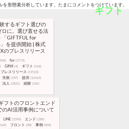
ルを形態素分析しています。たまにコメントをつけています。
ギフト
経験するギフト選びの
ゼロに。選び直せる法
GIFTFUL for
ess」を提供開始 | 株式
ftXのプレスリリース
for
(594)
(5779)
GiftX
ギフト
)
(4)
(164)
プレスリリース
(19523)
失敗
提供
(187)
(16563)
法人
経験
(2821)
(241)
)
NEギフトのフロントエンド
でのAI活用事例について
LINE
エンド
(2590)
(289)
フロント
事例
(164)
(88)
(898)