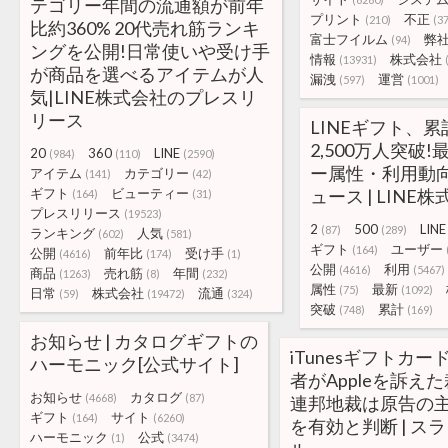
テゴリー年間の流通額が前年
プリント
不正
(210)
(3
比約360% 20代売れ筋ランキ
富士フイルム
弊
(94)
ングを公開!日常使いや受け手
情報
株式会社
(13931)
が商品を選べるアイテムが人
漏洩
運営
(597)
(1001)
気|LINE株式会社のプレスリ
リース
LINEギフト、
2,500万人突破
20
360
LINE
(984)
(110)
(2590)
ー属性・利用動向を
アイテム
カテゴリー
(141)
(42)
ギフト
ビューティー
ュース | LINE
(164)
(31)
プレスリリース
(19523)
2
500
LINE
(87)
(289)
ランキング
人気
(602)
(581)
ギフト
ユーザー
(164)
公開
前年比
受け手
(4616)
(174)
(1)
公開
利用
(4616)
(5467)
商品
売れ筋
年間
(1263)
(8)
(232)
属性
最新
(75)
(1092)
日常
株式会社
流通
(59)
(19472)
(324)
突破
累計
(748)
(169)
お知らせ | カタログギフトの
iTunesギフトカ
ハーモニック[公式サイト]
者がAppleを訴え
お知らせ
カタログ
(4668)
(87)
連邦地裁は原告の
ギフト
サイト
(164)
(6260)
を有効と判断 | ス
ハーモニック
公式
(1)
(3474)