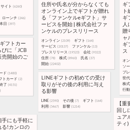
住所や氏名が分からなくても
ギ
サイト
(6260)
オンライン上でギフトが贈れ
ト
る「ファンケルeギフト」サ
ギ
ローンチ
(246)
ービスを開始 | 株式会社ファ
人
本日
(397)
ンケルのプレスリリース
贈
ャ
オンライン
ギフト
(2109)
(164)
スギフトカー
ギ
サービス
ファンケル
(20137)
(13)
びに「JCB
ス
プレスリリース
会社
(19523)
(9322)
販売開始のご
住所
株式
氏名
(78)
(8960)
(37)
オン
開始
(22402)
ソー
プレ
ード
(1480)
LINEギフトの初めての受け
世代
フトカード
(2)
取りがその後の利用に与え
株式
終了
(4151)
行動
る影響
)
LINE
その後
ギフト
(2590)
(7)
(164)
【重
利用
影響
(5467)
(1214)
回しに
ュアル
相手にも手軽に
ティ)
る!カンロの