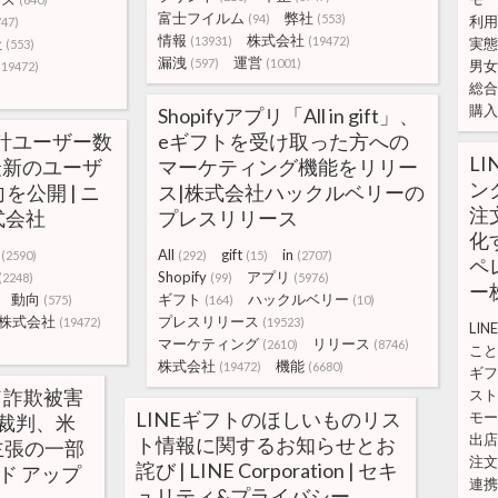
富士フイルム
弊社
(94)
(553)
利用
747)
情報
株式会社
(13931)
(19472)
社
実態
(553)
漏洩
運営
(597)
(1001)
男女
(19472)
総合
購入
Shopifyアプリ「All in gift」、
累計ユーザー数
eギフトを受け取った方への
L
!最新のユーザ
マーケティング機能をリリー
ン
公開 | ニ
ス|株式会社ハックルベリーの
注
株式会社
プレスリリース
化
All
gift
in
(2590)
(292)
(15)
(2707)
ペ
Shopify
アプリ
(2248)
(99)
(5976)
ー
動向
ギフト
ハックルベリー
(575)
(164)
(10)
株式会社
プレスリリース
(19472)
(19523)
LINE
マーケティング
リリース
(2610)
(8746)
こと
株式会社
機能
(19472)
(6680)
ギフ
ード詐欺被害
スト
LINEギフトのほしいものリス
モー
た裁判、米
出店
ト情報に関するお知らせとお
主張の一部
注文
詫び | LINE Corporation | セキ
ラド アップ
連携
ュリティ&プライバシー