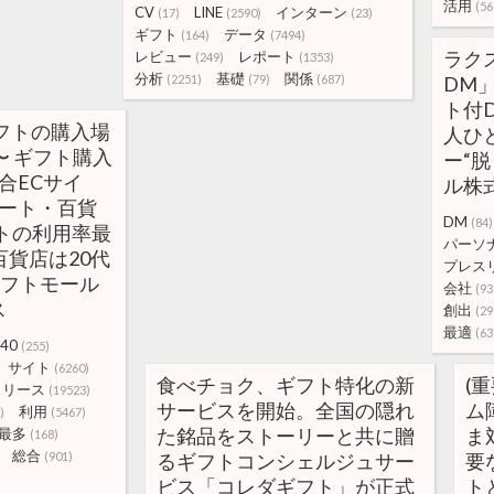
活用
(56
CV
LINE
インターン
(17)
(2590)
(23)
ギフト
データ
(164)
(7494)
ラク
レビュー
レポート
(249)
(1353)
分析
基礎
関係
(2251)
(79)
(687)
DM
ト付
ギフトの購入場
人ひ
〜 ギフト購入
ー“脱
合ECサイ
ル株
パート・百貨
DM
(84)
トの利用率最
パーソ
百貨店は20代
プレス
ギフトモール
会社
(93
ス
創出
(29
最適
(63
40
(255)
サイト
(6260)
食べチョク、ギフト特化の新
(重
リリース
(19523)
サービスを開始。全国の隠れ
ム
利用
)
(5467)
た銘品をストーリーと共に贈
ま
最多
(168)
総合
(901)
るギフトコンシェルジュサー
要
ビス「コレダギフト」が正式
ト