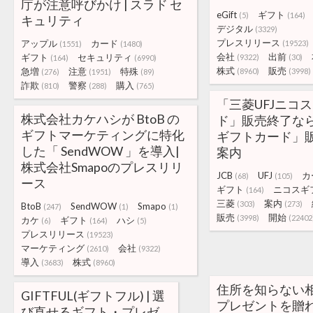
庁が注意呼びかけ | スラド セ
eGift
ギフト
(5)
(164)
キュリティ
デジタル
(3329)
プレスリリース
アップル
カード
(19523)
(1551)
(1480)
会社
出前
ギフト
セキュリティ
(9322)
(30)
(164)
(6990)
株式
販売
急増
注意
特殊
(8960)
(3998)
(276)
(1951)
(89)
詐欺
警察
購入
(810)
(288)
(765)
「三菱UFJニコ
株式会社カケハシが BtoB の
ド」販売終了なら
ギフトマーケティングに特化
ギフトカード」
した「 SendWOW 」を導入|
案内
株式会社Smapoのプレスリリ
JCB
UFJ
カ
(68)
(105)
ース
ギフト
ニコスギ
(164)
三菱
案内
(303)
(273)
BtoB
SendWOW
Smapo
(247)
(1)
(1)
販売
開始
(3998)
(22402
カケ
ギフト
ハシ
(6)
(164)
(5)
プレスリリース
(19523)
マーケティング
会社
(2610)
(9322)
導入
株式
(3683)
(8960)
住所を知らない
GIFTFUL(ギフトフル) | 選
プレゼントを贈れ
び直せるギフト・プレゼ