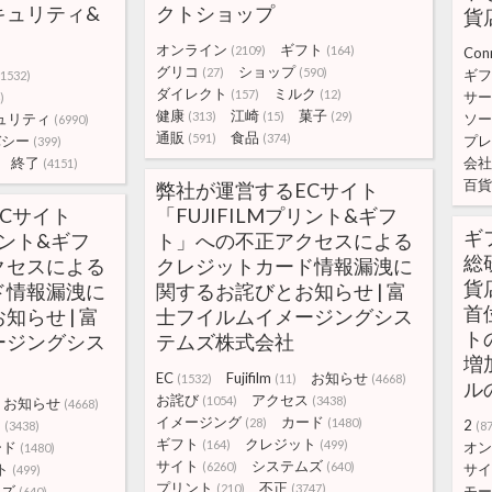
| セキュリティ&
クトショップ
貨
オンライン
ギフト
(2109)
(164)
Con
グリコ
ショップ
(27)
(590)
ギフ
(1532)
ダイレクト
ミルク
(157)
(12)
サー
)
健康
江崎
菓子
(313)
(15)
(29)
ュリティ
ソー
(6990)
通販
食品
(591)
(374)
バシー
プレ
(399)
終了
会社
(4151)
百貨
弊社が運営するECサイト
Cサイト
「FUJIFILMプリント&ギフ
ギ
リント&ギフ
ト」への不正アクセスによる
総
クセスによる
クレジットカード情報漏洩に
貨
ド情報漏洩に
関するお詫びとお知らせ | 富
首
らせ | 富
士フイルムイメージングシス
ト
ージングシス
テムズ株式会社
増
EC
Fujifilm
お知らせ
(1532)
(11)
(4668)
ル
お詫び
アクセス
(1054)
(3438)
お知らせ
(4668)
イメージング
カード
(28)
(1480)
ス
2
(3438)
(87
ギフト
クレジット
(164)
(499)
ード
オン
(1480)
サイト
システムズ
(6260)
(640)
ト
サイ
(499)
プリント
不正
(210)
(3747)
ムズ
モー
(640)