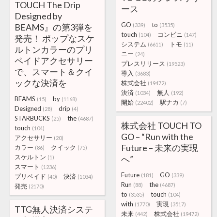
TOUCH The Drip
ース
Designed by
GO
to
BEAMS』の第3弾を
(339)
(3535)
touch
コンビニ
(104)
(147)
発売！ ポップなスケ
システム
トモ
(6611)
(11)
ルトンカラーのプリ
ニー
(24)
ペイドアクセサリー
プレスリリース
(19523)
で、スマート＆クイ
導入
(3683)
ックな決済を
株式会社
(19472)
決済
無人
(1034)
(192)
BEAMS
by
(15)
(1168)
開始
駅ナカ
(22402)
(7)
Designed
drip
(28)
(4)
STARBUCKS
the
(25)
(4687)
株式会社 TOUCH TO
touch
(104)
GO – “Run with the
アクセサリー
(20)
Future – 未来の実現
カラー
クイック
(86)
(75)
スケルトン
へ”
(1)
スマート
(1236)
Future
GO
(181)
(339)
プリペイド
決済
(40)
(1034)
Run
the
(88)
(4687)
発売
(2170)
to
touch
(3535)
(104)
with
実現
(1770)
(3517)
TTG無人決済システ
未来
株式会社
(442)
(19472)