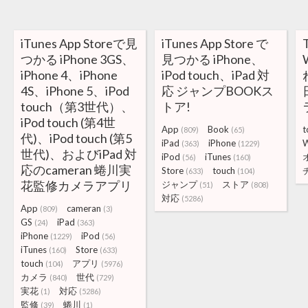
iTunes App Storeで見
iTunes App Store で
つかる iPhone 3GS、
見つかる iPhone、
iPhone 4、iPhone
iPod touch、iPad 対
4S、iPhone 5、iPod
応 ジャンプBOOKス
touch（第3世代）、
トア!
iPod touch (第4世
App
Book
t
(809)
(65)
代)、iPod touch (第5
iPad
iPhone
(363)
(1229)
世代)、およびiPad 対
iPod
iTunes
(56)
(160)
応のcameran 蜷川実
Store
touch
(633)
(104)
花監修カメラアプリ
ジャンプ
ストア
(51)
(808)
対応
(5286)
App
cameran
(809)
(3)
GS
iPad
(24)
(363)
iPhone
iPod
(1229)
(56)
iTunes
Store
(160)
(633)
touch
アプリ
(104)
(5976)
カメラ
世代
(840)
(729)
実花
対応
(1)
(5286)
監修
蜷川
(39)
(1)