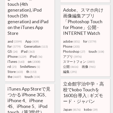
touch (4th
generation), iPod
Adobe、スマホ向け
touch (5th
画像編集アプリ
generation) and iPad
「Photoshop Touch
on the iTunes App
for Phone」公開 -
Store
INTERNET Watch
and
App
adobe
for
(3599)
(809)
(851)
(5779)
for
Generation
Phone
(5779)
(115)
(205)
GS
iPad
Photoshop
touch
(24)
(363)
(27)
(104)
iPhone
iPod
アプリ
(1229)
(56)
(5976)
iTunes
on
スマートフォン
(160)
(2008)
(2885)
rd
SmileNews
公開
画像
(25)
(1)
(4616)
(961)
Store
th
編集
(633)
(153)
(291)
the
touch
(4687)
(104)
立命館宇治中学・高
iTunes App Storeで見
校でkobo Touchを
つかる iPhone 3GS、
1600台導入 : ギズモ
iPhone 4、iPhone
ード・ジャパン
4S、iPhone 5、iPod
Japan
kobo
(8176)
(39)
touch（第3世代）、