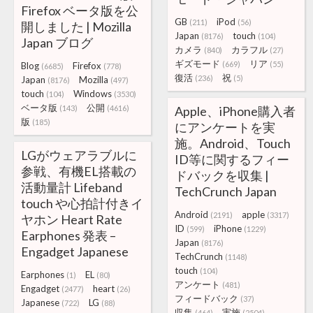
Firefox ベータ版を公
GB
iPod
(211)
(56)
開しました | Mozilla
Japan
touch
(8176)
(104)
Japan ブログ
カメラ
カラフル
(840)
(27)
ギズモード
リア
(669)
(55)
Blog
Firefox
(6685)
(778)
復活
祝
(236)
(5)
Japan
Mozilla
(8176)
(497)
touch
Windows
(104)
(3530)
ベータ版
公開
(143)
(4616)
Apple、iPhone購入者
版
(185)
にアンケートを実
施。Android、Touch
LGがウェアラブルに
ID等に関するフィー
参戦、有機EL搭載の
ドバックを収集 |
活動量計 Lifeband
TechCrunch Japan
touch や心拍計付きイ
Android
apple
(2191)
(3317)
ヤホン Heart Rate
ID
iPhone
(599)
(1229)
Earphones 発表 –
Japan
(8176)
Engadget Japanese
TechCrunch
(1148)
touch
(104)
Earphones
EL
(1)
(80)
アンケート
(481)
Engadget
heart
(2477)
(26)
フィードバック
(37)
Japanese
LG
(722)
(88)
収集
実施
(464)
(2504)