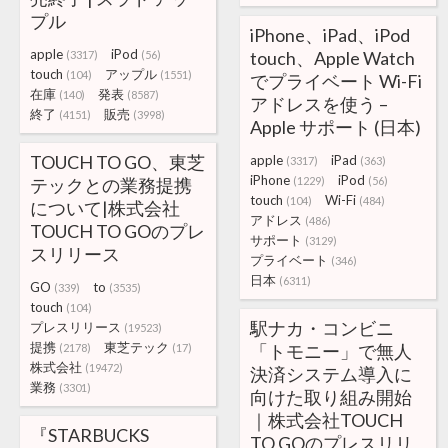
プル
iPhone、iPad、iPod
apple
iPod
touch、Apple Watch
(3317)
(56)
touch
アップル
(104)
(1551)
でプライベート Wi-Fi
在庫
発表
(140)
(8587)
アドレスを使う –
終了
販売
(4151)
(3998)
Apple サポート (日本)
TOUCH TO GO、東芝
apple
iPad
(3317)
(363)
iPhone
iPod
テックとの業務提携
(1229)
(56)
touch
Wi-Fi
(104)
(484)
について|株式会社
アドレス
(486)
TOUCH TO GOのプレ
サポート
(3129)
スリリース
プライベート
(346)
日本
(6311)
GO
to
(339)
(3535)
touch
(104)
駅ナカ・コンビニ
プレスリリース
(19523)
提携
東芝テック
「トモニー」で無人
(2178)
(17)
株式会社
(19472)
決済システム導入に
業務
(3301)
向けた取り組み開始
｜株式会社TOUCH
『STARBUCKS
TO GOのプレスリリ