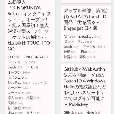
ム初導入
「KINOKUNIYA
アップル幹部、第4世
Sutto（キノクニヤ ス
代iPad AirのTouch ID
ット）」オープン！
開発苦労を語る –
～紀ノ国屋初！無人
Engadget 日本版
決済小型スーパーマ
ーケットの展開～ –
Air
Engadget
(180)
(2477)
ID
iPad
株式会社 TOUCH TO
(599)
(363)
touch
アップル
(104)
(1551)
GO
幹部
日本
(221)
(6311)
苦労
開発
GO
KINOKUNIYA
(10)
(7222)
(339)
(1)
Sutto
to
(1)
(3535)
touch
TTG
(104)
(4)
GitHubがWebAuthn
オープン
(1684)
対応を開始。Macの
キノクニヤ
(1)
Touch IDやWindows
システム
スット
(6611)
(1)
Helloの指紋認証など
スーパー
(332)
を使いパスワードレ
マーケット
(349)
スでログイン可能に
導入
小型
(3683)
(255)
展開
(1049)
－ Publickey
株式会社
(19472)
GitHub
Hello
決済
無人
(1125)
(66)
(1034)
(192)