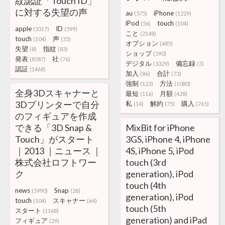
紋認証「Touch ID」
に対する失望の声
au
iPhone
(575)
(1229)
iPod
touch
(56)
(104)
apple
ID
(3317)
(599)
こと
(2148)
touch
声
(104)
(35)
オプション
(485)
失望
指紋
(8)
(83)
ショップ
(590)
発表
社
(8587)
(76)
デジタル
備忘録
(3329)
(3)
認証
(1468)
加入
合計
(86)
(73)
強制
方法
(123)
(1080)
全身3Dスキャナーと
最短
月額
(116)
(428)
3Dプリンターで自分
私
解約
購入
(14)
(75)
(765)
のフィギュアを作成
できる「3D Snap &
MixBit for iPhone
Touch」がスタート
3GS, iPhone 4, iPhone
｜2013 ｜ニュース ｜
4S, iPhone 5, iPod
株式会社ロフトワー
touch (3rd
ク
generation), iPod
touch (4th
news
Snap
(5990)
(28)
generation), iPod
touch
スキャナー
(104)
(64)
touch (5th
スタート
(1168)
generation) and iPad
フィギュア
(29)