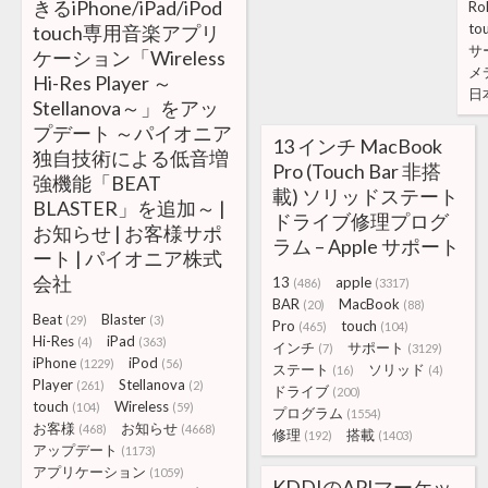
きるiPhone/iPad/iPod
Ro
to
touch専用音楽アプリ
サ
ケーション「Wireless
メ
Hi-Res Player ～
日
Stellanova～」をアッ
プデート ～パイオニア
13 インチ MacBook
独自技術による低音増
Pro (Touch Bar 非搭
強機能「BEAT
載) ソリッドステート
BLASTER」を追加～ |
ドライブ修理プログ
お知らせ | お客様サポ
ラム – Apple サポート
ート | パイオニア株式
会社
13
apple
(486)
(3317)
BAR
MacBook
(20)
(88)
Beat
Blaster
(29)
(3)
Pro
touch
(465)
(104)
Hi-Res
iPad
(4)
(363)
インチ
サポート
(7)
(3129)
iPhone
iPod
(1229)
(56)
ステート
ソリッド
(16)
(4)
Player
Stellanova
(261)
(2)
ドライブ
(200)
touch
Wireless
(104)
(59)
プログラム
(1554)
お客様
お知らせ
(468)
(4668)
修理
搭載
(192)
(1403)
アップデート
(1173)
アプリケーション
(1059)
KDDIのAPIマーケッ