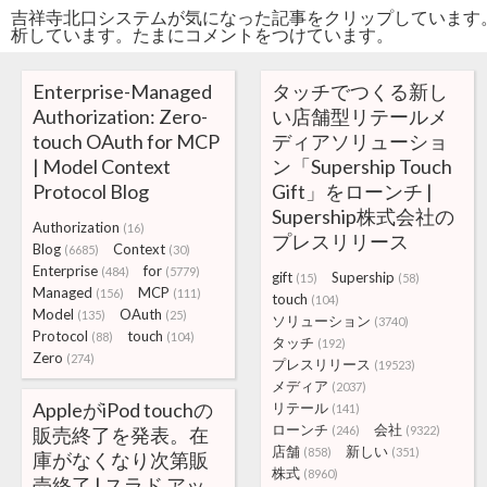
吉祥寺北口システムが気になった記事をクリップしています
析しています。たまにコメントをつけています。
Enterprise-Managed
タッチでつくる新し
Authorization: Zero-
い店舗型リテールメ
touch OAuth for MCP
ディアソリューショ
| Model Context
ン「Supership Touch
Protocol Blog
Gift」をローンチ |
Supership株式会社の
Authorization
(16)
プレスリリース
Blog
Context
(6685)
(30)
Enterprise
for
(484)
(5779)
gift
Supership
(15)
(58)
Managed
MCP
(156)
(111)
touch
(104)
Model
OAuth
(135)
(25)
ソリューション
(3740)
Protocol
touch
(88)
(104)
タッチ
(192)
Zero
(274)
プレスリリース
(19523)
メディア
(2037)
AppleがiPod touchの
リテール
(141)
ローンチ
会社
販売終了を発表。在
(246)
(9322)
店舗
新しい
(858)
(351)
庫がなくなり次第販
株式
(8960)
売終了 | スラド アッ