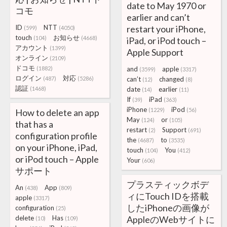
date to May 1970 or
コモ
earlier and can’t
ID
NTT
restart your iPhone,
(599)
(4050)
touch
お知らせ
(104)
(4668)
iPad, or iPod touch –
アカウント
(1399)
Apple Support
オンライン
(2109)
ドコモ
(1882)
and
apple
(3599)
(3317)
ログイン
対応
(487)
(5286)
can’t
changed
(12)
(8)
認証
(1468)
date
earlier
(14)
(11)
If
iPad
(39)
(363)
iPhone
iPod
(1229)
(56)
How to delete an app
May
or
(124)
(105)
that has a
restart
Support
(2)
(691)
configuration profile
the
to
(4687)
(3535)
on your iPhone, iPad,
touch
You
(104)
(412)
or iPod touch – Apple
Your
(606)
サポート
プラスティックボデ
An
App
(438)
(809)
ィにTouch IDを搭載
apple
(3317)
したiPhoneの画像が
configuration
(25)
delete
Has
AppleのWebサイトに
(10)
(109)