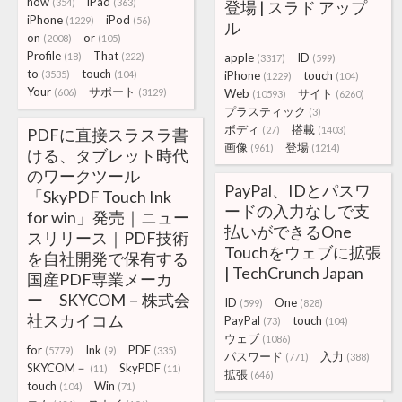
how
iPad
(354)
(363)
登場 | スラド アップ
iPhone
iPod
(1229)
(56)
ル
on
or
(2008)
(105)
Profile
That
(18)
(222)
apple
ID
(3317)
(599)
to
touch
(3535)
(104)
iPhone
touch
(1229)
(104)
Your
サポート
(606)
(3129)
Web
サイト
(10593)
(6260)
プラスティック
(3)
ボディ
搭載
(27)
(1403)
PDFに直接スラスラ書
画像
登場
(961)
(1214)
ける、タブレット時代
のワークツール
PayPal、IDとパスワ
「SkyPDF Touch Ink
ードの入力なしで支
for win」発売｜ニュー
払いができるOne
スリリース｜PDF技術
Touchをウェブに拡張
を自社開発で保有する
| TechCrunch Japan
国産PDF専業メーカ
ー SKYCOM－株式会
ID
One
(599)
(828)
社スカイコム
PayPal
touch
(73)
(104)
ウェブ
(1086)
for
Ink
PDF
(5779)
(9)
(335)
パスワード
入力
(771)
(388)
SKYCOM－
SkyPDF
(11)
(11)
拡張
(646)
touch
Win
(104)
(71)