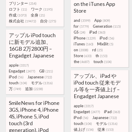
on the iTunes App
プリンター
(214)
ロフト
ワーク
(11)
(1195)
Store
作成
全身
(1073)
(21)
and
App
株式会社
自分
(3599)
(809)
(19472)
(275)
for
Generation
(5779)
(115)
GS
iPad
(24)
(363)
アップル iPod touch
iPhone
iPod
(1229)
(56)
に新モデル追加、
iTunes
MixBit
(160)
(5)
16GB 2万2800円 –
on
rd
(2008)
(25)
Engadget Japanese
Store
th
(633)
(153)
the
touch
(4687)
(104)
apple
(3317)
Engadget
GB
(2477)
(211)
アップル、iPad や
iPod
Japanese
(56)
(722)
iPod touch 従来モデ
touch
モデル
(104)
(1316)
ル等を一斉値上げ –
万
追加
(749)
(2238)
Engadget Japanese
SmileNews for iPhone
apple
(3317)
3GS, iPhone 4, iPhone
Engadget
iPad
(2477)
(363)
4S, iPhone 5, iPod
iPod
Japanese
(56)
(722)
touch (3rd
touch
モデル
(104)
(1316)
generation), iPod
値上げ
従来
(154)
(153)