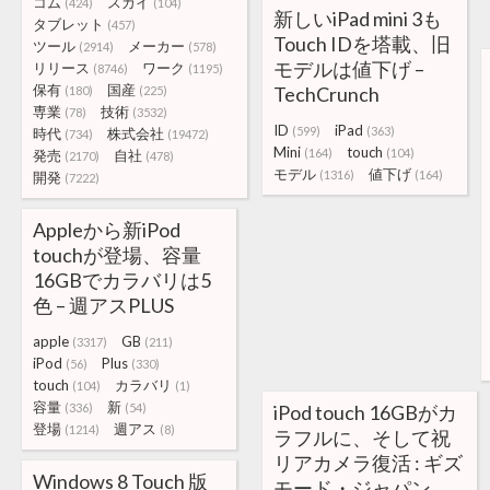
コム
スカイ
(424)
(104)
新しいiPad mini 3も
タブレット
(457)
Touch IDを塔載、旧
ツール
メーカー
(2914)
(578)
モデルは値下げ –
リリース
ワーク
(8746)
(1195)
保有
国産
TechCrunch
(180)
(225)
専業
技術
(78)
(3532)
ID
iPad
(599)
(363)
時代
株式会社
(734)
(19472)
Mini
touch
(164)
(104)
発売
自社
(2170)
(478)
モデル
値下げ
(1316)
(164)
開発
(7222)
Appleから新iPod
touchが登場、容量
16GBでカラバリは5
色 – 週アスPLUS
apple
GB
(3317)
(211)
iPod
Plus
(56)
(330)
touch
カラバリ
(104)
(1)
容量
新
(336)
(54)
iPod touch 16GBがカ
登場
週アス
(1214)
(8)
ラフルに、そして祝
リアカメラ復活 : ギズ
Windows 8 Touch 版
モード・ジャパン