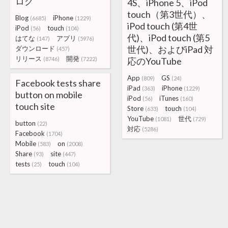
ログ
4S、iPhone 5、iPod
touch（第3世代）、
Blog
iPhone
(6685)
(1229)
iPod touch (第4世
iPod
touch
(56)
(104)
代)、iPod touch (第5
はてな
アプリ
(147)
(5976)
世代)、およびiPad 対
ダウンロード
(457)
リリース
開発
(8746)
(7222)
応のYouTube
App
GS
(809)
(24)
Facebook tests share
iPad
iPhone
(363)
(1229)
button on mobile
iPod
iTunes
(56)
(160)
touch site
Store
touch
(633)
(104)
YouTube
世代
(1081)
(729)
button
(22)
対応
(5286)
Facebook
(1704)
Mobile
on
(583)
(2008)
Share
site
(93)
(447)
tests
touch
(25)
(104)