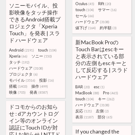
Oculus
Rift
(45)
(20)
ソニーモバイル、投
touch
サマー
(104)
(16)
影映像をタッチ操作
セール
(66)
できるAndroid搭載プ
ハードウェア
(3108)
ロジェクタ「Xperia
値下げ
約半額
(164)
(3)
Touch」を発表 | スラ
ド ハードウェア
新MacBook Proの
Touch Barはescキー
Android
touch
(2191)
(104)
と表示されている部
Xperia
ソニー
(66)
(550)
タッチ
分の左側もescキーと
(192)
ハードウェア
(3108)
して反応する | スラド
プロジェクタ
(6)
ハードウェア
モバイル
投影
(3516)
(16)
搭載
操作
(1403)
(499)
BAR
esc
(20)
(1)
映像
発表
(705)
(8587)
MacBook
Pro
(88)
(465)
touch
キー
(104)
(262)
ハードウェア
(3108)
ドコモからのお知ら
反応
左側
(121)
(2)
せ : dアカウントログ
表示
部分
(1187)
(65)
イン等のオンライン
認証にTouch IDが対
If you changed the
応 | お知らせ | NTTド