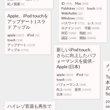
ID
Mac
紀ノ国屋
(599)
(545)
(1)
Publickey
touch
(3250)
(104)
WebAuthn
(21)
Apple、iPod touchを
Windows
(3530)
アップデート | スラ
パスワード
レス
(771)
(410)
ド アップル
ログイン
可能
(487)
(4398)
対応
指紋
(5286)
(83)
apple
iPod
(3317)
(56)
認証
開始
(1468)
(22402)
touch
(104)
アップデート
(1173)
新しいiPod touch、
アップル
(1551)
さらに向上したパフ
ォーマンスを提供 –
メ
Apple (日本)
『
apple
iPod
(3317)
(56)
T
touch
(104)
本
パフォーマンス
(364)
2
向上
提供
(1602)
(16563)
So
日本
(6311)
20
ハイレゾ音源も再生で
Inf