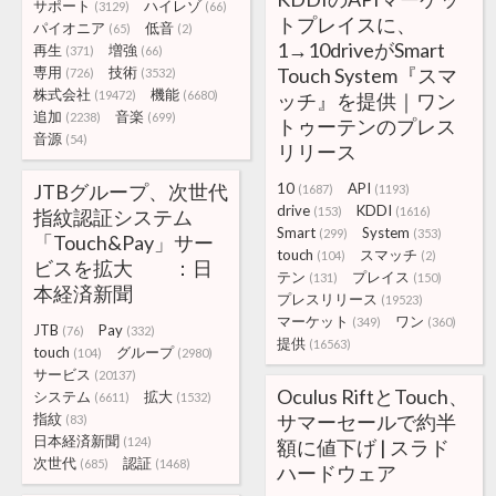
サポート
ハイレゾ
(3129)
(66)
トプレイスに、
パイオニア
低音
(65)
(2)
1→10driveがSmart
再生
増強
(371)
(66)
専用
技術
Touch System『スマ
(726)
(3532)
株式会社
機能
(19472)
(6680)
ッチ』を提供｜ワン
追加
音楽
(2238)
(699)
トゥーテンのプレス
音源
(54)
リリース
JTBグループ、次世代
10
API
(1687)
(1193)
drive
KDDI
(153)
(1616)
指紋認証システム
Smart
System
(299)
(353)
「Touch&Pay」サー
touch
スマッチ
(104)
(2)
ビスを拡大 ：日
テン
プレイス
(131)
(150)
本経済新聞
プレスリリース
(19523)
マーケット
ワン
(349)
(360)
JTB
Pay
(76)
(332)
提供
(16563)
touch
グループ
(104)
(2980)
サービス
(20137)
Oculus RiftとTouch、
システム
拡大
(6611)
(1532)
指紋
サマーセールで約半
(83)
日本経済新聞
(124)
額に値下げ | スラド
次世代
認証
(685)
(1468)
ハードウェア