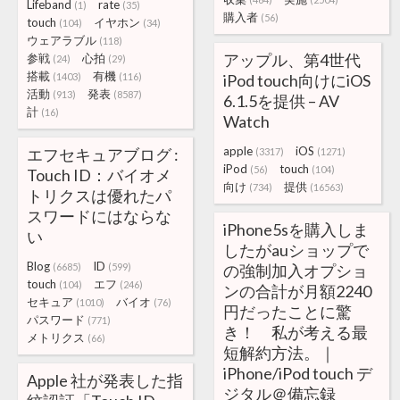
Lifeband
rate
(1)
(35)
購入者
(56)
touch
イヤホン
(104)
(34)
ウェアラブル
(118)
アップル、第4世代
参戦
心拍
(24)
(29)
搭載
有機
(1403)
(116)
iPod touch向けにiOS
活動
発表
(913)
(8587)
6.1.5を提供 – AV
計
(16)
Watch
apple
iOS
エフセキュアブログ :
(3317)
(1271)
iPod
touch
(56)
(104)
Touch ID：バイオメ
向け
提供
(734)
(16563)
トリクスは優れたパ
スワードにはならな
iPhone5sを購入しま
い
したがauショップで
Blog
ID
(6685)
(599)
の強制加入オプショ
touch
エフ
(104)
(246)
ンの合計が月額2240
セキュア
バイオ
(1010)
(76)
円だったことに驚
パスワード
(771)
き！ 私が考える最
メトリクス
(66)
短解約方法。｜
iPhone/iPod touch デ
Apple 社が発表した指
ジタル＠備忘録