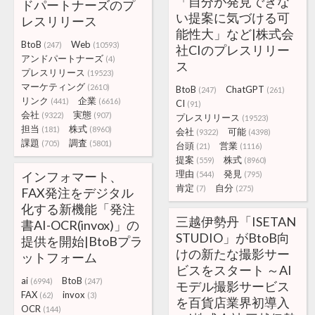
「自分が発見できな
ドパートナーズのプ
い提案に気づける可
レスリリース
能性大」など|株式会
BtoB
Web
(247)
(10593)
社CIのプレスリリー
アンドパートナーズ
(4)
ス
プレスリリース
(19523)
マーケティング
(2610)
BtoB
ChatGPT
(247)
(261)
リンク
企業
(441)
(6616)
CI
(91)
会社
実態
(9322)
(907)
プレスリリース
(19523)
担当
株式
(181)
(8960)
会社
可能
(9322)
(4398)
課題
調査
(705)
(5801)
台頭
営業
(21)
(1116)
提案
株式
(559)
(8960)
理由
発見
インフォマート、
(544)
(795)
肯定
自分
(7)
(275)
FAX発注をデジタル
化する新機能「発注
三越伊勢丹「ISETAN
書AI-OCR(invox)」の
STUDIO」がBtoB向
提供を開始|BtoBプラ
けの新たな撮影サー
ットフォーム
ビスをスタート ～AI
ai
BtoB
(6994)
(247)
モデル撮影サービス
FAX
invox
(62)
(3)
を百貨店業界初導入
OCR
(144)