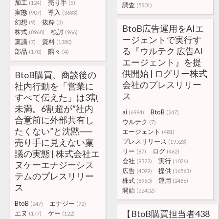
加工
売り手
(124)
(5)
調査
(5801)
実態
導入
(907)
(3683)
幻想
抜粋
(9)
(3)
BtoB広告運用をAIエ
株式
検討
(8960)
(966)
ージェントで実行す
稟議
資料
(7)
(1380)
る『ウルテク 広告AI
部品
隅々
(170)
(4)
エージェント』を提
供開始 | ログリー株式
BtoB購買、商談後の
会社のプレスリリー
社内行動を「営業に
ス
すべて伝えた」は3割
未満。6割超が”社内
ai
BtoB
(6994)
(247)
合意前に外部共有し
ウルテク
(7)
たくない”と沈黙──
エージェント
(481)
売り手に見えない稟
プレスリリース
(19523)
リー
ログ
議の実態 | 株式会社エ
(87)
(462)
会社
実行
(9322)
(1026)
ヌケーエナジーシス
広告
提供
(4099)
(16563)
テムのプレスリリー
株式
運用
(8960)
(2486)
ス
開始
(22402)
BtoB
エナジー
(247)
(72)
【BtoB購買担当者438
エヌ
ケー
(177)
(122)