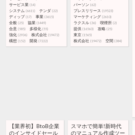
サービス業
パーソン
(14)
(62)
システム
テンダ
プレスリリース
(6611)
(22)
(19523)
ディップ
事業
マーケティング
(17)
(3615)
(2610)
全般
協業
ラクスル
喫煙所
(25)
(1449)
(36)
(2)
合意
多様化
提供
攻略
(585)
(55)
(16563)
(25)
強化
株式会社
東京
(2936)
(19472)
(1565)
構想
開発
株式会社
空間
(152)
(7222)
(19472)
(384)
【業界初】BtoB企業
スマホで簡単!新時代
のインサイドセール
のマニュアル作成ツー