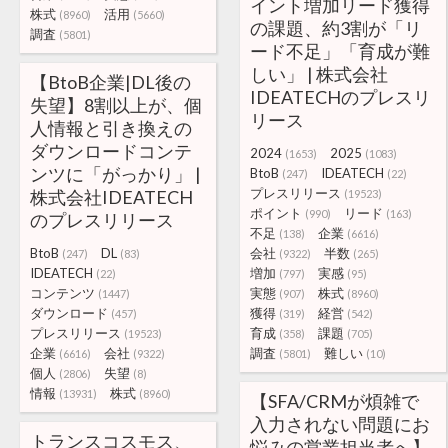
イント増加リード獲得
株式
活用
(8960)
(5660)
の課題、約3割が「リ
調査
(5801)
ード不足」「育成が難
しい」 | 株式会社
【BtoB企業|DL後の
IDEATECHのプレスリ
失望】8割以上が、個
リース
人情報と引き換えの
ダウンロードコンテ
2024
2025
(1653)
(1083)
ンツに「がっかり」 |
BtoB
IDEATECH
(247)
(22)
プレスリリース
株式会社IDEATECH
(19523)
ポイント
リード
(990)
(163)
のプレスリリース
不足
企業
(138)
(6616)
BtoB
DL
会社
半数
(247)
(83)
(9322)
(265)
IDEATECH
増加
実感
(22)
(797)
(95)
コンテンツ
実態
株式
(1447)
(907)
(8960)
ダウンロード
獲得
経営
(457)
(319)
(542)
プレスリリース
育成
課題
(19523)
(358)
(705)
企業
会社
調査
難しい
(6616)
(9322)
(5801)
(10)
個人
失望
(2806)
(8)
情報
株式
(13931)
(8960)
【SFA/CRMが煩雑で
入力されない問題にお
トランスコスモス、
悩みの営業担当者へ】