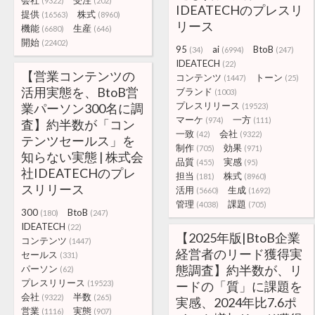
会社
受注
(9322)
(202)
IDEATECHのプレスリ
提供
株式
(16563)
(8960)
リース
機能
生産
(6680)
(646)
開始
(22402)
95
ai
BtoB
(34)
(6994)
(247)
IDEATECH
(22)
【営業コンテンツの
コンテンツ
トーン
(1447)
(25)
活用実態を、BtoB営
ブランド
(1003)
プレスリリース
業パーソン300名に調
(19523)
マーケ
一方
(974)
(111)
査】約半数が「コン
一致
会社
(42)
(9322)
テンツセールス」を
制作
効果
(705)
(971)
知らない実態 | 株式会
品質
実感
(455)
(95)
社IDEATECHのプレ
担当
株式
(181)
(8960)
スリリース
活用
生成
(5660)
(1692)
管理
課題
(4038)
(705)
300
BtoB
(180)
(247)
IDEATECH
(22)
【2025年版|BtoB企業
コンテンツ
(1447)
経営者のリード獲得実
セールス
(331)
態調査】約半数が、リ
パーソン
(62)
プレスリリース
(19523)
ードの「質」に課題を
会社
半数
(9322)
(265)
実感、2024年比7.6ポ
営業
実態
(1116)
(907)