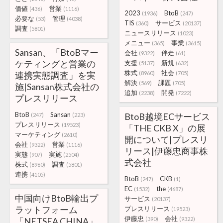
価値
営業
(436)
(1116)
2023
BtoB
(1936)
(247)
必要な
管理
(53)
(4038)
TIS
サービス
(360)
(20137)
調査
(5801)
ニュースリリース
(1023)
メニュー
事業
(365)
(3615)
Sansan、「BtoBマー
会社
伴走
(9322)
(61)
ケティングと営業の
支援
新規
(5137)
(632)
株式
社会
連携実態調査」を実
(8960)
(705)
解決
課題
(569)
(705)
施|Sansan株式会社の
追加
開発
(2238)
(7222)
プレスリリース
BtoB
Sansan
BtoB越境ECサービス
(247)
(223)
プレスリリース
(19523)
「THE CKB X」の展
マーケティング
(2610)
開について|プレスリ
会社
営業
(9322)
(1116)
リース|伊藤忠商事株
実態
実施
(907)
(2504)
式会社
株式
調査
(8960)
(5801)
連携
(4105)
BtoB
CKB
(247)
(1)
EC
the
(1532)
(4687)
中国向けBtoB輸出プ
サービス
(20137)
ラットフォーム
プレスリリース
(19523)
伊藤忠
会社
「NETSEA CHINA」
(390)
(9322)