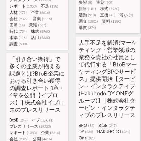
失望
実態
(8)
(907)
レポート
不足
(1353)
(138)
担当
株式
(181)
(8960)
人材
企業
(471)
(6616)
活動
直後
薄い
(913)
(43)
(2)
会社
営業
(9322)
(1116)
調査
資料
(5801)
(1380)
回帰
意識
(14)
(667)
購買
(374)
時代
株式
(734)
(8960)
水準
活用
(116)
(5660)
人手不足を解消!マーケ
調査
(5801)
ティング・営業領域の
業務を貴社の社員とし
「引き合い獲得」で
て代行する「BtoBマー
多くの企業が抱える
ケティングBPOサービ
課題とは?BtoB企業に
ス」提供開始【タービ
おける引き合い獲得
ン・インタラクティブ
の調査レポート 1章・
(Hakuhodo DY ONEグ
4章を公開【イプロ
ループ)】 | 株式会社タ
ス】 | 株式会社イプロ
ービン・インタラクテ
スのプレスリリース
ィブのプレスリリース
BtoB
イプロス
(247)
(1)
BPO
BtoB
(82)
(247)
プレスリリース
(19523)
DY
HAKUHODO
(235)
(231)
レポート
企業
(1353)
(6616)
One
(828)
会社
公開
(9322)
(4616)