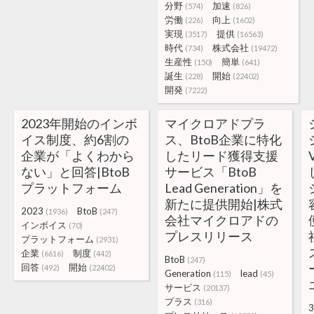
分野
加速
(574)
(826)
労働
向上
(226)
(1602)
実現
提供
(3517)
(16563)
時代
株式会社
(734)
(19472)
生産性
簡単
(150)
(641)
誕生
開始
(228)
(22402)
開発
(7222)
2023年開始のインボ
マイクロアドプラ
イス制度、約6割の
ス、BtoB企業に特化
企業が「よくわから
したリード獲得支援
ない」と回答|BtoB
サービス「BtoB
プラットフォーム
Lead Generation」を
新たに提供開始|株式
2023
BtoB
(1936)
(247)
会社マイクロアドの
インボイス
(70)
プレスリリース
プラットフォーム
(2931)
企業
制度
(6616)
(442)
BtoB
(247)
回答
開始
(492)
(22402)
Generation
lead
(115)
(45)
サービス
(20137)
プラス
(316)
3