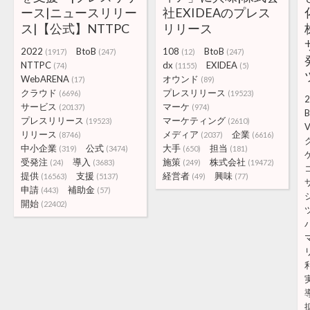
ース|ニュースリリー
社EXIDEAのプレス
ス|【公式】NTTPC
リリース
2022
BtoB
108
BtoB
(1917)
(247)
(12)
(247)
NTTPC
dx
EXIDEA
(74)
(1155)
(5)
WebARENA
オウンド
(17)
(89)
クラウド
プレスリリース
(6696)
(19523)
2
サービス
マーケ
(20137)
(974)
B
プレスリリース
マーケティング
(19523)
(2610)
V
リリース
メディア
企業
(8746)
(2037)
(6616)
中小企業
公式
大手
担当
(319)
(3474)
(650)
(181)
受発注
導入
施策
株式会社
(24)
(3683)
(249)
(19472)
提供
支援
経営者
興味
(16563)
(5137)
(49)
(77)
申請
補助金
(443)
(57)
開始
(22402)