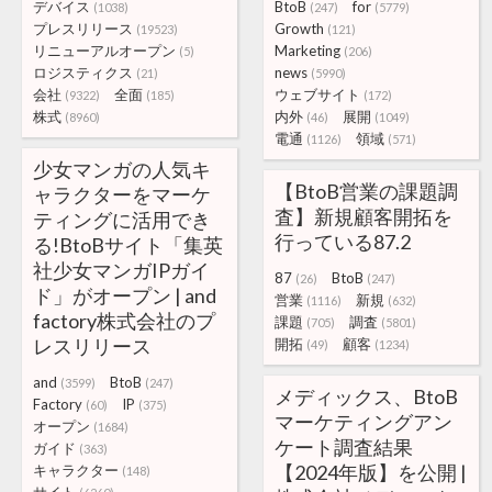
デバイス
BtoB
for
(1038)
(247)
(5779)
プレスリリース
Growth
(19523)
(121)
リニューアルオープン
Marketing
(5)
(206)
ロジスティクス
news
(21)
(5990)
会社
全面
ウェブサイト
(9322)
(185)
(172)
株式
内外
展開
(8960)
(46)
(1049)
電通
領域
(1126)
(571)
少女マンガの人気キ
【BtoB営業の課題調
ャラクターをマーケ
査】新規顧客開拓を
ティングに活用でき
行っている87.2
る!BtoBサイト「集英
社少女マンガIPガイ
87
BtoB
(26)
(247)
ド」がオープン | and
営業
新規
(1116)
(632)
factory株式会社のプ
課題
調査
(705)
(5801)
レスリリース
開拓
顧客
(49)
(1234)
and
BtoB
(3599)
(247)
メディックス、BtoB
Factory
IP
(60)
(375)
マーケティングアン
オープン
(1684)
ケート調査結果
ガイド
(363)
【2024年版】を公開 |
キャラクター
(148)