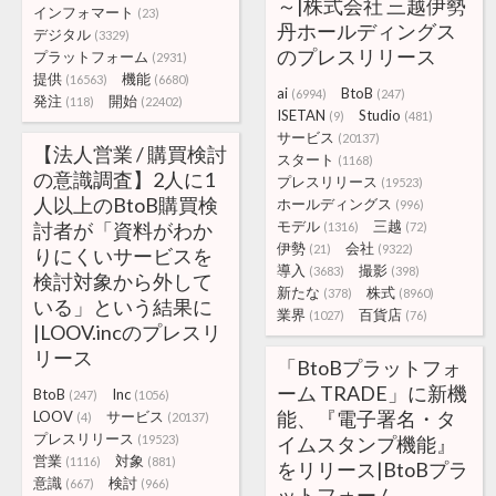
～|株式会社 三越伊勢
インフォマート
(23)
丹ホールディングス
デジタル
(3329)
のプレスリリース
プラットフォーム
(2931)
提供
機能
(16563)
(6680)
ai
BtoB
(6994)
(247)
発注
開始
(118)
(22402)
ISETAN
Studio
(9)
(481)
サービス
(20137)
【法人営業 / 購買検討
スタート
(1168)
の意識調査】2人に1
プレスリリース
(19523)
人以上のBtoB購買検
ホールディングス
(996)
モデル
三越
討者が「資料がわか
(1316)
(72)
伊勢
会社
(21)
(9322)
りにくいサービスを
導入
撮影
(3683)
(398)
検討対象から外して
新たな
株式
(378)
(8960)
いる」という結果に
業界
百貨店
(1027)
(76)
|LOOV.incのプレスリ
リース
「BtoBプラットフォ
ーム TRADE」に新機
BtoB
Inc
(247)
(1056)
能、『電子署名・タ
LOOV
サービス
(4)
(20137)
プレスリリース
(19523)
イムスタンプ機能』
営業
対象
(1116)
(881)
をリリース|BtoBプラ
意識
検討
(667)
(966)
ットフォーム