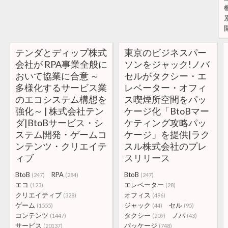
テンダとディップ株式
東京のビジネスパー
会社が RPA事業全般に
ソンをジャック!ノバ
おいて協業に合意 ～
セルがタクシー・エ
多様化するサービス業
レベーター・オフィ
のエコシステム構想を
ス喫煙所空間をパッ
強化～ | 株式会社テン
ケージ化「BtoBマー
ダ|BtoBサービス・シ
ケティング攻略パッ
ステム開発・ゲームコ
ケージ」を提供|ラク
ンテンツ・クリエイテ
スル株式会社のプレ
ィブ
スリリース
BtoB
RPA
BtoB
(247)
(284)
(247)
エコ
エレベーター
(123)
(28)
クリエイティブ
オフィス
(328)
(496)
ゲーム
ジャック
セル
(1555)
(44)
(95)
コンテンツ
タクシー
ノバ
(1447)
(209)
(43)
サービス
パッケージ
(20137)
(748)