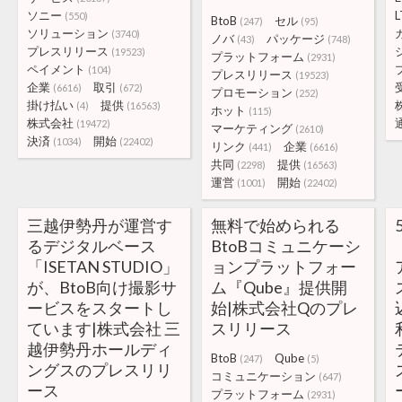
ソニー
L
(550)
BtoB
セル
(247)
(95)
ソリューション
(3740)
ノバ
パッケージ
(43)
(748)
プレスリリース
(19523)
プラットフォーム
(2931)
ペイメント
(104)
プレスリリース
(19523)
企業
取引
(6616)
(672)
プロモーション
(252)
掛け払い
提供
(4)
(16563)
ホット
(115)
株式会社
(19472)
マーケティング
(2610)
決済
開始
(1034)
(22402)
リンク
企業
(441)
(6616)
共同
提供
(2298)
(16563)
運営
開始
(1001)
(22402)
三越伊勢丹が運営す
無料で始められる
るデジタルベース
BtoBコミュニケーシ
「ISETAN STUDIO」
ョンプラットフォー
が、BtoB向け撮影サ
ム『Qube』提供開
ービスをスタートし
始|株式会社Qのプレ
ています|株式会社 三
スリリース
越伊勢丹ホールディ
BtoB
Qube
(247)
(5)
ングスのプレスリリ
コミュニケーション
(647)
ース
プラットフォーム
(2931)