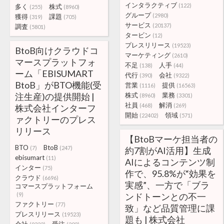
インタラクティブ
(122)
多く
株式
(255)
(8960)
グループ
(2980)
獲得
課題
(319)
(705)
サービス
(20137)
調査
(5801)
タービン
(12)
プレスリリース
(19523)
BtoB向けクラウドコ
マーケティング
(2610)
マースプラットフォ
不足
人手
(138)
(44)
ーム「EBISUMART
代行
会社
(390)
(9322)
BtoB」がBTO機能(受
営業
提供
(1116)
(16563)
注生産)の提供開始 |
株式
業務
(8960)
(3301)
社員
解消
(468)
(269)
株式会社インターフ
開始
領域
(22402)
(571)
ァクトリーのプレス
リリース
【BtoBマーケ担当者の
BTO
BtoB
(7)
(247)
約7割がAI活用】生成
ebisumart
(11)
AIによるコンテンツ制
インター
(75)
作で、95.8%が“効果を
クラウド
(6696)
実感”、一方で「ブラ
コマースプラットフォーム
(9)
ンドトーンとの不一
ファクトリー
(77)
致」など品質管理に課
プレスリリース
(19523)
題も | 株式会社