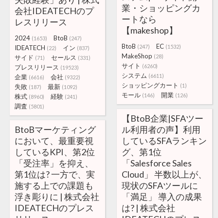
業・ショッピングカ
会社IDEATECHのプ
ートなら
レスリリース
【makeshop】
2024
BtoB
(1653)
(247)
BtoB
EC
(247)
(1532)
IDEATECH
イン
(22)
(837)
MakeShop
(28)
サイド
セールス
(71)
(331)
サイト
(6260)
プレスリリース
(19523)
システム
(6611)
企業
会社
(6616)
(9322)
ショッピングカート
(1)
失敗
最新
(187)
(1092)
モール
開業
(146)
(126)
株式
経験
(8960)
(241)
調査
(5801)
【BtoB企業|SFAツー
BtoBマーケティング
ル利用者の声】利用
において、最重要視
しているSFAランキン
しているKPI、第2位
グ、第1位
「受注率」を抑え、
「Salesforce Sales
第1位は? 一方で、実
Cloud」 半数以上が、
施する上での課題も
現状のSFAツールに
浮き彫りに | 株式会社
「満足」 導入の成果
IDEATECHのプレス
は? | 株式会社