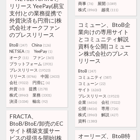
商事
展開
(76)
(1049)
リリース YeePay(易宝
株式
越境
(8960)
(111)
支付)との業務提携で
外貨決済も円滑に|株
コミューン、BtoB企
式会社オークファン
業向けの専用サイト
のプレスリリース
とコミュニティ解説
BtoB
China
資料を公開|コミュー
(247)
(126)
NETSEA
YeePay
(5)
(1)
ン株式会社のプレス
オーク
ファン
(11)
(365)
リリース
プラットフォーム
(2931)
プレスリリース
(19523)
BtoB
(247)
リリース
中国
(8746)
(2433)
コミュニティ
(587)
会社
円滑に
(9322)
(6)
コミューン
(22)
外貨
提携
(10)
(2178)
サイト
(6260)
株式
業務
(8960)
(3301)
プレスリリース
(19523)
決済
輸出
(1034)
(92)
企業
会社
(6616)
(9322)
公開
専用
(4616)
(726)
株式
解説
FRACTA、
(8960)
(427)
資料
(1380)
BtoB/BtoE/卸売のEC
サイト構築支援サー
オーリーズ、BtoB特
ビスの提供を開始|株