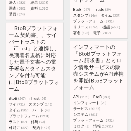
法人
結果
(2821)
(2058)
調査
資料
(5801)
(1380)
BtoB
Trade
(247)
(59)
購買
(374)
スタンプ
タイム
(146)
(307)
プラットフォーム
(2931)
リリース
機能
「BtoBプラットフォ
(8746)
(6680)
署名
電子
(193)
(2107)
ーム 契約書」、サイ
バートラストの
インフォマートの
「iTrust」と連携し、
「BtoBプラットフォ
長期署名規格に対応
ーム 請求書」とミロ
した電子文書への電
ク情報サービスの販
子署名とタイムスタ
売システムがAPI連携
ンプを付与可能
を開始|BtoBプラット
に|BtoBプラットフォ
フォーム
ーム
API
BtoB
(1193)
(247)
BtoB
iTrust
(247)
(24)
インフォマート
(23)
サイ
スタンプ
(731)
(146)
サービス
(20137)
タイム
バート
(307)
(48)
システム
(6611)
プラットフォーム
(2931)
プラットフォーム
(2931)
ラスト
付与
(87)
(93)
ミロク
情報
(2)
(13931)
可能に
契約
(627)
(1495)