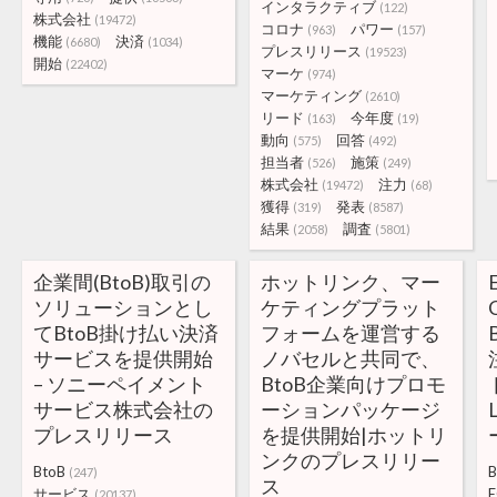
インタラクティブ
(122)
株式会社
(19472)
コロナ
パワー
(963)
(157)
機能
決済
(6680)
(1034)
プレスリリース
(19523)
開始
(22402)
マーケ
(974)
マーケティング
(2610)
リード
今年度
(163)
(19)
動向
回答
(575)
(492)
担当者
施策
(526)
(249)
株式会社
注力
(19472)
(68)
獲得
発表
(319)
(8587)
結果
調査
(2058)
(5801)
企業間(BtoB)取引の
ホットリンク、マー
ソリューションとし
ケティングプラット
てBtoB掛け払い決済
フォームを運営する
サービスを提供開始
ノバセルと共同で、
– ソニーペイメント
BtoB企業向けプロモ
サービス株式会社の
ーションパッケージ
プレスリリース
を提供開始|ホットリ
ンクのプレスリリー
BtoB
B
(247)
ス
サービス
E
(20137)