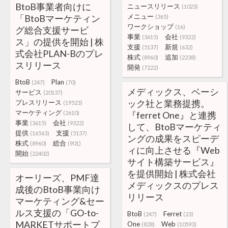
BtoB事業者向けに
ニュースリリース
(1023)
メニュー
「BtoBマーケティン
(365)
ワークショップ
(16)
グ総合支援サービ
事業
会社
(3615)
(9322)
ス」の提供を開始 | 株
支援
新規
(5137)
(632)
式会社PLAN-Bのプレ
株式
追加
(8960)
(2238)
スリリース
開発
(7222)
BtoB
Plan
(247)
(70)
メディックス、ベーシ
サービス
(20137)
ック社と業務提携。
プレスリリース
(19523)
マーケティング
(2610)
『ferret One』と連携
事業
会社
(3615)
(9322)
して、BtoBマーケティ
提供
支援
(16563)
(5137)
ングの成果をスピーデ
株式
総合
(8960)
(901)
ィに向上させる『Web
開始
(22402)
サイト構築サービス』
を提供開始 | 株式会社
オーリーズ、PMF達
メディックスのプレス
成後のBtoB事業向け
リリース
マーケティング&セー
ルス支援の「GO-to-
BtoB
Ferret
(247)
(23)
MARKETサポートプ
One
Web
(828)
(10593)