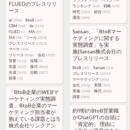
ブランド
ベック
(1003)
(39)
FLUEDのプレスリリ
ランキング
戦略
(602)
(691)
ース
研究
総合
(2321)
(901)
通信
(2491)
ai
BtoB
(6994)
(247)
CRM
dx
(240)
(1155)
Sansan、「BtoBマー
FLUED
MA
(1)
(87)
ケティングに関する
SFA
ツール
(78)
(2914)
プレスリリース
(19523)
実態調査」を実
マーケ
(974)
施|Sansan株式会社の
リリース
会社
(8746)
(9322)
プレスリリース
営業
役職
(1116)
(9)
支援
株式
(5137)
(8960)
BtoB
Sansan
(247)
(223)
生成
自動
(1692)
(2857)
プレスリリース
(19523)
部署
(33)
マーケティング
(2610)
会社
実態
(9322)
(907)
実施
株式
「BtoB企業のWEBマ
(2504)
(8960)
調査
(5801)
ーケティング実態調
査」BtoB企業のマー
約9割のBtoB営業職
ケティング担当者が
がChatGPTの台頭に
抱えている課題とは?|
「肯定的」 理由に
株式会社リンクアン