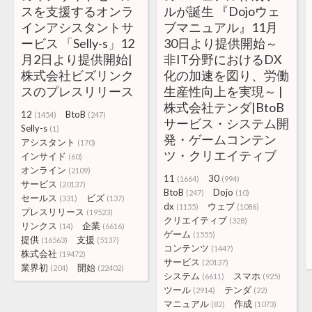
スを支援するオンラ
ルが誕生 『Dojoウェ
インアシスタントサ
ブマニュアル』11月
ービス 「Selly-s」12
30日より提供開始～
月2日より提供開始|
非IT分野におけるDX
株式会社ビズリンク
化の加速を図り、労働
スのプレスリリース
生産性向上を実現～ |
株式会社テンダ|BtoB
12
BtoB
(1454)
(247)
サービス・システム開
Selly-s
(1)
発・ゲームコンテン
アシスタント
(170)
ツ・クリエイティブ
インサイド
(60)
オンライン
(2109)
11
30
(1664)
(994)
サービス
(20137)
BtoB
Dojo
(247)
(10)
セールス
ビズ
(331)
(137)
dx
ウェブ
(1155)
(1086)
プレスリリース
(19523)
クリエイティブ
(328)
リンクス
企業
(14)
(6616)
ゲーム
(1555)
提供
支援
(16563)
(5137)
コンテンツ
(1447)
株式会社
(19472)
サービス
(20137)
業界初
開始
(204)
(22402)
システム
スマホ
(6611)
(925)
ツール
テンダ
(2914)
(22)
マニュアル
作成
(82)
(1073)