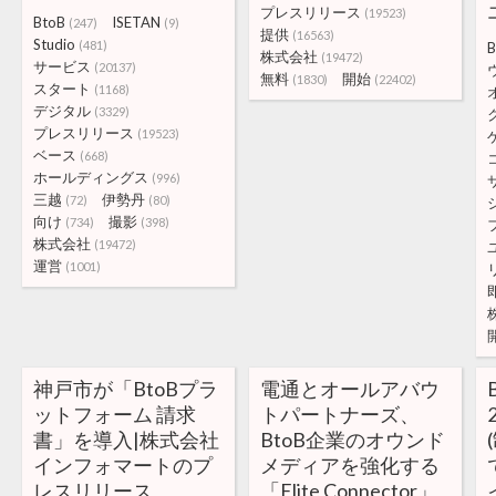
プレスリリース
(19523)
BtoB
ISETAN
(247)
(9)
提供
(16563)
Studio
(481)
B
株式会社
(19472)
サービス
(20137)
無料
開始
(1830)
(22402)
スタート
(1168)
デジタル
(3329)
プレスリリース
(19523)
ベース
(668)
ホールディングス
(996)
三越
伊勢丹
(72)
(80)
向け
撮影
(734)
(398)
株式会社
(19472)
運営
(1001)
神戸市が「BtoBプラ
電通とオールアバウ
ットフォーム 請求
トパートナーズ、
書」を導入|株式会社
BtoB企業のオウンド
インフォマートのプ
メディアを強化する
レスリリース
「Elite Connector」