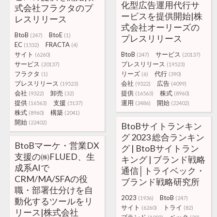
化型広告運用代行サ
式会社フラクタのプ
ービスを提供開始|株
レスリリース
式会社オーリーズの
BtoB
BtoE
(247)
(1)
プレスリリース
EC
FRACTA
(1532)
(4)
サイト
BtoB
サービス
(6260)
(247)
(20137)
サービス
プレスリリース
(20137)
(19523)
フラクタ
リーズ
代行
(1)
(6)
(390)
プレスリリース
会社
広告
(19523)
(9322)
(4099)
会社
卸売
提供
株式
(9322)
(32)
(16563)
(8960)
提供
支援
運用
開始
(16563)
(5137)
(2486)
(22402)
株式
構築
(8960)
(2041)
開始
(22402)
BtoBサイトランキン
グ 2023 総合ランキン
BtoBマーケ・営業DX
グ | BtoBサイトラン
支援の㈱FLUED、生
キング | ブランド戦略
成系AIで
通信│トライベック・
CRM/MA/SFAの役
ブランド戦略研究所
職・部署仕分けを自
2023
BtoB
(1936)
(247)
動化するツールをリ
サイト
トライ
(6260)
(82)
リース|株式会社