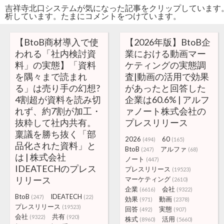
吉祥寺北口システムが気になった記事をクリップしています
析しています。たまにコメントをつけています。
【BtoB商材導入で使
【2026年版】BtoB企
われる「社内検討資
業における動画マー
料」の実態】「資料
ケティングの実態調
を隅々まで読まれ
査|動画の活用で効果
る」は売り手の幻想?
があったと回答した
4割超が資料を読み切
企業は60.6% | アルフ
れず、約7割が加工・
ァノート株式会社の
抜粋して社内共有。
プレスリリース
稟議を勝ち抜く「部
2026
60
(494)
(165)
品化された資料」と
BtoB
アルファ
(247)
(68)
は | 株式会社
ノート
(447)
IDEATECHのプレス
プレスリリース
(19523)
リリース
マーケティング
(2610)
企業
会社
(6616)
(9322)
BtoB
IDEATECH
(247)
(22)
効果
動画
(971)
(2378)
プレスリリース
(19523)
回答
実態
(492)
(907)
会社
共有
(9322)
(920)
株式
活用
(8960)
(5660)