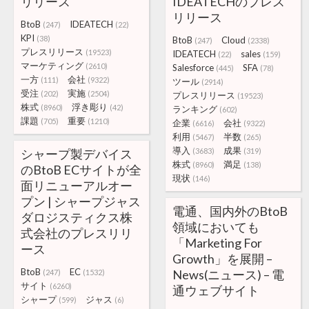
リリース
IDEATECHのプレス
リリース
BtoB
IDEATECH
(247)
(22)
KPI
(38)
BtoB
Cloud
(247)
(2338)
プレスリリース
(19523)
IDEATECH
sales
(22)
(159)
マーケティング
(2610)
Salesforce
SFA
(445)
(78)
一方
会社
(111)
(9322)
ツール
(2914)
受注
実施
(202)
(2504)
プレスリリース
(19523)
株式
浮き彫り
(8960)
(42)
ランキング
(602)
課題
重要
(705)
(1210)
企業
会社
(6616)
(9322)
利用
半数
(5467)
(265)
導入
成果
シャープ製デバイス
(3683)
(319)
株式
満足
(8960)
(138)
のBtoB ECサイトが全
現状
(146)
面リニューアルオー
プン | シャープジャス
電通、国内外のBtoB
ダロジスティクス株
領域においても
式会社のプレスリリ
「Marketing For
ース
Growth」を展開 –
BtoB
EC
News(ニュース) – 電
(247)
(1532)
サイト
(6260)
通ウェブサイト
シャープ
ジャス
(599)
(6)