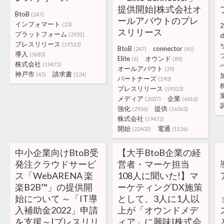
提供開始|株式会社オ
BtoB
(247)
ールアバウトのプレ
インフォマート
(23)
2
スリリース
プラットフォーム
(2931)
d
プレスリリース
(19523)
BtoB
connector
(247)
(41)
導入
(3683)
Elite
オウンド
(6)
(89)
株式会社
(19472)
オールアバウト
(29)
神戸市
請求書
(45)
(124)
パートナーズ
(190)
プレスリリース
(19523)
メディア
企業
(2037)
(6616)
強化
提供
(2936)
(16563)
株式会社
(19472)
開始
電通
(22402)
(1126)
中小企業向けBtoB受
【大手BtoB企業の経
発注クラウドサービ
営者・マーケ担当
ス「WebARENA 楽
108人に聞いた!】マ
楽B2B™」の提供開
ーケティングDX施策
始について ～「IT導
として、3人に1人以
入補助金2022」申請
上が「オウンドメデ
を支援～|プレスリリ
ィア」に興味|株式会