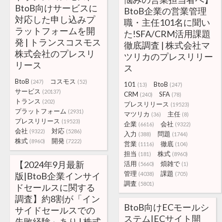
BtoB向けサービスに
BtoB企業の営業管理
対応した申し込みプ
職・主任101名に聞い
ラットフォームを開
た!SFA/CRM活用課題
発 | トランスコスモス
徹底調査 | 株式会社マ
株式会社のプレスリ
ツリカのプレスリリー
リース
ス
BtoB
コスモス
(247)
(52)
101
BtoB
(13)
(247)
サービス
(20137)
CRM
SFA
(240)
(78)
トランス
(202)
プレスリリース
(19523)
プラットフォーム
(2931)
マツリカ
主任
(36)
(8)
プレスリリース
(19523)
企業
会社
(6616)
(9322)
会社
対応
(9322)
(5286)
入力
問題
(388)
(1744)
株式
開発
(8960)
(7222)
営業
徹底
(1116)
(104)
担当
株式
(181)
(8960)
【2024年9月最新
活用
煩雑で
(5660)
(1)
管理
課題
版|BtoB企業インサイ
(4038)
(705)
調査
(5801)
ドセールスに関する
調査】約8割が「イン
BtoB向けECモールシ
サイドセールスでの
ステム|ECサイト開
失敗経験」あり | 株式