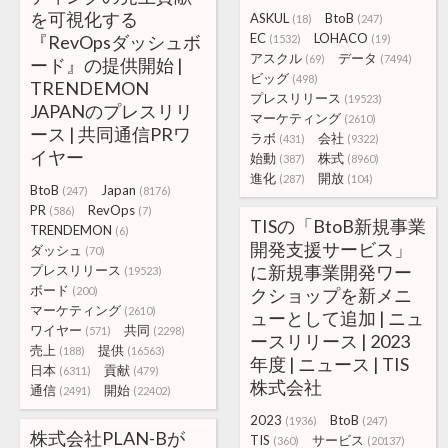
を可視化する
ASKUL
BtoB
(18)
(247)
EC
LOHACO
『RevOpsダッシュボ
(1532)
(19)
アスクル
データ
(69)
(7494)
ード』の提供開始 |
ビッグ
(498)
TRENDEMON
プレスリリース
(19523)
JAPANのプレスリリ
マーケティング
(2610)
ース | 共同通信PRワ
ラボ
会社
(431)
(9322)
イヤー
始動
株式
(387)
(8960)
進化
開放
(287)
(104)
BtoB
Japan
(247)
(8176)
PR
RevOps
(586)
(7)
TISの「BtoB新規事業
TRENDEMON
(6)
開発支援サービス」
ダッシュ
(70)
に新規事業開発ワー
プレスリリース
(19523)
ボード
(200)
クショップを新メニ
マーケティング
(2610)
ューとして追加 | ニュ
ワイヤー
共同
(571)
(2298)
ースリリース | 2023
売上
提供
(188)
(16563)
年度 | ニュース | TIS
日本
貢献
(6311)
(479)
株式会社
通信
開始
(2491)
(22402)
2023
BtoB
(1936)
(247)
株式会社PLAN-Bが
TIS
サービス
(360)
(20137)