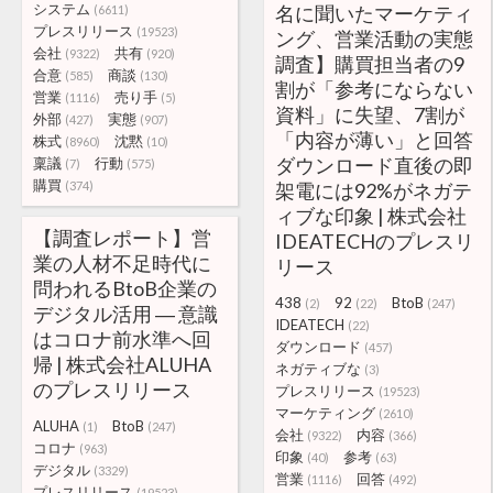
システム
名に聞いたマーケティ
(6611)
プレスリリース
(19523)
ング、営業活動の実態
会社
共有
(9322)
(920)
調査】購買担当者の9
合意
商談
(585)
(130)
割が「参考にならない
営業
売り手
(1116)
(5)
資料」に失望、7割が
外部
実態
(427)
(907)
「内容が薄い」と回答
株式
沈黙
(8960)
(10)
ダウンロード直後の即
稟議
行動
(7)
(575)
購買
(374)
架電には92%がネガテ
ィブな印象 | 株式会社
【調査レポート】営
IDEATECHのプレスリ
業の人材不足時代に
リース
問われるBtoB企業の
438
92
BtoB
(2)
(22)
(247)
デジタル活用 ― 意識
IDEATECH
(22)
はコロナ前水準へ回
ダウンロード
(457)
帰 | 株式会社ALUHA
ネガティブな
(3)
のプレスリリース
プレスリリース
(19523)
マーケティング
(2610)
ALUHA
BtoB
(1)
(247)
会社
内容
(9322)
(366)
コロナ
(963)
印象
参考
(40)
(63)
デジタル
(3329)
営業
回答
(1116)
(492)
プレスリリース
(19523)