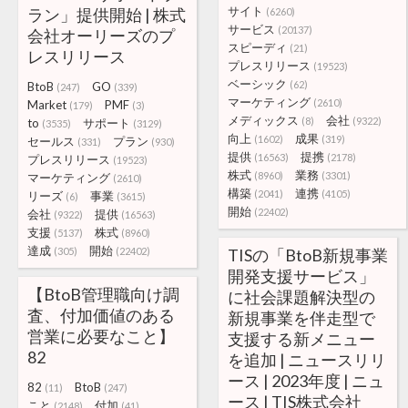
サイト
ラン」提供開始 | 株式
(6260)
サービス
(20137)
会社オーリーズのプ
スピーディ
(21)
レスリリース
プレスリリース
(19523)
ベーシック
(62)
BtoB
GO
(247)
(339)
マーケティング
(2610)
Market
PMF
(179)
(3)
メディックス
会社
(8)
(9322)
to
サポート
(3535)
(3129)
向上
成果
(1602)
(319)
セールス
プラン
(331)
(930)
提供
提携
(16563)
(2178)
プレスリリース
(19523)
株式
業務
(8960)
(3301)
マーケティング
(2610)
構築
連携
(2041)
(4105)
リーズ
事業
(6)
(3615)
開始
(22402)
会社
提供
(9322)
(16563)
支援
株式
(5137)
(8960)
達成
開始
(305)
(22402)
TISの「BtoB新規事業
開発支援サービス」
【BtoB管理職向け調
に社会課題解決型の
査、付加価値のある
新規事業を伴走型で
営業に必要なこと】
支援する新メニュー
82
を追加 | ニュースリリ
ース | 2023年度 | ニュ
82
BtoB
(11)
(247)
ース | TIS株式会社
こと
付加
(2148)
(41)