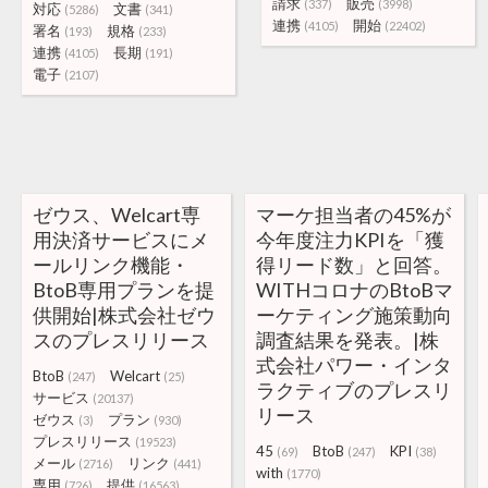
請求
販売
(337)
(3998)
対応
文書
(5286)
(341)
連携
開始
(4105)
(22402)
署名
規格
(193)
(233)
連携
長期
(4105)
(191)
電子
(2107)
ゼウス、Welcart専
マーケ担当者の45%が
用決済サービスにメ
今年度注力KPIを「獲
ールリンク機能・
得リード数」と回答。
BtoB専用プランを提
WITHコロナのBtoBマ
供開始|株式会社ゼウ
ーケティング施策動向
スのプレスリリース
調査結果を発表。|株
式会社パワー・インタ
BtoB
Welcart
(247)
(25)
ラクティブのプレスリ
サービス
(20137)
リース
ゼウス
プラン
(3)
(930)
プレスリリース
(19523)
45
BtoB
KPI
(69)
(247)
(38)
メール
リンク
(2716)
(441)
with
(1770)
専用
提供
(726)
(16563)