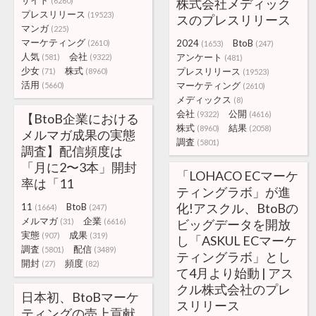
サイト
(6260)
株式会社メディック
プレスリリース
(19523)
スのプレスリリース
マンガ
(225)
マーケティング
2024
BtoB
(2610)
(1653)
(247)
人気
会社
アンケート
(581)
(9322)
(481)
少女
株式
プレスリリース
(71)
(8960)
(19523)
活用
マーケティング
(5660)
(2610)
メディックス
(8)
会社
公開
(9322)
(4616)
【BtoB企業における
株式
結果
(8960)
(2058)
メルマガ成果の実態
調査
(5801)
調査】配信頻度は
「月に2〜3本」開封
「LOHACO ECマーケ
率は「11
ティングラボ」が進
化!アスクル、BtoBの
11
BtoB
(1664)
(247)
メルマガ
企業
(31)
(6616)
ビッグデータを開放
実態
成果
(907)
(319)
し「ASKUL ECマーケ
調査
配信
(5801)
(3489)
ティングラボ」とし
開封
頻度
(27)
(82)
て4月より始動 | アス
クル株式会社のプレ
日本初、BtoBマーケ
スリリース
ティングの売上貢献