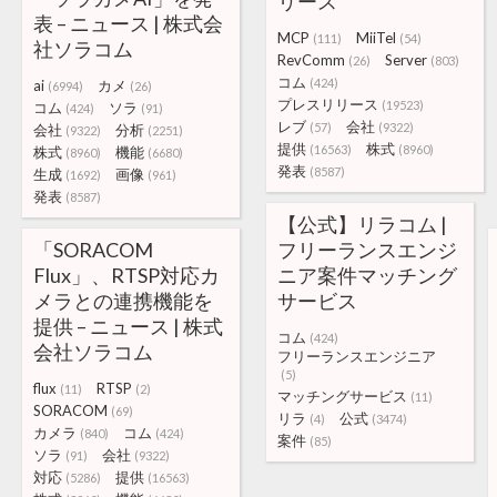
リース
表 – ニュース | 株式会
MCP
MiiTel
(111)
(54)
社ソラコム
RevComm
Server
(26)
(803)
コム
(424)
ai
カメ
(6994)
(26)
プレスリリース
(19523)
コム
ソラ
(424)
(91)
レブ
会社
(57)
(9322)
会社
分析
(9322)
(2251)
提供
株式
(16563)
(8960)
株式
機能
(8960)
(6680)
発表
(8587)
生成
画像
(1692)
(961)
発表
(8587)
【公式】リラコム |
「SORACOM
フリーランスエンジ
Flux」、RTSP対応カ
ニア案件マッチング
メラとの連携機能を
サービス
提供 – ニュース | 株式
コム
(424)
会社ソラコム
フリーランスエンジニア
(5)
flux
RTSP
(11)
(2)
マッチングサービス
(11)
SORACOM
(69)
リラ
公式
(4)
(3474)
カメラ
コム
(840)
(424)
案件
(85)
ソラ
会社
(91)
(9322)
対応
提供
(5286)
(16563)