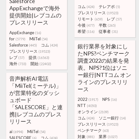
Salesforce
コム
テレアポ
AppExchangeで海外
(424)
(5)
プレスリリース
(19523)
提供開始|レブコムの
リモート
レブ
(659)
(57)
プレスリリース
今後
半数
(477)
(265)
希望
従事者
(116)
(31)
AppExchange
(16)
for
MiiTel
(5779)
(54)
Salesforce
コム
銀行業界を対象にし
(445)
(424)
プレスリリース
(19523)
たNPS?ベンチマーク
レブ
提供
(57)
(16563)
調査2022の結果を発
海外
開始
(733)
(22402)
表。NPS?1位はソニ
ー銀行|NTTコム オン
音声解析AI電話
ラインのプレスリリ
「MiiTel(ミーテル)」
ース
が営業特化のダッシ
ュボード
2022
NPS
(1917)
(16)
NTT
「SALESCORE」と連
(4050)
オンライン
(2109)
携|レブコムのプレス
コム
ソニー銀行
(424)
(14)
リリース
プレスリリース
(19523)
ベンチマーク
(63)
ai
MiiTel
(6994)
(54)
対象
業界
(881)
(1027)
SALESCORE
コム
(6)
(424)