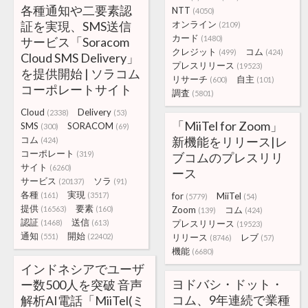
各種通知や二要素認
NTT
(4050)
証を実現、SMS送信
オンライン
(2109)
カード
(1480)
サービス「Soracom
クレジット
コム
(499)
(424)
Cloud SMS Delivery」
プレスリリース
(19523)
を提供開始 | ソラコム
リサーチ
自主
(600)
(101)
コーポレートサイト
調査
(5801)
Cloud
Delivery
(2338)
(53)
「MiiTel for Zoom」
SMS
SORACOM
(300)
(69)
コム
新機能をリリース|レ
(424)
コーポレート
(319)
ブコムのプレスリリ
サイト
(6260)
ース
サービス
ソラ
(20137)
(91)
各種
実現
(161)
(3517)
for
MiiTel
(5779)
(54)
提供
要素
(16563)
(160)
Zoom
コム
(139)
(424)
認証
送信
(1468)
(613)
プレスリリース
(19523)
通知
開始
(551)
(22402)
リリース
レブ
(8746)
(57)
機能
(6680)
インドネシアでユーザ
ヨドバシ・ドット・
ー数500人を突破 音声
コム、9年連続で業種
解析AI電話「MiiTel(ミ