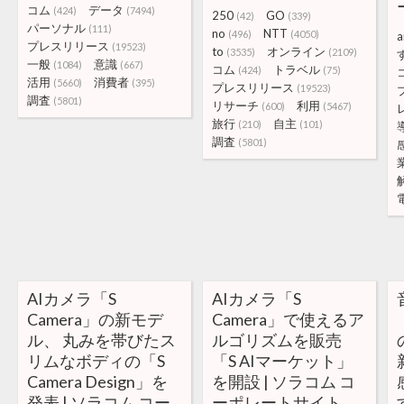
コム
データ
(424)
(7494)
250
GO
(42)
(339)
パーソナル
(111)
no
NTT
(496)
(4050)
a
プレスリリース
(19523)
to
オンライン
(3535)
(2109)
一般
意識
(1084)
(667)
コム
トラベル
(424)
(75)
活用
消費者
(5660)
(395)
プレスリリース
(19523)
調査
(5801)
リサーチ
利用
(600)
(5467)
旅行
自主
(210)
(101)
調査
(5801)
AIカメラ「S
AIカメラ「S
Camera」の新モデ
Camera」で使えるア
ル、 丸みを帯びたス
ルゴリズムを販売
リムなボディの「S
「S AIマーケット」
Camera Design」を
を開設 | ソラコム コ
発表 | ソラコム コー
ーポレートサイト