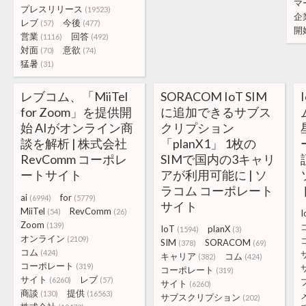
マ
プレスリリース
(19523)
企
レブ
今後
(57)
(477)
開
営業
回答
(1116)
(492)
対面
意欲
(70)
(74)
猛暑
(31)
レブコム、「MiiTel
SORACOM IoT SIM
for Zoom」を提供開
に追加できるサブス
始 AIがオンライン商
クリプション
談を解析 | 株式会社
「planX1」 1枚の
RevComm コーポレ
SIMで国内の3キャリ
ートサイト
アが利用可能に | ソ
ラコム コーポレート
ai
for
(6994)
(5779)
サイト
MiiTel
RevComm
(54)
(26)
I
Zoom
(139)
IoT
planX
(1594)
(3)
オンライン
(2109)
SIM
SORACOM
(378)
(69)
コム
(424)
キャリア
コム
(382)
(424)
コーポレート
(319)
コーポレート
(319)
サイト
レブ
(6260)
(57)
サイト
(6260)
商談
提供
(130)
(16563)
サブスクリプション
(202)