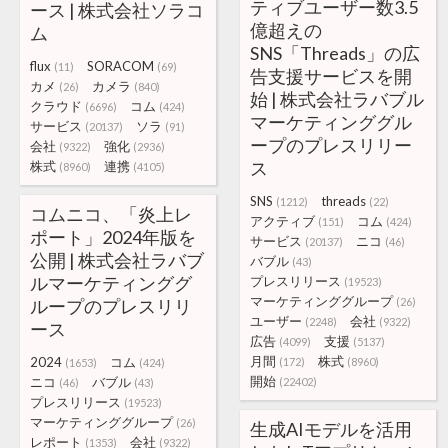
ティブユーザー数3.5
ース | 株式会社ソラコ
億超えの
ム
SNS「Threads」の広
flux
SORACOM
(11)
(69)
告支援サービスを開
カメ
カメラ
(26)
(840)
始 | 株式会社ラバブル
クラウド
コム
(6696)
(424)
マーケティンググル
サービス
ソラ
(20137)
(91)
ープのプレスリリー
会社
強化
(9322)
(2936)
ス
株式
連携
(8960)
(4105)
SNS
threads
(1212)
(22)
コムニコ、「炎上レ
アクティブ
コム
(151)
(424)
ポート」2024年版を
サービス
ニコ
(20137)
(46)
公開 | 株式会社ラバブ
バブル
(43)
ルマーケティンググ
プレスリリース
(19523)
マーケティンググループ
ループのプレスリリ
(26)
ユーザー
会社
(2248)
(9322)
ース
広告
支援
(4099)
(5137)
月間
株式
2024
コム
(172)
(8960)
(1653)
(424)
開始
ニコ
バブル
(22402)
(46)
(43)
プレスリリース
(19523)
マーケティンググループ
(26)
生成AIモデルを活用
レポート
会社
(1353)
(9322)