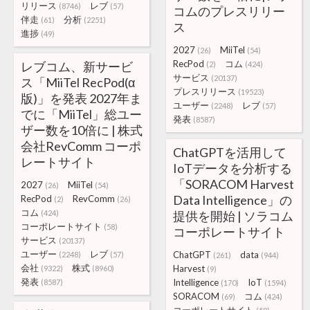
リリース
レブ
(8746)
(57)
コムのプレスリリー
伴走
分析
(61)
(2251)
ス
進捗
(49)
2027
MiiTel
(26)
(54)
RecPod
コム
レブコム、新サービ
(2)
(424)
サービス
(20137)
ス「MiiTel RecPod(α
プレスリリース
(19523)
版)」を発表 2027年ま
ユーザー
レブ
(2248)
(57)
でに「MiiTel」総ユー
発表
(8587)
ザー数を10倍に | 株式
会社RevComm コーポ
ChatGPTを活用して
レートサイト
IoTデータを分析する
「SORACOM Harvest
2027
MiiTel
(26)
(54)
Data Intelligence」の
RecPod
RevComm
(2)
(26)
コム
(424)
提供を開始 | ソラコム
コーポレートサイト
(58)
コーポレートサイト
サービス
(20137)
ユーザー
レブ
ChatGPT
data
(2248)
(57)
(261)
(944)
会社
株式
Harvest
(9322)
(8960)
(9)
発表
Intelligence
IoT
(8587)
(170)
(1594)
SORACOM
コム
(69)
(424)