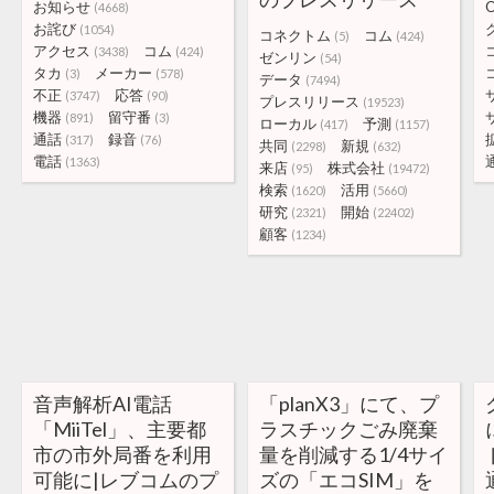
お知らせ
O
(4668)
お詫び
(1054)
コネクトム
コム
(5)
(424)
アクセス
コム
(3438)
(424)
ゼンリン
(54)
タカ
メーカー
(3)
(578)
データ
(7494)
不正
応答
(3747)
(90)
プレスリリース
(19523)
機器
留守番
(891)
(3)
ローカル
予測
(417)
(1157)
通話
録音
(317)
(76)
共同
新規
(2298)
(632)
電話
(1363)
来店
株式会社
(95)
(19472)
検索
活用
(1620)
(5660)
研究
開始
(2321)
(22402)
顧客
(1234)
音声解析AI電話
「planX3」にて、プ
「MiiTel」、主要都
ラスチックごみ廃棄
市の市外局番を利用
量を削減する1/4サイ
可能に|レブコムのプ
ズの「エコSIM」を