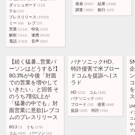
発表
結果
(8587)
(2058)
ダッシュボード
(112)
調査
銀行
(5801)
(629)
テル
(25)
プレスリリース
(19523)
ミー
レブ
(86)
(57)
営業
特化
(1116)
(635)
解析
連携
(1161)
(4105)
電話
音声
(1363)
(821)
【続く猛暑…営業パ
パナソニックHD、
S
ーソンはどうする?】
特許侵害で米ブロー
80.3%が今後「対面
ドコムを提訴へ | ス
での営業を増やして
ラド
いきたい」と回答 そ
を
HD
コム
(222)
(424)
のうち7割以上が
パナソニック
(689)
「猛暑の中でも」対
ブロード
侵害
(30)
(468)
L
面営業に意欲|レブコ
提訴
特許
(303)
(556)
イ
ムのプレスリリース
コ
サ
80.3
うち
(3)
(178)
プ
コム
パーソン
(424)
(62)