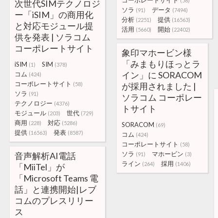
コーポレートサイト
(58)
次世代SIMテクノロジ
ソラ
データ
(91)
(7494)
ー「iSIM」の商用化
分析
提供
(2251)
(16563)
と対応モジュール提
活用
開始
(5660)
(22402)
供を発表 | ソラコム
コーポレートサイト
象印マホービン様
「みまもりほっとラ
iSIM
SIM
(1)
(378)
イン」に SORACOM
コム
(424)
コーポレートサイト
(58)
が採用されました |
ソラ
(91)
ソラコム コーポレー
テクノロジー
(4376)
トサイト
モジュール
世代
(203)
(729)
商用
対応
(228)
(5286)
SORACOM
(69)
提供
発表
(16563)
(8587)
コム
(424)
コーポレートサイト
(58)
ソラ
マホービン
音声解析AI電話
(91)
(3)
ライン
採用
(264)
(1406)
「MiiTel」が
「Microsoft Teams 電
話」と連携開始|レブ
コムのプレスリリー
ス