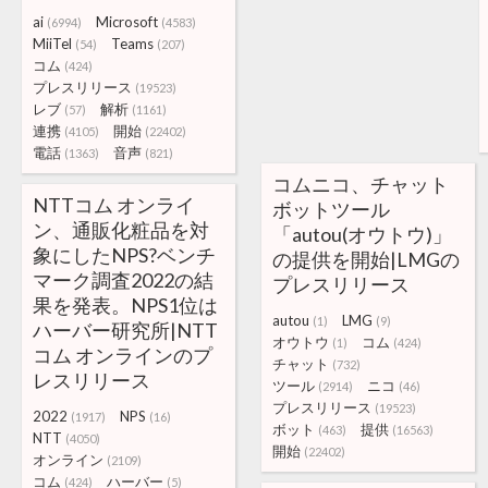
ai
Microsoft
(6994)
(4583)
MiiTel
Teams
(54)
(207)
コム
(424)
プレスリリース
(19523)
レブ
解析
(57)
(1161)
連携
開始
(4105)
(22402)
電話
音声
(1363)
(821)
コムニコ、チャット
NTTコム オンライ
ボットツール
ン、通販化粧品を対
「autou(オウトウ)」
象にしたNPS?ベンチ
の提供を開始|LMGの
マーク調査2022の結
プレスリリース
果を発表。NPS1位は
autou
LMG
(1)
(9)
ハーバー研究所|NTT
オウトウ
コム
(1)
(424)
コム オンラインのプ
チャット
(732)
レスリリース
ツール
ニコ
(2914)
(46)
プレスリリース
(19523)
2022
NPS
(1917)
(16)
ボット
提供
(463)
(16563)
NTT
(4050)
開始
(22402)
オンライン
(2109)
コム
ハーバー
(424)
(5)