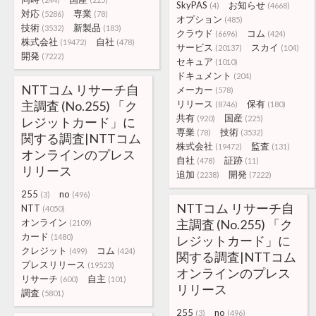
SkyPAS
お知らせ
(4)
(4668)
対応
専業
(5286)
(78)
オプション
(485)
技術
新製品
(3532)
(183)
クラウド
コム
(6696)
(424)
株式会社
自社
(19472)
(478)
サービス
スカイ
(20137)
(104)
開発
(7222)
セキュア
(1010)
ドキュメント
(204)
NTTコム リサーチ自
メーカー
(578)
主調査 (No.255) 「ク
リリース
保有
(8746)
(180)
共有
国産
(920)
(225)
レジットカード」に
専業
技術
(78)
(3532)
関する調査|NTTコム
株式会社
監査
(19472)
(131)
オンラインのプレス
自社
証跡
(478)
(11)
リリース
追加
開発
(2238)
(7222)
255
no
(3)
(496)
NTTコム リサーチ自
NTT
(4050)
オンライン
主調査 (No.255) 「ク
(2109)
カード
(1480)
レジットカード」に
クレジット
コム
(499)
(424)
関する調査|NTTコム
プレスリリース
(19523)
オンラインのプレス
リサーチ
自主
(600)
(101)
リリース
調査
(5801)
255
no
(3)
(496)