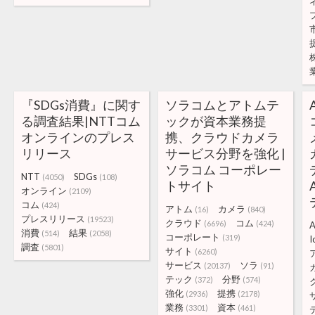
『SDGs消費』に関す
ソラコムとアトムテ
る調査結果|NTTコム
ックが資本業務提
オンラインのプレス
携、クラウドカメラ
リリース
サービス分野を強化 |
ソラコム コーポレー
NTT
SDGs
(4050)
(108)
トサイト
オンライン
(2109)
コム
(424)
アトム
カメラ
(16)
(840)
プレスリリース
(19523)
クラウド
コム
(6696)
(424)
消費
結果
(514)
(2058)
コーポレート
(319)
I
調査
(5801)
サイト
(6260)
サービス
ソラ
(20137)
(91)
テック
分野
(372)
(574)
強化
提携
(2936)
(2178)
業務
資本
(3301)
(461)