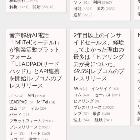
株式会社
(19472)
ソラ
利用
(91)
(5467)
解析
開始
(1161)
(22402)
可能
国内
(4398)
(2059)
追加
(2238)
音声解析AI電話
2年目以上のインサ
「MiiTel(ミーテル)」
イドセールス、経験
が営業活動プラット
してよかった理由の
フォーム
最多は「ヒアリング
「LEADPAD(リード
力が身についた」
パッド)」とAPI連携
69.5%|レブコムのプ
を開始|レブコムのプ
レスリリース
レスリリース
69.5
インサイド
(1)
(60)
コム
セールス
(424)
(331)
ai
API
(6994)
(1193)
ヒアリング
(9)
LEADPAD
MiiTel
(5)
(54)
プレスリリース
(19523)
コム
テル
(424)
(25)
レブ
最多
(57)
(168)
パッド
(113)
理由
経験
(544)
(241)
プラットフォーム
(2931)
プレスリリース
(19523)
ミー
リード
(86)
(163)
レブ
営業
(57)
(1116)