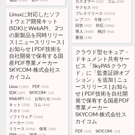
カスタマー
コム
(262)
(424)
サクセス
(85)
Linuxに対応したソフ
プレスリリース
(19523)
レブ
今後
(57)
(477)
トウェア開発キット
回答
対応
(492)
(5286)
(SDK)とWebAPI、 2つ
導入
検討
(3683)
(966)
の新製品を同時リリー
重視
(138)
ス | ニュースリリース |
お知らせ | PDF技術を
クラウド型セキュア・
自社開発で保有する国
ドキュメント共有サー
産PDF専業メーカー
ビス 「SkyPAS クラウ
SKYCOM-株式会社ス
ド」に「監査証跡オプ
カイコム
ション」を追加 | ニュ
ースリリース | お知ら
Linux
PDF
(1283)
(335)
SDK
SKYCOM-
せ | PDF技術を自社開
(247)
(10)
WebAPI
お知らせ
(12)
(4668)
発で保有する国産PDF
キット
コム
(230)
(424)
専業メーカー
スカイ
(104)
SKYCOM-株式会社ス
ソフトウェア
(1264)
カイコム
メーカー
(578)
リリース
保有
(8746)
(180)
PDF
SKYCOM-
(335)
(10)
同時
国産
(244)
(225)