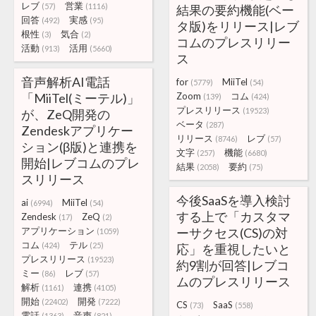
レブ
営業
(57)
(1116)
結果の要約機能(ベー
回答
実感
(492)
(95)
タ版)をリリース|レブ
根性
気合
(3)
(2)
コムのプレスリリー
活動
活用
(913)
(5660)
ス
音声解析AI電話
for
MiiTel
(5779)
(54)
「MiiTel(ミーテル)」
Zoom
コム
(139)
(424)
プレスリリース
(19523)
が、ZeQ開発の
ベータ
(287)
Zendeskアプリケー
リリース
レブ
(8746)
(57)
ション(β版)と連携を
文字
機能
(257)
(6680)
開始|レブコムのプレ
結果
要約
(2058)
(75)
スリリース
今後SaaSを導入検討
ai
MiiTel
(6994)
(54)
する上で「カスタマ
Zendesk
ZeQ
(17)
(2)
アプリケーション
ーサクセス(CS)の対
(1059)
コム
テル
(424)
(25)
応」を重視したいと
プレスリリース
(19523)
約9割が回答|レブコ
ミー
レブ
(86)
(57)
ムのプレスリリース
解析
連携
(1161)
(4105)
開始
開発
(22402)
(7222)
CS
SaaS
(73)
(558)
電話
音声
(1363)
(821)