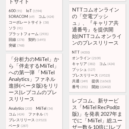
トサイト
NTTコムオンライン
600
IoT
(91)
(1594)
の「空電プッシ
SORACOM
コム
(69)
(424)
ュ」、『キャリア共
コーポレートサイト
(58)
ソラ
(91)
通番号』を提供開
プラットフォーム
(2931)
始|NTTコム オンライ
回線
契約
(278)
(1495)
ンのプレスリリース
突破
(748)
NTT
(4050)
オンライン
「分析力のMiiTel」か
(2109)
キャリア
コム
(382)
(424)
ら「伴走するMiiTel」
プッシュ
(127)
への第一弾 「MiiTel
プレスリリース
(19523)
Analytics」ファネル
共通
提供
(249)
(16563)
進捗(ベータ版)をリリ
番号
開始
(351)
(22402)
ース|レブコムのプレ
スリリース
レブコム、新サービ
ス「MiiTel RecPod(α
Analytics
MiiTel
(203)
(54)
版)」を発表 2027年ま
コム
ファネル
(424)
(7)
でに「MiiTel」総ユー
プレスリリース
(19523)
ベータ
(287)
ザー数を10倍に|レブ