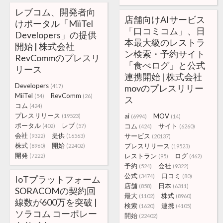
レブコム、開発者向
店舗向けAIサービス
けポータル「MiiTel
「口コミコム」、日
Developers」の提供
本最大級のレストラ
開始 | 株式会社
ン検索・予約サイト
RevCommのプレスリ
「食べログ」と公式
リース
連携開始 | 株式会社
Developers
(417)
movのプレスリリー
MiiTel
RevComm
(54)
(26)
ス
コム
(424)
プレスリリース
ai
MOV
(19523)
(6994)
(14)
ポータル
レブ
コム
サイト
(402)
(57)
(424)
(6260)
会社
提供
サービス
(9322)
(16563)
(20137)
株式
開始
プレスリリース
(8960)
(22402)
(19523)
開発
レストラン
ログ
(7222)
(95)
(462)
予約
会社
(524)
(9322)
公式
口コミ
(3474)
(80)
IoTプラットフォーム
店舗
日本
(858)
(6311)
SORACOMの契約回
最大
株式
(1102)
(8960)
線数が600万を突破 |
検索
連携
(1620)
(4105)
ソラコム コーポレー
開始
(22402)