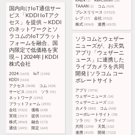
KAEN
RevComm
(1)
(26)
TAAAN
コム
(1)
(424)
国内向けIoT通信サー
プレスリリース
(19523)
ビス「KDDI IoTアク
レブ
会社
(57)
(9322)
セス」を提供 ～KDDI
株式
連携
(8960)
(4105)
のネットワークとソ
ラコムのIoTプラット
ソラコムとウェザー
フォームを融合、国
ニューズが、お天気
内限定で低価格を実
アプリ「ウェザーニ
現～ | 2024年 | KDDI
ュース」に連携した
株式会社
ライブカメラを共同
開発 | ソラコム コー
2024
IoT
(1653)
(1594)
ポレートサイト
KDDI
(1616)
アクセス
コム
(3438)
(424)
アプリ
(5976)
サービス
ソラ
(20137)
(91)
ウェザーニュース
(24)
ネットワーク
(1992)
ウェザーニューズ
(12)
プラットフォーム
(2931)
カメラ
コム
(840)
(424)
会社
価格
(9322)
(658)
コーポレートサイト
(58)
実現
提供
(3517)
(16563)
ソラ
ライブ
(91)
(649)
株式
融合
(8960)
(173)
共同
天気
(2298)
(102)
通信
限定
(2491)
(469)
連携
開発
(4105)
(7222)