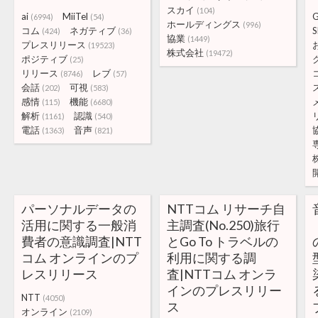
スカイ
(104)
ai
MiiTel
(6994)
(54)
ホールディングス
(996)
コム
ネガティブ
(424)
(36)
協業
(1449)
プレスリリース
(19523)
株式会社
(19472)
ポジティブ
(25)
リリース
レブ
(8746)
(57)
会話
可視
(202)
(583)
感情
機能
(115)
(6680)
解析
認識
(1161)
(540)
電話
音声
(1363)
(821)
パーソナルデータの
NTTコム リサーチ自
活用に関する一般消
主調査(No.250)旅行
費者の意識調査|NTT
とGo To トラベルの
コム オンラインのプ
利用に関する調
レスリリース
査|NTTコム オンラ
インのプレスリリー
NTT
(4050)
ス
オンライン
(2109)