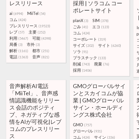
レスリリース
採用 | ソラコム コー
ポレートサイト
ai
MiiTel
(6994)
(54)
コム
(424)
planX
SIM
(3)
(378)
プレスリリース
(19523)
ごみ
エコ
(41)
(123)
I
レブ
主要
(57)
(252)
コム
(424)
p
利用
可能
(5467)
(4398)
コーポレート
(319)
局番
市外
(3)
(3)
サイズ
サイト
(202)
(6260)
解析
都市
(1161)
(251)
ソラ
(91)
電話
音声
(1363)
(821)
プラスチック
(133)
削減
廃棄
(743)
(76)
採用
(1406)
音声解析AI電話
GMOグローバルサイ
「MiiTel」、音声感
ンとスカイコムが協
情認識機能をリリー
業 | GMOグローバル
ス 会話のポジティ
サイン・ホールディ
ブ、ネガティブな感
ングス株式会社
情をAIが可視化|レブ
GMO
(757)
コムのプレスリリー
グローバル
(931)
ス
コム
サイン
(424)
(336)