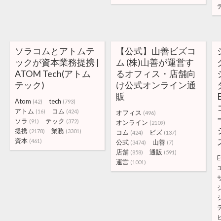
ソラコムとアトムテ
【公式】山善ビズコ
ックが資本業務提携 |
ム (株)山善が運営す
ATOM Tech(アトム
るオフィス・店舗向
テック)
け公式オンライン通
販
Atom
tech
(42)
(793)
アトム
コム
(16)
(424)
オフィス
(496)
ソラ
テック
(91)
(372)
オンライン
(2109)
提携
業務
(2178)
(3301)
コム
ビズ
(424)
(137)
資本
(461)
公式
山善
(3474)
(7)
店舗
通販
(858)
(591)
E
運営
(1001)