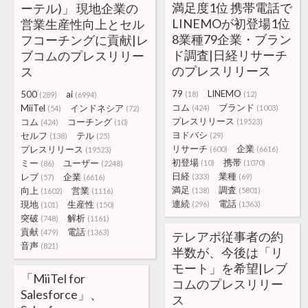
満足度1位 携帯電話で
ーテル)」 現地企業の
LINEMOが初登場1位
営業生産性向上とセル
8業種79企業・ブラン
フコーチングに貢献|レ
ド調査|日経リサーチ
ブコムのプレスリリー
のプレスリリース
ス
79
LINEMO
500
ai
(18)
(12)
(289)
(6994)
コム
ブランド
MiiTel
インドネシア
(424)
(1003)
(54)
(72)
プレスリリース
コム
コーチング
(19523)
(424)
(10)
ヨドバシ
セルフ
テル
(29)
(138)
(25)
リサーチ
企業
プレスリリース
(600)
(6616)
(19523)
初登場
携帯
ミー
ユーザー
(10)
(1070)
(86)
(2248)
日経
業種
レブ
企業
(333)
(69)
(57)
(6616)
満足
調査
向上
営業
(138)
(5801)
(1602)
(1116)
連続
電話
現地
生産性
(296)
(1363)
(101)
(150)
突破
解析
(748)
(1161)
貢献
電話
(479)
(1363)
テレアポ従事者の約
音声
(821)
半数が、今後は「リ
モート」を希望|レブ
「MiiTel for
コムのプレスリリー
Salesforce」、
ス