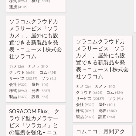
株式
機能
(8960)
(6680)
連携
(4105)
ソラコムクラウドカ
メラサービス「ソラ
カメ」、屋外にも設
ソラコムクラウドカ
置できる新製品を発
メラサービス「ソラ
表 – ニュース | 株式会
カメ」、屋外にも設
社ソラコム
置できる新製品を発
カメ
カメラ
(26)
(840)
表 – ニュース | 株式会
クラウド
コム
(6696)
(424)
社ソラコム
サービス
ソラ
(20137)
(91)
会社
屋外
(9322)
(101)
カメ
カメラ
(26)
(840)
株式
発表
(8960)
(8587)
クラウド
コム
(6696)
(424)
製品
設置
(2377)
(553)
サービス
ソラ
(20137)
(91)
会社
屋外
(9322)
(101)
SORACOM Flux、 ク
株式
発表
(8960)
(8587)
製品
設置
ラウド型カメラサー
(2377)
(553)
ビス「ソラカメ」と
コムニコ、月間アク
の連携を強化 – ニュ