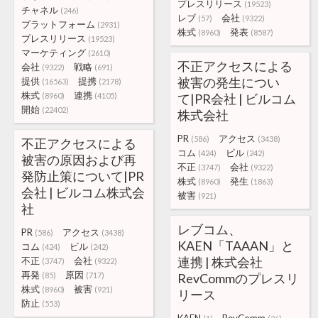
プレスリリース
(19523)
チャネル
(246)
レブ
会社
(57)
(9322)
プラットフォーム
(2931)
株式
発表
(8960)
(8587)
プレスリリース
(19523)
マーケティング
(2610)
不正アクセスによる
会社
戦略
(9322)
(691)
被害の発生につい
提供
提携
(16563)
(2178)
株式
連携
(8960)
(4105)
て|PR会社 | ビルコム
開始
(22402)
株式会社
PR
アクセス
(586)
(3438)
不正アクセスによる
コム
ビル
(424)
(242)
被害の原因および再
不正
会社
(3747)
(9322)
発防止策について|PR
株式
発生
(8960)
(1863)
会社 | ビルコム株式会
被害
(921)
社
レブコム、
PR
アクセス
(586)
(3438)
KAEN「TAAAN」と
コム
ビル
(424)
(242)
連携 | 株式会社
不正
会社
(3747)
(9322)
再発
原因
(85)
(717)
RevCommのプレスリ
株式
被害
(8960)
(921)
リース
防止
(553)