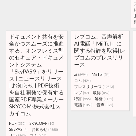
ドキュメント共有を安
レブコム、音声解析
全かつスムーズに推進
AI電話「MiiTel」に
する、オンプレミス型
関する特許を取得|レ
のセキュア・ドキュメ
ブコムのプレスリリ
ントシステム
ース
「SkyPAS 9」をリリー
ai
MiiTel
(6994)
(54)
ス | ニュースリリース
コム
(424)
| お知らせ | PDF技術
プレスリリース
(19523)
を自社開発で保有する
レブ
取得
(57)
(857)
国産PDF専業メーカー
特許
解析
(556)
(1161)
電話
音声
SKYCOM-株式会社ス
(1363)
(821)
カイコム
PDF
SKYCOM-
(335)
(10)
SkyPAS
お知らせ
(4)
(4668)
オン
コム
(540)
(424)