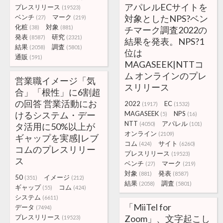
アパレルECサイトを
プレスリリース
(19523)
ベンチ
マーク
対象としたNPS?ベン
(27)
(219)
化粧
対象
(38)
(881)
チマーク調査2022の
発表
研究
(8587)
(2321)
結果を発表。NPS?1
結果
調査
(2058)
(5801)
位は
通販
(591)
MAGASEEK|NTTコ
ム オンラインのプレ
営業職イメージ「気
スリリース
合」「根性」に6割超
の回答 営業活動にお
2022
EC
(1917)
(1532)
けるシステム・デー
MAGASEEK
NPS
(5)
(16)
NTT
アパレル
(4050)
(101)
タ活用に50%以上が
オンライン
(2109)
ギャップを実感|レブ
コム
サイト
(424)
(6260)
コムのプレスリリー
プレスリリース
(19523)
ス
ベンチ
マーク
(27)
(219)
対象
発表
(881)
(8587)
50
イメージ
(351)
(212)
結果
調査
(2058)
(5801)
ギャップ
コム
(55)
(424)
システム
(6611)
「MiiTel for
データ
(7494)
プレスリリース
Zoom」、文字起こし
(19523)