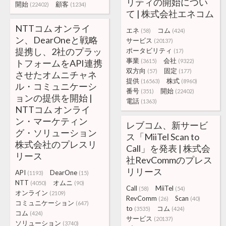
リティの開始につい
開始
顧客
(22402)
(1234)
て | 株式会社エネコム
NTTコム オンライ
エネ
コム
(58)
(424)
ン、DearOneと戦略
サービス
(20137)
提携し、2社のプラッ
ポータビリティ
(17)
事業
会社
トフォームをAPI連携
(3615)
(9322)
双方向
固定
(57)
(177)
させたオムニチャネ
提供
株式
(16563)
(8960)
ル・コミュニケーシ
番号
開始
(351)
(22402)
ョンの提供を開始 |
電話
(1363)
NTTコム オンライ
ン・マーケティン
レブコム、新サービ
グ・ソリューション
ス「MiiTel Scan to
株式会社のプレスリ
Call」を発表 | 株式会
リース
社RevCommのプレス
リリース
API
DearOne
(1193)
(15)
NTT
オムニ
(4050)
(90)
Call
MiiTel
(58)
(54)
オンライン
(2109)
RevComm
Scan
(26)
(40)
コミュニケーション
(647)
to
コム
(3535)
(424)
コム
(424)
サービス
(20137)
ソリューション
(3740)