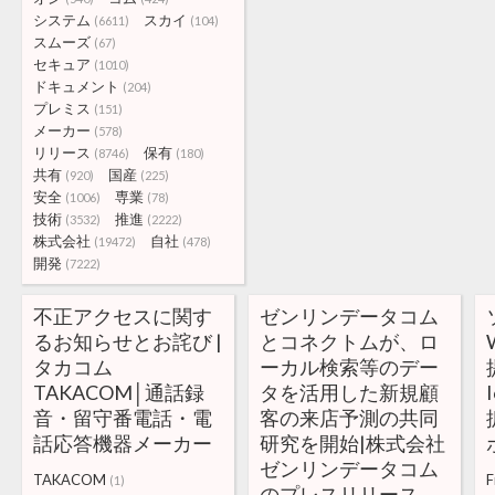
システム
スカイ
(6611)
(104)
スムーズ
(67)
セキュア
(1010)
ドキュメント
(204)
プレミス
(151)
メーカー
(578)
リリース
保有
(8746)
(180)
共有
国産
(920)
(225)
安全
専業
(1006)
(78)
技術
推進
(3532)
(2222)
株式会社
自社
(19472)
(478)
開発
(7222)
不正アクセスに関す
ゼンリンデータコム
るお知らせとお詫び |
とコネクトムが、ロ
タカコム
ーカル検索等のデー
TAKACOM│通話録
タを活用した新規顧
音・留守番電話・電
客の来店予測の共同
話応答機器メーカー
研究を開始|株式会社
ゼンリンデータコム
TAKACOM
F
(1)
のプレスリリース