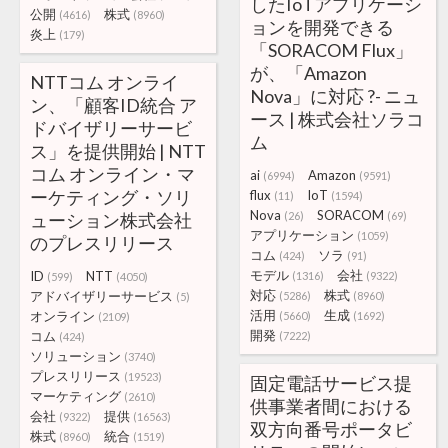
したIoTアプリケーシ
公開
株式
(4616)
(8960)
ョンを開発できる
炎上
(179)
「SORACOM Flux」
が、「Amazon
NTTコム オンライ
Nova」に対応 ?- ニュ
ン、「顧客ID統合 ア
ース | 株式会社ソラコ
ドバイザリーサービ
ム
ス」を提供開始 | NTT
コム オンライン・マ
ai
Amazon
(6994)
(9591)
ーケティング・ソリ
flux
IoT
(11)
(1594)
Nova
SORACOM
ューション株式会社
(26)
(69)
アプリケーション
(1059)
のプレスリリース
コム
ソラ
(424)
(91)
モデル
会社
ID
NTT
(1316)
(9322)
(599)
(4050)
対応
株式
アドバイザリーサービス
(5286)
(8960)
(5)
活用
生成
オンライン
(5660)
(1692)
(2109)
開発
コム
(7222)
(424)
ソリューション
(3740)
プレスリリース
(19523)
固定電話サービス提
マーケティング
(2610)
供事業者間における
会社
提供
(9322)
(16563)
双方向番号ポータビ
株式
統合
(8960)
(1519)