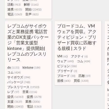
活動
解析
(913)
(1161)
連携
開始
(4105)
(22402)
電話
音声
(1363)
(821)
レブコムがサイボウ
ブロードコム、VM
ズと業務提携 電話営
ウェアを買収。アク
業のDX支援パッケー
ティビジョン・ブリ
ジ「営業支援型
ザード買収に匹敵す
kintone」提供開始|
る規模 | スラド
レブコムのプレスリ
VM
アクティ
(60)
(6)
リース
ウェア
コム
(690)
(424)
ビジョン
(186)
dx
kintone
(1155)
(184)
ブリザード
(3)
コム
(424)
ブロード
匹敵
(30)
(19)
サイボウズ
(394)
規模
買収
(601)
(1203)
パッケージ
(748)
プレスリリース
(19523)
I
レブ
営業
(57)
(1116)
提供
提携
(16563)
(2178)
支援
業務
(5137)
(3301)
開始
電話
(22402)
(1363)