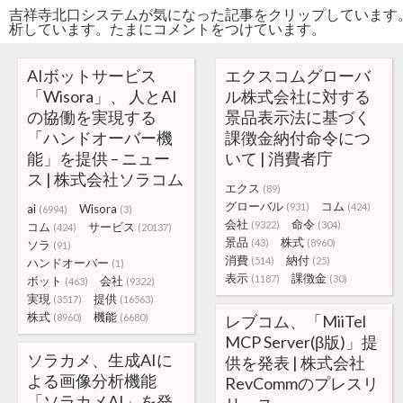
吉祥寺北口システムが気になった記事をクリップしています
析しています。たまにコメントをつけています。
AIボットサービス
エクスコムグローバ
「Wisora」、 人とAI
ル株式会社に対する
の協働を実現する
景品表示法に基づく
「ハンドオーバー機
課徴金納付命令につ
能」を提供 – ニュー
いて | 消費者庁
ス | 株式会社ソラコム
エクス
(89)
グローバル
コム
(931)
(424)
ai
Wisora
(6994)
(3)
会社
命令
(9322)
(304)
コム
サービス
(424)
(20137)
景品
株式
(43)
(8960)
ソラ
(91)
消費
納付
(514)
(25)
ハンドオーバー
(1)
表示
課徴金
(1187)
(30)
ボット
会社
(463)
(9322)
実現
提供
(3517)
(16563)
株式
機能
(8960)
(6680)
レブコム、「MiiTel
MCP Server(β版)」提
ソラカメ、生成AIに
供を発表 | 株式会社
よる画像分析機能
RevCommのプレスリ
「ソラカメAI」を発