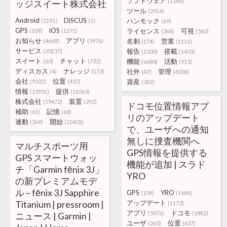
ソフトウェア
(1264)
ッジスイート株式会社
ツール
(2914)
Android
DiSCUS
ハンモック
(2191)
(1)
(69)
GPS
iOS
ライセンス
可視
(109)
(1271)
(364)
(583)
お知らせ
アプリ
名刺
営業
(4668)
(5976)
(174)
(1116)
サービス
報告
搭載
(20137)
(1500)
(1403)
スイート
チャット
機能
活動
(60)
(732)
(6680)
(913)
ディスカス
ナレッジ
社外
管理
(4)
(173)
(47)
(4038)
会社
位置
資産
(9322)
(437)
(382)
情報
提供
(13931)
(16563)
株式会社
装置
(19472)
(292)
ドコモ位置情報アプ
補助
記憶
(61)
(68)
リのアップデート
連動
開始
(269)
(22402)
で、ユーザへの通知
無しに捜査機関へ
マルチスポーツ用
GPS情報を提供する
GPS スマートウォッ
機能が追加 | スラド
チ「Garmin fēnix 3J」
YRO
の新プレミアムモデ
ル – fēnix 3J Sapphire
GPS
YRO
(109)
(1684)
Titanium | pressroom |
アップデート
(1173)
アプリ
ドコモ
(5976)
(1882)
ニュース | Garmin |
ユーザ
位置
(263)
(437)