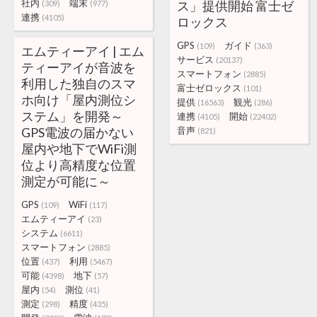
社内
端末
ス」提供開始 富士ゼ
(309)
(977)
連携
(4105)
ロックス
GPS
ガイド
(109)
(363)
エムティーアイ | エム
サービス
(20137)
ティーアイが音波を
スマートフォン
(2885)
利用した独自のスマ
富士ゼロックス
(101)
ホ向け「屋内測位シ
提供
観光
(16563)
(286)
ステム」を開発～
連携
開始
(4105)
(22402)
GPS電波の届かない
音声
(821)
屋内や地下でWiFi測
位より高精度な位置
測定が可能に～
GPS
WiFi
(109)
(117)
エムティーアイ
(23)
システム
(6611)
スマートフォン
(2885)
位置
利用
(437)
(5467)
可能
地下
(4398)
(57)
屋内
測位
(54)
(41)
測定
精度
(298)
(435)