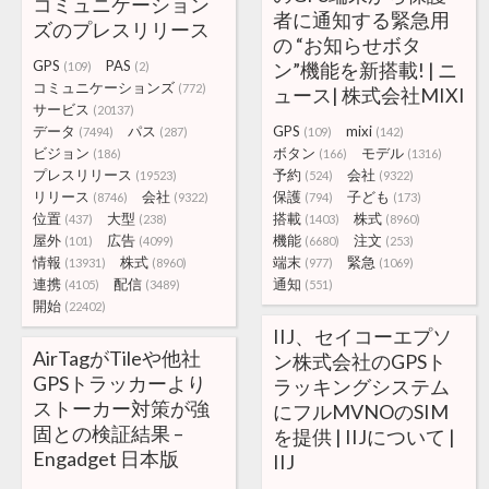
コミュニケーション
者に通知する緊急用
ズのプレスリリース
の “お知らせボタ
GPS
PAS
ン”機能を新搭載! | ニ
(109)
(2)
コミュニケーションズ
(772)
ュース| 株式会社MIXI
サービス
(20137)
データ
パス
GPS
mixi
(7494)
(287)
(109)
(142)
ビジョン
ボタン
モデル
(186)
(166)
(1316)
プレスリリース
予約
会社
(19523)
(524)
(9322)
リリース
会社
保護
子ども
(8746)
(9322)
(794)
(173)
位置
大型
搭載
株式
(437)
(238)
(1403)
(8960)
屋外
広告
機能
注文
(101)
(4099)
(6680)
(253)
情報
株式
端末
緊急
(13931)
(8960)
(977)
(1069)
連携
配信
通知
(4105)
(3489)
(551)
開始
(22402)
IIJ、セイコーエプソ
AirTagがTileや他社
ン株式会社のGPSト
GPSトラッカーより
ラッキングシステム
ストーカー対策が強
にフルMVNOのSIM
固との検証結果 –
を提供 | IIJについて |
Engadget 日本版
IIJ