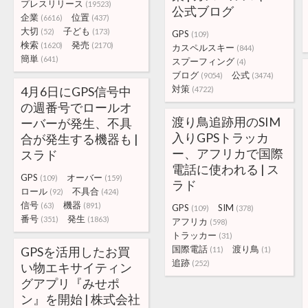
プレスリリース
(19523)
公式ブログ
企業
位置
(6616)
(437)
大切
子ども
(52)
(173)
GPS
(109)
検索
発売
(1620)
(2170)
カスペルスキー
(844)
簡単
(641)
スプーフィング
(4)
ブログ
公式
(9054)
(3474)
対策
4月6日にGPS信号中
(4722)
の週番号でロールオ
渡り鳥追跡用のSIM
ーバーが発生、不具
入りGPSトラッカ
合が発生する機器も |
ー、アフリカで国際
スラド
電話に使われる | ス
GPS
オーバー
(109)
(159)
ラド
ロール
不具合
(92)
(424)
信号
機器
(63)
(891)
GPS
SIM
(109)
(378)
番号
発生
(351)
(1863)
アフリカ
(598)
トラッカー
(31)
国際電話
渡り鳥
GPSを活用したお買
(11)
(1)
追跡
(252)
い物エキサイティン
グアプリ『みせポ
ン』を開始 | 株式会社