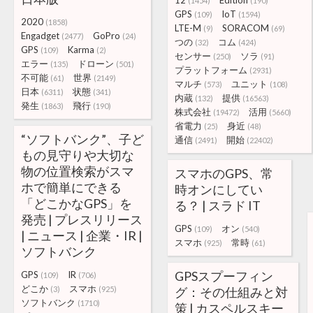
12
Edition
(1454)
(190)
GPS
IoT
(109)
(1594)
2020
(1858)
LTE-M
SORACOM
(9)
(69)
Engadget
GoPro
(2477)
(24)
つの
コム
(32)
(424)
GPS
Karma
(109)
(2)
センサー
ソラ
(250)
(91)
エラー
ドローン
(135)
(501)
プラットフォーム
(2931)
不可能
世界
(61)
(2149)
マルチ
ユニット
(573)
(108)
日本
状態
(6311)
(341)
内蔵
提供
(132)
(16563)
発生
飛行
(1863)
(190)
株式会社
活用
(19472)
(5660)
省電力
身近
(25)
(48)
“ソフトバンク”、子ど
通信
開始
(2491)
(22402)
もの見守りや大切な
物の位置検索がスマ
スマホのGPS、常
ホで簡単にできる
時オンにしてい
「どこかなGPS」を
る？ | スラド IT
発売 | プレスリリース
GPS
オン
(109)
(540)
| ニュース | 企業・IR |
スマホ
常時
(925)
(61)
ソフトバンク
GPSスプーフィン
GPS
IR
(109)
(706)
どこか
スマホ
(3)
(925)
グ：その仕組みと対
ソフトバンク
(1710)
策 | カスペルスキー