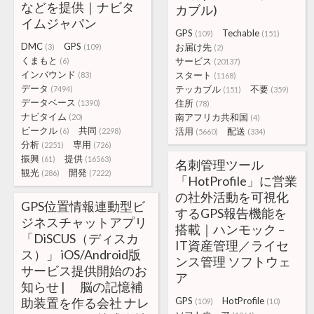
などを提供｜ナビタ
カブル)
イムジャパン
GPS
Techable
(109)
(151)
DMC
GPS
お届け先
(3)
(109)
(2)
くまもと
サービス
(6)
(20137)
インバウンド
スタート
(83)
(1168)
データ
テッカブル
不要
(7494)
(151)
(359)
データベース
住所
(1390)
(78)
ナビタイム
南アフリカ共和国
(20)
(4)
ビークル
共同
活用
配送
(6)
(2298)
(5660)
(334)
分析
専用
(2251)
(726)
振興
提供
(61)
(16563)
名刺管理ツール
観光
開発
(286)
(7222)
「HotProfile」に営業
の社外活動を可視化
GPS位置情報連動型ビ
するGPS報告機能を
ジネスチャットアプリ
搭載｜ハンモック –
「DiSCUS（ディスカ
IT資産管理／ライセ
ス）」 iOS/Android版
ンス管理 ソフトウェ
サービス提供開始のお
ア
知らせ | 脳の記憶補
助装置を作る会社 ナレ
GPS
HotProfile
(109)
(10)