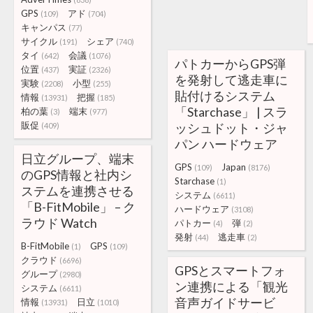
GPS
アド
(109)
(704)
キャンパス
(77)
サイクル
シェア
(191)
(740)
タイ
会議
(642)
(1076)
パトカーからGPS弾
位置
実証
(437)
(2326)
を発射して逃走車に
実験
小型
(2208)
(255)
貼付けるシステム
情報
把握
(13931)
(185)
「Starchase」 | スラ
柏の葉
端末
(3)
(977)
販促
ッシュドット・ジャ
(409)
パン ハードウェア
日立グループ、端末
GPS
Japan
(109)
(8176)
のGPS情報と社内シ
Starchase
(1)
ステムを連携させる
システム
(6611)
「B-FitMobile」 – ク
ハードウェア
(3108)
ラウド Watch
パトカー
弾
(4)
(2)
発射
逃走車
(44)
(2)
B-FitMobile
GPS
(1)
(109)
クラウド
(6696)
GPSとスマートフォ
グループ
(2980)
ン連携による「観光
システム
(6611)
音声ガイドサービ
情報
日立
(13931)
(1010)