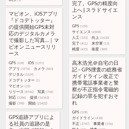
完了。GPSの精度向
上へ | スラド サイエ
マピオン、iOSアプリ
ンス
『ドコデトッター』
の提供開始GPS未対
GPS
(109)
サイエンス
(4300)
応のデジタルカメラ
人工
向上
(535)
(1602)
で撮影した写真…｜マ
完了
米空軍
(411)
(13)
ピオン ニュースリリ
精度
衛星
(435)
(389)
ース
高木浩光＠自宅の日
GPS
iOS
(109)
(1271)
アプリ
カメラ
記 – GPS捜査の総務省
(5976)
(840)
デジタル
(3329)
ガイドライン改正で
ドコデトッター
(1)
携帯電話事業者と警
マピオン
(22)
察が不正指令電磁的
リリース
写真
(8746)
(704)
記録の罪を犯すおそ
対応
提供
(5286)
(16563)
れ
撮影
開始
(398)
(22402)
GPS
(109)
GPS追跡アプリによ
ガイドライン
(438)
る社員の追跡の是
不正
事業者
(3747)
(556)