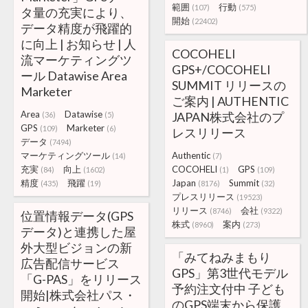
範囲
行動
(107)
(575)
タ量の充実により、
開始
(22402)
データ精度が飛躍的
に向上 | お知らせ | 人
COCOHELI
流マーケティングツ
GPS+/COCOHELI
ール Datawise Area
SUMMIT リリースの
Marketer
ご案内 | AUTHENTIC
Area
Datawise
JAPAN株式会社のプ
(36)
(5)
GPS
Marketer
(109)
(6)
レスリリース
データ
(7494)
マーケティングツール
Authentic
(14)
(7)
充実
向上
COCOHELI
GPS
(84)
(1602)
(1)
(109)
精度
飛躍
Japan
Summit
(435)
(19)
(8176)
(32)
プレスリリース
(19523)
リリース
会社
(8746)
(9322)
位置情報データ(GPS
株式
案内
(8960)
(273)
データ)と連携した屋
外大型ビジョンの新
「みてねみまもり
広告配信サービス
GPS」第3世代モデル
「G-PAS」をリリース
予約注文付中 子ども
開始|株式会社パス・
のGPS端末から保護