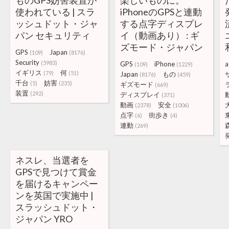
ものGPS妨害装置が
楽しいものに。
使われている | スラ
iPhoneのGPSと連動
ッシュドット・ジャ
する点字ディスプレ
パン セキュリティ
イ（動画あり） : ギ
ズモード・ジャパン
GPS
Japan
(109)
(8176)
Security
(5983)
GPS
iPhone
a
(109)
(1229)
イギリス
何
(79)
(51)
Japan
もの
(8176)
(459)
千台
妨害
(5)
(235)
ギズモード
(669)
装置
(292)
ディスプレイ
(371)
動画
安全
(2378)
(1006)
点字
街歩き
(6)
(4)
連動
(269)
ネスレ、当選者を
GPSで見つけて賞金
を届けるキャンペー
ンを英国で実施中 |
スラッシュドット・
ジャパン YRO