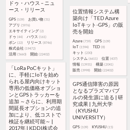
ドゥ・ハウス – ニュ
ース・リリース
位置情報システム構
築向け「TED Azure
GPS
お買い物
(109)
(51)
IoTキット-GPS」の販
アプリ
(5976)
売を開始
エキサイティング
(2)
ドゥ
ハウス
(44)
(161)
Azure
GPS
(759)
(109)
ポン
リリース
(22)
(8746)
IoT
TED
(1594)
(8)
株式会社
(19472)
キット
(230)
活用
開始
(5660)
(22402)
システム
位置
(6611)
(437)
情報
構築
(13931)
(2041)
「LoRa PoCキット」
販売
開始
(3998)
(22402)
に、手軽にIoTを始め
られる屋内向けキット
GPS通信障害の原因
専用の低価格オプショ
となるプラズマバブ
ンとGPSトラッカーを
ルの発生源に迫る | 研
追加 ～さらに、利用期
究成果 | 九州大学
間延長オプションの追
（KYUSHU
加により、低コストで
UNIVERSITY）
検証を継続可能～ |
GPS
KYUSHU
2017年 | KDDI株式会
(109)
(15)