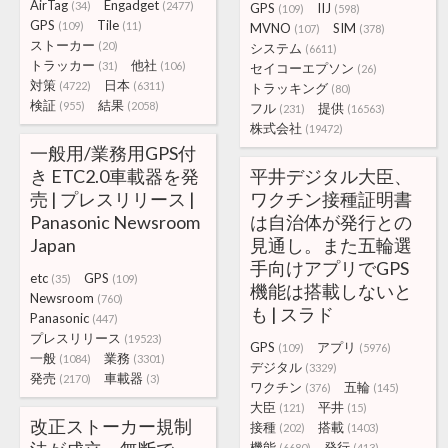
AirTag
Engadget
(34)
(2477)
GPS
IIJ
(109)
(598)
GPS
Tile
(109)
(11)
MVNO
SIM
(107)
(378)
ストーカー
(20)
システム
(6611)
トラッカー
他社
(31)
(106)
セイコーエプソン
(26)
対策
日本
(4722)
(6311)
トラッキング
(80)
検証
結果
(955)
(2058)
フル
提供
(231)
(16563)
株式会社
(19472)
一般用/業務用GPS付
き ETC2.0車載器を発
平井デジタル大臣、
売 | プレスリリース |
ワクチン接種証明書
Panasonic Newsroom
は自治体が発行との
Japan
見通し。また五輪選
手向けアプリでGPS
etc
GPS
(35)
(109)
機能は搭載しないと
Newsroom
(760)
も | スラド
Panasonic
(447)
プレスリリース
(19523)
GPS
アプリ
(109)
(5976)
一般
業務
(1084)
(3301)
デジタル
(3329)
発売
車載器
(2170)
(3)
ワクチン
五輪
(376)
(145)
大臣
平井
(121)
(15)
改正ストーカー規制
接種
搭載
(202)
(1403)
機能
発行
(6680)
(413)