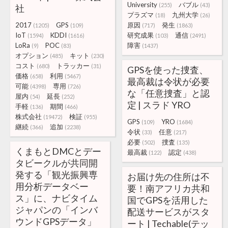
University
バブル
(255)
(43)
社
プラズマ
九州大学
(18)
(26)
2017
GPS
原因
発生
(1205)
(109)
(717)
(1863)
IoT
KDDI
研究成果
通信
(1594)
(1616)
(103)
(2491)
LoRa
POC
障害
(9)
(83)
(1437)
オプション
キット
(485)
(230)
コスト
トラッカー
(680)
(31)
GPSを使った捜査、
価格
利用
(658)
(5467)
最高裁は令状が必要
可能
専用
(4398)
(726)
な「任意捜査」と認
屋内
延長
(54)
(252)
定 | スラド YRO
手軽
期間
(136)
(466)
株式会社
検証
(19472)
(955)
GPS
YRO
(109)
(1684)
継続
追加
(366)
(2238)
令状
任意
(33)
(217)
必要
捜査
(502)
(135)
くまもとDMCとデー
最高裁
認定
(122)
(438)
タビークルが共同開
発する「観光振興専
お届け先の住所は不
用分析データベー
要！南アフリカ共和
ス」に、ナビタイム
国でGPSを活用した
ジャパンの「インバ
配送サービスがスタ
ウンドGPSデータ」
ート | Techable(テッ