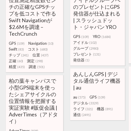
位置測定精度数セン
アイドルグループへ
チの正確なGPSチッ
のプレゼントにGPS
プを低コストで作る
発信器が仕込まれる
Swift Navigationが
| スラッシュドッ
$2.6Mを調達 –
ト・ジャパン YRO
TechCrunch
GPS
YRO
(109)
(1684)
アイドル
(102)
GPS
Navigation
(109)
(10)
グループ
(2980)
Swift
コスト
(83)
(680)
プレゼント
(131)
チップ
位置
(241)
(437)
発信器
(1)
正確
測定
(60)
(298)
精度
調達
(435)
(501)
あんしんGPS | デジ
柏の葉キャンパスで
タル通信ライフ機器
小型GPS端末を使っ
| au
たシェアサイクルの
au
GPS
(575)
(109)
位置情報を把握する
デジタル
(3329)
実証実験 #販促会議 |
ライフ
機器
(321)
(891)
AdverTimes（アドタ
通信
(2491)
イ）
AdverTimes
(838)