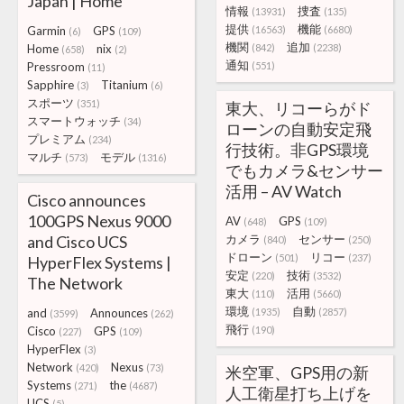
Japan | Home
情報
捜査
(13931)
(135)
提供
機能
Garmin
GPS
(16563)
(6680)
(6)
(109)
機関
追加
Home
nix
(842)
(2238)
(658)
(2)
通知
Pressroom
(551)
(11)
Sapphire
Titanium
(3)
(6)
スポーツ
(351)
東大、リコーらがド
スマートウォッチ
(34)
ローンの自動安定飛
プレミアム
(234)
行技術。非GPS環境
マルチ
モデル
(573)
(1316)
でもカメラ&センサー
活用 – AV Watch
Cisco announces
100GPS Nexus 9000
AV
GPS
(648)
(109)
and Cisco UCS
カメラ
センサー
(840)
(250)
ドローン
リコー
(501)
(237)
HyperFlex Systems |
安定
技術
(220)
(3532)
The Network
東大
活用
(110)
(5660)
環境
自動
and
Announces
(1935)
(2857)
(3599)
(262)
飛行
Cisco
GPS
(190)
(227)
(109)
HyperFlex
(3)
Network
Nexus
(420)
(73)
米空軍、GPS用の新
Systems
the
(271)
(4687)
人工衛星打ち上げを
UCS
(5)