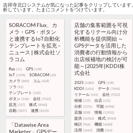
吉祥寺北口システムが気になった記事をクリップしています
析しています。たまにコメントをつけています。
SORACOM Flux、カ
店舗の集客範囲を可視
メラ・GPS・ボタン
化するリテール向け分
と連携するIoT自動化
析機能を提供開始 ～
テンプレートを拡充 –
GPSデータを活用した
ニュース | 株式会社ソ
消費者の行動情報から
ラコム
出店候補地の検討が可
能～|2025年|KDDI株
flux
GPS
(11)
(109)
式会社
IoT
SORACOM
(1594)
(69)
カメラ
コム
(840)
(424)
2025
GPS
(1083)
(109)
ソラ
(91)
KDDI
データ
(1616)
(7494)
テンプレート
(142)
リテール
会社
(141)
(9322)
ボタン
会社
(166)
(9322)
候補
出店
(135)
(121)
拡充
株式
(557)
(8960)
分析
可能
(2251)
(4398)
自動
連携
(2857)
(4105)
店舗
情報
(858)
(13931)
提供
株式
(16563)
(8960)
「Datawise Area
検討
機能
(966)
(6680)
活用
消費
Marketer」GPSデー
(5660)
(514)