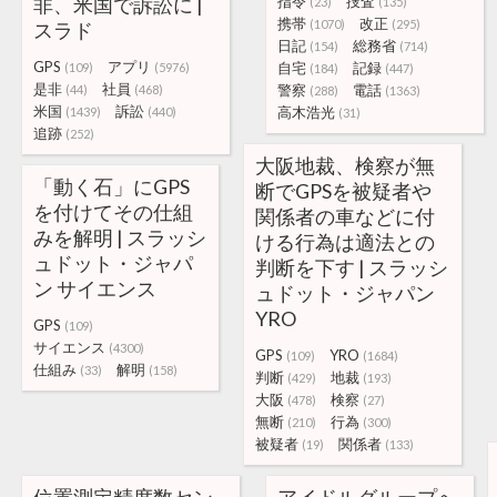
非、米国で訴訟に |
指令
捜査
(23)
(135)
携帯
改正
(1070)
(295)
スラド
日記
総務省
(154)
(714)
GPS
アプリ
自宅
記録
(109)
(5976)
(184)
(447)
是非
社員
警察
電話
(44)
(468)
(288)
(1363)
米国
訴訟
高木浩光
(1439)
(440)
(31)
追跡
(252)
大阪地裁、検察が無
「動く石」にGPS
断でGPSを被疑者や
を付けてその仕組
関係者の車などに付
みを解明 | スラッシ
ける行為は適法との
ュドット・ジャパ
判断を下す | スラッシ
ン サイエンス
ュドット・ジャパン
YRO
GPS
(109)
サイエンス
(4300)
GPS
YRO
(109)
(1684)
仕組み
解明
(33)
(158)
判断
地裁
(429)
(193)
大阪
検察
(478)
(27)
無断
行為
(210)
(300)
被疑者
関係者
(19)
(133)