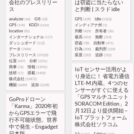
会社のプレスリリー
は窃盗に当たらない
ス
と判断 | スラド idle
analyzer
GIS
GPS
idle
(64)
(18)
(109)
(1310)
GPS
KDDI
インディアナ州
(109)
(1616)
(5)
location
判断
所有者
(81)
(429)
(36)
インターナショナル
最高
無断
(117)
(432)
(210)
ダッシュボード
窃盗
自動車
(112)
(38)
(471)
データ
行為
裁判所
(7494)
(300)
(223)
プレスリリース
装置
追跡
(19523)
(292)
(252)
位置
分析
(437)
(2251)
商事
情報
(76)
(13931)
IoT センサー活用がよ
技研
搭載
(17)
(1403)
り身近に！ 省電力通信
株式会社
(19472)
LTE-M 内蔵、4 つのセ
機能
追加
(6680)
(2238)
ンサーがすぐに使える
「GPS マルチユニット
GoProドローン
SORACOM Edition」2
「Karma」2020年初
月12日より提供開始 –
からGPSエラーで飛
IoT プラットフォーム
行不可能状態。世界
株式会社ソラコム
中で発生 – Engadget
日本版