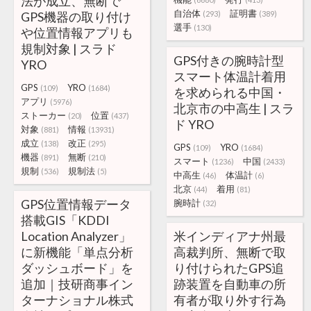
法が成立、無断で
自治体
証明書
GPS機器の取り付け
(293)
(389)
選手
(130)
や位置情報アプリも
規制対象 | スラド
GPS付きの腕時計型
YRO
スマート体温計着用
GPS
YRO
(109)
(1684)
を求められる中国・
アプリ
(5976)
北京市の中高生 | スラ
ストーカー
位置
(20)
(437)
ド YRO
対象
情報
(881)
(13931)
成立
改正
(138)
(295)
GPS
YRO
(109)
(1684)
機器
無断
(891)
(210)
スマート
中国
(1236)
(2433)
規制
規制法
(536)
(5)
中高生
体温計
(46)
(6)
北京
着用
(44)
(81)
GPS位置情報データ
腕時計
(32)
搭載GIS「KDDI
Location Analyzer」
米インディアナ州最
に新機能「単点分析
高裁判所、無断で取
ダッシュボード」を
り付けられたGPS追
追加｜技研商事イン
跡装置を自動車の所
ターナショナル株式
有者が取り外す行為