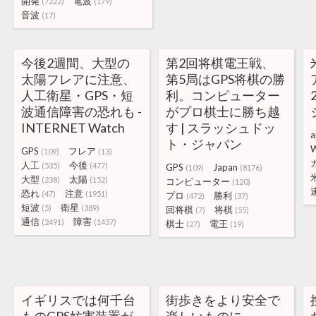
開発
電波
(7222)
(179)
音波
(17)
今後2週間、大型の
第2回将棋電王戦、
太陽フレアに注意、
第5局はGPS将棋の勝
人工衛星・GPS・短
利。コンピューター
波通信障害の恐れも -
がプロ棋士に勝ち越
INTERNET Watch
す | スラッシュドッ
a
ト・ジャパン
W
GPS
フレア
(109)
(13)
人工
今後
(535)
(477)
GPS
Japan
(109)
(8176)
大型
太陽
(238)
(152)
コンピューター
(120)
恐れ
注意
(47)
(1951)
プロ
勝利
(472)
(37)
短波
衛星
(5)
(389)
回将棋
将棋
(7)
(55)
通信
障害
(2491)
(1437)
棋士
電王
(27)
(19)
イギリスでは何千台
街歩きをより安全で