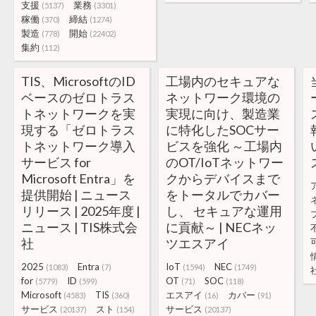
支援
業務
(5137)
(3301)
稼働
締結
(370)
(1274)
製造
開始
(778)
(22402)
集約
(112)
TIS、MicrosoftのID
工場内のセキュアな
ベースのゼロトラス
ネットワーク環境の
トネットワークを実
実現に向け、製造業
現する「ゼロトラス
に特化したSOCサー
トネットワーク導入
ビスを強化 ～工場内
サービス for
のOT/IoTネットワー
Microsoft Entra」を
クからデバイスまで
提供開始 | ニュース
をトータルでカバー
リリース | 2025年度 |
し、 セキュアな運用
ニュース | TIS株式会
に貢献～ | NECネッ
社
ツエスアイ
2025
Entra
IoT
NEC
(1083)
(7)
(1594)
(1749)
for
ID
OT
SOC
(5779)
(599)
(71)
(118)
Microsoft
TIS
エスアイ
カバー
(4583)
(360)
(16)
(91)
サービス
スト
サービス
(20137)
(154)
(20137)