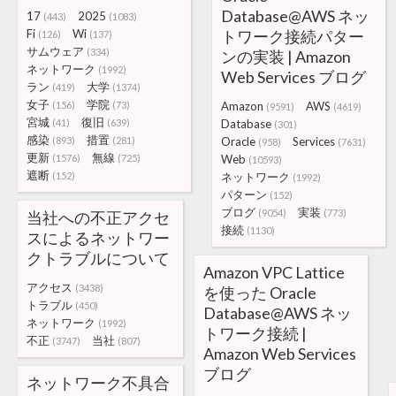
Database@AWS ネッ
17
2025
(443)
(1083)
Fi
Wi
トワーク接続パター
(126)
(137)
サムウェア
(334)
ンの実装 | Amazon
ネットワーク
(1992)
Web Services ブログ
ラン
大学
(419)
(1374)
女子
学院
(156)
(73)
Amazon
AWS
(9591)
(4619)
宮城
復旧
(41)
(639)
Database
(301)
感染
措置
(893)
(281)
Oracle
Services
(958)
(7631)
更新
無線
(1576)
(725)
Web
(10593)
遮断
(152)
ネットワーク
(1992)
パターン
(152)
ブログ
実装
(9054)
(773)
当社への不正アクセ
接続
(1130)
スによるネットワー
クトラブルについて
Amazon VPC Lattice
アクセス
(3438)
を使った Oracle
トラブル
(450)
Database@AWS ネッ
ネットワーク
(1992)
トワーク接続 |
不正
当社
(3747)
(807)
Amazon Web Services
ブログ
ネットワーク不具合