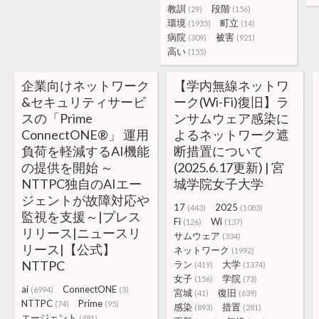
教訓
段階
(29)
(156)
環境
町立
(1935)
(14)
病院
被害
(309)
(921)
高い
(155)
企業向けネットワーク
【学内無線ネットワ
&セキュリティサービ
ーク(Wi-Fi)復旧】ラ
スの「Prime
ンサムウェア感染に
ConnectONE®」 運用
よるネットワーク遮
負荷を軽減するAI機能
断措置について
の提供を開始 ～
(2025.6.17更新) | 宮
NTTPC独自のAIエー
城学院女子大学
ジェントが故障対応や
17
2025
(443)
(1083)
監視を支援～|プレス
Fi
Wi
(126)
(137)
リリース|ニュースリ
サムウェア
(334)
リース|【公式】
ネットワーク
(1992)
NTTPC
ラン
大学
(419)
(1374)
女子
学院
(156)
(73)
ai
ConnectONE
(6994)
(3)
宮城
復旧
(41)
(639)
NTTPC
Prime
(74)
(95)
感染
措置
(893)
(281)
エージェント
(481)