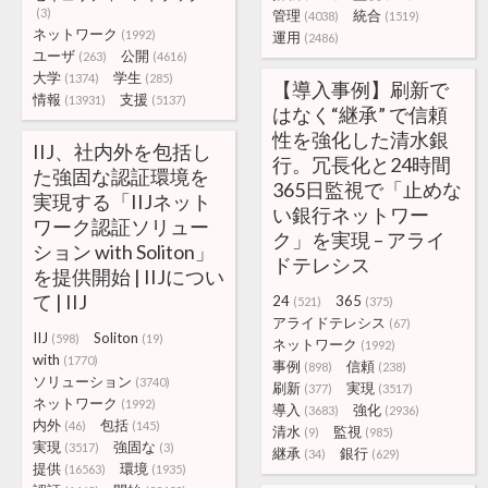
(3)
管理
統合
(4038)
(1519)
ネットワーク
(1992)
運用
(2486)
ユーザ
公開
(263)
(4616)
大学
学生
(1374)
(285)
【導入事例】刷新で
情報
支援
(13931)
(5137)
はなく“継承” で信頼
性を強化した清水銀
IIJ、社内外を包括し
行。冗長化と24時間
た強固な認証環境を
365日監視で「止めな
実現する「IIJネット
い銀行ネットワー
ワーク認証ソリュー
ク」を実現 – アライ
ション with Soliton」
ドテレシス
を提供開始 | IIJについ
て | IIJ
24
365
(521)
(375)
アライドテレシス
(67)
IIJ
Soliton
(598)
(19)
ネットワーク
(1992)
with
(1770)
事例
信頼
(898)
(238)
ソリューション
(3740)
刷新
実現
(377)
(3517)
ネットワーク
(1992)
導入
強化
(3683)
(2936)
内外
包括
(46)
(145)
清水
監視
(9)
(985)
実現
強固な
(3517)
(3)
継承
銀行
(34)
(629)
提供
環境
(16563)
(1935)