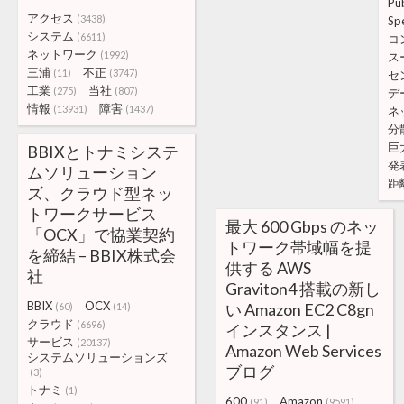
Pu
アクセス
(3438)
Sp
システム
(6611)
コ
ネットワーク
(1992)
ス
三浦
不正
(11)
(3747)
セ
工業
当社
(275)
(807)
デ
情報
障害
(13931)
(1437)
ネ
分
巨
BBIXとトナミシステ
発
ムソリューション
距
ズ、クラウド型ネッ
トワークサービス
最大 600 Gbps のネッ
「OCX」で協業契約
トワーク帯域幅を提
を締結 – BBIX株式会
供する AWS
社
Graviton4 搭載の新し
BBIX
OCX
い Amazon EC2 C8gn
(60)
(14)
クラウド
(6696)
インスタンス |
サービス
(20137)
Amazon Web Services
システムソリューションズ
ブログ
(3)
トナミ
(1)
600
Amazon
(91)
(9591)