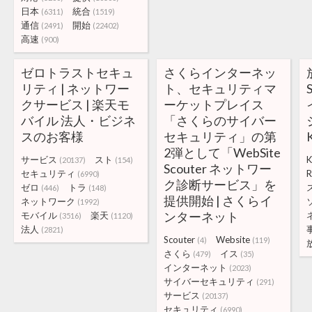
日本
統合
(6311)
(1519)
通信
開始
(2491)
(22402)
高速
(900)
ゼロトラストセキュ
さくらインターネッ
リティ | ネットワー
ト、セキュリティマ
クサービス | 楽天モ
ーケットプレイス
バイル 法人・ビジネ
「さくらのサイバー
スのお客様
セキュリティ」の第
2弾として「WebSite
サービス
スト
K
(20137)
(154)
Scouter ネットワー
セキュリティ
(6990)
ク診断サービス」を
ゼロ
トラ
(446)
(148)
提供開始 | さくらイ
ネットワーク
(1992)
ンターネット
モバイル
楽天
(3516)
(1120)
法人
(2821)
Scouter
Website
(4)
(119)
さくら
イス
(479)
(35)
インターネット
(2023)
サイバーセキュリティ
(291)
サービス
(20137)
セキュリティ
(6990)