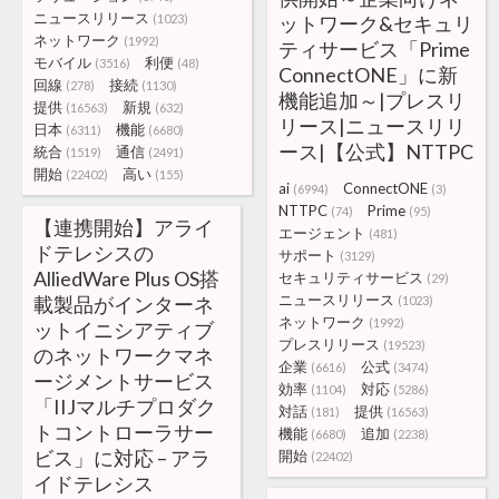
ニュースリリース
(1023)
ットワーク&セキュリ
ネットワーク
(1992)
ティサービス「Prime
モバイル
利便
(3516)
(48)
ConnectONE」に新
回線
接続
(278)
(1130)
機能追加～|プレスリ
提供
新規
(16563)
(632)
リース|ニュースリリ
日本
機能
(6311)
(6680)
ース|【公式】NTTPC
統合
通信
(1519)
(2491)
開始
高い
(22402)
(155)
ai
ConnectONE
(6994)
(3)
NTTPC
Prime
(74)
(95)
【連携開始】アライ
エージェント
(481)
ドテレシスの
サポート
(3129)
AlliedWare Plus OS搭
セキュリティサービス
(29)
ニュースリリース
載製品がインターネ
(1023)
ネットワーク
(1992)
ットイニシアティブ
プレスリリース
(19523)
のネットワークマネ
企業
公式
(6616)
(3474)
ージメントサービス
効率
対応
(1104)
(5286)
「IIJマルチプロダク
対話
提供
(181)
(16563)
トコントローラサー
機能
追加
(6680)
(2238)
ビス」に対応 – アラ
開始
(22402)
イドテレシス