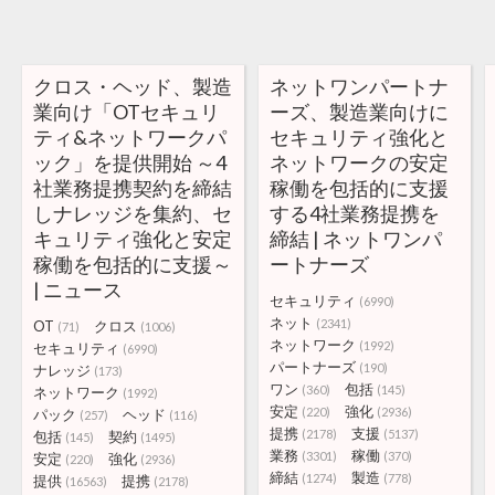
クロス・ヘッド、製造
ネットワンパートナ
業向け「OTセキュリ
ーズ、製造業向けに
ティ&ネットワークパ
セキュリティ強化と
ック」を提供開始 ～4
ネットワークの安定
社業務提携契約を締結
稼働を包括的に支援
しナレッジを集約、セ
する4社業務提携を
キュリティ強化と安定
締結 | ネットワンパ
稼働を包括的に支援～
ートナーズ
| ニュース
セキュリティ
(6990)
ネット
(2341)
OT
クロス
(71)
(1006)
ネットワーク
(1992)
セキュリティ
(6990)
パートナーズ
(190)
ナレッジ
(173)
ワン
包括
(360)
(145)
ネットワーク
(1992)
安定
強化
(220)
(2936)
パック
ヘッド
(257)
(116)
提携
支援
(2178)
(5137)
包括
契約
(145)
(1495)
業務
稼働
(3301)
(370)
安定
強化
(220)
(2936)
締結
製造
(1274)
(778)
提供
提携
(16563)
(2178)