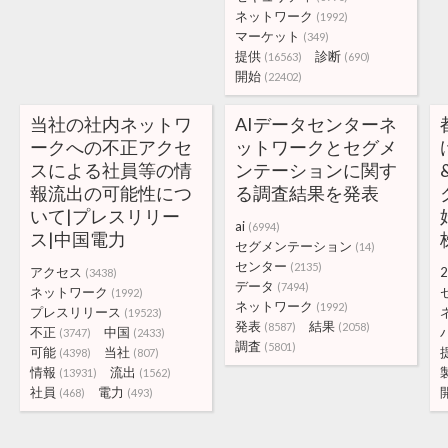
ネットワーク
(1992)
マーケット
(349)
提供
診断
(16563)
(690)
開始
(22402)
当社の社内ネットワ
AIデータセンターネ
ークへの不正アクセ
ットワークとセグメ
スによる社員等の情
ンテーションに関す
報流出の可能性につ
る調査結果を発表
いて|プレスリリー
ai
(6994)
ス|中国電力
セグメンテーション
(14)
センター
(2135)
アクセス
2
(3438)
データ
(7494)
ネットワーク
(1992)
ネットワーク
(1992)
プレスリリース
(19523)
発表
結果
(8587)
(2058)
不正
中国
(3747)
(2433)
調査
(5801)
可能
当社
(4398)
(807)
情報
流出
(13931)
(1562)
社員
電力
(468)
(493)