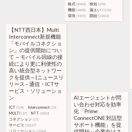
株式
検知
(8960)
(678)
機能
漏えい
(6680)
(1132)
環境
開始
(1935)
(22402)
【NTT西日本】Multi
Interconnect新規機能
「モバイルコネクショ
ン」の提供開始につい
て ～モバイル回線の接
続により更に利便性の
高い統合型ネットワー
クを提供～|ニュースリ
リース – 通信・ICTサ
ービス・ソリューショ
ン
AIエージェントが問
い合わせ対応を効率
ICT
Interconnect
(354)
(23)
化「Prime
MULTI
NTT
(37)
(4050)
ConnectONE 対話型
コネクション
(15)
サポート機能」を提
サービス
(20137)
供開始～企業向けネ
ソリューション
(3740)