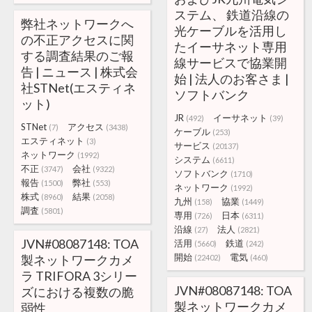
ステム、 鉄道沿線の
弊社ネットワークへ
光ケーブルを活用し
の不正アクセスに関
たイーサネット専用
する調査結果のご報
線サービスで協業開
告 | ニュース | 株式会
始 | 法人のお客さま |
社STNet(エスティネ
ソフトバンク
ット)
JR
イーサネット
(492)
(39)
STNet
アクセス
(7)
(3438)
ケーブル
(253)
エスティネット
(3)
サービス
(20137)
ネットワーク
(1992)
システム
(6611)
不正
会社
(3747)
(9322)
ソフトバンク
(1710)
報告
弊社
(1500)
(553)
ネットワーク
(1992)
株式
結果
(8960)
(2058)
九州
協業
(158)
(1449)
調査
(5801)
専用
日本
(726)
(6311)
沿線
法人
(27)
(2821)
JVN#08087148: TOA
活用
鉄道
(5660)
(242)
開始
電気
製ネットワークカメ
(22402)
(460)
ラ TRIFORA 3シリー
JVN#08087148: TOA
ズにおける複数の脆
製ネットワークカメ
弱性