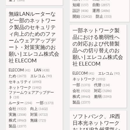
短縮
自動
(157)
(2857)
設計
運用
(406)
(2486)
無線LANルーターな
開始
防止
(22402)
(553)
ど一部のネットワー
ク製品のセキュリテ
一部ネットワーク製
ィ向上のためのファ
品における脆弱性へ
ームウェアアップデ
の対応および代替製
ート・対策実施のお
品への切り替えのお
願い | エレコム株式会
願い | エレコム株式会
社 ELECOM
社 ELECOM
ELECOM
LAN
(41)
(438)
ELECOM
エレコム
(41)
(90)
ため
エレコム
(2673)
(90)
ネットワーク
(1992)
セキュリティ
(6990)
一部
代替
(1373)
(134)
ネットワーク
(1992)
会社
対応
(9322)
(5286)
ファームウェアアップデー
株式
脆弱
ト
(8960)
(3390)
(18)
製品
ルーター
一部
(2377)
(294)
(1373)
会社
向上
(9322)
(1602)
実施
対策
(2504)
(4722)
ソフトバンク、JR西
株式
無線
(8960)
(725)
日本光ネットワーク
製品
(2377)
およびJR九州電気シ