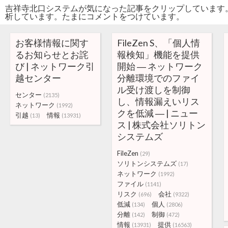
吉祥寺北口システムが気になった記事をクリップしています
析しています。たまにコメントをつけています。
お客様情報に関す
FileZen S、「個人情
るお知らせとお詫
報検知」機能を提供
び | ネットワーク引
開始 ― ネットワーク
越センター
分離環境でのファイ
ル受け渡しを制御
センター
(2135)
し、情報漏えいリス
ネットワーク
(1992)
クを低減 ― | ニュー
引越
情報
(13)
(13931)
ス | 株式会社ソリトン
システムズ
FileZen
(29)
ソリトンシステムズ
(17)
ネットワーク
(1992)
ファイル
(1141)
リスク
会社
(696)
(9322)
低減
個人
(134)
(2806)
分離
制御
(142)
(472)
情報
提供
(13931)
(16563)