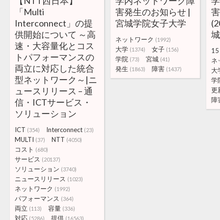
【NTT西日本】
学内ネットワーク障
「Multi
害発生のお知らせ |
Interconnect」の提
宮城学院女子大学
(
供開始について ～高
ネットワーク
(1992)
速・大容量化とコス
大学
女子
(1374)
(156)
15
トパフォーマンスの
学院
宮城
(73)
(41)
ネ
両立に対応した統合
発生
障害
(1863)
(1437)
大
型ネットワーク～|ニ
学
ュースリリース – 通
更
障
信・ICTサービス・
ソリューション
ICT
Interconnect
(354)
(23)
MULTI
NTT
(37)
(4050)
コスト
(680)
サービス
(20137)
ソリューション
(3740)
ニュースリリース
(1023)
ネットワーク
(1992)
パフォーマンス
(364)
両立
容量
(113)
(336)
対応
提供
(5286)
(16563)