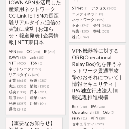
IOWN APNを活用した
産業用ネットワーク
STNet
アクセス
(7)
(3438)
エスティネット
(3)
CC-Link IE TSNの長距
ネットワーク
(1992)
離リアルタイム通信の
不正
会社
(3747)
(9322)
実証に成功 | お知ら
報告
弊社
(1500)
(553)
せ・報道発表 | 企業情
株式
(8960)
報 | NTT東日本
VPN機器等に対する
APN
CC
IE
(58)
(284)
(236)
ORB(Operational
IOWN
Link
(85)
(183)
NTT
TSN
Relay Box)化を伴うネ
(4050)
(5)
ネットワーク
(1992)
ットワーク貫通型攻
リアルタイム
(691)
撃のおそれについて |
企業
報道
(6616)
(2305)
情報セキュリティ |
実証
情報
(2326)
(13931)
IPA 独立行政法人 情
成功
日本
(1301)
(6311)
報処理推進機構
活用
産業
(5660)
(642)
発表
距離
(8587)
(104)
Box
IPA
(218)
(968)
通信
(2491)
Operational
Orb
(13)
(5)
relay
VPN
(31)
(287)
【重要なお知らせ】
セキュリティ
(6990)