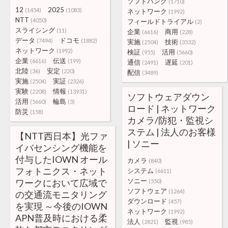
ソフトバンク
(1710)
12
2025
(1454)
(1083)
ネットワーク
(1992)
NTT
(4050)
フィールドトライアル
(2)
スライシング
(11)
企業
商用
(6616)
(228)
データ
ドコモ
(7494)
(1882)
実施
技術
(2504)
(3532)
ネットワーク
(1992)
検証
活用
(955)
(5660)
企業
伝送
(6616)
(199)
通信
遅延
(2491)
(201)
北陸
安定
(36)
(220)
配信
(3489)
実施
実証
(2504)
(2326)
実験
情報
(2208)
(13931)
ソフトウェアダウン
活用
輪島
(5660)
(3)
ロード | ネットワーク
防災
(158)
カメラ/防犯・監視シ
ステム | 法人のお客様
【NTT西日本】光ファ
| ソニー
イバセンシング機能を
付与したIOWN オール
カメラ
(840)
フォトニクス・ネット
システム
(6611)
ソニー
ワークにおいて広域で
(550)
ソフトウェア
(1264)
の交通流モニタリング
ダウンロード
(457)
を実現 ～今後のIOWN
ネットワーク
(1992)
APN普及時における柔
法人
監視
(2821)
(985)