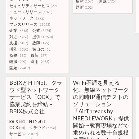
更新
無線
(1576)
(725)
セキュリティサービス
(29)
遮断
(152)
ニュースリリース
(1023)
ネットワーク
(1992)
プレスリリース
(19523)
企業
公式
(6616)
(3474)
対応
提供
(5286)
(16563)
支援
故障
(5137)
(129)
機能
独自の
(6680)
(63)
監視
負荷
(985)
(177)
軽減
運用
(209)
(2486)
開始
(22402)
BBIXとHTNet、クラ
Wi-Fi不調を見える
ウド型ネットワーク
化、無線ネットワーク
サービス「OCX」で
の同時IP通信テストの
協業契約を締結 –
ソリューション
BBIX株式会社
「AirThreads by
NEEDLEWORK」提供
BBIX
HTNet
(60)
(1)
開始〜教育現場などで
OCX
クラウド
(14)
(6696)
求められる数十台規模
サービス
(20137)