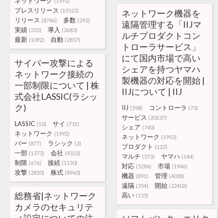
ネットワーク
(1992)
プレスリリース
(19523)
ネットワーク機器を
リリース
多数
(8746)
(292)
遠隔管理する「IIJマ
実績
導入
(235)
(3683)
ルチプロダクトコン
最新
自動
(1092)
(2857)
トローラサービス」
にて国内市場で高い
サイバー攻撃による
シェアを持つヤマハ
ネットワーク接続の
製機器の対応を開始 |
一部制限について | 株
IIJについて | IIJ
式会社LASSIC(ラシッ
ク)
IIJ
コントローラ
(598)
(73)
サービス
(20137)
LASSIC
サイ
(10)
(731)
シェア
(740)
ネットワーク
(1992)
ネットワーク
(1992)
バー
ラシック
(877)
(3)
プロダクト
(122)
一部
会社
(1373)
(9322)
マルチ
ヤマハ
(573)
(144)
制限
接続
(676)
(1130)
対応
市場
(5286)
(1946)
攻撃
株式
(2850)
(8960)
機器
管理
(891)
(4038)
遠隔
開始
(354)
(22402)
総務省|ネットワーク
高い
(155)
カメラのセキュリテ