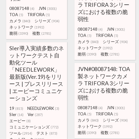
ラ TRIFORA 3シリー
08087148
JVN
(4)
(3001)
ズにおける複数の脆
TOA
TRIFORA
(5)
(5)
弱性
カメラ
シリーズ
(840)
(904)
ネットワーク
(1992)
08087148
JVN
(4)
(3001)
脆弱
複数
(3390)
(2781)
TOA
TRIFORA
(5)
(5)
カメラ
シリーズ
(840)
(904)
SIer導入実績多数のネ
ネットワーク
(1992)
脆弱
複数
ットワークテスト自
(3390)
(2781)
動化ツール
JVN#08087148: TOA
「NEEDLEWORK」
製ネットワークカメ
最新版(Ver.19)をリリ
ラ TRIFORA 3シリー
ース | プレスリリース
ズにおける複数の脆
| エーピーコミュニケ
弱性
ーションズ
08087148
JVN
19
NEEDLEWORK
(4)
(3001)
(815)
(3)
TOA
TRIFORA
SIer
Ver
(5)
(5)
(14)
(287)
カメラ
シリーズ
エーピー
(840)
(904)
(8)
ネットワーク
コミュニケーションズ
(1992)
(772)
脆弱
複数
ツール
テスト
(3390)
(2781)
(2914)
(873)