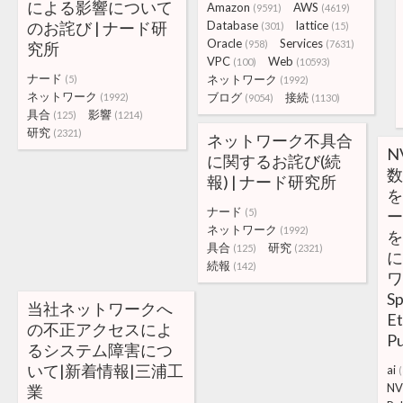
による影響について
Amazon
AWS
(9591)
(4619)
のお詫び | ナード研
Database
lattice
(301)
(15)
Oracle
Services
(958)
(7631)
究所
VPC
Web
(100)
(10593)
ナード
ネットワーク
(5)
(1992)
ネットワーク
ブログ
接続
(1992)
(9054)
(1130)
具合
影響
(125)
(1214)
研究
(2321)
ネットワーク不具合
N
に関するお詫び(続
数
報) | ナード研究所
を
ナード
(5)
ー
ネットワーク
(1992)
を
具合
研究
(125)
(2321)
に
続報
(142)
ワ
S
当社ネットワークへ
E
の不正アクセスによ
Pu
るシステム障害につ
いて|新着情報|三浦工
ai
NV
業