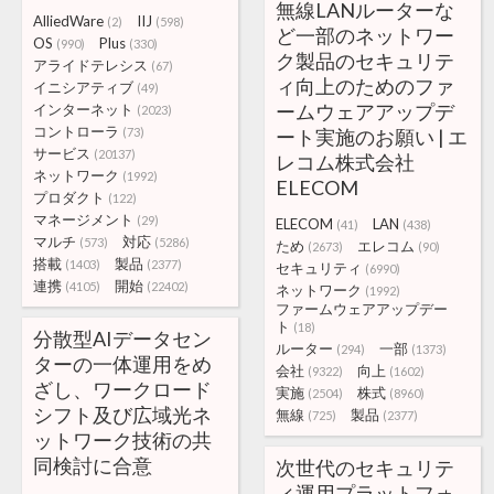
無線LANルーターな
AlliedWare
IIJ
(2)
(598)
ど一部のネットワー
OS
Plus
(990)
(330)
ク製品のセキュリテ
アライドテレシス
(67)
ィ向上のためのファ
イニシアティブ
(49)
ームウェアアップデ
インターネット
(2023)
コントローラ
(73)
ート実施のお願い | エ
サービス
(20137)
レコム株式会社
ネットワーク
(1992)
ELECOM
プロダクト
(122)
マネージメント
(29)
ELECOM
LAN
(41)
(438)
マルチ
対応
(573)
(5286)
ため
エレコム
(2673)
(90)
搭載
製品
(1403)
(2377)
セキュリティ
(6990)
連携
開始
(4105)
(22402)
ネットワーク
(1992)
ファームウェアアップデー
ト
(18)
分散型AIデータセン
ルーター
一部
(294)
(1373)
ターの一体運用をめ
会社
向上
(9322)
(1602)
ざし、ワークロード
実施
株式
(2504)
(8960)
シフト及び広域光ネ
無線
製品
(725)
(2377)
ットワーク技術の共
同検討に合意
次世代のセキュリテ
ィ運用プラットフォ