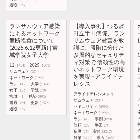
遮断
(152)
ランサムウェア感染
【導入事例】つるぎ
によるネットワーク
町立半田病院、 ラン
遮断措置について
サムウェア被害を教
(2025.6.12更新) | 宮
訓に、段階に分けた
城学院女子大学
多層的なセキュリテ
ィ対策で 信頼性の高
12
2025
(1454)
(1083)
いネットワーク環境
サムウェア
(334)
を実現 – アライドテ
ネットワーク
(1992)
レシス
ラン
大学
(419)
(1374)
A
女子
学院
(156)
(73)
l
アライドテレシス
(67)
宮城
感染
(41)
(893)
サムウェア
(334)
措置
更新
(281)
(1576)
セキュリティ
(6990)
遮断
(152)
ネットワーク
(1992)
ラン
事例
(419)
(898)
信頼
半田
(238)
(7)
多層
実現
(15)
(3517)
対策
導入
(4722)
(3683)