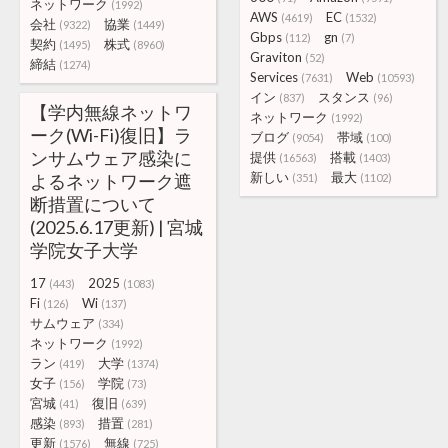
ネットワーク
(1992)
AWS
EC
(4619)
(1532)
会社
協業
(9322)
(1449)
Gbps
gn
(112)
(7)
契約
株式
(1495)
(8960)
Graviton
(52)
締結
(1274)
Services
Web
(7631)
(10593)
イン
スタンス
(837)
(96)
【学内無線ネットワ
ネットワーク
(1992)
ーク(Wi-Fi)復旧】ラ
ブログ
帯域
(9054)
(100)
ンサムウェア感染に
提供
搭載
(16563)
(1403)
新しい
最大
よるネットワーク遮
(351)
(1102)
断措置について
(2025.6.17更新) | 宮城
学院女子大学
17
2025
(443)
(1083)
Fi
Wi
(126)
(137)
サムウェア
(334)
ネットワーク
(1992)
ラン
大学
(419)
(1374)
女子
学院
(156)
(73)
宮城
復旧
(41)
(639)
感染
措置
(893)
(281)
更新
無線
(1576)
(725)