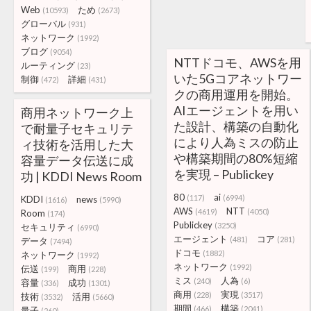
Web
ため
(10593)
(2673)
グローバル
(931)
ネットワーク
(1992)
ブログ
(9054)
NTTドコモ、AWSを用
ルーティング
(23)
いた5Gコアネットワー
制御
詳細
(472)
(431)
クの商用運用を開始。
AIエージェントを用い
商用ネットワーク上
た設計、構築の自動化
で耐量子セキュリテ
により人為ミスの防止
ィ技術を活用した大
や構築期間の80%短縮
容量データ伝送に成
を実現 – Publickey
功 | KDDI News Room
80
ai
(117)
(6994)
KDDI
news
(1616)
(5990)
AWS
NTT
(4619)
(4050)
Room
(174)
Publickey
(3250)
セキュリティ
(6990)
エージェント
コア
(481)
(281)
データ
(7494)
ドコモ
(1882)
ネットワーク
(1992)
ネットワーク
(1992)
伝送
商用
(199)
(228)
ミス
人為
(240)
(6)
容量
成功
(336)
(1301)
商用
実現
(228)
(3517)
技術
活用
(3532)
(5660)
期間
構築
(466)
(2041)
量子
(260)