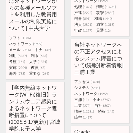
海外ネットワークか
ネットワーク
(1992)
らの各種メールソフ
処理
情報
(1079)
(13931)
推進
攻撃
(2222)
(2850)
トを利用した教員用
機器
機構
(891)
(1440)
メールの制限実施に
法人
独立
(2821)
(1018)
ついて | 中央大学
行政
貫通
(1177)
(12)
ソフト
(1036)
ネットワーク
当社ネットワークへ
(1992)
メール
中央
(2716)
(142)
の不正アクセスによ
利用
制限
(5467)
(676)
るシステム障害につ
各種
大学
(161)
(1374)
いて(続報)|新着情報|
実施
教員
(2504)
(67)
三浦工業
海外
重要な
(733)
(264)
アクセス
(3438)
【学内無線ネットワ
システム
(6611)
ーク(Wi-Fi)復旧】ラ
ネットワーク
(1992)
三浦
不正
(11)
(3747)
ンサムウェア感染に
工業
当社
(275)
(807)
よるネットワーク遮
情報
続報
(13931)
(142)
断措置について
障害
(1437)
(2025.6.17更新) | 宮城
学院女子大学
Oracle