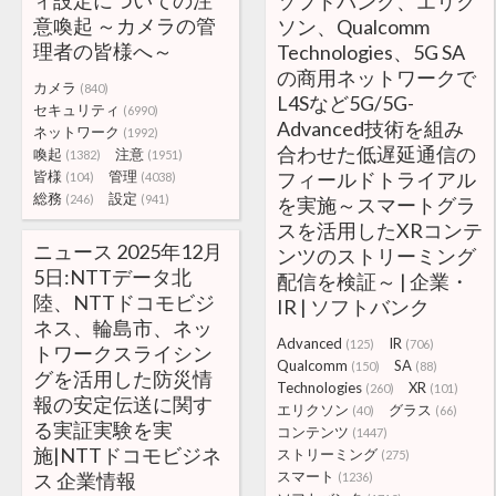
ィ設定についての注
ソフトバンク、エリク
意喚起 ～カメラの管
ソン、Qualcomm
理者の皆様へ～
Technologies、5G SA
の商用ネットワークで
カメラ
(840)
L4Sなど5G/5G-
セキュリティ
(6990)
Advanced技術を組み
ネットワーク
(1992)
合わせた低遅延通信の
喚起
注意
(1382)
(1951)
皆様
管理
フィールドトライアル
(104)
(4038)
総務
設定
(246)
(941)
を実施～スマートグラ
スを活用したXRコンテ
ニュース 2025年12月
ンツのストリーミング
5日:NTTデータ北
配信を検証～ | 企業・
陸、NTTドコモビジ
IR | ソフトバンク
ネス、輪島市、ネッ
Advanced
IR
(125)
(706)
トワークスライシン
Qualcomm
SA
(150)
(88)
グを活用した防災情
Technologies
XR
(260)
(101)
報の安定伝送に関す
エリクソン
グラス
(40)
(66)
る実証実験を実
コンテンツ
(1447)
施|NTTドコモビジネ
ストリーミング
(275)
スマート
ス 企業情報
(1236)