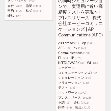
の同時シミュレーショ
ネットワーク
(1992)
ンで、実運用に近い高
会社
協業
(9322)
(1449)
契約
株式
(1495)
(8960)
精度テストを実現〜 |
締結
(1274)
プレスリリース | 株式
会社エーピーコミュニ
ケーションズ | AP
Communications (APC)
AirThreads
Ap
(1)
(59)
APC
by
(10)
(1168)
Communications
(153)
Fi
IP
(126)
(375)
NEEDLEWORK
Wi
(3)
(137)
エーピー
(8)
コミュニケーションズ
(772)
シミュレーション
(148)
ソリューション
(3740)
テスト
(873)
ネットワーク
(1992)
プレスリリース
(19523)
不調
会社
(19)
(9322)
同時
実現
(244)
(3517)