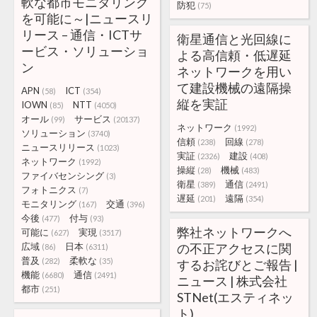
軟な都市モニタリング
防犯
(75)
を可能に～|ニュースリ
リース – 通信・ICTサ
衛星通信と光回線に
ービス・ソリューショ
よる高信頼・低遅延
ン
ネットワークを用い
て建設機械の遠隔操
APN
ICT
(58)
(354)
縦を実証
IOWN
NTT
(85)
(4050)
オール
サービス
(99)
(20137)
ネットワーク
(1992)
ソリューション
(3740)
信頼
回線
(238)
(278)
ニュースリリース
(1023)
実証
建設
(2326)
(408)
ネットワーク
(1992)
操縦
機械
(28)
(483)
ファイバセンシング
(3)
衛星
通信
(389)
(2491)
フォトニクス
(7)
遅延
遠隔
(201)
(354)
モニタリング
交通
(167)
(396)
今後
付与
(477)
(93)
弊社ネットワークへ
可能に
実現
(627)
(3517)
広域
日本
の不正アクセスに関
(86)
(6311)
普及
柔軟な
(282)
(35)
するお詫びとご報告 |
機能
通信
(6680)
(2491)
ニュース | 株式会社
都市
(251)
STNet(エスティネッ
ト)