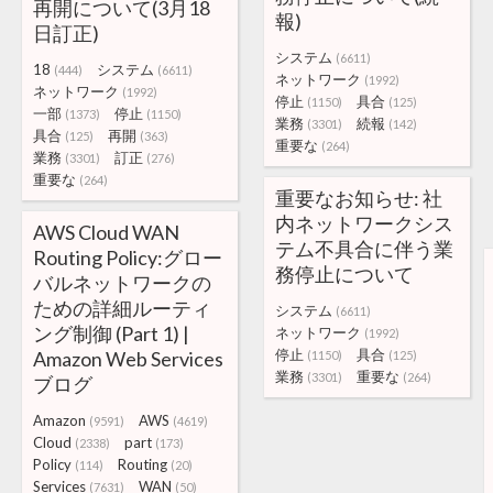
再開について(3月18
報)
日訂正)
システム
(6611)
18
システム
(444)
(6611)
ネットワーク
(1992)
ネットワーク
(1992)
停止
具合
(1150)
(125)
一部
停止
(1373)
(1150)
業務
続報
(3301)
(142)
具合
再開
(125)
(363)
重要な
(264)
業務
訂正
(3301)
(276)
重要な
(264)
重要なお知らせ: 社
内ネットワークシス
AWS Cloud WAN
テム不具合に伴う業
Routing Policy:グロー
務停止について
バルネットワークの
ための詳細ルーティ
システム
(6611)
ング制御 (Part 1) |
ネットワーク
(1992)
停止
具合
Amazon Web Services
(1150)
(125)
業務
重要な
(3301)
(264)
ブログ
Amazon
AWS
(9591)
(4619)
Cloud
part
(2338)
(173)
Policy
Routing
(114)
(20)
Services
WAN
(7631)
(50)