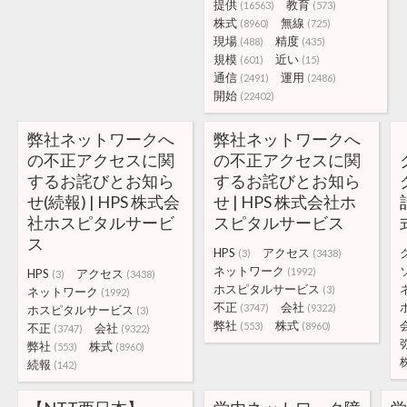
提供
教育
(16563)
(573)
株式
無線
(8960)
(725)
現場
精度
(488)
(435)
規模
近い
(601)
(15)
通信
運用
(2491)
(2486)
開始
(22402)
弊社ネットワークへ
弊社ネットワークへ
の不正アクセスに関
の不正アクセスに関
するお詫びとお知ら
するお詫びとお知ら
せ(続報) | HPS 株式会
せ | HPS 株式会社ホ
社ホスピタルサービ
スピタルサービス
ス
HPS
アクセス
(3)
(3438)
ネットワーク
(1992)
HPS
アクセス
(3)
(3438)
ホスピタルサービス
(3)
ネットワーク
(1992)
不正
会社
(3747)
(9322)
ホスピタルサービス
(3)
弊社
株式
(553)
(8960)
不正
会社
(3747)
(9322)
弊社
株式
(553)
(8960)
続報
(142)