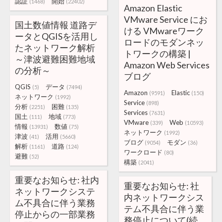
認証
開始
(1468)
(22402)
Amazon Elastic
VMware Service にお
国土数値情報 道路デ
ける VMwareワーク
ータとQGISを活用し
ロードのモダンネッ
たネットワーク解析
トワークの構築 |
～津波避難困難地域
Amazon Web Services
の分析～
ブログ
QGIS
データ
(5)
(7494)
Amazon
Elastic
(9591)
(150)
ネットワーク
(1992)
Service
(898)
分析
困難
(2251)
(135)
Services
(7631)
国土
地域
(111)
(773)
VMware
Web
(339)
(10593)
情報
数値
(13931)
(75)
ネットワーク
(1992)
津波
活用
(41)
(5660)
ブログ
モダン
(9054)
(36)
解析
道路
(1161)
(124)
ワークロード
(80)
避難
(52)
構築
(2041)
重要なお知らせ: 社内
重要なお知らせ: 社
ネットワークシステ
内ネットワークシス
ム不具合に伴う業務
テム不具合に伴う業
停止からの一部業務
務停止について(続