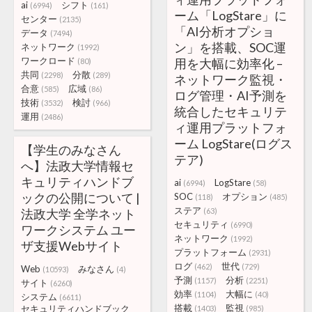
ai
シフト
(6994)
(161)
ーム「LogStare」に
センター
(2135)
「AI分析オプショ
データ
(7494)
ン」を搭載、SOC運
ネットワーク
(1992)
ワークロード
用を大幅に効率化 –
(80)
共同
分散
(2298)
(289)
ネットワーク監視・
合意
広域
(585)
(86)
ログ管理・AI予測を
技術
検討
(3532)
(966)
統合したセキュリテ
運用
(2486)
ィ運用プラットフォ
ーム LogStare(ログス
【学生のみなさん
テア)
へ】法政大学情報セ
キュリティハンドブ
ai
LogStare
(6994)
(58)
ックの公開について |
SOC
オプション
(118)
(485)
ステア
法政大学 全学ネット
(63)
セキュリティ
(6990)
ワークシステム ユー
ネットワーク
(1992)
ザ支援Webサイト
プラットフォーム
(2931)
ログ
世代
(462)
(729)
Web
みなさん
(10593)
(4)
予測
分析
(1157)
(2251)
サイト
(6260)
効率
大幅に
(1104)
(40)
システム
(6611)
搭載
監視
セキュリティハンドブック
(1403)
(985)