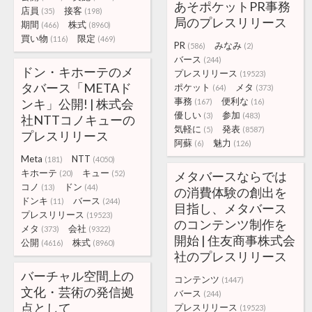
あそポケットPR事務
店員
接客
(35)
(198)
局のプレスリリース
期間
株式
(466)
(8960)
買い物
限定
(116)
(469)
PR
みなみ
(586)
(2)
バース
(244)
ドン・キホーテのメ
プレスリリース
(19523)
タバース「METAド
ポケット
メタ
(64)
(373)
事務
便利な
ンキ」公開! | 株式会
(167)
(16)
優しい
参加
(3)
(483)
社NTTコノキューの
気軽に
発表
(5)
(8587)
プレスリリース
阿蘇
魅力
(6)
(126)
Meta
NTT
(181)
(4050)
キホーテ
キュー
(20)
(52)
メタバースならでは
コノ
ドン
(13)
(44)
の消費体験の創出を
ドンキ
バース
(11)
(244)
目指し、メタバース
プレスリリース
(19523)
のコンテンツ制作を
メタ
会社
(373)
(9322)
開始 | 住友商事株式会
公開
株式
(4616)
(8960)
社のプレスリリース
バーチャル空間上の
コンテンツ
(1447)
文化・芸術の発信拠
バース
(244)
点として
プレスリリース
(19523)