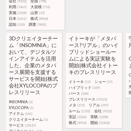
会社
全国
(9322)
(798)
利用
大規模
(5467)
(753)
実施
山形
(2504)
(32)
日本
株式
(6311)
(8960)
認知
調査
(230)
(5801)
3Dクリエイターチー
イトーキが「メタバ
ム「INSOMNIA」に
ース?リアル」のハイ
おいて、デジタルツ
ブリッドショールー
インアイテムを活用
ムによる実証実験を
した、企業のメタバ
開始|株式会社イトー
ース展開を支援する
キのプレスリリース
サービスを開始|株式
イトーキ
ショー
(12)
(57)
会社XYLOCOPAのプ
ハイブリッド
(329)
レスリリース
バース
(244)
プレスリリース
(19523)
INSOMNIA
(5)
メタ
リアル
(373)
(297)
XYLOCOPA
(1)
ルーム
会社
(1233)
(9322)
アイテム
(141)
実証
実験
(2326)
(2208)
クリエイターチーム
(1)
株式
開始
(8960)
(22402)
サービス
(20137)