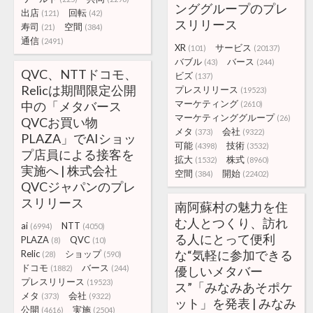
ンググループのプレ
出店
回転
(121)
(42)
スリリース
寿司
空間
(21)
(384)
通信
(2491)
XR
サービス
(101)
(20137)
バブル
バース
(43)
(244)
QVC、NTTドコモ、
ビズ
(137)
Relicは期間限定公開
プレスリリース
(19523)
マーケティング
中の「メタバース
(2610)
マーケティンググループ
(26)
QVCお買い物
メタ
会社
(373)
(9322)
PLAZA」でAIショッ
可能
技術
(4398)
(3532)
プ店員による接客を
拡大
株式
(1532)
(8960)
実施へ | 株式会社
空間
開始
(384)
(22402)
QVCジャパンのプレ
スリリース
南阿蘇村の魅力を住
む人とつくり、訪れ
ai
NTT
(6994)
(4050)
る人にとって便利
PLAZA
QVC
(8)
(10)
な“気軽に参加できる
Relic
ショップ
(28)
(590)
ドコモ
バース
(1882)
(244)
優しいメタバー
プレスリリース
(19523)
ス”「みなみあそポケ
メタ
会社
(373)
(9322)
ット」を発表 | みなみ
公開
実施
(4616)
(2504)