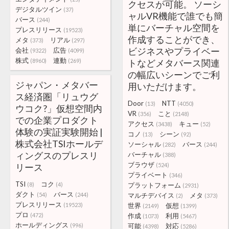
クセスが可能。 ソーシ
デジタルツイン
(37)
ャルVR機能で誰でも簡
バース
(244)
単にバーチャル空間を
プレスリリース
(19523)
作成することができ、
メタ
リアル
(373)
(297)
ビジネスやプライベー
会社
広告
(9322)
(4099)
株式
連動
(8960)
(269)
トなどメタバース関連
の幅広いシーンでご利
ジャパン・メタバー
用いただけます。
ス経済圏「リュウグ
Door
NTT
(13)
(4050)
ウコク?」仮想空間内
VR
こと
(356)
(2148)
での企業プロダクト
アクセス
キュー
(3438)
(52)
体験の実証実験開始 |
コノ
シーン
(13)
(92)
株式会社TSIホールデ
ソーシャル
バース
(282)
(244)
ィングスのプレスリ
バーチャル
(388)
ブラウザ
リース
(524)
プライベート
(346)
TSI
コク
(8)
(4)
プラットフォーム
(2931)
ダクト
バース
(54)
(244)
マルチデバイス
メタ
(2)
(373)
プレスリリース
(19523)
世界
仮想
(2149)
(1399)
プロ
(472)
作成
利用
(1073)
(5467)
ホールディングス
(996)
可能
対応
(4398)
(5286)