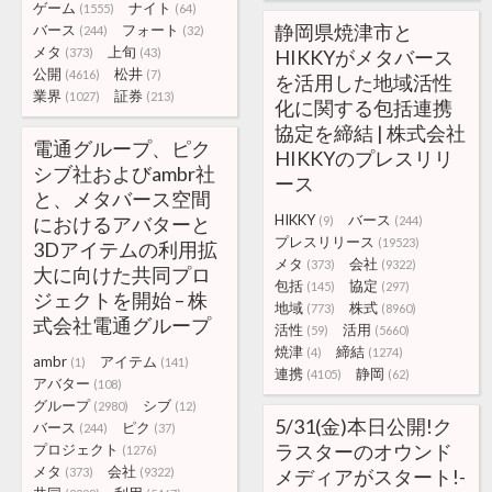
ゲーム
ナイト
(1555)
(64)
静岡県焼津市と
バース
フォート
(244)
(32)
メタ
上旬
(373)
(43)
HIKKYがメタバース
公開
松井
(4616)
(7)
を活用した地域活性
業界
証券
(1027)
(213)
化に関する包括連携
協定を締結 | 株式会社
電通グループ、ピク
HIKKYのプレスリリ
シブ社およびambr社
ース
と、メタバース空間
HIKKY
バース
におけるアバターと
(9)
(244)
プレスリリース
(19523)
3Dアイテムの利用拡
メタ
会社
(373)
(9322)
大に向けた共同プロ
包括
協定
(145)
(297)
ジェクトを開始 – 株
地域
株式
(773)
(8960)
式会社電通グループ
活性
活用
(59)
(5660)
焼津
締結
(4)
(1274)
ambr
アイテム
(1)
(141)
連携
静岡
(4105)
(62)
アバター
(108)
グループ
シブ
(2980)
(12)
5/31(金)本日公開!ク
バース
ピク
(244)
(37)
ラスターのオウンド
プロジェクト
(1276)
メタ
会社
(373)
(9322)
メディアがスタート!-