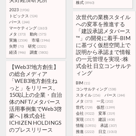
株式
(8960)
2023
(1936)
トピックス
次世代の業務スタイル
(524)
バース
(244)
への変革を推進する
マーケティング
(2610)
「建設承認メタバース
メタ
動向
(373)
(575)
™」の開発に着手-BIM
実施
市場
(2504)
(1946)
に基づく仮想空間上で
矢野
研究
(70)
(2321)
説明から承認まで情報
経済
調査
(946)
(5801)
の一元管理を実現-:株
式会社 日立コンサルテ
【Web3?地方創生】
ィング
の総合メディア
「WEB3地方創生ね
BIM
(11)
っと」をリリース。
コンサルティング
(538)
150以上の企業・自治
スタイル
バース
(256)
(244)
体のNFT/メタバース
メタ
一元
(373)
(202)
世代
仮想
活用事例集でWeb3啓
(729)
(1399)
会社
変革
(9322)
(319)
蒙へ | 株式会社
実現
建設
(3517)
(408)
ICHIZEN HOLDINGS
情報
承認
(13931)
(307)
のプレスリリース
推進
日立
(2222)
(1010)