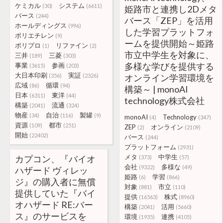
ケミカル
システム
(30)
(6611)
姫路市と連携し2Dメタ
バース
(244)
バース「ZEP」を活用
ホールディングス
(996)
した学習プラットフォ
ポリエチレン
(9)
ームを提供開始～姫路
ポリプロ
リファイン
(1)
(2)
市立中学生を対象に、
三井
三菱
(189)
(303)
多様な学びを提供する
事業
参画
(3615)
(203)
大日本印刷
実証
(356)
(2326)
オンライン学習環境を
広域
循環
(86)
(94)
構築～ | monoAI
日本
東洋
(6311)
(44)
technology株式会社
構築
流通
(2041)
(324)
物産
自治
製罐
(34)
(116)
(9)
monoAI
Technology
(4)
(347)
資源
都市
(109)
(251)
ZEP
オンライン
(2)
(2109)
開始
(22402)
バース
(244)
プラットフォーム
(2931)
メタ
中学生
カプコン、『バイオ
(373)
(57)
会社
多様な
(9322)
(49)
ハザード ヴィレッ
姫路
学習
(6)
(866)
ジ』の購入者に無償
対象
市立
(881)
(110)
提供していた『バイ
提供
株式
(16563)
(8960)
オハザード RE:バー
構築
活用
(2041)
(5660)
ス』のサービスを
環境
連携
(1935)
(4105)