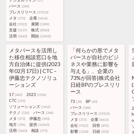
デジタルツイン
(37)
バース
(244)
プレスリリース
(19523)
メタ
企業
(373)
(6616)
会社
展開
(9322)
(1049)
支援
株式
(5137)
(8960)
活用
開始
(5660)
(22402)
メタバースを活用し
「何らかの形でメタ
た移住相談窓口を地
バースが自社のビジ
方自治体に提供(2023
ネスや業務に影響を
年02月17日) | CTC –
与える」、企業の
伊藤忠テクノソリュ
73%が回答|株式会社
ーションズ
日経BPのプレスリリ
ース
17
2023
(443)
(1936)
CTC
(193)
73
BP
(24)
(43)
ソリューションズ
(1662)
バース
(244)
2
テクノ
バース
(526)
(244)
プレスリリース
(19523)
メタ
伊藤忠
(373)
(390)
メタ
企業
(373)
(6616)
o
地方
提供
(296)
(16563)
会社
回答
(9322)
(492)
活用
相談
(5660)
(275)
影響
日経
(1214)
(333)