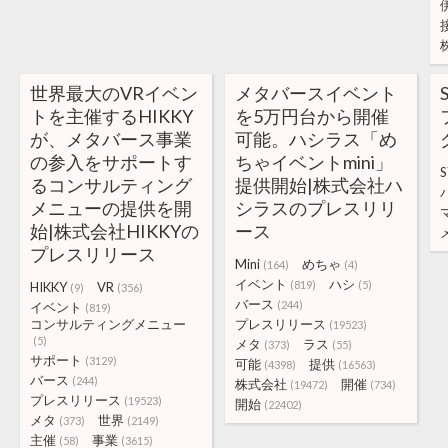
世界最大のVRイベン
メタバースイベント
トを主催するHIKKY
を5万円台から開催
が、メタバース事業
可能。ハシラス「め
の参入をサポートす
ちゃイベントmini」
るコンサルティング
提供開始|株式会社ハ
メニューの提供を開
シラスのプレスリリ
始|株式会社HIKKYの
ース
プレスリリース
Mini
めちゃ
(164)
(4)
イベント
ハシ
(819)
(5)
HIKKY
VR
(9)
(356)
バース
(244)
イベント
(819)
コンサルティングメニュー
プレスリリース
(19523)
(5)
メタ
ラス
(373)
(55)
サポート
(3129)
可能
提供
(4398)
(16563)
バース
(244)
株式会社
開催
(19472)
(734)
プレスリリース
(19523)
開始
(22402)
メタ
世界
(373)
(2149)
主催
事業
(58)
(3615)