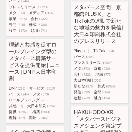
バース
(244)
メタバース空間「京
プレスリリース
(19523)
メタ
メディア
都館PLUS X」と
(373)
(2037)
事業
会社
(3615)
(9322)
TikTokの連動で新た
専門
株式
(528)
(8960)
な地域の魅力を発信|
設立
領域
(1172)
(571)
大日本印刷株式会社
のプレスリリース
理解と共感を促すロ
ールプレイング型の
Plus
TikTok
(330)
(384)
バース
メタバース構築サー
(244)
プレスリリース
(19523)
ビスを提供開始 | ニュ
メタ
京都
(373)
(253)
ース | DNP 大日本印
会社
地域
(9322)
(773)
刷
大日本印刷
(356)
新たな
株式
(378)
(8960)
DNP
サービス
(288)
(20137)
発信
空間
(329)
(384)
バース
メタ
(244)
(373)
連動
魅力
(269)
(126)
ロールプレイング
(2)
共感
大日本印刷
(31)
(356)
HAKUHODO-XR、
提供
構築
(16563)
(2041)
理解
開始
「メタバースビジネ
(187)
(22402)
スアジェンダ策定プ
メタバースで企業と