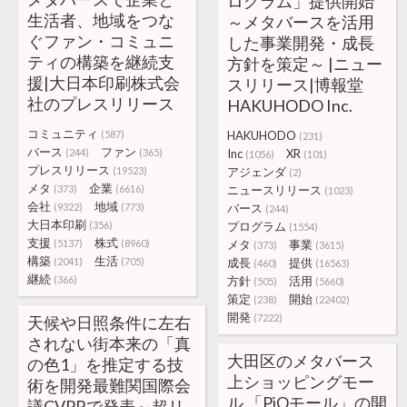
ログラム」提供開始
生活者、地域をつな
～メタバースを活用
ぐファン・コミュニ
した事業開発・成長
ティの構築を継続支
方針を策定～ |ニュー
援|大日本印刷株式会
スリリース|博報堂
社のプレスリリース
HAKUHODO Inc.
コミュニティ
(587)
HAKUHODO
(231)
バース
ファン
(244)
(365)
Inc
XR
(1056)
(101)
プレスリリース
(19523)
アジェンダ
(2)
メタ
企業
(373)
(6616)
ニュースリリース
(1023)
会社
地域
(9322)
(773)
バース
(244)
大日本印刷
(356)
プログラム
(1554)
支援
株式
(5137)
(8960)
メタ
事業
(373)
(3615)
構築
生活
(2041)
(705)
成長
提供
(460)
(16563)
継続
(366)
方針
活用
(505)
(5660)
策定
開始
(238)
(22402)
開発
(7222)
天候や日照条件に左右
されない街本来の「真
大田区のメタバース
の色1」を推定する技
上ショッピングモー
術を開発最難関国際会
ル 「PiOモール」の開
議CVPRで発表～超リ