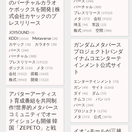
バース
のバーチャルカラオ
(244)
バーチャル
(388)
ケボックスを開発 | 株
プレスリリース
(19523)
式会社カヤックのプ
メタ
会社
(373)
(9322)
レスリリース
埼玉
常設
(94)
(23)
株式
空間
(8960)
(384)
JOYSOUND
(9)
KDDI
Metaverse
(1616)
(24)
ガンダムメタバース
カヤック
カラオケ
(58)
(38)
バース
プロジェクト|バンダ
(244)
バーチャル
(388)
イナムコエンターテ
プレスリリース
(19523)
インメント公式サイ
ボックス
メタ
(236)
(373)
ト
会社
搭載
(9322)
(1403)
株式
開発
(8960)
(7222)
エンターテインメント
(70)
ガン
サイト
(49)
(6260)
アバターアーティス
ダイ
ダム
(46)
(55)
ナムコ
バン
ト育成番組を共同制
(54)
(65)
バース
(244)
作!世界的メタバース
プロジェクト
(1276)
コミュニティでオー
メタ
公式
(373)
(3474)
ディションも開催 韓
国「ZEPETO」と戦
イオンモールが三越