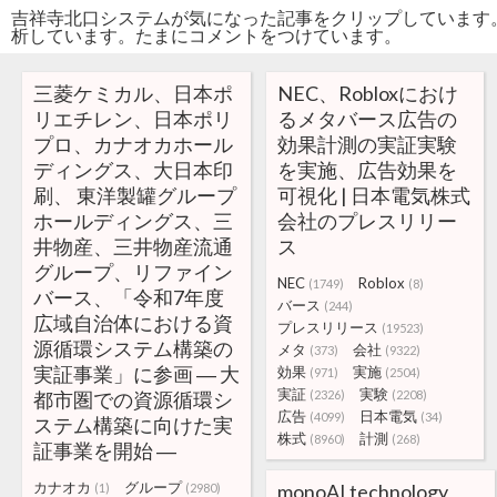
吉祥寺北口システムが気になった記事をクリップしています
析しています。たまにコメントをつけています。
三菱ケミカル、日本ポ
NEC、Robloxにおけ
リエチレン、日本ポリ
るメタバース広告の
プロ、カナオカホール
効果計測の実証実験
ディングス、大日本印
を実施、広告効果を
刷、 東洋製罐グループ
可視化 | 日本電気株式
ホールディングス、三
会社のプレスリリー
井物産、三井物産流通
ス
グループ、リファイン
NEC
Roblox
(1749)
(8)
バース、「令和7年度
バース
(244)
広域自治体における資
プレスリリース
(19523)
源循環システム構築の
メタ
会社
(373)
(9322)
実証事業」に参画 ― 大
効果
実施
(971)
(2504)
実証
実験
都市圏での資源循環シ
(2326)
(2208)
広告
日本電気
(4099)
(34)
ステム構築に向けた実
株式
計測
(8960)
(268)
証事業を開始 ―
カナオカ
グループ
monoAI technology、
(1)
(2980)