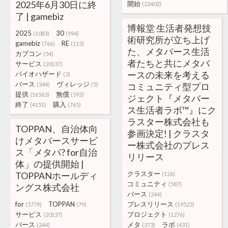
2025年6月30日に終
開始
(22402)
了 | gamebiz
博報堂 生活者発想技
2025
30
(1083)
(994)
術研究所が立ち上げ
gamebiz
RE
(766)
(113)
た、メタバース生活
カプコン
(54)
者たちと共にメタバ
サービス
(20137)
ースの未来を考える
バイオハザード
(3)
バース
ヴィレッジ
(244)
(5)
コミュニティ型プロ
提供
無償
(16563)
(593)
ジェクト『メタバー
終了
購入
(4151)
(765)
ス生活者ラボ™』にク
ラスター株式会社も
TOPPAN、自治体向
参画決定! | クラスタ
けメタバースサービ
ー株式会社のプレス
ス「メタパ? for自治
リリース
体」の提供開始 |
クラスター
TOPPANホールディ
(126)
コミュニティ
(587)
ングス株式会社
バース
(244)
for
TOPPAN
プレスリリース
(5779)
(79)
(19523)
サービス
プロジェクト
(20137)
(1276)
バース
メタ
ラボ
(244)
(373)
(431)