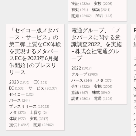
実証
実験
(2326)
(2208)
有効
構築
(291)
(2041)
開始
関西
(22402)
(143)
「セイコー版メタバ
電通グループ、「メ
ース・サービス」の
タバースに関する意
第二弾 上質なCX体験
識調査2022」を実施
を実現するメタバー
– 株式会社電通グル
スECを2023年6月提
ープ
供開始 | のプレスリ
2022
(1917)
リース
グループ
(2980)
バース
メタ
(244)
(373)
2023
CX
(1936)
(161)
会社
実施
(9322)
(2504)
EC
サービス
(1532)
(20137)
R
意識
株式
(667)
(8960)
セイコー
(102)
w
調査
電通
(5801)
(1126)
バース
(244)
プレスリリース
(19523)
メタ
上質な
(373)
(2)
体験
実現
(977)
(3517)
提供
開始
(16563)
(22402)