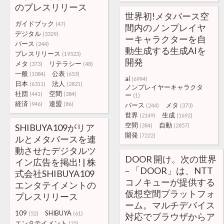
のプレスリリース
世界初!メタバース空
ガイドブック
(47)
間内のノンプレイヤ
デジタル
(3329)
ーキャラクターを自
バース
(244)
動生成する生成AIを
プレスリリース
(19523)
開発
メタ
リテラシー
(373)
(48)
一般
公表
(1084)
(653)
ai
(6994)
日本
法人
(6311)
(2821)
ノンプレイヤーキャラクタ
社団
空間
(441)
(384)
ー
(1)
経済
連盟
(946)
(86)
バース
メタ
(244)
(373)
世界
生成
(2149)
(1692)
空間
自動
SHIBUYA109がリア
(384)
(2857)
開発
(7222)
ルとメタバースを連
動させたデジタルツ
DOOR 開け。次の世界
イン広告を掲出! | 株
– 「DOOR」は、NTT
式会社SHIBUYA109
コノキューが提供する
エンタテイメントの
仮想空間プラットフォ
プレスリリース
ーム。マルチデバイス
109
SHIBUYA
(52)
(61)
対応でブラウザからア
エンタテイメント
(25)