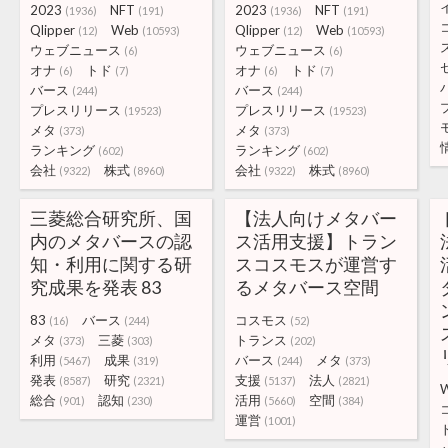
2023
NFT
2023
NFT
(1936)
(191)
(1936)
(191)
Qlipper
Web
Qlipper
Web
(12)
(10593)
(12)
(10593)
ウェブニュース
ウェブニュース
(6)
(6)
オナ
トド
オナ
トド
(6)
(7)
(6)
(7)
バース
バース
(244)
(244)
プレスリリース
プレスリリース
(19523)
(19523)
メタ
メタ
(373)
(373)
ランキング
ランキング
(602)
(602)
会社
株式
会社
株式
(9322)
(8960)
(9322)
(8960)
三菱総合研究所、国
【法人向けメタバー
内のメタバースの認
ス活用支援】トラン
知・利用に関する研
スコスモスが運営す
究成果を発表 83
るメタバース空間
83
バース
コスモス
(16)
(244)
(52)
メタ
三菱
トランス
(373)
(303)
(202)
利用
成果
バース
メタ
(5467)
(319)
(244)
(373)
発表
研究
支援
法人
(8587)
(2321)
(5137)
(2821)
総合
認知
活用
空間
(901)
(230)
(5660)
(384)
運営
(1001)