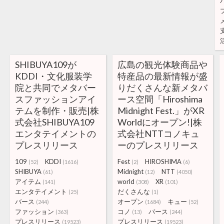
SHIBUYA109が
広島の観光体験商品や
KDDI・文化服装学
特産品の最新情報が盛
院と共同でメタバー
りだくさんな新メタバ
スファッションアイ
ース空間「Hiroshima
テムを制作・販売|株
Midnight Fest.」がXR
式会社SHIBUYA109
Worldにオープン!|株
エンタテイメントの
式会社NTTコノキュ
プレスリリース
ーのプレスリリース
109
KDDI
Fest
HIROSHIMA
(52)
(1616)
(2)
(6)
SHIBUYA
Midnight
NTT
(61)
(12)
(4050)
アイテム
world
XR
(141)
(308)
(101)
エンタテイメント
だくさんな
(25)
(1)
バース
オープン
キュー
(244)
(1684)
(52)
ファッション
コノ
バース
(363)
(13)
(244)
プレスリリース
プレスリリース
(19523)
(19523)