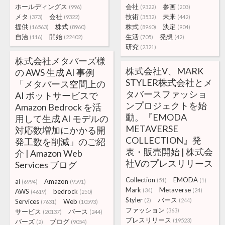
ホールディングス
会社
参画
(996)
(9322)
(203)
メタ
会社
技術
未来
(373)
(9322)
(3532)
(442)
提供
株式
株式
決定
(16563)
(8960)
(8960)
(904)
自治
開始
生活
発想
(116)
(22402)
(705)
(42)
研究
(2321)
株式会社メタバーズ様
株式会社V、MARK
の AWS 生成 AI 事例
STYLER株式会社とメ
「メタバース空間上の
タバースファッショ
AI ボットサービスで
ンプロジェクトを始
Amazon Bedrock を活
動。『EMODA
用して生成 AI モデルの
METAVERSE
対応数増加にかかる開
COLLECTION』発
発工数を削減」のご紹
表・販売開始 | 株式会
介 | Amazon Web
社Vのプレスリリース
Services ブログ
Collection
EMODA
(51)
(1)
ai
Amazon
(6994)
(9591)
Mark
Metaverse
(34)
(24)
AWS
bedrock
(4619)
(250)
Styler
バース
(2)
(244)
Services
Web
(7631)
(10593)
ファッション
(363)
サービス
バース
(20137)
(244)
プレスリリース
(19523)
バーズ
ブログ
(2)
(9054)