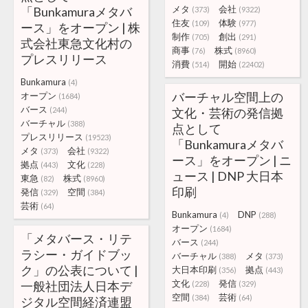
メタ
会社
「Bunkamuraメタバ
(373)
(9322)
住友
体験
(109)
(977)
ース」をオープン | 株
制作
創出
(705)
(291)
式会社東急文化村の
商事
株式
(76)
(8960)
プレスリリース
消費
開始
(514)
(22402)
Bunkamura
(4)
バーチャル空間上の
オープン
(1684)
バース
(244)
文化・芸術の発信拠
バーチャル
(388)
点として
プレスリリース
(19523)
「Bunkamuraメタバ
メタ
会社
(373)
(9322)
ース」をオープン | ニ
拠点
文化
(443)
(228)
ュース | DNP 大日本
東急
株式
(82)
(8960)
印刷
発信
空間
(329)
(384)
芸術
(64)
Bunkamura
DNP
(4)
(288)
オープン
(1684)
「メタバース・リテ
バース
(244)
ラシー・ガイドブッ
バーチャル
メタ
(388)
(373)
ク」の公表について |
大日本印刷
拠点
(356)
(443)
文化
発信
一般社団法人日本デ
(228)
(329)
空間
芸術
(384)
(64)
ジタル空間経済連盟