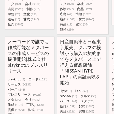
メタ
会社
メタ
会社
(373)
(9322)
(373)
(9322)
共同
制作
体験
商品
(2298)
(705)
(977)
(1263)
学院
文化
広島
情報
(73)
(228)
(69)
(13931)
服装
株式
最新
株式
(10)
(8960)
(1092)
(8960)
販売
特産
空間
(3998)
(11)
(384)
観光
(286)
ノーコードで誰でも
日産自動車と日産東
作成可能なメタバー
京販売、クルマの検
スの作成サービスの
討から購入の契約ま
提供開始|株式会社
でをメタバース上で
playknotのプレスリ
行える仮想店舗
リース
「NISSAN HYPE
LAB」の実証実験を
playknot
コード
K
(2)
(1524)
開始
サービス
M
(20137)
バース
(244)
Hype
Lab
(8)
(348)
プレスリリース
(19523)
NISSAN
クルマ
(13)
(50)
メタ
会社
(373)
(9322)
バース
メタ
(244)
(373)
作成
可能な
(1073)
(305)
仮想
契約
(1399)
(1495)
提供
株式
(16563)
(8960)
実証
実験
(2326)
(2208)