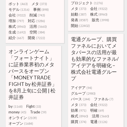
プロジェクト
(1276)
ボット
メタ
(463)
(373)
メタ
会社
(373)
(9322)
モデル
事例
(1316)
(898)
始動
株式
(387)
(8960)
会社
削減
(9322)
(743)
発表
販売
(8587)
(3998)
増加
対応
(797)
(5286)
開始
(22402)
株式
活用
(8960)
(5660)
生成
空間
(1692)
(384)
紹介
開発
(667)
(7222)
電通グループ、購買
ファネルにおいてメ
オンラインゲーム
タバースの活用が最
「フォートナイト」
も効果的なファネル/
に証券業界初のメタ
アイデアを明確化 –
バースをオープン
株式会社電通グルー
「MONEY TRADE
プ
FIGHT by 松井証券」
アイデア
(94)
を8月上旬に公開 | 松
グループ
(2980)
井証券
バース
ファネル
(244)
(7)
メタ
会社
(373)
(9322)
by
Fight
(1168)
(33)
効果
明確
(971)
(69)
money
Trade
(45)
(59)
株式
活用
(8960)
(5660)
オンライン
(2109)
購買
電通
(374)
(1126)
オープン
(1684)