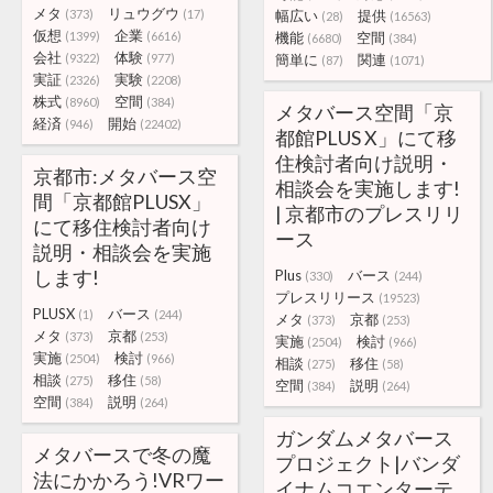
メタ
リュウグウ
(373)
(17)
幅広い
提供
(28)
(16563)
仮想
企業
(1399)
(6616)
機能
空間
(6680)
(384)
会社
体験
(9322)
(977)
簡単に
関連
(87)
(1071)
実証
実験
(2326)
(2208)
株式
空間
(8960)
(384)
メタバース空間「京
経済
開始
(946)
(22402)
都館PLUS X」にて移
住検討者向け説明・
京都市:メタバース空
相談会を実施します!
間「京都館PLUSX」
| 京都市のプレスリリ
にて移住検討者向け
ース
説明・相談会を実施
します!
Plus
バース
(330)
(244)
プレスリリース
(19523)
PLUSX
バース
(1)
(244)
メタ
京都
(373)
(253)
メタ
京都
(373)
(253)
実施
検討
(2504)
(966)
実施
検討
(2504)
(966)
相談
移住
(275)
(58)
相談
移住
(275)
(58)
空間
説明
(384)
(264)
空間
説明
(384)
(264)
ガンダムメタバース
メタバースで冬の魔
プロジェクト|バンダ
法にかかろう!VRワー
イナムコエンターテ