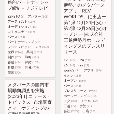
略的パートナーシッ
伊勢丹のメタバース
プ締結 – フジテレビ
アプリ「REV
WORLDS」に出店ー
ZEPETO
アバター
(6)
(108)
アーティスト
第1弾 10月24日(火) ・
(119)
オーディション
(16)
第2弾 12月26日(火)オ
コミュニティ
(587)
ープン!ー|株式会社
バース
(244)
三越伊勢丹ホールデ
パートナーシップ
(261)
ィングスのプレスリ
フジテレビ
メタ
(117)
(373)
リース
世界
共同
(2149)
(2298)
制作
戦略
(705)
(691)
12
24
(1454)
(521)
番組
締結
(424)
(1274)
26
rev
(344)
(17)
育成
開催
(358)
(734)
world’s
アプリ
(94)
(5976)
韓国
(506)
イオン
(183)
オープン
(1684)
メタバースの国内市
バース
(244)
場動向調査を実施
プレスリリース
(19523)
(2023年) | ニュース・
ホールディングス
(996)
メタ
モール
トピックス | 市場調査
(373)
(146)
三越
伊勢
(72)
(21)
とマーケティングの
会社
出店
(9322)
(121)
矢野経済研究所