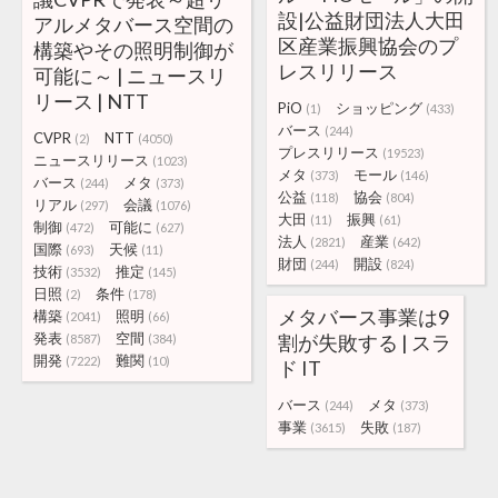
設|公益財団法人大田
アルメタバース空間の
区産業振興協会のプ
構築やその照明制御が
レスリリース
可能に～ | ニュースリ
リース | NTT
PiO
ショッピング
(1)
(433)
バース
(244)
CVPR
NTT
(2)
(4050)
プレスリリース
(19523)
ニュースリリース
(1023)
メタ
モール
(373)
(146)
バース
メタ
(244)
(373)
公益
協会
(118)
(804)
リアル
会議
(297)
(1076)
大田
振興
(11)
(61)
制御
可能に
(472)
(627)
法人
産業
(2821)
(642)
国際
天候
(693)
(11)
財団
開設
(244)
(824)
技術
推定
(3532)
(145)
日照
条件
(2)
(178)
メタバース事業は9
構築
照明
(2041)
(66)
発表
空間
割が失敗する | スラ
(8587)
(384)
開発
難関
(7222)
(10)
ド IT
バース
メタ
(244)
(373)
事業
失敗
(3615)
(187)