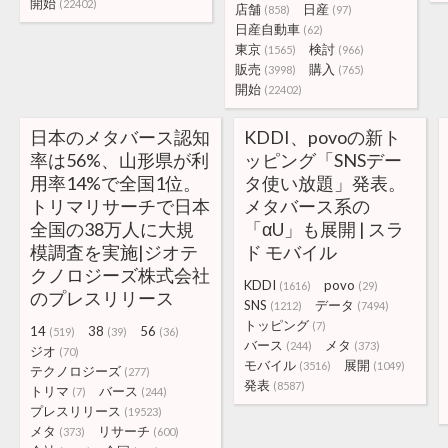
開始
(22402)
店舗
日産
(858)
(97)
日産自動車
(62)
東京
検討
(1565)
(966)
販売
購入
(3998)
(765)
開始
(22402)
日本のメタバース認知
KDDI、povoの新ト
率は56%、山形県が利
ッピング「SNSデー
用率14%で全国1位。
タ使い放題」発表。
トリマリサーチで日本
メタバース系の
全国の38万人に大規
「αU」も展開 | スラ
模調査を実施|ジオテ
ド モバイル
クノロジーズ株式会社
KDDI
povo
(1616)
(29)
のプレスリリース
SNS
データ
(1212)
(7494)
トッピング
(7)
14
38
56
(519)
(39)
(36)
バース
メタ
(244)
(373)
ジオ
(70)
モバイル
展開
(3516)
(1049)
テクノロジーズ
(277)
発表
(8587)
トリマ
バース
(7)
(244)
プレスリリース
(19523)
メタ
リサーチ
(373)
(600)