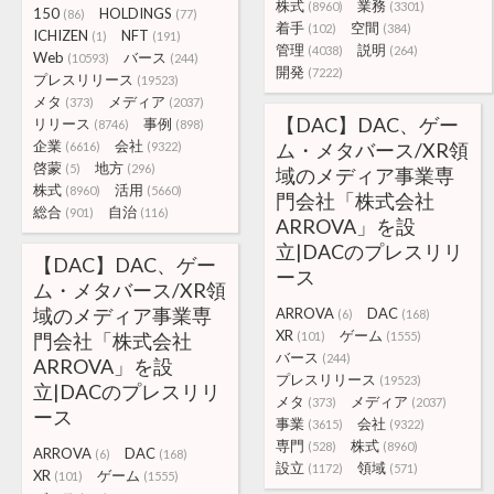
株式
業務
(8960)
(3301)
150
HOLDINGS
(86)
(77)
着手
空間
(102)
(384)
ICHIZEN
NFT
(1)
(191)
管理
説明
(4038)
(264)
Web
バース
(10593)
(244)
開発
(7222)
プレスリリース
(19523)
メタ
メディア
(373)
(2037)
【DAC】DAC、ゲー
リリース
事例
(8746)
(898)
企業
会社
ム・メタバース/XR領
(6616)
(9322)
啓蒙
地方
(5)
(296)
域のメディア事業専
株式
活用
(8960)
(5660)
門会社「株式会社
総合
自治
(901)
(116)
ARROVA」を設
立|DACのプレスリリ
【DAC】DAC、ゲー
ース
ム・メタバース/XR領
域のメディア事業専
ARROVA
DAC
(6)
(168)
XR
ゲーム
門会社「株式会社
(101)
(1555)
バース
(244)
ARROVA」を設
プレスリリース
(19523)
立|DACのプレスリリ
メタ
メディア
(373)
(2037)
ース
事業
会社
(3615)
(9322)
専門
株式
(528)
(8960)
ARROVA
DAC
(6)
(168)
設立
領域
(1172)
(571)
XR
ゲーム
(101)
(1555)