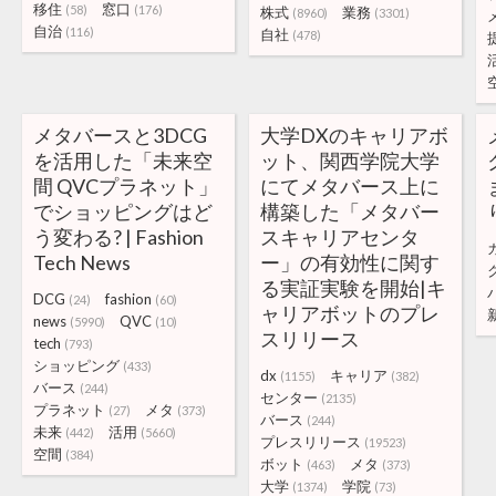
移住
窓口
(58)
(176)
株式
業務
(8960)
(3301)
自治
(116)
自社
(478)
メタバースと3DCG
大学DXのキャリアボ
を活用した「未来空
ット、関西学院大学
間 QVCプラネット」
にてメタバース上に
でショッピングはど
構築した「メタバー
う変わる? | Fashion
スキャリアセンタ
Tech News
ー」の有効性に関す
る実証実験を開始|キ
DCG
fashion
(24)
(60)
ャリアボットのプレ
news
QVC
(5990)
(10)
スリリース
tech
(793)
ショッピング
(433)
dx
キャリア
(1155)
(382)
バース
(244)
センター
(2135)
プラネット
メタ
(27)
(373)
バース
(244)
未来
活用
(442)
(5660)
プレスリリース
(19523)
空間
(384)
ボット
メタ
(463)
(373)
大学
学院
(1374)
(73)