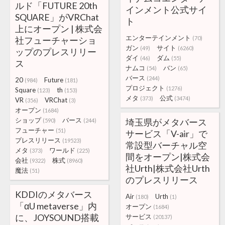
ルド「FUTURE 20th
インメント公式サイ
SQUARE」がVRChat
ト
上にオープン | 株式会
エンターテインメント
社フューチャーショ
(70)
ガン
サイト
(49)
(6260)
ップのプレスリリー
ダイ
ダム
(46)
(55)
ス
ナムコ
バン
(54)
(65)
バース
(244)
20
Future
(984)
(181)
プロジェクト
(1276)
Square
th
(123)
(153)
メタ
公式
(373)
(3474)
VR
VRChat
(356)
(3)
オープン
(1684)
ショップ
バース
埼玉県がメタバース
(590)
(244)
フューチャー
(51)
サービス「V-air」で
プレスリリース
(19523)
常設型バーチャル空
メタ
ワールド
(373)
(225)
間をオープン|株式会
会社
株式
(9322)
(8960)
社Urth|株式会社Urth
魔法
(51)
のプレスリリース
KDDIのメタバース
Air
Urth
(180)
(1)
「αU metaverse」内
オープン
(1684)
に、JOYSOUND搭載
サービス
(20137)