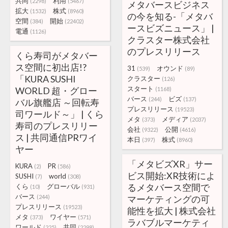
共同
利用
(2298)
(5467)
メタバースビジネス
拡大
株式
(1532)
(8960)
の今を知る-「メタバ
空間
開始
(384)
(22402)
ースビズニュース」 |
電通
(1126)
クラスター株式会社
のプレスリリース
くら寿司がメタバー
ス空間に初出店!?
31
オウンド
(539)
(89)
「KURA SUSHI
クラスター
(126)
スタート
WORLD 超・グロー
(1168)
バース
ビズ
(244)
(137)
バル旗艦店 ～回転寿
プレスリリース
(19523)
司ワールド～」 | くら
メタ
メディア
(373)
(2037)
寿司のプレスリリー
会社
公開
(9322)
(4616)
ス | 共同通信PRワイ
本日
株式
(397)
(8960)
ヤー
「メタビズXR」サー
KURA
PR
(2)
(586)
ビス開始:XR技術によ
SUSHI
world
(7)
(308)
るメタバース空間で
くら
グローバル
(10)
(931)
バース
(244)
マーケティングの可
プレスリリース
(19523)
能性を拡大 | 株式会社
メタ
ワイヤー
(373)
(571)
ラバブルマーケティ
ワールド
共同
(225)
(2298)