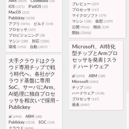
AWS
CodeBuild
(4619)
(20)
プレビュー
(337)
iOS
iPadOS
(1271)
(32)
プロセッサ
(167)
MacOS
(212)
マイクロソフト
(579)
Publickey
(3250)
マシン
仮想
(188)
(1399)
アプリ
ビルド
(5976)
(193)
公開
独自
(4616)
(134)
プロセッサ
(167)
開始
(22402)
プロビジョニング
(38)
マシン
対応
(188)
(5286)
Microsoft、AI特化
環境
自動
(1935)
(2857)
型チップとArmプロ
セッサを発表 | スラ
大手クラウドはクラ
ド ハードウェア
ウド専用チップで戦
う時代へ。各社がク
ai
ARM
(6994)
(188)
ラウド基盤に専用
Microsoft
(4583)
SoC、サーバにArm、
チップ
(241)
AI処理に独自プロセ
ハードウェア
(3108)
プロセッサ
ッサを相次いで採用 –
(167)
発表
(8587)
Publickey
ai
ARM
(6994)
(188)
Publickey
SOC
(3250)
(118)
クラウド
(6696)