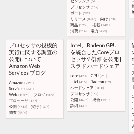
センシング
(54)
プロセッサ
(167)
ボード
(200)
リリース
向け
(8746)
(734)
商品
搭載
(1263)
(1403)
消費
電力
(514)
(493)
プロセッサの投機的
Intel、Radeon GPU
実行に関する調査の
を統合したCoreプロ
公開について |
セッサの詳細を公開 |
Amazon Web
スラド ハードウェア
Services ブログ
core
GPU
(428)
(260)
Intel
Radeon
(416)
(29)
Amazon
(9591)
ハードウェア
(3108)
Services
(7631)
プロセッサ
(167)
Web
ブログ
(10593)
(9054)
C
公開
統合
(4616)
(1519)
プロセッサ
(167)
詳細
(431)
公開
実行
(4616)
(1026)
調査
(5801)