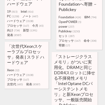
ハードウェア
Foundationへ寄贈 －
Publickey
19
Intel
(815)
(416)
PC
ノート
(1258)
(447)
Foundation
IBM
(424)
(794)
ハードウェア
(3108)
OpenPOWER
(5)
プロセッサ
今月
(167)
(45)
power
(257)
向け
新型
(734)
(1391)
Publickey
(3250)
発表
(8587)
セット
(287)
プロセッサ
命令
(167)
(304)
寄贈
「次世代Xeonスケ
(17)
ーラブルプロセッ
「ストレージクラス
サ」発表 | スラド ハ
メモリ」がついに実
ードウェア
用化。DRAMと同じ
Xeon
(32)
DDR4スロットに挿せ
ハードウェア
(3108)
る不揮発性メモリ
プロセッサ
(167)
「Intel Optane DCパ
次世代
発表
(685)
(8587)
ーシステントメモ
リ」と新Xeonプロセ
ッサ、一般販売開始