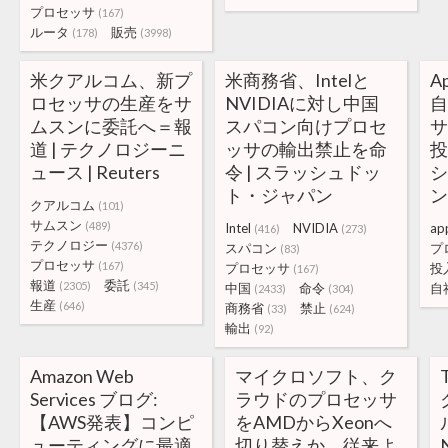
プロセッサ
(167)
ルータ
販売
(178)
(3998)
米クアルコム、新プ
米商務省、Intelと
A
ロセッサの生産をサ
NVIDIAに対し中国
ムスンに委託へ＝報
スパコン向けプロセ
サ
道 | テクノロジーニ
ッサの輸出禁止を命
投
ュース | Reuters
令 | スラッシュドッ
ト・ジャパン
ン
クアルコム
(101)
サムスン
(489)
Intel
NVIDIA
ap
(416)
(273)
テクノロジー
(4376)
スパコン
プ
(83)
プロセッサ
(167)
プロセッサ
投
(167)
報道
委託
(2305)
(345)
中国
命令
自
(2433)
(304)
生産
(646)
商務省
禁止
(33)
(624)
輸出
(92)
Amazon Web
マイクロソフト、ク
Services ブログ:
ラウドのプロセッサ
【AWS発表】コンピ
をAMDからXeonへ
ューティングに最適
切り替えか。従来よ