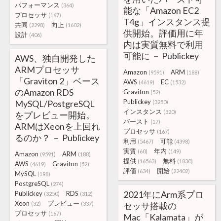
パフォーマンス
(364)
能な「Amazon EC2
プロセッサ
(167)
T4g」インスタンス提
共同
向上
(2298)
(1602)
供開始。評価用に年
設計
(406)
内は実質無料で利用
可能に － Publickey
AWS、独自開発した
ARMプロセッサ
Amazon
ARM
(9591)
(188)
「Graviton 2」ベース
AWS
EC
(4619)
(1532)
のAmazon RDS
Graviton
(52)
Publickey
MySQL/PostgreSQL
(3250)
インスタンス
(320)
をプレビュー開始。
バースト
(17)
ARMはXeonを上回れ
プロセッサ
(167)
るのか？ － Publickey
利用
可能
(5467)
(4398)
実質
年内
(60)
(149)
Amazon
ARM
(9591)
(188)
提供
無料
(16563)
(1830)
AWS
Graviton
(4619)
(52)
評価
開始
(634)
(22402)
MySQL
(198)
PostgreSQL
(274)
2021年にArm系プロ
Publickey
RDS
(3250)
(312)
Xeon
プレビュー
(32)
(337)
セッサ搭載の
プロセッサ
(167)
Mac「Kalamata」が