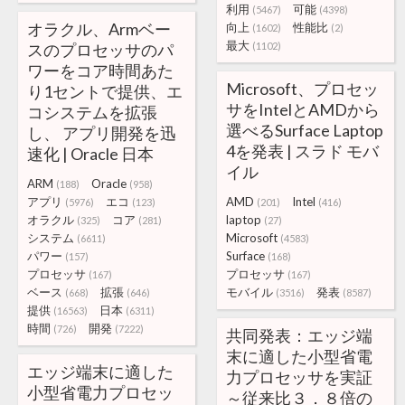
利用
可能
(5467)
(4398)
オラクル、Armベー
向上
性能比
(1602)
(2)
最大
スのプロセッサのパ
(1102)
ワーをコア時間あた
Microsoft、プロセッ
り1セントで提供、エ
サをIntelとAMDから
コシステムを拡張
選べるSurface Laptop
し、 アプリ開発を迅
4を発表 | スラド モバ
速化 | Oracle 日本
イル
ARM
Oracle
(188)
(958)
アプリ
エコ
AMD
Intel
(5976)
(123)
(201)
(416)
オラクル
コア
laptop
(325)
(281)
(27)
システム
Microsoft
(6611)
(4583)
パワー
Surface
(157)
(168)
プロセッサ
プロセッサ
(167)
(167)
ベース
拡張
モバイル
発表
(668)
(646)
(3516)
(8587)
提供
日本
(16563)
(6311)
時間
開発
(726)
(7222)
共同発表：エッジ端
末に適した小型省電
エッジ端末に適した
力プロセッサを実証
小型省電力プロセッ
～従来比３．８倍の