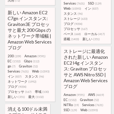
汎用
(72)
Services
SSD
(7631)
(129)
Web
イン
(10593)
(837)
新しい Amazon EC2
スタンス
(96)
C7gn インスタンス:
ストレージ
(633)
Graviton3E プロセッ
ブログ
(9054)
プロセッサ
サと最大 200 Gbps の
(167)
ベース
ローカル
(668)
(417)
ネットワーク帯域幅 |
搭載
新しい
(1403)
(351)
Amazon Web Services
ブログ
ストレージに最適化
200
Amazon
された新しい Amazon
(209)
(9591)
EC
Gbps
(1532)
(112)
EC2 I4g インスタン
gn
Graviton
(7)
(52)
ス: Graviton プロセッ
Services
Web
(7631)
(10593)
サと AWS Nitro SSD |
イン
スタンス
(837)
(96)
Amazon Web Services
ネットワーク
(1992)
ブログ
ブログ
(9054)
プロセッサ
帯域
(167)
(100)
Amazon
AWS
(9591)
(4619)
新しい
最大
(351)
(1102)
EC
Graviton
(1532)
(52)
NiTRo
Services
(19)
(7631)
消える100ドル未満
SSD
Web
(129)
(10593)