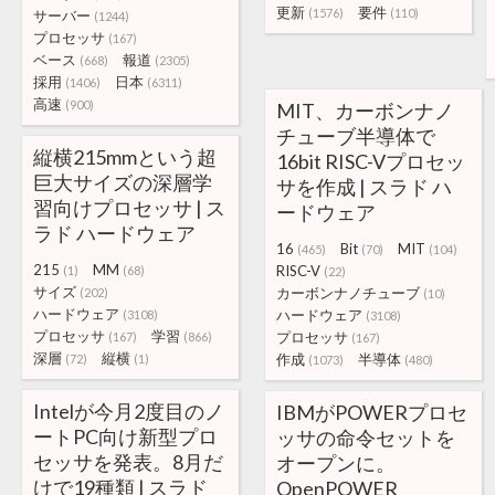
更新
要件
(1576)
(110)
サーバー
(1244)
プロセッサ
(167)
ベース
報道
(668)
(2305)
採用
日本
(1406)
(6311)
高速
(900)
MIT、カーボンナノ
チューブ半導体で
縦横215mmという超
16bit RISC-Vプロセッ
巨大サイズの深層学
サを作成 | スラド ハ
習向けプロセッサ | ス
ードウェア
ラド ハードウェア
16
Bit
MIT
(465)
(70)
(104)
215
MM
RISC-V
(1)
(68)
(22)
サイズ
カーボンナノチューブ
(202)
(10)
ハードウェア
ハードウェア
(3108)
(3108)
プロセッサ
学習
プロセッサ
(167)
(866)
(167)
深層
縦横
作成
半導体
(72)
(1)
(1073)
(480)
Intelが今月2度目のノ
IBMがPOWERプロセ
ートPC向け新型プロ
ッサの命令セットを
セッサを発表。8月だ
オープンに。
けで19種類 | スラド
OpenPOWER