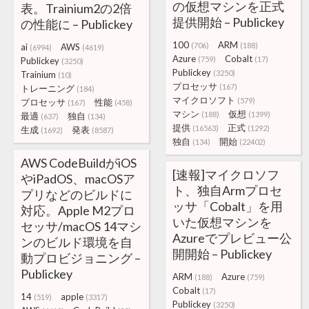
の仮想マシンを正式
表。Trainium2の2倍
提供開始 – Publickey
の性能に – Publickey
100
ARM
(706)
(188)
ai
AWS
(6994)
(4619)
Azure
Cobalt
(759)
(17)
Publickey
(3250)
Publickey
(3250)
Trainium
(10)
プロセッサ
(167)
トレーニング
(184)
マイクロソフト
(579)
プロセッサ
性能
(167)
(458)
マシン
仮想
(188)
(1399)
最適
独自
(637)
(134)
提供
正式
(16563)
(1292)
生成
発表
(1692)
(8587)
独自
開始
(134)
(22402)
AWS CodeBuildがiOS
[速報]マイクロソフ
やiPadOS、macOSア
ト、独自Armプロセ
プリなどのビルドに
ッサ「Cobalt」を用
対応。Apple M2プロ
いた仮想マシンを
セッサ/macOS 14マシ
Azureでプレビュー公
ンのビルド環境を自
開開始 – Publickey
動プロビジョニング –
Publickey
ARM
Azure
(188)
(759)
Cobalt
(17)
14
apple
(519)
(3317)
Publickey
(3250)