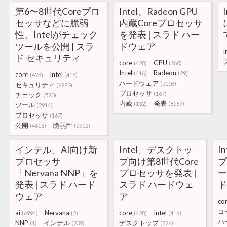
第6〜8世代Coreプロ
Intel、Radeon GPU
セッサなどに脆弱
内蔵Coreプロセッサ
性、Intelがチェック
を発表 | スラド ハー
ツールを公開 | スラ
ドウェア
I
ド セキュリティ
core
GPU
(428)
(260)
Intel
Radeon
(416)
(29)
core
Intel
(428)
(416)
ハードウェア
(3108)
セキュリティ
(6990)
プロセッサ
(167)
チェック
(520)
内蔵
発表
(132)
(8587)
ツール
(2914)
プロセッサ
(167)
公開
脆弱性
(4616)
(5912)
インテル、AI向け新
Intel、デスクトッ
I
プロセッサ
プ向け第8世代Core
「Nervana NNP」を
プロセッサを発表 |
ー
発表 | スラド ハード
スラド ハードウェ
ド
ウェア
ア
co
コ
ai
Nervana
core
Intel
(6994)
(2)
(428)
(416)
ハ
NNP
インテル
デスクトップ
(1)
(239)
(326)