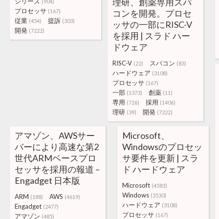
理研、創薬専用スパ
シリーズ
(904)
プロセッサ
(167)
コンを開発。プロセ
従業
提訴
(454)
(303)
ッサの一部にRISC-V
開発
(7222)
を採用 | スラド ハー
ドウェア
RISC-V
スパコン
(22)
(83)
ハードウェア
(3108)
プロセッサ
(167)
一部
創薬
(1373)
(11)
専用
採用
(726)
(1406)
理研
開発
(39)
(7222)
アマゾン、AWSサー
Microsoft、
バーにより高速な第2
Windowsのプロセッ
世代ARMベースプロ
サ要件を更新 | スラ
セッサを採用の報道 –
ド ハードウェア
Engadget 日本版
Microsoft
(4583)
Windows
(3530)
ARM
AWS
(188)
(4619)
ハードウェア
(3108)
Engadget
(2477)
プロセッサ
(167)
アマゾン
(485)