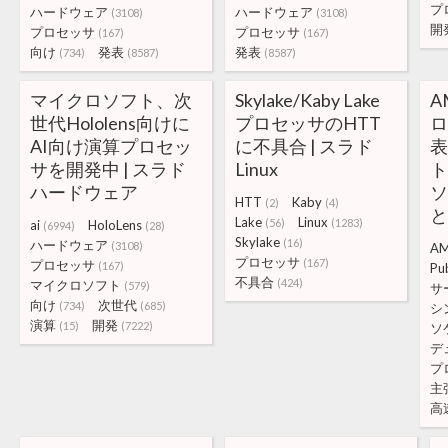
プ
ハードウェア
ハードウェア
(3108)
(3108)
開
プロセッサ
プロセッサ
(167)
(167)
向け
発表
発表
(734)
(8587)
(8587)
マイクロソフト、次
Skylake/Kaby Lake
A
世代Hololens向けに
プロセッサのHTT
ロ
AI向け演算プロセッ
に不具合 | スラド
サを開発中 | スラド
Linux
ト
ハードウェア
HTT
Kaby
(2)
(4)
と
Lake
Linux
(56)
(1283)
ai
HoloLens
(6994)
(28)
Skylake
(16)
ハードウェア
(3108)
A
プロセッサ
(167)
プロセッサ
(167)
Pu
不具合
(424)
マイクロソフト
(579)
サ
向け
次世代
(734)
(685)
シ
演算
開発
(15)
(7222)
ソ
デ
プ
主
高