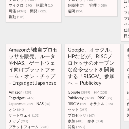
LSI
マイクロ
乾電池
危険性
管理
(290)
(10)
(74)
(4038)
ハ
可能
開発
遠隔
(4398)
(7222)
(354)
フ
駆動
(106)
プ
ベ
仕
日
Amazonが独自プロセ
Google、オラクル、
ッサを販売。ルータ
HPなどが、RISCプ
やNAS、ゲートウェ
ロセッサのオープン
イ向けプラットフォ
な命令セットを開発
ーム・オン・チップ
する「RISC-V」参加
– Engadget Japanese
へ － Publickey
Amazon
Google
HP
a
(9591)
(5999)
(203)
Engadget
Publickey
RISC
(2477)
(3250)
(22)
Japanese
NAS
RISC-V
オラクル
(722)
(84)
(22)
(325)
オン
セット
(540)
(287)
ゲートウェイ
プロセッサ
(133)
(167)
チップ
参加
命令
(241)
(483)
(304)
プラットフォーム
開発
(2931)
(7222)