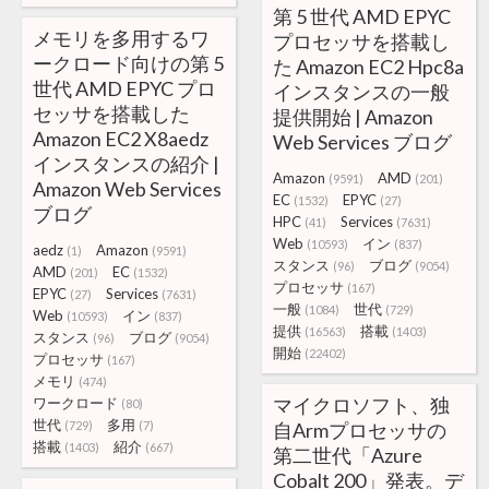
第 5 世代 AMD EPYC
メモリを多用するワ
プロセッサを搭載し
ークロード向けの第 5
た Amazon EC2 Hpc8a
世代 AMD EPYC プロ
インスタンスの一般
セッサを搭載した
提供開始 | Amazon
Amazon EC2 X8aedz
Web Services ブログ
インスタンスの紹介 |
Amazon
AMD
(9591)
(201)
Amazon Web Services
EC
EPYC
(1532)
(27)
ブログ
HPC
Services
(41)
(7631)
Web
イン
(10593)
(837)
aedz
Amazon
(1)
(9591)
スタンス
ブログ
(96)
(9054)
AMD
EC
(201)
(1532)
プロセッサ
(167)
EPYC
Services
(27)
(7631)
一般
世代
(1084)
(729)
Web
イン
(10593)
(837)
提供
搭載
(16563)
(1403)
スタンス
ブログ
(96)
(9054)
開始
(22402)
プロセッサ
(167)
メモリ
(474)
マイクロソフト、独
ワークロード
(80)
世代
多用
(729)
(7)
自Armプロセッサの
搭載
紹介
(1403)
(667)
第二世代「Azure
Cobalt 200」発表。デ