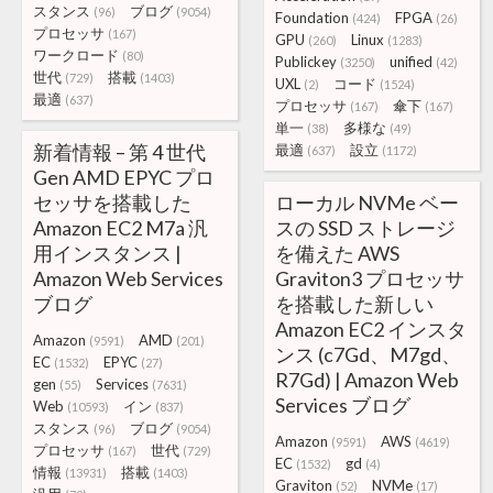
スタンス
ブログ
(96)
(9054)
Foundation
FPGA
(424)
(26)
プロセッサ
(167)
GPU
Linux
(260)
(1283)
ワークロード
(80)
Publickey
unified
(3250)
(42)
世代
搭載
(729)
(1403)
UXL
コード
(2)
(1524)
最適
(637)
プロセッサ
傘下
(167)
(167)
単一
多様な
(38)
(49)
新着情報 – 第 4 世代
最適
設立
(637)
(1172)
Gen AMD EPYC プロ
セッサを搭載した
ローカル NVMe ベー
Amazon EC2 M7a 汎
スの SSD ストレージ
用インスタンス |
を備えた AWS
Amazon Web Services
Graviton3 プロセッサ
ブログ
を搭載した新しい
Amazon EC2 インスタ
Amazon
AMD
(9591)
(201)
ンス (c7Gd、M7gd、
EC
EPYC
(1532)
(27)
R7Gd) | Amazon Web
gen
Services
(55)
(7631)
Services ブログ
Web
イン
(10593)
(837)
スタンス
ブログ
(96)
(9054)
Amazon
AWS
(9591)
(4619)
プロセッサ
世代
(167)
(729)
EC
gd
(1532)
(4)
情報
搭載
(13931)
(1403)
Graviton
NVMe
(52)
(17)