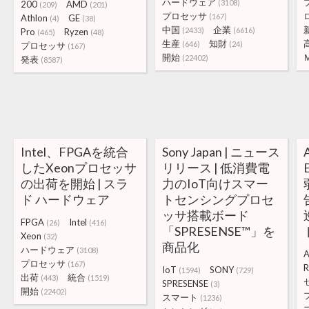
ハードウェア
(3108)
200
AMD
(209)
(201)
プロセッサ
(167)
Athlon
GE
(4)
(38)
中国
企業
(2433)
(6616)
Pro
Ryzen
(465)
(48)
生産
知財
(646)
(24)
プロセッサ
(167)
開始
(22402)
発表
(8587)
Intel、FPGAを統合
Sony Japan | ニュース
したXeonプロセッサ
リリース | 低消費電
の出荷を開始 | スラ
力のIoT向けスマー
ド ハードウェア
トセンシングプロセ
ッサ搭載ボード
FPGA
Intel
(26)
(416)
「SPRESENSE™」を
Xeon
(32)
商品化
ハードウェア
(3108)
プロセッサ
(167)
R
IoT
SONY
(1594)
(729)
出荷
統合
(443)
(1519)
SPRESENSE
(3)
開始
(22402)
スマート
(1236)