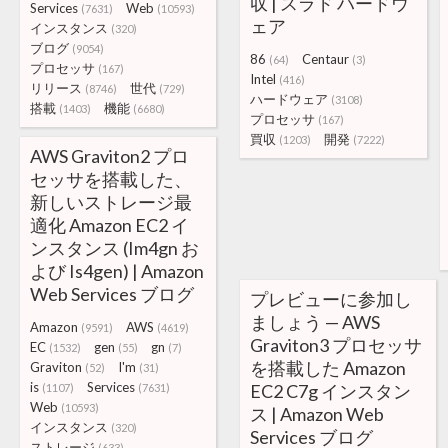
収 | スラド ハードウ
Services
Web
(7631)
(10593)
ェア
インスタンス
(320)
ブログ
(9054)
86
Centaur
(64)
(3)
プロセッサ
(167)
Intel
(416)
リリース
世代
(8746)
(729)
ハードウェア
(3108)
搭載
機能
(1403)
(6680)
プロセッサ
(167)
買収
開発
(1203)
(7222)
AWS Graviton2 プロ
セッサを搭載した、
新しいストレージ最
適化 Amazon EC2 イ
ンスタンス (Im4gn お
よび Is4gen) | Amazon
Web Services ブログ
プレビューに参加し
ましょう — AWS
Amazon
AWS
(9591)
(4619)
Graviton3 プロセッサ
EC
gen
gn
(1532)
(55)
(7)
を搭載した Amazon
Graviton
I'm
(52)
(31)
is
Services
EC2 C7g インスタン
(1107)
(7631)
Web
(10593)
ス | Amazon Web
インスタンス
(320)
Services ブログ
ストレージ
(633)