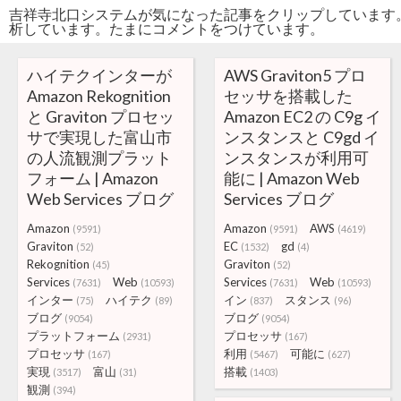
吉祥寺北口システムが気になった記事をクリップしています
析しています。たまにコメントをつけています。
ハイテクインターが
AWS Graviton5 プロ
Amazon Rekognition
セッサを搭載した
と Graviton プロセッ
Amazon EC2 の C9g イ
サで実現した富山市
ンスタンスと C9gd イ
の人流観測プラット
ンスタンスが利用可
フォーム | Amazon
能に | Amazon Web
Web Services ブログ
Services ブログ
Amazon
Amazon
AWS
(9591)
(9591)
(4619)
Graviton
EC
gd
(52)
(1532)
(4)
Rekognition
Graviton
(45)
(52)
Services
Web
Services
Web
(7631)
(10593)
(7631)
(10593)
インター
ハイテク
イン
スタンス
(75)
(89)
(837)
(96)
ブログ
ブログ
(9054)
(9054)
プラットフォーム
プロセッサ
(2931)
(167)
プロセッサ
利用
可能に
(167)
(5467)
(627)
実現
富山
搭載
(3517)
(31)
(1403)
観測
(394)