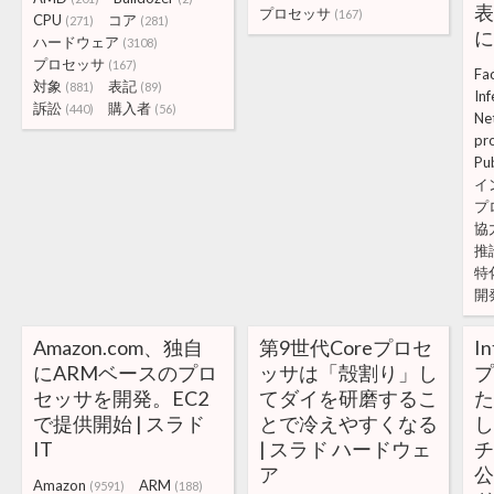
表
プロセッサ
(167)
CPU
コア
(271)
(281)
に
ハードウェア
(3108)
プロセッサ
(167)
Fa
対象
表記
(881)
(89)
In
訴訟
購入者
(440)
(56)
Ne
pr
Pu
イ
プ
協
推
特
開
Amazon.com、独自
第9世代Coreプロセ
I
にARMベースのプロ
ッサは「殻割り」し
セッサを開発。EC2
てダイを研磨するこ
で提供開始 | スラド
とで冷えやすくなる
IT
| スラド ハードウェ
ア
公
Amazon
ARM
(9591)
(188)