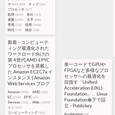
サーバ
チップ
(820)
(241)
プロセッサ
(167)
処理
各社
(1079)
(163)
基盤
大手
(1295)
(650)
専用
採用
(726)
(1406)
時代
独自
(734)
(134)
新着 – コンピューテ
ィング最適化された
ワークロード向けの
第 4 世代 AMD EPYC
単一コードでGPUや
プロセッサを搭載し
FPGAなど多様なプロ
た Amazon EC2 C7a イ
セッサへの最適化を
ンスタンス | Amazon
目指す「Unified
Web Services ブログ
Acceleration (UXL)
Amazon
AMD
(9591)
(201)
Foundation」、Linux
EC
EPYC
(1532)
(27)
Foundation傘下で設
Services
Web
(7631)
(10593)
立 – Publickey
イン
(837)
コンピューティング
(141)
Acceleration
(19)