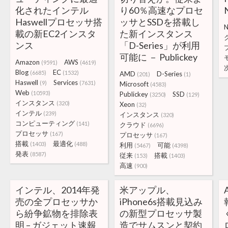
化されたインテル
り60％高速なプロセ
Haswellプロセッサ搭
ッサとSSDを搭載し
N
載の新EC2インスタ
た新インスタンス
ンス
「D-Series」が利用
可能に － Publickey
Amazon
AWS
(9591)
(4619)
Blog
EC
(6685)
(1532)
AMD
D-Series
(201)
(1)
Haswell
Services
(9)
(7631)
Microsoft
(4583)
Web
(10593)
Publickey
SSD
(3250)
(129)
インスタンス
(320)
Xeon
(32)
インテル
(239)
インスタンス
(320)
コンピューティング
(141)
クラウド
(6696)
プロセッサ
(167)
プロセッサ
(167)
搭載
最適化
(1403)
(488)
利用
可能
(5467)
(4398)
発表
(8587)
従来
搭載
(153)
(1403)
高速
(900)
インテル、2014年発
米アップル、
売の全プロセッサか
iPhone6s搭載見込み
ら紛争鉱物を排除表
の新型プロセッサ製
明 – ガジェット速報
造でサムスンと契約