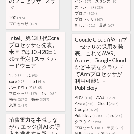
のプロセッサ | スラ
イン
スタンス
(837)
(96)
ド
ストレージ
(633)
ブログ
(9054)
100
(706)
プロセッサ
(167)
プロセッサ
(167)
新しい
最適
(351)
(637)
Intel、第13世代Core
Google CloudがArmプ
プロセッサを発表。
ロセッサの採用を発
米国では10月20日に
表。これでAWS、
発売予定 | スラド ハ
Azure、Google Cloud
ードウェア
など主要なクラウド
でArmプロセッサが
13
20
(486)
(984)
利用可能に –
core
Intel
(428)
(416)
Publickey
ハードウェア
(3108)
プロセッサ
予定
(167)
(685)
ARM
AWS
(188)
(4619)
発売
発表
(2170)
(8587)
Azure
Cloud
(759)
(2338)
米国
(1439)
Google
(5999)
Publickey
これ
(3250)
(205)
消費電力を半減しな
クラウド
(6696)
がら エッジ側 AI の導
プロセッサ
主要
(167)
(252)
入を推進する新しい
利用
可能
(5467)
(4398)