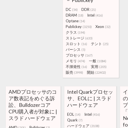
－ Publickey
DC
DDR
(54)
(21)
DRAM
Intel
(18)
(416)
Optane
(14)
Publickey
Xeon
(3250)
(32)
クラス
(194)
ストレージ
(633)
スロット
テント
(16)
(25)
パーシス
(5)
プロセッサ
(167)
メモリ
一般
(474)
(1084)
不揮発性
実用
(16)
(205)
販売
開始
(3998)
(22402)
AMDプロセッサのコ
Intel Quarkプロセッ
ア数表記をめぐる訴
サ、EOLに | スラド
訟、Bulldozerコア
ハードウェア
CPU購入者が対象に |
「
EOL
Intel
(14)
(416)
スラド ハードウェア
N
Quark
(7)
f
ハードウェア
(3108)
AMD
Bulldozer
(201)
(2)