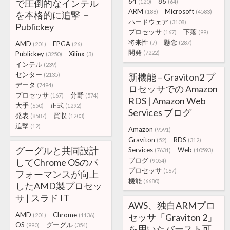
64
86
で圧倒的なインテル
(120)
(64)
ARM
Microsoft
(188)
(4583)
を本格的に追撃 －
ハードウェア
(3108)
Publickey
プロセッサ
下落
(167)
(99)
将来性
懸念
(7)
(287)
AMD
FPGA
(201)
(26)
開発
(7222)
Publickey
Xilinx
(3250)
(3)
インテル
(239)
センター
(2135)
新機能 – Graviton2 プ
データ
(7494)
ロセッサでの Amazon
プロセッサ
分野
(167)
(574)
RDS | Amazon Web
大手
正式
(650)
(1292)
Services ブログ
発表
買収
(8587)
(1203)
追撃
(12)
Amazon
(9591)
Graviton
RDS
(52)
(312)
グーグルと共同設計
Services
Web
(7631)
(10593)
ブログ
してChrome OSのパ
(9054)
プロセッサ
(167)
フォーマンスが向上
機能
(6680)
したAMD製プロセッ
サ | スラド IT
AWS、独自ARMプロ
AMD
Chrome
(201)
(1136)
セッサ「Graviton 2」
OS
グーグル
(990)
(354)
を用いたバースト可