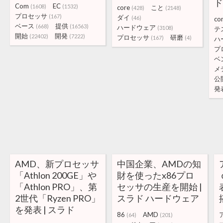
ド
Com
EC
(1608)
(1532)
core
こと
(428)
(2148)
プロセッサ
(167)
ダイ
(46)
co
ベース
提供
(668)
(16563)
ハードウェア
(3108)
テ
開始
開発
(22402)
(7222)
プロセッサ
研磨
(167)
(4)
ハ
プ
ベ
メ
公
発
AMD、新プロセッサ
中国企業、AMDの知
「Athlon 200GE」や
財を使ったx86プロ
「Athlon PRO」、第
セッサの生産を開始 |
2世代「Ryzen PRO」
スラド ハードウェア
を発表 | スラド
86
AMD
(64)
(201)