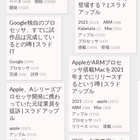
ベース
開始
(668)
(22402)
登場する？ | スラド
開発
(7222)
アップル
Google独自のプロ
2021
ARM
(2113)
(188)
Kalamata
Mac
セッサ、すでに試
(1)
(545)
アップル
(1551)
作品は完成してい
プロセッサ
(167)
るとの噂 | スラド
搭載
登場
(1403)
(1214)
IT
AppleがARMプロセ
Google
(5999)
プロセッサ
(167)
ッサ搭載Macを2021
完成
試作
(126)
(55)
年までにリリースす
るという噂 | スラド
Apple、Aシリーズプ
アップル
ロセッサ開発に携わ
2021
apple
(2113)
(3317)
っていた元従業員を
ARM
Mac
(188)
(545)
提訴 | スラド アップ
アップル
(1551)
ル
プロセッサ
(167)
リリース
搭載
(8746)
(1403)
apple
(3317)
アップル
(1551)