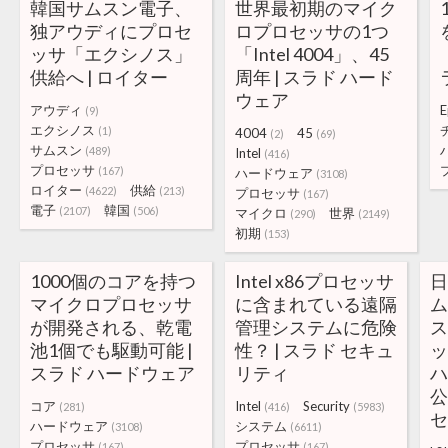
韓国サムスン電子、
世界最初期のマイク
独アウディにプロセ
ロプロセッサの1つ
ッサ「エクシノス」
「Intel 4004」、45
供給へ | ロイター
周年 | スラド ハード
ウェア
アウディ
E
(9)
エクシノス
(1)
4004
45
(2)
(69)
サムスン
(489)
Intel
(416)
プロセッサ
(167)
ハードウェア
(3108)
ロイター
供給
(4622)
(213)
プロセッサ
(167)
電子
韓国
(2107)
(506)
マイクロ
世界
(290)
(2149)
初期
(153)
1000個のコアを持つ
Intel x86プロセッサ
マイクロプロセッサ
に含まれている遠隔
ム
が開発される、乾電
管理システムに危険
池1個でも駆動可能 |
性？ | スラド セキュ
スラド ハードウェア
リティ
公
コア
Intel
Security
(281)
(416)
(5983)
ハードウェア
システム
(3108)
(6611)
プロセッサ
プロセッサ
(167)
(167)