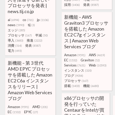
プロセッサを発表 |
採用
発表
(1406)
(8587)
news.tij.co.jp
新機能 – AWS
ai
co
jp
(6994)
(761)
(1106)
Graviton3 プロセッサ
news
tij
(5990)
(3)
を搭載した Amazon
エッジ
(285)
EC2 C7g インスタン
プロセッサ
半減
(167)
(50)
ス | Amazon Web
導入
推進
(3683)
(2222)
消費
発表
Services ブログ
(514)
(8587)
電力
(493)
Amazon
AWS
(9591)
(4619)
EC
Graviton
(1532)
(52)
新機能 – 第 3 世代
Services
Web
(7631)
(10593)
AMD EPYC プロセッ
インスタンス
(320)
サを搭載した Amazon
ブログ
(9054)
EC2 C6a インスタン
プロセッサ
(167)
スをリリース |
搭載
機能
(1403)
(6680)
Amazon Web Services
x86プロセッサの開
ブログ
発を行っていた
Amazon
AMD
(9591)
(201)
CentaurをIntelが買
EC
EPYC
(1532)
(27)