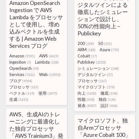
Amazon OpenSearch
ジタルツインによる
Ingestion で AWS
徹底したシミュレー
Lambda をプロセッサ
ションで設計し、
として使用し、埋め
50%の性能向上 –
込みベクトルを生成
Publickey
する | Amazon Web
200
50
(209)
(351)
Services ブログ
ARM
Azure
(188)
(759)
Amazon
AWS
Cobalt
(9591)
(4619)
(17)
ingestion
Lambda
Publickey
(5)
(228)
(3250)
OpenSearch
シミュレーション
(93)
(148)
Services
Web
デジタルツイン
(7631)
(10593)
(37)
ブログ
プロセッサ
(9054)
(167)
プロセッサ
マイクロソフト
(167)
(579)
ベクトル
使用
向上
徹底
(119)
(2475)
(1602)
(104)
生成
性能
独自
(1692)
(458)
(134)
発表
設計
(8587)
(406)
AWS、生成AIのトレ
マイクロソフト、独
ーニングに最適化し
自Armプロセッサ
た独自プロセッサ
「Azure Cobalt 100」
「AWS Trainium3」発