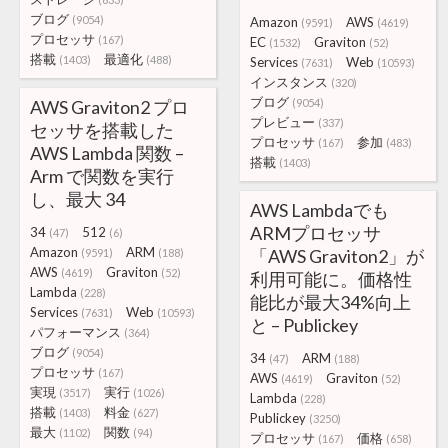
ブログ
(9054)
Amazon
AWS
(9591)
(4619)
プロセッサ
(167)
EC
Graviton
(1532)
(52)
搭載
最適化
(1403)
(488)
Services
Web
(7631)
(10593)
インスタンス
(320)
ブログ
AWS Graviton2 プロ
(9054)
プレビュー
(337)
セッサを搭載した
プロセッサ
参加
(167)
(483)
AWS Lambda 関数 –
搭載
(1403)
Arm で関数を実行
し、最大 34
AWS Lambdaでも
ARMプロセッサ
34
512
(47)
(6)
Amazon
ARM
「AWS Graviton2」が
(9591)
(188)
AWS
Graviton
(4619)
(52)
利用可能に。価格性
Lambda
(228)
能比が最大34%向上
Services
Web
(7631)
(10593)
と – Publickey
パフォーマンス
(364)
ブログ
(9054)
34
ARM
(47)
(188)
プロセッサ
(167)
AWS
Graviton
(4619)
(52)
実現
実行
(3517)
(1026)
Lambda
(228)
搭載
料金
(1403)
(627)
Publickey
(3250)
最大
関数
(1102)
(94)
プロセッサ
価格
(167)
(658)