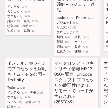
締結 – ガジェット速
インテル
(239)
報
ガジェット
(657)
プロセッサ
(167)
apple
iPhone
A
(3317)
(1229)
排除
発売
(143)
(2170)
ガジェット
i
(657)
紛争
表明
(31)
(205)
サムスン
T
(489)
速報
鉱物
(738)
(16)
プロセッサ
(167)
契約
搭載
(1495)
(1403)
新型
米
(1391)
(1148)
締結
製造
(1274)
(778)
見込み
速報
(90)
(738)
インテル、赤ワイン
マイクロソフト セキ
でプロセッサを駆動
ュリティ情報 MS13-
させるデモを公開 –
060 – 緊急 : Unicode
「O
Technity
スクリプト プロセッ
C
サの脆弱性により、
A
Technity
(24)
リモートでコードが
想
インテル
デモ
(239)
(161)
実行される
プロセッサ
(167)
(2850869)
シ
ワイン
公開
(32)
(4616)
駆動
(106)