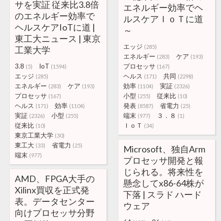
サを実証 従来比3.8倍
エネルギー効率でヘ
のエネルギー効率で
ルスケアＩｏＴに道
ヘルスケアIoTに道 |
～
東工大ニュース | 東京
エッジ
(285)
工業大学
エネルギー
ケア
(283)
(193)
3.8
IoT
プロセッサ
(5)
(1594)
(167)
エッジ
ヘルス
共同
(285)
(171)
(2298)
エネルギー
ケア
効率
実証
(283)
(193)
(1104)
(2326)
プロセッサ
小型
従来比
(167)
(255)
(10)
ヘルス
効率
発表
省電力
(171)
(1104)
(8587)
(25)
実証
小型
端末
３．８
(2326)
(255)
(977)
(1)
従来比
ＩｏＴ
(10)
(34)
東京工業大学
(30)
東工大
省電力
(33)
(25)
Microsoft、独自Arm
端末
(977)
プロセッサ開発と報
じられる。将来性を
AMD、FPGA大手の
懸念してx86-64株が
Xilinx買収を正式発
下落 | スラド ハード
表。データセンター
ウェア
向けプロセッサ分野