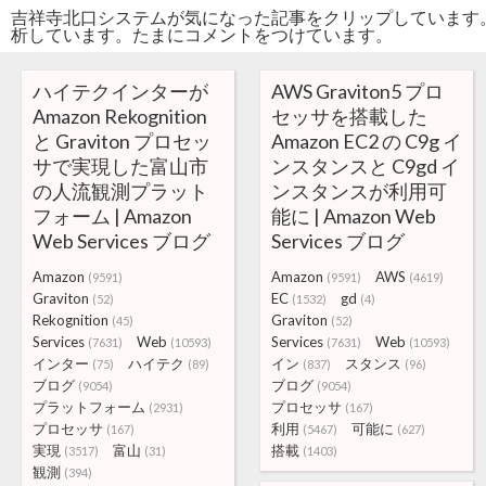
吉祥寺北口システムが気になった記事をクリップしています
析しています。たまにコメントをつけています。
ハイテクインターが
AWS Graviton5 プロ
Amazon Rekognition
セッサを搭載した
と Graviton プロセッ
Amazon EC2 の C9g イ
サで実現した富山市
ンスタンスと C9gd イ
の人流観測プラット
ンスタンスが利用可
フォーム | Amazon
能に | Amazon Web
Web Services ブログ
Services ブログ
Amazon
Amazon
AWS
(9591)
(9591)
(4619)
Graviton
EC
gd
(52)
(1532)
(4)
Rekognition
Graviton
(45)
(52)
Services
Web
Services
Web
(7631)
(10593)
(7631)
(10593)
インター
ハイテク
イン
スタンス
(75)
(89)
(837)
(96)
ブログ
ブログ
(9054)
(9054)
プラットフォーム
プロセッサ
(2931)
(167)
プロセッサ
利用
可能に
(167)
(5467)
(627)
実現
富山
搭載
(3517)
(31)
(1403)
観測
(394)