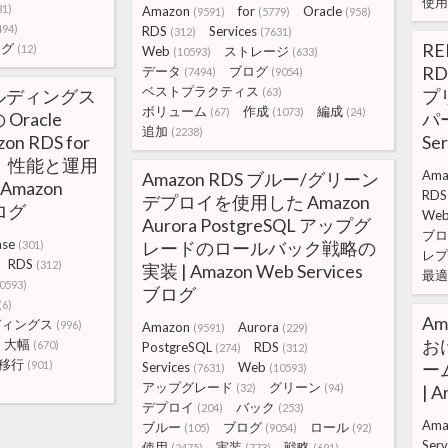
使用
31)
Amazon
for
Oracle
(9591)
(5779)
(958)
494)
RDS
Services
(312)
(7631)
RE
ング
(12)
Web
ストレージ
(10593)
(633)
RD
データ
ブログ
(7494)
(9054)
ベストプラクティス
ルディングス
(63)
プ
ボリューム
作成
編成
(67)
(1073)
(24)
racle
パー
追加
(2238)
on RDS for
Se
行し、性能と運用
Ama
Amazon RDS ブルー/グリーン
Amazon
RDS
デプロイを使用した Amazon
ブログ
We
Aurora PostgreSQL アップグ
ブロ
ase
レードのロールバック戦略の
(301)
レプ
RDS
(312)
実装 | Amazon Web Services
最適
0593)
ブログ
(6)
Am
ディングス
(996)
Amazon
Aurora
(9591)
(229)
お
大幅
(670)
PostgreSQL
RDS
(274)
(312)
移行
(901)
ー
Services
Web
(7631)
(10593)
アップグレード
グリーン
(32)
(94)
| 
デプロイ
バック
(204)
(253)
Ama
ブルー
ブログ
ロール
(105)
(9054)
(92)
Serv
使用
実装
戦略
(2475)
(773)
(691)