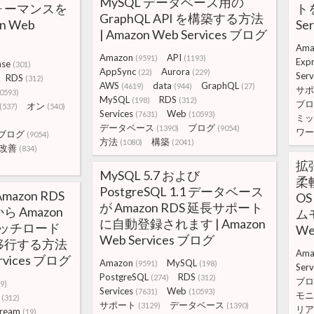
MySQL データベース用の
ォーマンスを
トを
GraphQL API を構築する方法
n Web
Se
| Amazon Web Services ブログ
Ama
Amazon
API
(9591)
(1193)
Exp
ase
(301)
AppSync
Aurora
(22)
(229)
Serv
RDS
(312)
AWS
data
GraphQL
(4619)
(944)
(27)
サポ
0593)
MySQL
RDS
(198)
(312)
ブロ
オン
(537)
(540)
Services
Web
(7631)
(10593)
ミッ
データベース
ブログ
(1390)
(9054)
ワー
ブログ
(9054)
方法
構築
(1080)
(2041)
改善
(834)
拡
MySQL 5.7 および
柔軟
PostgreSQL 1.1 データベース
azon RDS
O
が Amazon RDS 延長サポート
 から Amazon
ムモ
に自動登録されます | Amazon
にバッチロード
We
Web Services ブログ
移行する方法
Ama
ervices ブログ
Amazon
MySQL
(9591)
(198)
Serv
PostgreSQL
RDS
(274)
(312)
ブロ
9)
Services
Web
(7631)
(10593)
モニ
(312)
サポート
データベース
(3129)
(1390)
リア
tream
(19)