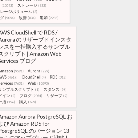
b
ストレージ
(10593)
(633)
レージボリューム
(2)
グ
改善
追加
(9054)
(834)
(2238)
AWS CloudShell で RDS /
Aurora のリザーブドインスタ
ンスを一括購入するサンプル
スクリプト | Amazon Web
Services ブログ
Amazon
Aurora
(9591)
(229)
AWS
CloudShell
RDS
(4619)
(4)
(312)
ervices
Web
(7631)
(10593)
サンプルスクリプト
スタンス
(1)
(96)
ドイン
ブログ
リザーブ
(2)
(9054)
(9)
一括
購入
(196)
(765)
Amazon Aurora PostgreSQL お
よび Amazon RDS for
PostgreSQL のバージョン 13
からのアップグレード戦略 |