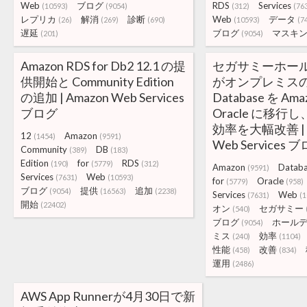
Web
ブログ
RDS
Services
(10593)
(9054)
(312)
(76
レプリカ
解消
診断
Web
データ
(26)
(269)
(690)
(10593)
(7
遅延
ブログ
マスキ
(201)
(9054)
Amazon RDS for Db2 12.1 の提
セガサミーホー
供開始と Community Edition
がオンプレミスの O
の追加 | Amazon Web Services
Database を Amaz
ブログ
Oracle に移
効率を大幅改善 | 
12
Amazon
(1454)
(9591)
Web Services 
Community
DB
(389)
(183)
Edition
for
RDS
(190)
(5779)
(312)
Amazon
Datab
(9591)
Services
Web
(7631)
(10593)
for
Oracle
(5779)
(958)
ブログ
提供
追加
(9054)
(16563)
(2238)
Services
Web
(7631)
(1
開始
(22402)
オン
セガサミー
(540)
ブログ
ホール
(9054)
ミス
効率
(240)
(1104)
性能
改善
(458)
(834)
運用
(2486)
AWS App Runnerが4月30日で新