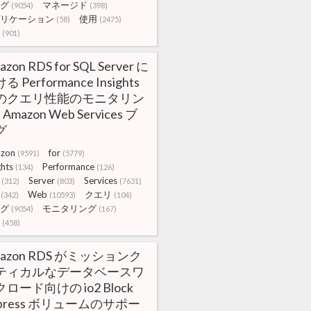
グ
マネージド
(9054)
(398)
リケーション
使用
(58)
(2475)
(901)
azon RDS for SQL Server に
る Performance Insights
のクエリ性能のモニタリン
| Amazon Web Services ブ
グ
zon
for
(9591)
(5779)
ghts
Performance
(134)
(126)
Server
Services
(312)
(803)
(7631)
Web
クエリ
(342)
(10593)
(104)
グ
モニタリング
(9054)
(167)
(458)
azon RDS がミッションク
ティカルなデータベースワ
ロード向けの io2 Block
xpress ボリュームのサポー