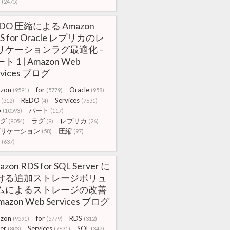
(2475)
DO 圧縮による Amazon
S for Oracle レプリカのレ
リケーションラグ最適化 –
ト 1 | Amazon Web
rvices ブログ
zon
for
Oracle
(9591)
(5779)
(958)
REDO
Services
(312)
(4)
(7631)
b
パート
(10593)
(117)
グ
ラグ
レプリカ
(9054)
(9)
(26)
リケーション
圧縮
(58)
(97)
(637)
azon RDS for SQL Server に
ける追加ストレージボリュ
ムによるストレージの改善
Amazon Web Services ブログ
zon
for
RDS
(9591)
(5779)
(312)
er
Services
SQL
(803)
(7631)
(342)