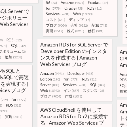
56
Amazon
Exadata
(36)
(9591)
(42)
for
Oracle
RDS
(5779)
(958)
(312)
SQL Server で
Services
Web
(7631)
(10593)
ージボリュー
コスト
ディップ
(680)
(17)
f
eb Services
ブログ
会社
削減
(9054)
(9322)
(743)
S
実現
株式
移行
(3517)
(8960)
(901)
RDS
9)
(312)
Amazon RDS for SQL Server で
SQL
7631)
(342)
Developer Edition のインスタ
Am
ジボリューム
(2)
ンスを作成する | Amazon
追加
)
(2238)
C
Web Services ブログ
Am
 MySQL と
Amazon
Developer
(9591)
(438)
Ama
 MySQL で高速
Edition
for
RDS
(190)
(5779)
(312)
RDS
ージを実現する |
Server
Services
SQL
(803)
(7631)
(342)
SQL
rvices ブログ
Web
イン
スタンス
(10593)
(837)
(96)
探索
ブログ
作成
(9054)
(1073)
for
(229)
(5779)
Am
RDS
8)
(312)
AWS CloudShell を使用して
Am
0593)
Amazon RDS for Db2 に接続す
実現
)
(3517)
ト
る | Amazon Web Services ブ
テ