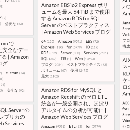
Am
for
)
(5779)
Amazon EBS io2 Express ボリ
パ
31)
ュームを最大 64 TiB まで使用
Am
する Amazon RDS for SQL
グ
(7)
Ama
必要な
)
(53)
Server のベストプラクティス
Serv
| Amazon Web Services ブログ
We
ブロ
64
Amazon
EBS
(120)
(9591)
(72)
tom で
構成
Express
for
IO
(110)
(5779)
(119)
した安全なデー
RDS
Server
Services
(312)
(803)
(7631)
| Amazon
SQL
TiB
Web
(342)
(1)
(10593)
AI
ブログ
ブログ
ベストプラクティス
(9054)
(63)
ネー
ボリューム
使用
(67)
(2475)
RD
custom
7)
(74)
最大
(1102)
31)
ケ
494)
ロ
Amazon RDS for MySQL と
安全な
5)
(92)
Am
Amazon Redshift のゼロ ETL
統合が一般公開され、ほぼリ
AIX
for
SQL Server の
アルタイムの分析が可能に |
(
Serv
ードレプリカの
Amazon Web Services ブログ
Win
b Services
Amazon
ETL
for
ゼロ
(9591)
(63)
(5779)