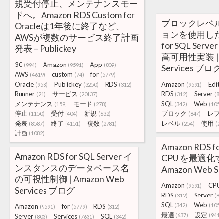
規受付停止、メンテナンスモー
ドへ。Amazon RDS Custom for
ブロックレベ
Oracleは1年後に終了など、
ョンを使用した A
AWSが複数のサービス終了計画
for SQL Server
発表 – Publickey
高可用性実装 | A
30
Amazon
App
(994)
(9591)
(809)
Services ブロ
AWS
custom
for
(4619)
(74)
(5779)
Oracle
Publickey
RDS
Amazon
Edi
(958)
(3250)
(312)
(9591)
Runner
サービス
RDS
Server
(21)
(20137)
(312)
(
メンテナンス
モード
SQL
Web
(159)
(278)
(342)
(10
停止
受付
新規
ブロック
レ
(1150)
(404)
(632)
(847)
発表
終了
複数
レベル
使用
(8587)
(4151)
(2781)
(254)
(
計画
(1082)
Amazon RDS fo
Amazon RDS for SQL Server イ
CPU を最適化
ンスタンスのデータベース名
Amazon Web 
の可視性制御 | Amazon Web
Amazon
CP
(9591)
Services ブログ
RDS
Server
(312)
(
SQL
Web
(342)
(10
Amazon
for
RDS
(9591)
(5779)
(312)
最適
設定
(637)
(941
Server
Services
SQL
(803)
(7631)
(342)