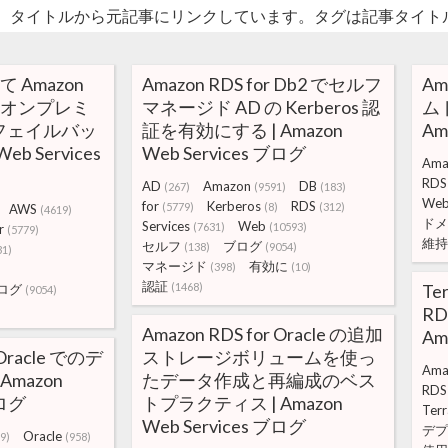
。タイトルから元記事にリンクしています。タグは記事タイト
て Amazon
Amazon RDS for Db2 でセルフ
Am
 からオンプレミ
マネージド AD の Kerberos 認
ム
 へフェイルバッ
証を有効にする | Amazon
Am
eb Services
Web Services ブログ
Ama
RDS
AD
Amazon
DB
(267)
(9591)
(183)
We
for
Kerberos
RDS
(5779)
(8)
(312)
AWS
(4619)
ドメ
Services
Web
(7631)
(10593)
r
(5779)
維持
セルフ
ブログ
(138)
(9054)
31)
マネージド
有効に
(398)
(10)
認証
(1468)
Te
ログ
(9054)
RD
Amazon RDS for Oracle の追加
Am
 Oracle でのデ
ストレージボリュームを使っ
Ama
Amazon
たデータ作成と再編成のベス
RDS
ブログ
トプラクティス | Amazon
Ter
Web Services ブログ
デプ
Oracle
9)
(958)