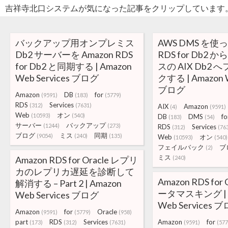
吉祥寺北口システムが気になった記事をクリップしています
バックアップ用オンプレミス
AWS DMS を使っ
Db2 サーバーを Amazon RDS
RDS for Db2
for Db2 と同期する | Amazon
スの AIX Db2
Web Services ブログ
クする | Amazon W
ブログ
Amazon
DB
for
(9591)
(183)
(5779)
RDS
Services
(312)
(7631)
AIX
Amazon
(4)
(9591)
Web
オン
(10593)
(540)
DB
DMS
fo
(183)
(54)
サーバー
バックアップ
(1244)
(273)
RDS
Services
(312)
(76
ブログ
ミス
同期
(9054)
(240)
(135)
Web
オン
(10593)
(540)
フェイルバック
ブ
(2)
ミス
Amazon RDS for Oracle レプリ
(240)
カのレプリカ遅延を診断して
Amazon RDS for
解消する – Part 2 | Amazon
ータマスキング | 
Web Services ブログ
Web Services 
Amazon
for
Oracle
(9591)
(5779)
(958)
part
RDS
Services
Amazon
for
(173)
(312)
(7631)
(9591)
(577