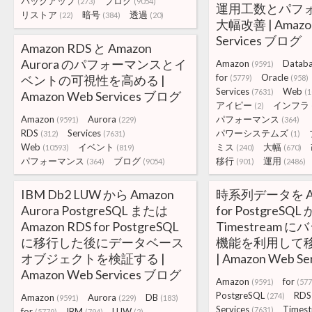
バックアップ
ブログ
(273)
(9054)
運用工数とパフ
リストア
暗号
透過
(22)
(384)
(20)
大幅改善 | Amazo
Services ブログ
Amazon RDS と Amazon
Aurora のパフォーマンスとイ
Amazon
Datab
(9591)
for
Oracle
ベントの可視性を高める |
(5779)
(958)
Services
Web
(7631)
(1
Amazon Web Services ブログ
アイピー
インフラ
(2)
Amazon
Aurora
パフォーマンス
(9591)
(229)
(364)
RDS
Services
パワーシステムズ
(312)
(7631)
(1)
Web
イベント
ミス
大幅
(10593)
(819)
(240)
(670)
パフォーマンス
ブログ
移行
運用
(364)
(9054)
(901)
(2486)
IBM Db2 LUW から Amazon
時系列データを Am
Aurora PostgreSQL または
for PostgreSQL
Amazon RDS for PostgreSQL
Timestream 
に移行した後にデータベース
機能を利用して
オブジェクトを検証する |
| Amazon Web S
Amazon Web Services ブログ
Amazon
for
(9591)
(577
PostgreSQL
RDS
(274)
Amazon
Aurora
DB
(9591)
(229)
(183)
Services
Times
(7631)
for
IBM
LUW
(5779)
(794)
(2)