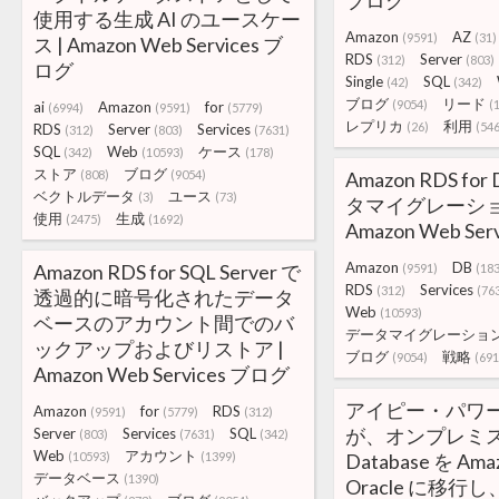
ブログ
使用する生成 AI のユースケー
Amazon
AZ
(9591)
(31)
ス | Amazon Web Services ブ
RDS
Server
(312)
(803)
ログ
Single
SQL
(42)
(342)
ブログ
リード
(9054)
(
ai
Amazon
for
(6994)
(9591)
(5779)
レプリカ
利用
(26)
(54
RDS
Server
Services
(312)
(803)
(7631)
SQL
Web
ケース
(342)
(10593)
(178)
ストア
ブログ
(808)
(9054)
Amazon RDS fo
ベクトルデータ
ユース
(3)
(73)
タマイグレーショ
使用
生成
(2475)
(1692)
Amazon Web Se
Amazon
DB
Amazon RDS for SQL Server で
(9591)
(183
RDS
Services
(312)
(76
透過的に暗号化されたデータ
Web
(10593)
ベースのアカウント間でのバ
データマイグレーショ
ックアップおよびリストア |
ブログ
戦略
(9054)
(691
Amazon Web Services ブログ
アイピー・パワ
Amazon
for
RDS
(9591)
(5779)
(312)
が、オンプレミスの 
Server
Services
SQL
(803)
(7631)
(342)
Web
アカウント
(10593)
(1399)
Database を Amaz
データベース
(1390)
Oracle に移