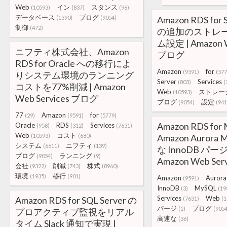
Web
イン
スタンス
(10593)
(837)
(96)
データベース
ブログ
(1390)
(9054)
Amazon RDS for 
制御
(472)
の追加のストレ
ム設定 | Amazon W
ニフティ株式会社、Amazon
ブログ
RDS for Oracle への移行によ
Amazon
for
(9591)
(577
りシステム環境のランニング
Server
Services
(803)
(
コストを77%削減 | Amazon
Web
ストレー
(10593)
Web Services ブログ
ブログ
設定
(9054)
(941
77
Amazon
for
(29)
(9591)
(5779)
Amazon RDS for
Oracle
RDS
Services
(958)
(312)
(7631)
Web
コスト
(10593)
(680)
Amazon Aurora
システム
ニフティ
(6611)
(139)
な InnoDB パ
ブログ
ランニング
(9054)
(9)
Amazon Web Se
会社
削減
株式
(9322)
(743)
(8960)
環境
移行
(1935)
(901)
Amazon
Aurora
(9591)
InnoDB
MySQL
(3)
(19
Services
Web
Amazon RDS for SQL Server の
(7631)
(1
パージ
ブログ
(1)
(9054
プロアクティブ監視をリアル
高速な
(36)
タイム Slack 通知で実現 |