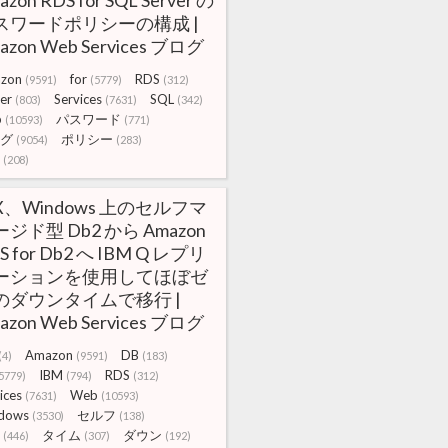
azon RDS for SQL Server の
スワードポリシーの構成 |
azon Web Services ブログ
zon
for
RDS
(9591)
(5779)
(312)
er
Services
SQL
(803)
(7631)
(342)
b
パスワード
(10593)
(771)
グ
ポリシー
(9054)
(283)
(208)
X、Windows 上のセルフマ
ジド型 Db2 から Amazon
S for Db2 へ IBM Q レプリ
ーションを使用してほぼゼ
のダウンタイムで移行 |
azon Web Services ブログ
Amazon
DB
(4)
(9591)
(183)
IBM
RDS
5779)
(794)
(312)
ices
Web
(7631)
(10593)
dows
セルフ
(3530)
(138)
タイム
ダウン
(446)
(307)
(192)