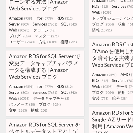
Amazon
DB
ローンする方法 | Amazon
(9591)
(183
RDS
Services
(312)
(76
Web Services ブログ
Web
(10593)
Amazon
for
RDS
トラブルシューティン
(9591)
(5779)
(312)
Server
Services
SQL
ブログ
収集
(803)
(7631)
(342)
(9054)
(464
Web
クローン
情報
(10593)
(42)
(13931)
ブログ
マスター
(9054)
(271)
ユーザー
方法
権限
(2248)
(1080)
(231)
Amazon RDS Cus
D’Amo を使用
Amazon RDS for SQL Server で
タ暗号化を実装する 
変更データキャプチャパラメ
Web Services 
ータを構成する | Amazon
Amazon
AMO
(9591)
(
Web Services ブログ
RDS
Services
(312)
(76
Amazon
for
RDS
Web
データ
(9591)
(5779)
(312)
(10593)
(7
Server
Services
SQL
ブログ
使用
(803)
(7631)
(342)
(9054)
(247
Web
データキャプチャ
実装
暗号
(10593)
(3)
(773)
(384)
パラメータ
ブログ
(38)
(9054)
変更
構成
(1363)
(208)
Amazon RDS for 
Single-AZ リ
Amazon RDS for SQL Server を
利用 | Amazon We
ベクトルデータストアとして