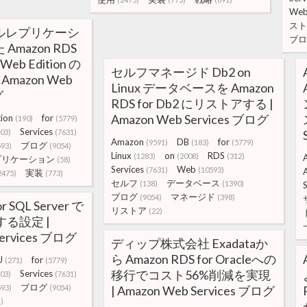
We
スト
ルレプリケーシ
ブロ
mazon RDS
 Web Edition の
セルフマネージド Db2 on
mazon Web
Linux データベースを Amazon
グ
RDS for Db2 にリストアする |
Amazon Web Services ブログ
tion
for
(190)
(5779)
Services
803)
(7631)
Amazon
DB
for
(9591)
(183)
(5779)
ブログ
593)
(9054)
Linux
on
RDS
(1283)
(2008)
(312)
プリケーション
(58)
Services
Web
(7631)
(10593)
実装
2475)
(773)
セルフ
データベース
(138)
(1390)
S
ブログ
マネージド
(9054)
(398)
r SQL Server で
リストア
(22)
する設定 |
Services ブログ
ディップ株式会社 Exadataか
ら Amazon RDS for Oracleへの
U
for
(271)
(5779)
移行でコスト56%削減を実現
Services
803)
(7631)
ブログ
593)
(9054)
| Amazon Web Services ブログ
)