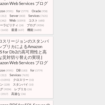
azon Web Services ブログ
zon
for
Oracle
(9591)
(5779)
(958)
Server
Services
(312)
(803)
(7631)
Web
コスト
(342)
(10593)
(680)
ーラビリティ
ブログ
(24)
(9054)
最適
機能
(1602)
(637)
(6680)
ロスリージョンのスタンバ
レプリカによるAmazon
S for Db2の高可用性と高
な災対切り替えの実現 |
azon Web Services ブログ
zon
DB
for
(9591)
(183)
(5779)
Services
(312)
(7631)
b
クロスリー
(10593)
(10)
ン
スタンバイ
(228)
(10)
グ
レプリカ
(9054)
(26)
高速な
(3517)
(36)