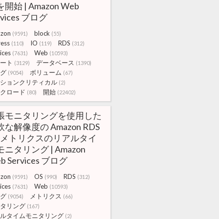
開始 | Amazon Web
rvices ブログ
zon
block
(9591)
(55)
ress
IO
RDS
(110)
(119)
(312)
ices
Web
(7631)
(10593)
ート
データベース
(3129)
(1390)
グ
ボリューム
(9054)
(67)
ションクリティカル
(2)
クロード
開始
(80)
(22402)
張モニタリングを使用した
な解像度の Amazon RDS
S メトリクスのリアルタイ
ニタリング | Amazon
b Services ブログ
zon
OS
RDS
(9591)
(990)
(312)
ices
Web
(7631)
(10593)
グ
メトリクス
(9054)
(66)
タリング
(167)
ルタイムモニタリング
(2)