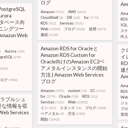
ログ
Am
PostgreSQL
Amazon
AWS
(9591)
(4619)
Ama
rora
CloudShell
DB
for
(4)
(183)
(5779)
RDS
データベース向
RDS
Services
(312)
(7631)
SQL
ーニングツー
Web
ブログ
使用
(10593)
(9054)
(2475)
スケ
| Amazon Web
接続
(1130)
向上
Amazon RDS for Oracleと
ク
Aurora
)
(229)
Amazon RDS Custom for
イ
tgreSQL
(274)
Oracle向けのAmazon EC2ベ
RD
アメタルインスタンスの開始
0593)
速
方法 | Amazon Web Services
Am
ブログ
(9054)
ブログ
Ama
Amazon
custom
EC
(9591)
(74)
(1532)
RDS
for
Oracle
RDS
(5779)
(958)
(312)
We
 でトラブルシュ
Services
Web
(7631)
(10593)
ジョ
要な情報を収
イン
スタンス
ブログ
(837)
(96)
(9054)
ブロ
eb Services
ベアメタル
方法
(4)
(1080)
実現
開始
(22402)