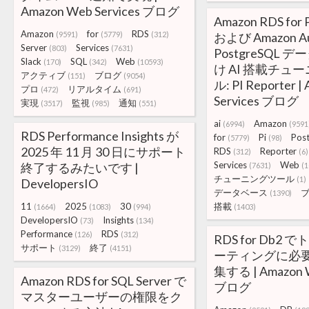
Amazon Web Services ブログ
Amazon RDS for 
Amazon
for
RDS
(9591)
(5779)
(312)
および Amazon Au
Server
Services
(803)
(7631)
PostgreSQL 
Slack
SQL
Web
(170)
(342)
(10593)
け AI 搭載チュ
アクティブ
ブログ
(151)
(9054)
ル: PI Reporter 
プロ
リアルタイム
(472)
(691)
Services ブログ
実現
監視
通知
(3517)
(985)
(551)
ai
Amazon
(6994)
(9591
RDS Performance Insights が
for
Pi
Pos
(5779)
(98)
2025 年 11 月 30 日にサポート
RDS
Reporter
(312)
(6)
Services
Web
終了するみたいです |
(7631)
(1
チューニングツール
(1)
DevelopersIO
データベース
(1390)
11
2025
30
搭載
(1664)
(1083)
(994)
(1403)
DevelopersIO
Insights
(73)
(134)
Performance
RDS
(126)
(312)
RDS for Db2
サポート
終了
(3129)
(4151)
ーティングに必
集する | Amazon W
Amazon RDS for SQL Server で
ブログ
マスターユーザーの権限をク