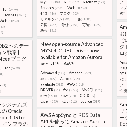
MySQL
RDS
Redshift
ブロ
(198)
(312)
(193)
Services
Web
レプ
(7631)
(10593)
for
(5779)
ゼロ
ブログ
移行
(446)
(9054)
Services
(7631)
リアルタイム
一般
(691)
(1084)
Web
(10593)
公開
分析
可能に
(4616)
(2251)
(627)
Am
163)
統合
(1519)
67)
おけ
で
New open-source Advanced
r Db2 へのデー
グ 
MYSQL ODBC Driver now
ン戦略 |
ロ
available for Amazon Aurora
rvices ブログ
Ama
and RDS – AWS
for
Insi
)
(5779)
Advanced
Amazon
(125)
(9591)
RDS
31)
and
Aurora
(3599)
(229)
SQL
available
AWS
(392)
(4619)
ン
ブロ
(1)
DRIVER
for
MySQL
(51)
(5779)
(198)
性能
)
new
now
ODBC
(1538)
(704)
(9)
Open
RDS
Source
(655)
(312)
(319)
ーシステムズ
Am
Oracle
リ
AWS AppSync と RDS Data
on RDS for
ーク
API を使って Amazon Aurora
行し、インフラの
E