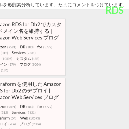
ルを形態素分析しています。たまにコメントをつけています。
RDS
azon RDS for Db2 でカスタ
ドメイン名を維持する |
azon Web Services ブログ
zon
DB
for
(9591)
(183)
(5779)
Services
(312)
(7631)
b
カスタム
(10593)
(155)
イン
ブログ
(379)
(9054)
(186)
rraform を使用した Amazon
S for Db2 のデプロイ |
azon Web Services ブログ
zon
DB
for
(9591)
(183)
(5779)
Services
(312)
(7631)
raform
Web
(54)
(10593)
ロイ
ブログ
(204)
(9054)