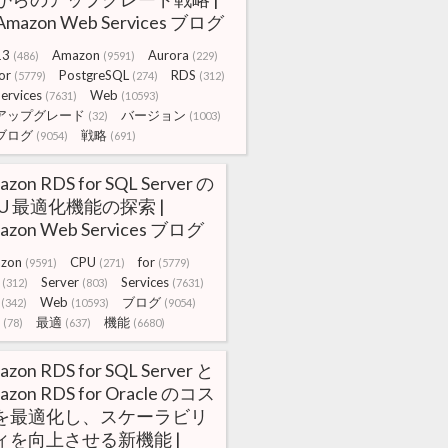
Amazon Web Services ブログ
13
Amazon
Aurora
(486)
(9591)
(229)
or
PostgreSQL
RDS
(5779)
(274)
(312)
ervices
Web
(7631)
(10593)
アップグレード
バージョン
(32)
(1003)
ブログ
戦略
(9054)
(691)
azon RDS for SQL Server の
PU 最適化機能の探索 |
azon Web Services ブログ
zon
CPU
for
(9591)
(271)
(5779)
Server
Services
(312)
(803)
(7631)
Web
ブログ
(342)
(10593)
(9054)
最適
機能
(78)
(637)
(6680)
azon RDS for SQL Server と
azon RDS for Oracle のコス
を最適化し、スケーラビリ
ィを向上させる新機能 |