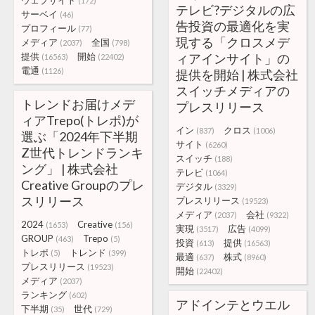
ウェブサイト
(172)
テレビ?デジタルの広
サーベイ
(46)
告投資の最適化を実
プロフィール
(77)
現する「クロスメデ
メディア
全国
(2037)
(798)
提供
開始
ィアインサイト」の
(16563)
(22402)
電通
(1126)
提供を開始 | 株式会社
スイッチメディアの
トレンドお届けメデ
プレスリリース
ィアTrepo(トレポ)が
イン
クロス
(837)
(1006)
選ぶ「2024年下半期
サイト
(6260)
Z世代トレンドランキ
スイッチ
(188)
ング」 | 株式会社
テレビ
(1064)
Creative Groupのプレ
デジタル
(3329)
スリリース
プレスリリース
(19523)
メディア
会社
(2037)
(9322)
2024
Creative
(1653)
(156)
実現
広告
(3517)
(4099)
GROUP
Trepo
(463)
(5)
投資
提供
(613)
(16563)
トレポ
トレンド
(5)
(399)
最適
株式
(637)
(8960)
プレスリリース
(19523)
開始
(22402)
メディア
(2037)
ランキング
(602)
アドインテとウエル
下半期
世代
(35)
(729)