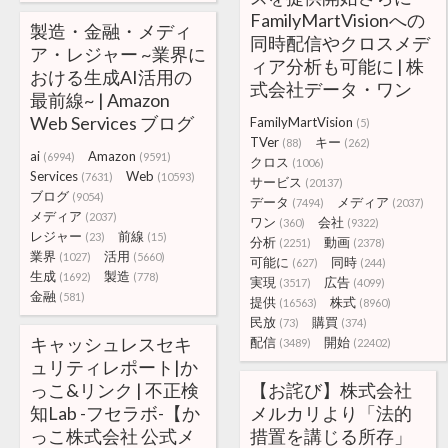
FamilyMartVisionへの
製造・金融・メディ
同時配信やクロスメデ
ア・レジャー ~業界に
ィア分析も可能に | 株
おける生成AI活用の
式会社データ・ワン
最前線~ | Amazon
Web Services ブログ
FamilyMartVision
(5)
TVer
キー
(88)
(262)
ai
Amazon
(6994)
(9591)
クロス
(1006)
Services
Web
(7631)
(10593)
サービス
(20137)
ブログ
(9054)
データ
メディア
(7494)
(2037)
メディア
(2037)
ワン
会社
(360)
(9322)
レジャー
前線
(23)
(15)
分析
動画
(2251)
(2378)
業界
活用
(1027)
(5660)
可能に
同時
(627)
(244)
生成
製造
(1692)
(778)
実現
広告
(3517)
(4099)
金融
(581)
提供
株式
(16563)
(8960)
民放
購買
(73)
(374)
キャッシュレスセキ
配信
開始
(3489)
(22402)
ュリティレポート|か
っこ&リンク | 不正検
【お詫び】株式会社
知Lab -フセラボ-【か
メルカリより「法的
っこ株式会社 公式メ
措置を講じる所存」