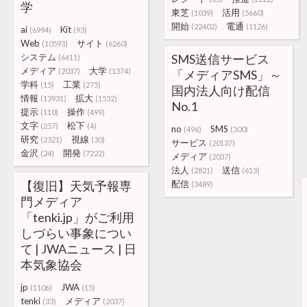
学
東芝
活用
(1039)
(5660)
開始
電通
(22402)
(1126)
ai
Kit
(6994)
(93)
Web
サイト
(10593)
(6260)
システム
SMS送信サービス
(6611)
メディア
大学
(2037)
(1374)
「メディアSMS」～
学科
工業
(15)
(275)
国内法人向け配信
情報
拡大
(13931)
(1532)
No.1
提示
操作
(110)
(499)
文字
松下
(257)
(4)
no
SMS
(496)
(300)
研究
視線
(2321)
(30)
サービス
(20137)
金沢
開発
(24)
(7222)
メディア
(2037)
法人
送信
(2821)
(613)
【復旧】天気予報専
配信
(3489)
門メディア
「tenki.jp」がご利用
しづらい事象につい
て | JWAニュース | 日
本気象協会
jp
JWA
(1106)
(15)
tenki
メディア
(33)
(2037)