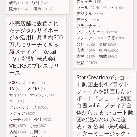
スイッチ
(188)
統合
設計
(1519)
(406)
ツール
テレビ
(2914)
(1064)
開始
電通
(22402)
(1126)
デジタル
(3329)
データ
(7494)
小売店舗に設置され
プランナー
(7)
たデジタルサイネー
プレスリリース
(19523)
ジを活用し月間約500
メディア
予算
(2037)
(130)
万人にリーチできる
会社
実績
(9322)
(235)
広告
提供
新メディア「Retail
(4099)
(16563)
支援
株式
(5137)
(8960)
TV」始動 | 株式会社
開始
(22402)
VECKSのプレスリリ
ース
Star Creationがショー
500
Retail
(289)
(51)
ト動画主要4プラット
TV
VECKS
(618)
(1)
フォームを調査したレ
サイ
デジタル
(731)
(3329)
ポート『ショート動画
ネー
(70)
白書 vol.6 – メディア全
プレスリリース
(19523)
体から見る!ショート動
メディア
(2037)
画の強みと弱みに迫
リーチ
会社
(108)
(9322)
始動
小売
る』を公開 | 株式会社
(387)
(307)
店舗
月間
(858)
(172)
スターミュージック・