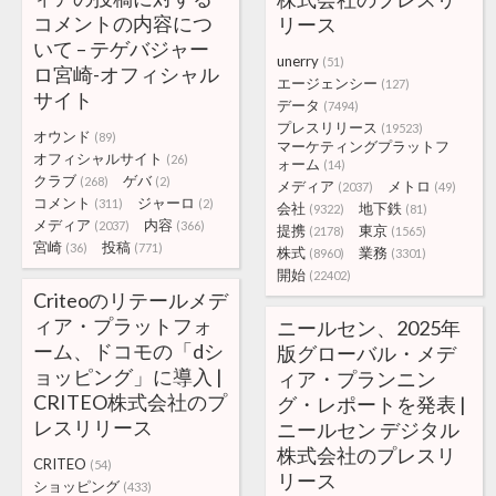
コメントの内容につ
リース
いて – テゲバジャー
unerry
(51)
ロ宮崎-オフィシャル
エージェンシー
(127)
サイト
データ
(7494)
プレスリリース
(19523)
オウンド
(89)
マーケティングプラットフ
オフィシャルサイト
(26)
ォーム
(14)
クラブ
ゲバ
(268)
(2)
メディア
メトロ
(2037)
(49)
コメント
ジャーロ
(311)
(2)
会社
地下鉄
(9322)
(81)
メディア
内容
(2037)
(366)
提携
東京
(2178)
(1565)
宮崎
投稿
(36)
(771)
株式
業務
(8960)
(3301)
開始
(22402)
Criteoのリテールメデ
ィア・プラットフォ
ニールセン、2025年
ーム、ドコモの「dシ
版グローバル・メデ
ョッピング」に導入 |
ィア・プランニン
CRITEO株式会社のプ
グ・レポートを発表 |
レスリリース
ニールセン デジタル
株式会社のプレスリ
CRITEO
(54)
リース
ショッピング
(433)