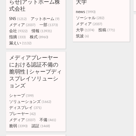
らせ|アットホーム株
大学
式会社
news
(5990)
ソーシャル
(282)
SNS
アットホーム
(1212)
(9)
メディア
(2037)
メディア
一部
(2037)
(1373)
大学
投稿
(1374)
(771)
会社
情報
(9322)
(13931)
筑波
(6)
指摘
株式
(333)
(8960)
漏えい
(1132)
メディアプレーヤー
における認証不備の
脆弱性 | シャープディ
スプレイソリューシ
ョンズ
シャープ
(599)
ソリューションズ
(1662)
ディスプレイ
(371)
プレーヤー
(42)
メディア
不備
(2037)
(461)
脆弱
認証
(3390)
(1468)