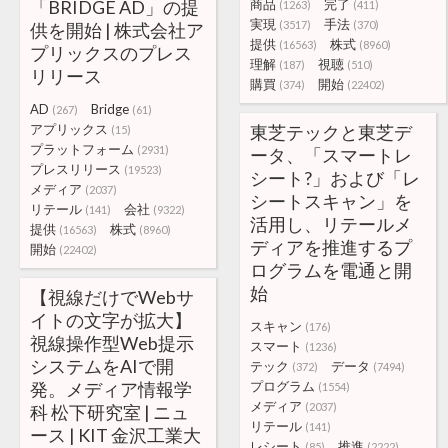
「BRIDGE AD」の提
商品
完了
(1263)
(411)
実現
手法
(3517)
(370)
供を開始 | 株式会社ア
提供
株式
(16563)
(8960)
プリックスのプレス
理解
視聴
(187)
(510)
リリース
購買
開始
(374)
(22402)
AD
Bridge
(267)
(61)
アプリックス
東芝テックと東芝デ
(15)
プラットフォーム
(2931)
ータ、「スマートレ
プレスリリース
(19523)
シート?」および「レ
メディア
(2037)
シートスキャン」を
リテール
会社
(141)
(9322)
活用し、リテールメ
提供
株式
(16563)
(8960)
ディアを推進するプ
開始
(22402)
ログラムを電通と開
始
【視線だけでWebサ
イトの文字が拡大】
スキャン
(176)
視線操作型Web提示
スマート
(1236)
システムをAIで開
テック
データ
(372)
(7494)
発。メディア情報学
プログラム
(1554)
メディア
(2037)
科 松下研究室 | ニュ
リテール
(141)
ース | KIT 金沢工業大
レシート
推進
(85)
(2222)