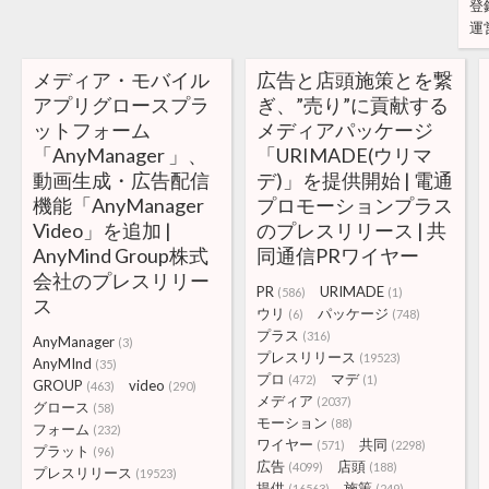
登
運
メディア・モバイル
広告と店頭施策とを繋
アプリグロースプラ
ぎ、”売り”に貢献する
ットフォーム
メディアパッケージ
「AnyManager 」、
「URIMADE(ウリマ
動画生成・広告配信
デ)」を提供開始 | 電通
機能「AnyManager
プロモーションプラス
Video」を追加 |
のプレスリリース | 共
AnyMind Group株式
同通信PRワイヤー
会社のプレスリリー
PR
URIMADE
(586)
(1)
ス
ウリ
パッケージ
(6)
(748)
プラス
(316)
AnyManager
(3)
プレスリリース
(19523)
AnyMInd
(35)
プロ
マデ
(472)
(1)
GROUP
video
(463)
(290)
メディア
(2037)
グロース
(58)
モーション
(88)
フォーム
(232)
ワイヤー
共同
(571)
(2298)
プラット
(96)
広告
店頭
(4099)
(188)
プレスリリース
(19523)
提供
施策
(16563)
(249)