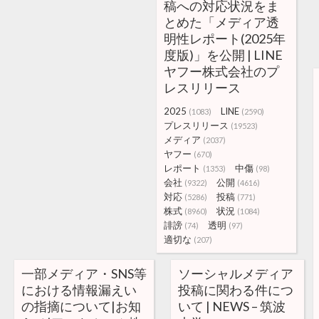
稿への対応状況をま
とめた「メディア透
明性レポート(2025年
度版)」を公開 | LINE
ヤフー株式会社のプ
レスリリース
2025
LINE
(1083)
(2590)
プレスリリース
(19523)
メディア
(2037)
ヤフー
(670)
レポート
中傷
(1353)
(98)
会社
公開
(9322)
(4616)
対応
投稿
(5286)
(771)
株式
状況
(8960)
(1084)
誹謗
透明
(74)
(97)
適切な
(207)
一部メディア・SNS等
ソーシャルメディア
における情報漏えい
投稿に関わる件につ
の指摘について|お知
いて | NEWS – 筑波