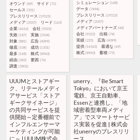
シミュレーション
(148)
オウンド
サイド
(89)
(71)
データ
(7494)
セールス
(331)
プレスリリース
(19523)
プレスリリース
(19523)
メディア
(2037)
メディア
リード
(2037)
(163)
メディアパートナーズ
(44)
企業
会社
(6616)
(9322)
会社
出稿
(9322)
(74)
失敗
実施
(187)
(2504)
実績
広告
(235)
(4099)
対象
広告
(881)
(4099)
提供
最適な
(16563)
(69)
徹底
成功
(104)
(1301)
株式
蓄積
(8960)
(75)
最多
株式
(168)
(8960)
経由
要因
(283)
(76)
調査
(5801)
UUUMとストアギー
unerry、『Be Smart
ク、リテールメディ
Tokyo』において京王
アサービス「ストア
電鉄、京王自動車、
ギークサイネージ」
Essenと連携し、「地
の共同サービスを提
域密着型車両メディ
供開始～定番棚前で
ア」でスマートサービ
インフルエンサーマ
ス実装を促進 | 株式会
ーケティングが可能
社unerryのプレスリリ
に～ | UUUM株式会
ース