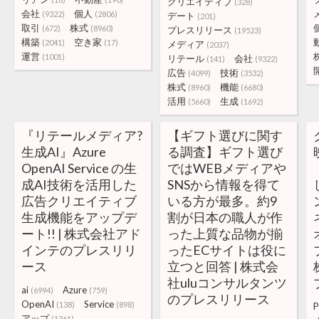
クリエイティブ
(328)
会社
個人
(9322)
(2806)
デート
(201)
取引
株式
(672)
(8960)
プレスリリース
(19523)
構築
空き家
(2041)
(17)
メディア
(2037)
運営
(1001)
リテール
会社
(141)
(9322)
広告
技術
(4099)
(3532)
株式
機能
(8960)
(6680)
活用
生成
(5660)
(1692)
『リテールメディア?
【ギフト選びに関す
生成AI』Azure
る調査】ギフト選び
OpenAI Service の生
ではWEBメディアや
成AI技術を活用した
SNSから情報を得て
広告クリエイティブ
いる方が最多。約9
生成機能をアップデ
割が日本の職人が作
ート!! | 株式会社アド
った上質な品物が揃
インテのプレスリリ
ったECサイトは役に
ース
立つと回答 | 株式会
社uluコンサルタンツ
ai
Azure
(6994)
(759)
のプレスリリース
OpenAI
Service
(138)
(898)
P
アップ
(1361)