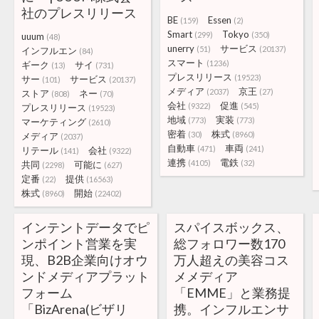
社のプレスリリース
BE
Essen
(159)
(2)
Smart
Tokyo
(299)
(350)
uuum
(48)
unerry
サービス
(51)
(20137)
インフルエン
(84)
スマート
(1236)
ギーク
サイ
(13)
(731)
プレスリリース
(19523)
サー
サービス
(101)
(20137)
メディア
京王
(2037)
(27)
ストア
ネー
(808)
(70)
会社
促進
(9322)
(545)
プレスリリース
(19523)
地域
実装
(773)
(773)
マーケティング
(2610)
密着
株式
(30)
(8960)
メディア
(2037)
自動車
車両
(471)
(241)
リテール
会社
(141)
(9322)
連携
電鉄
(4105)
(32)
共同
可能に
(2298)
(627)
定番
提供
(22)
(16563)
株式
開始
(8960)
(22402)
インテントデータでピ
スパイスボックス、
ンポイント営業を実
総フォロワー数170
現、B2B企業向けオウ
万人超えの美容コス
ンドメディアプラット
メメディア
フォーム
「EMME」と業務提
「BizArena(ビザリ
携。インフルエンサ