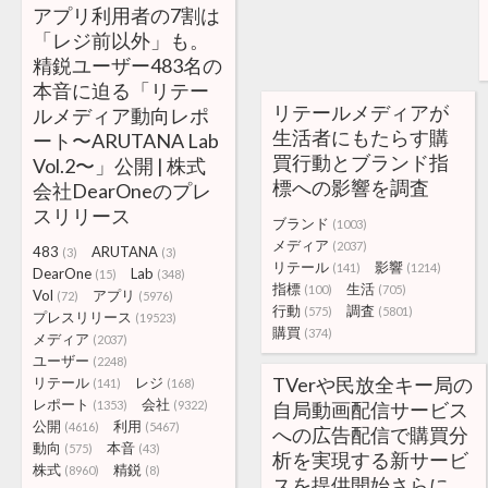
アプリ利用者の7割は
「レジ前以外」も。
精鋭ユーザー483名の
本音に迫る「リテー
リテールメディアが
ルメディア動向レポ
生活者にもたらす購
ート〜ARUTANA Lab
買行動とブランド指
Vol.2〜」公開 | 株式
標への影響を調査
会社DearOneのプレ
スリリース
ブランド
(1003)
メディア
(2037)
483
ARUTANA
(3)
(3)
リテール
影響
(141)
(1214)
DearOne
Lab
(15)
(348)
指標
生活
(100)
(705)
Vol
アプリ
(72)
(5976)
行動
調査
(575)
(5801)
プレスリリース
(19523)
購買
(374)
メディア
(2037)
ユーザー
(2248)
TVerや民放全キー局の
リテール
レジ
(141)
(168)
レポート
会社
(1353)
(9322)
自局動画配信サービス
公開
利用
(4616)
(5467)
への広告配信で購買分
動向
本音
(575)
(43)
析を実現する新サービ
株式
精鋭
(8960)
(8)
スを提供開始さらに