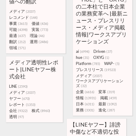
値への翻訳
の二本柱で日本企業
メディア
(2037)
の業務変革へ |最新ニ
レコメンド
(144)
ュース・プレスリリ
事業
価値
(3615)
(436)
ース・メディア掲載
可能
実装
(4398)
(773)
情報|ワークスアプリ
最適
理論
(637)
(46)
ケーションズ
翻訳
運用
(212)
(2486)
領域
(571)
ai
Driven
(6994)
(37)
hue
OXYG
(31)
(1)
メディア透明性レポ
Platform
WAP-
(785)
(5)
ート|LINEヤフー株
プレスリリース
(19523)
式会社
メディア
(2037)
ワークスアプリケーション
ズ
LINE
(32)
(2590)
企業
変革
メディア
(6616)
(319)
(2037)
情報
掲載
ヤフー
(13931)
(459)
(670)
日本
最新
レポート
(6311)
(1092)
(1353)
業務
進化
会社
株式
(3301)
(287)
(9322)
(8960)
透明
(97)
【LINEヤフー】誹謗
中傷など不適切な投