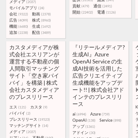
メディア
(2037)
貢献
通信
(479)
(2491)
モバイルアプリ
(24)
開始
電通
(22402)
(1126)
会社
動画
(9322)
(2378)
広告
株式
(4099)
(8960)
機能
生成
(6680)
(1692)
追加
配信
(2238)
(3489)
カスタメディアが株
『リテールメディア?
式会社エスリアンが
生成AI』Azure
運営する不動産の個
OpenAI Service の生
人間取引マッチング
成AI技術を活用した
サイト「空き家バイ
広告クリエイティブ
バイ」を構築 | 株式
生成機能をアップデ
会社カスタメディア
ート!! | 株式会社アド
のプレスリリース
インテのプレスリリ
ース
エス
カスタ
(121)
(9)
バイバイ
(2)
ai
Azure
(6994)
(759)
プレスリリース
(19523)
OpenAI
Service
(138)
(898)
マッチングサイト
(14)
アップ
(1361)
メディア
(2037)
アドイン
(30)
リアン
不動産
(16)
(190)