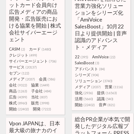
ットカード会員向け
営業力強化ソリュー
広告メディアの商品
ションをシリーズ化
開発・広告販売にお
「AmiVoice
ける協業を開始 | 株式
SalesBoost」10月22
会社サイバーエージ
日より提供開始 | 音声
ェント
認識のアドバンス
ト・メディア
CASM
カード
(2)
(1480)
クレジット
(499)
22
AmiVoice
(395)
(22)
サイバーエージェント
(706)
SalesBoost
(3)
サービス
(20137)
アドバンスト
(84)
セブン
(122)
シリーズ
(904)
メディア
会員
(2037)
(586)
ソリューション
(3740)
会社
協業
(9322)
(1449)
メディア
営業
(2037)
(1116)
商品
子会社
(1263)
(484)
強化
提供
(2936)
(16563)
広告
当社
(4099)
(807)
活用
認識
(5660)
(540)
株式
販売
(8960)
(3998)
開始
音声
(22402)
(821)
開始
開発
(22402)
(7222)
総合PR企業が本気で開
Vpon JAPANは、日本
発したデジタル広報プ
最大級の旅ナカのイ
ラットフォーム PRESS