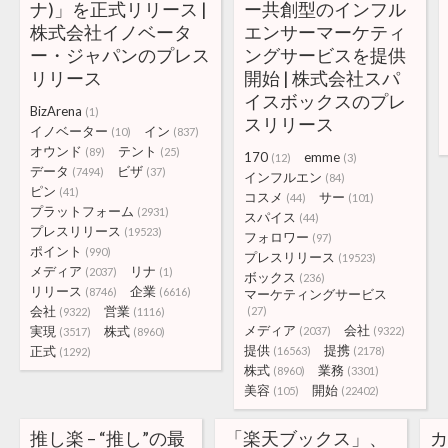
ナ)」を正式リリース |
ー共創型のインフル
株式会社イノベータ
エンサーマーケティ
ー・ジャパンのプレス
ングサービスを提供
リリース
開始 | 株式会社スパ
イスボックスのプレ
BizArena
(1)
スリリース
イノベーター
イン
(10)
(837)
オウンド
テント
(89)
(25)
170
emme
(12)
(3)
データ
ビザ
(7494)
(37)
インフルエン
(84)
ピン
(41)
コスメ
サー
(44)
(101)
プラットフォーム
(2931)
スパイス
(44)
プレスリリース
(19523)
フォロワー
(97)
ポイント
(990)
プレスリリース
(19523)
メディア
リナ
(2037)
(1)
ボックス
(236)
リリース
企業
(8746)
(6616)
マーケティングサービス
会社
営業
(27)
(9322)
(1116)
メディア
会社
実現
株式
(2037)
(9322)
(3517)
(8960)
提供
提携
正式
(16563)
(2178)
(1292)
株式
業務
(8960)
(3301)
美容
開始
(105)
(22402)
推し楽 – “推し”の最
「楽天ブックス」、