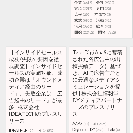
企業
会社
(6616)
(9322)
実現
専門
(3517)
(528)
広報
本気で
(295)
(3)
株式
活動
(8960)
(913)
活用
総合
(5660)
(901)
開始
開発
(22402)
(7222)
【インサイドセールス
Tele-Digi AaaSに蓄積
成功/失敗の要因を徹
された各広告主の出
底調査】インサイドセ
稿実績データに基づ
ールスの実施対象、成
き、AIで広告主ごと
功企業は「オウンドメ
に最適なメディアシ
ディア経由のリー
ミュレーションを提
ド」、失敗企業は「広
供 | 株式会社博報堂
告経由のリード」が最
DYメディアパートナ
多 | 株式会社
ーズのプレスリリー
IDEATECHのプレスリ
ス
リース
AAAS
ai
(44)
(6994)
Digi
DY
Tele
(11)
(235)
(6)
IDEATECH
イン
(22)
(837)