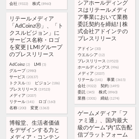
シアホールディング
会社
株式
(9322)
(8960)
スはリテールメディ
ア事業において業務
リテールメディア
委託契約を締結! | 株
「AdCoinzⓇ」、「ト
式会社アドインテの
クスルビジョン」に
プレスリリース
サービス名称・ロゴ
を変更 | LMIグループ
アドイン
(30)
のプレスリリース
ウエルシア
(12)
プレスリリース
(19523)
AdCoinz
LMI
(2)
(5)
ホールディングス
(996)
グループ
(2980)
メディア
(2037)
サービス
(20137)
リテール
事業
(141)
(3615)
トクスル
ビジョン
(1)
(186)
会社
契約
(9322)
(1495)
プレスリリース
(19523)
委託
株式
(345)
(8960)
メディア
(2037)
業務
締結
(3301)
(1274)
リテール
ロゴ
(141)
(160)
名称
変更
(200)
(1363)
ゲームメディア「フ
ァミ通」、国内最大
博報堂、生活者価値
級のゲーム”内”広告配
をデザインする力と
信プラットフォーム
メディア・コンテン