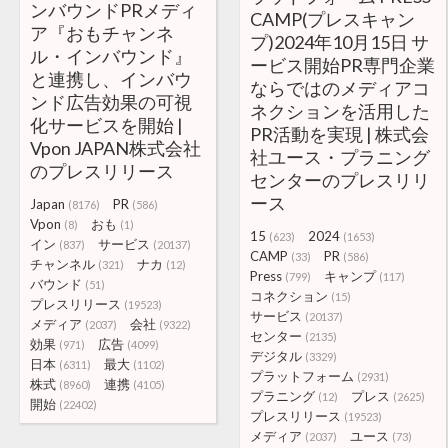
ンバウンドPRメディ
CAMP(プレスキャン
ア『おもチャンネ
プ)2024年10月15日 サ
ル・インバウンド』
ービス開始PR専門企業
と連携し、インバウ
ならではのメディアコ
ンド広告効果の可視
ネクションを活用した
化サービスを開始 |
PR活動を実現 | 株式会
Vpon JAPAN株式会社
社ユース・プラニング
のプレスリリース
センターのプレスリリ
ース
Japan
PR
(8176)
(586)
Vpon
おも
(8)
(1)
15
2024
(623)
(1653)
イン
サービス
(837)
(20137)
CAMP
PR
(33)
(586)
チャンネル
ナカ
(321)
(12)
Press
キャンプ
(799)
(117)
バウンド
(51)
コネクション
(15)
プレスリリース
(19523)
サービス
(20137)
メディア
会社
(2037)
(9322)
センター
(2135)
効果
広告
(971)
(4099)
デジタル
(3329)
日本
最大
(6311)
(1102)
プラットフォーム
(2931)
株式
連携
(8960)
(4105)
プラニング
プレス
(12)
(2625)
開始
(22402)
プレスリリース
(19523)
メディア
ユース
(2037)
(73)