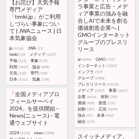
【お詫び】天気予報
ラ事業と広告・メデ
専門メディア
ィア事業の強みを融
「tenki.jp」がご利用
合しAIで未来を創る
しづらい事象につい
価値創造企業へ |
て | JWAニュース | 日
GMOインターネット
本気象協会
グループのプレスリ
jp
JWA
リース
(1106)
(15)
tenki
メディア
(33)
(2037)
ai
GMO
(6994)
(757)
予報
事象
(112)
(172)
インターネット
(2023)
利用
協会
(5467)
(804)
インフラ
(537)
天気
専門
(102)
(528)
グループ
(2980)
日本
気象
(6311)
(154)
プレスリリース
(19523)
メディア
事業
(2037)
(3615)
「全国メディアプロ
企業
体制
(6616)
(306)
フィールサーベイ
価値
創造
(436)
(151)
2024」を提供開始 –
始動
広告
(387)
(4099)
News(ニュース) – 電
強み
未来
(47)
(442)
融合
通ウェブサイト
(173)
2024
news
(1653)
(5990)
スイッチメディア、