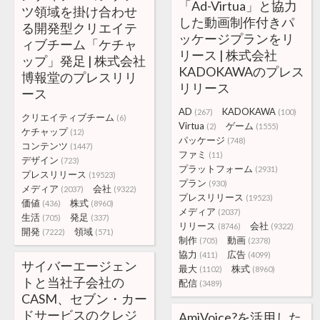
「Ad-Virtua」と協力
ツ領域を掛け合わせ
した動画制作付きパ
る開発型クリエイテ
ッケージプランをリ
ィブチーム「ケチャ
リース | 株式会社
ップ」発足 | 株式会社
KADOKAWAのプレス
博報堂のプレスリリ
リリース
ース
AD
KADOKAWA
(267)
(100)
クリエイティブチーム
(6)
Virtua
ゲーム
(2)
(1555)
ケチャップ
(12)
パッケージ
(748)
コンテンツ
(1447)
ファミ
(11)
デザイン
(723)
プラットフォーム
(2931)
プレスリリース
(19523)
プラン
(930)
メディア
会社
(2037)
(9322)
プレスリリース
(19523)
価値
株式
(436)
(8960)
メディア
(2037)
生活
発足
(705)
(337)
リリース
会社
(8746)
(9322)
開発
領域
(7222)
(571)
制作
動画
(705)
(2378)
協力
広告
(411)
(4099)
サイバーエージェン
最大
株式
(1102)
(8960)
トと当社子会社の
配信
(3489)
CASM、セブン・カー
ドサービスのクレジ
AmiVoice?を活用した