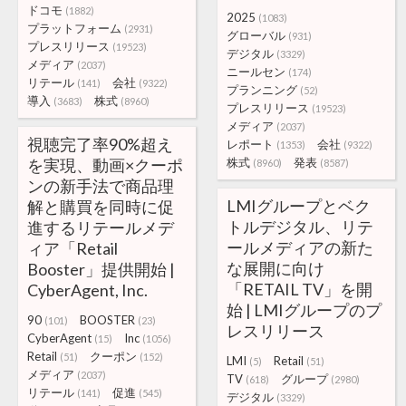
ドコモ
(1882)
2025
(1083)
プラットフォーム
(2931)
グローバル
(931)
プレスリリース
(19523)
デジタル
(3329)
メディア
(2037)
ニールセン
(174)
リテール
会社
(141)
(9322)
プランニング
(52)
導入
株式
(3683)
(8960)
プレスリリース
(19523)
メディア
(2037)
視聴完了率90%超え
レポート
会社
(1353)
(9322)
を実現、動画×クーポ
株式
発表
(8960)
(8587)
ンの新手法で商品理
LMIグループとベク
解と購買を同時に促
トルデジタル、リテ
進するリテールメデ
ールメディアの新た
ィア「Retail
な展開に向け
Booster」提供開始 |
「RETAIL TV」を開
CyberAgent, Inc.
始 | LMIグループのプ
90
BOOSTER
(101)
(23)
レスリリース
CyberAgent
Inc
(15)
(1056)
Retail
クーポン
(51)
(152)
LMI
Retail
(5)
(51)
メディア
(2037)
TV
グループ
(618)
(2980)
リテール
促進
(141)
(545)
デジタル
(3329)