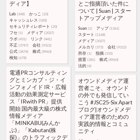
ディア】
とご指摘頂いた件に
ついて | Suan | スター
Lab
かっこ
(348)
(20)
トアップメディア
キャッシュレス
(180)
セキュリティレポート
(20)
Suan
アップ
(1)
(1361)
フセ
メディア
(1)
(2037)
スタート
(1168)
ラボ
リンク
(431)
(441)
メディア
(2037)
不正
会社
(3747)
(9322)
メルカリ
会社
(373)
(9322)
公式
株式
(3474)
(8960)
所存
指摘
(1)
(333)
検知
(678)
措置
株式
(281)
(8960)
法的
(4)
電通PRコンサルティン
グとミンカブ・ジ・イ
オウンドメディア運
ンフォノイド IR・広報
営者こそ、オウンド
活動の効果測定サービ
の外でも発信してい
ス「IRwith PR」提供
こう #JSC25-Six Apart
開始 国内最大級の株式
ブログ|オウンドメデ
情報メディア
ィア運営者のための
「MINKABU(みんか
実践的情報とコミュ
ぶ)」「Kabutan(株
ニティ
探)」のトラフィックデ