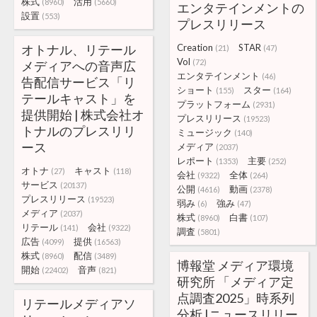
株式
活用
(8960)
(5660)
エンタテインメントの
設置
(553)
プレスリリース
オトナル、リテール
Creation
STAR
(21)
(47)
Vol
(72)
メディアへの音声広
エンタテインメント
(46)
告配信サービス「リ
ショート
スター
(155)
(164)
テールキャスト」を
プラットフォーム
(2931)
提供開始 | 株式会社オ
プレスリリース
(19523)
トナルのプレスリリ
ミュージック
(140)
ース
メディア
(2037)
レポート
主要
(1353)
(252)
オトナ
キャスト
(27)
(118)
会社
全体
(9322)
(264)
サービス
(20137)
公開
動画
(4616)
(2378)
プレスリリース
(19523)
弱み
強み
(6)
(47)
メディア
(2037)
株式
白書
(8960)
(107)
リテール
会社
(141)
(9322)
調査
(5801)
広告
提供
(4099)
(16563)
株式
配信
(8960)
(3489)
博報堂 メディア環境
開始
音声
(22402)
(821)
研究所 「メディア定
点調査2025」時系列
リテールメディアソ
分析 |ニュースリリー