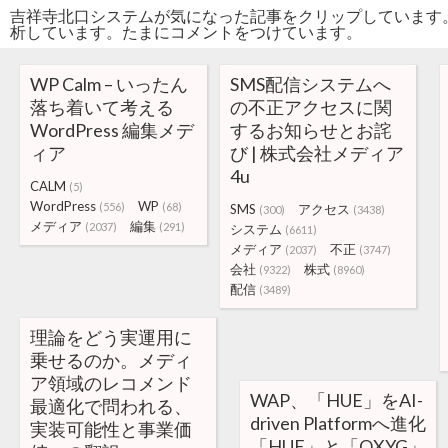
吉祥寺北口システムが気になった記事をクリップしています
析しています。たまにコメントをつけています。
WP Calm – いったん
SMS配信システムへ
落ち着いて考える
の不正アクセスに関
WordPress 編集メデ
するお知らせとお詫
ィア
び | 株式会社メディア
4u
CALM
(5)
WordPress
WP
(556)
(68)
SMS
アクセス
(300)
(3438)
メディア
編集
(2037)
(291)
システム
(6611)
メディア
不正
(2037)
(3747)
会社
株式
(9322)
(8960)
配信
(3489)
理論をどう実運用に
乗せるのか。メディ
ア領域のレコメンド
WAP、「HUE」をAI-
最適化で問われる、
driven Platformへ進化
実装可能性と事業価
「HUE」と「OXYG」