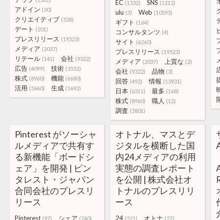
EC
SNS
(1532)
(1212)
アドイン
(30)
ulu
Web
(3)
(10593)
クリエイティブ
(328)
ギフト
(164)
デート
(201)
コンサルタンツ
(4)
プレスリリース
(19523)
サイト
(6260)
メディア
(2037)
プレスリリース
(19523)
リテール
会社
(141)
(9322)
メディア
上質な
(2037)
(2)
広告
技術
(4099)
(3532)
会社
品物
(9322)
(3)
株式
機能
(8960)
(6680)
回答
情報
(492)
(13931)
活用
生成
(5660)
(1692)
日本
最多
(6311)
(168)
株式
職人
(8960)
(12)
調査
(5801)
Pinterest がソーシャ
オトナル、マスとデ
ルメディアで共有す
ジタルを横断した国
る新機能「ボードシ
内24メディアの利用
ェア」を開発 | ピン
実態の調査レポート
タレスト・ジャパン
を公開 | 株式会社オ
合同会社のプレスリ
トナルのプレスリリ
リース
ース
Pinterest
シェア
24
オトナ
(97)
(740)
(521)
(27)