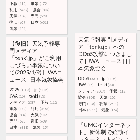
予報
事象
(112)
(172)
利用
協会
(5467)
(804)
天気
専門
(102)
(528)
復旧
日本
(639)
(6311)
気象
(154)
天気予報専門メディ
【復旧】天気予報専
ア「tenki.jp」への
門メディア
DDoS攻撃につきまし
「tenki.jp」がご利用
て | JWAニュース | 日
しづらい事象につい
本気象協会
て(2025/1/9) | JWAニ
ュース | 日本気象協会
DDoS
jp
(331)
(1106)
JWA
tenki
(15)
(33)
2025
jp
(1083)
(1106)
メディア
予報
(2037)
(112)
JWA
tenki
(15)
(33)
協会
天気
(804)
(102)
メディア
予報
(2037)
(112)
専門
攻撃
(528)
(2850)
事象
利用
(172)
(5467)
日本
気象
(6311)
(154)
協会
天気
(804)
(102)
専門
復旧
(528)
(639)
「GMOインターネッ
日本
気象
(6311)
(154)
ト」新体制で始動イ
ンターネットインフ