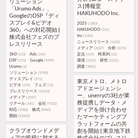
リューション
ス|博報堂
「Urumo Ads」、
HAKUHODO Inc.
GoogleのDSP『ディ
スプレイ&ビデオ
2025
(1083)
360』への対応開始 |
HAKUHODO
(231)
Inc
株式会社フェズのプ
(1056)
ニュースリリース
(1023)
レスリリース
メディア
分析
(2037)
(2251)
360
Ads
定点
時系列
(110)
(242)
(119)
(62)
DSP
Google
環境
研究
(155)
(5999)
(1935)
(2321)
Urumo
調査
(6)
(5801)
ソリューション
(3740)
ディスプレイ
(371)
東京メトロ、メトロ
ビデオ
フェズ
(574)
(13)
アドエージェンシ
プレスリリース
(19523)
ー、unerryの3社が業
メディア
(2037)
務提携しデータ・メ
リテール
会社
(141)
(9322)
ディアを掛け合わせ
対応
株式
(5286)
(8960)
開始
たマーケティングプ
(22402)
ラットフォームの共
クラブオウンドメデ
創を開始 | 東京地下鉄
ィアの投稿に対する
株式会社のプレスリ