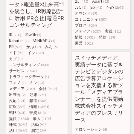
25
Apart
(495)
(22)
ータ ×報道量×出来高*1
JSC
Six
ため
(3)
(41)
(2673)
を統合し、IR戦略設計
オウンド
(89)
に活用|PR会社|電通PR
コミュニティ
(587)
コンサルティング
ブログ
(9054)
メディア
実践
(2037)
(161)
IR
IRwith
(706)
(1)
情報
発信
(13931)
(329)
Kabutan
MINKABU
(1)
(1)
運営
(1001)
PR
かぶ
みん
(586)
(27)
(5)
イド
イン
(99)
(837)
スイッチメディア、
カブ
(18)
実績データに基づき
コンサルティング
(538)
テレビとデジタルの
サービス
(20137)
トラフィックデータ
(1)
広告予算アロケーシ
フォノ
ミン
(1)
(23)
ョンを支援する新ツ
メディア
会社
(2037)
(9322)
ール「メディアプラ
出来高
効果
(2)
(971)
ンナー」を提供開始 |
反応
報道
(121)
(2305)
株式会社スイッチメ
広報
情報
(295)
(13931)
ディアのプレスリリ
戦略
投資
(691)
(613)
提供
最大
ース
(16563)
(1102)
株式
活動
(8960)
(913)
アロケーション
(4)
活用
測定
(5660)
(298)