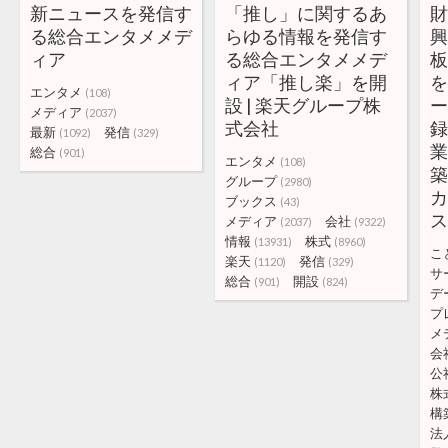
新ニュースを発信す
「推し」に関するあ
る総合エンタメメデ
らゆる情報を発信す
ィア
る総合エンタメメデ
ィア「推し楽」を開
エンタメ
(108)
設 | 楽天グループ株
メディア
(2037)
式会社
最新
発信
(1092)
(329)
総合
(901)
エンタメ
(108)
築
グループ
(2980)
ブックス
(43)
メディア
会社
(2037)
(9322)
情報
株式
(13931)
(8960)
こ
楽天
発信
(1120)
(329)
サ
総合
開設
(901)
(824)
デ
プ
メ
会
公
株
構
法