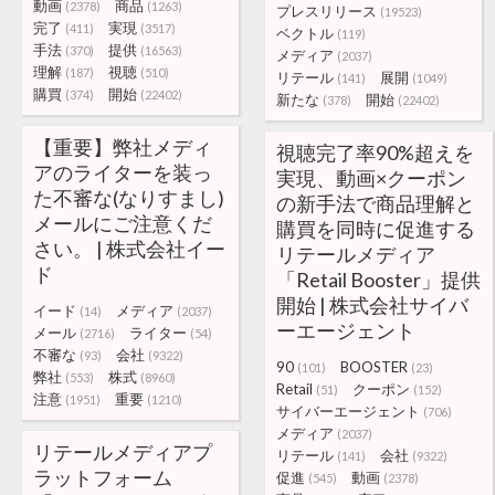
動画
商品
(2378)
(1263)
プレスリリース
(19523)
完了
実現
(411)
(3517)
ベクトル
(119)
手法
提供
(370)
(16563)
メディア
(2037)
理解
視聴
(187)
(510)
リテール
展開
(141)
(1049)
購買
開始
(374)
(22402)
新たな
開始
(378)
(22402)
【重要】弊社メディ
視聴完了率90%超えを
アのライターを装っ
実現、動画×クーポン
た不審な(なりすまし)
の新手法で商品理解と
メールにご注意くだ
購買を同時に促進する
さい。 | 株式会社イー
リテールメディア
ド
「Retail Booster」提供
開始 | 株式会社サイバ
イード
メディア
(14)
(2037)
ーエージェント
メール
ライター
(2716)
(54)
不審な
会社
(93)
(9322)
90
BOOSTER
(101)
(23)
弊社
株式
(553)
(8960)
Retail
クーポン
(51)
(152)
注意
重要
(1951)
(1210)
サイバーエージェント
(706)
メディア
(2037)
リテールメディアプ
リテール
会社
(141)
(9322)
ラットフォーム
促進
動画
(545)
(2378)