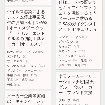
車種
電気
(18)
(460)
仕様上、かつ既定で
セキュアなソフトウ
ウイルス感染による
ェアを供給するよう
システム停止事案発
メーカーに求める
生のお知らせ | NEWS
CISAのガイダンス |
| オーエスジー:タッ
スラド セキュリティ
プ、ドリル、エンド
CISA
よう
(108)
(41)
ミル等の切削工具メ
ガイダンス
(66)
ーカー|オーエスジー
セキュア
(1010)
セキュリティ
(6990)
news
ウイルス
(5990)
(877)
ソフトウェア
(1264)
エンドミル
(6)
メーカー
仕様
(578)
(304)
オーエスジー
(6)
供給
既定
(213)
(26)
システム
タップ
(6611)
(60)
ドリル
メーカー
(46)
(578)
事案
停止
(349)
(1150)
楽天メーカーソリュ
工具
感染
(22)
(893)
ーションナビ|楽天
発生
(1863)
グループのメーカ
ー・ブランド支援
メーカー企業等実施
グループ
の「キャンペーン」
(2980)
ソリューション
(3740)