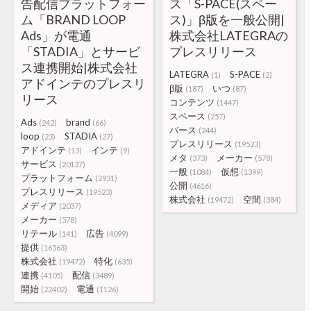
告配信プラットフォー
ス「S-PACE(スペー
ム「BRAND LOOP
ス)」β版を一般公開|
Ads」が電通
株式会社LATEGRAの
「STADIA」とサービ
プレスリリース
ス連携開始|株式会社
LATEGRA
S-PACE
(1)
(2)
アドインテのプレスリ
β版
いつ
(187)
(87)
リース
コンテンツ
(1447)
スペース
(257)
Ads
brand
(242)
(66)
バース
(244)
loop
STADIA
(23)
(27)
プレスリリース
(19523)
アドインテ
インテ
(13)
(9)
メタ
メーカー
(373)
(578)
サービス
(20137)
一般
仮想
(1084)
(1399)
プラットフォーム
(2931)
公開
(4616)
プレスリリース
(19523)
株式会社
空間
(19472)
(384)
メディア
(2037)
メーカー
(578)
リテール
広告
(141)
(4099)
提供
(16563)
株式会社
特化
(19472)
(635)
連携
配信
(4105)
(3489)
開始
電通
(22402)
(1126)