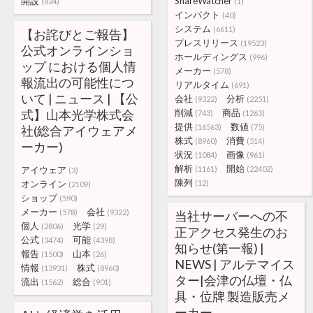
開設
ShareWatcher
(824)
(1)
インパクト
(40)
システム
(6611)
【お詫びとご報告】
プレスリリース
(19523)
公式オンラインショ
ホールディングス
(996)
ップ における個人情
メーカー
(578)
報流出の可能性につ
リアルタイム
(691)
いて | ニュース | 【公
会社
分析
(9322)
(2251)
式】山本光学株式会
削減
商品
(743)
(1263)
提供
数値
(16563)
(75)
社(総合アイウェアメ
株式
消費
(8960)
(514)
ーカー)
状況
画像
(1084)
(961)
解析
開始
アイウェア
(1161)
(22402)
(3)
陳列
オンライン
(12)
(2109)
ショップ
(590)
メーカー
会社
(578)
(9322)
当社サーバーへの不
個人
光学
(2806)
(29)
正アクセス発生のお
公式
可能
(3474)
(4398)
知らせ(第一報) |
報告
山本
(1500)
(26)
NEWS | アルテマイス
情報
株式
(13931)
(8960)
ター|会津の仏壇・仏
流出
総合
(1562)
(901)
具・位牌 製造販売メ
ーカー