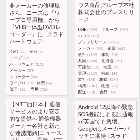
ウス食品グループ本社
非メーカーの修理屋
株式会社のプレスリリ
さん、ニーズは『ワ
ース
ープロ専用機』から
『VHS一体型DVDレ
LINE
グループ
(2590)
(2980)
コーダー』に | スラド
ハウス
(161)
ハードウェア
プレスリリース
(19523)
メーカー
企業
(578)
(6616)
DVD
VHS
(74)
(7)
会社
体制
(9322)
(306)
ニーズ
(186)
共同
北海道
(2298)
(250)
ハードウェア
(3108)
可能な
地区
(305)
(74)
メーカー
(578)
実現
持続
(3517)
(114)
レコーダー
(55)
本社
株式
(144)
(8960)
ワープロ
体型
(16)
(16)
構築
物流
(2041)
(299)
修理
専用
(192)
(726)
配送
食品
(334)
(374)
【NTT西日本】通信
Android 12以降の緊急
サービスのより安定
SOS機能による誤通報
的な提供へ 通信機器
が英国でも急増、
メーカー各社と新た
Googleはメーカーパ
な連携開始|ニュース
ッチに期待 | スラド