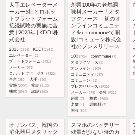
大手エレベーターメ
創業100年の老舗調
ーカー5社とロボッ
味料メーカー「オタ
トプラットフォーム
フクソース」 初のオ
接続試験の実施に合
ンラインコミュニテ
意 | 2023年 | KDDI株
ィをcommmuneで開
式会社
設|コミューン株式会
社のプレスリリース
2023
KDDI
(1936)
(1616)
エレベーター
(28)
100
commmune
(706)
(7)
プラットフォーム
(2931)
オタフクソース
(5)
メーカー
(578)
オンライン
(2109)
ロボット
会社
(744)
(9322)
コミュニティ
(587)
合意
大手
(585)
(650)
コミューン
(22)
実施
接続
(2504)
(1130)
プレスリリース
(19523)
株式
試験
(8960)
(663)
メーカー
会社
(578)
(9322)
創業
株式
(78)
(8960)
老舗
調味料
(41)
(7)
開設
(824)
オリンパス、韓国の
スマホのバッテリー
消化器用メタリック
残量が少ない時のカ