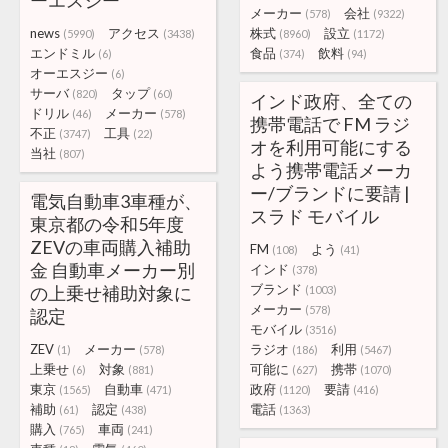
ーエスジー
メーカー
会社
(578)
(9322)
news
アクセス
株式
設立
(5990)
(3438)
(8960)
(1172)
エンドミル
食品
飲料
(6)
(374)
(94)
オーエスジー
(6)
サーバ
タップ
(820)
(60)
インド政府、全ての
ドリル
メーカー
(46)
(578)
携帯電話で FM ラジ
不正
工具
(3747)
(22)
オを利用可能にする
当社
(807)
よう携帯電話メーカ
ー/ブランドに要請 |
電気自動車3車種が、
スラド モバイル
東京都の令和5年度
ZEVの車両購入補助
FM
よう
(108)
(41)
金 自動車メーカー別
インド
(378)
ブランド
の上乗せ補助対象に
(1003)
メーカー
(578)
認定
モバイル
(3516)
ZEV
メーカー
ラジオ
利用
(1)
(578)
(186)
(5467)
上乗せ
対象
可能に
携帯
(6)
(881)
(627)
(1070)
東京
自動車
政府
要請
(1565)
(471)
(1120)
(416)
補助
認定
電話
(61)
(438)
(1363)
購入
車両
(765)
(241)