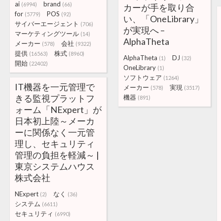
ai
brand
(6994)
(66)
カーが手を取り合
for
POS
(5779)
(92)
い、「OneLibrary」
サイバーエージェント
(706)
が実現へ –
マーケティングツール
(14)
AlphaTheta
メーカー
会社
(578)
(9322)
提供
株式
(16563)
(8960)
AlphaTheta
DJ
(1)
(32)
開始
(22402)
OneLibrary
(1)
ソフトウェア
(1264)
IT機器を一元管理で
メーカー
実現
(578)
(3517)
きる監視プラットフ
機器
(891)
ォーム「NExpert」が
日本初上陸～メーカ
ーに関係なく一元管
理し、セキュリティ
管理の負担を軽減～ |
東京システムハウス
株式会社
NExpert
なく
(2)
(36)
システム
(6611)
セキュリティ
(6990)