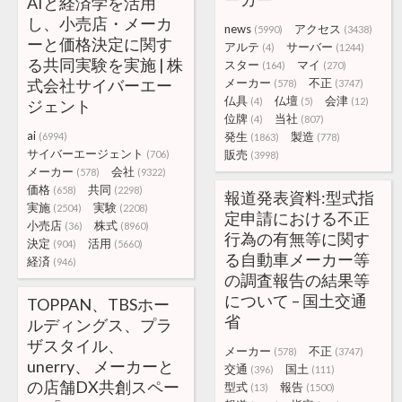
AIと経済学を活用
し、小売店・メーカ
news
アクセス
(5990)
(3438)
ーと価格決定に関す
アルテ
サーバー
(4)
(1244)
る共同実験を実施 | 株
スター
マイ
(164)
(270)
式会社サイバーエー
メーカー
不正
(578)
(3747)
仏具
仏壇
会津
(4)
(5)
(12)
ジェント
位牌
当社
(4)
(807)
ai
発生
製造
(6994)
(1863)
(778)
サイバーエージェント
販売
(706)
(3998)
メーカー
会社
(578)
(9322)
価格
共同
(658)
(2298)
報道発表資料:型式指
実施
実験
(2504)
(2208)
定申請における不正
小売店
株式
(36)
(8960)
行為の有無等に関す
決定
活用
(904)
(5660)
る自動車メーカー等
経済
(946)
の調査報告の結果等
について – 国土交通
TOPPAN、TBSホー
省
ルディングス、プラ
ザスタイル、
メーカー
不正
(578)
(3747)
unerry、 メーカーと
交通
国土
(396)
(111)
の店舗DX共創スペー
型式
報告
(13)
(1500)