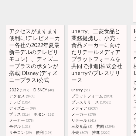
アクセスがますます
unerry、三菱食品と
便利に!テレビメーカ
業務提携し、小売・
ー各社の2022年夏最
食品メーカーに向け
新モデルのテレビリ
たリテールメディア
モコンに、ディズニ
プラットフォームを
ープラスのボタンが
共同で推進|株式会社
搭載|Disney (ディズ
unerryのプレスリリ
ニープラス)公式
ース
C
V
2022
DISNEY
unerry
(1917)
(40)
(51)
アクセス
プラットフォーム
(3438)
(2931)
テレビ
プレスリリース
(1064)
(19523)
ディズニー
メディア
(99)
(2037)
プラス
ボタン
メーカー
(316)
(166)
(578)
メーカー
リテール
(578)
(141)
モデル
三菱食品
共同
(1316)
(3)
(2298)
リモコン
便利
小売
推進
(29)
(196)
(307)
(2222)