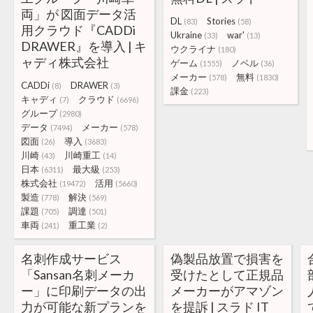
両」が 図面データ活
DL
Stories
(83)
(58)
用クラウド『CADDi
Ukraine
war'
(33)
(13)
DRAWER』を導入 | キ
ウクライナ
(180)
ャディ株式会社
ゲーム
ノベル
(1555)
(36)
メーカー
無料
(578)
(1830)
CADDi
DRAWER
(8)
(3)
課金
(223)
キャディ
クラウド
(7)
(6696)
グループ
(2980)
データ
メーカー
(7494)
(578)
図面
導入
(26)
(3683)
川崎
川崎重工
(43)
(14)
日本
最大級
(6311)
(253)
株式会社
活用
(19472)
(5660)
製造
解決
(778)
(569)
課題
調達
(705)
(501)
車両
重工業
(241)
(2)
名刺作成サービス
偽製品放置で損害を
「Sansan名刺メーカ
受けたとして正規品
ー」に印刷データの出
メーカーがアマゾン
力が可能な新プランを
を提訴 | スラド IT