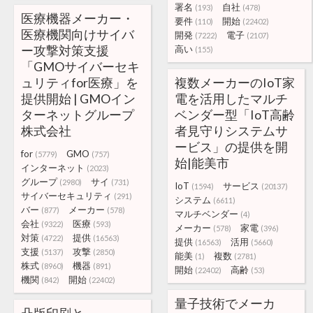
署名
自社
(193)
(478)
医療機器メーカー・
要件
開始
(110)
(22402)
医療機関向けサイバ
開発
電子
(7222)
(2107)
ー攻撃対策支援
高い
(155)
「GMOサイバーセキ
ュリティfor医療」を
複数メーカーのIoT家
提供開始 | GMOイン
電を活用したマルチ
ターネットグループ
ベンダー型「IoT高齢
株式会社
者見守りシステムサ
ービス」の提供を開
for
GMO
(5779)
(757)
始|能美市
インターネット
(2023)
グループ
サイ
(2980)
(731)
IoT
サービス
(1594)
(20137)
サイバーセキュリティ
(291)
システム
(6611)
バー
メーカー
(877)
(578)
マルチベンダー
(4)
会社
医療
(9322)
(593)
メーカー
家電
(578)
(396)
対策
提供
(4722)
(16563)
提供
活用
(16563)
(5660)
支援
攻撃
(5137)
(2850)
能美
複数
(1)
(2781)
株式
機器
(8960)
(891)
開始
高齢
(22402)
(53)
機関
開始
(842)
(22402)
量子技術でメーカ