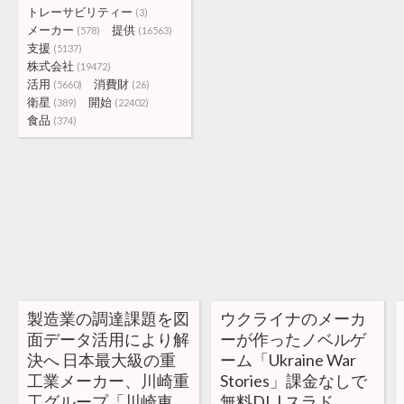
トレーサビリティー
(3)
メーカー
提供
(578)
(16563)
支援
(5137)
株式会社
(19472)
活用
消費財
(5660)
(26)
衛星
開始
(389)
(22402)
食品
(374)
製造業の調達課題を図
ウクライナのメーカ
面データ活用により解
ーが作ったノベルゲ
決へ 日本最大級の重
ーム「Ukraine War
工業メーカー、川崎重
Stories」課金なしで
工グループ「川崎車
無料DL | スラド