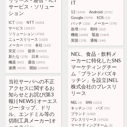
リリース – 通信・ICT
IT
サービス・ソリュー
12
Android
ション
(1454)
(2191)
Google
SOS
(5999)
(12)
ICT
NTT
(354)
(4050)
パッチ
メーカー
(226)
(578)
サービス
(20137)
急増
期待
(276)
(262)
ソリューション
(3740)
機能
緊急
(6680)
(1069)
ニュースリリース
(1023)
英国
通報
(278)
(144)
メーカー
各社
(578)
(163)
安定
提供
(220)
(16563)
NEL、食品・飲料メ
新たな
日本
(378)
(6311)
ーカーに特化したSNS
機器
通信
(891)
(2491)
マーケティングチー
連携
開始
(4105)
(22402)
ム「ブランドバズキ
ッチン」を設立|NEL
当社サーバへの不正
株式会社のプレスリ
アクセスに関するお
リース
知らせとお詫び(第3
報) | NEWS | オーエス
NEL
SNS
(4)
(1212)
ジー:タップ、ドリ
キッチン
バズ
(33)
(91)
ル、エンドミル等の
ブランド
(1003)
プレスリリース
切削工具メーカー|オ
(19523)
マーケティングチーム
(2)