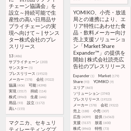
チェーン協議会」を
YOMIKO、小売・放送
設立～持続可能で生
局との連携により、エ
産性の高い日用品サ
リア特性にあわせた食
プライチェーンの実
品・飲料メーカー向け
現へ向けて～ | サンス
売上支援ソリューショ
ター株式会社のプレ
ン「Market Share
スリリース
Expander™」の提供を
13
(486)
開始 | 株式会社読売広
サプライチェーン
(203)
告社のプレスリリース
サンスター
(5)
プレスリリース
(19523)
Expander
Market
(1)
(179)
メーカー
会社
(578)
(9322)
Share
YOMIKO
(93)
(9)
協議
可能
(406)
(4398)
エリア
(465)
実現
持続
(3517)
(114)
ソリューション
(3740)
株式
生産
(8960)
(646)
プレスリリース
(19523)
用品
設立
(93)
(1172)
メーカー
会社
(578)
(9322)
高い
(155)
売上
小売
(188)
(307)
広告
提供
(4099)
(16563)
マクニカ、セキュリ
支援
放送
(5137)
(600)
ティレーティングプ
株式
特性
(8960)
(73)