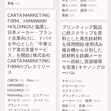
不正
会社
(3747)
(9322)
看板
(35)
個人
情報
(2806)
(13931)
株式
漏洩
(8960)
(597)
CARTA MARKETING
看板
(35)
FIRM、HIMAWARI
HOLDINGSと協業し、
プリンティング製品
日本メーカー・ブラン
に鉄スクラップを原
ド企業向けに、ドバイ
料とした再生鉄材料
を中心とした「中東エ
を採用開始 使用済み
リア進出支援サービ
複合機から分別した
ス」を開始 | 株式会社
鉄材料を鉄鋼メーカ
CARTA MARKETING
ーへ供給し資源循環
FIRMのプレスリリー
を促進 | キヤノングロ
ス
ーバル
CARTA
Firm
(39)
(21)
キヤノン
(546)
HIMAWARI
(1)
グローバル
(931)
HOLDINGS
(77)
スクラップ
(7)
Marketing
エリア
(206)
(465)
プリンティング
(13)
サービス
ドバイ
(20137)
(16)
メーカー
使用
(578)
(2475)
ブランド
(1003)
供給
促進
(213)
(545)
プレスリリース
(19523)
再生
分別
(371)
(5)