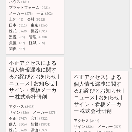
ハウス
(161)
プラットフォーム
(2931)
メーカー
一元
(578)
(202)
上陸
会社
(43)
(9322)
日本
東京
(6311)
(1565)
株式
機器
(8960)
(891)
監視
管理
(985)
(4038)
負担
軽減
(167)
(209)
関係
(687)
不正アクセスによる
個人情報漏洩に関す
るお詫びとお知らせ |
不正アクセスによる
ニュース | お知らせ |
個人情報漏洩に関す
サイン・看板メーカ
るお詫びとお知らせ |
ー 株式会社研創
ニュース | お知らせ |
サイン・看板メーカ
アクセス
(3438)
ー 株式会社研創
サイン
メーカー
(336)
(578)
不正
会社
(3747)
(9322)
アクセス
(3438)
個人
情報
(2806)
(13931)
サイン
メーカー
(336)
(578)
株式
漏洩
(8960)
(597)