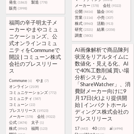
発生
製造
(1863)
(778)
メーカー
会社
(578)
(9322)
販売
(3998)
公開
協会
(4616)
(804)
営業
小売
(1116)
(307)
福岡の辛子明太子メ
株式
活動
(8960)
(913)
ーカー やまやコミュ
研究
結果
(2321)
(2058)
ニケーションズ、公
調査
(5801)
式オンラインコミュ
AI画像解析で商品陳列
ニティをCommuneで
状況をリアルタイムに
開設 | コミューン株式
数値化・見える化、AI
会社のプレスリリー
で40%工数削減 買い場
ス
分析システム
Commune
やま
(6)
(7)
「ShareWatcher」、消
オンライン
(2109)
費財メーカー向けに9
コミュニケーションズ
(772)
月17日(火)より提供開
コミュニティ
(587)
始 | インパクトホール
コミューン
(22)
プレスリリース
ディングス株式会社の
(19523)
メーカー
会社
(578)
(9322)
プレスリリース
公式
太子
(3474)
(1)
株式
福岡
17
40
ai
(8960)
(123)
(443)
(255)
(6994)