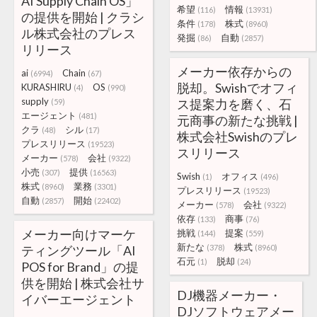
AI Supply Chain OS」
希望
情報
(116)
(13931)
の提供を開始 | クラシ
条件
株式
(178)
(8960)
ル株式会社のプレス
発掘
自動
(86)
(2857)
リリース
メーカー依存からの
ai
Chain
(6994)
(67)
脱却。Swishでオフィ
KURASHIRU
OS
(4)
(990)
supply
ス提案力を磨く、石
(59)
エージェント
(481)
元商事の新たな挑戦 |
クラ
シル
(48)
(17)
株式会社Swishのプレ
プレスリリース
(19523)
スリリース
メーカー
会社
(578)
(9322)
小売
提供
(307)
(16563)
Swish
オフィス
(1)
(496)
株式
業務
(8960)
(3301)
プレスリリース
(19523)
自動
開始
(2857)
(22402)
メーカー
会社
(578)
(9322)
依存
商事
(133)
(76)
メーカー向けマーケ
挑戦
提案
(144)
(559)
新たな
株式
ティングツール「AI
(378)
(8960)
石元
脱却
(1)
(24)
POS for Brand」の提
供を開始 | 株式会社サ
DJ機器メーカー・
イバーエージェント
DJソフトウェアメー