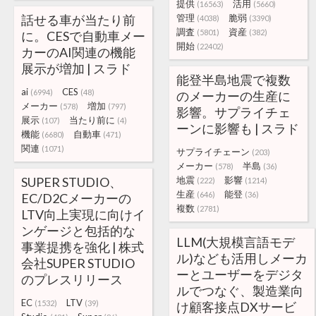
提供
活用
(16563)
(5660)
話せる車が当たり前
管理
脆弱
(4038)
(3390)
調査
資産
(5801)
(382)
に。CESで自動車メー
開始
(22402)
カーのAI関連の機能
展示が増加 | スラド
能登半島地震で複数
ai
CES
(6994)
(48)
のメーカーの生産に
メーカー
増加
(578)
(797)
影響。サプライチェ
展示
当たり前に
(107)
(4)
ーンに影響も | スラド
機能
自動車
(6680)
(471)
関連
(1071)
サプライチェーン
(203)
メーカー
半島
(578)
(36)
SUPER STUDIO、
地震
影響
(222)
(1214)
生産
能登
(646)
(36)
EC/D2Cメーカーの
複数
(2781)
LTV向上実現に向けイ
ンゲージと包括的な
LLM(大規模言語モデ
事業提携を強化 | 株式
ル)なども活用しメーカ
会社SUPER STUDIO
ーとユーザーをデジタ
のプレスリリース
ルでつなぐ、製造業向
EC
LTV
(1532)
(39)
け顧客接点DXサービ