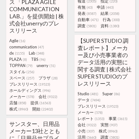
ス 「PLAZA AGILE
報道
指定
(2305)
(220)
有無
申請
(43)
(443)
COMMUNICATION
発表
結果
(8587)
(2058)
LAB.」を提供開始 | 株
自動車
行為
(471)
(300)
式会社unerryのプレ
調査
資料
(5801)
(1380)
スリリース
【SUPER STUDIO 調
Agile
(16)
communication
査レポート】メーカ
(47)
dx
Lab
(1155)
(348)
ー及び小売事業者の
PLAZA
TBS
(8)
(96)
データ活用の実態に
TOPPAN
unerry
(79)
(51)
関する調査 | 株式会社
スタイル
(256)
SUPER STUDIOのプ
スペース
プラザ
(257)
(28)
レスリリース
プレスリリース
(19523)
ホールディングス
(996)
Studio
Super
(481)
(86)
メーカー
会社
(578)
(9322)
データ
(7494)
店舗
提供
(858)
(16563)
プレスリリース
(19523)
株式
開始
(8960)
(22402)
メーカー
(578)
レポート
事業
(1353)
(3615)
サンスター、日用品
会社
実態
(9322)
(907)
メーカー13社ととも
小売
株式
(307)
(8960)
に「日用品サプライ
活用
調査
(5660)
(5801)