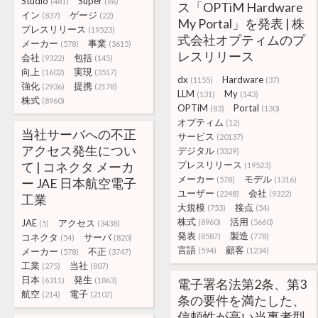
Studio
Super
(481)
(86)
ス「OPTiM Hardware
イン
ゲージ
(837)
(22)
My Portal」を発表 | 株
プレスリリース
(19523)
式会社オプティムのプ
メーカー
事業
(578)
(3615)
レスリリース
会社
包括
(9322)
(145)
向上
実現
(1602)
(3517)
dx
Hardware
(1155)
(37)
強化
提携
(2936)
(2178)
LLM
My
(131)
(143)
株式
(8960)
OPTiM
Portal
(83)
(130)
オプティム
(12)
当社サーバへの不正
サービス
(20137)
アクセス発生につい
デジタル
(3329)
て | コネクタ メーカ
プレスリリース
(19523)
メーカー
モデル
(578)
(1316)
ー JAE 日本航空電子
ユーザー
会社
(2248)
(9322)
工業
大規模
接点
(753)
(54)
株式
活用
JAE
アクセス
(8960)
(5660)
(5)
(3438)
発表
製造
コネクタ
サーバ
(8587)
(778)
(54)
(820)
言語
顧客
メーカー
不正
(594)
(1234)
(578)
(3747)
工業
当社
(275)
(807)
日本
発生
(6311)
(1863)
電子署名法第2条、第3
航空
電子
(214)
(2107)
条の要件を満たした、
信頼性が高い当事者型