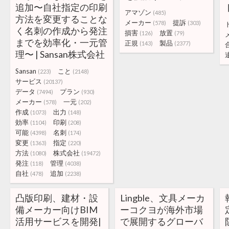
追加〜自社指定の印刷
アマゾン
(485)
方法を変更することな
メーカー
提訴
(578)
(303)
く名刺の作成から発注
損害
放置
(126)
(79)
までを効率化・一元管
正規
製品
(143)
(2377)
理〜 | Sansan株式会社
Sansan
こと
(223)
(2148)
サービス
(20137)
データ
プラン
(7494)
(930)
メーカー
一元
(578)
(202)
作成
出力
(1073)
(148)
効率
印刷
(1104)
(208)
可能
名刺
(4398)
(174)
変更
指定
(1363)
(220)
方法
株式会社
(1080)
(19472)
発注
管理
(118)
(4038)
自社
追加
(478)
(2238)
凸版印刷、建材・設
Lingble、文具メーカ
備メーカー向けBIM
ーコクヨが海外市場
活用サービスを開発|
で展開するグローバ