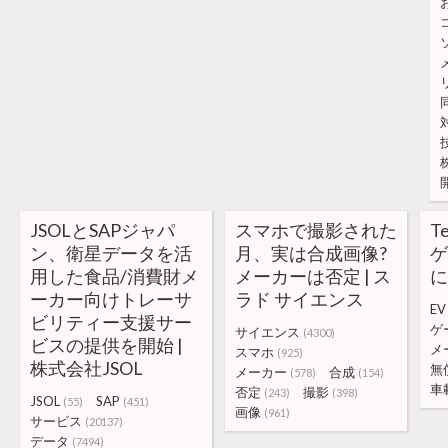
JSOLとSAPジャパ
スマホで撮影された
T
ン、衛星データを活
月、実は合成画像?
用した食品/消費財メ
メーカーは否定 | ス
に
ーカー向けトレーサ
ラド サイエンス
EV
ビリティー支援サー
ゲ
サイエンス
(4300)
ビスの提供を開始 |
メ
スマホ
(925)
株式会社JSOL
無
メーカー
合成
(578)
(154)
車
否定
撮影
(243)
(398)
JSOL
SAP
(55)
(451)
画像
(961)
サービス
(20137)
データ
(7494)