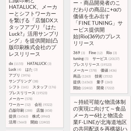
凸版印刷と
ー・商品開発者のこ
HATALUCK、メーカ
だわりの商品に+αの
ーとシフトワーカー
価値を生み出す
を繋げる「店舗DXス
「FINE TUNING」サ
タッフアプリ『はた
ービス提供開
Luck?』活用サンプリ
始|Rio(369)のプレス
ング」を提供開始|凸
リリース
版印刷株式会社のプ
369
Fine
Rio
レスリリース
(3)
(12)
(3)
tuning
サービス
(5)
(20137)
dx
HATALUCK
(1155)
(3)
プレスリリース
(19523)
Luck
はた
(4)
(3)
メーカー
価値
(578)
(436)
アプリ
(5976)
商品
技術
(1263)
(3532)
サンプリング
(38)
提供
量子
(16563)
(260)
シフト
スタッフ
(161)
(176)
開始
開発
(22402)
(7222)
プレスリリース
(19523)
メーカー
(578)
～持続可能な物流体制
ワーカー
会社
(52)
(9322)
の実現に向けて～食品
凸版印刷
店舗
(288)
(858)
メーカー6社と物流企
提供
株式
(16563)
(8960)
業F-LINEが北海道地区
活用
開始
(5660)
(22402)
の共同配送を再構築|ハ