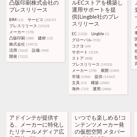
凸版印刷株式会社の
ルECストアを構築し
プレスリリース
運用サポートを提
供|Lingble社のプレ
BIM
サービス
(11)
(20137)
スリリース
プレスリリース
(19523)
メーカー
(578)
EC
Lingble
(1532)
(1)
凸版印刷
建材
(288)
(13)
グローバル
(931)
株式会社
(19472)
コクヨ
(64)
活用
設備
(5660)
(344)
サポート
(3129)
開発
(7222)
ストア
(808)
プレスリリース
(19523)
メーカー
展開
(578)
(1049)
市場
提供
(1946)
(16563)
文具
構築
(15)
(2041)
海外
運用
(733)
(2486)
アドインテが提供す
いつでも楽しめる!コ
る、メーカーに特化し
ンテンツメーカー発
たリテールメディア広
の仮想空間 メタバー