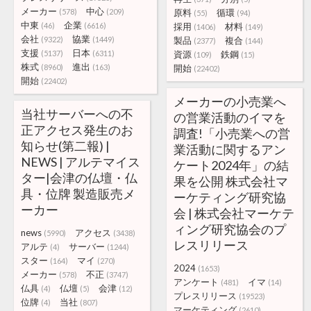
メーカー
中心
(578)
(209)
原料
循環
(55)
(94)
中東
企業
(46)
(6616)
採用
材料
(1406)
(149)
会社
協業
(9322)
(1449)
製品
複合
(2377)
(144)
支援
日本
(5137)
(6311)
資源
鉄鋼
(109)
(15)
株式
進出
(8960)
(163)
開始
(22402)
開始
(22402)
メーカーの小売業へ
当社サーバーへの不
の営業活動のイマを
正アクセス発生のお
調査!「小売業への営
知らせ(第二報) |
業活動に関するアン
NEWS | アルテマイス
ケート2024年」の結
ター|会津の仏壇・仏
果を公開 株式会社マ
具・位牌 製造販売メ
ーケティング研究協
ーカー
会 | 株式会社マーケテ
ィング研究協会のプ
news
アクセス
(5990)
(3438)
レスリリース
アルテ
サーバー
(4)
(1244)
スター
マイ
(164)
(270)
2024
(1653)
メーカー
不正
(578)
(3747)
アンケート
イマ
(481)
(14)
仏具
仏壇
会津
(4)
(5)
(12)
プレスリリース
(19523)
位牌
当社
(4)
(807)
マーケティング
(2610)