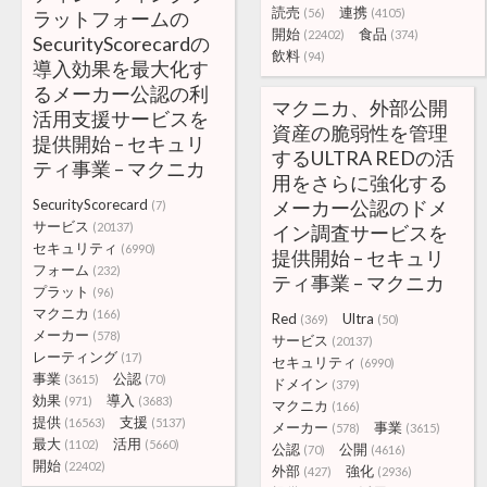
読売
連携
(56)
(4105)
ラットフォームの
開始
食品
(22402)
(374)
SecurityScorecardの
飲料
(94)
導入効果を最大化す
るメーカー公認の利
マクニカ、外部公開
活用支援サービスを
資産の脆弱性を管理
提供開始 – セキュリ
するULTRA REDの活
ティ事業 – マクニカ
用をさらに強化する
SecurityScorecard
メーカー公認のドメ
(7)
サービス
(20137)
イン調査サービスを
セキュリティ
(6990)
提供開始 – セキュリ
フォーム
(232)
ティ事業 – マクニカ
プラット
(96)
マクニカ
(166)
Red
Ultra
(369)
(50)
メーカー
(578)
サービス
(20137)
レーティング
(17)
セキュリティ
(6990)
事業
公認
(3615)
(70)
ドメイン
(379)
効果
導入
(971)
(3683)
マクニカ
(166)
提供
支援
(16563)
(5137)
メーカー
事業
(578)
(3615)
最大
活用
(1102)
(5660)
公認
公開
(70)
(4616)
開始
(22402)
外部
強化
(427)
(2936)