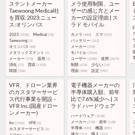
ステントメーカー
メラ使用制限、ユー
Taewoong Medical社
ザーの感じ方とメー
を買収:2023:ニュー
カーの設定理由 | ス
ス:オリンパス
ラド モバイル
E
2023
Medical
カメラ
スマ
(1936)
(58)
(840)
(255)
Taewoong
バッテリー
(1)
(262)
オリンパス
メーカー
(68)
(578)
メタリックステント
モバイル
(1)
(3516)
メーカー
器用
ユーザー
使用
(578)
(2)
(2248)
(2475)
消化
買収
制限
少ない
(15)
(1203)
(676)
(16)
韓国
理由
設定
(506)
(544)
(941)
VFR、ドローン業界
電子機器メーカーの
のカスタマーサービ
半導体購入額、前年
ス代行事業を開設 –
比で7.6%減少へ | ス
VFR Inc.(国産ドロー
ラド ハードウェア
ンメーカー)
ハードウェア
(3108)
メーカー
前年
(578)
(128)
Inc
VFR
(1056)
(6)
(
半導体
機器
(480)
(891)
カスタマーサービス
(6)
減少
購入
(315)
(765)
ドローン
(501)