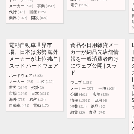
電子
(2107)
メーカー
事業
(578)
(3615)
代行
国産
(390)
(225)
業界
開設
(1027)
(824)
電動自動車世界市
食品や日用雑貨メー
場、日本は劣勢 海外
カーが納品先店舗情
メーカーが上位独占 |
報を一般消費者向け
スラド ハードウェア
にウェブ公開 | スラ
ド
ハードウェア
(3108)
メーカー
上位
(578)
(135)
ウェブ
(1086)
世界
劣勢
(2149)
(2)
メーカー
一般
(578)
(1084)
市場
日本
(1946)
(6311)
公開
店舗
(4616)
(858)
海外
独占
(733)
(134)
情報
日用
(13931)
(4)
自動車
電動
(471)
(170)
消費
納品
(514)
(30)
雑貨
食品
(25)
(374)
L
W