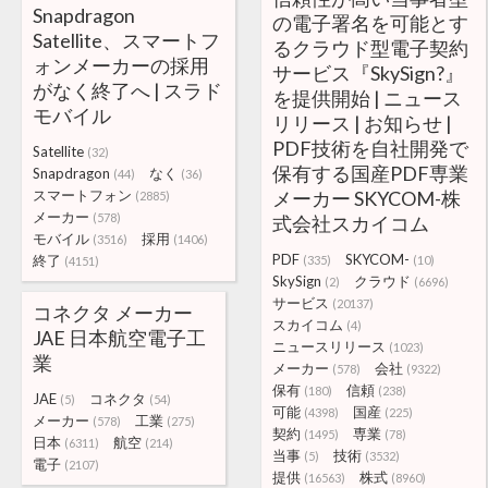
Snapdragon
の電子署名を可能とす
Satellite、スマートフ
るクラウド型電子契約
ォンメーカーの採用
サービス『SkySign?』
がなく終了へ | スラド
を提供開始 | ニュース
モバイル
リリース | お知らせ |
PDF技術を自社開発で
Satellite
(32)
保有する国産PDF専業
Snapdragon
なく
(44)
(36)
スマートフォン
メーカー SKYCOM-株
(2885)
メーカー
(578)
式会社スカイコム
モバイル
採用
(3516)
(1406)
PDF
SKYCOM-
終了
(335)
(10)
(4151)
SkySign
クラウド
(2)
(6696)
サービス
(20137)
コネクタ メーカー
スカイコム
(4)
JAE 日本航空電子工
ニュースリリース
(1023)
業
メーカー
会社
(578)
(9322)
保有
信頼
(180)
(238)
JAE
コネクタ
(5)
(54)
可能
国産
(4398)
(225)
メーカー
工業
(578)
(275)
契約
専業
(1495)
(78)
日本
航空
(6311)
(214)
当事
技術
(5)
(3532)
電子
(2107)
提供
株式
(16563)
(8960)