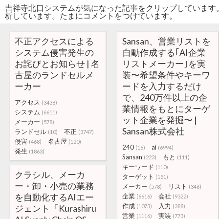
吉祥寺北口システムが気になった記事をクリップしています
析しています。たまにコメントをつけています。
不正アクセスによる
Sansan、営業リストを
システム侵害発生の
自動作成する｢AI企業
お詫びとお知らせ | 名
リストメーカー｣を実
古屋のランドセルメ
装〜希望条件やキーワ
ーカー
ードを入力するだけ
で、240万件以上の企
アクセス
(3438)
業情報をもとにターゲ
システム
(6611)
ット企業を発掘〜 |
メーカー
(578)
Sansan株式会社
ランドセル
不正
(10)
(3747)
侵害
名古屋
(468)
(120)
240
ai
(16)
(6994)
発生
(1863)
Sansan
もと
(223)
(111)
キーワード
(110)
クラシル、メーカ
ターゲット
(151)
ー・卸・小売の業務
メーカー
リスト
(578)
(346)
を自動化するAIエー
企業
会社
(6616)
(9322)
作成
入力
ジェント「Kurashiru
(1073)
(388)
営業
実装
(1116)
(773)