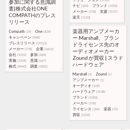
参加に関する意識調
ナビ
ブランド
(183)
(1003)
査|株式会社ONE
メーカー
支援
(578)
(5137)
COMPATHのプレス
楽天
(1120)
リリース
楽器用アンプメーカ
Compath
One
(29)
(828)
ー Marshall、ブラン
キャンペーン
(948)
プレスリリース
(19523)
ドライセンス先のオ
メーカー
企業
(578)
(6616)
ーディオメーカー
会社
参加
(9322)
(483)
Zound が買収 | スラド
実施
意識
(2504)
(667)
ハードウェア
株式
調査
(8960)
(5801)
Marshall
Zound
(6)
(1)
アンプメーカー
(1)
オーディオ
(109)
ハードウェア
(3108)
ブランド
(1003)
メーカー
(578)
ライセンス
楽器
(364)
(35)
買収
(1203)