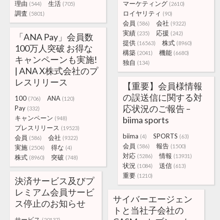
理由
生活
マーケティング
(544)
(705)
(2610)
調査
ロイヤリティ
(5801)
(90)
会員
会社
(586)
(9322)
実績
応援
(235)
(242)
「ANA Pay」会員数
提供
株式
(16563)
(8960)
100万人突破 お得な
構築
機能
(2041)
(6680)
キャンペーンも実施!
独自
(134)
| ANA X株式会社のプ
レスリリース
【重要】会員様情報
の誤送信に関する対
100
ANA
(706)
(120)
応状況のご報告 –
Pay
(332)
キャンペーン
biima sports
(948)
プレスリリース
(19523)
biima
SPORTS
(4)
(63)
会員
会社
(586)
(9322)
会員
報告
(586)
(1500)
実施
得な
(2504)
(4)
対応
情報
(5286)
(13931)
株式
突破
(8960)
(748)
状況
送信
(1084)
(613)
重要
(1210)
決済サービス及びプ
レミアム会員サービ
サイバーエージェン
ス停止のお知らせ
トと当社子会社の
サービス
(20137)