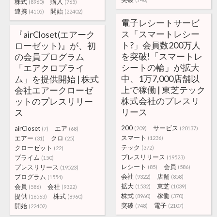
株式
購入
(8960)
(765)
連携
開始
(4105)
(22402)
電子レシートサービ
ス「スマートレシー
『airCloset(エアーク
ト?」会員数200万人
ローゼット)』が、初
を突破!「スマートレ
の会員プログラム
シートの輪」が拡大
「エアクロプライ
中、1万7,000店舗以
ム」を提供開始 | 株式
上で稼働 | 東芝テック
会社エアークローゼ
株式会社のプレスリ
ットのプレスリリー
リース
ス
200
サービス
airCloset
エア
(209)
(20137)
(7)
(68)
スマート
エアー
クロ
(1236)
(31)
(25)
テック
クローゼット
(372)
(22)
プレスリリース
プライム
(19523)
(150)
レシート
会員
プレスリリース
(85)
(586)
(19523)
会社
店舗
プログラム
(9322)
(858)
(1554)
拡大
東芝
会員
会社
(1532)
(1039)
(586)
(9322)
株式
稼働
提供
株式
(8960)
(370)
(16563)
(8960)
突破
電子
開始
(748)
(2107)
(22402)