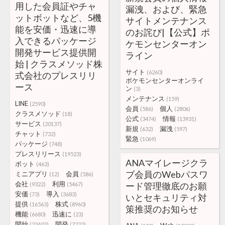
用した会員証やチャ
漏洩、および、緊急
ットボットなど、5機
サイトメンテナンス
能を安価・迅速に導
のお詫び|【公式】ポ
入できるパッケージ
ケモンセンターオン
開発サービス提供開
ライン
始 | クラスメソッド株
サイト
(6260)
式会社のプレスリリ
ポケモンセンターオンライ
ース
ン
(3)
メンテナンス
(159)
LINE
(2590)
会員
個人
(586)
(2806)
クラスメソッド
(18)
公式
情報
(3474)
(13931)
サービス
(20137)
新規
漏洩
(632)
(597)
チャット
(732)
緊急
(1069)
パッケージ
(748)
プレスリリース
(19523)
ANAマイレージクラ
ボット
(463)
ブ会員のWebパスワ
ミニアプリ
会員
(12)
(586)
会社
利用
ード管理徹底のお願
(9322)
(5467)
安価
導入
(73)
(3683)
いとセキュリティ対
提供
株式
(16563)
(8960)
策推奨のお知らせ
機能
迅速に
(6680)
(23)
開始
開発
(22402)
(7222)