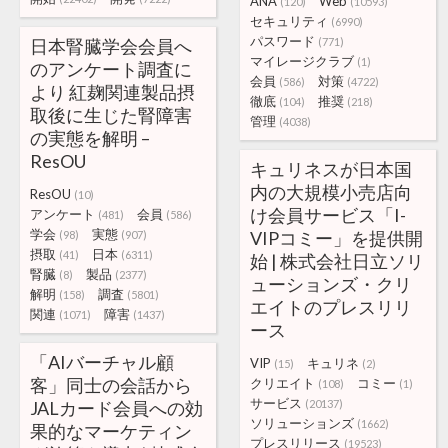
ANA
Web
(120)
(10593)
セキュリティ
(6990)
パスワード
日本腎臓学会会員へ
(771)
マイレージクラブ
(1)
のアンケート調査に
会員
対策
(586)
(4722)
より 紅麹関連製品摂
徹底
推奨
(104)
(218)
取後に生じた腎障害
管理
(4038)
の実態を解明 –
ResOU
キュリネスが日本国
内の大規模小売店向
ResOU
(10)
け会員サービス「I-
アンケート
会員
(481)
(586)
学会
実態
VIPコミー」を提供開
(98)
(907)
摂取
日本
(41)
(6311)
始 | 株式会社日立ソリ
腎臓
製品
(8)
(2377)
ューションズ・クリ
解明
調査
(158)
(5801)
エイトのプレスリリ
関連
障害
(1071)
(1437)
ース
「AIバーチャル顧
VIP
キュリネ
(15)
(2)
客」同士の会話から
クリエイト
コミー
(108)
(1)
サービス
JALカード会員への効
(20137)
ソリューションズ
(1662)
果的なマーケティン
プレスリリース
(19523)