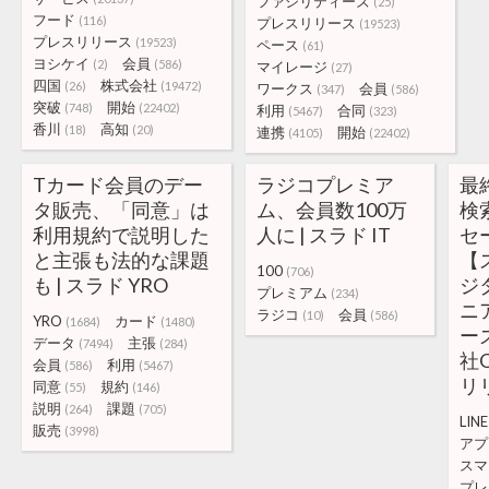
ファシリティーズ
(25)
フード
(116)
プレスリリース
(19523)
プレスリリース
(19523)
ペース
(61)
ヨシケイ
会員
(2)
(586)
マイレージ
(27)
四国
株式会社
(26)
(19472)
ワークス
会員
(347)
(586)
突破
開始
(748)
(22402)
利用
合同
(5467)
(323)
香川
高知
(18)
(20)
連携
開始
(4105)
(22402)
Tカード会員のデー
ラジコプレミア
最
タ販売、「同意」は
ム、会員数100万
検
利用規約で説明した
人に | スラド IT
セ
と主張も法的な課題
【
100
(706)
も | スラド YRO
ジ
プレミアム
(234)
ニ
ラジコ
会員
(10)
(586)
YRO
カード
(1684)
(1480)
ー
データ
主張
(7494)
(284)
社O
会員
利用
(586)
(5467)
リ
同意
規約
(55)
(146)
説明
課題
(264)
(705)
LINE
販売
(3998)
アプ
スマ
プレ