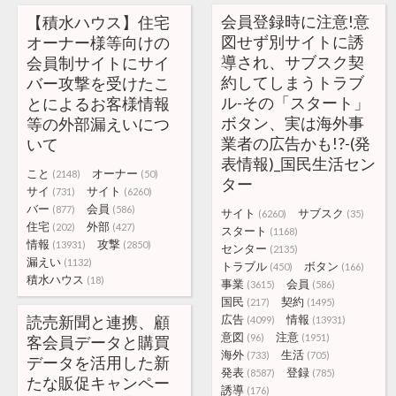
会員登録時に注意!意
【積水ハウス】住宅
図せず別サイトに誘
オーナー様等向けの
導され、サブスク契
会員制サイトにサイ
約してしまうトラブ
バー攻撃を受けたこ
ル-その「スタート」
とによるお客様情報
ボタン、実は海外事
等の外部漏えいにつ
業者の広告かも!?-(発
いて
表情報)_国民生活セン
こと
オーナー
(2148)
(50)
ター
サイ
サイト
(731)
(6260)
バー
会員
(877)
(586)
サイト
サブスク
(6260)
(35)
住宅
外部
(202)
(427)
スタート
(1168)
情報
攻撃
(13931)
(2850)
センター
(2135)
漏えい
(1132)
トラブル
ボタン
(450)
(166)
積水ハウス
(18)
事業
会員
(3615)
(586)
国民
契約
(217)
(1495)
読売新聞と連携、顧
広告
情報
(4099)
(13931)
意図
注意
(96)
(1951)
客会員データと購買
海外
生活
(733)
(705)
データを活用した新
発表
登録
(8587)
(785)
たな販促キャンペー
誘導
(176)