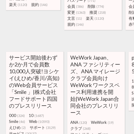
パスワード
一
(771)
楽天
規約
(1120)
(146)
会員
削除
会
(586)
(774)
変更
推奨
削
(1363)
(218)
文言
楽天
有
(11)
(1120)
規約
赤
(146)
サービス開始後わず
WeWork Japan、
か2か月で会員数
ANA ファシリティー
10,000人突破!ヨシケ
ズ、ANA マイレージ
5
イ(えひめ/香川/高知)
クラブ会員向け
1
のWeb会員サービス
WeWork ワークスペ
8
「Smile 」|株式会社
ース利用連携を開
S
フードサポート四国
始|WeWork Japan合
のプレスリリース
同会社のプレスリリ
ース
000
10
(324)
(1687)
Smile
Web
(46)
(10593)
ANA
WeWork
(120)
(19)
えひめ
サポート
(2)
(3129)
クラブ
(268)
サービス
(20137)