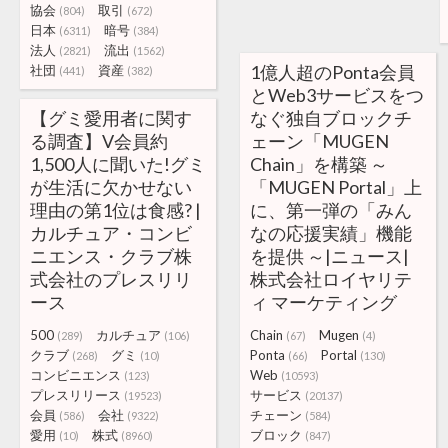
協会
取引
(804)
(672)
日本
暗号
(6311)
(384)
法人
流出
(2821)
(1562)
1億人超のPonta会員
社団
資産
(441)
(382)
とWeb3サービスをつ
【グミ愛用者に関す
なぐ独自ブロックチ
る調査】V会員約
ェーン「MUGEN
1,500人に聞いた!グミ
Chain」を構築 ～
が生活に欠かせない
「MUGEN Portal」上
理由の第1位は食感? |
に、第一弾の「みん
カルチュア・コンビ
なの応援実績」機能
ニエンス・クラブ株
を提供 ～|ニュース|
式会社のプレスリリ
株式会社ロイヤリテ
ース
ィ マーケティング
500
カルチュア
Chain
Mugen
(289)
(106)
(67)
(4)
クラブ
グミ
Ponta
Portal
(268)
(10)
(66)
(130)
コンビニエンス
Web
(123)
(10593)
プレスリリース
サービス
(19523)
(20137)
会員
会社
チェーン
(586)
(9322)
(584)
愛用
株式
ブロック
(10)
(8960)
(847)