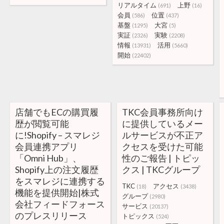
リアルタイム
上野
(691)
(16)
会員
位置
(586)
(437)
基盤
大宮
(1295)
(5)
実証
実験
(2326)
(2208)
情報
活用
(13931)
(5660)
開始
(22402)
店舗でもECの購買履
TKC会員事務所向け
歴が閲覧可能
に提供しているメー
に!Shopify – スマレジ
ルサービスが不正ア
会員連携アプリ
クセスを受けた可能
「Omni Hub」、
性のご報告 | トピッ
Shopify上の注文履歴
クス | TKCグループ
をスマレジに連携する
TKC
アクセス
(18)
(3438)
機能を提供開始|株式
グループ
(2980)
会社フィードフォース
サービス
(20137)
のプレスリリース
トピックス
(524)