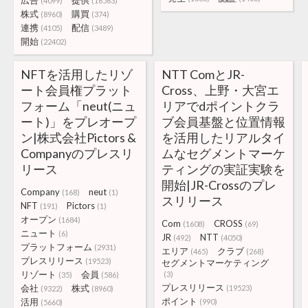
広告
提供
(4099)
(16563)
株式
購買
(8960)
(374)
連携
配信
(4105)
(3489)
開始
(22402)
NFTを活用したリゾ
NTT ComとJR-
ート会員権プラット
Cross、上野・大宮エ
フォーム「neut(ニュ
リアでdポイントクラ
ート)」をプレオープ
ブ会員基盤と位置情報
ン|株式会社Pictors &
を活用したリアルタイ
Companyのプレスリ
ムなセグメントマーケ
リース
ティングの実証実験を
開始|JR-Crossのプレ
Company
neut
(168)
(1)
スリリース
NFT
Pictors
(191)
(1)
オープン
(1684)
Com
CROSS
(1608)
(69)
ニュート
(6)
JR
NTT
(492)
(4050)
プラットフォーム
(2931)
エリア
クラブ
(465)
(268)
プレスリリース
(19523)
セグメントマーケティング
リゾート
会員
(3)
(35)
(586)
プレスリリース
会社
株式
(19523)
(9322)
(8960)
ポイント
活用
(990)
(5660)