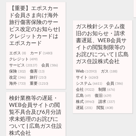
【重要】エポスカー
ド会員さま向け海外
旅行傷害保険のサー
ガス検針システム復
ビス改定のお知らせ|
旧のお知らせ・請求
クレジットカードは
書遅延、WEB会員サ
エポスカード
イトの閲覧制限等の
エポス
カード
お詫びについて | 広島
(8)
(1480)
クレジット
(499)
ガス住設株式会社
サービス
会員
(20137)
(586)
保険
傷害
Web
ガス
(302)
(13)
(10593)
(188)
改定
旅行
サイト
(246)
(210)
(6260)
海外
重要
システム
会員
(733)
(1210)
(6611)
(586)
会社
制限
(9322)
(676)
広島
復旧
(69)
(639)
検針業務等の遅延・
株式
請求
(8960)
(337)
WEB会員サイトの閲
遅延
閲覧
(201)
(408)
覧不具合及び6月分請
求未処理のお詫びに
ついて | 広島ガス住設
株式会社