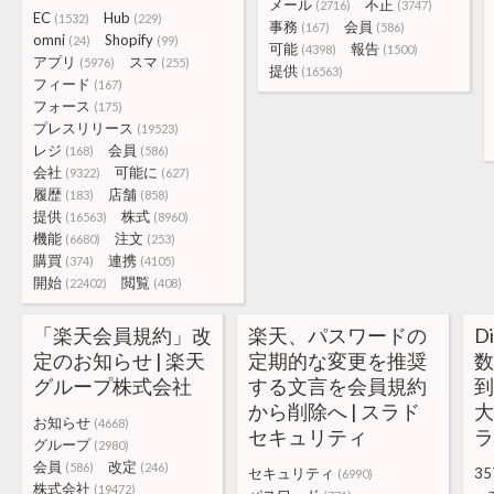
メール
不正
(2716)
(3747)
EC
Hub
(1532)
(229)
事務
会員
(167)
(586)
omni
Shopify
(24)
(99)
可能
報告
(4398)
(1500)
アプリ
スマ
(5976)
(255)
提供
(16563)
フィード
(167)
フォース
(175)
プレスリリース
(19523)
レジ
会員
(168)
(586)
会社
可能に
(9322)
(627)
履歴
店舗
(183)
(858)
提供
株式
(16563)
(8960)
機能
注文
(6680)
(253)
購買
連携
(374)
(4105)
開始
閲覧
(22402)
(408)
「楽天会員規約」改
楽天、パスワードの
D
定のお知らせ | 楽天
定期的な変更を推奨
数
グループ株式会社
する文言を会員規約
から削除へ | スラド
大
お知らせ
(4668)
セキュリティ
グループ
(2980)
会員
改定
(586)
(246)
セキュリティ
35
(6990)
株式会社
(19472)