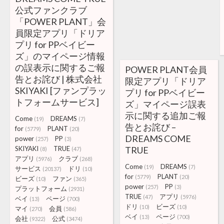
公式ファンクラブ
「POWER PLANT」会
員限定アプリ「ドリア
プリ for PPベイビー
ズ」のマイページ情報
の誤表示に関するご報
POWER PLANT会員
告とお詫び | 株式会社
限定アプリ「ドリア
SKIYAKI [ファンプラッ
プリ for PPベイビー
トフォームサービス]
ズ」マイページ誤表
示に関する追加ご報
Come
DREAMS
(19)
(7)
告とお詫び –
for
PLANT
(5779)
(20)
DREAMS COME
power
PP
(257)
(3)
SKIYAKI
TRUE
TRUE
(8)
(47)
アプリ
クラブ
(5976)
(268)
Come
DREAMS
(19)
(7)
サービス
ドリ
(20137)
(10)
for
PLANT
(5779)
(20)
ビーズ
ファン
(10)
(365)
power
PP
(257)
(3)
プラットフォーム
(2931)
TRUE
アプリ
(47)
(5976)
ベイ
ページ
(13)
(700)
ドリ
ビーズ
(10)
(10)
マイ
会員
(270)
(586)
ベイ
ページ
(13)
(700)
会社
公式
(9322)
(3474)