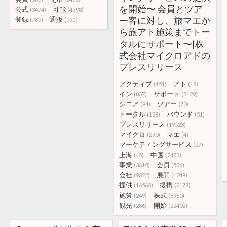
を開始〜 会員とツア
公式
可能
(3474)
(4398)
ー客に対し、旅マエか
登録
通販
(785)
(591)
ら旅アト施策までトー
タルにサポート〜|株
式会社マイクロアドの
プレスリリース
アクティブ
アト
(151)
(18)
イン
サポート
(837)
(3129)
シニア
ツアー
(94)
(70)
トータル
バウンド
(128)
(51)
プレスリリース
(19523)
マイクロ
マエ
(290)
(4)
マーケティングサービス
(27)
上海
中国
(45)
(2433)
事業
会員
(3615)
(586)
会社
展開
(9322)
(1049)
提供
提携
(16563)
(2178)
施策
株式
(249)
(8960)
観光
開始
(286)
(22402)