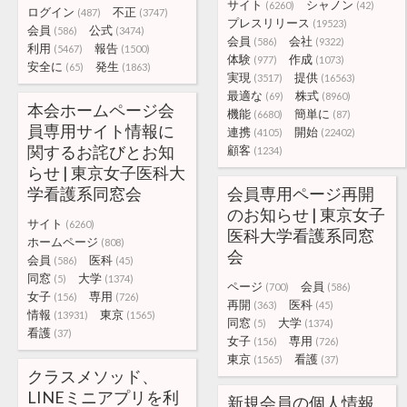
サイト
シャノン
(6260)
(42)
ログイン
不正
(487)
(3747)
プレスリリース
(19523)
会員
公式
(586)
(3474)
会員
会社
(586)
(9322)
利用
報告
(5467)
(1500)
体験
作成
(977)
(1073)
安全に
発生
(65)
(1863)
実現
提供
(3517)
(16563)
最適な
株式
(69)
(8960)
本会ホームページ会
機能
簡単に
(6680)
(87)
員専用サイト情報に
連携
開始
(4105)
(22402)
関するお詫びとお知
顧客
(1234)
らせ | 東京女子医科大
学看護系同窓会
会員専用ページ再開
のお知らせ | 東京女子
サイト
(6260)
医科大学看護系同窓
ホームページ
(808)
会
会員
医科
(586)
(45)
同窓
大学
(5)
(1374)
ページ
会員
(700)
(586)
女子
専用
(156)
(726)
再開
医科
(363)
(45)
情報
東京
(13931)
(1565)
同窓
大学
(5)
(1374)
看護
(37)
女子
専用
(156)
(726)
東京
看護
(1565)
(37)
クラスメソッド、
LINEミニアプリを利
新規会員の個人情報