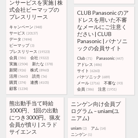
ンサービスを実施 | 株
式会社ビーマップの
CLUB Panasonic のア
プレスリリース
ドレスを用いた不審
なメールにご注意く
キャンペーン
(948)
サービス
ださい | CLUB
(20137)
データ
(7494)
Panasonic | パナソニ
ビーマップ
(3)
ックの会員サイト
プレスリリース
(19523)
会員
会社
(586)
(9322)
Club
Panasonic
(71)
(447)
実施
新たな
(2504)
(378)
アドレス
(486)
新聞
株式
(926)
(8960)
サイト
(6260)
活用
読売
(5660)
(56)
パナソニック
(689)
購買
連携
(374)
(4105)
メール
不審な
(2716)
(93)
顧客
(1234)
会員
注意
(586)
(1951)
熊出動手当て時給
ニンゲン向け会員プ
1000円、1回の出動
ログラム – uniam(ユ
につき3000円。猟友
ニアム)
会員が憤り | スラド
uniam
アム
(2)
(14)
サイエンス
ニンゲン
(1)