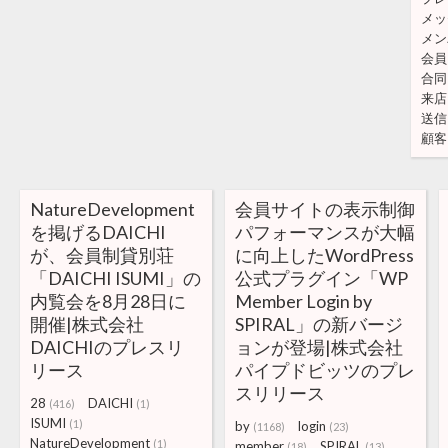
メッ
メン
会員
合同
来店
送信
顧客
NatureDevelopment
会員サイトの表示制御
を掲げるDAICHI
パフォーマンスが大幅
が、会員制貸別荘
に向上したWordPress
「DAICHI ISUMI」の
公式プラグイン「WP
内覧会を8月28日に
Member Login by
開催|株式会社
SPIRAL」の新バージ
DAICHIのプレスリ
ョンが登場|株式会社
リース
パイプドビッツのプレ
スリリース
28
DAICHI
(416)
(1)
ISUMI
(1)
by
login
(1168)
(23)
NatureDevelopment
(1)
member
SPIRAL
(18)
(13)