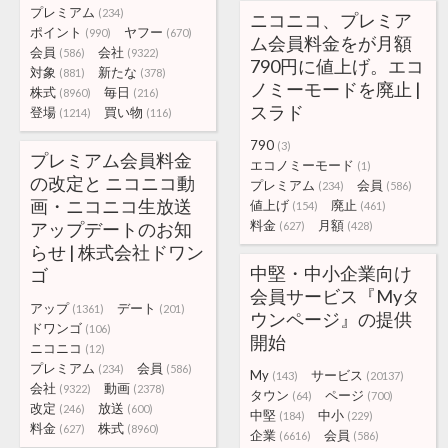
プレミアム
(234)
ニコニコ、プレミア
ポイント
ヤフー
(990)
(670)
ム会員料金をが月額
会員
会社
(586)
(9322)
790円に値上げ。エコ
対象
新たな
(881)
(378)
ノミーモードを廃止 |
株式
毎日
(8960)
(216)
スラド
登場
買い物
(1214)
(116)
790
(3)
プレミアム会員料金
エコノミーモード
(1)
の改定と ニコニコ動
プレミアム
会員
(234)
(586)
画・ニコニコ生放送
値上げ
廃止
(154)
(461)
料金
月額
アップデートのお知
(627)
(428)
らせ | 株式会社ドワン
中堅・中小企業向け
ゴ
会員サービス『Myタ
アップ
デート
(1361)
(201)
ウンページ』の提供
ドワンゴ
(106)
開始
ニコニコ
(12)
プレミアム
会員
(234)
(586)
My
サービス
(143)
(20137)
会社
動画
(9322)
(2378)
タウン
ページ
(64)
(700)
改定
放送
(246)
(600)
中堅
中小
(184)
(229)
料金
株式
(627)
(8960)
企業
会員
(6616)
(586)