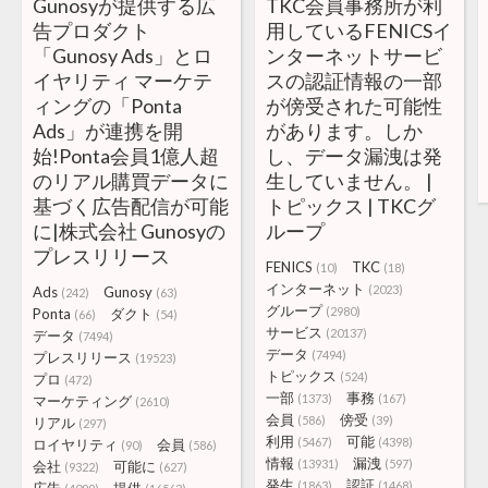
Gunosyが提供する広
TKC会員事務所が利
告プロダクト
用しているFENICSイ
「Gunosy Ads」とロ
ンターネットサービ
イヤリティ マーケテ
スの認証情報の一部
ィングの「Ponta
が傍受された可能性
Ads」が連携を開
があります。しか
始!Ponta会員1億人超
し、データ漏洩は発
のリアル購買データに
生していません。 |
基づく広告配信が可能
トピックス | TKCグ
に|株式会社 Gunosyの
ループ
プレスリリース
FENICS
TKC
(10)
(18)
インターネット
(2023)
Ads
Gunosy
(242)
(63)
グループ
(2980)
Ponta
ダクト
(66)
(54)
サービス
(20137)
データ
(7494)
データ
(7494)
プレスリリース
(19523)
トピックス
(524)
プロ
(472)
一部
事務
(1373)
(167)
マーケティング
(2610)
会員
傍受
(586)
(39)
リアル
(297)
利用
可能
(5467)
(4398)
ロイヤリティ
会員
(90)
(586)
情報
漏洩
(13931)
(597)
会社
可能に
(9322)
(627)
発生
認証
(1863)
(1468)