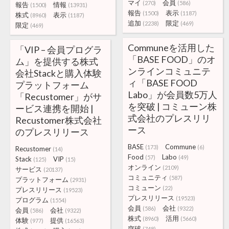
マイ
会員
(270)
(586)
報告
情報
(1500)
(13931)
報告
表示
(1500)
(1187)
株式
表示
(8960)
(1187)
追加
限定
(2238)
(469)
限定
(469)
Communeを活用した
「VIP – 会員プログラ
「BASE FOOD」のオ
ム」を提供する株式
ンラインコミュニテ
会社Stackと購入体験
ィ「BASE FOOD
プラットフォーム
Labo」が会員数5万人
「Recustomer」がサ
を突破 | コミューン株
ービス連携を開始 |
式会社のプレスリリ
Recustomer株式会社
ース
のプレスリリース
BASE
Commune
(173)
(6)
Recustomer
(14)
Food
Labo
(57)
(49)
Stack
VIP
(125)
(15)
オンライン
(2109)
サービス
(20137)
コミュニティ
(587)
プラットフォーム
(2931)
コミューン
(22)
プレスリリース
(19523)
プレスリリース
(19523)
プログラム
(1554)
会員
会社
(586)
(9322)
会員
会社
(586)
(9322)
株式
活用
(8960)
(5660)
体験
提供
(977)
(16563)
突破
(748)