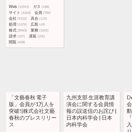
Web
ガス
(10593)
(188)
サイト
会員
(6260)
(586)
会社
具合
(9322)
(125)
処理
広島
(1079)
(69)
株式
業務
(8960)
(3301)
請求
遅延
(337)
(201)
閲覧
(408)
「文藝春秋 電子
九州支部 生涯教育講
D
版」会員が1万人を
演会に関する会員情
突破!|株式会社文藝
報の誤送信のお詫び |
春秋のプレスリリー
日本内科学会 | 日本
『
ス
内科学会
入