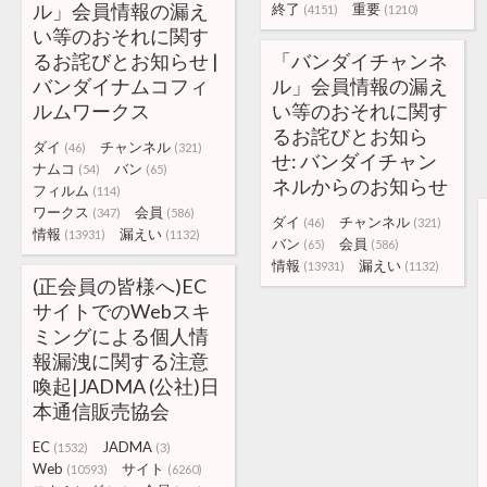
ル」会員情報の漏え
終了
重要
(4151)
(1210)
い等のおそれに関す
るお詫びとお知らせ |
「バンダイチャンネ
バンダイナムコフィ
ル」会員情報の漏え
ルムワークス
い等のおそれに関す
るお詫びとお知ら
ダイ
チャンネル
(46)
(321)
せ: バンダイチャン
ナムコ
バン
(54)
(65)
ネルからのお知らせ
フィルム
(114)
ワークス
会員
(347)
(586)
ダイ
チャンネル
(46)
(321)
情報
漏えい
(13931)
(1132)
バン
会員
(65)
(586)
情報
漏えい
(13931)
(1132)
(正会員の皆様へ)EC
サイトでのWebスキ
ミングによる個人情
報漏洩に関する注意
喚起|JADMA (公社)日
本通信販売協会
EC
JADMA
(1532)
(3)
Web
サイト
(10593)
(6260)