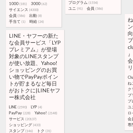
プログラム
(1554)
1000
3000
(181)
(62)
ユニ
会員
(91)
(586)
サイエンス
(4300)
会員
出動
(586)
(8)
ね
手当て
時給
(1)
(24)
ン
向
LINE・ヤフーの新た
プ
な会員サービス「LYP
c
プレミアム」が登場
』
対象のLINEスタンプ
会
が使い放題、Yahoo!
リ
ショッピングのお買
い物でPayPayポイン
Cl
トが貯まるなど毎日
ね
ク
がおトクに|LINEヤフ
ブ
ー株式会社
プ
LINE
LYP
ユ
(2590)
(4)
PayPay
Yahoo!
ロ
(228)
(2148)
サービス
会
(20137)
ショッピング
専
(433)
スタンプ
トク
(146)
(31)