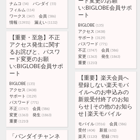
ード変更のお願
ナムコ
バンダイ
(54)
(55)
い:BIGLOBE会員サポ
フィルム
(114)
ート
ワークス
会員
(347)
(586)
情報
漏えい
(13931)
(1132)
BIGLOBE
(135)
アクセス
(3438)
【重要・至急】不正
サポート
(3129)
アクセス発生に関す
パスワード
(771)
不正
会員
るお詫びと、パスワ
(3747)
(586)
変更
発生
(1363)
(1863)
ード変更のお願
重要
(1210)
い:BIGLOBE会員サポ
ート
【重要】楽天会員へ
BIGLOBE
登録しない楽天モバ
(135)
アクセス
(3438)
イルへのお申込みの
サポート
(3129)
新規受付終了のお知
パスワード
(771)
らせ | その他のお知ら
不正
会員
(3747)
(586)
せ | 楽天モバイル
変更
発生
(1363)
(1863)
重要
(1210)
モバイル
会員
(3516)
(586)
受付
新規
(404)
(632)
「バンダイチャンネ
楽天
登録
(1120)
(785)