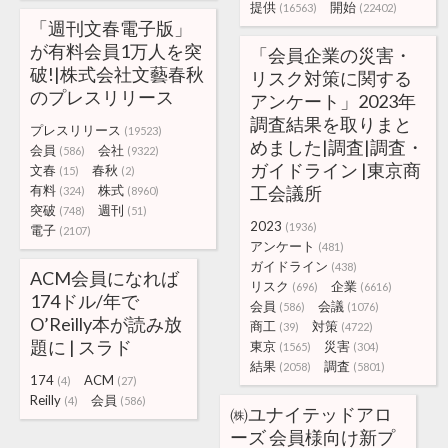
提供
開始
(16563)
(22402)
「週刊文春電子版」
が有料会員1万人を突
「会員企業の災害・
破!|株式会社文藝春秋
リスク対策に関する
のプレスリリース
アンケート」2023年
調査結果を取りまと
プレスリリース
(19523)
めました|調査|調査・
会員
会社
(586)
(9322)
ガイドライン |東京商
文春
春秋
(15)
(2)
有料
株式
工会議所
(324)
(8960)
突破
週刊
(748)
(51)
2023
(1936)
電子
(2107)
アンケート
(481)
ガイドライン
(438)
ACM会員になれば
リスク
企業
(696)
(6616)
174ドル/年で
会員
会議
(586)
(1076)
O’Reilly本が読み放
商工
対策
(39)
(4722)
題に | スラド
東京
災害
(1565)
(304)
結果
調査
(2058)
(5801)
174
ACM
(4)
(27)
Reilly
会員
(4)
(586)
㈱ユナイテッドアロ
ーズ 会員様向け新プ