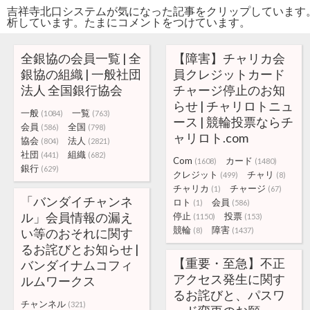
吉祥寺北口システムが気になった記事をクリップしています
析しています。たまにコメントをつけています。
全銀協の会員一覧 | 全
【障害】チャリカ会
銀協の組織 | 一般社団
員クレジットカード
法人 全国銀行協会
チャージ停止のお知
らせ | チャリロトニュ
一般
一覧
(1084)
(763)
ース | 競輪投票ならチ
会員
全国
(586)
(798)
ャリロト.com
協会
法人
(804)
(2821)
社団
組織
(441)
(682)
Com
カード
(1608)
(1480)
銀行
(629)
クレジット
チャリ
(499)
(8)
チャリカ
チャージ
(1)
(67)
「バンダイチャンネ
ロト
会員
(1)
(586)
ル」会員情報の漏え
停止
投票
(1150)
(153)
競輪
障害
い等のおそれに関す
(8)
(1437)
るお詫びとお知らせ |
【重要・至急】不正
バンダイナムコフィ
アクセス発生に関す
ルムワークス
るお詫びと、パスワ
チャンネル
(321)