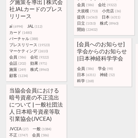
グ施策を導出 | 株式会
会員
会社
(586)
(9322)
社JALカードのプレス
大規模
小売店
(753)
(36)
リリース
提供
日本
(16563)
(6311)
日立
株式
(1010)
(8960)
ai
JAL
(6994)
(112)
開始
(22402)
カード
(1480)
バーチャル
(388)
[会員へのお知らせ]
プレスリリース
(19523)
学会からのお知らせ
マーケティング
(2610)
会員
会社
|日本神経科学学会
(586)
(9322)
会話
効果
(202)
(971)
会員
学会
(586)
(98)
施策
株式
(249)
(8960)
日本
神経
(6311)
(52)
顧客
(1234)
科学
(268)
当協会会員における
暗号資産の不正流出
について | 一般社団法
人 日本暗号資産等取
引業協会(JVCEA)
JVCEA
一般
(27)
(1084)
不正
会員
(3747)
(586)