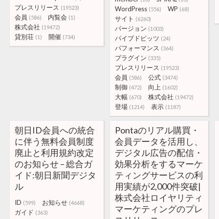
プレスリリース
(19523)
WordPress
WP
(556)
(68)
会員
内覧会
(586)
(1)
サイト
(6260)
株式会社
(19472)
バージョン
(1003)
貸別荘
開催
(1)
(734)
パイプドビッツ
(24)
パフォーマンス
(364)
プラグイン
(335)
プレスリリース
(19523)
会員
公式
(586)
(3474)
制御
向上
(472)
(1602)
大幅
株式会社
(670)
(19472)
登場
表示
(1214)
(1187)
朝日ID会員への統合
Pontaのリアル購買・
に伴う無料会員制度
会員データを活用し、
廃止と利用規約改定
デジタル広告の配信・
のお知らせ – 総合ガ
効果分析をするマーケ
イド:朝日新聞デジタ
ティングサービスの利
ル
用実績が2,000件突破|
株式会社ロイヤリティ
ID
お知らせ
(599)
(4668)
マーケティングのプレ
ガイド
(363)