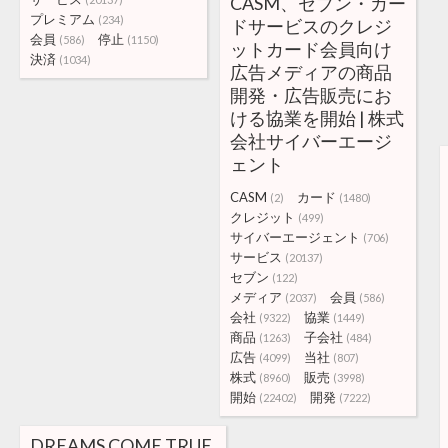
CASM、セブン・カー
プレミアム
(234)
ドサービスのクレジ
会員
停止
(586)
(1150)
ットカード会員向け
決済
(1034)
広告メディアの商品
開発・広告販売にお
ける協業を開始 | 株式
会社サイバーエージ
ェント
CASM
カード
(2)
(1480)
クレジット
(499)
サイバーエージェント
(706)
サービス
(20137)
セブン
(122)
メディア
会員
(2037)
(586)
会社
協業
(9322)
(1449)
商品
子会社
(1263)
(484)
広告
当社
(4099)
(807)
株式
販売
(8960)
(3998)
開始
開発
(22402)
(7222)
DREAMS COME TRUE