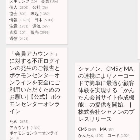
スキミング
会員
(15)
(586)
個人
公社
(2806)
(36)
協会
喚起
(804)
(1382)
情報
日本
(13931)
(6311)
注意
漏洩
(1951)
(597)
皆様
販売
(104)
(3998)
通信
(2491)
「会員アカウント」
に対する不正ログイ
ンの発生のご報告と
シャノン、CMSとMA
ポケモンセンターオ
の連携によりノーコー
ンラインを安全にご
ドで簡単に最適な顧客
利用いただくための
体験を実現する「かん
お願い|【公式】ポケ
たん会員サイト作成機
モンセンターオンラ
能」の提供を開始。 |
イン
株式会社シャノンのプ
レスリリース
ため
(2673)
アカウント
(1399)
CMS
MA
(249)
(87)
ポケモンセンターオンライ
かんたん
コード
(105)
(1524)
ン
(3)