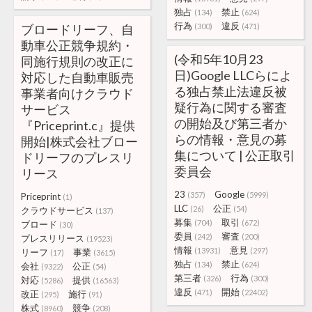
独占
禁止
(134)
(624)
行為
違反
ブロードリーフ、自
(300)
(471)
動車公正競争規約・
(令和5年10月23
同施行規則の改正に
日)Google LLCらによ
対応した自動車販売
る独占禁止法違反被
事業者向けクラウド
疑行為に関する審査
サービス
の開始及び第三者か
『Priceprint.c』提供
らの情報・意見の募
開始|株式会社ブロー
集について | 公正取引
ドリーフのプレスリ
委員会
リース
23
Google
(357)
(5999)
Priceprint
(1)
LLC
公正
(26)
(54)
クラウドサービス
(137)
募集
取引
(704)
(672)
ブロード
(30)
委員
審査
(242)
(200)
プレスリリース
(19523)
情報
意見
(13931)
(297)
リーフ
事業
(17)
(3615)
独占
禁止
(134)
(624)
会社
公正
(9322)
(54)
第三者
行為
(326)
(300)
対応
提供
(5286)
(16563)
違反
開始
(471)
(22402)
改正
施行
(295)
(91)
株式
競争
(8960)
(208)