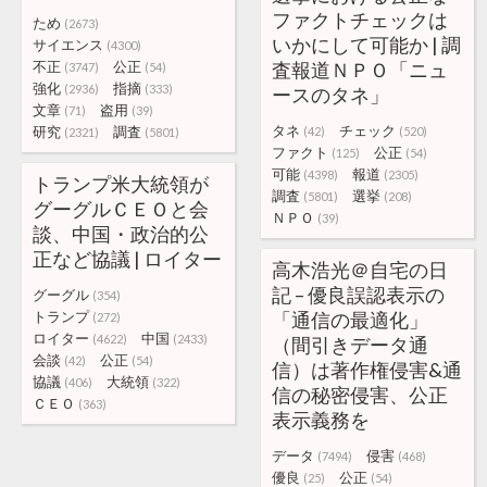
ファクトチェックは
ため
(2673)
いかにして可能か | 調
サイエンス
(4300)
不正
公正
査報道ＮＰＯ「ニュ
(3747)
(54)
強化
指摘
(2936)
(333)
ースのタネ」
文章
盗用
(71)
(39)
タネ
チェック
研究
調査
(42)
(520)
(2321)
(5801)
ファクト
公正
(125)
(54)
可能
報道
(4398)
(2305)
トランプ米大統領が
調査
選挙
(5801)
(208)
グーグルＣＥＯと会
ＮＰＯ
(39)
談、中国・政治的公
正など協議 | ロイター
高木浩光＠自宅の日
記 – 優良誤認表示の
グーグル
(354)
トランプ
「通信の最適化」
(272)
ロイター
中国
(4622)
(2433)
（間引きデータ通
会談
公正
(42)
(54)
信）は著作権侵害&通
協議
大統領
(406)
(322)
信の秘密侵害、公正
ＣＥＯ
(363)
表示義務を
データ
侵害
(7494)
(468)
優良
公正
(25)
(54)