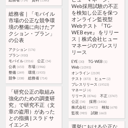
総務省
資料
(714)
(1380)
Web採用試験の不正
を検知し公正を保つ
総務省｜「モバイル
オンライン監視型
市場の公正な競争環
Webテスト 『TG-
境の整備に向けたア
WEB eye』 をリリー
クション・プラン」
ス｜株式会社ヒュー
の公表
マネージのプレスリ
アクション
(176)
リース
プラン
(930)
モバイル
公正
(3516)
(54)
EYE
TG-WEB
(30)
(1)
公表
市場
(653)
(1946)
Web
(10593)
整備
環境
(249)
(1935)
オンライン
(2109)
競争
総務省
(208)
(714)
テスト
ヒュー
(873)
(2)
プレスリリース
(19523)
マネージ
(4)
「研究公正の取組み
リリース
不正
(8746)
(3747)
強化のための調査研
公正
採用
(54)
(1406)
究」で研究不正（文
株式会社
検知
(19472)
(678)
章の盗用）があった
監視
試験
(985)
(663)
との指摘 | スラド サ
イエンス
選挙における公正な