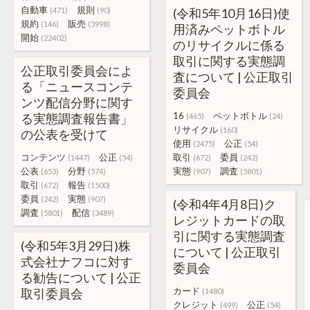
自動車
規則
(471)
(90)
(令和5年10月16日)使
規約
販売
(146)
(3998)
用済みペットボトル
開始
(22402)
のリサイクルに係る
取引に関する実態調
公正取引委員会によ
査について | 公正取引
る「ニュースコンテ
委員会
ンツ配信分野に関す
16
ペットボトル
る実態調査報告書」
(465)
(24)
リサイクル
(160)
の公表を受けて
使用
公正
(2475)
(54)
コンテンツ
公正
取引
委員
(1447)
(54)
(672)
(242)
公表
分野
実態
調査
(653)
(574)
(907)
(5801)
取引
報告
(672)
(1500)
委員
実態
(242)
(907)
(令和4年4月8日)ク
調査
配信
(5801)
(3489)
レジットカードの取
引に関する実態調査
(令和5年3月29日)株
について | 公正取引
式会社ナフコに対す
委員会
る勧告について | 公正
カード
取引委員会
(1480)
クレジット
公正
(499)
(54)