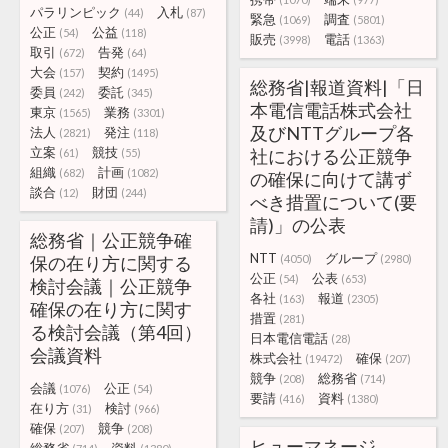
パラリンピック
入札
(44)
(87)
緊急
調査
(1069)
(5801)
公正
公益
(54)
(118)
販売
電話
(3998)
(1363)
取引
告発
(672)
(64)
大会
契約
(157)
(1495)
総務省|報道資料|「日
委員
委託
(242)
(345)
本電信電話株式会社
東京
業務
(1565)
(3301)
及びNTTグループ各
法人
発注
(2821)
(118)
立案
競技
社における公正競争
(61)
(55)
組織
計画
(682)
(1082)
の確保に向けて講ず
談合
財団
(12)
(244)
べき措置について(要
請)」の公表
総務省｜公正競争確
NTT
グループ
保の在り方に関する
(4050)
(2980)
公正
公表
(54)
(653)
検討会議｜公正競争
各社
報道
(163)
(2305)
確保の在り方に関す
措置
(281)
る検討会議（第4回）
日本電信電話
(28)
会議資料
株式会社
確保
(19472)
(207)
競争
総務省
(208)
(714)
会議
公正
(1076)
(54)
要請
資料
(416)
(1380)
在り方
検討
(31)
(966)
確保
競争
(207)
(208)
ヒューマネージ、