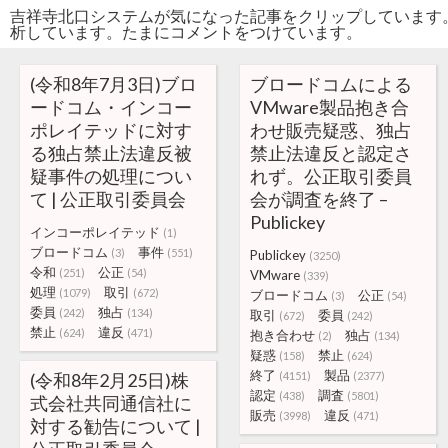
吉祥寺北口システムが気になった記事をクリップしています
析しています。たまにコメントをつけています。
(令和8年7月3日)ブロ
ブロードコムによる
ードコム・インコー
VMware製品抱き合
ポレイテッドに対す
わせ販売疑惑、独占
る独占禁止法違反被
禁止法違反と認定さ
疑事件の処理につい
れず。公正取引委員
て | 公正取引委員会
会が調査を終了 –
Publickey
インコーポレイテッド
(1)
ブロードコム
事件
(3)
(551)
Publickey
(3250)
令和
公正
(251)
(54)
VMware
(339)
処理
取引
(1079)
(672)
ブロードコム
公正
(3)
(54)
委員
独占
(242)
(134)
取引
委員
(672)
(242)
禁止
違反
(624)
(471)
抱き合わせ
独占
(2)
(134)
疑惑
禁止
(158)
(624)
終了
製品
(令和8年2月25日)株
(4151)
(2377)
認定
調査
(438)
(5801)
式会社共同通信社に
販売
違反
(3998)
(471)
対する勧告について |