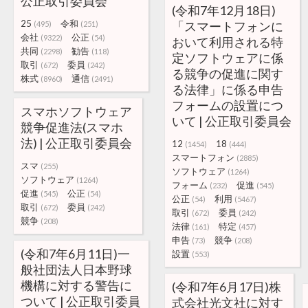
公正取引委員会
(令和7年12月18日)
25
令和
「スマートフォンに
(495)
(251)
会社
公正
(9322)
(54)
おいて利用される特
共同
勧告
(2298)
(118)
定ソフトウェアに係
取引
委員
(672)
(242)
る競争の促進に関す
株式
通信
(8960)
(2491)
る法律」に係る申告
フォームの設置につ
スマホソフトウェア
いて | 公正取引委員会
競争促進法(スマホ
法) | 公正取引委員会
12
18
(1454)
(444)
スマートフォン
(2885)
スマ
(255)
ソフトウェア
(1264)
ソフトウェア
(1264)
フォーム
促進
(232)
(545)
促進
公正
(545)
(54)
公正
利用
(54)
(5467)
取引
委員
(672)
(242)
取引
委員
(672)
(242)
競争
(208)
法律
特定
(161)
(457)
申告
競争
(73)
(208)
(令和7年6月11日)一
設置
(553)
般社団法人日本野球
機構に対する警告に
(令和7年6月17日)株
ついて | 公正取引委員
式会社光文社に対す