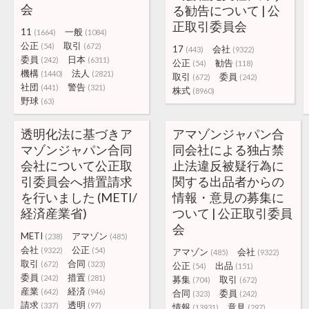
会
る勧告について | 公
正取引委員会
11
一般
(1664)
(1084)
公正
取引
(54)
(672)
17
会社
(443)
(9322)
委員
日本
(242)
(6311)
公正
勧告
(54)
(118)
機構
法人
(1440)
(2821)
取引
委員
(672)
(242)
社団
警告
(441)
(321)
株式
(8960)
野球
(63)
透明化法に基づきア
アマゾンジャパン合
マゾンジャパン合同
同会社による独占禁
会社について公正取
止法違反被疑行為に
引委員会へ措置請求
関する出品者からの
を行いました (METI/
情報・意見の募集に
経済産業省)
ついて | 公正取引委員
会
METI
アマゾン
(238)
(485)
会社
公正
(9322)
(54)
アマゾン
会社
(485)
(9322)
取引
合同
(672)
(323)
公正
出品
(54)
(151)
委員
措置
(242)
(281)
募集
取引
(704)
(672)
産業
経済
(642)
(946)
合同
委員
(323)
(242)
請求
透明
(337)
(97)
情報
意見
(13931)
(297)