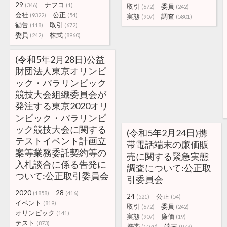
29
ナフコ
(346)
(1)
取引
委員
(672)
(242)
会社
公正
(9322)
(54)
実態
調査
(907)
(5801)
勧告
取引
(118)
(672)
委員
株式
(242)
(8960)
(令和5年2月28日)公益
財団法人東京オリンピ
ック・パラリンピック
競技大会組織委員会が
発注する東京2020オリ
ンピック・パラリンピ
ック競技大会に関する
(令和5年2月24日)携
テストイベント計画立
帯電話端末の廉価販
案等業務委託契約等の
売に関する緊急実態
入札談合に係る告発に
調査について:公正取
ついて:公正取引委員会
引委員会
2020
28
(1858)
(416)
24
公正
(521)
(54)
イベント
(819)
取引
委員
(672)
(242)
オリンピック
(141)
実態
廉価
(907)
(19)
テスト
(873)
携帯
端末
(1070)
(977)