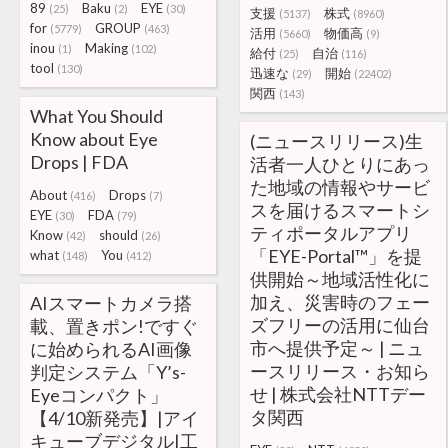
89
Baku
EYE
(25)
(2)
(30)
支援
株式
(5137)
(8960)
for
GROUP
(5779)
(463)
活用
物価高
(5660)
(9)
inou
Making
(1)
(102)
給付
自治
(25)
(116)
tool
(130)
迅速な
開始
(29)
(22402)
関西
(143)
What You Should
Know about Eye
(ニュースリリース)生
Drops | FDA
活者一人ひとりにあっ
た地域の情報やサービ
About
Drops
(416)
(7)
スを届けるスマートシ
EYE
FDA
(30)
(79)
ティポータルアプリ
Know
should
(42)
(26)
「EYE-Portal™」を提
what
You
(148)
(412)
供開始～地域活性化に
加え、災害時のフェー
AIスマートカメラ搭
ズフリーの活用に仙台
載、置きポン!ですぐ
市へ提供予定～ | ニュ
に始められるAI画像
ースリリース・お知ら
判定システム「Y’s-
せ | 株式会社NTTデー
Eyeコンパクト」
タ関西
【4/10新発売】|アイ
キューブデジタル|工