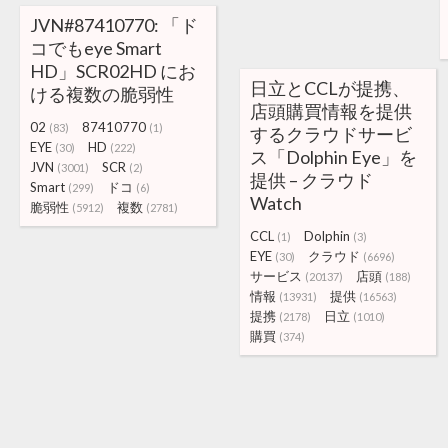
JVN#87410770: 「ド
コでもeye Smart
HD」SCR02HD にお
日立とCCLが提携、
ける複数の脆弱性
店頭購買情報を提供
02
87410770
(83)
(1)
するクラウドサービ
EYE
HD
(30)
(222)
ス「Dolphin Eye」を
JVN
SCR
(3001)
(2)
提供 – クラウド
Smart
ドコ
(299)
(6)
Watch
脆弱性
複数
(5912)
(2781)
CCL
Dolphin
(1)
(3)
EYE
クラウド
(30)
(6696)
サービス
店頭
(20137)
(188)
情報
提供
(13931)
(16563)
提携
日立
(2178)
(1010)
購買
(374)