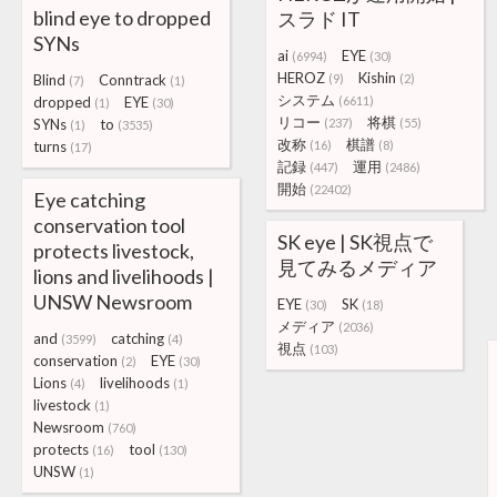
blind eye to dropped
スラド IT
SYNs
ai
EYE
(6994)
(30)
HEROZ
Kishin
Blind
Conntrack
(9)
(2)
(7)
(1)
システム
dropped
EYE
(6611)
(1)
(30)
リコー
将棋
SYNs
to
(237)
(55)
(1)
(3535)
改称
棋譜
turns
(16)
(8)
(17)
記録
運用
(447)
(2486)
開始
(22402)
Eye catching
conservation tool
SK eye | SK視点で
protects livestock,
見てみるメディア
lions and livelihoods |
UNSW Newsroom
EYE
SK
(30)
(18)
メディア
(2036)
and
catching
(3599)
(4)
視点
(103)
conservation
EYE
(2)
(30)
Lions
livelihoods
(4)
(1)
livestock
(1)
Newsroom
(760)
protects
tool
(16)
(130)
UNSW
(1)