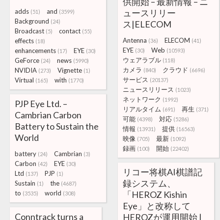
供開始 – 最新情報 – ニ
adds
and
ュースリリー
(51)
(3599)
Background
(24)
ス|ELECOM
Broadcast
contact
(5)
(55)
Antenna
ELECOM
effects
(36)
(41)
(18)
EYE
Web
enhancements
EYE
(30)
(10593)
(17)
(30)
ウェアラブル
GeForce
news
(118)
(24)
(5990)
カメラ
クラウド
NVIDIA
Vignette
(840)
(6696)
(273)
(1)
サービス
Virtual
with
(20137)
(165)
(1770)
ニュースリリース
(1023)
ネットワーク
(1992)
PJP Eye Ltd. –
リアルタイム
再生
(691)
(371)
Cambrian Carbon
可能
対応
(4398)
(5286)
Battery to Sustain the
情報
提供
(13931)
(16563)
World
映像
最新
(705)
(1092)
録画
開始
(100)
(22402)
battery
Cambrian
(24)
(3)
Carbon
EYE
(42)
(30)
リコー将棋AI棋譜記
Ltd
PJP
(137)
(1)
録システム、
Sustain
the
(1)
(4687)
to
world
「HEROZ Kishin
(3535)
(308)
Eye」と改称して
Conntrack turns a
HEROZが運用開始 |