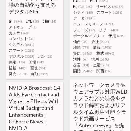
EYE
NTT
(30)
(4050)
場の自動化を支える
Portal
サービス
(130)
(20137)
デジタルSIer
シティ
スマート
(148)
(1236)
データ
(7494)
ai
EYE
SIer
(6994)
(30)
(14)
ニュースリリース
(1023)
アイキューブ
(2)
フェーズ
フリー
(27)
(408)
カメラ
(840)
ポータルアプリ
予定
(3)
(685)
コンパクト
(37)
仙台
会社
(35)
(9322)
システム
(6611)
地域
情報
(773)
(13931)
スマート
(1236)
提供
株式
(16563)
(8960)
デジタル
ポン
(3329)
(22)
活性
活用
(59)
(5660)
判定
工場
(175)
(540)
災害
生活
(304)
(705)
搭載
画像
(1403)
(961)
開始
関西
(22402)
(143)
発売
自動
(2170)
(2857)
ネットワークカメラや
NVIDIA Broadcast 1.4
ウェアラブル対応WEB
Adds Eye Contact and
カメラなどの映像をク
Vignette Effects With
ラウド録画およびリア
Virtual Background
ルタイム再生可能 クラ
Enhancements |
ウド録画サービス
GeForce News |
「Antenna-eye」を提
NVIDIA