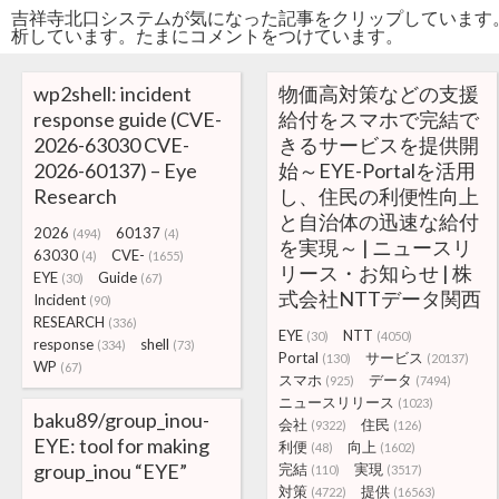
吉祥寺北口システムが気になった記事をクリップしています
析しています。たまにコメントをつけています。
wp2shell: incident
物価高対策などの支援
response guide (CVE-
給付をスマホで完結で
2026-63030 CVE-
きるサービスを提供開
2026-60137) – Eye
始～EYE-Portalを活用
Research
し、住民の利便性向上
と自治体の迅速な給付
2026
60137
(494)
(4)
を実現～ | ニュースリ
63030
CVE-
(4)
(1655)
リース・お知らせ | 株
EYE
Guide
(30)
(67)
式会社NTTデータ関西
Incident
(90)
RESEARCH
(336)
EYE
NTT
(30)
(4050)
response
shell
(334)
(73)
Portal
サービス
(130)
(20137)
WP
(67)
スマホ
データ
(925)
(7494)
ニュースリリース
(1023)
baku89/group_inou-
会社
住民
(9322)
(126)
EYE: tool for making
利便
向上
(48)
(1602)
group_inou “EYE”
完結
実現
(110)
(3517)
対策
提供
(4722)
(16563)