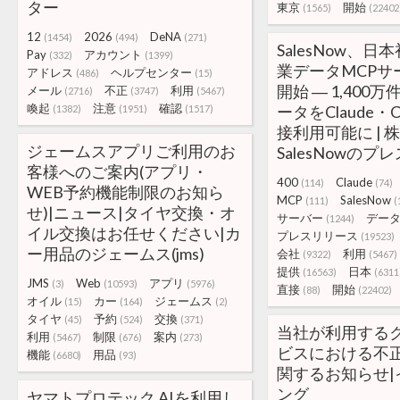
ター
東京
開始
(1565)
(22402
12
2026
DeNA
(1454)
(494)
(271)
SalesNow、日本
Pay
アカウント
(332)
(1399)
業データMCPサ
アドレス
ヘルプセンター
(486)
(15)
開始 ― 1,400
メール
不正
利用
(2716)
(3747)
(5467)
喚起
注意
確認
ータをClaude・C
(1382)
(1951)
(1517)
接利用可能に | 
ジェームスアプリご利用のお
SalesNowの
客様へのご案内(アプリ・
400
Claude
(114)
(74)
WEB予約機能制限のお知ら
MCP
SalesNow
(111)
(
せ)|ニュース|タイヤ交換・オ
サーバー
デー
(1244)
イル交換はお任せください|カ
プレスリリース
(19523)
ー用品のジェームス(jms)
会社
利用
(9322)
(5467)
提供
日本
(16563)
(6311
JMS
Web
アプリ
(3)
(10593)
(5976)
直接
開始
(88)
(22402)
オイル
カー
ジェームス
(15)
(164)
(2)
タイヤ
予約
交換
(45)
(524)
(371)
当社が利用する
利用
制限
案内
(5467)
(676)
(273)
ビスにおける不
機能
用品
(6680)
(93)
関するお知らせ|
ング
ヤマトプロテック AIを利用し