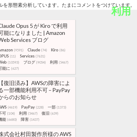
ルを形態素分析しています。たまにコメントをつけています。
利用
Claude Opus 5 が Kiro で利用
可能になりました | Amazon
Web Services ブログ
Amazon
Claude
Kiro
(9591)
(74)
(86)
OPUS
Services
(11)
(7631)
Web
ブログ
利用
(10593)
(9054)
(5467)
可能に
(627)
【復旧済み】AWSの障害によ
る一部機能利用不可 – PayPay
からのお知らせ
AWS
PayPay
一部
(4619)
(228)
(1373)
不可
利用
復旧
(104)
(5467)
(639)
機能
障害
(6680)
(1437)
株式会社村田製作所様の AWS