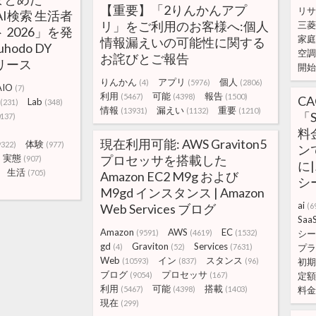
【重要】「2りんかんアプ
リサ
 AI検索 生活者
リ」をご利用のお客様へ:個人
三菱
2026」を発
家庭
情報漏えいの可能性に関する
hodo DY
空調
お詫びとご報告
リース
開始
りんかん
アプリ
個人
(4)
(5976)
(2806)
AIO
(7)
利用
可能
報告
(5467)
(4398)
(1500)
C
Lab
(231)
(348)
情報
漏えい
重要
(13931)
(1132)
(1210)
「
0137)
料
現在利用可能: AWS Graviton5
体験
9322)
(977)
ン
実態
プロセッサを搭載した
(907)
に
生活
(705)
Amazon EC2 M9g および
シー
M9gd インスタンス | Amazon
ai
Web Services ブログ
(6
Saa
Amazon
AWS
EC
(9591)
(4619)
(1532)
シー
gd
Graviton
Services
(4)
(52)
(7631)
プラ
Web
イン
スタンス
(10593)
(837)
(96)
初期
ブログ
プロセッサ
(9054)
(167)
定額
利用
可能
搭載
(5467)
(4398)
(1403)
料金
現在
(299)