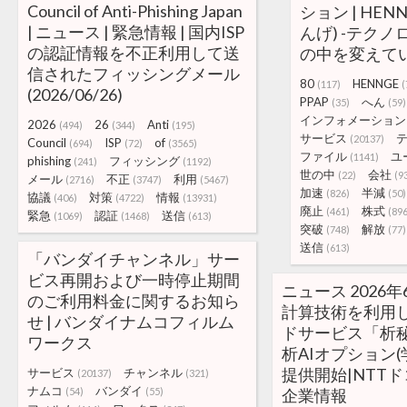
Council of Anti-Phishing Japan
ション | HE
| ニュース | 緊急情報 | 国内ISP
んげ) -テク
の認証情報を不正利用して送
の中を変えて
信されたフィッシングメール
80
HENNGE
(117)
(
(2026/06/26)
PPAP
へん
(35)
(59)
インフォメーション
2026
26
Anti
(494)
(344)
(195)
サービス
(20137)
Council
ISP
of
(694)
(72)
(3565)
ファイル
ユ
(1141)
phishing
フィッシング
(241)
(1192)
世の中
会社
(22)
(9
メール
不正
利用
(2716)
(3747)
(5467)
加速
半減
(826)
(50)
協議
対策
情報
(406)
(4722)
(13931)
廃止
株式
(461)
(89
緊急
認証
送信
(1069)
(1468)
(613)
突破
解放
(748)
(77)
送信
(613)
「バンダイチャンネル」サー
ビス再開および一時停止期間
ニュース 2026年
のご利用料金に関するお知ら
計算技術を利用
せ | バンダイナムコフィルム
ドサービス「析秘
ワークス
析AIオプション(
提供開始|NTT
サービス
チャンネル
(20137)
(321)
ナムコ
バンダイ
(54)
(55)
企業情報