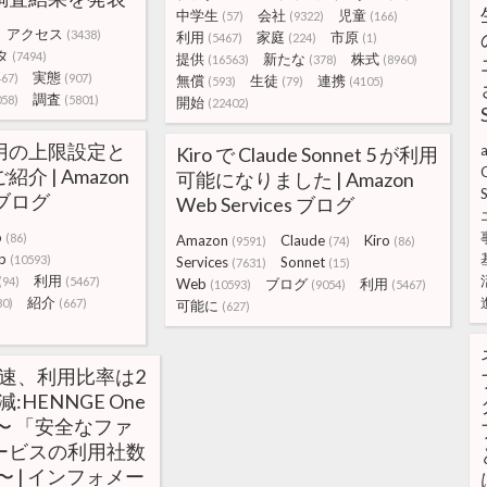
中学生
会社
児童
(57)
(9322)
(166)
アクセス
(3438)
利用
家庭
市原
(5467)
(224)
(1)
タ
(7494)
提供
新たな
株式
(16563)
(378)
(8960)
実態
467)
(907)
無償
生徒
連携
(593)
(79)
(4105)
調査
058)
(5801)
開始
(22402)
利用の上限設定と
a
Kiro で Claude Sonnet 5 が利用
介 | Amazon
可能になりました | Amazon
S
s ブログ
Web Services ブログ
o
(86)
Amazon
Claude
Kiro
(9591)
(74)
(86)
b
(10593)
Services
Sonnet
(7631)
(15)
利用
(94)
(5467)
Web
ブログ
利用
(10593)
(9054)
(5467)
紹介
80)
(667)
可能に
(627)
加速、利用比率は2
:HENNGE One
〜 「安全なファ
ービスの利用社数
〜 | インフォメー