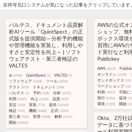
吉祥寺北口システムが気になった記事をクリップしています
バルテス、ドキュメント品質解
AWSの公式オ
析AIツール「QuintSpect」の正
ショップ、無料
式版を提供開始～分析予約機能
ボックス環境
や管理機能を実装し、利用しや
習用にAWSの
すさと安定性を向上～ | ソフト
ド実行など利用
ウェアテスト・第三者検証の
Publickey
VALTES
AWS
Public
(4619)
オンライン
(2109)
ai
QuintSpect
VALTES
(6994)
(1)
(9)
サンドボックス
(10)
ソフトウェア
ツール
(1264)
(2914)
ワークショップ
(16)
テスト
ドキュメント
(873)
(204)
利用
可能に
(5467)
バルテス
予約
分析
(1)
(524)
(2251)
実行
提供
(1026)
(1
利用
向上
品質
(5467)
(1602)
(455)
環境
開始
(1935)
(2
安定
実装
提供
(220)
(773)
(16563)
検証
機能
正式
(955)
(6680)
(1292)
第三者
管理
解析
(326)
(4038)
(1161)
Okta、2万
開始
(22402)
データに基づく
ール利用実態