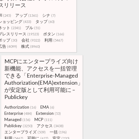
スリリース
UI
アップ
シナ
(245)
(1361)
(7)
ショッピング
タップ
(433)
(60)
ネット
ブル
(2341)
(51)
プレスリリース
ボタン
(19523)
(166)
ポップ
会社
利用
(30)
(9322)
(5467)
広告
株式
(4099)
(8960)
MCPにエンタープライズ向け
新機能、アクセスを一括管理
できる「Enterprise-Managed
Authorization(EMA)extension」
が安定版として利用可能に –
Publickey
Authorization
EMA
(16)
(6)
Enterprise
Extension
(484)
(53)
Managed
MCP
(156)
(111)
Publickey
アクセス
(3250)
(3438)
エンタープライズ
一括
(509)
(196)
利用
可能に
安定
(5467)
(627)
(220)