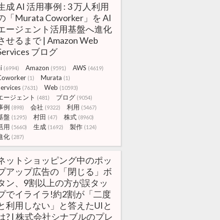
生成 AI 活用事例 : 3 万人利用
の「Murata Coworker」を AI
エージェント活用基盤へ進化
させるまで | Amazon Web
Services ブログ
i
Amazon
AWS
(6994)
(9591)
(4619)
Coworker
Murata
(1)
(1)
ervices
Web
(7631)
(10593)
エージェント
ブログ
(481)
(9054)
事例
会社
利用
(898)
(9322)
(5467)
基盤
村田
株式
(1295)
(47)
(8960)
活用
生成
製作
(5660)
(1692)
(124)
進化
(287)
ネットショッピング中のポッ
プアップ広告の「閉じる」ボ
タン、9割以上の方が誤タッ
プでイライラ!約2割が「二度
と利用しない」と答えたUIと
は? | 株式会社シナブルのプレ