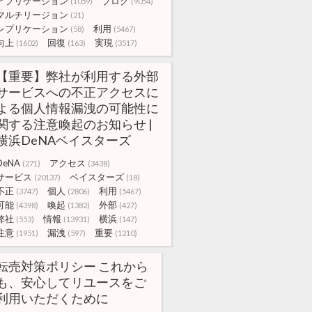
アプリケーション
ブログ
(1059)
(9054)
マルチリージョン
(21)
レプリケーション
利用
(58)
(5467)
向上
回復
実現
(1602)
(163)
(3517)
【重要】弊社が利用する外部
サービスへの不正アクセスに
よる個人情報漏洩の可能性に
関する注意喚起のお知らせ |
横浜DeNAベイスターズ
DeNA
アクセス
(271)
(3438)
サービス
ベイスターズ
(20137)
(18)
不正
個人
利用
(3747)
(2806)
(5467)
可能
喚起
外部
(4398)
(1382)
(427)
弊社
情報
横浜
(553)
(13931)
(147)
注意
漏洩
重要
(1951)
(597)
(1210)
転売対策ポリシー これから
も、安心してリユースをご
利用いただくために