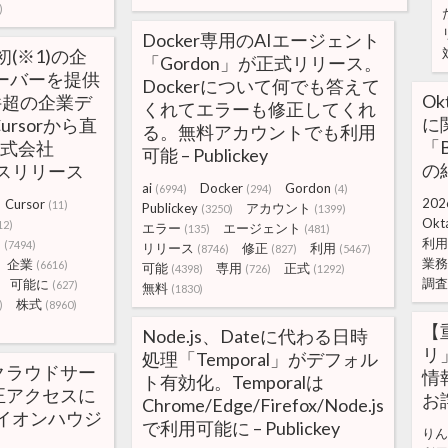
)
Docker専用のAIエージェント
初(※1)の企
「Gordon」が正式リリース。
ーバーを提供
Dockerについて何でも答えて
O
万件超の企業デ
くれてエラーも修正してくれ
に
ursorから直
る。無料アカウントでも利用
「B
株式会社
可能 – Publickey
の
プレスリリース
ai
Docker
Gordon
(6994)
(294)
(4)
202
Cursor
(11)
Publickey
アカウント
(3250)
(1399)
Okt
12)
エラー
エージェント
(135)
(481)
利用
タ
(7494)
リリース
修正
利用
(8746)
(827)
(5467)
業務
企業
(6616)
可能
専用
正式
(4398)
(726)
(1292)
調査
可能に
(627)
無料
(1830)
株式
)
(8960)
【
Node.js、Dateに代わる日時
リ
処理「Temporal」がデフォル
クラウドサー
情
ト有効化。Temporalは
正アクセスに
お
Chrome/Edge/Firefox/Node.js
イオンハウジ
で利用可能に – Publickey
りん