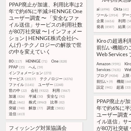
PPAP廃止が加速、利用比率は2
ai
Okta
(6994)
(61)
年で約6%に半減:HENNGE One
ツール
デー
(2914)
ユーザー調査 〜 「安全なファ
企業
利用
(6616)
(5
イル送信」サービスの利用社数
発表
結果
(8587)
(2
が80万社突破 〜 | インフォメー
ション | HENNGE株式会社(へ
Kiro の超過
んげ) -テクノロジーの解放で世
前払い機能のご紹
の中を変えていく
Web Service
80
HENNGE
One
(117)
(71)
(828)
Amazon
Kir
(9591)
PPAP
へん
(35)
(59)
Services
We
(7631)
インフォメーション
(273)
ブログ
上限
(9054)
サービス
テクノロジー
(20137)
(4376)
前払い
機能
(9)
(66
ファイル
ユーザー
(1141)
(2248)
設定
超過
(941)
(33)
世の中
会社
利用
(22)
(9322)
(5467)
加速
半減
安全な
(826)
(50)
(92)
PPAP廃止が
廃止
株式
比率
(461)
(8960)
(82)
年で約6%に半減
突破
解放
調査
(748)
(77)
(5801)
送信
ユーザー調査 
(613)
イル送信」サ
フィッシング対策協議会
が80万社突破 