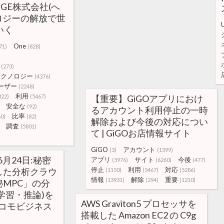
NNGE株式会社(へ
ノロジーの解放で世
いく
One
71)
(828)
(273)
テクノロジー
(4376)
ーザー
(2248)
利用
322)
(5467)
【重要】GiGOアプリにおけ
安全な
(92)
るアカウント利用停止の一時
比率
60)
(82)
解除および今後の対応につい
調査
(5801)
て | GiGOお店情報サイト
GiGO
アカウント
(3)
(1399)
6月24日:秘密
アプリ
サイト
今後
(5976)
(6260)
(477)
停止
利用
対応
した分析クラウ
(1150)
(5467)
(5286)
情報
解除
重要
(13931)
(294)
(1210)
MPC」の分
学習・推論)を
AWS Graviton5 プロセッサを
ドコモビジネス
搭載した Amazon EC2 の C9g