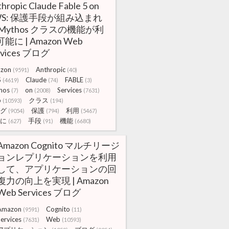
hropic Claude Fable 5 on
WS: 保護手段が組み込まれ
 Mythos クラスの機能が利
能に | Amazon Web
rvices ブログ
zon
Anthropic
(9591)
(40)
S
Claude
FABLE
(4619)
(74)
(3)
hos
on
Services
(7)
(2008)
(7631)
b
クラス
(10593)
(194)
グ
保護
利用
(9054)
(794)
(5467)
に
手段
機能
(627)
(91)
(6680)
Amazon Cognito マルチリージ
ョンレプリケーションを利用
して、アプリケーションの回
復力の向上を実現 | Amazon
Web Services ブログ
Amazon
Cognito
(9591)
(11)
ervices
Web
(7631)
(10593)