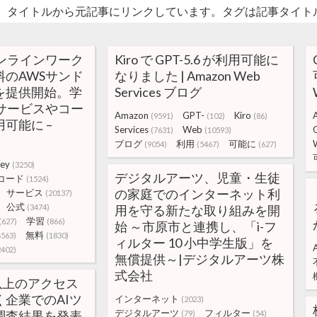
。タイトルから元記事にリンクしています。タグは記事タイト
ンラインワーク
Kiro で GPT-5.6 が利用可能に
のAWSサンド
なりました | Amazon Web
を提供開始。学
Services ブログ
サービスやコー
Amazon
GPT-
Kiro
(9591)
(102)
(86)
可能に –
Services
Web
(7631)
(10593)
ブログ
利用
可能に
(9054)
(5467)
(627)
key
(3250)
デジタルアーツ、児童・生徒
コード
(1524)
の家庭でのインターネット利
サービス
(20137)
公式
(3474)
用を守る新たな取り組みを開
学習
(627)
(866)
始 ～市原市と連携し、「i-フ
無料
6563)
(1830)
ィルター 10 小中学生版」を
2402)
無償提供～|デジタルアーツ株
式会社
社以上のアクセス
企業でのAIツ
インターネット
(2023)
デジタルアーツ
フィルター
調査結果を発表
(79)
(54)