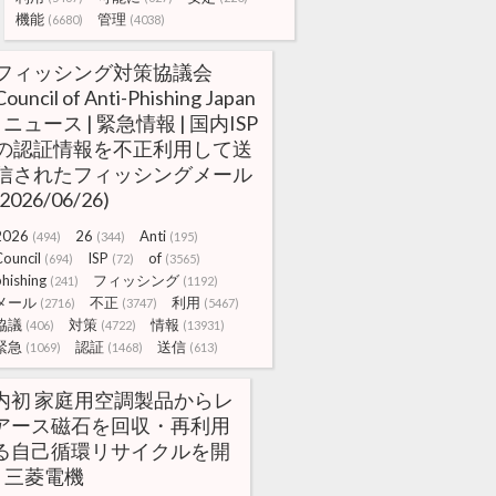
機能
管理
(6680)
(4038)
フィッシング対策協議会
Council of Anti-Phishing Japan
| ニュース | 緊急情報 | 国内ISP
の認証情報を不正利用して送
信されたフィッシングメール
(2026/06/26)
2026
26
Anti
(494)
(344)
(195)
Council
ISP
of
(694)
(72)
(3565)
hishing
フィッシング
(241)
(1192)
メール
不正
利用
(2716)
(3747)
(5467)
協議
対策
情報
(406)
(4722)
(13931)
緊急
認証
送信
(1069)
(1468)
(613)
内初 家庭用空調製品からレ
アース磁石を回収・再利用
る自己循環リサイクルを開
| 三菱電機