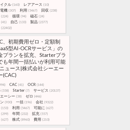
イクル
レアアース
(160)
(10)
電機
利用
回収
(307)
(5467)
(238)
循環
磁石
(224)
(94)
(24)
自己
製品
(41)
(133)
(2377)
(22402)
AC、初期費用ゼロ・定額制
SaaS型AI-OCRサービス」の
金プランを拡充、Starterプラ
でも年間一括払いが利用可能
|ニュース|株式会社シーエー
(CAC)
CAC
OCR
994)
(41)
(144)
S
Starter
サービス
(558)
(7)
(20137)
エーシー
ゼロ
(38)
(446)
ン
一括
会社
(930)
(196)
(9322)
利用
可能に
(153)
(5467)
(627)
年間
拡充
(299)
(232)
(557)
株式
費用
(627)
(8960)
(210)