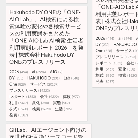
「ONE-AIO Lab
Hakuhodo DY ONEの「ONE-
利用実態レポート 
AIO Lab」、AI検索による検
表 | 株式会社Haku
索体験の変化や各検索サービ
ONEのプレスリ
スの利用実態をまとめた
2026
ai
(494)
(6994)
「ONE-AIO Lab AI検索 生活者
DY
HAKUHODO
(235)
利用実態レポート 2026」を発
One
サービス
(828)
(2
表 | 株式会社Hakuhodo DY
プレスリリース
(19523)
ONEのプレスリリース
レポート
会社
(1353)
(
利用
変化
(5467)
(358)
2026
ai
AIO
(494)
(6994)
(7)
株式
検索
(8960)
(1620)
DY
HAKUHODO
Lab
(235)
(231)
(348)
発表
(8587)
One
サービス
(828)
(20137)
プレスリリース
(19523)
レポート
会社
体験
(1353)
(9322)
(977)
利用
変化
実態
(5467)
(358)
(907)
株式
検索
生活
(8960)
(1620)
(705)
発表
(8587)
GitLab、AIエージェント向けの
次世代Git互換ソースコード管