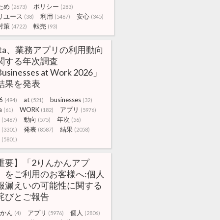
ため
ポリシー
(2673)
(283)
リユース
利用
安心
(38)
(5467)
(345)
対策
転売
(4722)
(93)
kta、業務アプリの利用動向
関する年次調査
usinesses at Work 2026」
結果を発表
6
at
businesses
(494)
(521)
(32)
a
WORK
アプリ
(61)
(182)
(5976)
動向
年次
(5467)
(575)
(56)
発表
結果
(3301)
(8587)
(2058)
(5801)
重要】「2りんかんアプ
」をご利用のお客様へ:個人
報漏えいの可能性に関する
詫びとご報告
かん
アプリ
個人
(4)
(5976)
(2806)