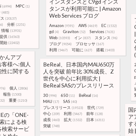
インスタンスと C9gd インス
i
MPC
(6994)
(1)
タンスが利用可能に | Amazon
ン
(485)
Web Services ブログ
ビス
(20137)
分析
6)
(2251)
Amazon
AWS
EC
(9591)
(4619)
(1532)
情報
(13931)
gd
Graviton
Services
(4)
(52)
(7631)
提供
(16563)
Web
イン
スタンス
(10593)
(837)
(96)
開始
(22402)
ブログ
プロセッサ
(9054)
(167)
利用
可能に
搭載
(5467)
(627)
(1403)
んかんアプ
客様へ:個人
BeReal、日本国内MAU650万
能性に関する
人を突破 前年比 30%成長、Z
p
世代を中心に利用拡大 |
BeReal SASのプレスリリース
個人
976)
(2806)
報告
(1500)
30
650
BeReal
(994)
(11)
(16)
重要
32)
(1210)
MAU
SAS
(17)
(40)
プレスリリース
世代
(19523)
(729)
国
中心
利用
前年
ONEの「ONE-
(209)
(5467)
(128)
ア
成長
拡大
日本
(460)
(1532)
(6311)
I検索による検
す
突破
(748)
各検索サービ
始 
まとめた