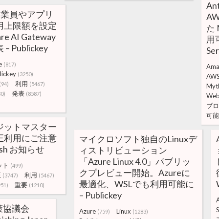
Ant
e、従業員やアプリ
A
用上限額を設定
た
e AI Gateway
用可
Publickey
Se
e
(817)
Ama
lickey
(3250)
AW
利用
(94)
(5467)
Myt
発表
80)
(8587)
We
ブロ
可能
ジットマスター
正利用にご注意
マイクロソフト独自のLinuxデ
ash お知らせ
ィストリビューション
「Azure Linux 4.0」パブリッ
ット
(499)
クプレビュー開始。Azureに
正
利用
(3747)
(5467)
最適化、WSLでも利用可能に
重要
951)
(1210)
– Publickey
策協議会
S
Azure
Linux
(759)
(1283)