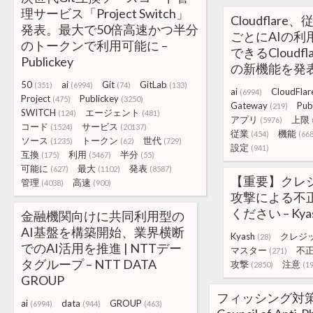
理サービス「Project Switch」
Cloudflar
発表。最大で50倍高速かつ半分
ごとにAIの利
のトークンで利用可能に –
できるCloudflar
Publickey
の新機能を発表 – 
50
ai
Git
GitLab
(351)
(6994)
(74)
(133)
ai
CloudFlar
(6994)
Project
Publickey
(475)
(3250)
Gateway
Pub
(219)
SWITCH
エージェント
(124)
(481)
アプリ
上限
(5976)
コード
サービス
(1524)
(20137)
従業
機能
(454)
(66
ソース
トークン
世代
(1235)
(62)
(729)
設定
(941)
互換
利用
半分
(175)
(5467)
(55)
可能に
最大
発表
(627)
(1102)
(8587)
【重要】クレ
管理
高速
(4038)
(900)
攻撃による不
ください – Ky
金融機関向けに共同利用型の
AI基盤を構築開始、業界横断
Kyash
クレジ
(28)
でのAI活用を推進 | NTTデー
マスター
不
(271)
タグループ – NTT DATA
攻撃
注意
(2850)
(1
GROUP
フィッシング対
ai
data
GROUP
(6994)
(944)
(463)