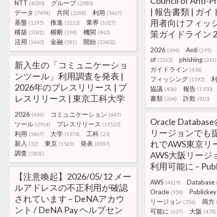
Council of Anti-P
NTT
グループ
(4050)
(2980)
| 報告書類 | ガイ
データ
共同
利用
(7494)
(2298)
(5467)
用者向けフィッ
基盤
推進
業界
(1295)
(2222)
(1027)
構築
横断
機関
策ガイドライン 2
(2041)
(194)
(842)
活用
金融
開始
(5660)
(581)
(22402)
2026
Anti
(494)
(195)
of
phishing
(3565)
(241)
新入生の「コミュニケーショ
ガイドライン
(438)
ンツール」利用調査を発表 |
フィッシング
(1192)
2026年のプレスリリース | プ
協議
報告
(406)
(1500)
レスリリース | 東京工科大学
書類
詐欺
(264)
(810)
2026
コミュニケーション
(494)
(647)
Oracle Datab
ツール
プレスリリース
(2914)
(19523)
リージョンでも
利用
大学
工科
(5467)
(1374)
(23)
れでAWS東京リ
新入
東京
発表
(32)
(1565)
(8587)
調査
AWS大阪リージ
(5801)
利用可能に – Publi
【注意喚起】2026/05/12 メー
AWS
Database
(4619)
ルアドレスの不正利用が確認
Oracle
Publickey
(958)
されています – DeNAアカウ
リージョン
両方
(356)
ント / DeNA Pay ヘルプセン
可能に
大阪
(627)
(478)