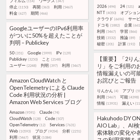
フィルム
ワークス
(114)
(347)
2026
24
a
停止
再開
利用
(494)
(521)
(1150)
(363)
(5467)
NTT
オプショ
料金
期間
(4050)
(627)
(466)
クラウド
サー
(6696)
ドコモ
企業
(1882)
(661
GoogleユーザーのIPv6利用率
利用
学習
(5467)
(866)
がついに50%を超えたことが
技術
推論
(3532)
(89)
判明 – Publickey
秘密
計算
(201)
(192)
50
Google
IPv
(351)
(5999)
(129)
【重要】「2り
Publickey
こと
(3250)
(2148)
リ」をご利用のお
ユーザー
判明
利用
(2248)
(397)
(5467)
情報漏えいの可
Amazon CloudWatch と
お詫びとご報告
OpenTelemetry による Claude
りんかん
アプリ
(4)
(5
Code 利用状況の分析 |
利用
可能
(5467)
(4398)
Amazon Web Services ブログ
情報
漏えい
(13931)
(11
Amazon
Claude
(9591)
(74)
Hakuhodo DY 
CloudWatch
Code
(128)
(507)
AIO Lab」、A
OpenTelemetry
Services
(12)
(7631)
Web
ブログ
分析
(10593)
(9054)
(2251)
索体験の変化や
利用
状況
(5467)
(1084)
スの利用実態を