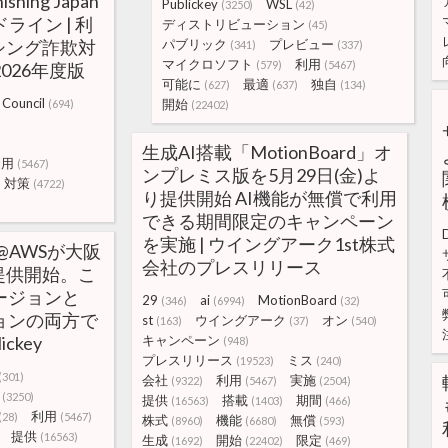
hishing Japan
Publickey
WSL
(3250)
(42)
ドライン | 利
ディストリビューション
(45)
シング詐欺対
パブリック
プレビュー
(341)
(337)
マイクロソフト
利用
(579)
(5467)
026年度版
可能に
最適
独自
(627)
(637)
(134)
Council
開始
(694)
(22402)
生成AI搭載「MotionBoard」オ
利用
(5467)
ンプレミス版を5月29日(金)よ
対策
(4722)
り提供開始 AI機能が無償で利用
できる期間限定のキャンペーン
を実施 | ウイングアーク1st株式
ase@AWSが大阪
会社のプレスリリース
提供開始。こ
ージョンと
29
ai
MotionBoard
(346)
(6994)
(32)
ョンの両方で
st
ウイングアーク
オン
(163)
(37)
(540)
ckey
キャンペーン
(948)
プレスリリース
ミス
(19523)
(240)
(301)
会社
利用
実施
(9322)
(5467)
(2504)
(3250)
提供
搭載
期間
(16563)
(1403)
(466)
利用
(28)
(5467)
株式
機能
無償
(8960)
(6680)
(593)
提供
(16563)
生成
開始
限定
(1692)
(22402)
(469)