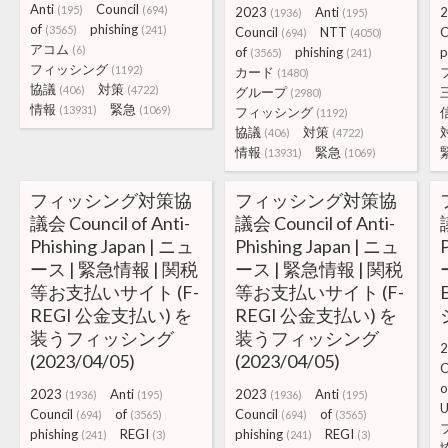
Anti
Council
(195)
(694)
2023
Anti
2
(1936)
(195)
of
phishing
(3565)
(241)
Council
NTT
C
(694)
(4050)
アコム
(6)
of
phishing
p
(3565)
(241)
フィッシング
(1192)
カード
(1480)
協議
対策
(406)
(4722)
グループ
(2980)
情報
緊急
(13931)
(1069)
フィッシング
(1192)
協議
対策
(406)
(4722)
情報
緊急
(13931)
(1069)
フィッシング対策協
フィッシング対策協
議会 Council of Anti-
議会 Council of Anti-
Phishing Japan | ニュ
Phishing Japan | ニュ
ース | 緊急情報 | 関税
ース | 緊急情報 | 関税
等お支払いサイト (F-
等お支払いサイト (F-
REGI 公金支払い) を
REGI 公金支払い) を
装うフィッシング
装うフィッシング
2
(2023/04/05)
(2023/04/05)
C
o
2023
Anti
2023
Anti
(1936)
(195)
(1936)
(195)
U
Council
of
Council
of
(694)
(3565)
(694)
(3565)
phishing
REGI
phishing
REGI
(241)
(3)
(241)
(3)