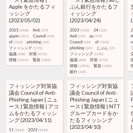
Apple をかたるフィ
ぶん銀行をかたるフ
ッシング
ィッシング
(2023/05/02)
(2023/04/24)
2023
Anti
2023
24
2
(1936)
(195)
(1936)
(521)
apple
Council
Anti
au
A
(3317)
(694)
(195)
(575)
of
phishing
Council
of
o
(3565)
(241)
(694)
(3565)
フィッシング
phishing
じぶん
(1192)
(241)
(21)
協議
対策
フィッシング
(406)
(4722)
(1192)
情報
緊急
協議
対策
(13931)
(1069)
(406)
(4722)
情報
緊急
(13931)
(1069)
銀行
(629)
フィッシング対策協
フィッシング対策協
議会 Council of Anti-
議会 Council of Anti-
Phishing Japan | ニュ
Phishing Japan | ニュ
ース | 緊急情報 | アコ
ース | 緊急情報 | NTT
ムをかたるフィッシ
グループカードをか
ング (2023/04/11)
たるフィッシング
(2023/04/10)
11
2023
(1664)
(1936)