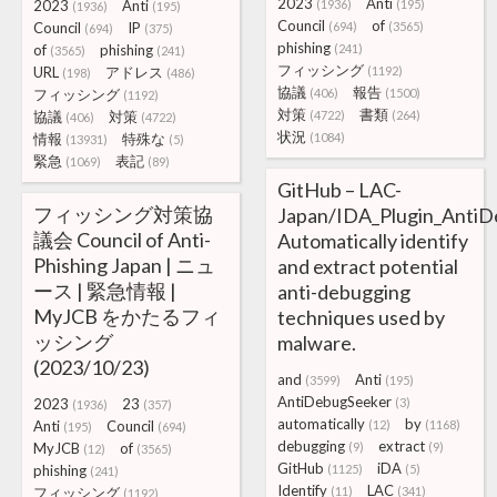
2023
Anti
2023
Anti
(1936)
(195)
(1936)
(195)
Council
of
Council
IP
(694)
(3565)
(694)
(375)
phishing
of
phishing
(241)
(3565)
(241)
フィッシング
URL
アドレス
(1192)
(198)
(486)
協議
報告
フィッシング
(406)
(1500)
(1192)
対策
書類
協議
対策
(4722)
(264)
(406)
(4722)
状況
情報
特殊な
(1084)
(13931)
(5)
緊急
表記
(1069)
(89)
GitHub – LAC-
フィッシング対策協
Japan/IDA_Plugin_AntiD
議会 Council of Anti-
Automatically identify
Phishing Japan | ニュ
and extract potential
ース | 緊急情報 |
anti-debugging
MyJCB をかたるフィ
techniques used by
ッシング
malware.
(2023/10/23)
and
Anti
(3599)
(195)
AntiDebugSeeker
2023
23
(3)
(1936)
(357)
automatically
by
Anti
Council
(12)
(1168)
(195)
(694)
debugging
extract
MyJCB
of
(9)
(9)
(12)
(3565)
GitHub
iDA
phishing
(1125)
(5)
(241)
Identify
LAC
フィッシング
(11)
(341)
(1192)