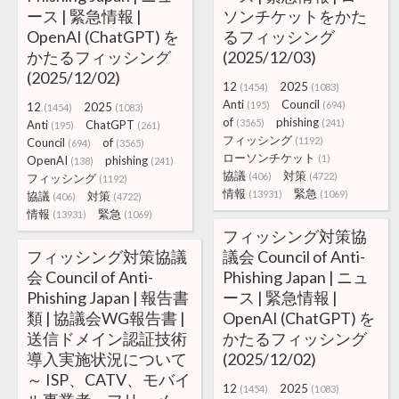
ース | 緊急情報 |
ソンチケットをかた
OpenAI (ChatGPT) を
るフィッシング
かたるフィッシング
(2025/12/03)
(2025/12/02)
12
2025
(1454)
(1083)
Anti
Council
(195)
(694)
12
2025
(1454)
(1083)
of
phishing
(3565)
(241)
Anti
ChatGPT
(195)
(261)
フィッシング
(1192)
Council
of
(694)
(3565)
ローソンチケット
(1)
OpenAI
phishing
(138)
(241)
協議
対策
(406)
(4722)
フィッシング
(1192)
情報
緊急
(13931)
(1069)
協議
対策
(406)
(4722)
情報
緊急
(13931)
(1069)
フィッシング対策協
フィッシング対策協議
議会 Council of Anti-
会 Council of Anti-
Phishing Japan | ニュ
Phishing Japan | 報告書
ース | 緊急情報 |
類 | 協議会WG報告書 |
OpenAI (ChatGPT) を
送信ドメイン認証技術
かたるフィッシング
導入実施状況について
(2025/12/02)
～ ISP、CATV、モバイ
12
2025
(1454)
(1083)