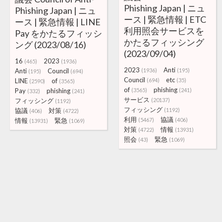
Phishing Japan | ニュ
Phishing Japan | ニュ
ース | 緊急情報 | ETC
ース | 緊急情報 | LINE
利用照会サービスを
Pay をかたるフィッシ
かたるフィッシング
ング (2023/08/16)
(2023/09/04)
16
2023
(465)
(1936)
2023
Anti
Anti
Council
(1936)
(195)
(195)
(694)
Council
etc
LINE
of
(694)
(35)
(2590)
(3565)
of
phishing
Pay
phishing
(3565)
(241)
(332)
(241)
サービス
フィッシング
(20137)
(1192)
フィッシング
協議
対策
(1192)
(406)
(4722)
利用
協議
情報
緊急
(5467)
(406)
(13931)
(1069)
対策
情報
(4722)
(13931)
照会
緊急
(43)
(1069)