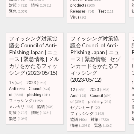
対策
情報
products
(4722)
(13931)
(100)
緊急
Releases
Test
(1069)
(734)
(111)
Virus
(20)
フィッシング対策協
フィッシング対策協
議会 Council of Anti-
議会 Council of Anti-
Phishing Japan | ニュ
Phishing Japan | ニュ
ース | 緊急情報 | メル
ース | 緊急情報 | セゾ
カリをかたるフィッ
ンカードをかたるフ
シング (2023/05/15)
ィッシング
(2023/05/12)
15
2023
1
(623)
(1936)
Anti
Council
A
(195)
(694)
12
2023
(1454)
(1936)
of
phishing
o
(3565)
(241)
Anti
Council
(195)
(694)
フィッシング
(1192)
of
phishing
(3565)
(241)
メルカリ
協議
(373)
(406)
セゾンカード
(20)
対策
情報
(4722)
(13931)
フィッシング
(1192)
緊急
(1069)
協議
対策
(406)
(4722)
情報
緊急
(13931)
(1069)