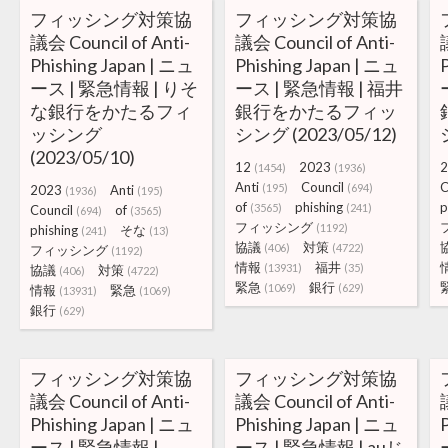
フィッシング対策協
フィッシング対策協
議会 Council of Anti-
議会 Council of Anti-
Phishing Japan | ニュ
Phishing Japan | ニュ
ース | 緊急情報 | りそ
ース | 緊急情報 | 福井
な銀行をかたるフィ
銀行をかたるフィッ
ッシング
シング (2023/05/12)
(2023/05/10)
12
2023
2
(1454)
(1936)
Anti
Council
C
(195)
(694)
2023
Anti
(1936)
(195)
of
phishing
p
(3565)
(241)
Council
of
(694)
(3565)
フィッシング
(1192)
phishing
そな
(241)
(13)
協議
対策
(406)
(4722)
フィッシング
(1192)
情報
福井
(13931)
(35)
協議
対策
(406)
(4722)
緊急
銀行
(1069)
(629)
情報
緊急
(13931)
(1069)
銀行
(629)
フィッシング対策協
フィッシング対策協
議会 Council of Anti-
議会 Council of Anti-
Phishing Japan | ニュ
Phishing Japan | ニュ
ース | 緊急情報 |
ース | 緊急情報 | auじ