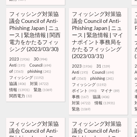
フィッシング対策協
フィッシング対策協
議会 Council of Anti-
議会 Council of Anti-
Phishing Japan | ニュ
Phishing Japan | ニュ
ース | 緊急情報 | 関西
ース | 緊急情報 | マイ
電力をかたるフィッ
ナポイント事務局を
シング (2023/03/30)
かたるフィッシング
(2023/03/31)
2023
30
(1936)
(994)
Anti
Council
(195)
(694)
2023
31
2
(1936)
(539)
of
phishing
(3565)
(241)
Anti
Council
A
(195)
(694)
フィッシング
(1192)
of
phishing
o
(3565)
(241)
協議
対策
(406)
(4722)
フィッシング
(1192)
情報
緊急
(13931)
(1069)
ポイント
マイナ
(990)
(89)
関西電力
(32)
事務
協議
(167)
(406)
対策
情報
(4722)
(13931)
緊急
(1069)
フィッシング対策協
フィッシング対策協
議会 Council of Anti-
議会 Council of Anti-