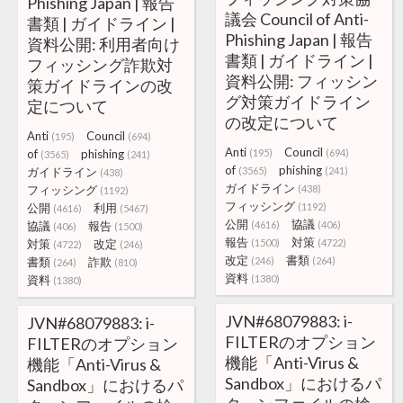
Phishing Japan | 報告
議会 Council of Anti-
書類 | ガイドライン |
Phishing Japan | 報告
資料公開: 利用者向け
書類 | ガイドライン |
フィッシング詐欺対
資料公開: フィッシン
策ガイドラインの改
グ対策ガイドライン
定について
の改定について
Anti
Council
(195)
(694)
Anti
Council
of
phishing
(195)
(694)
(3565)
(241)
of
phishing
ガイドライン
(3565)
(241)
(438)
ガイドライン
フィッシング
(438)
(1192)
フィッシング
公開
利用
(1192)
(4616)
(5467)
公開
協議
協議
報告
(4616)
(406)
(406)
(1500)
報告
対策
対策
改定
(1500)
(4722)
(4722)
(246)
改定
書類
書類
詐欺
(246)
(264)
(264)
(810)
資料
資料
(1380)
(1380)
JVN#68079883: i-
JVN#68079883: i-
FILTERのオプション
FILTERのオプション
機能「Anti-Virus &
機能「Anti-Virus &
Sandbox」におけるパ
Sandbox」におけるパ