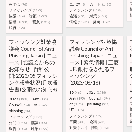
みずほ
エポス
カード
(76)
(8)
(1480)
フィッシング
フィッシング
(1192)
(1192)
協議
対策
協議
対策
(406)
(4722)
(406)
(4722)
情報
緊急
情報
緊急
(13931)
(1069)
(13931)
(1069)
銀行
(629)
フィッシング対策協
フィッシング対策協
議会 Council of Anti-
議会 Council of Anti-
Phishing Japan | ニュ
Phishing Japan | ニュ
ース | 協議会からの
ース | 緊急情報 | 三菱
お知らせ | 資料公
UFJ銀行をかたるフ
開:2023/05 フィッシ
ィッシング
ング報告状況(月次報
(2023/06/16)
1
告書)公開のお知らせ
A
16
2023
(465)
(1936)
o
Anti
Council
(195)
(694)
2023
Anti
(1936)
(195)
of
phishing
(3565)
(241)
Council
of
(694)
(3565)
UFJ
(105)
phishing
(241)
フィッシング
(1192)
フィッシング
(1192)
三菱
協議
(303)
(406)
公開
協議
(4616)
(406)
対策
情報
(4722)
(13931)
報告
対策
(1500)
(4722)