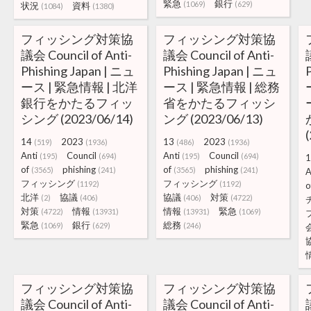
緊急
銀行
(1069)
(629)
状況
資料
(1084)
(1380)
フィッシング対策協
フィッシング対策協
議会 Council of Anti-
議会 Council of Anti-
Phishing Japan | ニュ
Phishing Japan | ニュ
ース | 緊急情報 | 北洋
ース | 緊急情報 | 総務
銀行をかたるフィッ
省をかたるフィッシ
シング (2023/06/14)
ング (2023/06/13)
14
2023
13
2023
(519)
(1936)
(486)
(1936)
Anti
Council
Anti
Council
(195)
(694)
(195)
(694)
1
of
phishing
of
phishing
(3565)
(241)
(3565)
(241)
A
フィッシング
フィッシング
(1192)
(1192)
o
北洋
協議
協議
対策
(2)
(406)
(406)
(4722)
対策
情報
情報
緊急
(4722)
(13931)
(13931)
(1069)
緊急
銀行
総務
(1069)
(629)
(246)
フィッシング対策協
フィッシング対策協
議会 Council of Anti-
議会 Council of Anti-