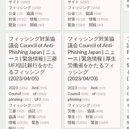
サイト
サイト
(6260)
(6260)
フィッシング
フィッシング
(1192)
(1192)
公金
協議
公金
協議
(13)
(406)
(13)
(406)
対策
情報
対策
情報
(4722)
(13931)
(4722)
(13931)
緊急
関税
緊急
関税
(1069)
(40)
(1069)
(40)
フィッシング対策協
フィッシング対策協
議会 Council of Anti-
議会 Council of Anti-
Phishing Japan | ニュ
Phishing Japan | ニュ
ース | 緊急情報 | 三菱
ース | 緊急情報 | 厚生
UFJ信託銀行をかた
労働省をかたるフィ
るフィッシング
ッシング
(2023/04/05)
(2023/04/03)
2023
Anti
2023
Anti
2
(1936)
(195)
(1936)
(195)
Council
of
Council
of
C
(694)
(3565)
(694)
(3565)
phishing
UFJ
phishing
p
(241)
(105)
(241)
フィッシング
フィッシング
(1192)
(1192)
三菱
信託
労働
協議
(303)
(27)
(226)
(406)
協議
対策
厚生
対策
(406)
(4722)
(57)
(4722)
情報
緊急
情報
緊急
(13931)
(1069)
(13931)
(1069)
銀行
(629)