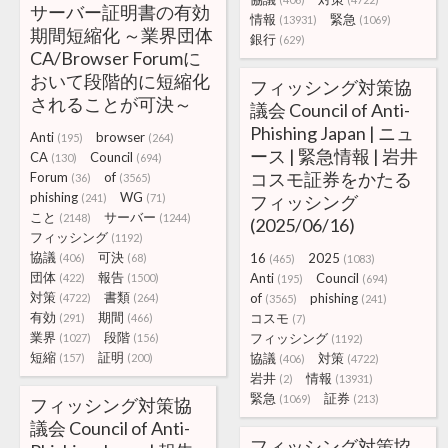
サーバー証明書の有効
情報
緊急
(13931)
(1069)
期間短縮化 ～業界団体
銀行
(629)
CA/Browser Forumに
おいて段階的に短縮化
フィッシング対策協
されることが可決～
議会 Council of Anti-
Phishing Japan | ニュ
Anti
browser
(195)
(264)
ース | 緊急情報 | 岩井
CA
Council
(130)
(694)
コスモ証券をかたる
Forum
of
(36)
(3565)
phishing
WG
(241)
(71)
フィッシング
こと
サーバー
(2148)
(1244)
(2025/06/16)
フィッシング
(1192)
協議
可決
16
2025
(406)
(68)
(465)
(1083)
団体
報告
Anti
Council
(422)
(1500)
(195)
(694)
対策
書類
of
phishing
(4722)
(264)
(3565)
(241)
有効
期間
コスモ
(291)
(466)
(7)
業界
段階
フィッシング
(1027)
(156)
(1192)
短縮
証明
協議
対策
(157)
(200)
(406)
(4722)
岩井
情報
(2)
(13931)
緊急
証券
(1069)
(213)
フィッシング対策協
議会 Council of Anti-
フィッシング対策協