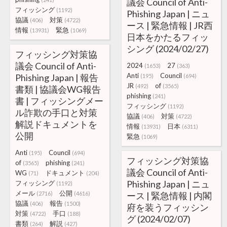
議会 Council of Anti-
フィッシング
(1192)
Phishing Japan | ニュ
協議
対策
(406)
(4722)
ース | 緊急情報 | JR西
情報
緊急
(13931)
(1069)
日本をかたるフィッ
シング (2024/02/27)
フィッシング対策協
議会 Council of Anti-
2024
27
(1653)
(363)
Anti
Council
Phishing Japan | 報告
(195)
(694)
JR
of
(492)
(3565)
書類 | 協議会WG報告
phishing
(241)
書 | フィッシングメー
フィッシング
(1192)
ル詐欺の手口と対策
協議
対策
(406)
(4722)
解説ドキュメントを
情報
日本
(13931)
(6311)
公開
緊急
(1069)
Anti
Council
(195)
(694)
フィッシング対策協
of
phishing
(3565)
(241)
議会 Council of Anti-
WG
ドキュメント
(71)
(204)
Phishing Japan | ニュ
フィッシング
(1192)
メール
公開
(2716)
(4616)
ース | 緊急情報 | 内閣
協議
報告
(406)
(1500)
府を装うフィッシン
対策
手口
(4722)
(188)
グ (2024/02/07)
書類
解説
(264)
(427)