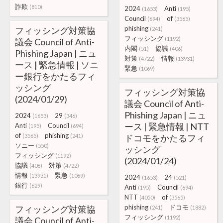
詐欺
(810)
2024
Anti
(1653)
(195)
Council
of
(694)
(3565)
phishing
フィッシング対策協
(241)
フィッシング
(1192)
議会 Council of Anti-
内閣
協議
(51)
(406)
Phishing Japan | ニュ
対策
情報
(4722)
(13931)
ース | 緊急情報 | ソニ
緊急
(1069)
ー銀行をかたるフィ
ッシング
フィッシング対策協
(2024/01/29)
議会 Council of Anti-
Phishing Japan | ニュ
2024
29
(1653)
(346)
ース | 緊急情報 | NTT
Anti
Council
(195)
(694)
of
phishing
(3565)
(241)
ドコモをかたるフィ
ソニー
(550)
ッシング
フィッシング
(1192)
(2024/01/24)
協議
対策
(406)
(4722)
情報
緊急
(13931)
(1069)
2024
24
(1653)
(521)
銀行
(629)
Anti
Council
(195)
(694)
NTT
of
(4050)
(3565)
phishing
ドコモ
フィッシング対策協
(241)
(1882)
フィッシング
(1192)
議会 Council of Anti-