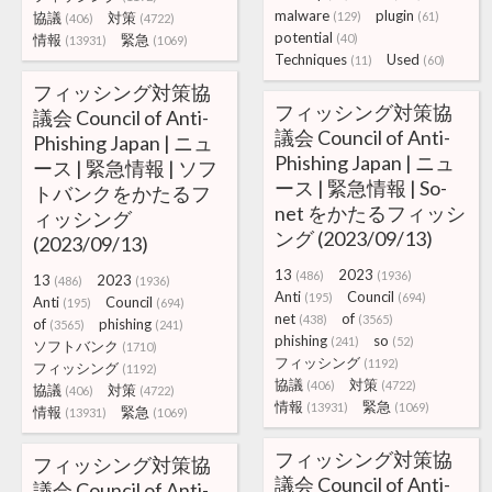
malware
plugin
協議
対策
(129)
(61)
(406)
(4722)
potential
情報
緊急
(40)
(13931)
(1069)
Techniques
Used
(11)
(60)
フィッシング対策協
フィッシング対策協
議会 Council of Anti-
議会 Council of Anti-
Phishing Japan | ニュ
Phishing Japan | ニュ
ース | 緊急情報 | ソフ
ース | 緊急情報 | So-
トバンクをかたるフ
net をかたるフィッシ
ィッシング
ング (2023/09/13)
(2023/09/13)
13
2023
(486)
(1936)
13
2023
(486)
(1936)
Anti
Council
(195)
(694)
Anti
Council
(195)
(694)
net
of
(438)
(3565)
of
phishing
(3565)
(241)
phishing
so
(241)
(52)
ソフトバンク
(1710)
フィッシング
(1192)
フィッシング
(1192)
協議
対策
(406)
(4722)
協議
対策
(406)
(4722)
情報
緊急
(13931)
(1069)
情報
緊急
(13931)
(1069)
フィッシング対策協
フィッシング対策協
議会 Council of Anti-
議会 Council of Anti-