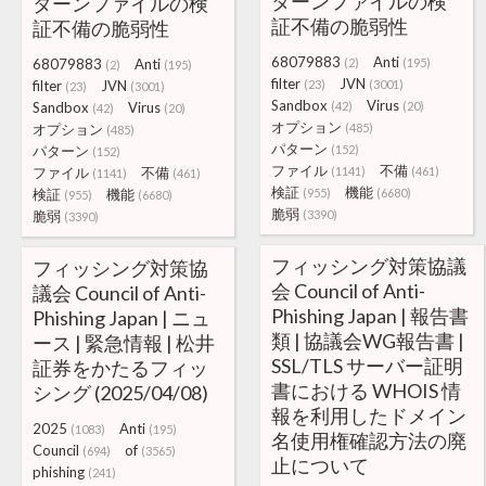
ターンファイルの検
ターンファイルの検
証不備の脆弱性
証不備の脆弱性
68079883
Anti
68079883
Anti
(2)
(195)
(2)
(195)
filter
JVN
filter
JVN
(23)
(3001)
(23)
(3001)
Sandbox
Virus
Sandbox
Virus
(42)
(20)
(42)
(20)
オプション
オプション
(485)
(485)
パターン
パターン
(152)
(152)
ファイル
不備
ファイル
不備
(1141)
(461)
(1141)
(461)
検証
機能
検証
機能
(955)
(6680)
(955)
(6680)
脆弱
脆弱
(3390)
(3390)
フィッシング対策協議
フィッシング対策協
会 Council of Anti-
議会 Council of Anti-
Phishing Japan | 報告書
Phishing Japan | ニュ
類 | 協議会WG報告書 |
ース | 緊急情報 | 松井
SSL/TLS サーバー証明
証券をかたるフィッ
書における WHOIS 情
シング (2025/04/08)
報を利用したドメイン
2025
Anti
(1083)
(195)
名使用権確認方法の廃
Council
of
(694)
(3565)
止について
phishing
(241)