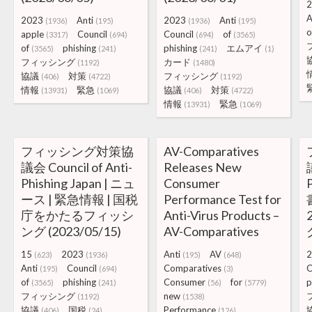
2
A
2023
Anti
2023
Anti
(1936)
(195)
(1936)
(195)
o
apple
Council
Council
of
(3317)
(694)
(694)
(3565)
of
phishing
phishing
エムアイ
(3565)
(241)
(241)
(1)
フィッシング
カード
(1192)
(1480)
協議
対策
フィッシング
(406)
(4722)
(1192)
情報
緊急
協議
対策
(13931)
(1069)
(406)
(4722)
情報
緊急
(13931)
(1069)
フィッシング対策協
AV-Comparatives
議会 Council of Anti-
Releases New
Phishing Japan | ニュ
Consumer
ース | 緊急情報 | 国税
Performance Test for
庁をかたるフィッシ
Anti-Virus Products –
ング (2023/05/15)
AV-Comparatives
15
2023
Anti
AV
2
(623)
(1936)
(195)
(648)
Anti
Council
Comparatives
C
(195)
(694)
(3)
of
phishing
Consumer
for
p
(3565)
(241)
(56)
(5779)
フィッシング
new
(1192)
(1538)
協議
国税
Performance
(406)
(24)
(126)