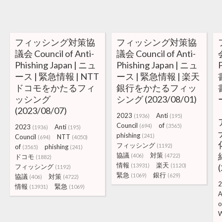
フィッシング対策協
フィッシング対策協
議会 Council of Anti-
議会 Council of Anti-
会
Phishing Japan | ニュ
Phishing Japan | ニュ
ース | 緊急情報 | NTT
ース | 緊急情報 | 楽天
ドコモをかたるフィ
銀行をかたるフィッ
ッシング
シング (2023/08/01)
(2023/08/07)
2023
Anti
(1936)
(195)
Council
of
(694)
(3565)
2023
Anti
(1936)
(195)
phishing
(241)
Council
NTT
(694)
(4050)
フィッシング
(1192)
of
phishing
(3565)
(241)
協議
対策
(406)
(4722)
ドコモ
(1882)
情報
楽天
(13931)
(1120)
フィッシング
(1192)
緊急
銀行
(1069)
(629)
協議
対策
(406)
(4722)
2
情報
緊急
(13931)
(1069)
A
o