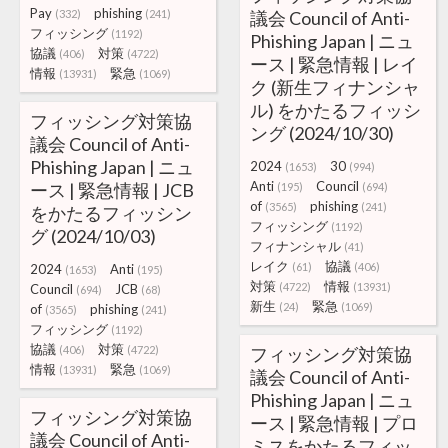
Pay
phishing
(332)
(241)
議会 Council of Anti-
フィッシング
(1192)
Phishing Japan | ニュ
協議
対策
(406)
(4722)
ース | 緊急情報 | レイ
情報
緊急
(13931)
(1069)
ク (新生フィナンシャ
ル) をかたるフィッシ
フィッシング対策協
ング (2024/10/30)
議会 Council of Anti-
Phishing Japan | ニュ
2024
30
(1653)
(994)
Anti
Council
ース | 緊急情報 | JCB
(195)
(694)
of
phishing
(3565)
(241)
をかたるフィッシン
フィッシング
(1192)
グ (2024/10/03)
フィナンシャル
(41)
レイク
協議
(61)
(406)
2024
Anti
(1653)
(195)
対策
情報
(4722)
(13931)
Council
JCB
(694)
(68)
新生
緊急
(24)
(1069)
of
phishing
(3565)
(241)
フィッシング
(1192)
協議
対策
(406)
(4722)
フィッシング対策協
情報
緊急
(13931)
(1069)
議会 Council of Anti-
Phishing Japan | ニュ
フィッシング対策協
ース | 緊急情報 | プロ
議会 Council of Anti-
ミスをかたるフィッ