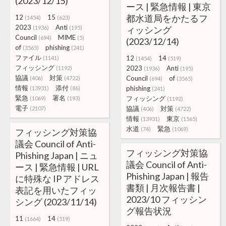
(2023/12/15)
ース | 緊急情報 | 東京
都水道局をかたるフ
12
15
(1454)
(623)
2023
Anti
(1936)
(195)
ィッシング
Council
MIME
(694)
(5)
(2023/12/14)
of
phishing
(3565)
(241)
ファイル
12
14
(1141)
(1454)
(519)
フィッシング
2023
Anti
(1192)
(1936)
(195)
協議
対策
Council
of
(406)
(4722)
(694)
(3565)
情報
添付
phishing
(13931)
(86)
(241)
緊急
署名
フィッシング
(1069)
(193)
(1192)
電子
協議
対策
(2107)
(406)
(4722)
情報
東京
(13931)
(1565)
水道
緊急
(74)
(1069)
フィッシング対策協
議会 Council of Anti-
フィッシング対策協
Phishing Japan | ニュ
議会 Council of Anti-
ース | 緊急情報 | URL
Phishing Japan | 報告
に特殊な IP アドレス
書類 | 月次報告書 |
表記を用いたフィッ
2023/10 フィッシン
シング (2023/11/14)
グ報告状況
11
14
(1664)
(519)