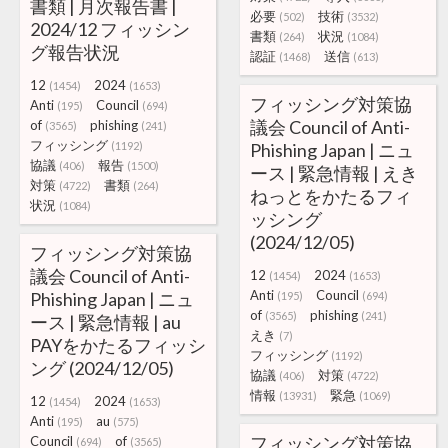
書類 | 月次報告書 |
必要
技術
(502)
(3532)
2024/12 フィッシン
書類
状況
(264)
(1084)
グ報告状況
認証
送信
(1468)
(613)
12
2024
(1454)
(1653)
フィッシング対策協
Anti
Council
(195)
(694)
議会 Council of Anti-
of
phishing
(3565)
(241)
フィッシング
(1192)
Phishing Japan | ニュ
協議
報告
(406)
(1500)
ース | 緊急情報 | えき
対策
書類
(4722)
(264)
ねっとをかたるフィ
状況
(1084)
ッシング
(2024/12/05)
フィッシング対策協
議会 Council of Anti-
12
2024
(1454)
(1653)
Anti
Council
Phishing Japan | ニュ
(195)
(694)
of
phishing
(3565)
(241)
ース | 緊急情報 | au
えき
(7)
PAYをかたるフィッシ
フィッシング
(1192)
ング (2024/12/05)
協議
対策
(406)
(4722)
情報
緊急
(13931)
(1069)
12
2024
(1454)
(1653)
Anti
au
(195)
(575)
フィッシング対策協
Council
of
(694)
(3565)