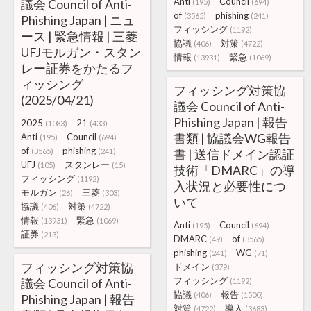
Anti
Council
議会 Council of Anti-
(195)
(694)
of
phishing
(3565)
(241)
Phishing Japan | ニュ
フィッシング
(1192)
ース | 緊急情報 | 三菱
協議
対策
(406)
(4722)
UFJモルガン・スタン
情報
緊急
(13931)
(1069)
レー証券をかたるフ
ィッシング
フィッシング対策協
(2025/04/21)
議会 Council of Anti-
Phishing Japan | 報告
2025
21
(1083)
(433)
書類 | 協議会WG報告
Anti
Council
(195)
(694)
of
phishing
(3565)
(241)
書 | 送信ドメイン認証
UFJ
スタンレー
(105)
(15)
技術「DMARC」の導
フィッシング
(1192)
入状況と必要性につ
モルガン
三菱
(26)
(303)
いて
協議
対策
(406)
(4722)
情報
緊急
(13931)
(1069)
Anti
Council
(195)
(694)
証券
(213)
DMARC
of
(49)
(3565)
phishing
WG
(241)
(71)
フィッシング対策協
ドメイン
(379)
フィッシング
議会 Council of Anti-
(1192)
協議
報告
(406)
(1500)
Phishing Japan | 報告
対策
導入
(4722)
(3683)