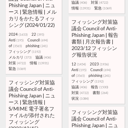
協議
対策
(406)
(4722)
Phishing Japan | ニュ
情報
緊急
(13931)
(1069)
ース | 緊急情報 | メル
カリをかたるフィッ
フィッシング対策協
シング (2024/01/22)
議会 Council of Anti-
Phishing Japan | 報告
2024
22
(1653)
(395)
Anti
Council
(195)
(694)
書類 | 月次報告書 |
of
phishing
(3565)
(241)
2023/12 フィッシン
フィッシング
(1192)
グ報告状況
メルカリ
協議
(373)
(406)
対策
情報
(4722)
(13931)
12
2023
(1454)
(1936)
緊急
(1069)
Anti
Council
(195)
(694)
of
phishing
(3565)
(241)
フィッシング
フィッシング対策協
(1192)
協議
報告
(406)
(1500)
議会 Council of Anti-
対策
書類
(4722)
(264)
Phishing Japan | ニュ
状況
(1084)
ース | 緊急情報 |
S/MIME 電子署名フ
フィッシング対策協
ァイルが添付された
議会 Council of Anti-
フィッシング
Phishing Japan | ニュ