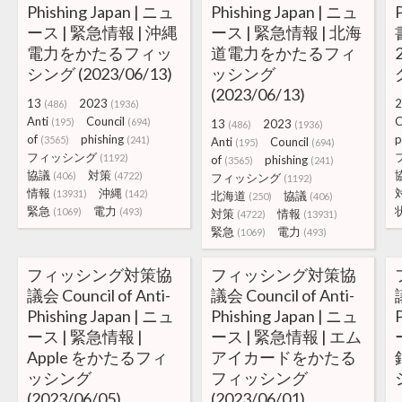
Phishing Japan | ニュ
Phishing Japan | ニュ
ース | 緊急情報 | 沖縄
ース | 緊急情報 | 北海
電力をかたるフィッ
道電力をかたるフィ
シング (2023/06/13)
ッシング
(2023/06/13)
13
2023
2
(486)
(1936)
Anti
Council
C
(195)
(694)
13
2023
(486)
(1936)
of
phishing
p
(3565)
(241)
Anti
Council
(195)
(694)
フィッシング
(1192)
of
phishing
(3565)
(241)
協議
対策
(406)
(4722)
フィッシング
(1192)
情報
沖縄
(13931)
(142)
北海道
協議
(250)
(406)
緊急
電力
(1069)
(493)
対策
情報
(4722)
(13931)
緊急
電力
(1069)
(493)
フィッシング対策協
フィッシング対策協
議会 Council of Anti-
議会 Council of Anti-
Phishing Japan | ニュ
Phishing Japan | ニュ
ース | 緊急情報 |
ース | 緊急情報 | エム
Apple をかたるフィ
アイカードをかたる
ッシング
フィッシング
(2023/06/05)
(2023/06/01)