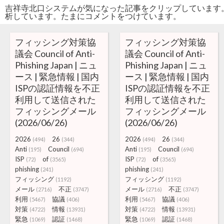
吉祥寺北口システムが気になった記事をクリップしています
析しています。たまにコメントをつけています。
フィッシング対策協
フィッシング対策協
議会 Council of Anti-
議会 Council of Anti-
Phishing Japan | ニュ
Phishing Japan | ニュ
ース | 緊急情報 | 国内
ース | 緊急情報 | 国内
ISPの認証情報を不正
ISPの認証情報を不正
利用して送信された
利用して送信された
フィッシングメール
フィッシングメール
(2026/06/26)
(2026/06/26)
2026
26
2026
26
(494)
(344)
(494)
(344)
Anti
Council
Anti
Council
(195)
(694)
(195)
(694)
ISP
of
ISP
of
(72)
(3565)
(72)
(3565)
phishing
phishing
(241)
(241)
フィッシング
フィッシング
(1192)
(1192)
メール
不正
メール
不正
(2716)
(3747)
(2716)
(3747)
利用
協議
利用
協議
(5467)
(406)
(5467)
(406)
対策
情報
対策
情報
(4722)
(13931)
(4722)
(13931)
緊急
認証
緊急
認証
(1069)
(1468)
(1069)
(1468)