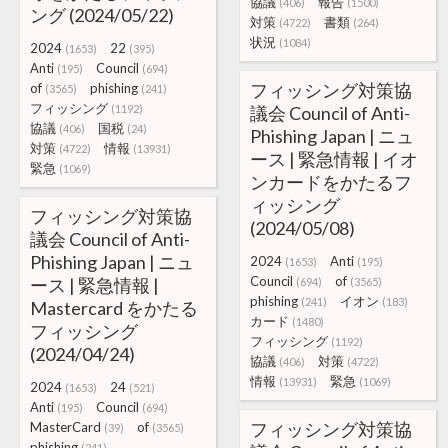
協議
報告
(406)
(1500)
ング (2024/05/22)
対策
書類
(4722)
(264)
状況
(1084)
2024
22
(1653)
(395)
Anti
Council
(195)
(694)
フィッシング対策協
of
phishing
(3565)
(241)
フィッシング
(1192)
議会 Council of Anti-
協議
国税
(406)
(24)
Phishing Japan | ニュ
対策
情報
(4722)
(13931)
ース | 緊急情報 | イオ
緊急
(1069)
ンカードをかたるフ
ィッシング
フィッシング対策協
(2024/05/08)
議会 Council of Anti-
Phishing Japan | ニュ
2024
Anti
(1653)
(195)
Council
of
ース | 緊急情報 |
(694)
(3565)
phishing
イオン
(241)
(183)
Mastercard をかたる
カード
(1480)
フィッシング
フィッシング
(1192)
(2024/04/24)
協議
対策
(406)
(4722)
情報
緊急
(13931)
(1069)
2024
24
(1653)
(521)
Anti
Council
(195)
(694)
フィッシング対策協
MasterCard
of
(39)
(3565)
phishing
(241)