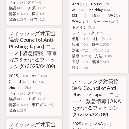
フィッシング
(1192)
Anti
Council
(195)
(694)
協議
対策
(406)
(4722)
of
phishing
(3565)
(241)
情報
松井
(13931)
(7)
SSL
TLS
WG
(321)
(213)
(71)
緊急
証券
(1069)
(213)
WHOIS
サーバー
(8)
(1244)
ドメイン
(379)
フィッシング対策協
フィッシング
(1192)
使用
利用
議会 Council of Anti-
(2475)
(5467)
協議
報告
(406)
(1500)
Phishing Japan | ニュ
対策
廃止
(4722)
(461)
ース | 緊急情報 | 東京
情報
方法
(13931)
(1080)
ガスをかたるフィッ
書類
確認
(264)
(1517)
シング (2025/04/09)
証明
(200)
2025
Anti
(1083)
(195)
フィッシング対策協
Council
of
(694)
(3565)
議会 Council of Anti-
phishing
(241)
フィッシング
(1192)
Phishing Japan | ニュ
協議
対策
(406)
(4722)
ース | 緊急情報 | ANA
情報
東京ガス
(13931)
(45)
をかたるフィッシン
緊急
(1069)
グ (2025/04/09)
フィッシング対策協
2025
ANA
(1083)
(120)