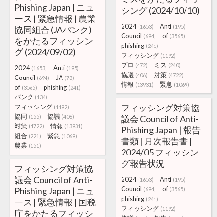
Phishing Japan | ニュ
シング (2024/10/10)
ース | 緊急情報 | 農業
2024
Anti
(1653)
(195)
協同組合 (JAバンク)
Council
of
(694)
(3565)
をかたるフィッシン
phishing
(241)
グ (2024/09/02)
フィッシング
(1192)
プロ
ミス
(472)
(240)
2024
Anti
(1653)
(195)
協議
対策
(406)
(4722)
Council
JA
(694)
(73)
情報
緊急
(13931)
(1069)
of
phishing
(3565)
(241)
バンク
(134)
フィッシング対策協
フィッシング
(1192)
協同
協議
(155)
(406)
議会 Council of Anti-
対策
情報
(4722)
(13931)
Phishing Japan | 報告
組合
緊急
(221)
(1069)
書類 | 月次報告書 |
農業
(151)
2024/05 フィッシン
グ報告状況
フィッシング対策協
議会 Council of Anti-
2024
Anti
(1653)
(195)
Council
of
Phishing Japan | ニュ
(694)
(3565)
phishing
(241)
ース | 緊急情報 | 国税
フィッシング
(1192)
庁をかたるフィッシ