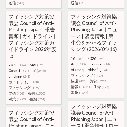
送信
送信
(613)
(613)
フィッシング対策協
フィッシング対策協
議会 Council of Anti-
議会 Council of Anti-
Phishing Japan | 報告
Phishing Japan | ニュ
書類 | ガイドライン |
ース | 緊急情報 | 第一
フィッシング対策ガ
生命をかたるフィッ
イドライン 2026年度
シング (2026/04/16)
版
16
2026
(465)
(494)
Anti
Council
(195)
(694)
2026
Anti
(494)
(195)
of
phishing
(3565)
(241)
Council
of
(694)
(3565)
フィッシング
(1192)
phishing
(241)
協議
対策
(406)
(4722)
ガイドライン
(438)
情報
生命
(13931)
(125)
フィッシング
(1192)
緊急
(1069)
協議
報告
(406)
(1500)
対策
書類
(4722)
(264)
フィッシング対策協
フィッシング対策協
議会 Council of Anti-
議会 Council of Anti-
Phishing Japan | ニュ
Phishing Japan | ニュ
ース | 緊急情報 | ロー