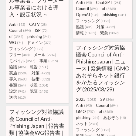
ル事業者、フリーメー
Anti
ChatGPT
(195)
(261)
ル事業者における導
Council
of
(694)
(3565)
入・設定状況 ～
OpenAI
phishing
(138)
(241)
フィッシング
(1192)
Anti
CATV
(195)
(28)
協議
対策
(406)
(4722)
Council
ISP
(694)
(72)
情報
緊急
(13931)
(1069)
of
phishing
(3565)
(241)
WG
ドメイン
(71)
(379)
フィッシング対策協
フィッシング
(1192)
議会 Council of Anti-
フリー
メール
(408)
(2716)
Phishing Japan | ニュ
モバイル
事業
(3516)
(3615)
協議
報告
(406)
(1500)
ース | 緊急情報 | GMO
実施
対策
(2504)
(4722)
あおぞらネット銀行
導入
技術
(3683)
(3532)
をかたるフィッシン
書類
状況
(264)
(1084)
グ (2025/08/29)
設定
認証
(941)
(1468)
送信
(613)
2025
29
(1083)
(346)
Anti
Council
(195)
(694)
フィッシング対策協議
GMO
of
(757)
(3565)
phishing
あおぞら
会 Council of Anti-
(241)
(15)
ネット
(2341)
Phishing Japan | 報告書
フィッシング
(1192)
類 | 協議会WG報告書 |
協議
対策
(406)
(4722)