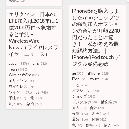
販売店
(27)
iPhone5sを購入しま
エリクソン、日本の
したがauショップで
LTE加入は2018年に1
の強制加入オプショ
億2000万件へ急増す
ンの合計が月額2240
ると予測 –
円だったことに驚
WirelessWire
き！ 私が考える最
News（ワイヤレスワ
短解約方法。｜
イヤーニュース）
iPhone/iPod touch デ
ジタル＠備忘録
Japan
LTE
(8176)
(242)
news
(5990)
au
iPhone
(575)
(1229)
WirelessWire
(370)
iPod
touch
(56)
(104)
エリクソン
(40)
こと
(2148)
ワイヤレス
(544)
オプション
(485)
ワイヤー
万
(571)
(749)
ショップ
(590)
予測
億
(1157)
(597)
デジタル
備忘録
(3329)
(3)
加入
急増
(86)
(276)
加入
合計
(86)
(73)
強制
方法
(123)
(1080)
最短
月額
(116)
(428)
私
解約
購入
(14)
(75)
(765)