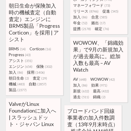
朝日生命が保険加入
マネーフォワード
(73)
リリース
促進
時の機械査定（自動
(8746)
(545)
加入
合意
(86)
(585)
査定）エンジンに
年金
拠出
(52)
(17)
BRMS製品「Progress
提携
確定
(2178)
(76)
Corticon」を採用 | ア
シスト
WOWOW、「錦織効
果」で9月の新規加入
BRMS
Corticon
(14)
(16)
Progress
(43)
が過去最高に。総加
アシスト
(351)
入数も最高 – AV
エンジン
保険
(654)
(302)
Watch
加入
採用
(86)
(1406)
朝日生命
査定
(2)
(29)
AV
WOWOW
(648)
(42)
機械
自動
(483)
(2857)
加入
効果
(86)
(971)
製品
(2377)
新規
最高
(632)
(432)
過去
錦織
(511)
(2)
ValveがLinux
Foundationに加入へ
ブロードバンド回線
| スラッシュドッ
事業者の加入件数調
ト・ジャパン Linux
査（13年9月末時点）