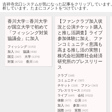
吉祥寺北口システムが気になった記事をクリップしています
析しています。たまにコメントをつけています。
香川大学 :: 香川大学
【ファンクラブ加入状
が国立大学で初めて
況と公演チケット購入
「フィッシング対策
と推し活調査】ライブ
協議会」に加入
参加体験に加え、ファ
ンコミュニティ意識も
フィッシング
(1192)
高まる推し活の実態 |
加入
協議
(86)
(406)
株式会社国際社会経済
国立
大学
(347)
(1374)
研究所のプレスリリー
対策
香川
(4722)
(18)
ス
クラブ
(268)
コミュニティ
(587)
チケット
ファン
(218)
(365)
プレスリリース
(19523)
ライブ
会社
(649)
(9322)
体験
公演
(977)
(19)
加入
参加
(86)
(483)
国際
実態
(693)
(907)