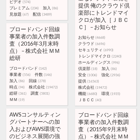
ビデオ
(574)
提供 俺のクラウド倶
プレミアム
加入
(234)
(86)
楽部にトレンドマイ
見放題
配信
(67)
(3489)
クロが加入［ＪＢＣ
Ｃ］ – お知らせ
ブロードバンド回線
事業者の加入件数調
お知らせ
(4668)
査（2016年3月末時
クラウド
(6696)
点） – 株式会社 ＭＭ
セキュリティ
(6990)
トレンドマイクロ
(2240)
総研
ホールディングス
(996)
ブロードバンド
倶楽部
加入
(142)
(18)
(86)
事業者
件数
安全
強化
(556)
(146)
(1006)
(2936)
加入
回線
提供
(86)
(278)
(16563)
時点
株式会社
株式会社
(94)
(19472)
(19472)
総研
調査
機能
環境
(361)
(5801)
(6680)
(1935)
ＭＭ
ＪＢＣＣ
(19)
(40)
AWSコンサルティン
ブロードバンド回線
グパートナーへの加
事業者の加入件数調
入およびAWS環境で
査（2015年9月末時
のビジネス展開の強
点） – 株式会社 ＭＭ