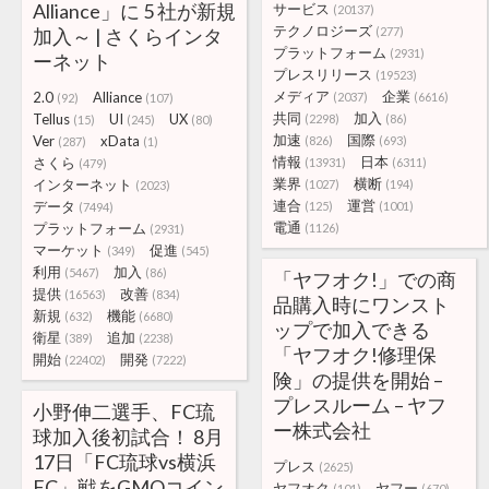
Alliance」に 5 社が新規
サービス
(20137)
テクノロジーズ
加入～ | さくらインタ
(277)
プラットフォーム
(2931)
ーネット
プレスリリース
(19523)
メディア
企業
2.0
Alliance
(2037)
(6616)
(92)
(107)
共同
加入
Tellus
UI
UX
(2298)
(86)
(15)
(245)
(80)
加速
国際
Ver
xData
(826)
(693)
(287)
(1)
情報
日本
さくら
(13931)
(6311)
(479)
業界
横断
インターネット
(1027)
(194)
(2023)
連合
運営
データ
(125)
(1001)
(7494)
電通
プラットフォーム
(1126)
(2931)
マーケット
促進
(349)
(545)
利用
加入
(5467)
(86)
「ヤフオク!」での商
提供
改善
(16563)
(834)
品購入時にワンスト
新規
機能
(632)
(6680)
ップで加入できる
衛星
追加
(389)
(2238)
「ヤフオク!修理保
開始
開発
(22402)
(7222)
険」の提供を開始 –
プレスルーム – ヤフ
小野伸二選手、FC琉
ー株式会社
球加入後初試合！ 8月
17日「FC琉球vs横浜
プレス
(2625)
FC」戦をGMOコイン
ヤフオク
ヤフー
(101)
(670)