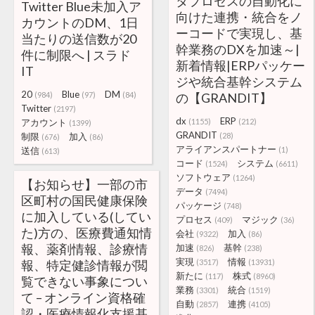
タプロセスの自動化に
Twitter Blue未加入ア
向けた連携・統合をノ
カウントのDM、1日
ーコードで実現し、基
当たりの送信数が20
幹業務のDXを加速～|
件に制限へ | スラド
新着情報|ERPパッケー
IT
ジや統合基幹システム
20
Blue
DM
(984)
(97)
(84)
の【GRANDIT】
Twitter
(2197)
dx
ERP
アカウント
(1155)
(212)
(1399)
GRANDIT
制限
加入
(28)
(676)
(86)
アライアンスパートナー
送信
(1)
(613)
コード
システム
(1524)
(6611)
ソフトウェア
(1264)
【お知らせ】一部の市
データ
(7494)
区町村の国民健康保険
パッケージ
(748)
に加入している(してい
プロセス
マジック
(409)
(36)
た)方の、医療費通知情
会社
加入
(9322)
(86)
報、薬剤情報、診療情
加速
基幹
(826)
(238)
実現
情報
報、特定健診情報が閲
(3517)
(13931)
新たに
株式
(117)
(8960)
覧できない事象につい
業務
統合
(3301)
(1519)
て – オンライン資格確
自動
連携
(2857)
(4105)
認・医療情報化支援基