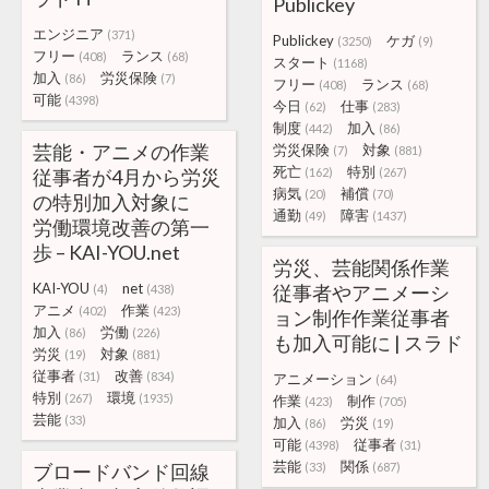
Publickey
エンジニア
(371)
Publickey
ケガ
(3250)
(9)
フリー
ランス
(408)
(68)
スタート
(1168)
加入
労災保険
(86)
(7)
フリー
ランス
(408)
(68)
可能
(4398)
今日
仕事
(62)
(283)
制度
加入
(442)
(86)
芸能・アニメの作業
労災保険
対象
(7)
(881)
死亡
特別
従事者が4月から労災
(162)
(267)
病気
補償
(20)
(70)
の特別加入対象に
通勤
障害
(49)
(1437)
労働環境改善の第一
歩 – KAI-YOU.net
労災、芸能関係作業
KAI-YOU
net
従事者やアニメーシ
(4)
(438)
アニメ
作業
(402)
(423)
ョン制作作業従事者
加入
労働
(86)
(226)
も加入可能に | スラド
労災
対象
(19)
(881)
従事者
改善
(31)
(834)
アニメーション
(64)
特別
環境
(267)
(1935)
作業
制作
(423)
(705)
芸能
(33)
加入
労災
(86)
(19)
可能
従事者
(4398)
(31)
芸能
関係
ブロードバンド回線
(33)
(687)