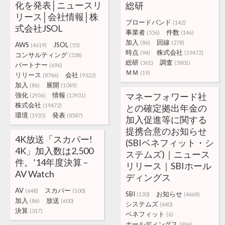
化を発表│ニュースリ
総研
リース│会社情報│株
ブロードバンド
(142)
式会社JSOL
事業者
件数
(556)
(146)
加入
回線
(86)
(278)
AWS
JSOL
(4619)
(55)
時点
株式会社
(94)
(19472)
コンサルティング
(538)
総研
調査
(361)
(5801)
パートナー
(696)
ＭＭ
(19)
リリース
会社
(8746)
(9322)
加入
展開
(86)
(1049)
強化
情報
マネーフォワード社
(2936)
(13931)
株式会社
(19472)
との確定拠出年金の
環境
発表
(1935)
(8587)
加入促進等に関する
提携合意のお知らせ
4K放送「スカパー!
(SBIベネフィット・シ
4K」加入数は2,500
ステムズ)｜ニュース
件。’14年度決算 –
リリース｜SBIホール
AV Watch
ディングス
AV
スカパー
(648)
(100)
SBI
お知らせ
(130)
(4668)
加入
放送
(86)
(600)
システムズ
(640)
決算
(317)
ベネフィット
(6)
ホールディングス
(996)