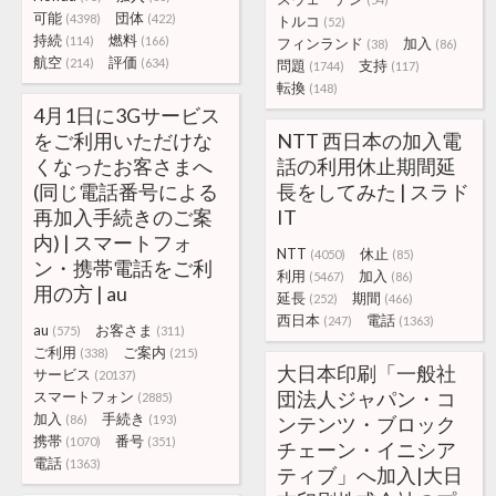
可能
団体
(4398)
(422)
トルコ
(52)
持続
燃料
(114)
(166)
フィンランド
加入
(38)
(86)
航空
評価
(214)
(634)
問題
支持
(1744)
(117)
転換
(148)
4月1日に3Gサービス
をご利用いただけな
NTT 西日本の加入電
くなったお客さまへ
話の利用休止期間延
(同じ電話番号による
長をしてみた | スラド
再加入手続きのご案
IT
内) | スマートフォ
NTT
休止
(4050)
(85)
ン・携帯電話をご利
利用
加入
(5467)
(86)
用の方 | au
延長
期間
(252)
(466)
西日本
電話
(247)
(1363)
au
お客さま
(575)
(311)
ご利用
ご案内
(338)
(215)
大日本印刷「一般社
サービス
(20137)
団法人ジャパン・コ
スマートフォン
(2885)
加入
手続き
(86)
(193)
ンテンツ・ブロック
携帯
番号
(1070)
(351)
チェーン・イニシア
電話
(1363)
ティブ」へ加入|大日