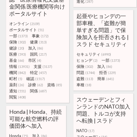
進化
(287)
金関係 医療機関等向け
ポータルサイト
起亜やヒョンデの一
部車種、「盗難が簡
オンライン
(2109)
単すぎる問題」で保
ポータルサイト
(51)
一部
事象
険加入を拒否される |
(1373)
(172)
保険
健康
(302)
(313)
スラド セキュリティ
健診
加入
(20)
(86)
医療
国民
セキュリティ
(593)
(217)
(6990)
基金
市区
ヒョンデ
一部
(66)
(4)
(2)
(1373)
情報
支援
保険
加入
(13931)
(5137)
(302)
(86)
機関
特定
問題
拒否
(842)
(457)
(1744)
(229)
町村
確認
盗難
簡単
(5)
(1517)
(113)
(641)
薬剤
診療
資格
車種
(26)
(62)
(85)
(18)
通知
関係
(551)
(687)
閲覧
(408)
スウェーデンとフィ
ンランドのNATO加入
Honda | Honda、持続
問題、トルコが支持
可能な航空燃料の評
へ転換 | スラド
価団体へ加入
NATO
(17)
Honda
加入
(75)
(86)
スウェーデン
(54)