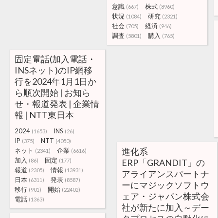
意識
株式
(667)
(8960)
状況
研究
(1084)
(2321)
社会
経済
(705)
(946)
調査
購入
(5801)
(765)
固定電話(加入電話・
INSネット)のIP網移
行を2024年1月1日か
ら順次開始 | お知ら
せ・報道発表 | 企業情
報 | NTT東日本
2024
INS
(1653)
(26)
IP
NTT
(375)
(4050)
進化系
ネット
企業
(2341)
(6616)
加入
固定
(86)
(177)
ERP「GRANDIT」の
報道
情報
(2305)
(13931)
アライアンスパートナ
日本
発表
(6311)
(8587)
ーにマジックソフトウ
移行
開始
(901)
(22402)
ェア・ジャパン株式会
電話
(1363)
社が新たに加入～デー