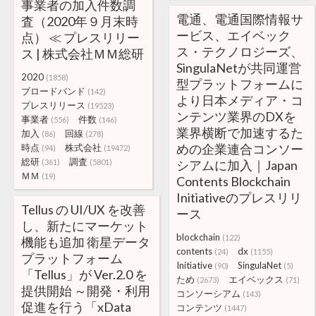
事業者の加入件数調
電通、電通国際情報サ
査（2020年９月末時
ービス、エイベック
点） ≪ プレスリリー
ス・テクノロジーズ、
ス | 株式会社ＭＭ総研
SingulaNetが共同運営
2020
(1858)
型プラットフォームに
ブロードバンド
(142)
より日本メディア・コ
プレスリリース
(19523)
ンテンツ業界のDXを
事業者
件数
(556)
(146)
業界横断で加速するた
加入
回線
(86)
(278)
めの企業連合コンソー
時点
株式会社
(94)
(19472)
総研
調査
(361)
(5801)
シアムに加入｜Japan
ＭＭ
(19)
Contents Blockchain
Initiativeのプレスリリ
Tellus の UI/UX を改善
ース
し、新たにマーケット
blockchain
(122)
機能も追加 衛星データ
contents
dx
(24)
(1155)
プラットフォーム
Initiative
SingulaNet
(90)
(5)
「Tellus」が Ver.2.0 を
ため
エイベックス
(2673)
(71)
提供開始 ～開発・利用
コンソーシアム
(143)
促進を行う「xData
コンテンツ
(1447)