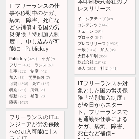
本印刷株式会社のプ
ITフリーランスの仕
レスリリース
事や移動中のケガ、
イニシアティブ
病気、障害、死亡な
(49)
コンテンツ
(1447)
どを補償する国の労
チェーン
(584)
災保険「特別加入制
ブロック
(847)
度」、申し込みが可
プレスリリース
(19523)
能に – Publickey
一般
加入
(1084)
(86)
大日本印刷
(356)
Publickey
ケガ
(3250)
(9)
株式会社
(19472)
フリー
ランス
(408)
(68)
法人
社団
(2821)
(441)
仕事
制度
(283)
(442)
加入
労災保険
(86)
(7)
ITフリーランスを対
可能
死亡
(4398)
(162)
象とした国の労災保
特別
病気
(267)
(20)
移動
補償
(295)
(70)
険「特別加入制度」
障害
(1437)
が今日からスター
ト。フリーランスで
フリーランスのITエ
も通勤や仕事による
ンジニアが労災保険
ケガ、病気、障害、
への加入可能に | ス
死亡など補償 –
ラド IT