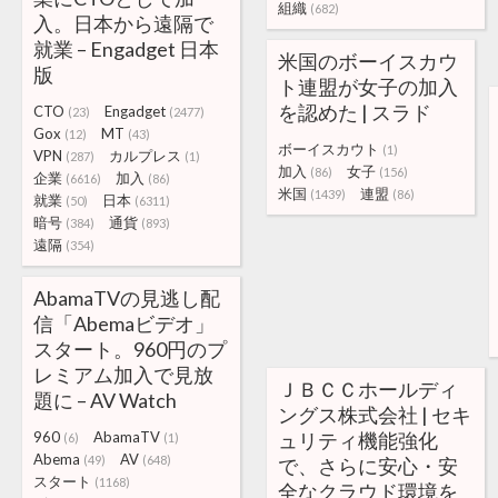
組織
(682)
入。日本から遠隔で
就業 – Engadget 日本
米国のボーイスカウ
版
ト連盟が女子の加入
を認めた | スラド
CTO
Engadget
(23)
(2477)
Gox
MT
(12)
(43)
ボーイスカウト
(1)
VPN
カルプレス
(287)
(1)
加入
女子
(86)
(156)
企業
加入
(6616)
(86)
米国
連盟
(1439)
(86)
就業
日本
(50)
(6311)
暗号
通貨
(384)
(893)
遠隔
(354)
AbamaTVの見逃し配
信「Abemaビデオ」
スタート。960円のプ
レミアム加入で見放
ＪＢＣＣホールディ
題に – AV Watch
ングス株式会社 | セキ
960
AbamaTV
ュリティ機能強化
(6)
(1)
Abema
AV
(49)
(648)
で、さらに安心・安
スタート
(1168)
全なクラウド環境を