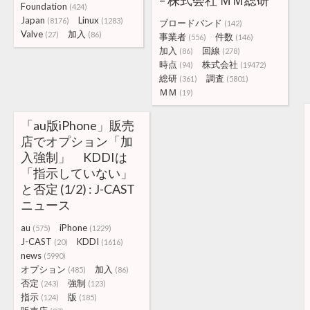
– 株式会社 ＭＭ総研
Foundation
(424)
Japan
Linux
(8176)
(1283)
ブロードバンド
(142)
Valve
加入
(27)
(86)
事業者
件数
(556)
(146)
加入
回線
(86)
(278)
時点
株式会社
(94)
(19472)
総研
調査
(361)
(5801)
ＭＭ
(19)
「au版iPhone」販売
店でオプション「加
入強制」 KDDIは
「指示していない」
と否定 (1/2) : J-CAST
ニュース
au
iPhone
(575)
(1229)
J-CAST
KDDI
(20)
(1616)
news
(5990)
オプション
加入
(485)
(86)
否定
強制
(243)
(123)
指示
版
(124)
(185)