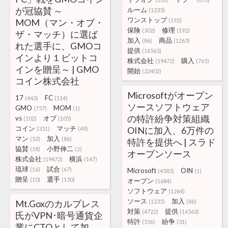
が冠協賛 ～
ルーム
(1233)
ワンストップ
MOM（マン・オブ・
(192)
保険
修理
(302)
(192)
ザ・マッチ）に選ば
加入
商品
(86)
(1263)
れた選手に、GMOコ
提供
(16563)
インより１ビットコ
株式会社
購入
(19472)
(765)
インを贈呈～ | GMO
開始
(22402)
コイン株式会社
Microsoftがオープン
17
FC
(443)
(114)
ソースソフトウェア
GMO
MOM
(757)
(1)
の特許紛争対策組織
vs
オブ
(102)
(105)
コイン
マッチ
OINに加入、6万件の
(351)
(49)
マン
加入
(52)
(86)
特許を提供へ | スラド
協賛
小野伸二
(18)
(2)
オープンソース
株式会社
横浜
(19472)
(147)
琉球
試合
(16)
(67)
Microsoft
OIN
(4583)
(1)
贈呈
選手
(10)
(130)
オープン
(1684)
ソフトウェア
(1264)
ソース
加入
Mt.Goxのカルプレス
(1235)
(86)
対策
提供
(4722)
(16563)
氏がVPN･暗号通貨企
特許
紛争
(556)
(31)
業にCTOとして加