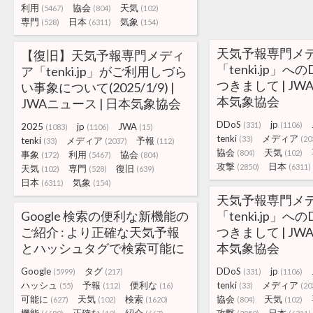
利用
協会
天気
(5467)
(804)
(102)
専門
日本
気象
(528)
(6311)
(154)
天気予報専門メ
【復旧】天気予報専門メディ
「tenki.jp」へ
ア「tenki.jp」がご利用しづら
つきまして | JW
い事象について(2025/1/9) |
本気象協会
JWAニュース | 日本気象協会
DDoS
jp
(331)
(1106)
2025
jp
JWA
(1083)
(1106)
(15)
tenki
メディア
(33)
(20
tenki
メディア
予報
(33)
(2037)
(112)
協会
天気
(804)
(102)
事象
利用
協会
(172)
(5467)
(804)
攻撃
日本
(2850)
(6311)
天気
専門
復旧
(102)
(528)
(639)
日本
気象
(6311)
(154)
天気予報専門メ
Google 検索の便利な新機能の
「tenki.jp」へ
ご紹介 : より正確な天気予報
つきまして | JW
とハッシュタグで検索可能に
本気象協会
Google
タグ
DDoS
jp
(5999)
(217)
(331)
(1106)
ハッシュ
予報
便利な
tenki
メディア
(55)
(112)
(16)
(33)
(20
可能に
天気
検索
協会
天気
(627)
(102)
(1620)
(804)
(102)