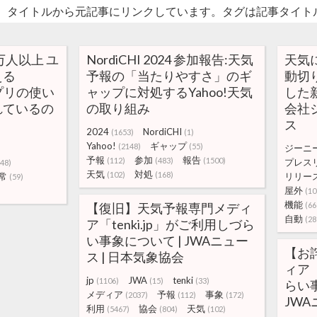
。タイトルから元記事にリンクしています。タグは記事タイト
万人以上 ユ
NordiCHI 2024 参加報告:天気
天気
える
予報の「当たりやすさ」のギ
動切
アプリの使い
ャップに対処するYahoo!天気
した新
れているの
の取り組み
会社
ス
2024
NordiCHI
(1653)
(1)
Yahoo!
ギャップ
(2148)
(55)
ジーニ
予報
参加
報告
(112)
(483)
(1500)
プレス
48)
天気
対処
(102)
(168)
常
リリー
(59)
屋外
(10
機能
【復旧】天気予報専門メディ
(66
自動
(28
ア「tenki.jp」がご利用しづら
い事象について | JWAニュー
【お
ス | 日本気象協会
ィア「
jp
JWA
tenki
(1106)
(15)
(33)
らい事
メディア
予報
事象
(2037)
(112)
(172)
JWA
利用
協会
天気
(5467)
(804)
(102)