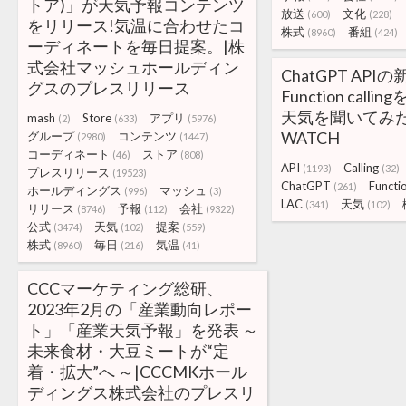
トア)」が天気予報コンテンツ
放送
文化
(600)
(228)
をリリース!気温に合わせたコ
株式
番組
(8960)
(424)
ーディネートを毎日提案。|株
式会社マッシュホールディン
ChatGPT API
グスのプレスリリース
Function call
天気を聞いてみた |
mash
Store
アプリ
(2)
(633)
(5976)
WATCH
グループ
コンテンツ
(2980)
(1447)
コーディネート
ストア
(46)
(808)
API
Calling
(1193)
(32)
プレスリリース
(19523)
ChatGPT
Functi
(261)
ホールディングス
マッシュ
(996)
(3)
LAC
天気
(341)
(102)
リリース
予報
会社
(8746)
(112)
(9322)
公式
天気
提案
(3474)
(102)
(559)
株式
毎日
気温
(8960)
(216)
(41)
CCCマーケティング総研、
2023年2月の「産業動向レポー
ト」「産業天気予報」を発表 ～
未来食材・大豆ミートが“定
着・拡大”へ ～|CCCMKホール
ディングス株式会社のプレスリ