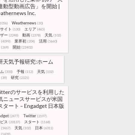
連動型動画広告」を開始 |
athernews Inc.
Weathernews
1056)
(30)
サイト
エリア
(100)
(465)
ザー
動画
天気
(2248)
(2378)
(102)
業界初
活用
(4099)
(204)
(5660)
開始
(269)
(22402)
研天気予報研究:ホーム
ム
予報
天気
(300)
(112)
(102)
研究
(39)
(2321)
witterのサービスを利用した
気ニュースサービスが米国
タート – Engadget 日本版
adget
Twitter
(2477)
(2197)
ビス
スタート
(20137)
(1168)
天気
日本
(5467)
(102)
(6311)
(1439)