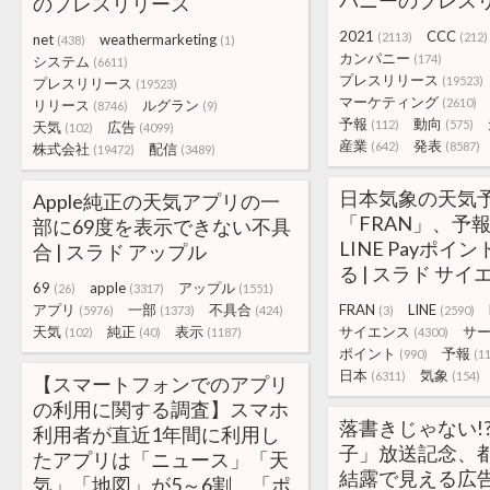
パニーのプレス
のプレスリリース
2021
CCC
(2113)
(212)
net
weathermarketing
(438)
(1)
カンパニー
(174)
システム
(6611)
プレスリリース
(19523)
プレスリリース
(19523)
マーケティング
(2610)
リリース
ルグラン
(8746)
(9)
予報
動向
(112)
(575)
天気
広告
(102)
(4099)
産業
発表
(642)
(8587)
株式会社
配信
(19472)
(3489)
日本気象の天気
Apple純正の天気アプリの一
「FRAN」、予
部に69度を表示できない不具
LINE Payポ
合 | スラド アップル
る | スラド サイ
69
apple
アップル
(26)
(3317)
(1551)
アプリ
一部
不具合
FRAN
LINE
(5976)
(1373)
(424)
(3)
(2590)
天気
純正
表示
サイエンス
サ
(102)
(40)
(1187)
(4300)
ポイント
予報
(990)
(1
日本
気象
(6311)
(154)
【スマートフォンでのアプリ
の利用に関する調査】スマホ
落書きじゃない!
利用者が直近1年間に利用し
子」放送記念、
たアプリは「ニュース」「天
結露で見える広告 – 
気」「地図」が5～6割。「ポ