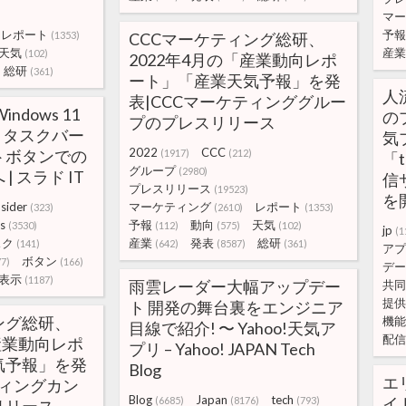
マー
レポート
予報
(1353)
CCCマーケティング総研、
天気
産業
(102)
2022年4月の「産業動向レポ
総研
(361)
ート」「産業天気予報」を発
人
表|CCCマーケティンググルー
ndows 11
の
プのプレスリリース
iew、タスクバー
気
2022
CCC
トボタンでの
(1917)
(212)
「t
グループ
(2980)
 スラド IT
信
プレスリリース
(19523)
を開
nsider
マーケティング
レポート
(323)
(2610)
(1353)
s
予報
動向
天気
(3530)
(112)
(575)
(102)
jp
(1
スク
産業
発表
総研
(141)
(642)
(8587)
(361)
アプ
ボタン
77)
(166)
デー
表示
(1187)
雨雲レーダー大幅アップデー
共同
提供
ト 開発の舞台裏をエンジニア
ング総研、
機能
目線で紹介! 〜 Yahoo!天気ア
配信
産業動向レポ
プリ – Yahoo! JAPAN Tech
気予報」を発
Blog
エ
ティングカン
Blog
Japan
tech
イ
(6685)
(8176)
(793)