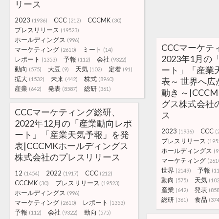
リース
2023
CCC
CCCMK
(1936)
(212)
(30)
プレスリリース
(19523)
ホールディングス
(996)
CCCマーケテ
マーケティング
ミート
(2610)
(14)
2023年1月
レポート
予報
会社
(1353)
(112)
(9322)
ート」「産業
動向
大豆
天気
定着
(575)
(9)
(102)
(91)
拡大
未来
株式
(1532)
(442)
(8960)
表～ 世界へ
産業
発表
総研
(642)
(8587)
(361)
動き ～|CCC
グス株式会社
CCCマーケティング総研、
ス
2022年12月の「産業動向レポ
2023
CCC
(1936)
(
ート」「産業天気予報」を発
プレスリリース
(195
表|CCCMKホールディングス
ホールディングス
(9
株式会社のプレスリリース
マーケティング
(261
世界
予報
(2149)
(1
12
2022
CCC
(1454)
(1917)
(212)
動向
天気
(575)
(102
CCCMK
プレスリリース
(30)
(19523)
産業
発表
(642)
(85
ホールディングス
(996)
総研
食品
(361)
(374
マーケティング
レポート
(2610)
(1353)
予報
会社
動向
(112)
(9322)
(575)