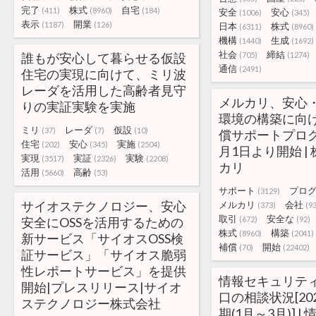
完了
株式
自宅
(411)
(8960)
(184)
安全
安心
(1006)
(345)
表示
開業
(1187)
(126)
日本
株式
(6311)
(8960)
機構
生成
(1440)
(1692)
社会
締結
誰もが安心して暮らせる仮設
(705)
(1274)
通信
(2491)
住宅の実現に向けて、ミリ波
レーダを活用した高齢者見守
メルカリ、安心
りの実証実験を実施
環境の構築に向け
ミリ
レーダ
仮設
(37)
(7)
(10)
償サポートプロ
住宅
安心
実施
(202)
(345)
(2504)
月1日より開始 |
実現
実証
実験
(3517)
(2326)
(2208)
カリ
活用
高齢
(5660)
(53)
サポート
プロ
(3129)
サイオステクノロジー、安心
メルカリ
会社
(373)
(9
取引
安全な
安全にOSSを活用するための
(672)
(92)
株式
構築
(8960)
(2041)
新サービス「サイオスOSS検
補償
開始
(70)
(22402)
証サービス」「サイオス脆弱
性レポートサービス」を提供
情報セキュリテ
開始|プレスリリース|サイオ
口の相談状況[20
ステクノロジー株式会社
期(1月～3月)] 