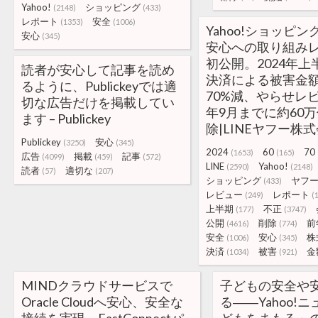
Yahoo!
ショッピング
(2148)
(433)
レポート
安全
(1353)
(1006)
Yahoo!ショッピ
安心
(345)
安心への取り組み
初公開。2024年
読者が安心して記事を読め
決済による被害金
るように、Publickeyでは適
70%減、やらせレビ
切な広告だけを掲載してい
年9月までに約60
ます – Publickey
除|LINEヤフー株
Publickey
安心
(3250)
(345)
2024
60
70
(1653)
(165)
広告
掲載
記事
(4099)
(459)
(572)
LINE
Yahoo!
(2590)
(2148)
読者
適切な
(57)
(207)
ショッピング
ヤフ
(433)
レビュー
レポート
(249)
(
上半期
不正
(177)
(3747)
公開
削除
前
(4616)
(774)
安全
安心
株
(1006)
(345)
決済
被害
金
(1034)
(921)
MINDクラウドサービスで
子どもの安全や
Oracle Cloudへ安心、安全な
る――Yahoo!