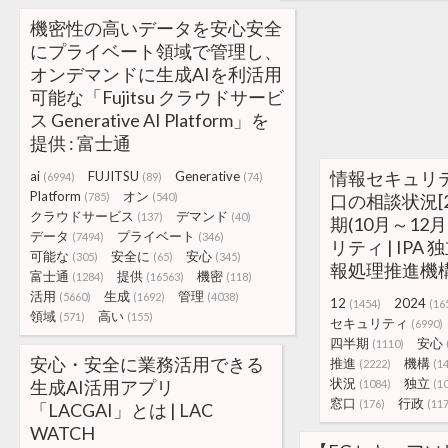
機密性の高いデータを安心安全
にプライベート領域で管理し、
オンデマンドに生成AIを利活用
可能な「Fujitsu クラウドサービ
ス Generative AI Platform」を
提供 : 富士通
情報セキュリ
ai
FUJITSU
Generative
(6994)
(89)
(74)
Platform
オン
(785)
(540)
口の相談状況[2
クラウドサービス
デマンド
(137)
(40)
期(10月～12月
データ
プライベート
(7494)
(346)
リティ | IPA
可能な
安全に
安心
(305)
(65)
(345)
報処理推進機
富士通
提供
機密
(1284)
(16563)
(118)
活用
生成
管理
(5660)
(1692)
(4038)
12
2024
(1454)
(16
領域
高い
(571)
(155)
セキュリティ
(6990)
四半期
安心
(1110)
安心・安全に業務活用できる
推進
機構
(2222)
(1
状況
独立
生成AI活用アプリ
(1084)
(1
窓口
行政
(176)
(11
「LACGAI」とは | LAC
WATCH