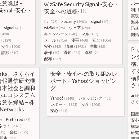
意喚起 –
wizSafe Security Signal -安心・
パー
 Signal -安心・
利用
安全への道標- IIJ
実現
IIJ
Security
signal
(598)
(5983)
(40)
海外
signal
wizSafe
ウェア
(40)
(25)
(690)
迅速
キャンペーン
マル
(3438)
(948)
(135)
開始
ト
メール
侵害
安全
(3129)
(2716)
(468)
(1006)
安全
安心
情報
窃取
(1006)
(345)
(13931)
(82)
Pr
詐欺
著作
通知
道標
(810)
(50)
(551)
(24)
ン
配布
(337)
構
す
tworks、さくらイ
安全・安心への取り組みレ
構
情報通信研究機
ポート – Yahoo!ショッピン
さ
日本社会と調和
グ
のエコシステム
ai
(6
Yahoo!
ショッピング
(2148)
(433)
意を締結 – 株
さく
レポート
安全
(1353)
(1006)
エコ
Networks
安心
(345)
国産
Preferred
2)
(33)
安心
ネット
(2023)
構築
会社
611)
(9322)
研究
基本
(322)
調和