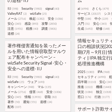
の道標- IIJ
ム
IIJ
Security
signal
ai
さくら
(598)
(5983)
(40)
(6994)
(479)
ValleyRAT
wizSafe
サービス
シス
(2)
(25)
(20137)
メール
喚起
安全
中堅
中小
(2716)
(1382)
(1006)
(184)
(229)
安心
感染
攻撃
入門
安心
(345)
(893)
(2850)
(51)
(345)
注意
税務
調査
生成
研修
(1951)
(40)
(5801)
(1692)
(148)
道標
(24)
情報セキュリテ
著作権侵害通知を装ったメー
口の相談状況[20
ルを用いた情報窃取型マルウ
期(7月～9月)] 
ェア配布キャンペーン –
ティ | IPA 独
wizSafe Security Signal -安心・
処理推進機構
安全への道標- IIJ
2025
IPA
(1083)
(968)
IIJ
Security
signal
セキュリティ
(598)
(5983)
(40)
(6990)
wizSafe
ウェア
四半期
安心
(25)
(690)
(1110)
(345
キャンペーン
マル
推進
機構
(948)
(135)
(2222)
(1440)
メール
侵害
安全
状況
独立
(2716)
(468)
(1006)
(1084)
(1018)
安心
情報
窃取
窓口
行政
(345)
(13931)
(82)
(176)
(1177)
著作
通知
道標
(50)
(551)
(24)
配布
(337)
サポート詐欺サ