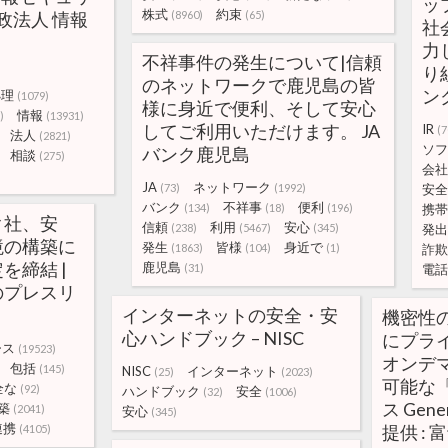
ッ
株式
約束
立行政法人 情報
(8960)
(65)
社
力
不祥事件の発生について|信頼
り組
のネットワークで鹿児島の皆
ン
処理
(1079)
様に身近で便利、そして安心
情報
)
(13931)
してご利用いただけます。 JA
IR
(7
法人
(2821)
ソフ
バンク鹿児島
相談
(275)
会社
JA
ネットワーク
(73)
(1992)
安全
バンク
不祥事
便利
(134)
(18)
(196)
携帯
ク社、安
信頼
利用
安心
(238)
(5467)
(345)
発出
境の構築に
発生
皆様
身近で
(1863)
(104)
(1)
詐欺
を締結 |
鹿児島
(31)
電話
のプレスリ
インターネットの安全・安
機密性
心ハンドブック – NISC
にプラ
ース
(19523)
オンデ
包括
(145)
NISC
インターネット
(25)
(2023)
可能な「
全な
(92)
ハンドブック
安全
(32)
(1006)
ス Gener
築
(2041)
安心
(345)
連携
提供 : 
(4105)