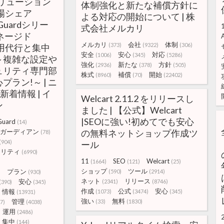
リューション
体制強化と新たな補償方針に
場シェア
よる対応の開始について | 株
eGuardシリー
式会社メルカリ
ネージド
メルカリ
会社
体制
(373)
(9322)
(306)
用代行と集中
安全
安心
対応
(1006)
(345)
(5286)
～複雑な設定や
強化
新たな
方針
(2936)
(378)
(505)
ュリティ専門部
株式
補償
開始
(8960)
(70)
(22402)
ラン!～ | ニ
新着情報 | イ
Welcart 2.11.2 をリリースし
ン
ました | 【公式】Welcart
|SEOに強い!初めてでも安心
Guard
(14)
ガーディアン
の無料ネットショップ作成ツ
(78)
(904)
ール
ュリティ
(6990)
11
SEO
Welcart
(1664)
(121)
(25)
)
ショップ
ツール
プラン
(590)
(2914)
)
(930)
ネット
リリース
安心
(2341)
(8746)
(390)
(345)
作成
公式
安心
情報
(1073)
(3474)
(345)
(13931)
強い
無料
管理
(33)
(1830)
7)
(4038)
運用
(2486)
集中
(144)