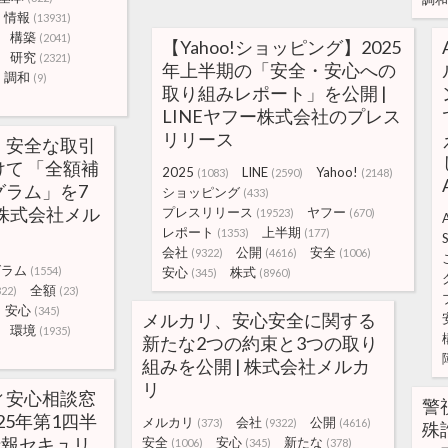
情報
(13931)
構築
(2041)
【Yahoo!ショッピング】2025
研究
(2321)
年上半期の「安全・安心への
調和
(9)
取り組みレポート」を公開 |
LINEヤフー株式会社のプレス
リリース
・安全な取引
て 「全額補
2025
LINE
Yahoo!
(1083)
(2590)
(2148)
グラム」を7
ショッピング
(433)
 株式会社メル
プレスリリース
ヤフー
(19523)
(670)
レポート
上半期
(1353)
(177)
S
会社
公開
安全
(9322)
(4616)
(1006)
グラム
(1554)
安心
株式
(345)
(8960)
全額
322)
(23)
安心
(345)
メルカリ、安心安全に関する
環境
(1935)
新たな2つの約束と3つの取り
組みを公開 | 株式会社メルカ
リ
ィ安心相談窓
警
25年第1四半
メルカリ
会社
公開
(373)
(9322)
(4616)
殊
| 情報セキュリ
安全
安心
新たな
(1006)
(345)
(378)