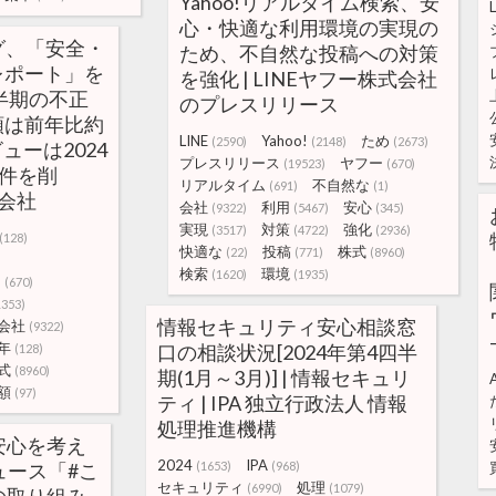
Yahoo!リアルタイム検索、安
心・快適な利用環境の実現の
ング、「安全・
ため、不自然な投稿への対策
レポート」を
を強化 | LINEヤフー株式会社
上半期の不正
のプレスリリース
額は前年比約
LINE
Yahoo!
ため
(2590)
(2148)
(2673)
ューは2024
プレスリリース
ヤフー
(19523)
(670)
万件を削
リアルタイム
不自然な
(691)
(1)
式会社
会社
利用
安心
(9322)
(5467)
(345)
実現
対策
強化
(3517)
(4722)
(2936)
(128)
快適な
投稿
株式
(22)
(771)
(8960)
検索
環境
(1620)
(1935)
ー
(670)
1353)
情報セキュリティ安心相談窓
会社
(9322)
年
口の相談状況[2024年第4四半
(128)
式
(8960)
期(1月～3月)] | 情報セキュリ
額
(97)
ティ | IPA 独立行政法人 情報
処理推進機構
安心を考え
2024
IPA
ニュース「#こ
(1653)
(968)
セキュリティ
処理
(6990)
(1079)