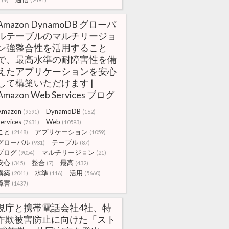
Amazon DynamoDB グローバ
ルテーブルのマルチリージョ
ン強整合性を活用すること
で、最高水準の耐障害性を備
えたアプリケーションを安心
して構築いただけます |
Amazon Web Services ブログ
Amazon
DynamoDB
(9591)
(162)
ervices
Web
(7631)
(10593)
こと
アプリケーション
(2148)
(1059)
グローバル
テーブル
(931)
(87)
ブログ
マルチリージョン
(9054)
(21)
安心
整合
最高
(345)
(7)
(432)
構築
水準
活用
(2041)
(116)
(5660)
障害
(1437)
視庁と携帯電話会社4社、特
詐欺被害防止に向けた「スト