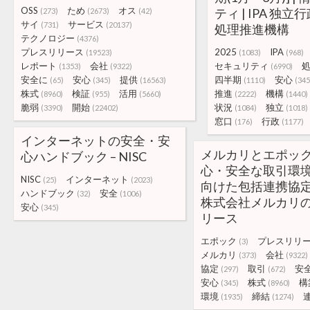
OSS
ため
オス
ティ | IPA 独
(273)
(2673)
(42)
サイ
サービス
(731)
(20137)
処理推進機構
テクノロジー
(4376)
プレスリリース
2025
IPA
(19523)
(1083)
(968)
レポート
会社
セキュリティ
(1353)
(9322)
(6990)
安全に
安心
提供
四半期
安心
(65)
(345)
(16563)
(1110)
(345
株式
検証
活用
推進
機構
(8960)
(955)
(5660)
(2222)
(1440)
脆弱
開始
状況
独立
(3390)
(22402)
(1084)
(1018)
窓口
行政
(176)
(1177)
インターネットの安全・安
メルカリとエポッ
心ハンドブック – NISC
心・安全な取引環
NISC
インターネット
(25)
(2023)
向けた包括連携協定
ハンドブック
安全
(32)
(1006)
株式会社メルカリ
安心
(345)
リース
エポック
プレスリリ
(3)
メルカリ
会社
(373)
(9322)
協定
取引
安
(297)
(672)
安心
株式
構
(345)
(8960)
環境
締結
(1935)
(1274)