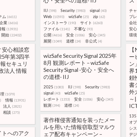
心・安全への道標- IIJ
ス
IIJ
Security
signal
チャ
(598)
(5983)
(40)
テム
Web
wizSafe
zip
プレ
(6611)
(10593)
(25)
(62)
企業
インストーラ
サイト
会社
(6616)
(190)
(6260)
情報
ファイル
不審な
安心
(13931)
(1141)
(93)
開始
公開
安全
安心
環境
(22402)
(4616)
(1006)
(345)
展開
道標
非公式
(1049)
(24)
(4)
ィ安心相談窓
【
wizSafe Security Signal 2025年
25年第3四半
ー
8月 観測レポート – wizSafe
| 情報セキュリ
ン
Security Signal -安心・安全へ
立行政法人 情報
界
の道標- IIJ
頼
書
2025
IIJ
Security
(1083)
(598)
(5983)
外
signal
wizSafe
(40)
(25)
処理
(1079)
～
レポート
安全
安心
(1353)
(1006)
(345)
情報
)
(13931)
I
観測
道標
(394)
(24)
法人
(2821)
相談
(275)
135
著作権侵害通知を装ったメー
オプ
ルを用いた情報窃取型マルウ
シス
イトへのアク
ェア配布キャンペーン –
デジ