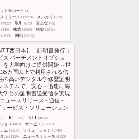
ットサポート
(1)
スリリース
メルカリ
(19523)
(373)
取引
安全な
(9322)
(672)
(92)
株式
構築
(345)
(8960)
(2041)
開始
(1935)
(22402)
NTT西日本】「証明書発行サ
ビス パーチメントオプショ
」を大学向けに提供開始 ～世
135カ国以上で利用される信
性の高いデジタル学修歴証明
システムで、安心・迅速に海
大学との証明書送受信を実現
|ニュースリリース – 通信・
CTサービス・ソリューション
ICT
NTT
(3)
(354)
(4050)
ション
サービス
(485)
(20137)
テム
ソリューション
(6611)
(3740)
タル
ニュースリリース
(3329)
(1023)