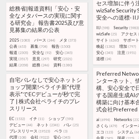
セス増加に伴う注
総務省|報道資料|「安心・安
wizSafe Security
全なメタバースの実現に関す
安全への道標- IIJ
る研究会」 報告書2025及び意
IIJ
Security
(598)
(5983)
見募集の結果の公表
wizSafe
アクセス
(25)
2025
バース
メタ
サイト
サポー
(1083)
(244)
(373)
(6260)
公表
募集
報告
喚起
増加
(653)
(704)
(1500)
(1382)
(797)
報道
安全な
安心
安心
注意
(2305)
(92)
(345)
(345)
(1951)
実現
意見
研究
道標
(3517)
(297)
(2321)
(24)
結果
総務
資料
(2058)
(246)
(1380)
Preferred Ne
自宅バレなしで安心ネットシ
ンターネット、
ョップ開業!ペライチ新“代理
構、安心安全で
表示”でECデビューが秒で完
する国産生成AI
了 | 株式会社ペライチのプレ
構築に向け基本合
スリリース
式会社Preferred 
EC
イチ
ショップ
(1532)
(11)
(590)
ai
Networks
(6994)
(23
デビュー
ネット
バレ
(44)
(2341)
(25)
さくら
インター
(479)
プレスリリース
ペラ
(19523)
(3)
エコ
システム
(123)
(6
代理
会社
安心
(108)
(9322)
(345)
合意
国産
(585)
(225)