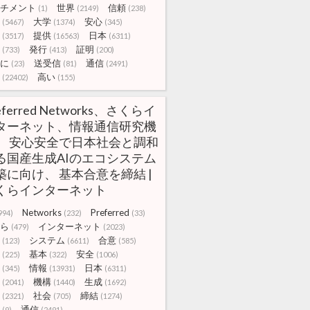
チメント
世界
信頼
(1)
(2149)
(238)
大学
安心
(5467)
(1374)
(345)
提供
日本
(3517)
(16563)
(6311)
発行
証明
(733)
(413)
(200)
に
送受信
通信
(23)
(81)
(2491)
高い
(22402)
(155)
eferred Networks、さくらイ
ターネット、情報通信研究機
、 安心安全で日本社会と調和
る国産生成AIのエコシステム
築に向け、 基本合意を締結 |
くらインターネット
Networks
Preferred
994)
(232)
(33)
ら
インターネット
(479)
(2023)
システム
合意
(123)
(6611)
(585)
基本
安全
(225)
(322)
(1006)
情報
日本
(345)
(13931)
(6311)
機構
生成
(2041)
(1440)
(1692)
社会
締結
(2321)
(705)
(1274)
通信
(9)
(2491)