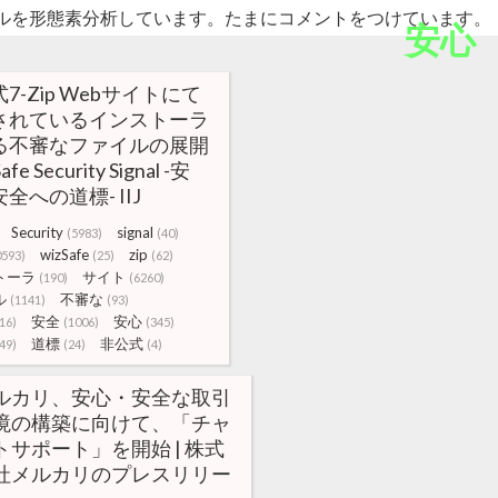
ルを形態素分析しています。たまにコメントをつけています。
安心
7-Zip Webサイトにて
されているインストーラ
る不審なファイルの展開
Safe Security Signal -安
全への道標- IIJ
Security
signal
(5983)
(40)
wizSafe
zip
0593)
(25)
(62)
トーラ
サイト
(190)
(6260)
ル
不審な
(1141)
(93)
安全
安心
16)
(1006)
(345)
道標
非公式
49)
(24)
(4)
ルカリ、安心・安全な取引
境の構築に向けて、「チャ
トサポート」を開始 | 株式
社メルカリのプレスリリー