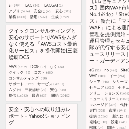
【EGセキュアソ
ai
LAC
LACGAI
(6994)
(341)
(1)
ズ】国内WAF市
アプリ
安全に
安心
(5976)
(65)
(345)
No.1※1の「Sit
業務
活用
生成
(3301)
(5660)
(1692)
ズ」 新たに「マ
WAF」による運
クイックコンサルティングと
管理を提供開始
安心のサポートでAWSをムダ
運用管理もセキ
なく使える 「AWSコスト最適
隊が代行する安心プ
化サービス」を提供開始|三菱
ュースリリース | 
総研DCS
ー・ガーディア
AWS
DCS-
なく
(4619)
(27)
(36)
eG
no
Site
(31)
(496)
クイック
コスト
(75)
(680)
WAF
イー
(188)
(214)
コンサルティング
(538)
シェア
シリーズ
(740)
サポート
サービス
(3129)
(20137)
セキュア
セキ
(1010)
ムダ
三菱総研
安心
(9)
(27)
(345)
ソリューションズ
(1662
提供
最適
開始
(16563)
(637)
(22402)
ニュースリリース
(1023
マネージド
代行
(398)
安全・安心への取り組みレ
専門
市場
(528)
(1946)
ポート – Yahoo!ショッピン
提供
新たに
(16563)
(11
グ
複雑な
設定
(18)
(941)
部隊
開始
(28)
(22402)