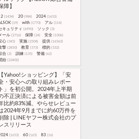
保障】
12
20
2024
(1454)
(984)
(1653)
ALSOK
with
アル
(19)
(1770)
(114)
セキュリティ
ソック
(6990)
(3)
メール
保障
安全
(2716)
(24)
(1006)
安心
実施
提供
(345)
(2504)
(16563)
攻撃
教育
標的
(2850)
(573)
(532)
綜合
訓練
警備
(2)
(135)
(62)
開始
(22402)
【Yahoo!ショッピング】「安
全・安心への取り組みレポー
ト」を初公開。2024年上半期
の不正決済による被害金額は前
年比約83%減、やらせレビュー
は2024年9月までに約60万件を
削除 | LINEヤフー株式会社のプ
レスリリース
2024
60
83
(1653)
(165)
(16)