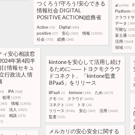
つくろう!守ろう!安心できる
ai
F
(6994)
情報社会 DIGITAL
Platform
(7
POSITIVE ACTION|総務省
クラウドサ
データ
(749
Action
Digital
(96)
(480)
可能な
(305
positive
安心
情報
(27)
(345)
(13931)
富士通
(128
社会
総務
(705)
(246)
活用
(5660)
領域
(571)
ティ安心相談窓
024年第4四半
kintoneを安心して活用し続け
)] | 情報セキュ
るために―― トヨクモクラウ
 独立行政法人 情
ドコネクト、「kintone監査
構
BPaaS」をリリース
IPA
53)
(968)
BPaaS
kintone
ため
(1)
(184)
(2673)
処理
(1079)
クモ
クラウド
(34)
(6696)
情報
(345)
(13931)
コネクト
トヨ
(259)
(24)
法人
440)
(2821)
リリース
安心
活用
(8746)
(345)
(5660)
相談
018)
(275)
監査
(131)
77)
メルカリの安心安全に関する