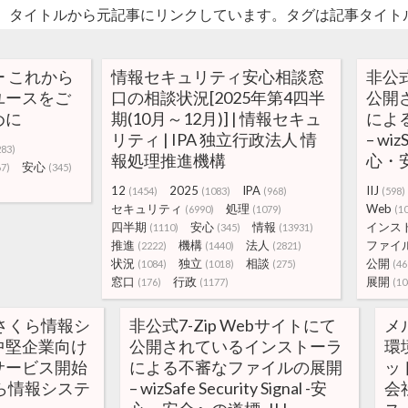
。タイトルから元記事にリンクしています。タグは記事タイト
 これから
情報セキュリティ安心相談窓
非公式
ユースをご
口の相談状況[2025年第4四半
公開
めに
期(10月～12月)] | 情報セキュ
によ
リティ | IPA 独立行政法人 情
– wiz
283)
報処理推進機構
心・安
安心
67)
(345)
12
2025
IPA
IIJ
(1454)
(1083)
(968)
(598)
セキュリティ
処理
Web
(6990)
(1079)
(1
四半期
安心
情報
インス
(1110)
(345)
(13931)
推進
機構
法人
ファイ
(2222)
(1440)
(2821)
状況
独立
相談
公開
(1084)
(1018)
(275)
(46
窓口
行政
展開
(176)
(1177)
(10
さくら情報シ
非公式7-Zip Webサイトにて
メ
中堅企業向け
公開されているインストーラ
環
サービス開始
による不審なファイルの展開
ッ
さくら情報システ
– wizSafe Security Signal -安
会