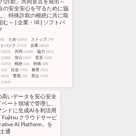
プ!詐欺」共同宣言を発出～
会の安全安心を守るために協
し、特殊詐欺の根絶に共に取
む～ | 企業・IR | ソフトバ
ク
ため
ストップ
06)
(2673)
(79)
トバンク
企業
(1710)
(6616)
共同
協力
(9322)
(2298)
(411)
安心
宣言
(1006)
(345)
(243)
根絶
特殊
(1070)
(16)
(89)
社会
被害
(10)
(705)
(921)
警視
防止
(810)
(33)
(553)
(1363)
の高いデータを安心安全
イベート領域で管理し、
マンドに生成AIを利活用
Fujitsu クラウドサービ
ative AI Platform」を
富士通