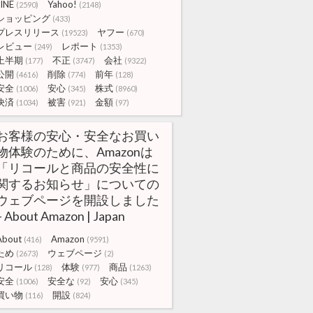
LINE
Yahoo!
(2590)
(2148)
ショッピング
(433)
プレスリリース
ヤフー
(19523)
(670)
レビュー
レポート
(249)
(1353)
上半期
不正
会社
(177)
(3747)
(9322)
公開
削除
前年
(4616)
(774)
(128)
安全
安心
株式
(1006)
(345)
(8960)
決済
被害
金額
(1034)
(921)
(97)
お客様の安心・安全なお買い
物体験のために、Amazonは
「リコールと商品の安全性に
関するお知らせ」についての
ウェブページを開設しました
– About Amazon | Japan
About
Amazon
(416)
(9591)
ため
ウェブページ
(2673)
(2)
リコール
体験
商品
(128)
(977)
(1263)
安全
安全な
安心
(1006)
(92)
(345)
買い物
開設
(116)
(824)