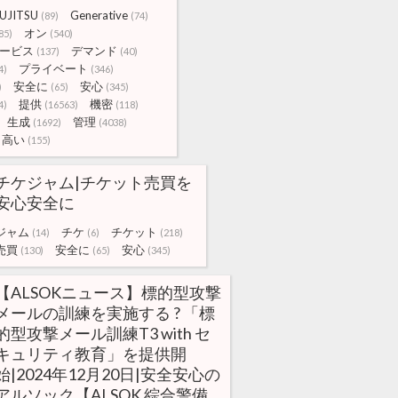
UJITSU
Generative
(89)
(74)
オン
85)
(540)
ービス
デマンド
(137)
(40)
プライベート
4)
(346)
安全に
安心
)
(65)
(345)
提供
機密
4)
(16563)
(118)
生成
管理
(1692)
(4038)
高い
(155)
チケジャム|チケット売買を
安心安全に
ジャム
チケ
チケット
(14)
(6)
(218)
売買
安全に
安心
(130)
(65)
(345)
【ALSOKニュース】標的型攻撃
メールの訓練を実施する ? 「標
的型攻撃メール訓練T3 with セ
キュリティ教育」を提供開
始|2024年12月20日|安全安心の
アルソック【ALSOK 綜合警備