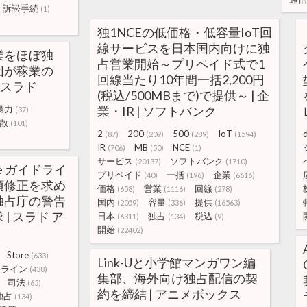
訴訟手続
(1)
独1NCEの低価格・低容量IoT回
線サービスを日本国内向けに独
業をほぼ独
占営業開始～プリペイド式で1
団が稼業の
回線当たり10年間一括2,200円
 スラド
(税込/500MBまで)で提供～ | 企
暴力
業・IR | ソフトバンク
(37)
散
(101)
2
200
500
IoT
(87)
(209)
(289)
(1594)
IR
MB
NCE
(706)
(50)
(1)
サービス
ソフトバンク
(20137)
(1710)
ore ガイドライ
プリペイド
一括
企業
(40)
(196)
(6616)
項修正を求め
価格
営業
回線
(658)
(1116)
(278)
独占庁の警告
国内
容量
提供
(2059)
(336)
(16563)
| スラド ア
日本
独占
税込
(6311)
(134)
(9)
開始
(22402)
Store
(633)
Link-Uと小学館マンガワン編
ドライン
(438)
集部、海外向け独占配信の契
司法
(65)
約を締結 | アニメボックス
独占
(134)