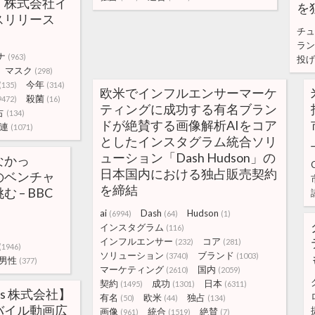
｜株式会社イ
を独
スリリース
チュ
ラン
ナ
(963)
投げ
マスク
(298)
今年
(135)
(314)
欧米でインフルエンサーマーケ
殺菌
9472)
(16)
ティングに成功する有名ブラン
占
(134)
ドが絶賛する画像解析AIをコア
連
(1071)
としたインスタグラム統合ソリ
ューション「Dash Hudson」の
なかっ
日本国内における独占販売契約
のベンチャ
を締結
 – BBC
ai
Dash
Hudson
(6994)
(64)
(1)
インスタグラム
(116)
インフルエンサー
コア
(232)
(281)
(1946)
ソリューション
ブランド
(3740)
(1003)
男性
(377)
マーケティング
国内
(2610)
(2059)
契約
成功
日本
(1495)
(1301)
(6311)
ates 株式会社】
有名
欧米
独占
(50)
(44)
(134)
バイル動画広
画像
統合
絶賛
(961)
(1519)
(7)