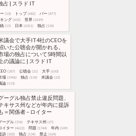
占 | スラド IT
ー
トップ
バー
(10)
(682)
(877)
キング
世界
(602)
(2149)
銭
日本
独占
(15)
(6311)
(134)
米議会で大手IT4社のCEOを
招いた公聴会が開かれる。
市場の独占について5時間以
上の議論に | スラド IT
CEO
公聴会
大手
(287)
(21)
(650)
市場
独占
米議会
(1946)
(134)
(22)
議論
(153)
グーグル独占禁止違反問題、
テキサス州などが年内に提訴
も＝関係者 – ロイター
グーグル
テキサス州
(354)
(27)
ロイター
問題
年内
(4622)
(1744)
(149)
提訴
独占
禁止
(303)
(134)
(624)