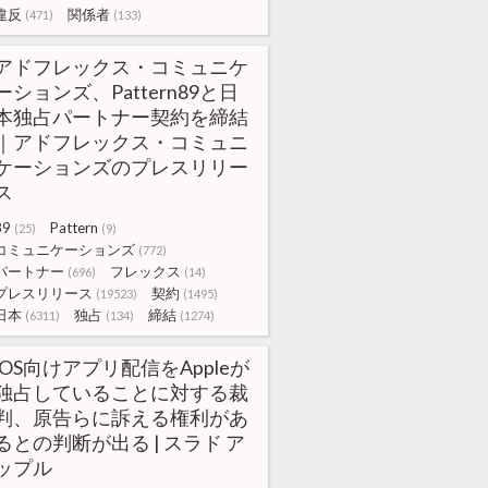
違反
関係者
(471)
(133)
アドフレックス・コミュニケ
ーションズ、Pattern89と日
本独占パートナー契約を締結
｜アドフレックス・コミュニ
ケーションズのプレスリリー
ス
89
Pattern
(25)
(9)
コミュニケーションズ
(772)
パートナー
フレックス
(696)
(14)
プレスリリース
契約
(19523)
(1495)
日本
独占
締結
(6311)
(134)
(1274)
iOS向けアプリ配信をAppleが
独占していることに対する裁
判、原告らに訴える権利があ
るとの判断が出る | スラド ア
ップル