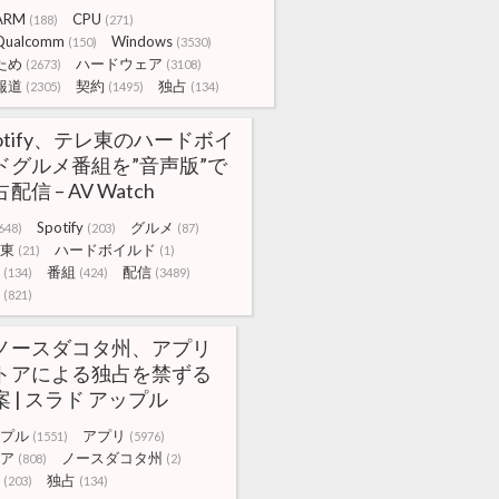
ARM
CPU
(188)
(271)
Qualcomm
Windows
(150)
(3530)
ため
ハードウェア
(2673)
(3108)
報道
契約
独占
(2305)
(1495)
(134)
potify、テレ東のハードボイ
ドグルメ番組を”音声版”で
配信 – AV Watch
Spotify
グルメ
648)
(203)
(87)
東
ハードボイルド
(21)
(1)
番組
配信
(134)
(424)
(3489)
(821)
ノースダコタ州、アプリ
トアによる独占を禁ずる
案 | スラド アップル
プル
アプリ
(1551)
(5976)
ア
ノースダコタ州
(808)
(2)
独占
(203)
(134)