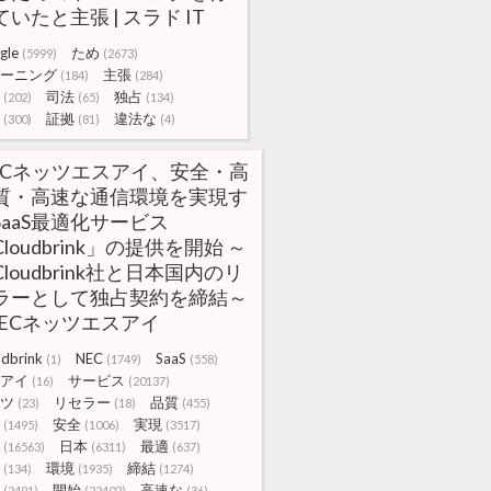
ていたと主張 | スラド IT
gle
ため
(5999)
(2673)
ーニング
主張
(184)
(284)
司法
独占
(202)
(65)
(134)
証拠
違法な
(300)
(81)
(4)
ECネッツエスアイ、安全・高
質・高速な通信環境を実現す
SaaS最適化サービス
loudbrink」の提供を開始 ～
Cloudbrink社と日本国内のリ
ラーとして独占契約を締結～
 NECネッツエスアイ
dbrink
NEC
SaaS
(1)
(1749)
(558)
アイ
サービス
(16)
(20137)
ツ
リセラー
品質
(23)
(18)
(455)
安全
実現
(1495)
(1006)
(3517)
日本
最適
(16563)
(6311)
(637)
環境
締結
(134)
(1935)
(1274)
開始
高速な
(2491)
(22402)
(36)