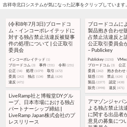
吉祥寺北口システムが気になった記事をクリップしています
(令和8年7月3日)ブロードコ
ブロードコムによ
ム・インコーポレイテッドに
製品抱き合わせ
対する独占禁止法違反被疑事
占禁止法違反と
件の処理について | 公正取引
公正取引委員会
委員会
– Publickey
インコーポレイテッド
Publickey
VMwa
(1)
(3250)
ブロードコム
事件
令和
ブロードコム
公正
(3)
(551)
(251)
(3)
公正
処理
取引
委員
抱き合わせ
(54)
(1079)
(672)
(242)
委員
独占
禁止
疑惑
禁止
(242)
(134)
(624)
(158)
(624)
違反
製品
認定
(471)
(2377)
(438)
販売
違反
(3998)
(471)
LiveRamp社と博報堂DYグル
アマゾンジャパ
ープ、日本市場における独占
よる独占禁止法
パートナーシップ締結 |
に関する出品者
LiveRamp Japan株式会社のプ
意見の募集について
レスリリース