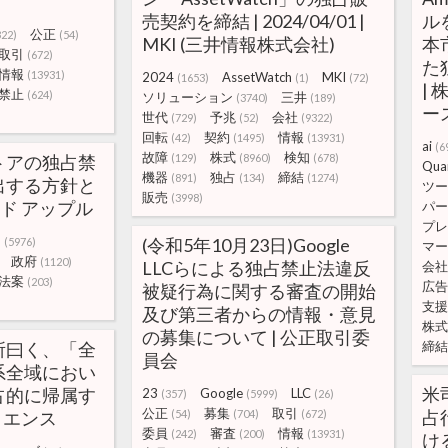
売契約を締結 | 2024/04/01 |
ル
公正
322)
(54)
MKI (三井情報株式会社)
本
取引
(672)
た
情報
(13931)
2024
AssetWatch
MKI
(1653)
(1)
(72)
| 
禁止
(624)
ソリューション
三井
(3740)
(189)
ー
世代
予兆
会社
(729)
(52)
(9322)
回転
契約
情報
(42)
(1495)
(13931)
ai
(6
故障
株式
検知
トアの独占禁
(129)
(8960)
(678)
Quar
機器
独占
締結
(891)
(134)
(1274)
出する方針と
ツー
販売
(3998)
ラド アップル
パー
プレ
リ
(令和5年10月23日)Google
(5976)
マー
政府
(1120)
LLCらによる独占禁止法違反
会社
法案
(203)
広告
被疑行為に関する審査の開始
支援
及び第三者からの情報・意見
株式
の募集について | 公正取引委
所曰く、「全
締結
員会
系全域におい
米
占的に帰属す
23
Google
LLC
(357)
(5999)
(26)
公正
募集
取引
占
サイエンス
(54)
(704)
(672)
委員
審査
情報
(242)
(200)
(13931)
け