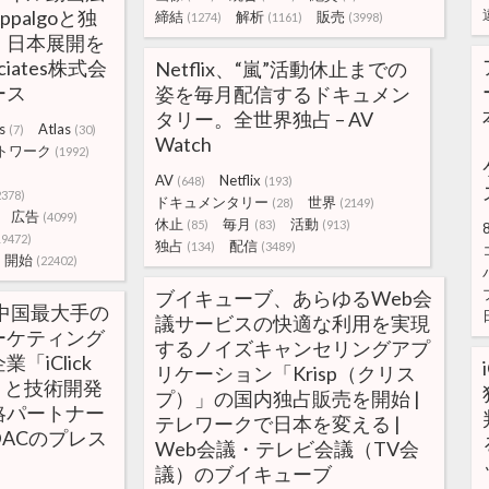
palgoと独
締結
解析
販売
(1274)
(1161)
(3998)
、日本展開を
ociates株式会
Netflix、“嵐”活動休止までの
ース
姿を毎月配信するドキュメン
タリー。全世界独占 – AV
s
Atlas
(7)
(30)
Watch
トワーク
(1992)
AV
Netflix
(648)
(193)
2378)
ドキュメンタリー
世界
(28)
(2149)
広告
(4099)
休止
毎月
活動
(85)
(83)
(913)
19472)
独占
配信
(134)
(3489)
開始
(22402)
ブイキューブ、あらゆるWeb会
、中国最大手の
議サービスの快適な利用を実現
ーケティング
するノイズキャンセリングアプ
「iClick
リケーション「Krisp（クリス
sia」と技術開発
プ）」の国内独占販売を開始 |
略パートナー
テレワークで日本を変える |
ACのプレス
Web会議・テレビ会議（TV会
議）のブイキューブ