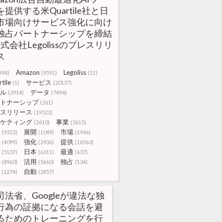
を提供する米Quartile社と日
市場向けサービス強化に向け
独占パートナーシップを締結
株式会社Legolissのプレスリリ
ス
Amazon
Legoliss
994)
(9591)
(11)
tile
サービス
(1)
(20137)
ル
データ
(2914)
(7494)
トナーシップ
(261)
スリリース
(19523)
ケティング
事業
(2610)
(3615)
展開
市場
(9322)
(1049)
(1946)
強化
提供
(4099)
(2936)
(16563)
日本
最適
(5137)
(6311)
(637)
活用
独占
(8960)
(5660)
(134)
自動
(1274)
(2857)
司法省、Googleが違法な独
行為の証拠になる会話を避
るためのトレーニングを行