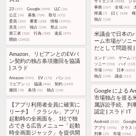
サイエンス
ジ
(4300)
事務
全域
(167)
(40)
23
Google
LLC
(357)
(5999)
(26)
帰属
曰く
権
(7)
(438)
公正
募集
取引
(54)
(704)
(672)
独占
(134)
委員
審査
情報
(242)
(200)
(13931)
意見
独占
禁止
(297)
(134)
(624)
米議会で日本の
第三者
行為
違反
(326)
(300)
(471)
開始
(22402)
ーム市場がソニ
だとして問題視 |
Amazon、リビアンとのEVバ
エンド
ゲーム
(289)
(1
ン契約の独占条項撤回を協議
ソニー
ハイ
(550)
(118)
| スラド
市場
日本
(1946)
(6311)
独占
議会
(134)
(111)
Amazon
EV
バン
(9591)
(170)
(65)
リビアン
協議
契約
(1)
(406)
(1495)
Google による A
撤回
条項
独占
(78)
(31)
(134)
市場独占を巡る
【アプリ利用者全員に確実に
属訴訟手続、判
リーチ】「クラシル」アプリ
認定 | スラド IT
起動時の全画面を、1社で独
Android
Googl
(2191)
占できる広告メニュー「起動
アプリ
クラス
(5976)
(
時全画面ジャック」を提供開
判事
市場
(25)
(1946)