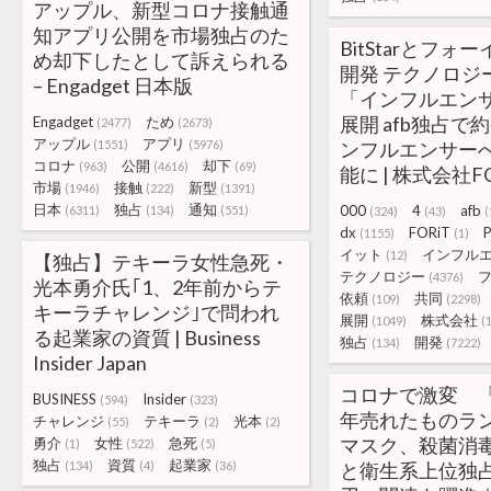
アップル、新型コロナ接触通
知アプリ公開を市場独占のた
BitStarとフ
め却下したとして訴えられる
開発 テクノロジ
– Engadget 日本版
「インフルエンサ
展開 afb独占で約
Engadget
ため
(2477)
(2673)
アップル
アプリ
(1551)
(5976)
ンフルエンサーへ
コロナ
公開
却下
(963)
(4616)
(69)
能に | 株式会社FO
市場
接触
新型
(1946)
(222)
(1391)
日本
独占
通知
000
4
afb
(6311)
(134)
(551)
(324)
(43)
(
dx
FORiT
(1155)
(1)
イット
インフル
(12)
【独占】テキーラ女性急死・
テクノロジー
(4376)
光本勇介氏｢1、2年前からテ
依頼
共同
(109)
(2298)
キーラチャレンジ｣で問われ
展開
株式会社
(1049)
(
る起業家の資質 | Business
独占
開発
(134)
(7222)
Insider Japan
コロナで激変 「
BUSINESS
Insider
(594)
(323)
年売れたものラ
チャレンジ
テキーラ
光本
(55)
(2)
(2)
マスク、殺菌消
勇介
女性
急死
(1)
(522)
(5)
独占
資質
起業家
(134)
(4)
(36)
と衛生系上位独