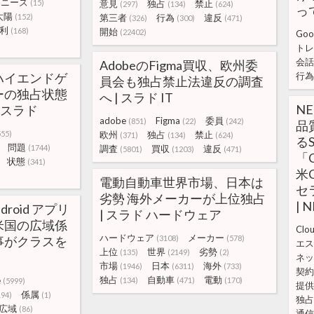
ャニーズ
(15)
意見
独占
禁止
(297)
(134)
(624)
っ
太陽
(152)
第三者
行為
違反
(326)
(300)
(471)
利
(168)
開始
(22402)
Goo
トレ
会話
AdobeのFigma買収、欧州委
ハイエンドゲ
行為
員会も独占禁止法違反の調査
ーの独占状態
へ | スラド IT
N
 スラド
adobe
Figma
委員
(851)
(22)
(242)
品
555)
欧州
独占
禁止
(371)
(134)
(624)
る
問題
(1744)
調査
買収
違反
(5801)
(1203)
(471)
「C
状態
(341)
米
電動自動車世界市場、日本は
セ
劣勢 海外メーカーが上位独占
|
ndroid アプリ
| スラド ハードウェア
米国の広域係
Clou
ハードウェア
メーカー
事がクラスを
(3108)
(578)
エス
上位
世界
劣勢
(135)
(2149)
(2)
ネッ
市場
日本
海外
(1946)
(6311)
(733)
契約
独占
自動車
電動
e
(134)
(471)
(170)
(5999)
提供
係属
194)
(1)
独占
広域
(86)
通信