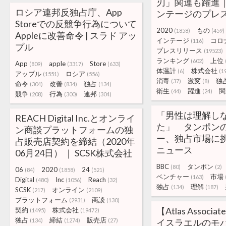
刃」関連も躍進
ロシア連邦反独占庁、App
ンテージのプレ
Storeでの反競争行為について
2020
もの
(1858)
(459)
Appleに改善命令 | スラド アッ
インテージ
コロ
(116)
プル
プレスリリース
(19523)
ランキング
上位
(602)
App
apple
Store
(809)
(3317)
(633)
体温計
株式会社
(6)
(1
アップル
ロシア
(1551)
(556)
消毒
激変
独
(37)
(8)
命令
改善
独占
(304)
(834)
(134)
衛生
躍進
関
(44)
(24)
競争
行為
連邦
(208)
(300)
(304)
「男性は理解し
REACH Digital Inc.とオンライ
た」 タンポン
ン商談プラットフォームの独
ー、独占市場に挑む
占販売店契約を締結（2020年
ニュース
06月24日） ｜ SCSK株式会社
BBC
タンポン
(80)
(2)
06
2020
24
(84)
(1858)
(521)
ベンチャー
市場
(163)
Digital
Inc
Reach
(480)
(1056)
(32)
独占
理解
(134)
(187)
SCSK
オンライン
(217)
(2109)
プラットフォーム
商談
(2931)
(130)
【Atlas Associ
契約
株式会社
(1495)
(19472)
独占
締結
販売店
(134)
(1274)
(27)
イスラエルのモ