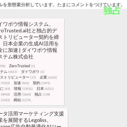
ルを形態素分析しています。たまにコメントをつけています。
独占
イワボウ情報システム、
roTrusted.ai社と独占的デ
ストリビューター契約を締
、日本企業の生成AI活用を
全に加速 | ダイワボウ情報
ステム株式会社
ZeroTrusted
994)
(1)
テム
ダイワボウ
(6611)
(2)
ストリビューター
企業
(15)
(6616)
加速
契約
(9322)
(826)
(1495)
に
情報
日本
(65)
(13931)
(6311)
活用
独占
(8960)
(5660)
(134)
締結
(1692)
(1274)
ータ活用マーケティング支援
を展開するLegoliss、
mazon広告自動最適化AIツー