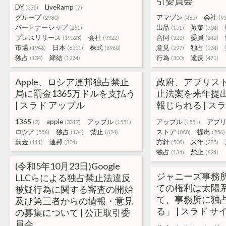
引委員会
DY
LiveRamp
(235)
(7)
グループ
アマゾン
会社
(2980)
(485)
(9
パートナーシップ
出品
募集
(261)
(151)
(704)
プレスリリース
会社
合同
委員
(19523)
(9322)
(323)
(242)
市場
日本
株式
意見
独占
(1946)
(6311)
(8960)
(297)
(134)
独占
締結
行為
違反
(134)
(1274)
(300)
(471)
Apple、ロシア連邦独占禁止
政府、アプリス
局に罰金1365万ドルを支払う
止法案を来年提
| スラド アップル
報じられる | ス
1365
apple
アップル
アップル
アプ
(2)
(3317)
(1551)
(1551)
ロシア
独占
禁止
ストア
提出
(556)
(134)
(624)
(808)
(256)
罰金
連邦
方針
来年
(111)
(304)
(505)
(285)
独占
禁止
(134)
(624)
(令和5年10月23日)Google
ジャニーズ事務
LLCらによる独占禁止法違反
ての権利は太陽
被疑行為に関する審査の開始
て、事務所に独
及び第三者からの情報・意見
る」 | スラド 
の募集について | 公正取引委
員会