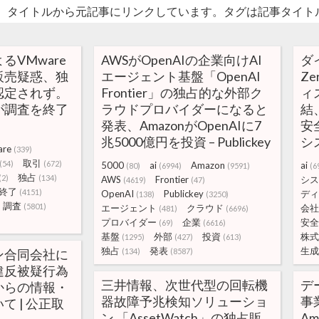
。タイトルから元記事にリンクしています。タグは記事タイト
るVMware
AWSがOpenAIの企業向けAI
ダ
販売疑惑、独
エージェント基盤「OpenAI
Ze
認定されず。
Frontier」の独占的な外部ク
ィ
が調査を終了
ラウドプロバイダーになると
結
発表、AmazonがOpenAIに7
安
兆5000億円を投資 – Publickey
シ
re
(339)
取引
(54)
(672)
5000
ai
Amazon
ai
(80)
(6994)
(9591)
(6
独占
(2)
(134)
AWS
Frontier
シス
(4619)
(47)
終了
(4151)
OpenAI
Publickey
ディ
(138)
(3250)
調査
(5801)
エージェント
クラウド
会社
(481)
(6696)
プロバイダー
企業
安全
(69)
(6616)
基盤
外部
投資
株式
(1295)
(427)
(613)
独占
発表
生成
ン合同会社に
(134)
(8587)
違反被疑行為
三井情報、次世代型の回転機
デ
からの情報・
器故障予兆検知ソリューショ
事業
 | 公正取
ン 「AssetWatch」の独占販
A