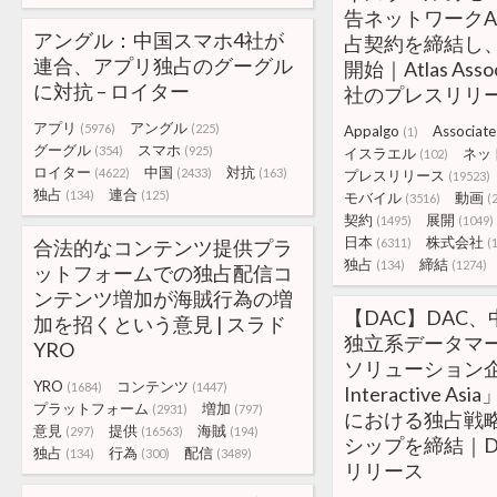
告ネットワークAp
アングル：中国スマホ4社が
占契約を締結し
連合、アプリ独占のグーグル
開始｜Atlas Ass
に対抗 – ロイター
社のプレスリリ
アプリ
アングル
(5976)
(225)
Appalgo
Associate
(1)
グーグル
スマホ
(354)
(925)
イスラエル
ネッ
(102)
ロイター
中国
対抗
(4622)
(2433)
(163)
プレスリリース
(19523)
独占
連合
(134)
(125)
モバイル
動画
(3516)
(
契約
展開
(1495)
(1049)
日本
株式会社
合法的なコンテンツ提供プラ
(6311)
(
独占
締結
(134)
(1274)
ットフォームでの独占配信コ
ンテンツ増加が海賊行為の増
【DAC】DAC
加を招くという意見 | スラド
独立系データマ
YRO
ソリューション企業
YRO
コンテンツ
(1684)
(1447)
Interactive A
プラットフォーム
増加
(2931)
(797)
における独占戦
意見
提供
海賊
(297)
(16563)
(194)
シップを締結｜D
独占
行為
配信
(134)
(300)
(3489)
リリース