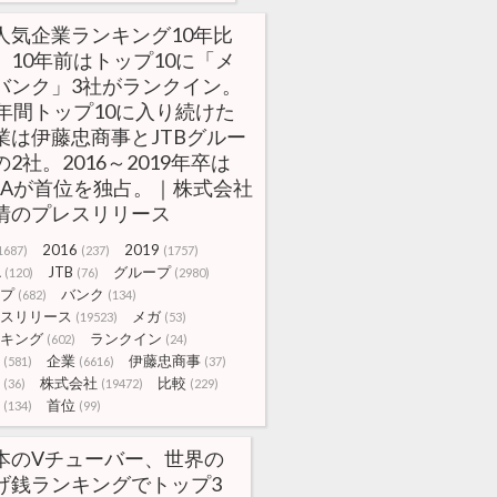
人気企業ランキング10年比
】10年前はトップ10に「メ
バンク」3社がランクイン。
0年間トップ10に入り続けた
業は伊藤忠商事とJTBグルー
の2社。2016～2019年卒は
NAが首位を独占。｜株式会社
情のプレスリリース
2016
2019
1687)
(237)
(1757)
A
JTB
グループ
(120)
(76)
(2980)
プ
バンク
(682)
(134)
スリリース
メガ
(19523)
(53)
キング
ランクイン
(602)
(24)
企業
伊藤忠商事
(581)
(6616)
(37)
株式会社
比較
(36)
(19472)
(229)
首位
(134)
(99)
本のVチューバー、世界の
げ銭ランキングでトップ3