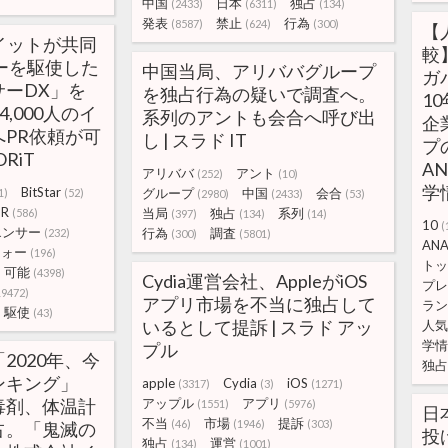
中国
日本
独占
(2433)
(6311)
(134)
発表
禁止
行為
(8587)
(624)
(300)
【
ォーイットが共同
較
ーを駆使した
中国当局、アリババグループ
ガ
ーDX」を
を独占行為の疑いで調査へ。
1
4,000人のイ
系列のアントも会合へ呼び出
企
PR依頼が可
し | スラド IT
プ
RiT
A
アリババ
アント
(252)
(10)
学
BitStar
グループ
中国
会合
1)
(52)
(2980)
(2433)
(53)
PR
当局
独占
系列
(586)
(397)
(134)
(14)
10
(
エンサー
行為
調査
(232)
(300)
(5801)
AN
フォー
(196)
トッ
可能
(4398)
Cydia運営会社、AppleがiOS
プレ
19472)
アプリ市場を不当に独占して
ラン
駆使
(43)
いるとして提訴 | スラド アッ
人気
学情
プル
2020年、今
独占
ンキング」
apple
Cydia
iOS
(3317)
(3)
(1271)
毒剤、体温計
アップル
アプリ
(1551)
(5976)
日
不当
市場
提訴
(46)
(1946)
(303)
占。「鬼滅の
投
独占
運営
(134)
(1001)