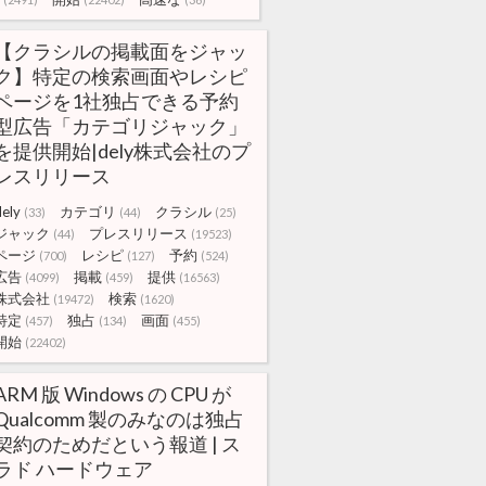
【クラシルの掲載面をジャッ
ク】特定の検索画面やレシピ
ページを1社独占できる予約
型広告「カテゴリジャック」
を提供開始|dely株式会社のプ
レスリリース
dely
カテゴリ
クラシル
(33)
(44)
(25)
ジャック
プレスリリース
(44)
(19523)
ページ
レシピ
予約
(700)
(127)
(524)
広告
掲載
提供
(4099)
(459)
(16563)
株式会社
検索
(19472)
(1620)
特定
独占
画面
(457)
(134)
(455)
開始
(22402)
ARM 版 Windows の CPU が
Qualcomm 製のみなのは独占
契約のためだという報道 | ス
ラド ハードウェア