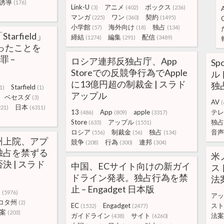
誘導
(176)
Link-U
アニメ
ボックス
(3)
(402)
(236)
マンガ
ワン
契約
(225)
(360)
(1495)
小学館
海外向け
独占
(57)
(18)
(134)
arfield」
締結
編集
配信
(1274)
(291)
(3489)
なったことを
罪 –
ロシア連邦反独占庁、App
S
Storeでの反競争行為でApple
ル
に13億円超の制裁金 | スラド
独占
Starfield
1)
(1)
アップル
ベセスダ
(3)
AV
(
日本
221)
(6311)
13
App
apple
テレ
(486)
(809)
(3317)
Store
アップル
独占
(633)
(1551)
ロシア
制裁金
独占
音声
(556)
(56)
(134)
州上院、アプ
競争
行為
連邦
(208)
(300)
(304)
独占を禁ずる
米
 | スラド
中国、ECサイト向けの新ガイ
ス
ドライン発表。独占行為を禁
法
止 – Engadget 日本版
リ
(5976)
アッ
コタ州
(2)
EC
Engadget
スト
(1532)
(2477)
案
(203)
ガイドライン
サイト
法案
(438)
(6260)