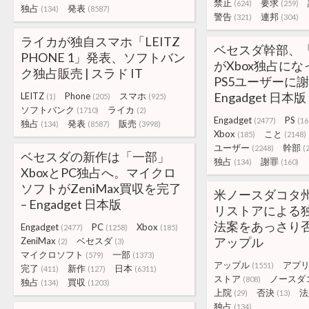
禁止
要求
(624)
(259)
独占
発表
(134)
(8587)
警告
連邦
(321)
(304)
ライカが独自スマホ「LEITZ
ベセスダ幹部、「St
PHONE 1」発表、ソフトバン
がXbox独占に
ク独占販売 | スラド IT
PS5ユーザーに謝
Engadget 日本版
LEITZ
Phone
スマホ
(1)
(205)
(925)
ソフトバンク
ライカ
(1710)
(2)
Engadget
PS
(2477)
(16
独占
発表
販売
(134)
(8587)
(3998)
Xbox
こと
(185)
(2148)
ユーザー
幹部
(2248)
(
ベセスダの新作は「一部」
独占
謝罪
(134)
(160)
XboxとPC独占へ。マイクロ
ソフトがZeniMax買収を完了
米ノースダコタ
– Engadget 日本版
リストアによる
法案をあっさり否決
Engadget
PC
Xbox
(2477)
(1258)
(185)
アップル
ZeniMax
ベセスダ
(2)
(3)
マイクロソフト
一部
(579)
(1373)
アップル
アプ
(1551)
完了
新作
日本
(411)
(127)
(6311)
ストア
ノースダ
(808)
独占
買収
(134)
(1203)
上院
否決
法
(29)
(13)
独占
(134)