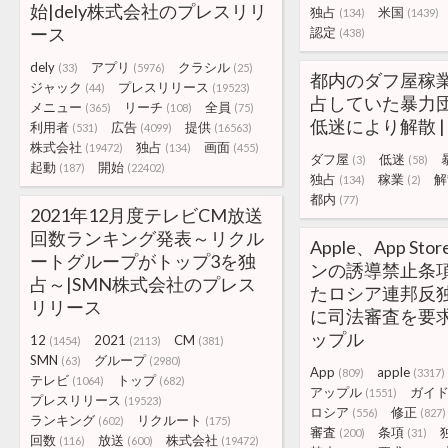
始|dely株式会社のプレスリリ
独占
米国
(134)
(1439)
ース
認定
(438)
dely
アプリ
クラシル
(33)
(5976)
(25)
都内のダフ屋稼
ジャック
プレスリリース
(44)
(19523)
占していた暴力
メニュー
リーチ
全員
(365)
(108)
(75)
低迷により解散 |
利用者
広告
提供
(531)
(4099)
(16563)
株式会社
独占
画面
(19472)
(134)
(455)
ダフ屋
低迷
(3)
(58)
起動
開始
(187)
(22402)
独占
稼業
解
(134)
(2)
都内
(77)
2021年12月度テレビCM放送
回数ランキング発表～リクル
Apple、App St
ートグループがトップ3を独
ンの誘導禁止条
占～|SMN株式会社のプレス
たロシア連邦反
リリース
に司法審査を要求 
ップル
12
2021
CM
(1454)
(2113)
(381)
SMN
グループ
(63)
(2980)
App
apple
(809)
(3317)
テレビ
トップ
(1064)
(682)
アップル
ガイ
(1551)
プレスリリース
(19523)
ロシア
修正
(556)
(827)
ランキング
リクルート
(602)
(175)
審査
条項
(200)
(31)
回数
放送
株式会社
(116)
(600)
(19472)