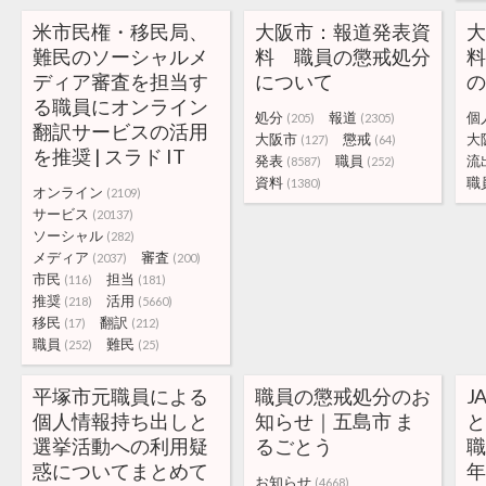
米市民権・移民局、
大阪市：報道発表資
難民のソーシャルメ
料 職員の懲戒処分
ディア審査を担当す
について
る職員にオンライン
処分
報道
個
(205)
(2305)
翻訳サービスの活用
大阪市
懲戒
大
(127)
(64)
を推奨 | スラド IT
発表
職員
流
(8587)
(252)
資料
職
(1380)
オンライン
(2109)
サービス
(20137)
ソーシャル
(282)
メディア
審査
(2037)
(200)
市民
担当
(116)
(181)
推奨
活用
(218)
(5660)
移民
翻訳
(17)
(212)
職員
難民
(252)
(25)
平塚市元職員による
職員の懲戒処分のお
J
個人情報持ち出しと
知らせ｜五島市 ま
選挙活動への利用疑
るごとう
職
惑についてまとめて
年
お知らせ
(4668)