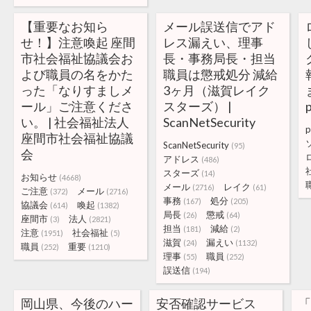
【重要なお知ら
メール誤送信でアド
せ！】注意喚起 座間
レス漏えい、理事
市社会福祉協議会お
長・事務局長・担当
よび職員の名をかた
職員は懲戒処分 減給
った「なりすましメ
3ヶ月（滋賀レイク
ール」ご注意くださ
スターズ） |
p
い。 | 社会福祉法人
ScanNetSecurity
p
座間市社会福祉協議
ScanNetSecurity
(95)
会
アドレス
(486)
スターズ
(14)
お知らせ
(4668)
メール
レイク
(2716)
(61)
ご注意
メール
(372)
(2716)
事務
処分
(167)
(205)
協議会
喚起
(614)
(1382)
局長
懲戒
(26)
(64)
座間市
法人
(3)
(2821)
担当
減給
(181)
(2)
注意
社会福祉
(1951)
(5)
滋賀
漏えい
(24)
(1132)
職員
重要
(252)
(1210)
理事
職員
(55)
(252)
誤送信
(194)
岡山県、今後のハー
安否確認サービス