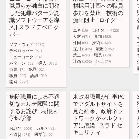
職員らが独自に開発
材採用計画への職員
した犯罪パターン認
参加を禁止 技術の
識ソフトウェアを導
流出阻止 | ロイター
入 | スラド デベロッ
エネ
ロイター
(58)
(4622)
パー
人材
参加
(471)
(483)
外国
技術
(80)
(3532)
ソフトウェア
(1264)
採用
流出
(1406)
(1562)
デベロッパー
(970)
禁止
職員
(624)
(252)
ニューヨーク
(107)
計画
阻止
(1082)
(79)
パターン
導入
(152)
(3683)
市警
犯罪
(17)
(324)
職員
認識
(252)
(540)
開発
(7222)
病院職員による不適
米政府職員が仕事PC
切なカルテ閲覧に関
でアダルトサイトを
するお詫び | 島根大
見た結果、政府ネッ
学医学部
トワークがマルウェ
アに感染 | スラド セ
お詫び
カルテ
(1054)
(62)
キュリティ
不適切
医学部
(281)
(22)
2