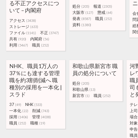
る不正アクセスにつ
ニ
処分
報道
(205)
(2305)
いて – 内閣府
大阪市
懲戒
(127)
(64)
会
発表
職員
(8587)
(252)
問
アクセス
(3438)
資料
(1380)
総
ストレージ
(633)
関
ファイル
不正
(1141)
(3747)
共有
内閣府
(920)
(56)
利用
職員
(5467)
(252)
NHK、職員1万人の
和歌山県新宮市 職
河
37％にも達する管理
員の処分について
レ
職を約3割削減へ 職
職
処分
(205)
種別の採用を一本化 |
司
和歌山県
(13)
スラド
と発
新宮市
職員
(1)
(252)
37
NHK
テレ
(49)
(533)
一本化
削減
上司
(22)
(743)
採用
管理
場合
(1406)
(4038)
職員
職種
対象
(252)
(19)
申告
職員