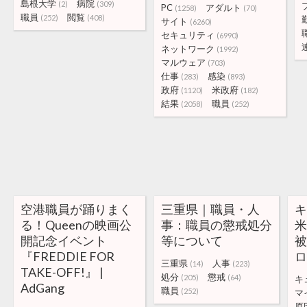
島根大学
病院
(2)
(309)
PC
アダルト
(1258)
(70)
職員
閲覧
(252)
(408)
サイト
(6260)
セキュリティ
(6990)
ネットワーク
(1992)
マルウェア
(703)
仕事
感染
(283)
(893)
政府
米政府
(1120)
(182)
結果
職員
(2058)
(252)
空港職員が踊りまく
三重県｜職員・人
る！Queenの映画公
事：職員の懲戒処分
開記念イベント
等について
『FREDDIE FOR
ロ
三重県
人事
(14)
(223)
TAKE-OFF!』 |
処分
懲戒
(205)
(64)
キ
AdGang
職員
(252)
マ
原