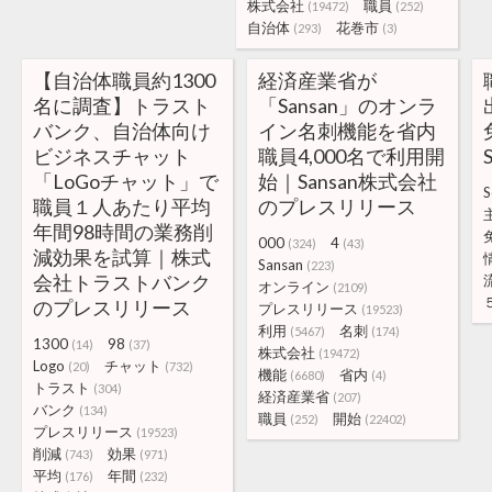
株式会社
職員
(19472)
(252)
自治体
花巻市
(293)
(3)
【自治体職員約1300
経済産業省が
名に調査】トラスト
「Sansan」のオンラ
バンク、自治体向け
イン名刺機能を省内
ビジネスチャット
職員4,000名で利用開
「LoGoチャット」で
始｜Sansan株式会社
S
職員１人あたり平均
のプレスリリース
年間98時間の業務削
000
4
(324)
(43)
減効果を試算｜株式
Sansan
(223)
会社トラストバンク
オンライン
(2109)
のプレスリリース
プレスリリース
(19523)
利用
名刺
(5467)
(174)
1300
98
(14)
(37)
株式会社
(19472)
Logo
チャット
(20)
(732)
機能
省内
(6680)
(4)
トラスト
(304)
経済産業省
(207)
バンク
(134)
職員
開始
(252)
(22402)
プレスリリース
(19523)
削減
効果
(743)
(971)
平均
年間
(176)
(232)