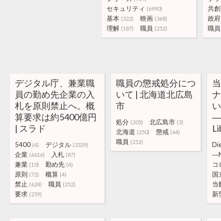
セキュリティ
共創
(6990)
基本
映画
政府
(322)
(368)
理解
職員
職員
(187)
(252)
デジタル庁、兼業職
職員の懲戒処分につ
員の勤め先企業の入
いて | 北海道北広島
札を原則禁止へ。概
市
い
算要求は約5400億円
―N
処分
北広島市
(205)
(3)
| スラド
Li
北海道
懲戒
(250)
(64)
職員
(252)
5400
デジタル
Di
(4)
(3329)
企業
入札
―N
(6616)
(87)
兼業
勤め先
コ
(10)
(4)
原則
概算
国
(72)
(4)
禁止
職員
当
(624)
(252)
要求
新
(259)