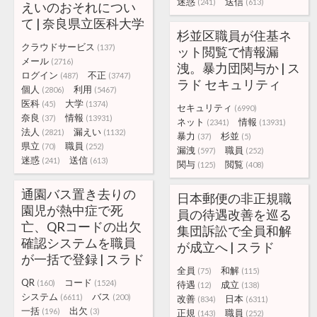
迷惑
送信
(241)
(613)
えいのおそれについ
て | 奈良県立医科大学
杉並区職員が住基ネ
クラウドサービス
(137)
ット閲覧で情報漏
メール
(2716)
洩。暴力団関与か | ス
ログイン
不正
(487)
(3747)
ラド セキュリティ
個人
利用
(2806)
(5467)
医科
大学
(45)
(1374)
セキュリティ
(6990)
奈良
情報
(37)
(13931)
ネット
情報
(2341)
(13931)
法人
漏えい
(2821)
(1132)
暴力
杉並
(37)
(5)
県立
職員
(70)
(252)
漏洩
職員
(597)
(252)
迷惑
送信
(241)
(613)
関与
閲覧
(125)
(408)
通園バス置き去りの
日本郵便の非正規職
園児が熱中症で死
員の待遇改善を巡る
亡、QRコードの出欠
集団訴訟で全員和解
確認システムを職員
が成立へ | スラド
が一括で登録 | スラド
全員
和解
(75)
(115)
QR
コード
(160)
(1524)
待遇
成立
(12)
(138)
システム
バス
(6611)
(200)
改善
日本
(834)
(6311)
一括
出欠
(196)
(3)
正規
職員
(143)
(252)