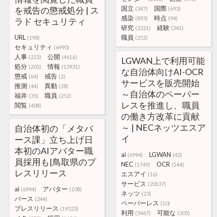
国立
国際
を戒告の懲戒処分 | ス
(347)
(693)
感染
時点
(893)
(94)
ラド セキュリティ
研究
経験
(2321)
(241)
URL
職員
(198)
(252)
セキュリティ
(6990)
人事
公開
(223)
(4616)
LGWAN上で利用可能
処分
情報
(205)
(13931)
な自治体向けAI-OCR
懲戒
戒告
(64)
(2)
サービスを販売開始
推測
異動
(44)
(28)
～自治体のペーパー
福井
職員
(35)
(252)
レスを推進し、職員
閲覧
(408)
の働き方改革に貢献
～ | NECネッツエスア
自治体初の「メタバ
イ
ース課」立ち上げ日
本初のAIアバター職
ai
LGWAN
(6994)
(42)
員採用も|鳥取県のプ
NEC
OCR
(1749)
(144)
レスリリース
エスアイ
(16)
サービス
(20137)
ai
アバター
(6994)
(108)
ネッツ
(23)
バース
(244)
ペーパーレス
(10)
プレスリリース
(19523)
利用
可能な
(5467)
(305)