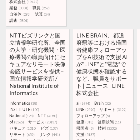
株式会社
(19472)
業務
職員
(3301)
(252)
自治体
試算
(293)
(54)
調査
(5801)
NTTビズリンクと国
LINE BRAIN、都道
立情報学研究所、全国
府県等における帰国
の大学・研究機関・医
者健康フォローアッ
療機関の職員向けにセ
プをAI技術で支援 AI
キュアなリモート映像
が“LINE”と“電話”で
会議サービスを提供 –
健康状態を確認する
国立情報学研究所 /
など、職員をサポー
National Institute of
ト | ニュース | LINE
Informatics
株式会社
Informatics
ai
Brain
(38)
(6994)
(52)
INSTITUTE
LINE
サポート
(100)
(2590)
(3129)
National
NTT
フォローアップ
(128)
(4050)
(5)
of
サービス
健康
健康状態
(3565)
(20137)
(313)
(11)
セキュア
ビズ
帰国者
技術
(1010)
(137)
(3)
(3532)
リモート
リンク
支援
(659)
(441)
(5137)