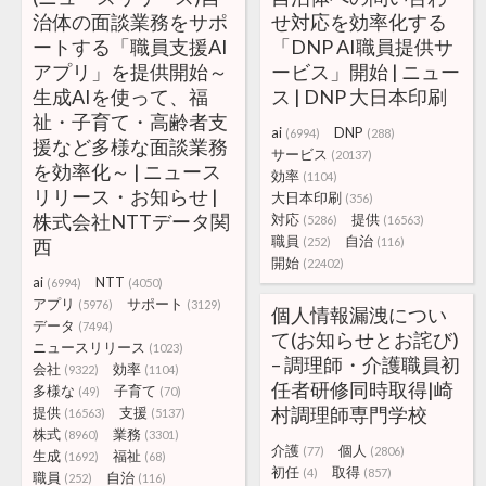
治体の面談業務をサポ
せ対応を効率化する
ートする「職員支援AI
「DNP AI職員提供サ
アプリ」を提供開始～
ービス」開始 | ニュー
生成AIを使って、福
ス | DNP 大日本印刷
祉・子育て・高齢者支
ai
DNP
(6994)
(288)
援など多様な面談業務
サービス
(20137)
を効率化～ | ニュース
効率
(1104)
リリース・お知らせ |
大日本印刷
(356)
株式会社NTTデータ関
対応
提供
(5286)
(16563)
職員
自治
西
(252)
(116)
開始
(22402)
ai
NTT
(6994)
(4050)
アプリ
サポート
(5976)
(3129)
個人情報漏洩につい
データ
(7494)
て(お知らせとお詫び)
ニュースリリース
(1023)
– 調理師・介護職員初
会社
効率
(9322)
(1104)
任者研修同時取得|崎
多様な
子育て
(49)
(70)
村調理師専門学校
提供
支援
(16563)
(5137)
株式
業務
(8960)
(3301)
介護
個人
(77)
(2806)
生成
福祉
(1692)
(68)
初任
取得
(4)
(857)
職員
自治
(252)
(116)