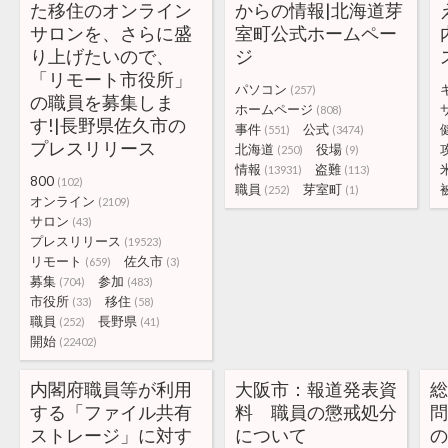
た移住のオンライン
からの情報|北海道芽
サロンを、さらに盛
室町公式ホームペー
り上げたいので、
ジ
「リモート市役所」
パソコン
(257)
の職員を募集しま
ホームページ
(808)
す!|長野県佐久市の
事件
公式
(551)
(3474)
プレスリリース
北海道
役場
(250)
(9)
情報
盗難
(13931)
(113)
800
(102)
職員
芽室町
(252)
(1)
オンライン
(2109)
サロン
(43)
プレスリリース
(19523)
リモート
佐久市
(659)
(3)
募集
参加
(704)
(483)
市役所
移住
(33)
(58)
職員
長野県
(252)
(41)
開始
(22402)
内閣府職員等が利用
大阪市：報道発表資
する「ファイル共有
料 職員の懲戒処分
ストレージ」に対す
について
の