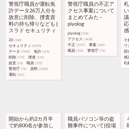
警視庁職員が運転免
警視庁職員の不正ア
許データ26万人分を
クセス事案について
故意に削除、捜査資
まとめてみた –
料の持ち帰りなども |
piyolog
応
スラド セキュリティ
感
piyolog
(568)
アクセス
(3438)
26
そ
(344)
不正
事案
(3747)
(349)
セキュリティ
ワ
(6990)
職員
警視庁
(252)
(74)
データ
免許
団
(7494)
(114)
削除
捜査
感
(774)
(135)
故意
職員
札
(10)
(252)
警視庁
資料
(74)
(1380)
運転
(621)
開始から約2カ月半
職員パソコン等の盗
で約800名が参加し
難事件について|役場