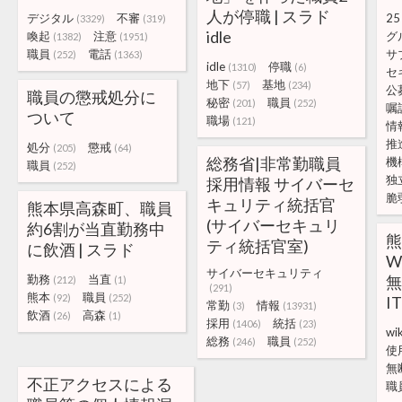
人が停職 | スラド
デジタル
不審
25
(3329)
(319)
idle
喚起
注意
グ
(1382)
(1951)
職員
電話
サ
(252)
(1363)
idle
停職
(1310)
(6)
セ
地下
基地
(57)
(234)
公
職員の懲戒処分に
秘密
職員
(201)
(252)
嘱
ついて
職場
(121)
情
推
処分
懲戒
(205)
(64)
総務省|非常勤職員
機
職員
(252)
独
採用情報 サイバーセ
脆
キュリティ統括官
熊本県高森町、職員
(サイバーセキュリ
約6割が当直勤務中
熊
ティ統括官室)
に飲酒 | スラド
W
サイバーセキュリティ
勤務
当直
無
(212)
(1)
(291)
熊本
職員
(92)
(252)
IT
常勤
情報
(3)
(13931)
飲酒
高森
(26)
(1)
採用
統括
(1406)
(23)
wi
総務
職員
(246)
(252)
使
無
不正アクセスによる
職