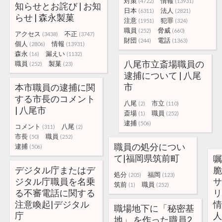
対策
情報
(4722)
(13931)
知らせとお詫び | お知
日本
法人
(6311)
(2821)
らせ | 森永製菓
注意
犯罪
(1951)
(324)
職員
脅威
(252)
(660)
アクセス
不正
(3438)
(3747)
財団
電話
(244)
(1363)
個人
情報
(2806)
(13931)
森永
漏えい
(16)
(1132)
八尾市立斎場職員の
職員
製菓
(252)
(23)
逮捕について | 八尾
市
本市職員の逮捕に関
する市長のコメント
八尾
市立
(2)
(110)
| 八尾市
斎場
職員
(1)
(252)
逮捕
(506)
コメント
八尾
(311)
(2)
市長
職員
(50)
(252)
職員の処分につい
逮捕
(506)
て|福岡県筑前町
嘱
デジタル庁またはデ
脆
処分
福岡
(205)
(123)
ジタル庁職員を名乗
サ
筑前
職員
(1)
(252)
る不審電話に関する
リ
注意喚起|デジタル
情
職場地下に「秘密基
庁
人
地」 を作った職員2