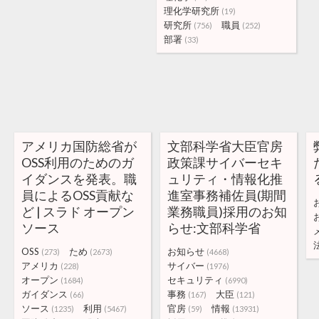
理化学研究所
(19)
研究所
職員
(756)
(252)
部署
(33)
アメリカ国防総省が
文部科学省大臣官房
OSS利用のためのガ
政策課サイバーセキ
イダンスを発表。職
ュリティ・情報化推
員によるOSS貢献な
進室事務補佐員(期間
ど | スラド オープン
業務職員)採用のお知
ソース
らせ:文部科学省
OSS
ため
お知らせ
(273)
(2673)
(4668)
アメリカ
サイバー
(228)
(1976)
オープン
セキュリティ
(1684)
(6990)
ガイダンス
事務
大臣
(66)
(167)
(121)
ソース
利用
官房
情報
(1235)
(5467)
(59)
(13931)