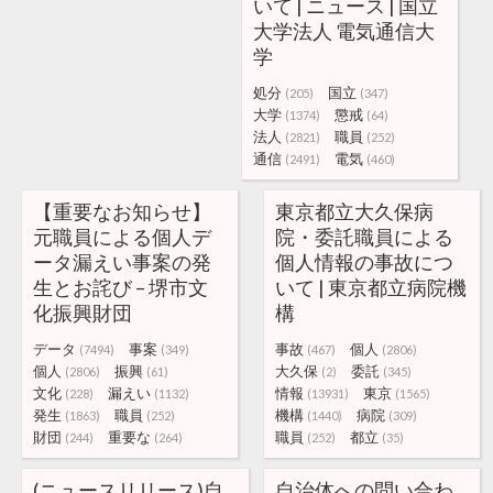
いて | ニュース | 国立
大学法人 電気通信大
学
処分
国立
(205)
(347)
大学
懲戒
(1374)
(64)
法人
職員
(2821)
(252)
通信
電気
(2491)
(460)
【重要なお知らせ】
東京都立大久保病
元職員による個人デ
院・委託職員による
ータ漏えい事案の発
個人情報の事故につ
生とお詫び – 堺市文
いて | 東京都立病院機
化振興財団
構
データ
事案
事故
個人
(7494)
(349)
(467)
(2806)
個人
振興
大久保
委託
(2806)
(61)
(2)
(345)
文化
漏えい
情報
東京
(228)
(1132)
(13931)
(1565)
発生
職員
機構
病院
(1863)
(252)
(1440)
(309)
財団
重要な
職員
都立
(244)
(264)
(252)
(35)
(ニュースリリース)自
自治体への問い合わ