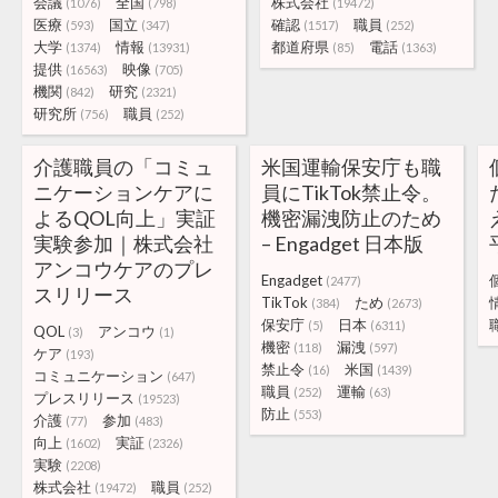
会議
全国
株式会社
(1076)
(798)
(19472)
医療
国立
確認
職員
(593)
(347)
(1517)
(252)
大学
情報
都道府県
電話
(1374)
(13931)
(85)
(1363)
提供
映像
(16563)
(705)
機関
研究
(842)
(2321)
研究所
職員
(756)
(252)
介護職員の「コミュ
米国運輸保安庁も職
ニケーションケアに
員にTikTok禁止令。
よるQOL向上」実証
機密漏洩防止のため
実験参加｜株式会社
– Engadget 日本版
アンコウケアのプレ
Engadget
(2477)
スリリース
TikTok
ため
(384)
(2673)
保安庁
日本
(5)
(6311)
QOL
アンコウ
(3)
(1)
機密
漏洩
(118)
(597)
ケア
(193)
禁止令
米国
(16)
(1439)
コミュニケーション
(647)
職員
運輸
(252)
(63)
プレスリリース
(19523)
防止
(553)
介護
参加
(77)
(483)
向上
実証
(1602)
(2326)
実験
(2208)
株式会社
職員
(19472)
(252)