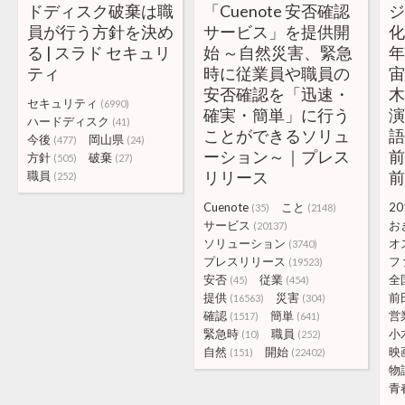
ドディスク破棄は職
「Cuenote 安否確認
員が行う方針を決め
サービス」を提供開
る | スラド セキュリ
始 ～自然災害、緊急
ティ
時に従業員や職員の
安否確認を「迅速・
セキュリティ
(6990)
確実・簡単」に行う
ハードディスク
(41)
ことができるソリュ
語
今後
岡山県
(477)
(24)
ーション～｜プレス
前
方針
破棄
(505)
(27)
リリース
職員
(252)
Cuenote
こと
20
(35)
(2148)
サービス
お
(20137)
ソリューション
オ
(3740)
プレスリリース
フ
(19523)
安否
従業
全
(45)
(454)
提供
災害
前
(16563)
(304)
確認
簡単
営
(1517)
(641)
緊急時
職員
小
(10)
(252)
自然
開始
映
(151)
(22402)
物
青