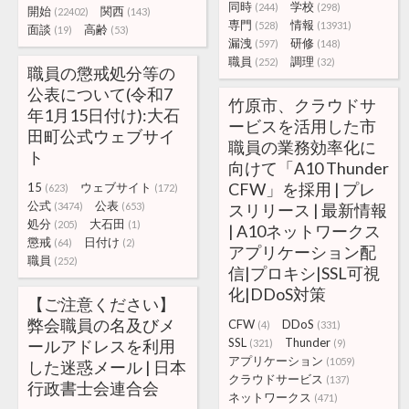
同時
学校
(244)
(298)
開始
関西
(22402)
(143)
専門
情報
(528)
(13931)
面談
高齢
(19)
(53)
漏洩
研修
(597)
(148)
職員
調理
(252)
(32)
職員の懲戒処分等の
公表について(令和7
竹原市、クラウドサ
年1月15日付け):大石
ービスを活用した市
田町公式ウェブサイ
職員の業務効率化に
ト
向けて「A10 Thunder
CFW」を採用 | プレ
15
ウェブサイト
(623)
(172)
公式
公表
(3474)
(653)
スリリース | 最新情報
処分
大石田
(205)
(1)
| A10ネットワークス
懲戒
日付け
(64)
(2)
アプリケーション配
職員
(252)
信|プロキシ|SSL可視
化|DDoS対策
【ご注意ください】
弊会職員の名及びメ
CFW
DDoS
(4)
(331)
SSL
Thunder
ールアドレスを利用
(321)
(9)
アプリケーション
(1059)
した迷惑メール | 日本
クラウドサービス
(137)
行政書士会連合会
ネットワークス
(471)