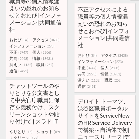
職員等の個人情報漏
えいの恐れのお知ら
不正アクセスによる
せとおわび|インフォ
職員等の個人情報漏
メーション|共同通信
えいの恐れのお知ら
社
せとおわび|インフォ
メーション|共同通信
おわび
アクセス
(84)
(3438)
社
インフォメーション
(273)
不正
個人
(3747)
(2806)
おわび
アクセス
(84)
(3438)
共同
情報
(2298)
(13931)
インフォメーション
(273)
漏えい
職員
(1132)
(252)
不正
個人
(3747)
(2806)
通信
(2491)
共同
情報
(2298)
(13931)
漏えい
職員
(1132)
(252)
チャットツールのや
通信
(2491)
りとりを公文書とし
て中央官庁職員に保
デロイト トーマツ、
存を義務付け、スク
渋谷区職員ポータル
リーンショットや貼
サイトをServiceNow
り付けで | スラド IT
のHR Service Delivery
で構築～自治体で初|
やりとり
ショット
(18)
(89)
ニュースリリース|デ
スクリーン
(127)