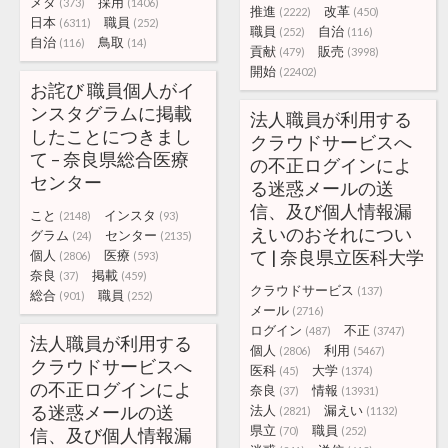
メタ
採用
(373)
(1406)
推進
改革
(2222)
(450)
日本
職員
(6311)
(252)
職員
自治
(252)
(116)
自治
鳥取
(116)
(14)
貢献
販売
(479)
(3998)
開始
(22402)
お詫び 職員個人がイ
ンスタグラムに掲載
法人職員が利用する
したことにつきまし
クラウドサービスへ
て – 奈良県総合医療
の不正ログインによ
センター
る迷惑メールの送
信、及び個人情報漏
こと
インスタ
(2148)
(93)
えいのおそれについ
グラム
センター
(24)
(2135)
て | 奈良県立医科大学
個人
医療
(2806)
(593)
奈良
掲載
(37)
(459)
クラウドサービス
(137)
総合
職員
(901)
(252)
メール
(2716)
ログイン
不正
(487)
(3747)
法人職員が利用する
個人
利用
(2806)
(5467)
クラウドサービスへ
医科
大学
(45)
(1374)
の不正ログインによ
奈良
情報
(37)
(13931)
る迷惑メールの送
法人
漏えい
(2821)
(1132)
県立
職員
信、及び個人情報漏
(70)
(252)