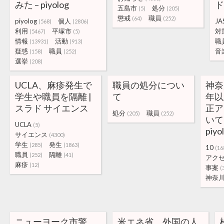
みた – piyolog
ド
五島市
処分
(5)
(205)
懲戒
職員
(64)
(252)
piyolog
個人
JA
(568)
(2806)
利用
平塚市
対
(5467)
(5)
情報
活動
職
(13931)
(913)
疑惑
職員
音
(158)
(252)
選挙
(208)
UCLA、麻疹発生で
職員の処分につい
神奈
学生や職員を隔離 |
て
年以
スラド サイエンス
正ア
処分
職員
(205)
(252)
いて
UCLA
(5)
piyo
サイエンス
(4300)
学生
発生
(285)
(1863)
10
(16
職員
隔離
(252)
(41)
アク
麻疹
(12)
事案
(
神奈
ニューヨーク市警、
米エネ省、外国の人