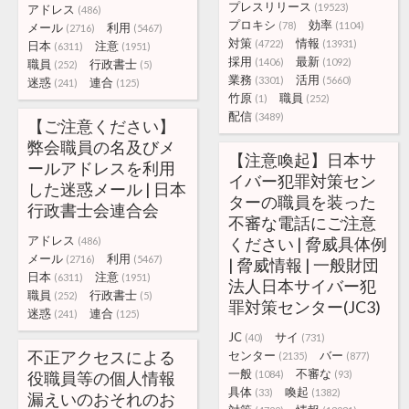
プレスリリース
(19523)
アドレス
(486)
プロキシ
効率
(78)
(1104)
メール
利用
(2716)
(5467)
対策
情報
(4722)
(13931)
日本
注意
(6311)
(1951)
採用
最新
(1406)
(1092)
職員
行政書士
(252)
(5)
業務
活用
(3301)
(5660)
迷惑
連合
(241)
(125)
竹原
職員
(1)
(252)
配信
(3489)
【ご注意ください】
弊会職員の名及びメ
【注意喚起】日本サ
ールアドレスを利用
イバー犯罪対策セン
した迷惑メール | 日本
ターの職員を装った
行政書士会連合会
不審な電話にご注意
アドレス
ください | 脅威具体例
(486)
メール
利用
(2716)
(5467)
| 脅威情報 | 一般財団
日本
注意
(6311)
(1951)
法人日本サイバー犯
職員
行政書士
(252)
(5)
罪対策センター(JC3)
迷惑
連合
(241)
(125)
JC
サイ
(40)
(731)
不正アクセスによる
センター
バー
(2135)
(877)
一般
不審な
役職員等の個人情報
(1084)
(93)
具体
喚起
(33)
(1382)
漏えいのおそれのお