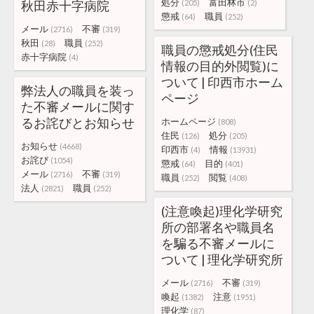
処分
富田林市
秋田赤十字病院
(205)
(2)
懲戒
職員
(64)
(252)
メール
不審
(2716)
(319)
秋田
職員
(28)
(252)
職員の懲戒処分(住民
赤十字病院
(4)
情報の目的外閲覧)に
ついて | 印西市ホーム
弊法人の職員を装っ
ページ
た不審メールに関す
るお詫びとお知らせ
ホームページ
(808)
住民
処分
(126)
(205)
お知らせ
(4668)
印西市
情報
(4)
(13931)
お詫び
(1054)
懲戒
目的
(64)
(401)
メール
不審
(2716)
(319)
職員
閲覧
(252)
(408)
法人
職員
(2821)
(252)
(注意喚起)理化学研究
所の部署名や職員名
を騙る不審メールに
ついて | 理化学研究所
メール
不審
(2716)
(319)
喚起
注意
(1382)
(1951)
理化学
(87)