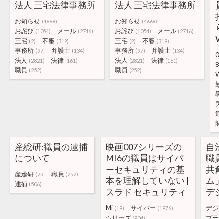
法人 三宅法律事務所
法人 三宅法律事務所
お知らせ
お知らせ
(4668)
(4668)
お詫び
メール
お詫び
メール
(1054)
(2716)
(1054)
(2716)
三宅
不審
三宅
不審
(2)
(319)
(2)
(319)
事務所
弁護士
事務所
弁護士
(97)
(134)
(97)
(134)
0
法人
法律
法人
法律
(2821)
(161)
(2821)
(161)
8
職員
職員
(252)
(252)
W
産総研:職員の逮捕
映画007シリーズの
自
について
MI6の職員はサイバ
職
ーセキュリティの基
共
産総研
職員
(73)
(252)
本を理解していない |
ム
逮捕
(506)
スラド セキュリティ
デ
Mi
サイバー
デジ
(19)
(1976)
シリーズ
プラ
(904)