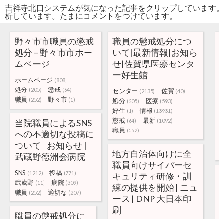
吉祥寺北口システムが気になった記事をクリップしています
析しています。たまにコメントをつけています。
野々市市職員の懲戒
職員の懲戒処分につ
処分 – 野々市市ホー
いて|最新情報|お知ら
ムページ
せ|佐賀県医療センタ
ー好生館
ホームページ
(808)
処分
懲戒
(205)
(64)
センター
佐賀
(2135)
(40)
職員
野々市
(252)
(1)
処分
医療
(205)
(593)
好生
情報
(1)
(13931)
懲戒
最新
当院職員によるSNS
(64)
(1092)
職員
(252)
への不適切な投稿に
ついて | お知らせ |
地方自治体向けに全
武蔵野徳洲会病院
職員向けサイバーセ
SNS
投稿
(1212)
(771)
キュリティ研修・訓
武蔵野
病院
(11)
(309)
練の提供を開始 | ニュ
職員
適切な
(252)
(207)
ース | DNP 大日本印
刷
職員の懲戒処分に