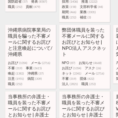
国防総省
発表
採用
推進
(57)
(8587)
(1406)
(2222)
職員
貢献
政策
文部科学省
(252)
(479)
(158)
(44)
期間
業務
(466)
(3301)
職員
補佐
(252)
(3)
沖縄県病院事業局の
弊団体職員を装った
職員を騙った不審メ
不審メールに関する
ールに関するお詫び
お詫びとお知らせ |
と注意喚起について/
NPO法人 アスクネッ
沖縄県
ト
お詫び
メール
NPO
お知らせ
(1054)
(2716)
(87)
(4668)
不審
事業
お詫び
アスク
(319)
(3615)
(1054)
(26)
喚起
沖縄県
ネット
メール
(1382)
(37)
(2341)
(2716)
注意
病院
不審
団体
(1951)
(309)
(319)
(422)
職員
法人
職員
(252)
(2821)
(252)
当事務所の弁護士・
当事務所の弁護士・
職員を装った不審メ
職員を装った不審メ
ールに関するお詫び
ールに関するお詫び
とお知らせ | 弁護士
とお知らせ | 弁護士