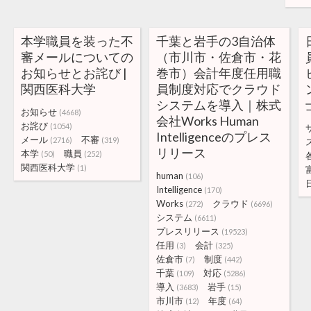
本学職員を装った不
千葉と岩手の3自治体
審メールについての
（市川市・佐倉市・花
お知らせとお詫び |
巻市）会計年度任用職
関西医科大学
員制度対応でクラウド
システムを導入｜株式
お知らせ
(4668)
会社Works Human
お詫び
(1054)
Intelligenceのプレス
メール
不審
(2716)
(319)
リリース
本学
職員
(50)
(252)
関西医科大学
(1)
human
(106)
Intelligence
(170)
Works
クラウド
(272)
(6696)
システム
(6611)
プレスリリース
(19523)
任用
会計
(3)
(325)
佐倉市
制度
(7)
(442)
千葉
対応
(109)
(5286)
導入
岩手
(3683)
(15)
市川市
年度
(12)
(64)