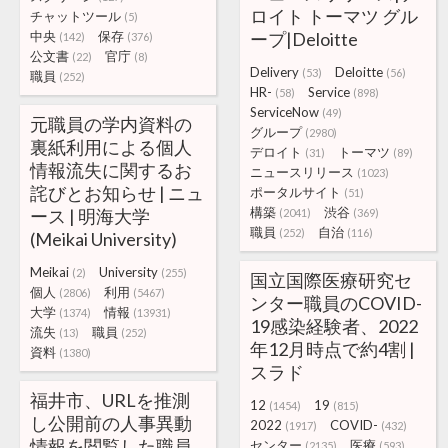
ロイト トーマツ グル
チャットツール
(5)
中央
保存
ープ|Deloitte
(142)
(376)
公文書
官庁
(22)
(8)
Delivery
Deloitte
(53)
(56)
職員
(252)
HR-
Service
(58)
(898)
ServiceNow
(49)
元職員の学内資料の
グループ
(2980)
裏紙利用による個人
デロイト
トーマツ
(31)
(89)
情報流失に関するお
ニュースリリース
(1023)
詫びとお知らせ | ニュ
ポータルサイト
(51)
構築
渋谷
ース | 明海大学
(2041)
(369)
職員
自治
(252)
(116)
(Meikai University)
Meikai
University
(2)
(255)
国立国際医療研究セ
個人
利用
(2806)
(5467)
ンター職員のCOVID-
大学
情報
(1374)
(13931)
19感染経験者、2022
流失
職員
(13)
(252)
年12月時点で約4割 |
資料
(1380)
スラド
福井市、URLを推測
12
19
(1454)
(815)
し公開前の人事異動
2022
COVID-
(1917)
(432)
情報を閲覧した職員
センター
医療
(2135)
(593)