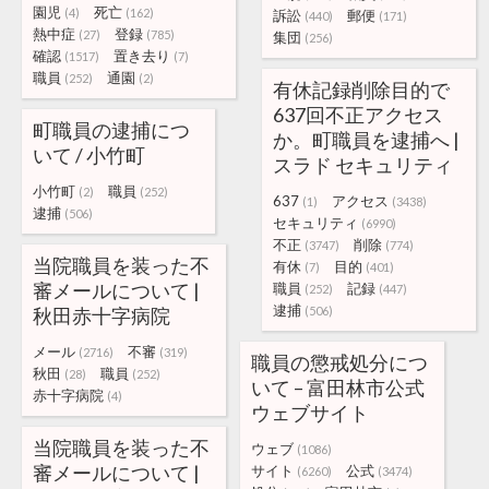
園児
死亡
(4)
(162)
訴訟
郵便
(440)
(171)
熱中症
登録
(27)
(785)
集団
(256)
確認
置き去り
(1517)
(7)
職員
通園
(252)
(2)
有休記録削除目的で
637回不正アクセス
町職員の逮捕につ
か。町職員を逮捕へ |
いて / 小竹町
スラド セキュリティ
小竹町
職員
(2)
(252)
637
アクセス
(1)
(3438)
逮捕
(506)
セキュリティ
(6990)
不正
削除
(3747)
(774)
当院職員を装った不
有休
目的
(7)
(401)
審メールについて |
職員
記録
(252)
(447)
逮捕
秋田赤十字病院
(506)
メール
不審
(2716)
(319)
職員の懲戒処分につ
秋田
職員
(28)
(252)
いて – 富田林市公式
赤十字病院
(4)
ウェブサイト
当院職員を装った不
ウェブ
(1086)
審メールについて |
サイト
公式
(6260)
(3474)