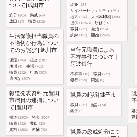
ついて|成田市
DNP
(288)
サイバーセキュリティ
(291)
処分
懲戒
(205)
(64)
地方
大日本印刷
(296)
(356)
成田
職員
(17)
(252)
提供
研修
(16563)
(148)
職員
自治
(252)
(116)
生活保護担当職員の
訓練
開始
(135)
(22402)
不適切な行為につい
当行元職員による
てのお詫び | 旭川市
不祥事件について |
保護
担当
(794)
(181)
阿波銀行
旭川
生活
(4)
(705)
職員
行為
(252)
(300)
不祥事
職員
(18)
(252)
適切な
(207)
銀行
阿波
(629)
(8)
報道発表資料 元豊田
職
職員の起訴|銚子市
市職員の逮捕につい
子
職員
起訴
(252)
(74)
て|豊田市
銚子
処
(6)
職
報道
発表
(2305)
(8587)
職員
豊田
(252)
(33)
資料
逮捕
(1380)
(506)
職員の懲戒処分につ