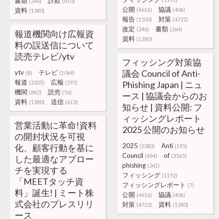
書類
詐欺
(264)
(810)
公開
協議
資料
(4616)
(406)
(1380)
報告
対策
(1500)
(4722)
改定
書類
(246)
(264)
報道機関向け広報資
資料
(1380)
料の誤送信について
読売テレビ/ytv
フィッシング対策協
議会 Council of Anti-
ytv
テレビ
(8)
(1064)
報道
広報
(2305)
(295)
Phishing Japan | ニュ
機関
読売
(842)
(56)
ース | 協議会からのお
資料
送信
(1380)
(613)
知らせ | 資料公開: フ
ィッシングレポート
営業活動に革命!資料
2025 公開のお知らせ
の開封状況を可視
2025
Anti
化、顧客行動を基に
(1083)
(195)
Council
of
(694)
(3565)
した最適なアプロー
phishing
(241)
チを実現する
フィッシング
(1192)
「MEETタッチ資
フィッシングレポート
(7)
料」誕生! | ミート株
公開
協議
(4616)
(406)
式会社のプレスリリ
対策
資料
(4722)
(1380)
ース