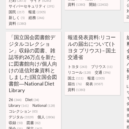
ため
サイト
(2673)
(6260)
資料
開始
(1380)
(22402)
サイバーセキュリティ
(291)
国民
報道
(217)
(2305)
新しく
総務
(5)
(246)
資料
(1380)
「国立国会図書館デ
報道発表資料:リコー
ジタルコレクショ
ルの届出について(ト
ン」収録の図書、雑
ヨタ プリウス) – 国土
誌等約26万点を新た
交通省
に図書館向け/個人向
トヨタ
プリウス
(243)
(11)
けの送信対象資料と
リコール
交通
(128)
(396)
しました|国立国会図
国土
報道
(111)
(2305)
書館―National Diet
届出
発表
(76)
(8587)
L
Library
資料
(1380)
26
Diet
(344)
(34)
Library
National
(161)
(128)
コレクション
(85)
デジタル
個人
(3329)
(2806)
収録
図書
(50)
(82)
国会
国立
(51)
(347)