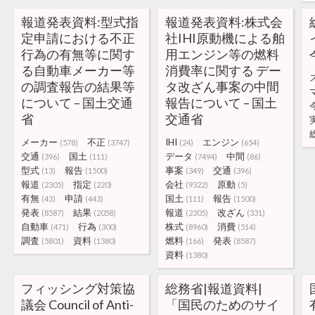
報道発表資料:型式指
報道発表資料:株式会
定申請における不正
社IHI原動機による舶
行為の有無等に関す
用エンジン等の燃料
る自動車メーカー等
消費率に関する デー
の調査報告の結果等
タ改ざん事案の中間
について – 国土交通
報告について – 国土
省
交通省
メーカー
不正
IHI
エンジン
(578)
(3747)
(24)
(654)
交通
国土
データ
中間
(396)
(111)
(7494)
(86)
型式
報告
事案
交通
(13)
(1500)
(349)
(396)
報道
指定
会社
原動
(2305)
(220)
(9322)
(5)
有無
申請
国土
報告
(43)
(443)
(111)
(1500)
発表
結果
報道
改ざん
(8587)
(2058)
(2305)
(331)
自動車
行為
株式
消費
(471)
(300)
(8960)
(514)
調査
資料
燃料
発表
(5801)
(1380)
(166)
(8587)
資料
(1380)
フィッシング対策協
総務省|報道資料|
議会 Council of Anti-
「国民のためのサイ