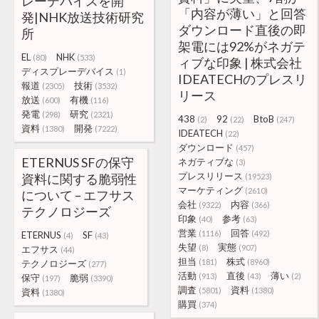
レーデバイスを開
「内容が薄い」と回答
発|NHK放送技術研究
ダウンロード直後の即
所
架電には92%がネガテ
EL
NHK
(80)
(533)
ィブな印象 | 株式会社
ディスプレーデバイス
(1)
IDEATECHのプレスリ
報道
技術
(2305)
(3532)
リース
放送
有機
(600)
(116)
発電
研究
(298)
(2321)
438
92
BtoB
(2)
(22)
(247)
資料
開発
(1380)
(7222)
IDEATECH
(22)
ダウンロード
(457)
ETERNUS SFの保守
ネガティブな
(3)
プレスリリース
資料に関する脆弱性
(19523)
マーケティング
(2610)
について – エフサス
会社
内容
(9322)
(366)
テクノロジーズ
印象
参考
(40)
(63)
営業
回答
(1116)
(492)
ETERNUS
SF
(4)
(43)
失望
実態
(8)
(907)
エフサス
(44)
担当
株式
(181)
(8960)
テクノロジーズ
(277)
活動
直後
薄い
(913)
(43)
(2)
保守
脆弱
(197)
(3390)
調査
資料
(5801)
(1380)
資料
(1380)
購買
(374)