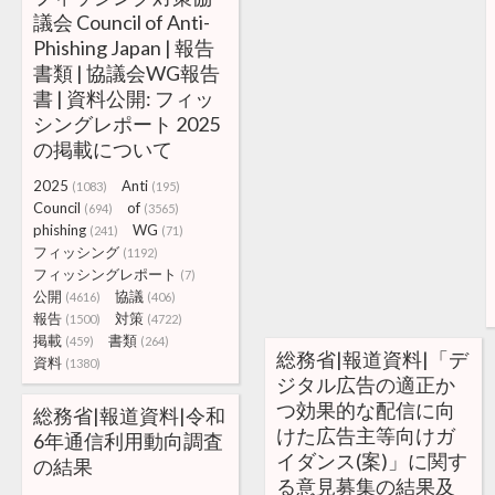
議会 Council of Anti-
Phishing Japan | 報告
書類 | 協議会WG報告
書 | 資料公開: フィッ
シングレポート 2025
の掲載について
2025
Anti
(1083)
(195)
Council
of
(694)
(3565)
phishing
WG
(241)
(71)
フィッシング
(1192)
フィッシングレポート
(7)
公開
協議
(4616)
(406)
報告
対策
(1500)
(4722)
掲載
書類
(459)
(264)
総務省|報道資料|「デ
資料
(1380)
ジタル広告の適正か
つ効果的な配信に向
総務省|報道資料|令和
けた広告主等向けガ
6年通信利用動向調査
イダンス(案)」に関す
の結果
る意見募集の結果及