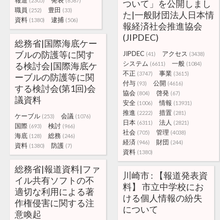
報道
発表
(2305)
(8587)
ついて」を公開しまし
職員
豊田
(252)
(33)
た|一般財団法人日本情
資料
逮捕
(1380)
(506)
報経済社会推進協会
(JIPDEC)
総務省|国際海底ケー
ブルの防護等に関す
JIPDEC
アクセス
(41)
(3438)
システム
一般
る検討会|国際海底ケ
(6611)
(1084)
不正
事業
(3747)
(3615)
ーブルの防護等に関
付与
公開
(93)
(4616)
する検討会(第1回)会
協会
啓発
(804)
(67)
議資料
安全
情報
(1006)
(13931)
推進
措置
(2222)
(281)
ケーブル
会議
(253)
(1076)
日本
法人
(6311)
(2821)
国際
検討
(693)
(966)
社会
管理
(705)
(4038)
海底
総務
(128)
(246)
経済
財団
(946)
(244)
資料
防護
(1380)
(7)
資料
(1380)
総務省|報道資料|ファ
川崎市 : 【報道発表資
イル共有ソフトの不
料】 市立中学校にお
適切な利用による著
ける個人情報の紛失
作権侵害に関する注
について
意喚起