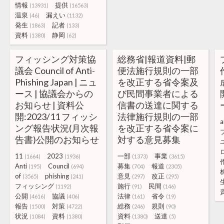
情報
提供
(13931)
(16563)
温泉
漏えい
(46)
(1132)
発生
記者
(1863)
(133)
資料
静岡
(1380)
(62)
フィッシング対策協
総務省|報道資料|郵
議会 Council of Anti-
便法施行規則の一部
Phishing Japan | ニュ
を改正する省令案及
ース | 協議会からの
び民間事業者による
お知らせ | 資料公
信書の送達に関する
開:2023/11 フィッシ
法律施行規則の一部
a
ング報告状況(月次報
を改正する省令案に
告書)公開のお知らせ
対する意見募集
11
2023
一部
事業
(1664)
(1936)
(1373)
(3615)
Anti
Council
募集
報道
(195)
(694)
(704)
(2305)
of
phishing
意見
改正
(3565)
(241)
(297)
(295)
フィッシング
施行
民間
(1192)
(91)
(146)
公開
協議
法律
省令
(4616)
(406)
(161)
(19)
報告
対策
総務
規則
(1500)
(4722)
(246)
(90)
状況
資料
資料
送達
(1084)
(1380)
(1380)
(5)