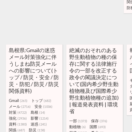
関
防
島根県:Gmailの迷惑
絶滅のおそれのある
メール対策強化に伴
野生動植物の種の保
うしまね防災メール
存に関する法律施行
への影響について(ト
令の一部を改正する
ップ / 防災・安全 / 防
政令の閣議決定につ
災・防犯 / 防災 / 防災
いて(国内希少野生動
関係資料)
植物種及び国際希少
野生動植物種の追加)
Gmail
トップ
(265)
(682)
| 報道発表資料 | 環境
メール
安全
(2716)
(1006)
省
対策
島根
(4722)
(14)
強化
影響
(2936)
(1214)
一部
保存
(1373)
(376)
資料
迷惑
(1380)
(241)
動植物
国際
(6)
(693)
関係
防災
(687)
(158)