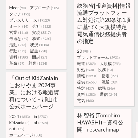
総務省|報道資料|情報
Meet
アプローチ
(90)
(105)
流通プラットフォー
タッチ
(192)
ム対処法第20条第1項
プレスリリース
(19523)
に基づく大規模特定
ミート
会社
(14)
(9322)
営業
実現
(1116)
(3517)
電気通信役務提供者
最適な
株式
(69)
(8960)
の指定
活動
状況
(913)
(1084)
行動
誕生
20
(575)
(228)
(984)
資料
開封
プラットフォーム
(1380)
(27)
(2931)
革命
顧客
報道
大規模
(69)
(1234)
(2305)
(753)
対処
役務
(168)
(13)
情報
指定
(13931)
(220)
「Out of KidZania in
提供
流通
(16563)
(324)
こおりやま 2024事
特定
総務
(457)
(246)
業」における報道資
資料
通信
(1380)
(2491)
料について – 郡山市
電気
(460)
公式ホームページ
林 智裕 (Tomohiro
2024
in
(1653)
(2707)
HAYASHI) – 資料公
Kidzania
of
(3)
(3565)
開 – researchmap
out
(162)
ホームページ
(808)