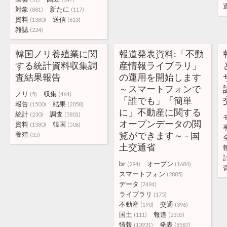
対象
新たに
(881)
(117)
資料
送信
(1380)
(613)
雑誌
(224)
韓国ノリ養殖業に関
報道発表資料:「不動
する統計資料収集調
産情報ライブラリ」
査結果報告
の運用を開始します
～スマートフォンで
ノリ
収集
(5)
(464)
「誰でも」「簡単
報告
結果
(1500)
(2058)
に」不動産に関する
統計
調査
(230)
(5801)
オープンデータの閲
資料
韓国
(1380)
(506)
覧ができます～ – 国
養殖
(35)
土交通省
br
オープン
(294)
(1684)
スマートフォン
(2885)
データ
(7494)
ライブラリ
(175)
不動産
交通
(190)
(396)
国土
報道
(111)
(2305)
情報
発表
(13931)
(8587)