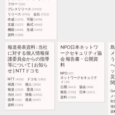
フロー
(326)
プレスリリース
(19523)
リリース
会社
(8746)
(9322)
作成
可能
(1073)
(4398)
支援
株式
(5137)
(8960)
機能
生成
(6680)
(1692)
資料
(1380)
報道発表資料 : 当社
NPO日本ネットワ
島
に対する個人情報保
ークセキュリティ協
護委員会からの指導
会 報告書・公開資
等について | お知ら
料
へ
せ | NTTドコモ
ッ
NPO
(87)
災
ネットワークセキュリテ
NTT
ドコモ
(4050)
(1882)
ィ
関
(24)
保護
個人
(794)
(2806)
公開
協会
(4616)
(804)
報道
委員
(2305)
(242)
Gm
報告
日本
(1500)
(6311)
当社
情報
(807)
(13931)
メ
資料
(1380)
指導
発表
(166)
(8587)
対
資料
(1380)
強
資