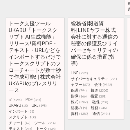
トーク支援ツール
総務省|報道資
UKABU「トークスク
料|LINEヤフー株式
リプト AI生成機能」
会社に対する通信の
リリース!資料PDF・
秘密の保護及びサイ
テキスト・URLなどを
バーセキュリティの
インポートするだけで
確保に係る措置(指
トークスクリプトのフ
導)
ローチャートが数十秒
LINE
(2590)
で作成可能! | 株式会社
サイバーセキュリティ
(291)
UKABUのプレスリリ
ヤフー
会社
(670)
(9322)
ース
保護
報道
(794)
(2305)
指導
措置
(166)
(281)
ai
PDF
(6994)
(335)
株式
確保
(8960)
(207)
UKABU
URL
(10)
(198)
秘密の
総務
(9)
(246)
インポート
(38)
資料
通信
(1380)
(2491)
スクリプト
(100)
チャート
ツール
(47)
(2914)
テキスト
トーク
(245)
(135)