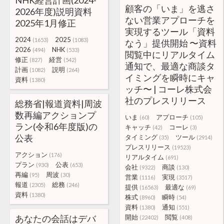
NHK経営計画(2024-
顧客の「いま」を逃さ
2026年度)説明資料
ない営業アプローチを
2025年1月修正
実現するツール「資料
2024
2025
(1653)
(1083)
なう」提供開始 〜資料
2026
NHK
(494)
(533)
閲覧中にリアルタイム
修正
経営
(827)
(542)
通知で、最適な商談タ
計画
説明
(1082)
(264)
イミングを瞬時にキャ
資料
(1380)
ッチ〜 | コーレ株式会
社のプレスリリース
総務省|報道資料|周波
数再編アクションプ
いま
アプローチ
(60)
(105)
ラン(令和6年度版)の
キャッチ
コーレ
(42)
(3)
公表
タイミング
ツール
(35)
(2914)
プレスリリース
(19523)
アクション
(176)
リアルタイム
(691)
プラン
公表
(930)
(653)
会社
商談
(9322)
(130)
再編
周波
(95)
(30)
営業
実現
(1116)
(3517)
報道
総務
(2305)
(246)
提供
最適な
(16563)
(69)
資料
(1380)
株式
瞬時
(8960)
(54)
資料
通知
(1380)
(551)
あなたの会話はデバ
開始
閲覧
(22402)
(408)