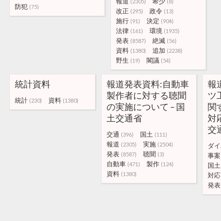
報道
希少
(2305)
(8)
防犯
(75)
改正
政令
(295)
(13)
施行
決定
(91)
(904)
法律
環境
(161)
(1935)
発表
絶滅
(8587)
(56)
資料
追加
(1380)
(2238)
野生
閣議
(19)
(54)
統計資料
報道発表資料:自動車
報
製作者に対する聴聞
ツ
統計
資料
(230)
(1380)
の実施について – 国
関
土交通省
対
交
交通
国土
(396)
(111)
報道
実施
(2305)
(2504)
ダイ
発表
聴聞
(8587)
(3)
事案
自動車
製作
(471)
(124)
国土
資料
(1380)
対応
発表