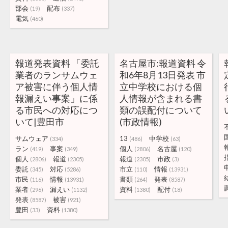
部会
配布
(19)
(337)
電気
(460)
報道発表資料 「委託
名古屋市:報道資料 令
業者のランサムウェ
和6年8月13日発表 市
ア被害に伴う個人情
立中学校における個
報漏えい事案」に係
人情報が含まれる書
る市民への対応につ
類の誤配付について
いて|豊田市
(市政情報)
サムウェア
13
中学校
(334)
(486)
(63)
ラン
事案
個人
名古屋
(419)
(349)
(2806)
(120)
個人
報道
報道
市政
(2806)
(2305)
(2305)
(3)
委託
対応
市立
情報
(345)
(5286)
(110)
(13931)
市民
情報
書類
発表
(116)
(13931)
(264)
(8587)
業者
漏えい
資料
配付
(296)
(1132)
(1380)
(18)
発表
被害
(8587)
(921)
豊田
資料
(33)
(1380)