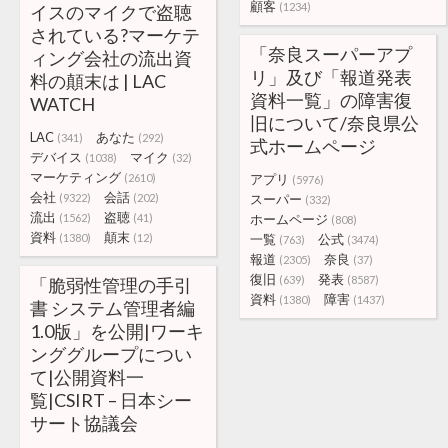
顧客
(1234)
イスのマイクで盗聴
されている?マーケテ
「奈良スーパーアプ
ィング会社の流出資
リ」及び「報道発表
料の顛末は | LAC
資料一覧」の障害復
WATCH
旧について/奈良県公
LAC
あなた
(341)
(292)
式ホームページ
デバイス
マイク
(1038)
(32)
マーケティング
(2610)
アプリ
(5976)
会社
会話
(9322)
(202)
スーパー
(332)
流出
盗聴
(1562)
(41)
ホームページ
(808)
資料
顛末
(1380)
(12)
一覧
公式
(763)
(3474)
報道
奈良
(2305)
(37)
復旧
発表
(639)
(8587)
「脆弱性管理の手引
資料
障害
(1380)
(1437)
書 システム管理者編
1.0版」を公開|ワーキ
ンググループについ
て|公開資料一
覧|CSIRT – 日本シー
サート協議会