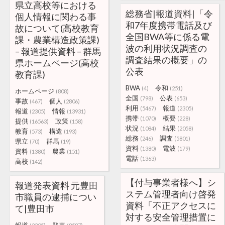
県立高校等における
総務省|報道資料|「令
個人情報に関わる事
和7年度携帯電話及び
故について(高校教育
全国BWA等に係る電
課・農業構造政策課)
波の利用状況調査の
– 報道提供資料 – 群馬
調査結果の概要」の
県ホームページ(高校
公表
教育課)
BWA
令和
(4)
(251)
ホームページ
(808)
全国
公表
(798)
(653)
事故
個人
(467)
(2806)
利用
報道
(5467)
(2305)
報道
情報
(2305)
(13931)
携帯
概要
(1070)
(228)
提供
政策
(16563)
(158)
状況
結果
(1084)
(2058)
教育
構造
(573)
(193)
総務
調査
(246)
(5801)
県立
群馬
(70)
(19)
資料
電波
(1380)
(179)
資料
農業
(1380)
(151)
電話
(1363)
高校
(142)
【付与事業者様へ】シ
報道発表資料 元豊田
ステム管理者向け啓発
市職員の逮捕につい
資料「不正アクセスに
て|豊田市
対する安全管理措置に