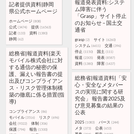
報道発表資料:システ
記者提供資料|静岡
ム障害に伴う
県公式ホームページ
「Grasp」サイト停止
ホームページ
(808)
のお知らせ – 国土交
公式
提供
(3474)
(16563)
通省
記者
資料
(133)
(1380)
静岡
(62)
grasp
サイト
(2)
(6260)
システム
交通
(6611)
(396)
停止
国土
(1150)
(111)
総務省|報道資料|楽天
報道
発表
(2305)
(8587)
モバイル株式会社に対
資料
障害
(1380)
(1437)
する通信の秘密の保
護、漏えい報告書の提
総務省|報道資料|「安
出及びコンプライアン
心・安全なメタバー
ス・リスク管理体制構
スの実現に関する研
築の徹底に係る措置(指
究会」 報告書2025及
導)
び意見募集の結果の
コンプライアンス
公表
(86)
モバイル
リスク
(3516)
(696)
2025
バース
(1083)
(244)
会社
体制
(9322)
(306)
メタ
公表
(373)
(653)
保護
報告
(794)
(1500)