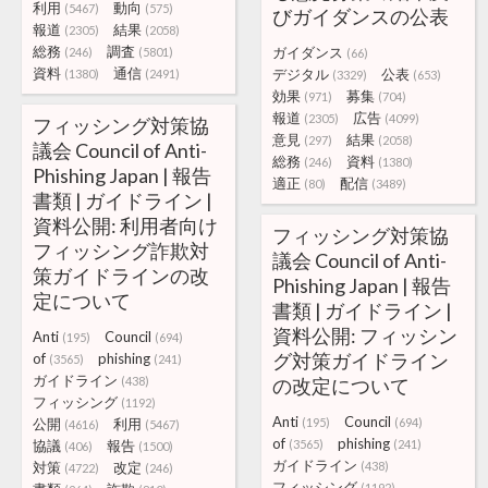
利用
動向
(5467)
(575)
びガイダンスの公表
報道
結果
(2305)
(2058)
総務
調査
ガイダンス
(246)
(5801)
(66)
資料
通信
デジタル
公表
(1380)
(2491)
(3329)
(653)
効果
募集
(971)
(704)
報道
広告
(2305)
(4099)
フィッシング対策協
意見
結果
(297)
(2058)
議会 Council of Anti-
総務
資料
(246)
(1380)
Phishing Japan | 報告
適正
配信
(80)
(3489)
書類 | ガイドライン |
資料公開: 利用者向け
フィッシング対策協
フィッシング詐欺対
議会 Council of Anti-
策ガイドラインの改
Phishing Japan | 報告
定について
書類 | ガイドライン |
資料公開: フィッシン
Anti
Council
(195)
(694)
グ対策ガイドライン
of
phishing
(3565)
(241)
ガイドライン
(438)
の改定について
フィッシング
(1192)
Anti
Council
公開
利用
(195)
(694)
(4616)
(5467)
of
phishing
協議
報告
(3565)
(241)
(406)
(1500)
ガイドライン
対策
改定
(438)
(4722)
(246)
フィッシング
(1192)