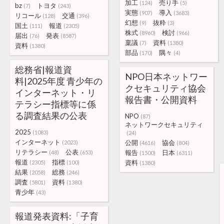
加工
売り手
(124)
(5)
bz
トヨタ
(7)
(243)
実態
導入
(907)
(3683)
リコール
交通
(128)
(396)
幻想
抜粋
(9)
(3)
国土
報道
(111)
(2305)
株式
検討
(8960)
(966)
届出
発表
(76)
(8587)
稟議
資料
(7)
(1380)
資料
(1380)
部品
隅々
(170)
(4)
総務省|報道資
NPO日本ネットワー
料|2025年度 青少年の
クセキュリティ協会
インターネット・リ
報告書・公開資料
テラシー指標等に係
る調査結果の公表
NPO
(87)
ネットワークセキュリティ
2025
(1083)
(24)
インターネット
公開
協会
(2023)
(4616)
(804)
リテラシー
公表
報告
日本
(48)
(653)
(1500)
(6311)
報道
指標
資料
(2305)
(100)
(1380)
結果
総務
(2058)
(246)
調査
資料
(5801)
(1380)
青少年
(43)
報道発表資料:「子育