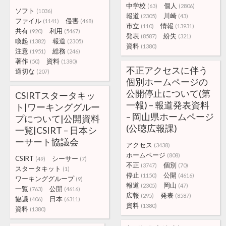
中学校
個人
(63)
(2806)
ソフト
(1036)
報道
川崎
(2305)
(43)
ファイル
侵害
(1141)
(468)
市立
情報
(110)
(13931)
共有
利用
(920)
(5467)
発表
紛失
(8587)
(321)
喚起
報道
(1382)
(2305)
資料
(1380)
注意
総務
(1951)
(246)
著作
資料
(50)
(1380)
不正アクセスに伴う
適切な
(207)
個別ホームページの
公開停止について(第
CSIRTスタータキッ
一報) – 報道発表資料
ト|ワーキンググルー
– 岡山県ホームページ
プについて|公開資料
(公聴広報課)
一覧|CSIRT – 日本シ
ーサート協議会
アクセス
(3438)
ホームページ
(808)
CSIRT
シーサー
(49)
(7)
不正
個別
(3747)
(70)
スタータキット
(1)
停止
公開
(1150)
(4616)
ワーキンググループ
(9)
報道
岡山
(2305)
(47)
一覧
公開
(763)
(4616)
広報
発表
(295)
(8587)
協議
日本
(406)
(6311)
資料
(1380)
資料
(1380)