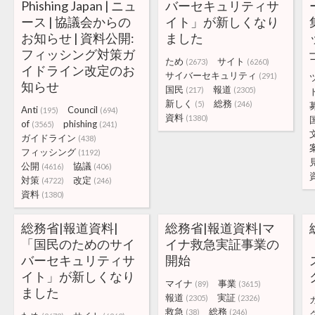
Phishing Japan | ニュ
バーセキュリティサ
ース | 協議会からの
イト」が新しくなり
お知らせ | 資料公開:
ました
フィッシング対策ガ
ため
サイト
(2673)
(6260)
イドライン改定のお
サイバーセキュリティ
(291)
知らせ
国民
報道
(217)
(2305)
新しく
総務
(5)
(246)
Anti
Council
(195)
(694)
資料
(1380)
of
phishing
(3565)
(241)
ガイドライン
(438)
フィッシング
(1192)
公開
協議
(4616)
(406)
対策
改定
(4722)
(246)
資料
(1380)
総務省|報道資料|
総務省|報道資料|マ
「国民のためのサイ
イナ救急実証事業の
バーセキュリティサ
開始
イト」が新しくなり
マイナ
事業
(89)
(3615)
ました
報道
実証
(2305)
(2326)
救急
総務
(38)
(246)