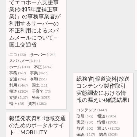
てエコホーム支援事
業(令和5年度補正事
業)」の事務事業者が
利用するサーバーの
不正利用によるスパ
ムメールについて –
国土交通省
エコ
サーバー
(123)
(1244)
スパムメール
(11)
ホーム
不正
(300)
(3747)
事務
事業
(167)
(3615)
総務省|報道資料|放送
交通
令和
(396)
(251)
コンテンツ製作取引
利用
国土
(5467)
(111)
報道
子育て
(2305)
(70)
実態調査における情
支援
発表
(5137)
(8587)
報の漏えい(確認結果)
補正
資料
(28)
(1380)
コンテンツ
(1447)
取引
報道
(672)
(2305)
報道発表資料:地域交通
実態
情報
(907)
(13931)
のためのポータルサイ
放送
漏えい
(600)
(1132)
ト「MOBILITY
確認
結果
(1517)
(2058)