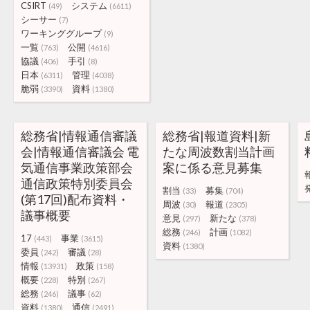
CSIRT
システム
(49)
(6611)
シーサー
(7)
ワーキンググループ
(9)
一覧
公開
(763)
(4616)
協議
手引
(406)
(8)
日本
管理
(6311)
(4038)
脆弱
資料
(3390)
(1380)
総務省|情報通信審議
総務省|報道資料|新
会|情報通信審議会 電
たな周波数割当計画
気通信事業政策部会
案に係る意見募集
通信政策特別委員会
割当
募集
(33)
(704)
(第17回)配布資料・
周波
報道
(30)
(2305)
議事概要
意見
新たな
(297)
(378)
総務
計画
(246)
(1082)
17
事業
(443)
(3615)
資料
(1380)
委員
審議
(242)
(28)
情報
政策
(13931)
(158)
概要
特別
(228)
(267)
総務
議事
(246)
(62)
資料
通信
(1380)
(2491)