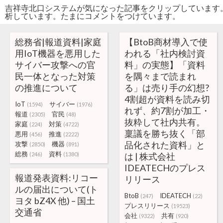
吉祥寺北口システムが気になった記事をクリップしています
析しています。たまにコメントをつけています。
総務省|報道資料|家庭
【BtoB商材導入で使
用IoT機器を悪用した
われる「社内検討資
サイバー攻撃への官
料」の実態】「資料
民一体となった対策
を隅々まで読まれ
の推進について
る」は売り手の幻想?
4割超が資料を読み切
IoT
サイバー
(1594)
(1976)
れず、約7割が加工・
報道
官民
(2305)
(48)
抜粋して社内共有。
家庭
対策
(224)
(4722)
稟議を勝ち抜く「部
悪用
推進
(456)
(2222)
品化された資料」と
攻撃
機器
(2850)
(891)
総務
資料
(246)
(1380)
は | 株式会社
IDEATECHのプレス
報道発表資料:リコー
リリース
ルの届出について(ト
BtoB
IDEATECH
(247)
(22)
ヨタ bZ4X 他) – 国土
プレスリリース
(19523)
交通省
会社
共有
(9322)
(920)