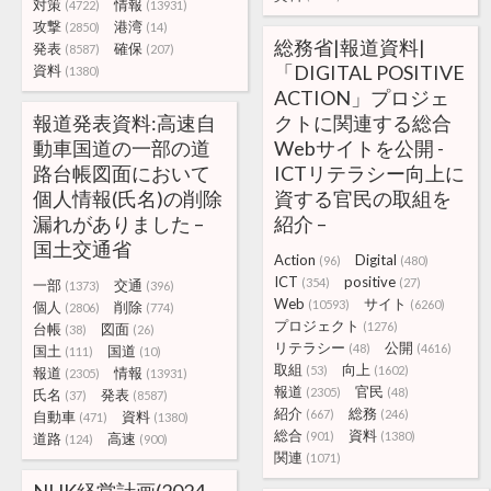
対策
情報
(4722)
(13931)
攻撃
港湾
(2850)
(14)
総務省|報道資料|
発表
確保
(8587)
(207)
「DIGITAL POSITIVE
資料
(1380)
ACTION」プロジェ
報道発表資料:高速自
クトに関連する総合
動車国道の一部の道
Webサイトを公開 -
路台帳図面において
ICTリテラシー向上に
個人情報(氏名)の削除
資する官民の取組を
漏れがありました –
紹介 –
国土交通省
Action
Digital
(96)
(480)
ICT
positive
(354)
(27)
一部
交通
(1373)
(396)
Web
サイト
(10593)
(6260)
個人
削除
(2806)
(774)
プロジェクト
(1276)
台帳
図面
(38)
(26)
リテラシー
公開
(48)
(4616)
国土
国道
(111)
(10)
取組
向上
(53)
(1602)
報道
情報
(2305)
(13931)
報道
官民
(2305)
(48)
氏名
発表
(37)
(8587)
紹介
総務
(667)
(246)
自動車
資料
(471)
(1380)
総合
資料
(901)
(1380)
道路
高速
(124)
(900)
関連
(1071)