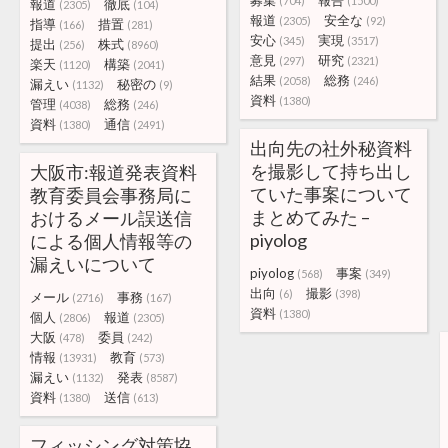
募集
報告
(704)
(1500)
報道
徹底
(2305)
(104)
報道
安全な
(2305)
(92)
指導
措置
(166)
(281)
安心
実現
(345)
(3517)
提出
株式
(256)
(8960)
意見
研究
(297)
(2321)
楽天
構築
(1120)
(2041)
結果
総務
(2058)
(246)
漏えい
秘密の
(1132)
(9)
資料
(1380)
管理
総務
(4038)
(246)
資料
通信
(1380)
(2491)
出向先の社外秘資料
を撮影して持ち出し
大阪市:報道発表資料
ていた事案について
教育委員会事務局に
まとめてみた –
おけるメール誤送信
piyolog
による個人情報等の
漏えいについて
piyolog
事案
(568)
(349)
出向
撮影
(6)
(398)
メール
事務
(2716)
(167)
資料
(1380)
個人
報道
(2806)
(2305)
大阪
委員
(478)
(242)
情報
教育
(13931)
(573)
漏えい
発表
(1132)
(8587)
資料
送信
(1380)
(613)
フィッシング対策協