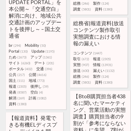
UPDATE PORTAL」を
総務
製作
(246)
(124)
本公開～「交通空白」
調査
資料
(5801)
(1380)
解消に向け、地域公共
交通計画のアップデー
総務省|報道資料|放送
トを後押し～ – 国土交
コンテンツ製作取引
通省
実態調査における情
報の漏えい
br
Mobility
(294)
(50)
Portal
Update
(130)
(1195)
コンテンツ
(1447)
ため
アップ
(2673)
(1361)
取引
報道
(672)
(2305)
サイト
デート
(6260)
(201)
実態
情報
(907)
(13931)
ポータル
交通
(402)
(396)
放送
漏えい
(600)
(1132)
公共
公開
(217)
(4616)
総務
製作
(246)
(124)
国土
地域
(111)
(773)
調査
資料
(5801)
(1380)
報道
後押し
(2305)
(59)
発表
空白
(8587)
(4)
【BtoB購買担当者438
解消
計画
(269)
(1082)
名に聞いたマーケティ
資料
(1380)
ング、営業活動の実態
調査】購買担当者の9
【報道資料】発電で
割が「参考にならない
きる有機ELディスプ
資料」に失望、7割が