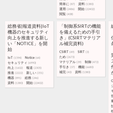
簡単に
資料
(87)
(1380)
運用
開始
(2486)
(22402)
閲覧
(408)
総務省|報道資料|IoT
「制御系SIRTの機能
機器のセキュリティ
を備えるための手引
向上を推進する新し
き」(CSIRTマテリア
い「NOTICE」を開
ル補完資料)
始
CSIRT
SIRT
(49)
(3)
ため
(2673)
IoT
Notice
(1594)
(64)
マテリアル
制御
(39)
(472)
セキュリティ
(6990)
手引き
機能
(37)
(6680)
向上
報道
(1602)
(2305)
補完
資料
(40)
(1380)
推進
新しい
(2222)
(351)
機器
総務
(891)
(246)
資料
開始
(1380)
(22402)