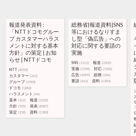
報道発表資料 :
総務省|報道資料|SNS
「NTTドコモグルー
等におけるなりすま
プ カスタマーハラス
し型「偽広告」への
メントに対する基本
対応に関する要請の
方針」の策定 | お知
実施
らせ | NTTドコモ
SNS
報道
(1212)
(2305)
実施
対応
(2504)
(5286)
NTT
(4050)
広告
総務
(4099)
(246)
カスタマー
(262)
要請
資料
(416)
(1380)
グループ
(2980)
ドコモ
(1882)
ハラスメント
(44)
基本
報道
(322)
(2305)
方針
発表
(505)
(8587)
(
策定
資料
(238)
(1380)