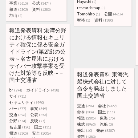
Hayashi
(2)
事業
公式
(3615)
(3474)
researchmap
(3)
報道
資料
(2305)
(1380)
Tomohiro
公開
(1)
(4616)
郡山
(4)
智裕
資料
(1)
(1380)
報道発表資料:港湾分野
における情報セキュリ
ティ確保に係る安全ガ
イドライン(第2版)の公
表～名古屋港における
サイバー攻撃事案を受
けた対策等を反映～ –
報道発表資料:東海汽
国土交通省
船株式会社に対して
命令を発出しました –
br
ガイドライン
(294)
(438)
国土交通省
サイ
(731)
セキュリティ
(6990)
交通
会社
(396)
(9322)
バー
事案
(877)
(349)
命令
国土
(304)
(111)
交通
公表
(396)
(653)
報道
東海
(2305)
(75)
分野
反映
(574)
(77)
株式
汽船
(8960)
(5)
名古屋
国土
(120)
(111)
発出
発表
(10)
(8587)
報道
安全
(2305)
(1006)
資料
(1380)