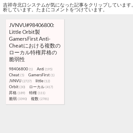
吉祥寺北口システムが気になった記事をクリップしています
析しています。たまにコメントをつけています。
JVNVU#98406800:
Little Orbit製
GamersFirst Anti-
Cheatにおける複数の
ローカル特権昇格の
脆弱性
98406800
Anti
(1)
(195)
Cheat
GamersFirst
(5)
(1)
JVNVU
little
(2727)
(12)
Orbit
ローカル
(30)
(417)
昇格
特権
(189)
(111)
脆弱
複数
(3390)
(2781)