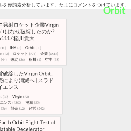
ルを形態素分析しています。たまにコメントをつけています。
Orbit
中発射ロケット企業Virgin
rbitはなぜ破綻したのか?
na111 / 稲川貴大
INA
Orbit
(10)
(3)
(30)
in
ロケット
企業
(23)
(271)
(6616)
破綻
稲川
空中
(44)
(36)
(1)
(38)
破綻したVirgin Orbit、
売により消滅へ | スラド
イエンス
t
Virgin
(30)
(23)
エンス
消滅
(4300)
(55)
競売
経営
(36)
(12)
(542)
arth Orbit Flight Test of
flatable Decelerator