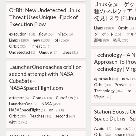
Linuxをターゲ
OrBit: New Undetected Linux
種のマルウェア「O
Threat Uses Unique Hijack of
発見 | スラド Linu
Execution Flow
Linux
Orbit
(1283)
(30)
execution
flow
hijack
ターゲット
マル
(134)
(56)
(6)
(151)
Linux
new
of
新種
発見
(1283)
(1538)
(3565)
(83)
(795)
Orbit
Threat
(30)
(147)
Undetected
Unique
Uses
(1)
(14)
(31)
Technology – A 
Approach To Pro
LauncherOne reaches orbit on
Technology | Virg
second attempt with NASA
approach
new
(33)
(15
CubeSats –
Orbit
Proven
(30)
(1)
NASASpaceFlight.com
Technology
to
(347)
(3
Virgin
(23)
attempt
Com
CubeSats
(6)
(1608)
(1)
LauncherOne
NASA
(2)
(450)
NASASpaceFlight
on
(1)
(2008)
Station Boosts Or
Orbit
Reaches
second
(30)
(16)
(67)
Space Debris – Sp
with
(1770)
Avoid
boosts
(12)
(11)
Orbit
space
(30)
(200)