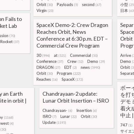
Orbit
Payloads
second
小型
(30)
(5)
(67)
(25
Virgin
日本
(23)
(63
n Fails to
SpaceX Demo-2: Crew Dragon
Separ
cket Lab
Reaches Orbit, News
Space
ssion
(70)
Conference at 6:30 p.m. EDT –
Orbit
Rocket
(37)
Commercial Crew Program
Prog
30
at
Commercial
Arrive
(994)
(521)
(50)
(
Conference
Crew
Demo
Demo
(37)
(52)
(29)
(
DRAGON
EDT
news
Orbit
(27)
(2)
(5990)
(3
Orbit
Program
Separat
(30)
(222)
Reaches
SpaceX
(16)
(172)
ボー
y an Earth
Chandrayaan-2 update:
を打ち
te in orbit |
Lunar Orbit Insertion – ISRO
デモ
着火
Chandrayaan-
Insertion
(6)
(6)
中止 
ISRO
Lunar
Orbit
(7)
(22)
(30)
by
(1168)
Update
(1195)
owest
(4)
747
(1)
(30)
サイエ