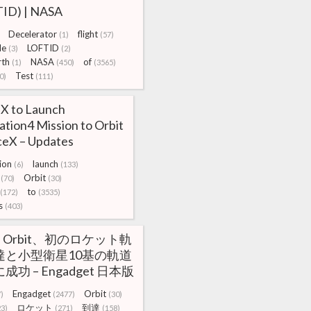
ID) | NASA
Decelerator
flight
(1)
(57)
le
LOFTID
(3)
(2)
rth
NASA
of
(1)
(450)
(3565)
Test
0)
(111)
X to Launch
ration4 Mission to Orbit
ceX – Updates
ion
launch
(6)
(133)
Orbit
(70)
(30)
to
(172)
(3535)
s
(403)
gin Orbit、初のロケット軌
達と小型衛星10基の軌道
成功 – Engadget 日本版
Engadget
Orbit
)
(2477)
(30)
ロケット
到達
23)
(271)
(158)