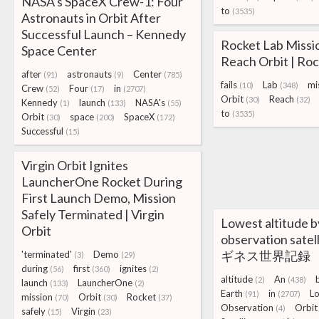
NASA’s SpaceX Crew-1: Four
to
(3535)
Astronauts in Orbit After
Successful Launch – Kennedy
Rocket Lab Missio
Space Center
Reach Orbit | Ro
after
astronauts
Center
(91)
(9)
(785)
fails
Lab
mi
(10)
(348)
Crew
Four
in
(52)
(17)
(2707)
Orbit
Reach
(30)
(32)
Kennedy
launch
NASA's
(1)
(133)
(55)
to
(3535)
Orbit
space
SpaceX
(30)
(200)
(172)
Successful
(15)
Virgin Orbit Ignites
LauncherOne Rocket During
First Launch Demo, Mission
Safely Terminated | Virgin
Lowest altitude b
Orbit
observation satelli
ギネス世界記録
'terminated'
Demo
(3)
(29)
during
first
ignites
(56)
(360)
(2)
altitude
An
(2)
(438)
launch
LauncherOne
(133)
(2)
Earth
in
L
(91)
(2707)
mission
Orbit
Rocket
(70)
(30)
(37)
Observation
Orbit
(4)
safely
Virgin
(15)
(23)