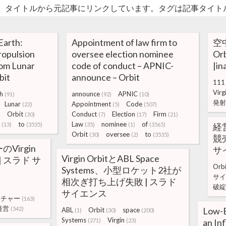
。タイトルから元記事にリンクしています。タグは記事タイト
Earth:
Appointment of law firm to
空
opulsion
oversee election nominee
O
om Lunar
code of conduct – APNIC-
|i
bit
announce – Orbit
111
Virg
h
announce
APNIC
(91)
(92)
(10)
発射
Lunar
Appointment
Code
(22)
(5)
(507)
Orbit
Conduct
Election
Firm
)
(30)
(7)
(17)
(21)
to
Law
nominee
of
(13)
(3535)
(35)
(1)
(3565)
経営
Orbit
oversee
to
(30)
(2)
(3535)
競
Virgin
サ
Virgin OrbitとABL Space
| スラド サ
Orbi
Systems、小型ロケット2社が
サイ
相次ぎ打ち上げ失敗 | スラド
破綻
サイエンス
ンチャー
(163)
経営
(542)
Low-E
ABL
Orbit
space
(1)
(30)
(200)
Systems
Virgin
(271)
(23)
an In