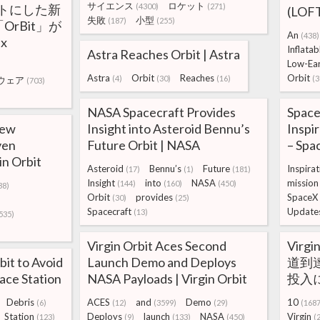
サイエンス
ロケット
ットにした新
(4300)
(271)
(LOFT
失敗
小型
(187)
(255)
rBit」が
An
(438)
x
Inflatab
Astra Reaches Orbit | Astra
Low-Ea
Astra
Orbit
Reaches
Orbit
(4)
(30)
(16)
(3
ウェア
(703)
NASA Spacecraft Provides
Space
New
Insight into Asteroid Bennu’s
Inspi
ven
Future Orbit | NASA
– Spa
in Orbit
Asteroid
Bennu’s
Future
Inspirat
(17)
(1)
(181)
Insight
into
NASA
mission
(144)
(160)
(450)
38)
Orbit
provides
SpaceX
(30)
(25)
Spacecraft
Update
(13)
535)
Virgin Orbit Aces Second
Vir
bit to Avoid
Launch Demo and Deploys
道到
ace Station
NASA Payloads | Virgin Orbit
投入に
Debris
ACES
and
Demo
10
(6)
(12)
(3599)
(29)
(1687
Station
Deploys
launch
NASA
Virgin
(123)
(9)
(133)
(450)
(