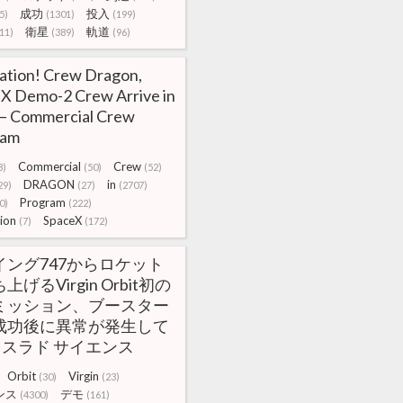
成功
投入
5)
(1301)
(199)
衛星
軌道
11)
(389)
(96)
ation! Crew Dragon,
X Demo-2 Crew Arrive in
 – Commercial Crew
ram
Commercial
Crew
3)
(50)
(52)
DRAGON
in
29)
(27)
(2707)
Program
0)
(222)
ion
SpaceX
(7)
(172)
イング747からロケット
上げるVirgin Orbit初の
ミッション、ブースター
成功後に異常が発生して
| スラド サイエンス
Orbit
Virgin
(30)
(23)
ンス
デモ
(4300)
(161)