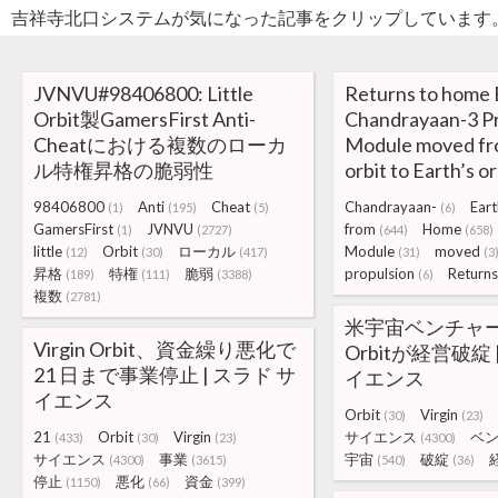
吉祥寺北口システムが気になった記事をクリップしています
JVNVU#98406800: Little
Returns to home 
Orbit製GamersFirst Anti-
Chandrayaan-3 Pr
Cheatにおける複数のローカ
Module moved fr
ル特権昇格の脆弱性
orbit to Earth’s or
98406800
Anti
Cheat
Chandrayaan-
Eart
(1)
(195)
(5)
(6)
GamersFirst
JVNVU
from
Home
(1)
(2727)
(644)
(658)
little
Orbit
ローカル
Module
moved
(12)
(30)
(417)
(31)
(3
昇格
特権
脆弱
propulsion
Returns
(189)
(111)
(3388)
(6)
複数
(2781)
米宇宙ベンチャーの
Virgin Orbit、資金繰り悪化で
Orbitが経営破綻 
21 日まで事業停止 | スラド サ
イエンス
イエンス
Orbit
Virgin
(30)
(23)
21
Orbit
Virgin
サイエンス
ベ
(433)
(30)
(23)
(4300)
サイエンス
事業
宇宙
破綻
(4300)
(3615)
(540)
(36)
停止
悪化
資金
(1150)
(66)
(399)