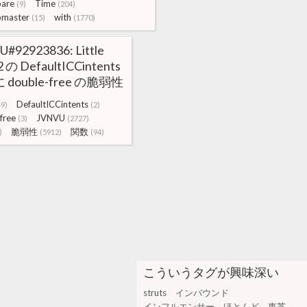
pare
Time
(9)
(204)
master
with
(15)
(1770)
#92923836: Little
 の DefaultICCintents
double-free の脆弱性
DefaultICCintents
49)
(2)
free
JVNVU
(3)
(2727)
脆弱性
関数
)
(5912)
(94)
こういうタグが興味深い
struts
インバウンド
インフルエンサー
ほとんど
東芝