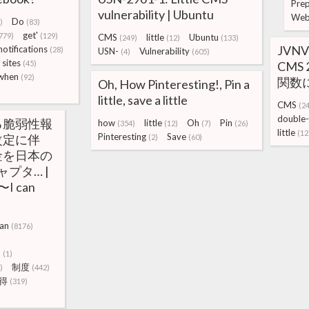
Pre
vulnerability | Ubuntu
Web
Do
)
(83)
get'
779)
(129)
CMS
little
Ubuntu
(249)
(12)
(133)
JVNVU
notifications
(28)
USN-
Vulnerability
(4)
(605)
sites
(45)
CMS 2
when
(92)
関数に 
Oh, How Pinteresting!, Pin a
little, save a little
CMS
(2
double-
る脆弱性報
how
little
Oh
Pin
(354)
(12)
(7)
(26)
little
(12
Pinteresting
Save
改定に伴
(2)
(60)
金を日本の
プタ… |
〜I can
an
(8176)
タ
(1)
制度
)
(442)
得
(319)