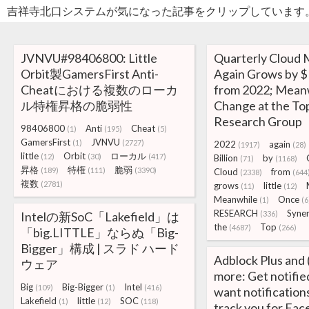
吉祥寺北口システムが気になった記事をクリップしています
JVNVU#98406800: Little
Quarterly Cloud
Orbit製GamersFirst Anti-
Again Grows by $1
Cheatにおける複数のローカ
from 2022; Meanwh
ル特権昇格の脆弱性
Change at the Top
Research Group
98406800
Anti
Cheat
(1)
(195)
(5)
GamersFirst
JVNVU
(1)
(2727)
2022
again
(1917)
(28)
little
Orbit
ローカル
(12)
(30)
(417)
Billion
by
(71)
(1168)
昇格
特権
脆弱
(189)
(111)
(3390)
Cloud
from
(2338)
(644
複数
(2781)
grows
little
(11)
(12)
Meanwhile
Once
(1)
(6
RESEARCH
Syne
Intelの新SoC「Lakefield」は
(336)
the
Top
(4687)
(266)
「big.LITTLE」ならぬ「Big-
Bigger」構成 | スラド ハード
Adblock Plus and (a
ウェア
more: Get notifie
Big
Big-Bigger
Intel
(109)
(1)
(416)
want notification
Lakefield
little
SOC
(1)
(12)
(118)
track you for Fa