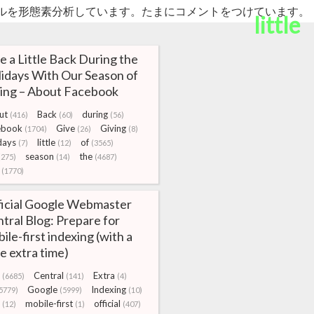
ルを形態素分析しています。たまにコメントをつけています。
little
e a Little Back During the
idays With Our Season of
ing – About Facebook
ut
Back
during
(416)
(60)
(56)
ebook
Give
Giving
(1704)
(26)
(8)
days
little
of
(7)
(12)
(3565)
season
the
(275)
(14)
(4687)
(1770)
icial Google Webmaster
tral Blog: Prepare for
ile-first indexing (with a
tle extra time)
Central
Extra
(6685)
(141)
(4)
Google
Indexing
5779)
(5999)
(10)
mobile-first
official
(12)
(1)
(407)