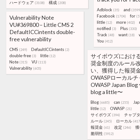
ハードウェア
構成
(3108)
(208)
Adblock
and
(35)
(3599
Facebook
for
Vulnerability Note
(1704)
(5
little
more
(12)
(402)
VU#369800 – Little CMS 2
notified
Plus
(3)
(330)
DefaultICCintents double-
Track
want
(48)
(18)
free vulnerability
You
(412)
CMS
DefaultICCintents
(249)
(2)
サイボウズにおけ
double-free
little
(3)
(12)
Note
VU
奨金制度のルール
(315)
(113)
Vulnerability
(605)
い、獲得した報奨
OWASPローカルチャ
OWASP Japan Blog 
blog a little〜
Blog
can
Jap
(6685)
(255)
little
OWASP
(12)
(21)
サイボウズ
チャプ
(394)
ルール
ローカル
(245)
(417
報奨金
改定
獲
(61)
(246)
脆弱性
(5912)