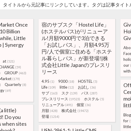
。タイトルから元記事にリンクしています。タグは記事タイト
 Market Once
宿のサブスク「Hostel Life」
Giv
0 Billion
(ホステルパス)がリニューア
Hol
ile, Little
ル!月額9000円で3泊できる
Giv
 | Synergy
「お試しパス」、月額4.95万
Abo
円/人で個室に住める「ホステ
Fac
ル暮らしパス」が新登場!|株
holi
at
(521)
式会社Little Japanのプレスリ
our
CHANGE
(59)
リース
with
GROUP
)
(463)
Market
(179)
4.95
9000
HOSTEL
(1)
(18)
(5)
Off
Quarterly
)
(8)
Life
little
お試し
(109)
(12)
(36)
rgy
(69)
Cen
サブ
スク
パス
(163)
(139)
(287)
mob
プレスリリース
ホステル
(19523)
(5)
lit
リニューアル
個室
(491)
(36)
 little)
月額
株式会社
(428)
(19472)
Blog
d! Do you
登場
(1214)
for
(
s when sites
little
cebook?
USN-2961-1: Little CMS