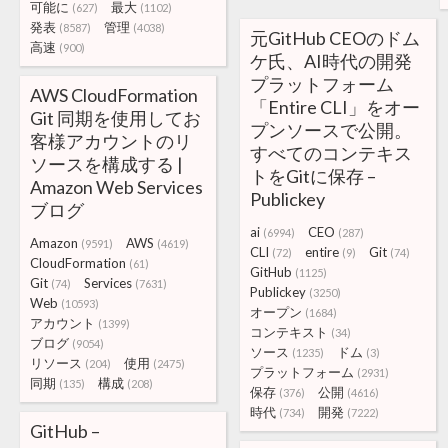
可能に
最大
(627)
(1102)
発表
管理
(8587)
(4038)
元GitHub CEOのドム
高速
(900)
ケ氏、AI時代の開発
プラットフォーム
AWS CloudFormation
「Entire CLI」をオー
Git 同期を使用してお
プンソースで公開。
客様アカウントのリ
すべてのコンテキス
ソースを構成する |
トをGitに保存 –
Amazon Web Services
Publickey
ブログ
ai
CEO
(6994)
(287)
Amazon
AWS
(9591)
(4619)
CLI
entire
Git
(72)
(9)
(74)
CloudFormation
(61)
GitHub
(1125)
Git
Services
(74)
(7631)
Publickey
(3250)
Web
(10593)
オープン
(1684)
アカウント
(1399)
コンテキスト
(34)
ブログ
(9054)
ソース
ドム
(1235)
(3)
リソース
使用
(204)
(2475)
プラットフォーム
(2931)
同期
構成
(135)
(208)
保存
公開
(376)
(4616)
時代
開発
(734)
(7222)
GitHub –