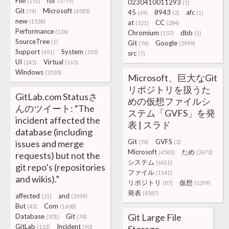
File
for
(151)
(5779)
0230410011293
(1)
Git
Microsoft
(74)
(4583)
45
8943
afc
(69)
(2)
(1)
new
(1538)
at
CC
(521)
(284)
Performance
(126)
Chromium
dbb
(157)
(1)
SourceTree
(1)
Git
Google
(74)
(5999)
Support
System
(691)
(353)
src
(7)
UI
Virtual
(245)
(165)
Windows
(3530)
Microsoft、巨大なGit
リポジトリを扱うた
GitLab.com Statusさ
めの仮想ファイルシ
んのツイート: “The
ステム「GVFS」を発
incident affected the
表 | スラド
database (including
Git
GVFS
issues and merge
(74)
(3)
Microsoft
ため
(4583)
(2673)
requests) but not the
システム
(6611)
git repo’s (repositories
ファイル
(1141)
and wikis).”
リポジトリ
仮想
(87)
(1399)
発表
(8587)
affected
and
(21)
(3599)
But
Com
(43)
(1608)
Git Large File
Database
Git
(301)
(74)
GitLab
Incident
(133)
(90)