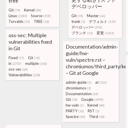
tree
デベロッパー
Git
Kernel
(74)
(84)
Linux
Source
Git
Master
(1283)
(319)
(74)
(66)
Torvalds
TREE
trunk
デフォルト
(35)
(18)
(3)
(159)
デベロッパー
(970)
ブランチ
変更
(13)
(1363)
oss-sec: Multiple
vulnerabilities fixed
Documentation/admin-
in Git
guide/hw-
Fixed
Git
(77)
(74)
vuln/spectre.rst –
in
multiple
(2707)
(140)
chromiumos/third_party/ke
oss-sec
(64)
– Git at Google
Vulnerabilities
(258)
admin-guide
at
(1)
(521)
chromiumos
(2)
Documentation
(69)
Git
Google
(74)
(5999)
hw-vuln
Kernel
(1)
(84)
PARTY
RST
(52)
(2)
Spectre
Third
(40)
(38)