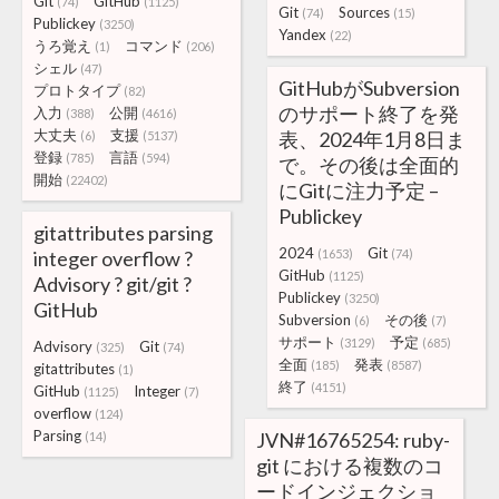
Git
GitHub
(74)
(1125)
Git
Sources
(74)
(15)
Publickey
(3250)
Yandex
(22)
うろ覚え
コマンド
(1)
(206)
シェル
(47)
GitHubがSubversion
プロトタイプ
(82)
のサポート終了を発
入力
公開
(388)
(4616)
大丈夫
支援
表、2024年1月8日ま
(6)
(5137)
登録
言語
(785)
(594)
で。その後は全面的
開始
(22402)
にGitに注力予定 –
Publickey
gitattributes parsing
2024
Git
integer overflow ?
(1653)
(74)
GitHub
(1125)
Advisory ? git/git ?
Publickey
(3250)
GitHub
Subversion
その後
(6)
(7)
サポート
予定
(3129)
(685)
Advisory
Git
(325)
(74)
全面
発表
(185)
(8587)
gitattributes
(1)
終了
(4151)
GitHub
Integer
(1125)
(7)
overflow
(124)
Parsing
JVN#16765254: ruby-
(14)
git における複数のコ
ードインジェクショ