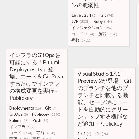
ンの脆弱性
16765254
Git
(2)
(74)
JVN
Ruby
(3001)
(144)
インジェクション
(252)
コード
脆弱
(1524)
(3390)
複数
(2781)
インフラのGitOpsを
可能にする「Pulumi
Deployments」登
Visual Studio 17.1
場。コードをGit Push
Preview 2が登場、Git
するだけでインフラ
のブランチを他のブ
の構成変更を実行 –
ランチと比較する機
Publickey
能、セーブ時にコー
Deployments
Git
ドを自動的にクリー
(16)
(74)
GitOps
Publickey
(8)
(3250)
ンナップする機能な
Pulumi
Push
(16)
(34)
ど追加 – Publickey
インフラ
(537)
コード
可能
(1524)
(4398)
17.1
Git
(2)
(74)