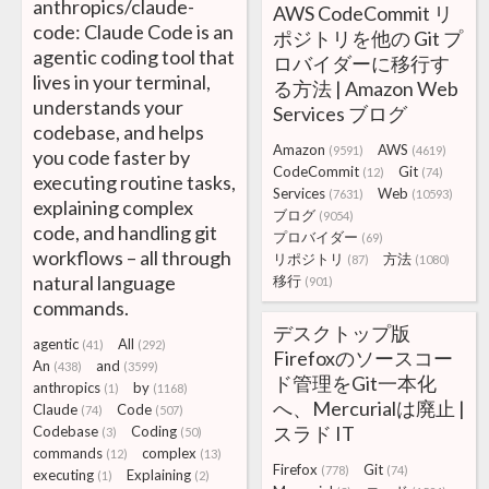
anthropics/claude-
AWS CodeCommit リ
code: Claude Code is an
ポジトリを他の Git プ
agentic coding tool that
ロバイダーに移行す
lives in your terminal,
る方法 | Amazon Web
understands your
Services ブログ
codebase, and helps
Amazon
AWS
(9591)
(4619)
you code faster by
CodeCommit
Git
(12)
(74)
executing routine tasks,
Services
Web
(7631)
(10593)
explaining complex
ブログ
(9054)
code, and handling git
プロバイダー
(69)
workflows – all through
リポジトリ
方法
(87)
(1080)
natural language
移行
(901)
commands.
デスクトップ版
agentic
All
(41)
(292)
Firefoxのソースコー
An
and
(438)
(3599)
ド管理をGit一本化
anthropics
by
(1)
(1168)
へ、Mercurialは廃止 |
Claude
Code
(74)
(507)
スラド IT
Codebase
Coding
(3)
(50)
commands
complex
(12)
(13)
Firefox
Git
(778)
(74)
executing
Explaining
(1)
(2)