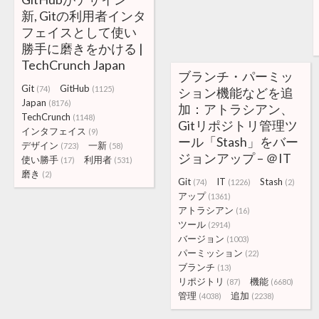
新, Gitの利用者インタ
フェイスとして使い
勝手に磨きをかける |
TechCrunch Japan
ブランチ・パーミッ
Git
GitHub
(74)
(1125)
ション機能などを追
Japan
(8176)
加：アトラシアン、
TechCrunch
(1148)
Gitリポジトリ管理ツ
インタフェイス
(9)
ール「Stash」をバー
デザイン
一新
(723)
(58)
ジョンアップ – ＠IT
使い勝手
利用者
(17)
(531)
磨き
(2)
Git
IT
Stash
(74)
(1226)
(2)
アップ
(1361)
アトラシアン
(16)
ツール
(2914)
バージョン
(1003)
パーミッション
(22)
ブランチ
(13)
リポジトリ
機能
(87)
(6680)
管理
追加
(4038)
(2238)