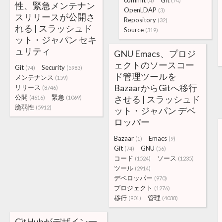
commit
Git
(4)
(74)
性、緊急メンテナン
OpenLDAP
(3)
スリリースが公開さ
Repository
(32)
れる | スラッシュド
Source
(319)
ット・ジャパン セキ
ュリティ
GNU Emacs、プロジ
ェクトのソースコー
Git
Security
(74)
(5983)
ド管理ツールを
メンテナンス
(159)
BazaarからGitへ移行
リリース
(8746)
公開
緊急
させる | スラッシュド
(4616)
(1069)
脆弱性
(5912)
ット・ジャパン デベ
ロッパー
Bazaar
Emacs
(1)
(9)
Git
GNU
(74)
(56)
コード
ソース
(1524)
(1235)
ツール
(2914)
デベロッパー
(970)
プロジェクト
(1276)
移行
管理
(901)
(4038)
GitHubがデザイン一