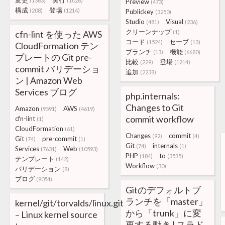
変更
実行
(1363)
(1026)
Preview
(473)
構成
登場
(208)
(1214)
Publickey
(3250)
Studio
Visual
(481)
(236)
クリーンナップ
cfn-lint を使った AWS
(1)
コード
セーブ
(1524)
(13)
CloudFormation テン
ブランチ
機能
(13)
(6680)
プレートの Git pre-
比較
登場
(229)
(1214)
commit バリデーショ
追加
(2238)
ン | Amazon Web
Services ブログ
php.internals:
Changes to Git
Amazon
AWS
(9591)
(4619)
commit workflow
cfn-lint
(1)
CloudFormation
(61)
Changes
commit
(92)
(4)
Git
pre-commit
(74)
(1)
Git
internals
(74)
(1)
Services
Web
(7631)
(10593)
PHP
to
(184)
(3535)
テンプレート
(142)
Workflow
(30)
バリデーション
(8)
ブログ
(9054)
Gitのデフォルトブ
ランチを「master」
kernel/git/torvalds/linux.git
から「trunk」に変
– Linux kernel source
更する動き | スラド