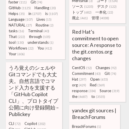
Mercurial
コード
(3)
(1524)
faster
Git
(111)
(74)
ソース
デスク
(1235)
(122)
GitHub
Handling
(1125)
(20)
トップ
一本化
(682)
(22)
Helps
in
is
(35)
(2707)
(1107)
廃止
管理
(461)
(4038)
Language
Lives
(107)
(15)
NATURAL
Routine
(27)
(2)
tasks
Terminal
Red Hat’s
(16)
(40)
That
through
(222)
(105)
commitment to open
tool
understands
(130)
(1)
source: A response to
Workflows
You
(22)
(412)
the git.centos.org
Your
(606)
changes
うろ覚えのシェルや
CentOS
Changes
(52)
(92)
Gitコマンドでも大丈
Commitment
Git
(43)
(74)
Hat
Open
(297)
(655)
夫。自然言語でコマ
org
Red
(429)
(369)
ンド入力を支援する
response
Source
(334)
(319)
「GitHub Copilot
the
to
(4687)
(3535)
CLI」、プロトタイプ
公開に向け登録開始 –
yandex git sources |
Publickey
BreachForums
CLI
Copilot
(72)
(202)
BreachForums
(1)