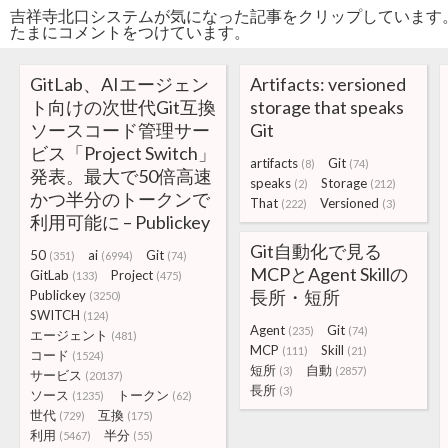
吉祥寺北口システムが気になった記事をクリップしています
たまにコメントをつけています。
GitLab、AIエージェン
Artifacts: versioned
ト向けの次世代Git互換
storage that speaks
ソースコード管理サー
Git
ビス「Project Switch」
artifacts
Git
(8)
(74)
発表。最大で50倍高速
speaks
Storage
(2)
(212)
かつ半分のトークンで
That
Versioned
(222)
(3)
利用可能に – Publickey
Git自動化で見る
50
ai
Git
(351)
(6994)
(74)
MCPとAgent Skillの
GitLab
Project
(133)
(475)
長所・短所
Publickey
(3250)
SWITCH
(124)
Agent
Git
(235)
(74)
エージェント
(481)
MCP
Skill
(111)
(21)
コード
(1524)
短所
自動
(3)
(2857)
サービス
(20137)
長所
(3)
ソース
トークン
(1235)
(62)
世代
互換
(729)
(175)
利用
半分
(5467)
(55)