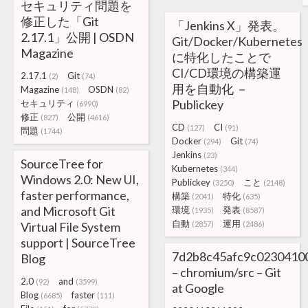
セキュリティ問題を
修正した「Git
「Jenkins X」発表。
2.17.1」公開 | OSDN
Git/Docker/Kubernetes
Magazine
に特化したことで
CI/CD環境の構築運
2.17.1
Git
(2)
(74)
用を自動化 －
Magazine
OSDN
(148)
(82)
Publickey
セキュリティ
(6990)
修正
公開
(827)
(4616)
CD
CI
(127)
(91)
問題
(1744)
Docker
Git
(294)
(74)
Jenkins
(23)
SourceTree for
Kubernetes
(344)
Windows 2.0: New UI,
Publickey
こと
(3250)
(2148)
faster performance,
構築
特化
(2041)
(635)
and Microsoft Git
環境
発表
(1935)
(8587)
自動
運用
Virtual File System
(2857)
(2486)
support | SourceTree
7d2b8c45afc9c0230410
Blog
– chromium/src – Git
2.0
and
(92)
(3599)
at Google
Blog
faster
(6685)
(111)