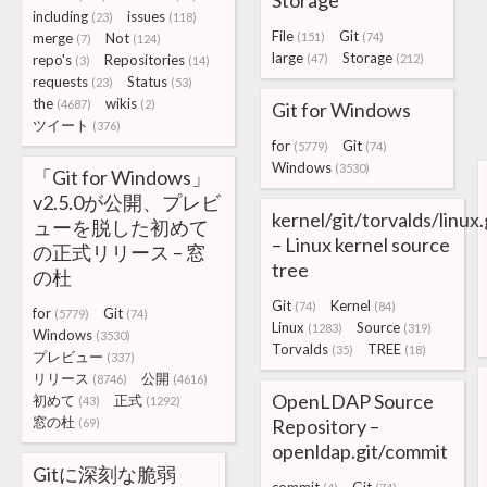
Storage
including
issues
(23)
(118)
File
Git
merge
Not
(151)
(74)
(7)
(124)
large
Storage
repo's
Repositories
(47)
(212)
(3)
(14)
requests
Status
(23)
(53)
the
wikis
(4687)
(2)
Git for Windows
ツイート
(376)
for
Git
(5779)
(74)
Windows
(3530)
「Git for Windows」
v2.5.0が公開、プレビ
kernel/git/torvalds/linux.
ューを脱した初めて
– Linux kernel source
の正式リリース – 窓
tree
の杜
Git
Kernel
(74)
(84)
for
Git
(5779)
(74)
Linux
Source
(1283)
(319)
Windows
(3530)
Torvalds
TREE
(35)
(18)
プレビュー
(337)
リリース
公開
(8746)
(4616)
OpenLDAP Source
初めて
正式
(43)
(1292)
窓の杜
Repository –
(69)
openldap.git/commit
Gitに深刻な脆弱