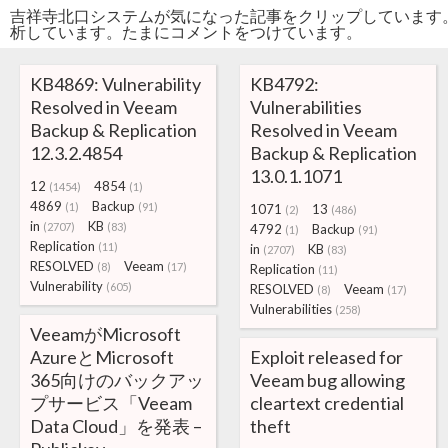
吉祥寺北口システムが気になった記事をクリップしています
析しています。たまにコメントをつけています。
KB4869: Vulnerability
KB4792:
Resolved in Veeam
Vulnerabilities
Backup & Replication
Resolved in Veeam
12.3.2.4854
Backup & Replication
13.0.1.1071
12
4854
(1454)
(1)
4869
Backup
(1)
(91)
1071
13
(2)
(486)
in
KB
(2707)
(83)
4792
Backup
(1)
(91)
Replication
(11)
in
KB
(2707)
(83)
RESOLVED
Veeam
(8)
(17)
Replication
(11)
Vulnerability
(605)
RESOLVED
Veeam
(8)
(17)
Vulnerabilities
(258)
VeeamがMicrosoft
AzureとMicrosoft
Exploit released for
365向けのバックアッ
Veeam bug allowing
プサービス「Veeam
cleartext credential
Data Cloud」を発表 –
theft