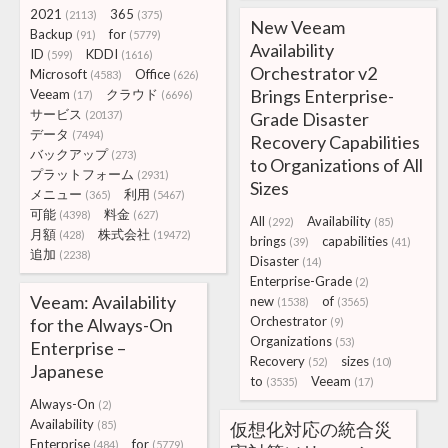
2021
365
(2113)
(375)
New Veeam
Backup
for
(91)
(5779)
Availability
ID
KDDI
(599)
(1616)
Orchestrator v2
Microsoft
Office
(4583)
(626)
Brings Enterprise-
Veeam
クラウド
(17)
(6696)
サービス
(20137)
Grade Disaster
データ
(7494)
Recovery Capabilities
バックアップ
(273)
to Organizations of All
プラットフォーム
(2931)
Sizes
メニュー
利用
(365)
(5467)
可能
料金
(4398)
(627)
All
Availability
(292)
(85)
月額
株式会社
(428)
(19472)
brings
capabilities
(39)
(41)
追加
(2238)
Disaster
(14)
Enterprise-Grade
(2)
Veeam: Availability
new
of
(1538)
(3565)
Orchestrator
for the Always-On
(9)
Organizations
(53)
Enterprise –
Recovery
sizes
(52)
(10)
Japanese
to
Veeam
(3535)
(17)
Always-On
(2)
Availability
(85)
仮想化対応の統合災
Enterprise
for
(484)
(5779)