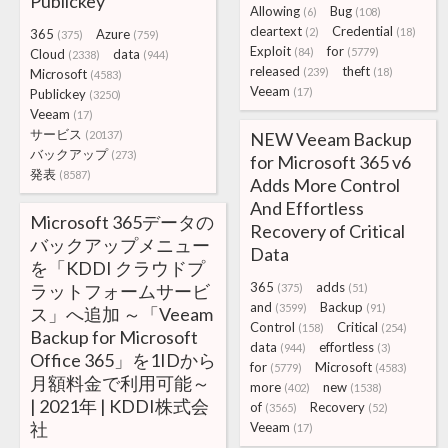
Publickey
Allowing
Bug
(6)
(108)
cleartext
Credential
(2)
(18)
365
Azure
(375)
(759)
Exploit
for
(84)
(5779)
Cloud
data
(2338)
(944)
released
theft
(239)
(18)
Microsoft
(4583)
Veeam
(17)
Publickey
(3250)
Veeam
(17)
サービス
(20137)
NEW Veeam Backup
バックアップ
(273)
for Microsoft 365 v6
発表
(8587)
Adds More Control
And Effortless
Microsoft 365データの
Recovery of Critical
バックアップメニュー
Data
を「KDDI クラウドプ
365
adds
ラットフォームサービ
(375)
(51)
and
Backup
(3599)
(91)
ス」へ追加 ～「Veeam
Control
Critical
(158)
(254)
Backup for Microsoft
data
effortless
(944)
(3)
Office 365」を1IDから
for
Microsoft
(5779)
(4583)
月額料金で利用可能～
more
new
(402)
(1538)
| 2021年 | KDDI株式会
of
Recovery
(3565)
(52)
社
Veeam
(17)