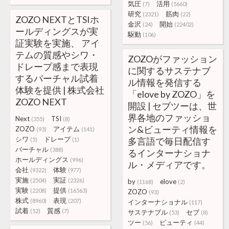
気圧
活用
(7)
(5660)
研究
筋肉
(2321)
(22)
ZOZO NEXTとTSIホ
金沢
開始
(24)
(22402)
ールディングスが実
駆動
(106)
証実験を実施、 アイ
テムの質感やシワ・
ZOZOがファッション
ドレープ感まで表現
に関するサステナブ
するバーチャル試着
ル情報を発信する
体験を提供 | 株式会社
「elove by ZOZO」を
ZOZO NEXT
開設 | セブツーは、世
界各地のファッショ
Next
TSI
(355)
(8)
ン&ビューティ情報を
ZOZO
アイテム
(93)
(141)
シワ
ドレープ
多言語で毎日配信す
(5)
(1)
バーチャル
(388)
るインターナショナ
ホールディングス
(996)
ル・メディアです。
会社
体験
(9322)
(977)
実施
実証
(2504)
(2326)
by
elove
(1168)
(2)
実験
提供
(2208)
(16563)
ZOZO
(93)
株式
表現
(8960)
(207)
インターナショナル
(117)
試着
質感
(52)
(7)
サステナブル
セブ
(53)
(8)
ツー
ビューティ
(56)
(44)