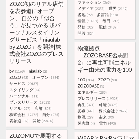
ファッション
ZOZO初のリアル店舗
(363)
メディア
世界
(2037)
(2149)
を表参道にオープ
各地
多言語
(92)
(118)
ン、 自分の「似合
情報
毎日
(13931)
(216)
う」が見つかる 超パ
発信
配信
(329)
(3489)
ーソナルスタイリン
開設
(824)
グサービス「niaulab
by ZOZO」を開始|株
物流拠点
式会社ZOZOのプレス
「ZOZOBASE習志野
リリース
2」に再生可能エネル
ギー由来の電力を100
by
niaulab
(1168)
(2)
ZOZO
オープン
(93)
(1684)
100
ZOZO
(706)
(93)
サービス
(20137)
ZOZOBASE
(3)
スタイリング
(14)
エネルギー
(283)
パーソナル
(111)
プレスリリース
(19523)
プレスリリース
(19523)
再生
可能
(371)
(4398)
リアル
店舗
(297)
(858)
拠点
株式会社
(443)
(19472)
株式会社
自分
(19472)
(275)
物流
由来
(299)
(90)
表参道
開始
(37)
(22402)
習志野
電力
(4)
(493)
ZOZOMOで展開する
WEARとPayPayフリマ