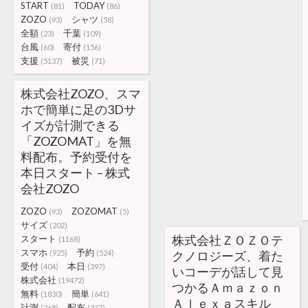
START
TODAY
(81)
(86)
ZOZO
シャツ
(93)
(58)
全額
千葉
(23)
(109)
台風
寄付
(60)
(156)
支援
被災
(5137)
(71)
株式会社ZOZO、スマ
ホで簡単に足の3Dサ
イズが計測できる
「ZOZOMAT」を無
料配布。予約受付を
本日スタート – 株式
会社ZOZO
ZOZO
ZOZOMAT
(93)
(5)
サイズ
(202)
株式会社ＺＯＺＯテ
スタート
(1168)
スマホ
予約
(925)
(524)
クノロジーズ、着た
受付
本日
(404)
(397)
いコーデが話して見
株式会社
(19472)
つかるＡｍａｚｏｎ
無料
簡単
(1830)
(641)
Ａｌｅｘａスキル
計測
配布
(268)
(337)