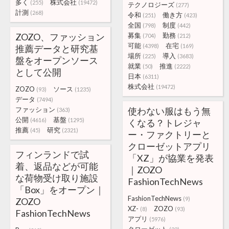
多く
株式会社
(255)
(19472)
テクノロジーズ
(277)
計測
(268)
令和
働き方
(251)
(423)
全国
制度
(798)
(442)
ZOZO、ファッション
募集
勤務
(704)
(212)
可能
在宅
(4398)
(169)
推薦データと研究基
場所
導入
(225)
(3683)
盤をオープンソース
就業
推進
(50)
(2222)
として公開
日本
(6311)
株式会社
(19472)
ZOZO
ソース
(93)
(1235)
データ
(7494)
ファッション
使わない服はもう無
(363)
公開
基盤
(4616)
(1295)
くなる？トレジャ
推薦
研究
(45)
(2321)
ー・ファクトリーと
クローゼットアプリ
フィンランドで試
「XZ」が協業を発表
着、返品などが可能
｜ZOZO
な荷物受け取り施設
FashionTechNews
「Box」をオープン｜
FashionTechNews
(9)
ZOZO
XZ-
ZOZO
(8)
(93)
FashionTechNews
アプリ
(5976)