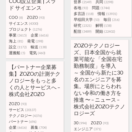
COO設立企業 | スラ
世界
共同
(2149)
(2298)
ド サイエンス
各地
問題
(92)
(1744)
多言語
情報
(118)
(13931)
COO
ZOZO
(8)
(93)
早稲田大学
毎日
(53)
(216)
サイエンス
(4300)
研究
解明
(2321)
(158)
プロジェクト
(1276)
配信
開始
(3489)
(22402)
事業
企業
(3615)
(6616)
海上
発電
(81)
(298)
ZOZOテクノロジー
設立
輸送
(1172)
(138)
ズ、日本全国から就
運搬船
電気
(5)
(460)
業可能な 「全国在宅
勤務制度」を導入
【パートナー企業募
～ 全国から新たに30
集】ZOZOの計測テク
名のエンジニアを募
ノロジーをもっと多
集。場所にとらわれ
くの人とサービスへ –
ない令和の働き方を
株式会社ZOZO
推進 〜 – ニュース –
ZOZO
(93)
株式会社ZOZOテクノ
サービス
(20137)
ロジーズ
テクノロジー
(4376)
パートナー
(696)
30
ZOZO
(994)
(93)
企業
募集
(6616)
(704)
エンジニア
(371)