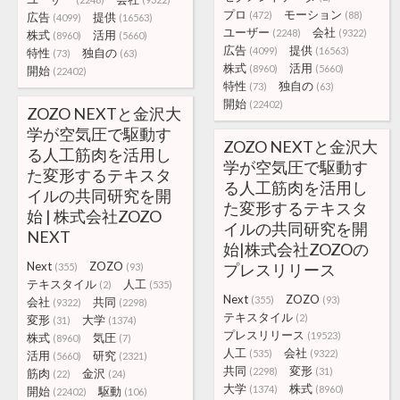
プロ
モーション
(472)
(88)
広告
提供
(4099)
(16563)
ユーザー
会社
(2248)
(9322)
株式
活用
(8960)
(5660)
広告
提供
(4099)
(16563)
特性
独自の
(73)
(63)
株式
活用
(8960)
(5660)
開始
(22402)
特性
独自の
(73)
(63)
開始
(22402)
ZOZO NEXTと金沢大
学が空気圧で駆動す
ZOZO NEXTと金沢大
る人工筋肉を活用し
学が空気圧で駆動す
た変形するテキスタ
る人工筋肉を活用し
イルの共同研究を開
た変形するテキスタ
始 | 株式会社ZOZO
イルの共同研究を開
NEXT
始|株式会社ZOZOの
Next
ZOZO
プレスリリース
(355)
(93)
テキスタイル
人工
(2)
(535)
Next
ZOZO
(355)
(93)
会社
共同
(9322)
(2298)
テキスタイル
(2)
変形
大学
(31)
(1374)
プレスリリース
(19523)
株式
気圧
(8960)
(7)
人工
会社
(535)
(9322)
活用
研究
(5660)
(2321)
共同
変形
(2298)
(31)
筋肉
金沢
(22)
(24)
大学
株式
(1374)
(8960)
開始
駆動
(22402)
(106)