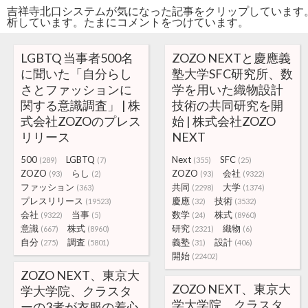
吉祥寺北口システムが気になった記事をクリップしています
析しています。たまにコメントをつけています。
LGBTQ 当事者500名
ZOZO NEXTと慶應義
に聞いた「自分らし
塾大学SFC研究所、数
さとファッションに
学を用いた織物設計
関する意識調査」 | 株
技術の共同研究を開
式会社ZOZOのプレス
始 | 株式会社ZOZO
リリース
NEXT
500
LGBTQ
Next
SFC
(289)
(7)
(355)
(25)
ZOZO
らし
ZOZO
会社
(93)
(2)
(93)
(9322)
ファッション
共同
大学
(363)
(2298)
(1374)
プレスリリース
慶應
技術
(19523)
(32)
(3532)
会社
当事
数学
株式
(9322)
(5)
(24)
(8960)
意識
株式
研究
織物
(667)
(8960)
(2321)
(6)
自分
調査
義塾
設計
(275)
(5801)
(31)
(406)
開始
(22402)
ZOZO NEXT、東京大
ZOZO NEXT、東京大
学大学院、クラスタ
学大学院、クラスタ
ーの3者が衣服の着心