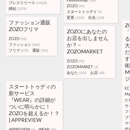
Fashionsnap
(183)
プレスリリース
(19523)
ZOZO
(93)
締結
(1274)
スタートトゥデイ
(5)
変更
社名
(1363)
(100)
ファッション通販
Z
ZOZOフリマ
ZOZOにあなたの
「
お店を出しません
る
ZOZO
(93)
か？ –
ファッション
大
(363)
フリマ
通販
ZOZOMARKET
(175)
(591)
だ
す
ZOZO
(93)
術
ZOZOMARKET
(2)
M
あなた
お店
(292)
(68)
ジ
スタートトゥディの
EC
新サービス
Ma
『WEAR』の詳細が
た
ついに明らかに！
サ
フ
ZOZOを超えるか！？
ブ
| APPREVIEW
マ
代
APPREVIEW
WEAR
(4)
(50)