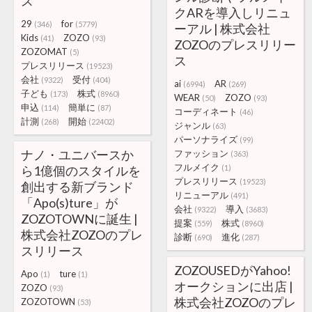
ス
クARを導入しリニュ
29
for
(346)
(5779)
ーアル | 株式会社
Kids
ZOZO
(41)
(93)
ZOZOのプレスリリー
ZOZOMAT
(5)
ス
プレスリリース
(19523)
会社
受付
(9322)
(404)
ai
AR
(6994)
(269)
子ども
株式
(173)
(8960)
WEAR
ZOZO
(50)
(93)
申込
簡単に
(114)
(87)
コーディネート
(46)
計測
開始
(268)
(22402)
ジャンル
(63)
パーソナライズ
(99)
ナノ・ユニバースか
ファッション
(363)
フルメイク
ら1億個のスタイルを
(1)
プレスリリース
(19523)
創出する新ブランド
リニューアル
(491)
「Apo(s)ture」が
会社
導入
(9322)
(3683)
ZOZOTOWNに誕生 |
提案
株式
(559)
(8960)
株式会社ZOZOのプレ
診断
進化
(690)
(287)
スリリース
ZOZOUSEDがYahoo!
Apo
ture
(1)
(1)
オークションに出店 |
ZOZO
(93)
株式会社ZOZOのプレ
ZOZOTOWN
(53)