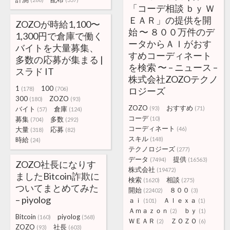
「コーデ相談 ｂｙ Ｗ
ＥＡＲ」の提供を開
ZOZOが時給1,100〜
始 〜 ８００万件のデ
1,300円で倉庫で働く
ータからＡＩがおす
バイトを大量募集、
すめコーディネート
多数の応募が集まる |
を検索 〜 – ニュース –
スラド IT
株式会社ZOZOテクノ
1
100
(178)
(706)
ロジーズ
300
ZOZO
(180)
(93)
ZOZO
おすすめ
バイト
倉庫
(93)
(71)
(57)
(124)
コーデ
募集
多数
(10)
(704)
(292)
コーディネート
大量
応募
(46)
(318)
(82)
スキル
時給
(148)
(24)
テクノロジーズ
(277)
データ
提供
(7494)
(16563)
ZOZO社長になりす
株式会社
(19472)
ましたBitcoin詐欺に
検索
相談
(1620)
(275)
ついてまとめてみた
開始
８００
(22402)
(3)
– piyolog
ａｉ
Ａｌｅｘａ
(101)
(1)
Ａｍａｚｏｎ
ｂｙ
(2)
(1)
Bitcoin
piyolog
(160)
(568)
ＷＥＡＲ
ＺＯＺＯ
(2)
(6)
ZOZO
社長
(93)
(603)