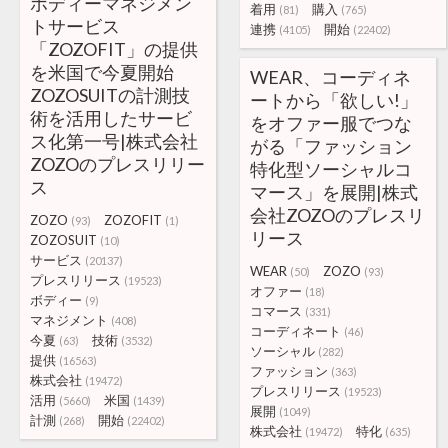
ボディーマネジメン
着用
購入
(81)
(765)
トサービス
連携
開始
(4105)
(22402)
「ZOZOFIT」の提供
を米国で今夏開始
WEAR、コーディネ
ZOZOSUITの計測技
ートから「欲しい!」
術を活用したサービ
をオファー服でつな
ス化第一号|株式会社
がる「ファッション
ZOZOのプレスリリー
特化型ソーシャルコ
ス
マース」を展開|株式
会社ZOZOのプレスリ
ZOZO
ZOZOFIT
(93)
(1)
リース
ZOZOSUIT
(10)
サービス
(20137)
WEAR
ZOZO
(50)
(93)
プレスリリース
(19523)
オファー
(18)
ボディー
(9)
コマース
(331)
マネジメント
(408)
コーディネート
(46)
今夏
技術
(63)
(3532)
ソーシャル
(282)
提供
(16563)
ファッション
(363)
株式会社
(19472)
プレスリリース
(19523)
活用
米国
(5660)
(1439)
展開
(1049)
計測
開始
(268)
(22402)
株式会社
特化
(19472)
(635)