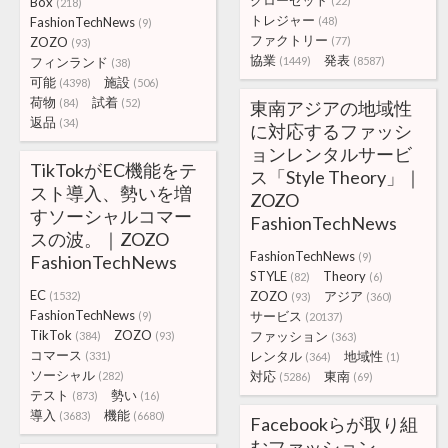
クローゼット
Box
(22)
(218)
トレジャー
FashionTechNews
(48)
(9)
ファクトリー
ZOZO
(77)
(93)
協業
発表
フィンランド
(1449)
(8587)
(38)
可能
施設
(4398)
(506)
荷物
試着
(84)
(52)
東南アジアの地域性
返品
(34)
に対応するファッシ
ョンレンタルサービ
TikTokがEC機能をテ
ス「Style Theory」｜
スト導入、勢いを増
ZOZO
すソーシャルコマー
FashionTechNews
スの波。｜ZOZO
FashionTechNews
(9)
FashionTechNews
STYLE
Theory
(82)
(6)
EC
ZOZO
アジア
(1532)
(93)
(360)
FashionTechNews
サービス
(9)
(20137)
TikTok
ZOZO
ファッション
(384)
(93)
(363)
コマース
レンタル
地域性
(331)
(364)
(1)
ソーシャル
対応
東南
(282)
(5286)
(69)
テスト
勢い
(873)
(16)
導入
機能
(3683)
(6680)
Facebookらが取り組
むファッション