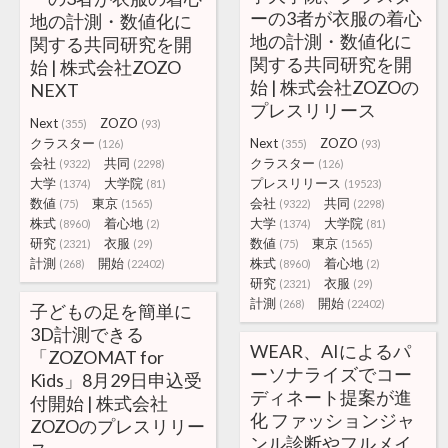
ーの3者が衣服の着心
地の計測・数値化に
地の計測・数値化に
関する共同研究を開
関する共同研究を開
始 | 株式会社ZOZO
始 | 株式会社ZOZOの
NEXT
プレスリリース
Next
ZOZO
(355)
(93)
クラスター
Next
ZOZO
(126)
(355)
(93)
会社
共同
クラスター
(9322)
(2298)
(126)
大学
大学院
プレスリリース
(1374)
(81)
(19523)
数値
東京
会社
共同
(75)
(1565)
(9322)
(2298)
株式
着心地
大学
大学院
(8960)
(2)
(1374)
(81)
研究
衣服
数値
東京
(2321)
(29)
(75)
(1565)
計測
開始
株式
着心地
(268)
(22402)
(8960)
(2)
研究
衣服
(2321)
(29)
計測
開始
(268)
(22402)
子どもの足を簡単に
3D計測できる
WEAR、AIによるパ
「ZOZOMAT for
ーソナライズでコー
Kids」8月29日申込受
ディネート提案が進
付開始 | 株式会社
化 ファッションジャ
ZOZOのプレスリリー
ンル診断やフルメイ