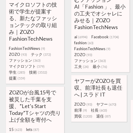
マイクロソフトの技
AI「Fashion 」、最小
術で学生が提案す
の工夫でオシャレに
る、新たなファッシ
みせる｜ZOZO
ョンテックの取り組
FashionTechNews
み｜ZOZO
ai
Facebook
(6994)
(1704)
FashionTechNews
fashion
(60)
FashionTechNews
FashionTechNews
(9)
(9)
ZOZO
テック
ZOZO
(93)
(372)
(93)
ファッション
ファッション
(363)
(363)
マイクロソフト
工夫
最小
(579)
(24)
(76)
学生
技術
(285)
(3532)
提案
(559)
ヤフーがZOZOを買
収、前澤社長も退任
ZOZOが台風15号で
へ | スラド IT
被災した千葉を支
ZOZO
ヤフー
(93)
(670)
援、”Let’s Start
前澤
社長
(9)
(603)
Today”Tシャツの売り
買収
退任
(1203)
(87)
上げ全額を寄付へ
15
lets
(623)
(87)