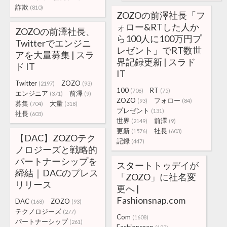
詐欺
(810)
ZOZOの前澤社長「フ
ォロー&RTした人か
ZOZOの前澤社長、
ら100人に100万円プ
Twitterでエンジニ
レゼント」でRT数世
アを大量募集 | スラ
界記録更新 | スラド
ド IT
IT
Twitter
ZOZO
(2197)
(93)
100
RT
(706)
(75)
エンジニア
前澤
(371)
(9)
ZOZO
フォロー
(93)
(84)
募集
大量
(704)
(318)
プレゼント
(131)
社長
(603)
世界
前澤
(2149)
(9)
更新
社長
(1576)
(603)
【DAC】ZOZOテク
記録
(447)
ノロジーズと戦略的
パートナーシップを
スタートトゥデイが
締結｜DACのプレス
「ZOZO」に社名変
リリース
更へ |
Fashionsnap.com
DAC
ZOZO
(168)
(93)
テクノロジーズ
(277)
Com
(1608)
パートナーシップ
(261)