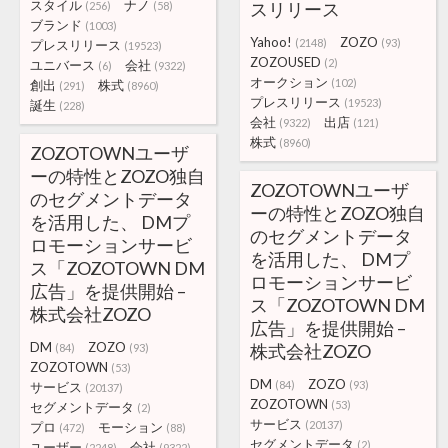
スタイル
ナノ
スリリース
(256)
(58)
ブランド
(1003)
Yahoo!
ZOZO
(2148)
(93)
プレスリリース
(19523)
ZOZOUSED
(2)
ユニバース
会社
(6)
(9322)
オークション
(102)
創出
株式
(291)
(8960)
プレスリリース
(19523)
誕生
(228)
会社
出店
(9322)
(121)
株式
(8960)
ZOZOTOWNユーザ
ーの特性とZOZO独自
ZOZOTOWNユーザ
のセグメントデータ
ーの特性とZOZO独自
を活用した、 DMプ
のセグメントデータ
ロモーションサービ
を活用した、 DMプ
ス「ZOZOTOWN DM
ロモーションサービ
広告」を提供開始 –
ス「ZOZOTOWN DM
株式会社ZOZO
広告」を提供開始 –
DM
ZOZO
株式会社ZOZO
(84)
(93)
ZOZOTOWN
(53)
DM
ZOZO
(84)
(93)
サービス
(20137)
ZOZOTOWN
(53)
セグメントデータ
(2)
サービス
(20137)
プロ
モーション
(472)
(88)
セグメントデータ
(2)
ユーザー
会社
(2248)
(9322)