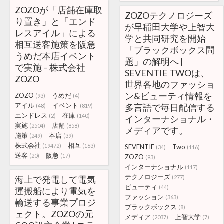
ZOZOが「店舗在庫取
ZOZOテクノロジーズ
り置き」と「エンド
が早稲田大学や上智大
レスアイル」による
学と共同研究を開始
相互送客施策を阪急
「ブラックボックス問
うめだ本店イベント
題」の解明へ |
で実施 – 株式会社
SEVENTIE TWOは、
ZOZO
世界各地のファッショ
ン&ビューティ情報を
ZOZO
うめだ
(93)
(4)
アイル
イベント
多言語で毎日配信する
(48)
(819)
エンドレス
在庫
(2)
(140)
インターナショナル・
実施
店舗
(2504)
(858)
メディアです。
施策
本店
(249)
(39)
株式会社
相互
(19472)
(163)
SEVENTIE
Two
(34)
(116)
送客
阪急
(20)
(17)
ZOZO
(93)
インターナショナル
(117)
テクノロジーズ
海上で発電して電気
(277)
ビューティ
(44)
運搬船により電気を
ファッション
(363)
輸送する事業プロジ
ブラックボックス
(8)
ェクト。ZOZOの元
メディア
上智大学
(2037)
(7)