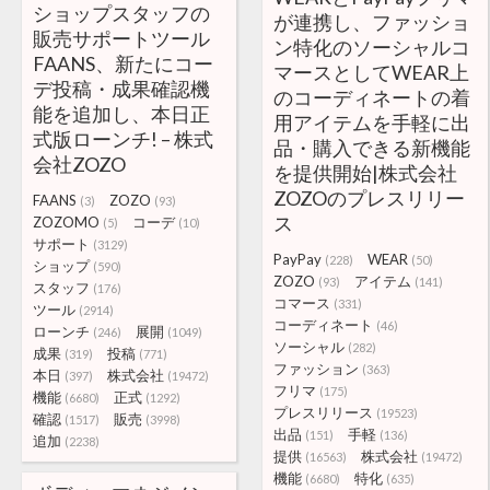
ショップスタッフの
が連携し、ファッショ
販売サポートツール
ン特化のソーシャルコ
FAANS、新たにコー
マースとしてWEAR上
デ投稿・成果確認機
のコーディネートの着
能を追加し、本日正
用アイテムを手軽に出
式版ローンチ! – 株式
品・購入できる新機能
会社ZOZO
を提供開始|株式会社
ZOZOのプレスリリー
FAANS
ZOZO
(3)
(93)
ス
ZOZOMO
コーデ
(5)
(10)
サポート
(3129)
PayPay
WEAR
(228)
(50)
ショップ
(590)
ZOZO
アイテム
(93)
(141)
スタッフ
(176)
コマース
(331)
ツール
(2914)
コーディネート
(46)
ローンチ
展開
(246)
(1049)
ソーシャル
(282)
成果
投稿
(319)
(771)
ファッション
(363)
本日
株式会社
(397)
(19472)
フリマ
(175)
機能
正式
(6680)
(1292)
プレスリリース
(19523)
確認
販売
(1517)
(3998)
出品
手軽
(151)
(136)
追加
(2238)
提供
株式会社
(16563)
(19472)
機能
特化
(6680)
(635)