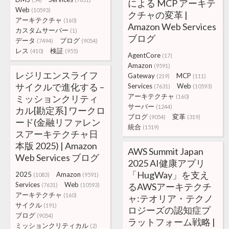
による MCP アーキテ
Web
(10593)
クチャの変革 |
アーキテクチャ
(160)
Amazon Web Services
カスタムサーバー
(1)
ブログ
データ
ブログ
(7494)
(9054)
レス
検証
(410)
(955)
AgentCore
(17)
Amazon
(9591)
レジリエンスライフ
Gateway
MCP
(219)
(111)
サイクルで進化する –
Services
Web
(7631)
(10593)
アーキテクチャ
ミッションクリティ
(160)
サーバー
(1244)
カル[勘定系] ワークロ
ブログ
変革
(9054)
(319)
ード(金融リファレン
統合
(1519)
スアーキテクチャ日
本版 2025) | Amazon
AWS Summit Japan
Web Services ブログ
2025 AI健康アプリ
「HugWay」を支え
2025
Amazon
(1083)
(9591)
Services
Web
るAWSアーキテクチ
(7631)
(10593)
アーキテクチャ
(160)
ャ:テオリア・テクノ
サイクル
(191)
ロジーズの認知症プ
ブログ
(9054)
ラットフォーム戦略 |
ミッションクリティカル
(2)