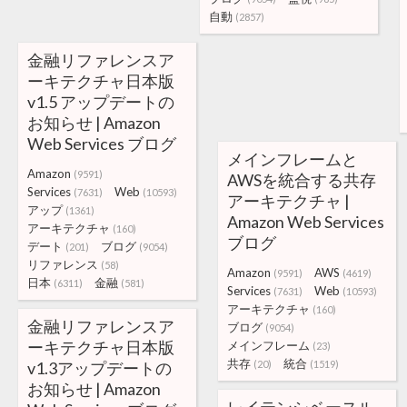
自動
(2857)
金融リファレンスア
ーキテクチャ日本版
v1.5 アップデートの
お知らせ | Amazon
Web Services ブログ
メインフレームと
Amazon
(9591)
AWSを統合する共存
Services
Web
(7631)
(10593)
アーキテクチャ |
アップ
(1361)
Amazon Web Services
アーキテクチャ
(160)
ブログ
デート
ブログ
(201)
(9054)
リファレンス
(58)
Amazon
AWS
(9591)
(4619)
日本
金融
(6311)
(581)
Services
Web
(7631)
(10593)
アーキテクチャ
(160)
金融リファレンスア
ブログ
(9054)
ーキテクチャ日本版
メインフレーム
(23)
共存
統合
v1.3アップデートの
(20)
(1519)
お知らせ | Amazon