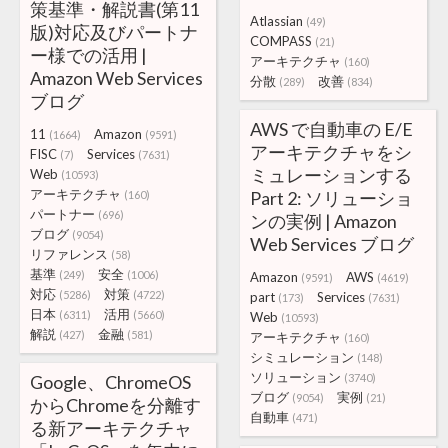
策基準・解説書(第11
Atlassian
(49)
版)対応及びパートナ
COMPASS
(21)
ー様での活用 |
アーキテクチャ
(160)
Amazon Web Services
分散
改善
(289)
(834)
ブログ
AWS で自動車の E/E
11
Amazon
(1664)
(9591)
アーキテクチャをシ
FISC
Services
(7)
(7631)
ミュレーションする
Web
(10593)
アーキテクチャ
Part 2: ソリューショ
(160)
パートナー
(696)
ンの実例 | Amazon
ブログ
(9054)
Web Services ブログ
リファレンス
(58)
基準
安全
(249)
(1006)
Amazon
AWS
(9591)
(4619)
対応
対策
(5286)
(4722)
part
Services
(173)
(7631)
日本
活用
(6311)
(5660)
Web
(10593)
解説
金融
(427)
(581)
アーキテクチャ
(160)
シミュレーション
(148)
ソリューション
Google、ChromeOS
(3740)
ブログ
実例
(9054)
(21)
からChromeを分離す
自動車
(471)
る新アーキテクチャ