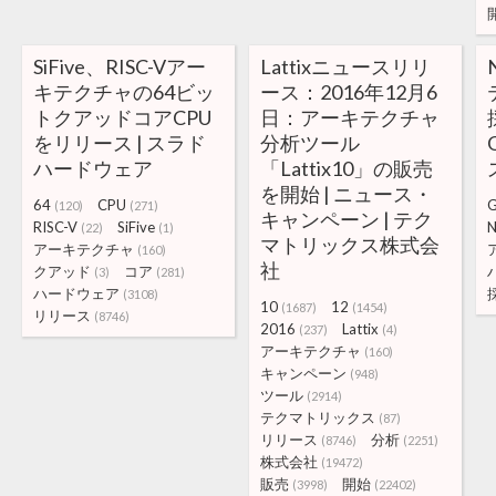
SiFive、RISC-Vアー
Lattixニュースリリ
キテクチャの64ビッ
ース：2016年12月6
トクアッドコアCPU
日：アーキテクチャ
をリリース | スラド
分析ツール
ハードウェア
「Lattix10」の販売
を開始 | ニュース・
64
CPU
G
(120)
(271)
キャンペーン | テク
RISC-V
SiFive
N
(22)
(1)
マトリックス株式会
アーキテクチャ
(160)
社
クアッド
コア
(3)
(281)
ハードウェア
(3108)
10
12
(1687)
(1454)
リリース
(8746)
2016
Lattix
(237)
(4)
アーキテクチャ
(160)
キャンペーン
(948)
ツール
(2914)
テクマトリックス
(87)
リリース
分析
(8746)
(2251)
株式会社
(19472)
販売
開始
(3998)
(22402)