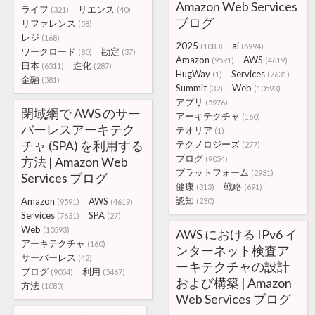
Amazon Web Services
ライフ
リエンス
(321)
(40)
ブログ
リファレンス
(58)
レジ
(168)
2025
ai
(1083)
(6994)
ワークロード
勘定
(80)
(37)
Amazon
AWS
(9591)
(4619)
日本
進化
(6311)
(287)
HugWay
Services
(1)
(7631)
金融
(581)
Summit
Web
(32)
(10593)
アプリ
(5976)
閉域網で AWS のサー
アーキテクチャ
(160)
バーレスアーキテク
テオリア
(1)
チャ (SPA) を利用する
テクノロジーズ
(277)
ブログ
方法 | Amazon Web
(9054)
プラットフォーム
(2931)
Services ブログ
健康
戦略
(313)
(691)
認知
Amazon
AWS
(230)
(9591)
(4619)
Services
SPA
(7631)
(27)
Web
(10593)
AWS における IPv6 イ
アーキテクチャ
(160)
ンターネット検査ア
サーバーレス
(42)
ーキテクチャの設計
ブログ
利用
(9054)
(5467)
および構築 | Amazon
方法
(1080)
Web Services ブログ