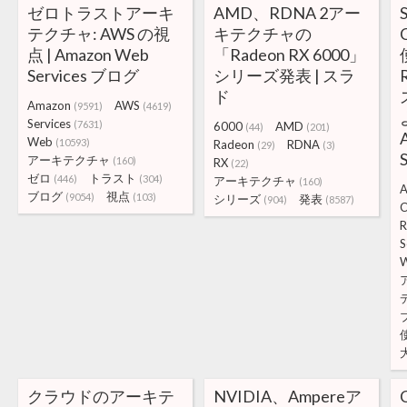
ゼロトラストアーキ
AMD、RDNA 2アー
テクチャ: AWS の視
キテクチャの
点 | Amazon Web
「Radeon RX 6000」
Services ブログ
シリーズ発表 | スラ
ド
Amazon
AWS
(9591)
(4619)
Services
(7631)
6000
AMD
(44)
(201)
Web
(10593)
Radeon
RDNA
(29)
(3)
アーキテクチャ
(160)
RX
(22)
ゼロ
トラスト
(446)
(304)
アーキテクチャ
(160)
A
ブログ
視点
(9054)
(103)
シリーズ
発表
(904)
(8587)
C
R
S
クラウドのアーキテ
NVIDIA、Ampereア