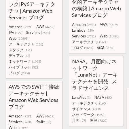
化的アーキテクチャ
ックIPv6アーキテク
の構築 | Amazon Web
チャ | Amazon Web
Services ブログ
Services ブログ
Amazon
AWS
(9591)
(4619)
Amazon
AWS
(9591)
(4619)
Lambda
(228)
IPv
Services
(129)
(7631)
Services
Web
(7631)
(10593)
Web
(10593)
アーキテクチャ
(160)
アーキテクチャ
(160)
ブログ
構築
(9054)
(2041)
スタック
(121)
デュアル
(46)
NASA、月面向けネ
ネットワーク
(1992)
ハイブリッド
ットワーク
(329)
ブログ
(9054)
「LunaNet」アーキ
テクチャを開発 | ス
AWS での SWIFT 接続
ラド サイエンス
アーキテクチャ |
LunaNet
NASA
(3)
(450)
Amazon Web Services
アーキテクチャ
(160)
ブログ
サイエンス
(4300)
ネットワーク
(1992)
Amazon
AWS
(9591)
(4619)
月面
開発
(97)
(7222)
Services
Swift
(7631)
(83)
Web
(10593)