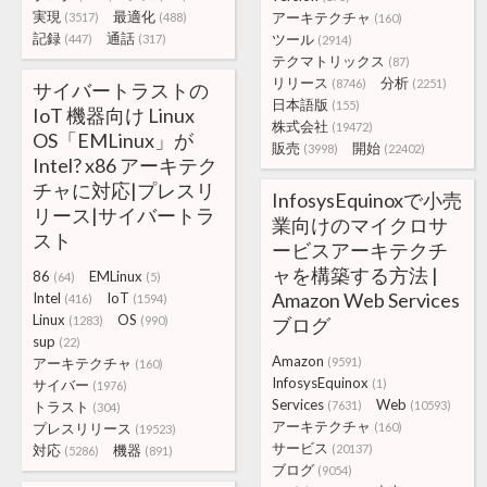
実現
最適化
アーキテクチャ
(3517)
(488)
(160)
記録
通話
ツール
(447)
(317)
(2914)
テクマトリックス
(87)
リリース
分析
(8746)
(2251)
サイバートラストの
日本語版
(155)
IoT 機器向け Linux
株式会社
(19472)
OS「EMLinux」が
販売
開始
(3998)
(22402)
Intel? x86 アーキテク
チャに対応|プレスリ
InfosysEquinoxで小売
リース|サイバートラ
業向けのマイクロサ
スト
ービスアーキテクチ
ャを構築する方法 |
86
EMLinux
(64)
(5)
Amazon Web Services
Intel
IoT
(416)
(1594)
Linux
OS
(1283)
(990)
ブログ
sup
(22)
Amazon
アーキテクチャ
(9591)
(160)
InfosysEquinox
サイバー
(1)
(1976)
Services
Web
トラスト
(7631)
(10593)
(304)
アーキテクチャ
プレスリリース
(160)
(19523)
サービス
対応
機器
(20137)
(5286)
(891)
ブログ
(9054)