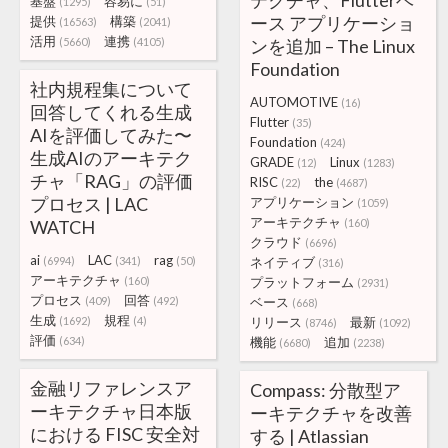
テクチャ、Flutterベ
基盤
容易に
(1295)
(51)
ース アプリケーショ
提供
構築
(16563)
(2041)
活用
連携
(5660)
(4105)
ンを追加 – The Linux
Foundation
社内規程集について
AUTOMOTIVE
(16)
回答してくれる生成
Flutter
(35)
AIを評価してみた〜
Foundation
(424)
生成AIのアーキテク
GRADE
Linux
(12)
(1283)
チャ「RAG」の評価
RISC
the
(22)
(4687)
プロセス | LAC
アプリケーション
(1059)
アーキテクチャ
WATCH
(160)
クラウド
(6696)
ai
LAC
rag
(6994)
(341)
(50)
ネイティブ
(316)
アーキテクチャ
(160)
プラットフォーム
(2931)
プロセス
回答
(409)
(492)
ベース
(668)
生成
規程
(1692)
(4)
リリース
最新
(8746)
(1092)
評価
(634)
機能
追加
(6680)
(2238)
金融リファレンスア
Compass: 分散型ア
ーキテクチャ日本版
ーキテクチャを改善
における FISC 安全対
する | Atlassian