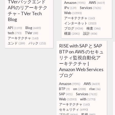
TVerバックエンド
Amazon
AWS
(9591)
(4619)
APIのリアーキテク
IPv
Services
(129)
(7631)
チャ – TVer Tech
Web
(10593)
アーキテクチャ
Blog
(160)
インターネット
(2023)
API
Blog
(1193)
(6685)
ブログ
検査
(9054)
(346)
tech
TVer
(793)
(88)
構築
設計
(2041)
(406)
アーキテクチャ
(160)
エンド
バック
(289)
(253)
RISE with SAP と SAP
BTP on AWS のセキュ
リティ監視自動化ア
ーキテクチャ |
Amazon Web Services
ブログ
Amazon
AWS
(9591)
(4619)
BTP
on
rise
(9)
(2008)
(36)
SAP
Services
(451)
(7631)
Web
with
(10593)
(1770)
アーキテクチャ
(160)
セキュリティ
(6990)
ブログ
監視
(9054)
(985)