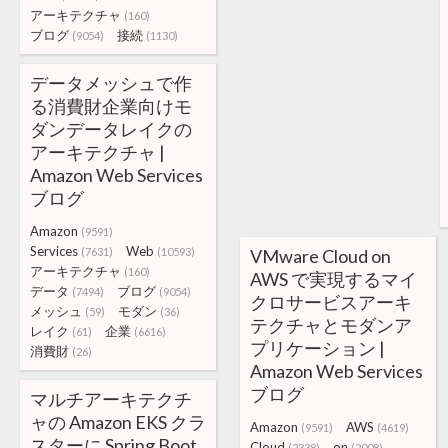
アーキテクチャ
(160)
ブログ
接続
(9054)
(1130)
データメッシュで作
る消費財企業向けモ
ダンデータレイクの
アーキテクチャ |
Amazon Web Services
ブログ
Amazon
(9591)
Services
Web
(7631)
(10593)
VMware Cloud on
アーキテクチャ
(160)
AWS で実現するマイ
データ
ブログ
(7494)
(9054)
クロサービスアーキ
メッシュ
モダン
(59)
(36)
テクチャとモダンア
レイク
企業
(61)
(6616)
プリケーション |
消費財
(26)
Amazon Web Services
ブログ
マルチアーキテクチ
ャの Amazon EKS クラ
Amazon
AWS
(9591)
(4619)
スターに Spring Boot
Cloud
on
(2338)
(2008)