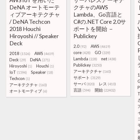
AWS IoT を用いた
サーバレスアーキテ
DeNA オートモーテ
クチャのAWS
ィブアーキテクチャ
Lambda、Go言語と
/ DeNA Techcon
C#の.NET Core 2.0サ
2018 Houchi
ポートを開始 －
Hiroyoshi // Speaker
Publickey
Deck
2.0
AWS
(92)
(4619)
core
GO
(428)
(339)
2018
AWS
(1526)
(4619)
Lambda
net
(228)
(438)
Deck
DeNA
(29)
(271)
Publickey
(3250)
Hiroyoshi
Houchi
(1)
(1)
アーキテクチャ
(160)
IoT
Speaker
(1594)
(18)
1
サポート
(3129)
Techcon
(1)
サーバ
レス
(820)
(410)
アーキテクチャ
(160)
P
言語
開始
(594)
(22402)
オートモーティブ
(6)
T