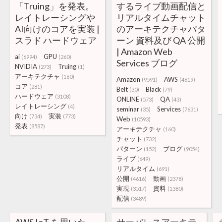
「Truing」を発表。
するライブ動画配信と
レイトレーシングや
リアルタイムチャット
AI向けのコアを実装 |
のアーキテクチャパタ
スラド ハードウェア
ーン 資料及び QA 公開
| Amazon Web
ai
GPU
(6994)
(260)
Services ブログ
NVIDIA
Truing
(273)
(1)
アーキテクチャ
(160)
Amazon
AWS
(9591)
(4619)
コア
(281)
Belt
Black
(30)
(79)
ハードウェア
(3108)
ONLINE
QA
(573)
(43)
レイトレーシング
(4)
seminar
Services
(35)
(7631)
向け
実装
(734)
(773)
Web
(10593)
発表
(8587)
アーキテクチャ
(160)
チャット
(732)
パターン
ブログ
(152)
(9054)
ライブ
(649)
リアルタイム
(691)
公開
動画
(4616)
(2378)
実現
資料
(3517)
(1380)
配信
(3489)