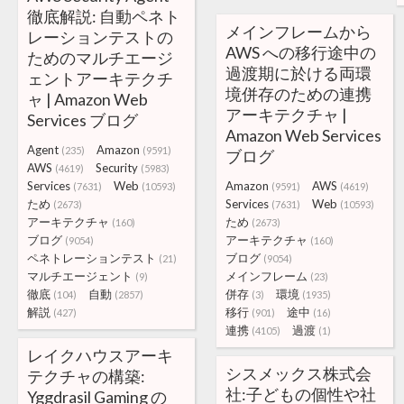
徹底解説: 自動ペネト
メインフレームから
レーションテストの
AWS への移行途中の
ためのマルチエージ
過渡期に於ける両環
ェントアーキテクチ
境併存のための連携
ャ | Amazon Web
アーキテクチャ |
Services ブログ
Amazon Web Services
Agent
Amazon
(235)
(9591)
ブログ
AWS
Security
(4619)
(5983)
Services
Web
Amazon
AWS
(7631)
(10593)
(9591)
(4619)
ため
Services
Web
(2673)
(7631)
(10593)
アーキテクチャ
ため
(160)
(2673)
ブログ
アーキテクチャ
(9054)
(160)
ペネトレーションテスト
ブログ
(21)
(9054)
マルチエージェント
メインフレーム
(9)
(23)
徹底
自動
併存
環境
(104)
(2857)
(3)
(1935)
解説
移行
途中
(427)
(901)
(16)
連携
過渡
(4105)
(1)
レイクハウスアーキ
シスメックス株式会
テクチャの構築:
社:子どもの個性や社
Yggdrasil Gaming の