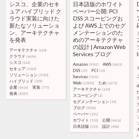
シスコ、企業のセキ
日本語版のホワイト
ュア ハイブリッド ク
ペーパー公開: PCI
ラウド実装に向けた
DSS スコーピングお
新たなソリューショ
よび AWS 上でのセグ
ン、アーキテクチャ
メンテーションのた
を発表
めのアーキテクチャ
の設計 | Amazon Web
アーキテクチャ
(160)
Services ブログ
クラウド
(6696)
シスコ
(142)
Amazon
AWS
(9591)
(4619)
セキュア
(1010)
DSS
PCI
(37)
(53)
ソリューション
(3740)
Services
(7631)
ハイブリッド
(329)
Web
ため
(10593)
(2673)
d
企業
実装
(6616)
(773)
アーキテクチャ
(160)
発表
(8587)
スコーピング
(2)
セグメンテーション
(14)
ブログ
(9054)
ペーパー
(191)
ホワイト
公開
(150)
(4616)
日本語版
設計
(155)
(406)