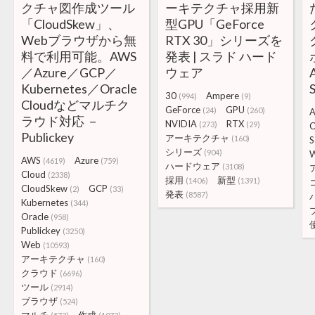
クチャ図作成ツール
ーキテクチャ採用新
「CloudSkew」、
型GPU「GeForce
Webブラウザから無
RTX 30」シリーズを
料で利用可能。AWS
発表 | スラド ハード
／Azure／GCP／
ウェア
Kubernetes／Oracle
30
Ampere
(994)
(9)
Cloudなどマルチク
GeForce
GPU
(24)
(260)
A
ラウド対応 －
NVIDIA
RTX
(273)
(29)
C
Publickey
アーキテクチャ
(160)
S
シリーズ
(904)
AWS
Azure
(4619)
(759)
ハードウェア
(3108)
Cloud
(2338)
採用
新型
(1406)
(1391)
CloudSkew
GCP
(2)
(33)
発表
(8587)
Kubernetes
(344)
Oracle
(958)
Publickey
(3250)
Web
(10593)
アーキテクチャ
(160)
クラウド
(6696)
ツール
(2914)
ブラウザ
(524)