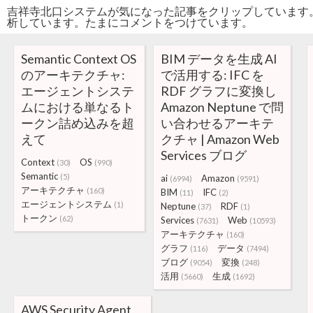
吉祥寺北口システムが気になった記事をクリップしています
析しています。たまにコメントをつけています。
Semantic Context OS
BIM データを生成 AI
のアーキテクチャ:
で活用する: IFC を
エージェントシステ
RDF グラフに変換し
ムにおける単なるト
Amazon Neptune で問
ークン詰め込みを超
い合わせるアーキテ
えて
クチャ | Amazon Web
Services ブログ
Context
OS
(30)
(990)
Semantic
(5)
ai
Amazon
(6994)
(9591)
アーキテクチャ
(160)
BIM
IFC
(11)
(2)
エージェントシステム
(1)
Neptune
RDF
(37)
(1)
トークン
(62)
Services
Web
(7631)
(10593)
アーキテクチャ
(160)
グラフ
データ
(116)
(7494)
ブログ
変換
(9054)
(248)
活用
生成
(5660)
(1692)
AWS Security Agent