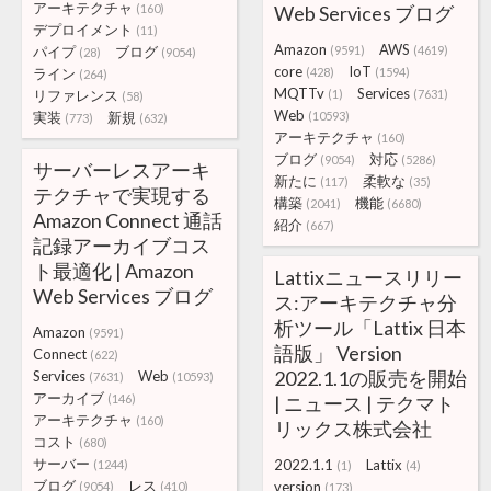
アーキテクチャ
(160)
Web Services ブログ
デプロイメント
(11)
Amazon
AWS
パイプ
ブログ
(9591)
(4619)
(28)
(9054)
core
IoT
ライン
(428)
(1594)
(264)
MQTTv
Services
リファレンス
(1)
(7631)
(58)
Web
実装
新規
(10593)
(773)
(632)
アーキテクチャ
(160)
ブログ
対応
(9054)
(5286)
サーバーレスアーキ
新たに
柔軟な
(117)
(35)
テクチャで実現する
構築
機能
(2041)
(6680)
Amazon Connect 通話
紹介
(667)
記録アーカイブコス
ト最適化 | Amazon
Lattixニュースリリー
Web Services ブログ
ス:アーキテクチャ分
析ツール「Lattix 日本
Amazon
(9591)
語版」 Version
Connect
(622)
2022.1.1の販売を開始
Services
Web
(7631)
(10593)
アーカイブ
(146)
| ニュース | テクマト
アーキテクチャ
(160)
リックス株式会社
コスト
(680)
サーバー
2022.1.1
Lattix
(1244)
(1)
(4)
ブログ
レス
version
(9054)
(410)
(173)