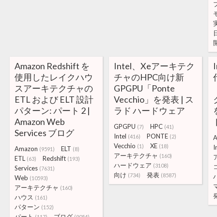
Amazon Redshift を
Intel、Xeアーキテク
使用したレイクハウ
チャのHPC向け新
スアーキテクチャの
GPGPU「Ponte
ETL および ELT 設計
Vecchio」を発表 | ス
パターン: パート 2 |
ラド ハードウェア
Amazon Web
GPGPU
HPC
(7)
(41)
Services ブログ
Intel
PONTE
(416)
(2)
Vecchio
XE
(1)
(18)
I
Amazon
ELT
(9591)
(8)
アーキテクチャ
(160)
ETL
Redshift
(63)
(193)
ハードウェア
(3108)
Services
(7631)
向け
発表
(734)
(8587)
Web
(10593)
アーキテクチャ
(160)
ハウス
(161)
パターン
(152)
パート
ブログ
(117)
(9054)