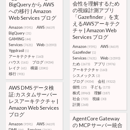
会性を理解するため
BigQuery から AWS
の視線計測アプリ
への移行 | Amazon
「Gazefinder」を支
Web Services ブログ
えるAWSアーキテク
Amazon
AWS
(9591)
(4619)
チャ | Amazon Web
BigQuery
(31)
Services ブログ
GAMING
(44)
Services
Web
(7631)
(10593)
Amazon
AWS
(9591)
(4619)
Yggdrasil
(1)
Gazefinder
(1)
アーキテクチャ
(160)
Services
Web
(7631)
(10593)
ハウス
ブログ
(161)
(9054)
ため
アプリ
(2673)
(5976)
レイク
構築
(61)
(2041)
アーキテクチャ
(160)
移行
(901)
シスメックス
(2)
ブログ
会社
(9054)
(9322)
AWS DMS データ検
個性
子ども
(25)
(173)
株式
理解
証:カスタムサーバー
(8960)
(187)
社会
視線
(705)
(30)
レスアーキテクチャ |
計測
(268)
Amazon Web Services
ブログ
AgentCore Gateway
Amazon
AWS
の MCP サーバー統合
(9591)
(4619)
DMS
Services
(54)
(7631)