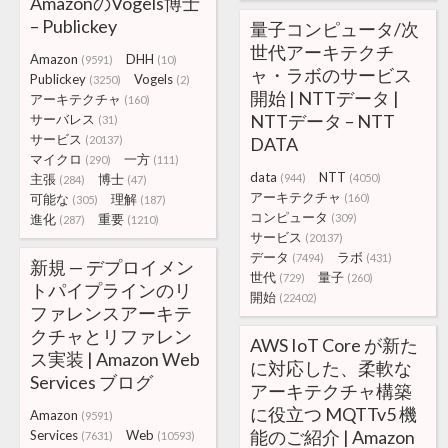
AmazonのVogels博士
– Publickey
量子コンピュータ/次
世代アーキテクチ
Amazon
DHH
(9591)
(10)
ャ・ラボのサービス
Publickey
Vogels
(3250)
(2)
開始 | NTTデータ |
アーキテクチャ
(160)
NTTデータ – NTT
サーバレス
(31)
サービス
(20137)
DATA
マイクロ
一方
(290)
(111)
data
NTT
主張
博士
(944)
(4050)
(284)
(47)
アーキテクチャ
可能な
理解
(160)
(305)
(187)
コンピュータ
進化
重要
(309)
(287)
(1210)
サービス
(20137)
データ
ラボ
(7494)
(431)
新規 — デプロイメン
世代
量子
(729)
(260)
トパイプラインのリ
開始
(22402)
ファレンスアーキテ
クチャとリファレン
AWS IoT Core が新た
ス実装 | Amazon Web
に対応した、柔軟な
Services ブログ
アーキテクチャ構築
に役立つ MQTTv5 機
Amazon
(9591)
能のご紹介 | Amazon
Services
Web
(7631)
(10593)