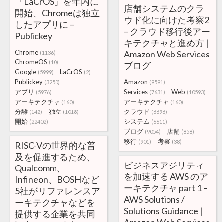
「LaCrOS」を年内に
店舗システムのクラ
開始、Chromeは独立
ウド化に向けた考察2
したアプリに –
– クラウド移行後アー
Publickey
キテクチャと進め方 |
Chrome
Amazon Web Services
(1136)
ChromeOS
(10)
ブログ
Google
LaCrOS
(5999)
(2)
Publickey
Amazon
(3250)
(9591)
アプリ
Services
Web
(5976)
(7631)
(10593)
アーキテクチャ
アーキテクチャ
(160)
(160)
分離
独立
クラウド
(142)
(1018)
(6696)
開始
システム
(22402)
(6611)
ブログ
店舗
(9054)
(858)
移行
考察
(901)
(38)
RISC-Vの世界的な普
及を促進するため、
ビジネスアジリティ
Qualcomm、
を加速する AWS のア
Infineon、BOSHなど
ーキテクチャ part 1 –
5社がリファレンスア
AWS Solutions /
ーキテクチャなどを
Solutions Guidance |
提供する企業を共同