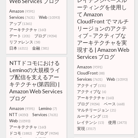
レイテンシベースル
Web Services ブログ
ーティングを使用し
Amazon
(9591)
て Amazon
Services
Web
(7631)
(10593)
CloudFront で マルチ
アップ
(1361)
リージョンのアクテ
アーキテクチャ
(160)
ィブ – アクティブな
デート
ブログ
(201)
(9054)
アーキテクチャを実
リファレンス
(58)
日本
金融
(6311)
(581)
現する | Amazon Web
Services ブログ
NTTドコモにおける
Amazon
(9591)
Leminoの大規模ライ
CloudFront
(88)
ブ配信を支えるアー
Services
Web
(7631)
(10593)
キテクチャ(第四回) |
アクティブ
(151)
Amazon Web Services
アクティブな
(6)
ブログ
アーキテクチャ
(160)
ブログ
ベース
(9054)
(668)
Amazon
Lemino
(9591)
(7)
マルチリージョン
(21)
NTT
Services
(4050)
(7631)
ルーティング
(23)
Web
(10593)
レイテンシ
使用
(15)
(2475)
アーキテクチャ
(160)
実現
(3517)
ドコモ
ブログ
(1882)
(9054)