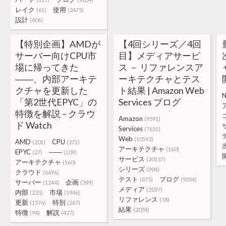
レイク
使用
(61)
(2475)
設計
(406)
【特別企画】AMDが
【4回シリーズ／4回
サーバー向けCPU市
目】メディアサービ
場に帰ってきた
ス － リファレンスア
――、内部アーキテ
ーキテクチャとテス
クチャを更新した
ト結果 | Amazon Web
「第2世代EPYC」の
Services ブログ
特徴を解説 – クラウ
Amazon
(9591)
ド Watch
Services
(7631)
Web
(10593)
AMD
CPU
(201)
(271)
アーキテクチャ
(160)
EPYC
――
(27)
(109)
サービス
(20137)
アーキテクチャ
(160)
シリーズ
(904)
クラウド
(6696)
テスト
ブログ
(873)
(9054)
サーバー
企画
(1244)
(399)
メディア
(2037)
内部
市場
(233)
(1946)
リファレンス
(58)
更新
特別
(1576)
(267)
結果
(2058)
特徴
解説
(94)
(427)