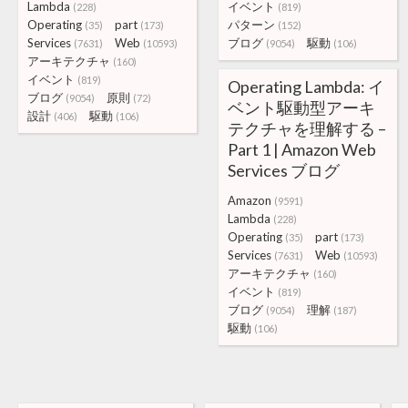
Lambda
イベント
(228)
(819)
Operating
part
パターン
(35)
(173)
(152)
Services
Web
ブログ
駆動
(7631)
(10593)
(9054)
(106)
アーキテクチャ
(160)
イベント
(819)
Operating Lambda: イ
ブログ
原則
(9054)
(72)
ベント駆動型アーキ
設計
駆動
(406)
(106)
テクチャを理解する –
Part 1 | Amazon Web
Services ブログ
Amazon
(9591)
Lambda
(228)
Operating
part
(35)
(173)
Services
Web
(7631)
(10593)
アーキテクチャ
(160)
イベント
(819)
ブログ
理解
(9054)
(187)
駆動
(106)