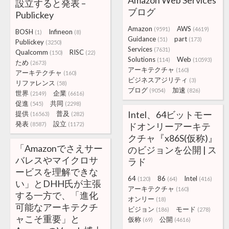
Amazon Web Services
設立すると発表 –
ブログ
Publickey
Amazon
AWS
(9591)
(4619)
BOSH
Infineon
(1)
(8)
Guidance
part
(51)
(173)
Publickey
(3250)
Services
(7631)
Qualcomm
RISC
(150)
(22)
Solutions
Web
(114)
(10593)
ため
(2673)
アーキテクチャ
(160)
アーキテクチャ
(160)
ビジネスアジリティ
(3)
リファレンス
(58)
ブログ
加速
(9054)
(826)
世界
企業
(2149)
(6616)
促進
共同
(545)
(2298)
Intel、64ビットモー
提供
普及
(16563)
(282)
発表
設立
(8587)
(1172)
ドオンリーアーキテ
クチャ『x86S(仮称)』
「Amazonでさえサー
のビジョンを公開 | ス
バレスやマイクロサ
ラド
ービスを理解できな
64
86
Intel
(120)
(64)
(416)
い」とDHH氏が主張
アーキテクチャ
(160)
する一方で、「進化
オンリー
(18)
可能なアーキテクチ
ビジョン
モード
(186)
(278)
ャこそ重要」と
仮称
公開
(69)
(4616)