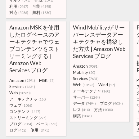
マルチ
作成
(573)
(1073)
利用
可能
(5467)
(4398)
対応
無料
(5286)
(1830)
Amazon MSK を使用
Wind Mobility がサー
したログベースのア
バーレスデータアー
ーキテクチャでウェ
キテクチャを構築し
ブコンテンツをスト
た方法 | Amazon Web
リーミングする |
Services ブログ
Amazon Web
Amazon
(9591)
Services ブログ
Mobility
(50)
Services
(7631)
Amazon
MSK
(9591)
(17)
Web
Wind
(10593)
(17)
Services
(7631)
アーキテクチャ
(160)
Web
(10593)
サーバー
(1244)
アーキテクチャ
(160)
データ
ブログ
(7494)
(9054)
ウェブ
(1086)
レス
方法
(410)
(1080)
コンテンツ
(1447)
構築
(2041)
ストリーミング
(275)
ブログ
ベース
(9054)
(668)
ログ
使用
(462)
(2475)