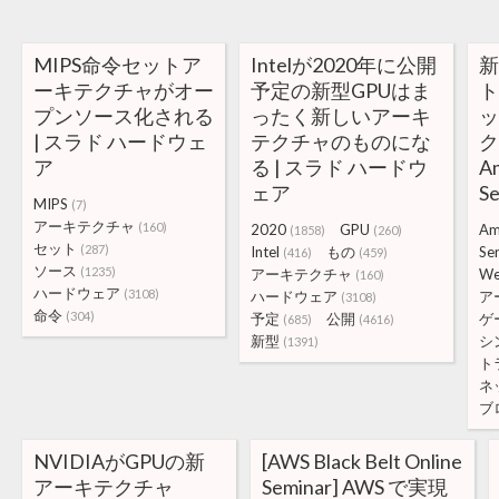
MIPS命令セットア
Intelが2020年に公開
新
ーキテクチャがオー
予定の新型GPUはま
プンソース化される
ったく新しいアーキ
| スラド ハードウェ
テクチャのものにな
ク
ア
る | スラド ハードウ
A
ェア
S
MIPS
(7)
アーキテクチャ
(160)
2020
GPU
Am
(1858)
(260)
セット
(287)
Intel
もの
Se
(416)
(459)
ソース
(1235)
アーキテクチャ
W
(160)
ハードウェア
(3108)
ハードウェア
ア
(3108)
命令
(304)
予定
公開
ゲ
(685)
(4616)
新型
シ
(1391)
ト
ネ
ブ
NVIDIAがGPUの新
[AWS Black Belt Online
アーキテクチャ
Seminar] AWS で実現