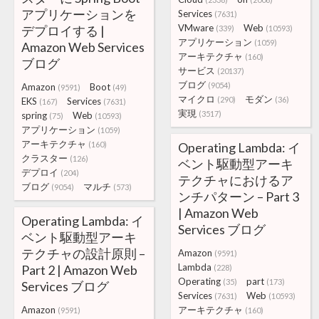
アプリケーションを
Services
(7631)
VMware
Web
デプロイする |
(339)
(10593)
アプリケーション
(1059)
Amazon Web Services
アーキテクチャ
(160)
ブログ
サービス
(20137)
ブログ
(9054)
Amazon
Boot
(9591)
(49)
マイクロ
モダン
(290)
(36)
EKS
Services
(167)
(7631)
実現
(3517)
spring
Web
(75)
(10593)
アプリケーション
(1059)
アーキテクチャ
(160)
Operating Lambda: イ
クラスター
(126)
ベント駆動型アーキ
デプロイ
(204)
テクチャにおけるア
ブログ
マルチ
(9054)
(573)
ンチパターン – Part 3
| Amazon Web
Operating Lambda: イ
Services ブログ
ベント駆動型アーキ
テクチャの設計原則 –
Amazon
(9591)
Lambda
Part 2 | Amazon Web
(228)
Operating
part
(35)
(173)
Services ブログ
Services
Web
(7631)
(10593)
Amazon
アーキテクチャ
(9591)
(160)