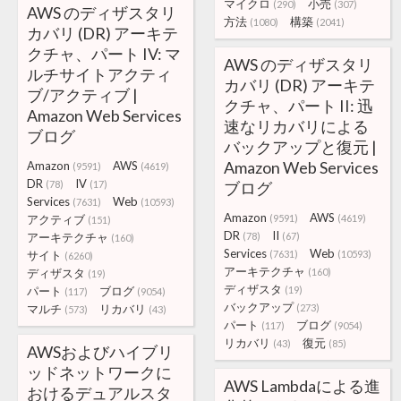
マイクロ
小売
(290)
(307)
AWS のディザスタリ
方法
構築
(1080)
(2041)
カバリ (DR) アーキテ
クチャ、パート IV: マ
AWS のディザスタリ
ルチサイトアクティ
カバリ (DR) アーキテ
ブ/アクティブ |
クチャ、パート II: 迅
Amazon Web Services
速なリカバリによる
ブログ
バックアップと復元 |
Amazon Web Services
Amazon
AWS
(9591)
(4619)
DR
IV
(78)
(17)
ブログ
Services
Web
(7631)
(10593)
Amazon
AWS
アクティブ
(9591)
(4619)
(151)
DR
II
アーキテクチャ
(78)
(67)
(160)
Services
Web
サイト
(7631)
(10593)
(6260)
アーキテクチャ
ディザスタ
(160)
(19)
ディザスタ
パート
ブログ
(19)
(117)
(9054)
バックアップ
マルチ
リカバリ
(273)
(573)
(43)
パート
ブログ
(117)
(9054)
リカバリ
復元
(43)
(85)
AWSおよびハイブリ
ッドネットワークに
AWS Lambdaによる進
おけるデュアルスタ