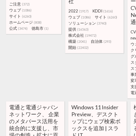
社
ー
ご注意
(372)
C
ウェブ
(1086)
2022
KDDI
(1917)
(1616)
N
サイト
(6260)
ウェブ
サイト
(1086)
(6260)
ホームページ
(808)
ソリューション
(3740)
公式
徳島市
(3474)
(1)
提供
(16563)
C
株式会社
(19472)
ne
構築
自治体
(2041)
(293)
ウ
開始
(22402)
ク
グ
ス
ス
事
変
支
電
電通と電通ジャパン
Windows 11 Insider
ネットワーク、 企業
Preview、デスクト
のメタバース活用を
ップにウェブ検索ボ
統合的に支援し、市
ックスを追加 | スラ
場の創造・拡大に貢
ド IT