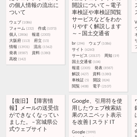
の個人情報の流出に
開設について～電子
ついて
車検証や車検証閲覧
サービスなどをわか
ウェブ
V
(1086)
りやすく解説します
フォーム
作成
(232)
(1073)
～ – 国土交通省
個人
報道
(2806)
(2305)
大阪府
府立
(113)
(15)
br
ウェブ
(294)
(1086)
情報
流出
(13931)
(1562)
サイト
(6260)
発表
資料
(8587)
(1380)
サービス
周知
(20137)
(19)
高校
(142)
国土交通省
(104)
報道
発表
(2305)
(8587)
解説
資料
(427)
(1380)
車検証
開設
(5)
(824)
閲覧
電子
(408)
(2107)
【復旧】【障害情
Google、引用符を使
報】メールの送受信
用したウェブ検索結
ができなくなってい
果のスニペット表示
ました。 – 宮城県公
を改善 | スラド IT
2
式ウェブサイト
Google
(5999)