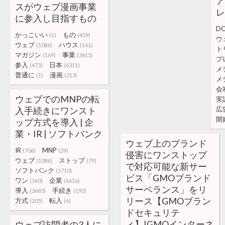
ア
スがウェブ漫画事業
レ
に参入し目指すもの
D
かっこいい
もの
(1)
(459)
ウ
ウェブ
ハウス
(1086)
(161)
ト
マガジン
事業
(169)
(3615)
プ
参入
日本
(473)
(6311)
メ
普通に
漫画
(1)
(213)
メ
会
ウェブでのMNPの転
実
入手続きにワンスト
広
開
ップ方式を導入 | 企
業・IR | ソフトバンク
ウェブ上のブランド
IR
MNP
(706)
(29)
侵害にワンストップ
ウェブ
ストップ
(1086)
(79)
で対応可能な新サー
ソフトバンク
(1710)
ビス「GMOブランド
ワン
企業
(360)
(6616)
サーベランス」をリ
導入
手続き
(3683)
(193)
リース【GMOブラン
方式
転入
(205)
(6)
ドセキュリテ
ィ】|GMOインターネ
ウェブ訪問者の3人に