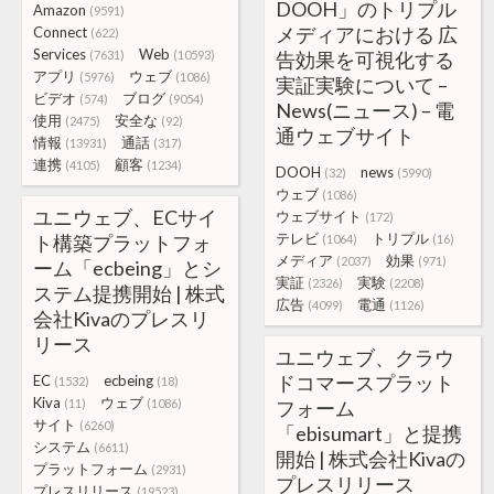
DOOH」のトリプル
Amazon
(9591)
メディアにおける 広
Connect
(622)
Services
Web
(7631)
(10593)
告効果を可視化する
アプリ
ウェブ
(5976)
(1086)
実証実験について –
ビデオ
ブログ
(574)
(9054)
News(ニュース) – 電
使用
安全な
(2475)
(92)
通ウェブサイト
情報
通話
(13931)
(317)
連携
顧客
(4105)
(1234)
DOOH
news
(32)
(5990)
ウェブ
(1086)
ユニウェブ、ECサイ
ウェブサイト
(172)
テレビ
トリプル
ト構築プラットフォ
(1064)
(16)
メディア
効果
(2037)
(971)
ーム「ecbeing」とシ
実証
実験
(2326)
(2208)
ステム提携開始 | 株式
広告
電通
(4099)
(1126)
会社Kivaのプレスリ
リース
ユニウェブ、クラウ
ドコマースプラット
EC
ecbeing
(1532)
(18)
Kiva
ウェブ
(11)
(1086)
フォーム
サイト
(6260)
「ebisumart」と提携
システム
(6611)
開始 | 株式会社Kivaの
プラットフォーム
(2931)
プレスリリース
プレスリリース
(19523)