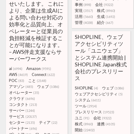
せいたします。 これに
事例
会社
(898)
(9322)
より、企業は生成AIに
実現
株式
(3517)
(8960)
よる問い合わせ対応の
活用
生成
(5660)
(1692)
管理
紹介
(4038)
(667)
効率化と品質向上、オ
ペレーターと従業員の
SHOPLINE、ウェブ
負担軽減を検証するこ
アクセシビリティツ
とが可能になります。
ール「ユニウェブ」
– AWS伴走支援ならサ
とシステム連携開始 |
ーバーワークス
SHOPLINE Japan株式
ai
Amazon
(6994)
(9591)
会社のプレスリリー
AWS
Connect
(4619)
(622)
ス
POC
こと
(83)
(2148)
アマゾン
ウェブ
(485)
(1086)
SHOPLINE
ウェブ
(4)
(1086)
オペレーター
(35)
ウェブアクセシビリティ
(5)
クラウド
(6696)
システム
(6611)
コンタクト
(213)
ツール
(2914)
サーバー
(1244)
プレスリリース
(19523)
サービス
(20137)
ユニ
会社
(91)
(9322)
センター
ティア
(2135)
(22)
株式
連携
(8960)
(4105)
パートナー
(696)
開始
(22402)