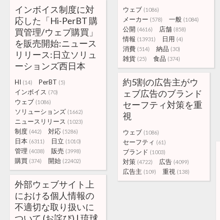
インボイス制度に対
ウェブ
(1086)
応した「Hi-PerBT 購
メーカー
一般
(578)
(1084)
公開
店舗
(4616)
(858)
買管理/ウェブ購買」
情報
日用
(13931)
(4)
を販売開始:ニュース
消費
納品
(514)
(30)
リリース:日立ソリュ
雑貨
食品
(25)
(374)
ーションズ西日本
約5割の広告主がウ
HI
PerBT
(14)
(5)
インボイス
ェブ広告のブランド
(70)
ウェブ
(1086)
セーフティ対策を重
ソリューションズ
(1662)
視
ニュースリリース
(1023)
制度
対応
(442)
(5286)
ウェブ
(1086)
日本
日立
(6311)
(1010)
セーフティ
(61)
管理
販売
(4038)
(3998)
ブランド
(1003)
購買
開始
(374)
(22402)
対策
広告
(4722)
(4099)
広告主
重視
(109)
(138)
外部ウェブサイト上
における個人情報の
不適切な取り扱いに
ついて (お詫び) | 琉球