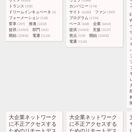
サイト
ウェブ
(6260)
(1086)
トランス
カンパニー
(202)
(174)
ドリームインキュベータ
サイト
ファン
(6)
(6260)
(365)
E
フォーメーション
プログラム
(128)
(1554)
W
変革
推進
ベース
企業
(319)
(2222)
(668)
(6616)
提供
部門
提供
支援
(16563)
(361)
(16563)
(5137)
開始
電通
視点
開始
(22402)
(1126)
(103)
(22402)
電通
(1126)
大企業ネットワーク
大企業ネットワーク
に不正アクセスする
に不正アクセスする
ためのリモートデス
ためのリモートデス