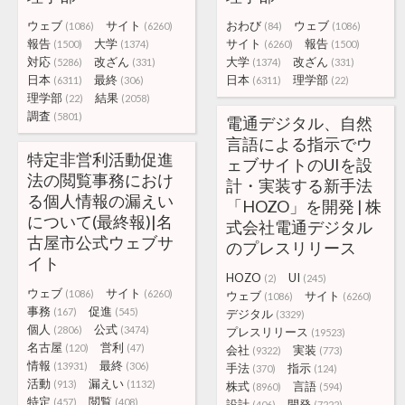
ウェブ
サイト
おわび
ウェブ
(1086)
(6260)
(84)
(1086)
報告
大学
サイト
報告
(1500)
(1374)
(6260)
(1500)
対応
改ざん
大学
改ざん
(5286)
(331)
(1374)
(331)
日本
最終
日本
理学部
(6311)
(306)
(6311)
(22)
理学部
結果
(22)
(2058)
調査
(5801)
電通デジタル、自然
言語による指示でウ
特定非営利活動促進
ェブサイトのUIを設
法の閲覧事務におけ
計・実装する新手法
る個人情報の漏えい
「HOZO」を開発 | 株
について(最終報)|名
式会社電通デジタル
古屋市公式ウェブサ
のプレスリリース
イト
HOZO
UI
(2)
(245)
ウェブ
サイト
(1086)
(6260)
ウェブ
サイト
(1086)
(6260)
事務
促進
(167)
(545)
デジタル
(3329)
個人
公式
(2806)
(3474)
プレスリリース
(19523)
名古屋
営利
(120)
(47)
会社
実装
(9322)
(773)
情報
最終
(13931)
(306)
手法
指示
(370)
(124)
活動
漏えい
(913)
(1132)
株式
言語
(8960)
(594)
特定
閲覧
(457)
(408)
設計
開発
(406)
(7222)