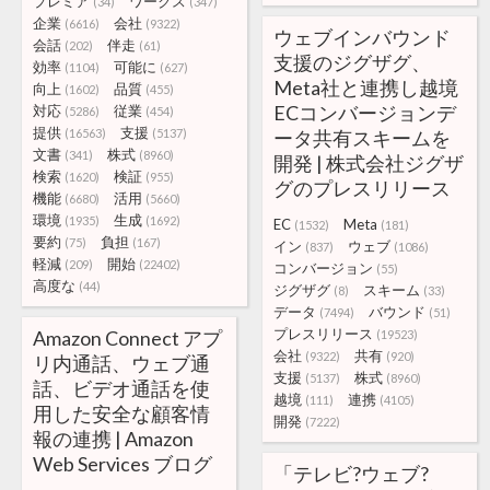
プレミア
ワークス
(34)
(347)
企業
会社
(6616)
(9322)
ウェブインバウンド
会話
伴走
(202)
(61)
支援のジグザグ、
効率
可能に
(1104)
(627)
Meta社と連携し越境
向上
品質
(1602)
(455)
ECコンバージョンデ
対応
従業
(5286)
(454)
提供
支援
(16563)
(5137)
ータ共有スキームを
文書
株式
(341)
(8960)
開発 | 株式会社ジグザ
検索
検証
(1620)
(955)
グのプレスリリース
機能
活用
(6680)
(5660)
環境
生成
(1935)
(1692)
EC
Meta
(1532)
(181)
要約
負担
(75)
(167)
イン
ウェブ
(837)
(1086)
軽減
開始
(209)
(22402)
コンバージョン
(55)
高度な
(44)
ジグザグ
スキーム
(8)
(33)
データ
バウンド
(7494)
(51)
プレスリリース
Amazon Connect アプ
(19523)
会社
共有
(9322)
(920)
リ内通話、ウェブ通
支援
株式
(5137)
(8960)
話、ビデオ通話を使
越境
連携
(111)
(4105)
用した安全な顧客情
開発
(7222)
報の連携 | Amazon
Web Services ブログ
「テレビ?ウェブ?