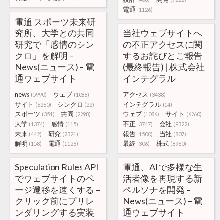
電通
(1126)
電通 スポーツ未来研
究所、大学との共同
当社ウェブサイトへ
研究で「感情のシン
の不正アクセスに関
クロ」を解明 –
するお詫びとご報告
News(ニュース) – 電
(最終報告) | 株式会社
通ウェブサイト
インテグラル
news
ウェブ
アクセス
(5990)
(1086)
(3438)
サイト
シンクロ
インテグラル
(6260)
(22)
(14)
スポーツ
共同
ウェブ
サイト
(351)
(2298)
(1086)
(6260)
大学
感情
不正
会社
(1374)
(115)
(3747)
(9322)
未来
研究
報告
当社
(442)
(2321)
(1500)
(807)
解明
電通
最終
株式
(158)
(1126)
(306)
(8960)
Speculation Rules API
電通、AIで多様な生
でウェブサイトのペ
活者像を再現する新
ージ遷移を速くする –
ペルソナを開発 –
クリック前にプリレ
News(ニュース) – 電
ンダリングする実装
通ウェブサイト