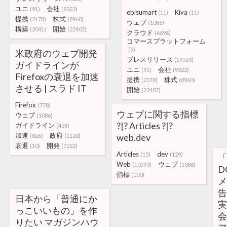
ユニ
会社
(91)
(9322)
ebisumart
Kiva
(11)
(11)
提携
株式
(2178)
(8960)
ウェブ
(1086)
構築
開始
(2041)
(22402)
クラウド
(6696)
コマースプラットフォーム
(9)
米政府のウェブ開発
プレスリリース
(19523)
ガイドラインが
ユニ
会社
(91)
(9322)
Firefoxの衰退を加速
提携
株式
(2178)
(8960)
させる | スラド IT
開始
(22402)
Firefox
(778)
ウェブに関する指標
ウェブ
(1086)
?|? Articles ?|?
ガイドライン
(438)
加速
政府
web.dev
(826)
(1120)
衰退
開発
(10)
(7222)
Articles
dev
(15)
(129)
「
Web
ウェブ
(10593)
(1086)
D
指標
(100)
メ
告
日本から「普通にか
実
っこいいもの」を作
会
りたい マガジンハウ