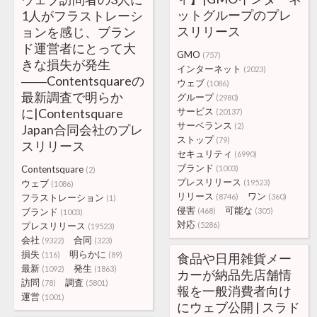
ットグループのプレ
1人がフラストレーシ
スリリース
ョンを感じ、ブラン
ド運営者にとって大
GMO
(757)
きな損失が発生
インターネット
(2023)
――Contentsquareの
ウェブ
(1086)
最新調査で明らか
グループ
(2980)
に|Contentsquare
サービス
(20137)
サーベランス
(2)
Japan合同会社のプレ
ストップ
(79)
スリリース
セキュリティ
(6990)
ブランド
Contentsquare
(1003)
(2)
プレスリリース
ウェブ
(19523)
(1086)
リリース
ワン
フラストレーション
(8746)
(360)
(1)
侵害
可能な
ブランド
(468)
(305)
(1003)
対応
プレスリリース
(5286)
(19523)
会社
合同
(9322)
(323)
損失
明らかに
(116)
(89)
食品や日用雑貨メー
最新
発生
(1092)
(1863)
カーが納品先店舗情
訪問
調査
(78)
(5801)
報を一般消費者向け
運営
(1001)
にウェブ公開 | スラド