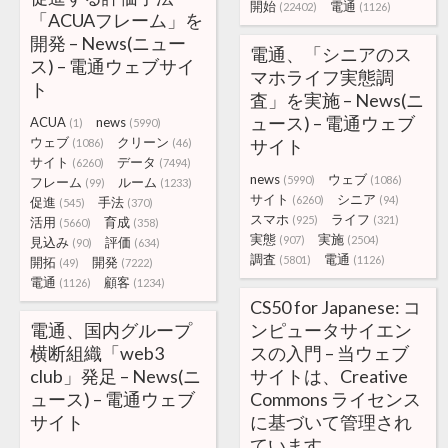
開始
電通
(22402)
(1126)
「ACUAフレーム」を
開発 – News(ニュー
電通、「シニアのス
ス) – 電通ウェブサイ
マホライフ実態調
ト
査」を実施 – News(ニ
ュース) – 電通ウェブ
ACUA
news
(1)
(5990)
ウェブ
クリーン
サイト
(1086)
(46)
サイト
データ
(6260)
(7494)
news
ウェブ
(5990)
(1086)
フレーム
ルーム
(99)
(1233)
サイト
シニア
(6260)
(94)
促進
手法
(545)
(370)
スマホ
ライフ
(925)
(321)
活用
育成
(5660)
(358)
実態
実施
(907)
(2504)
見込み
評価
(90)
(634)
調査
電通
(5801)
(1126)
開拓
開発
(49)
(7222)
電通
顧客
(1126)
(1234)
CS50 for Japanese: コ
電通、国内グループ
ンピュータサイエン
横断組織「web3
スの入門 – 当ウェブ
club」発足 – News(ニ
サイトは、Creative
ュース) – 電通ウェブ
Commons ライセンス
サイト
に基づいて管理され
ています。