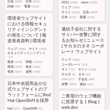
広告
日本
(4099)
(6311)
2025
news
(1083)
(5990)
詳細
電通
(431)
(1126)
ウェブ
(1086)
サイト
広告
(6260)
(4099)
日本
電通
環境省ウェブサイト
(6311)
(1126)
における情報セキュ
連結子会社に対する
リティインシデント
サイバー攻撃に関す
の発生 について | 報
るお知らせ | ニュース
道発表資料 | 環境省
| サカタのタネ コーポ
ウェブ
サイト
(1086)
(6260)
レート ウェブサイト
セキュリティインシデント
(72)
ウェブ
(1086)
報道
情報
(2305)
(13931)
コーポレート
(319)
環境
発生
(1935)
(1863)
サイ
サイト
(731)
(6260)
発表
資料
(8587)
(1380)
サカタ
タネ
(4)
(42)
バー
子会社
(877)
(484)
日本中央競馬会が公
攻撃
連結
(2850)
(126)
式ウェブサイトのプ
ラットフォームにRed
ご希望のウェブ機能
Hat OpenShiftを採用
に投票する | Blog |
web.dev
Hat
OpenShift
(297)
(61)