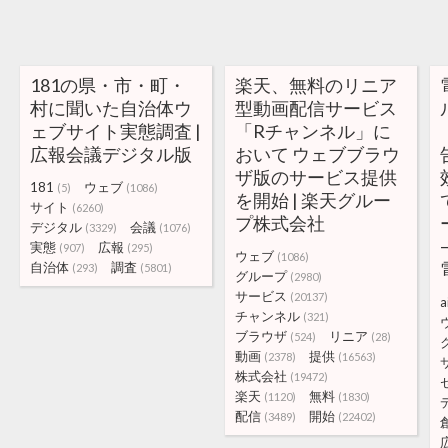
181の県・市・町・
楽天、無料のリニア
村に聞いた自治体ウ
型動画配信サービス
ェブサイト実態調査 |
「Rチャンネル」に
広報会議デジタル版
おいて ウェブブラウ
ザ版のサービス提供
181
ウェブ
(5)
(1086)
を開始 | 楽天グルー
サイト
(6260)
プ株式会社
デジタル
会議
(3329)
(1076)
実態
広報
(907)
(295)
ウェブ
(1086)
自治体
調査
(293)
(5801)
グループ
(2980)
サービス
(20137)
a
チャンネル
(321)
ブラウザ
リニア
(524)
(28)
動画
提供
(2378)
(16563)
株式会社
(19472)
楽天
無料
(1120)
(1830)
配信
開始
(3489)
(22402)