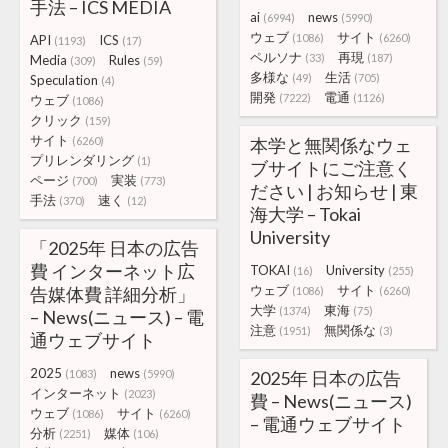
手法 – ICS MEDIA
ai
news
(6994)
(5990)
ウェブ
サイト
(1086)
(6260)
API
ICS
(1193)
(17)
ペルソナ
再現
(33)
(187)
Media
Rules
(309)
(59)
多様な
生活
(49)
(705)
Speculation
(4)
開発
電通
(7222)
(1126)
ウェブ
(1086)
クリック
(159)
サイト
(6260)
本学と無関係なウェ
プリレンダリング
(1)
ブサイトにご注意く
ページ
実装
(700)
(773)
ださい | お知らせ | 東
手法
速く
(370)
(12)
海大学 – Tokai
University
「2025年 日本の広告
費 インターネット広
TOKAI
University
(16)
(255)
ウェブ
サイト
告媒体費 詳細分析」
(1086)
(6260)
大学
東海
(1374)
(75)
– News(ニュース) – 電
注意
無関係な
(1951)
(3)
通ウェブサイト
2025
news
(1083)
(5990)
2025年 日本の広告
インターネット
(2023)
費 – News(ニュース)
ウェブ
サイト
(1086)
(6260)
– 電通ウェブサイト
分析
媒体
(2251)
(106)