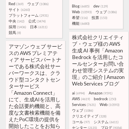
Red
ウェブ
(369)
(1086)
Blog
dev
(6685)
(129)
サイト
(6260)
Web
ウェブ
(10593)
(1086)
プラットフォーム
(2931)
希望
投票
(116)
(153)
中央
公式
(142)
(3474)
機能
(6680)
採用
日本
(1406)
(6311)
競馬
(8)
株式会社クリエイティ
ブ・ウェブ様の AWS
アマゾン ウェブ サービ
生成 AI 事例「Amazon
スの AWS プレミアテ
Bedrock を活用したコ
ィア サービスパートナ
ールセンターお問い合
ーである株式会社サー
わせ管理システムの実
バーワークスは、クラ
現」のご紹介 | Amazon
ウド型コンタクトセン
Web Services ブログ
ターサービス
「Amazon Connect」
ai
Amazon
(6994)
(9591)
にて、生成AIを活用し
AWS
bedrock
(4619)
(250)
Services
Web
た会話要約機能と、高
(7631)
(10593)
ウェブ
(1086)
度な文書検索機能を備
クリエイティブ
(328)
えたPoC環境の提供を
コール
システム
(97)
(6611)
開始したことをお知ら
センター
ブログ
(2135)
(9054)