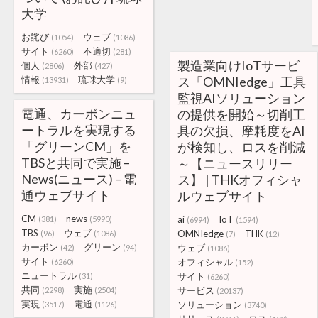
大学
お詫び
ウェブ
(1054)
(1086)
サイト
不適切
(6260)
(281)
製造業向けIoTサービ
個人
外部
(2806)
(427)
情報
琉球大学
ス「OMNIedge」工具
(13931)
(9)
監視AIソリューション
電通、カーボンニュ
の提供を開始～切削工
ートラルを実現する
具の欠損、摩耗度をAI
「グリーンCM」を
が検知し、ロスを削減
TBSと共同で実施 –
～【ニュースリリー
News(ニュース) – 電
ス】 | THKオフィシャ
通ウェブサイト
ルウェブサイト
CM
news
ai
IoT
(381)
(5990)
(6994)
(1594)
TBS
ウェブ
OMNIedge
THK
(96)
(1086)
(7)
(12)
カーボン
グリーン
ウェブ
(42)
(94)
(1086)
サイト
オフィシャル
(6260)
(152)
ニュートラル
サイト
(31)
(6260)
共同
実施
サービス
(2298)
(2504)
(20137)
実現
電通
ソリューション
(3517)
(1126)
(3740)