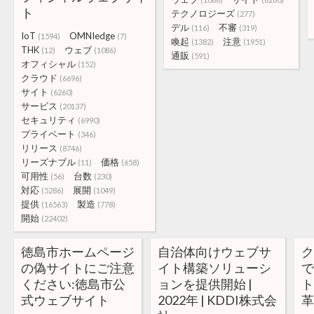
ト
テクノロジーズ
(277)
デル
不審
(116)
(319)
IoT
OMNIedge
(1594)
(7)
喚起
注意
(1382)
(1951)
THK
ウェブ
(12)
(1086)
通販
(591)
オフィシャル
(152)
クラウド
(6696)
サイト
(6260)
サービス
(20137)
セキュリティ
(6990)
プライベート
(346)
リリース
(8746)
リーズナブル
価格
(11)
(658)
可用性
台数
(56)
(230)
対応
展開
(5286)
(1049)
提供
製造
(16563)
(778)
開始
(22402)
徳島市ホームページ
自治体向けウェブサ
の偽サイトにご注意
イト構築ソリューシ
ください:徳島市公
ョンを提供開始 |
式ウェブサイト
2022年 | KDDI株式会
革