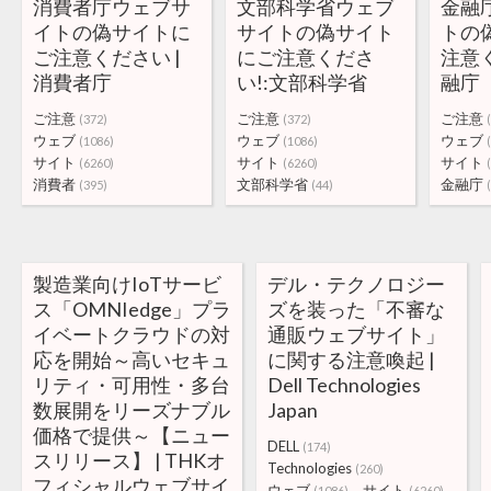
消費者庁ウェブサ
文部科学省ウェブ
金融
イトの偽サイトに
サイトの偽サイト
トの
ご注意ください |
にご注意くださ
注意く
消費者庁
い!:文部科学省
融庁
ご注意
ご注意
ご注意
(372)
(372)
ウェブ
ウェブ
ウェブ
(1086)
(1086)
サイト
サイト
サイト
(6260)
(6260)
消費者
文部科学省
金融庁
(395)
(44)
製造業向けIoTサービ
デル・テクノロジー
ス「OMNIedge」プラ
ズを装った「不審な
イベートクラウドの対
通販ウェブサイト」
応を開始～高いセキュ
に関する注意喚起 |
リティ・可用性・多台
Dell Technologies
数展開をリーズナブル
Japan
価格で提供～【ニュー
DELL
(174)
スリリース】 | THKオ
Technologies
(260)
フィシャルウェブサイ
ウェブ
サイト
(1086)
(6260)