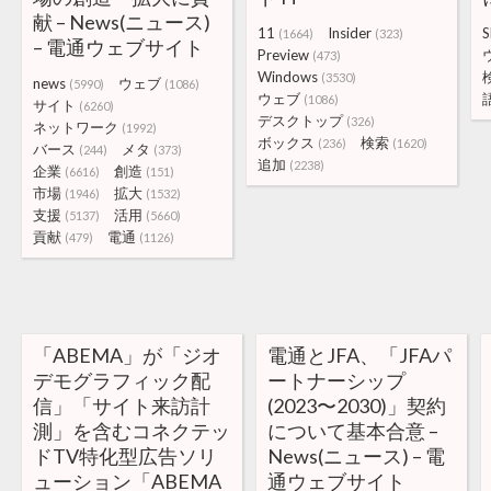
献 – News(ニュース)
11
Insider
S
(1664)
(323)
– 電通ウェブサイト
Preview
(473)
Windows
(3530)
news
ウェブ
(5990)
(1086)
ウェブ
(1086)
サイト
(6260)
デスクトップ
(326)
ネットワーク
(1992)
ボックス
検索
(236)
(1620)
バース
メタ
(244)
(373)
追加
(2238)
企業
創造
(6616)
(151)
市場
拡大
(1946)
(1532)
支援
活用
(5137)
(5660)
貢献
電通
(479)
(1126)
「ABEMA」が「ジオ
電通とJFA、「JFAパ
デモグラフィック配
ートナーシップ
信」「サイト来訪計
(2023〜2030)」契約
測」を含むコネクテッ
について基本合意 –
ドTV特化型広告ソリ
News(ニュース) – 電
ューション「ABEMA
通ウェブサイト