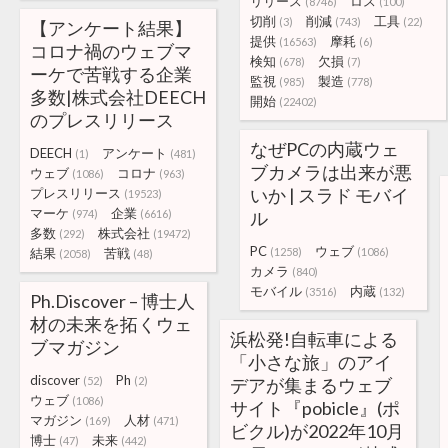
リリース
ロス
(8746)
(100)
切削
削減
工具
(3)
(743)
(22)
【アンケート結果】
提供
摩耗
(16563)
(6)
コロナ禍のウェブマ
検知
欠損
(678)
(7)
ーケで苦戦する企業
監視
製造
(985)
(778)
多数|株式会社DEECH
開始
(22402)
のプレスリリース
なぜPCの内蔵ウェ
DEECH
アンケート
(1)
(481)
ブカメラは出来が悪
ウェブ
コロナ
(1086)
(963)
いか | スラド モバイ
プレスリリース
(19523)
マーケ
企業
(974)
(6616)
ル
多数
株式会社
(292)
(19472)
PC
ウェブ
結果
苦戦
(1258)
(1086)
(2058)
(48)
カメラ
(840)
モバイル
内蔵
(3516)
(132)
Ph.Discover – 博士人
材の未来を拓くウェ
浜松発!⾃転⾞による
ブマガジン
「小さな旅」のアイ
discover
Ph
(52)
(2)
デアが集まるウェブ
ウェブ
(1086)
サイト『pobicle』(ポ
マガジン
人材
(169)
(471)
ビクル)が2022年10月
博士
未来
(47)
(442)