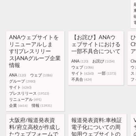
ANAウェブサイトを
【お詫び】ANAウ
ひ
リニューアルしま
ェブサイトにおける
C
す!|プレスリリー
一部不具合について
ス|ANAグループ企業
ANA
お詫び
Ch
(120)
(1054)
情報
ウェブ
ウ
(1086)
サイト
一部
ス
(6260)
(1373)
ANA
ウェブ
(120)
(1086)
不具合
フ
(424)
グループ
(2980)
サイト
(6260)
プレスリリース
(19523)
リニューアル
(491)
企業
情報
(6616)
(13931)
大阪府/報道発表資
報道発表資料:車検証
料/府立高校が作成し
電子化についての周
たウェブフォームで
知用ウェブサイトの