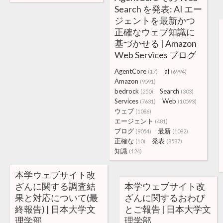
Search を発表: AI エー
ジェントを最新かつ
正確なウェブ知識に
基づかせる | Amazon
Web Services ブログ
AgentCore
ai
(17)
(6994)
Amazon
(9591)
bedrock
Search
(250)
(303)
Services
Web
(7631)
(10593)
ウェブ
(1086)
エージェント
(481)
ブログ
最新
(9054)
(1092)
正確な
発表
(10)
(8587)
知識
(124)
本学ウェブサイト改
ざんに関する調査結
本学ウェブサイト改
果と対応について(最
ざんに関するおわび
終報告) | 日本大学文
とご報告 | 日本大学文
理学部
理学部