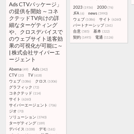
Ads CTVパッケージ」
2023
2030
(1936)
(76)
の提供を開始 ～コネ
JFA
news
(6)
(5990)
クテッドTV向けの詳
ウェブ
サイト
(1086)
(6260)
細なターゲティング
パートナーシップ
(261)
や、クロスデバイスで
合意
基本
(585)
(322)
契約
電通
のウェブサイト送客効
(1495)
(1126)
果の可視化が可能に～
| 株式会社サイバーエ
ージェント
Abema
Ads
(49)
(242)
CTV
TV
(20)
(618)
ウェブ
クロス
(1086)
(1006)
グラフィック
(72)
コネクテッド
(114)
サイト
(6260)
サイバーエージェント
(706)
ジオ
(70)
ソリューション
(3740)
ターゲティング
(189)
デバイス
デモ
(1038)
(161)