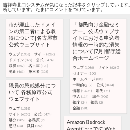
吉祥寺北口システムが気になった記事をクリップしています
析しています。たまにコメントをつけています。
市が廃止したドメイ
「都民向け金融セミ
ンの第三者による取
ナー」公式ウェブサ
得について|名古屋市
イトにおける申込者
公式ウェブサイト
情報の一時的な消失
について|7月|都庁総
ウェブ
サイト
(1086)
(6260)
合ホームページ
ドメイン
公式
(379)
(3474)
取得
名古屋
(857)
(120)
ウェブ
サイト
(1086)
(6260)
廃止
第三者
(461)
(326)
セミナー
(100)
ホームページ
(808)
職員の懲戒処分につ
一時的な
公式
(7)
(3474)
情報
消失
いて|各務原市公式
(13931)
(71)
申込
総合
(114)
(901)
ウェブサイト
都庁
都民
(24)
(2)
金融
ウェブ
(581)
(1086)
サイト
公式
(6260)
(3474)
処分
各務原
(205)
(2)
Amazon Bedrock
懲戒
職員
(64)
(252)
AgentCore での Web