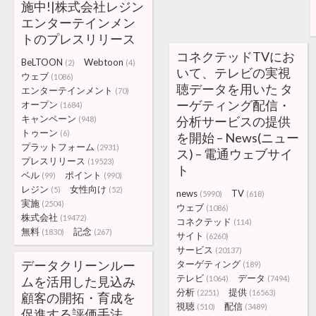
施中!|株式会社レジン
エンターテインメン
トのプレスリリース
コネクテッドTVにお
BeLTOON
Webtoon
(2)
(4)
いて、テレビの実視
ウェブ
(1086)
聴データを用いた タ
エンターテインメント
(70)
ーゲティング配信・
オープン
(1684)
キャンペーン
分析サービスの提供
(948)
トゥーン
(6)
を開始 – News(ニュー
プラットフォーム
(2931)
ス) – 電通ウェブサイ
プレスリリース
(19523)
ト
ベル
ポイント
(99)
(990)
レジン
女性向け
(5)
(52)
news
TV
(5990)
(618)
実施
(2504)
ウェブ
(1086)
株式会社
(19472)
コネクテッド
(114)
無料
記念
(1830)
(267)
サイト
(6260)
サービス
(20137)
データクリーンルー
ターゲティング
(189)
テレビ
データ
ムを活用した見込み
(1064)
(7494)
分析
提供
(2251)
(16563)
顧客の開拓・育成を
視聴
配信
(510)
(3489)
促進する評価手法