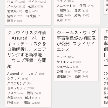
ウェブ
(1086)
ウェブ
サイト
(1086)
(6260)
スニペット
使用
(5)
(2475)
メール
公式
(2716)
(3474)
引用符
改善
(13)
(834)
宮城県
復旧
(26)
(639)
検索
結果
(1620)
(2058)
情報
送受信
(13931)
(81)
表示
(1187)
障害
(1437)
クラウドリスク評価
ジェームズ・ウェブ
「Assured」が、 セ
宇宙望遠鏡の初画像
キュリティリスクを
が公開 | スラド サイ
率
自動解析し、スコア
エンス
リングする新機能
目
ウェブ
(1086)
「ウェブ評価」を開
サイエンス
(4300)
始
ジェームズ
(15)
公開
宇宙
(4616)
(540)
Assured
ウェブ
20
(14)
(1086)
望遠鏡
画像
(68)
(961)
クラウド
パ
(6696)
スコアリング
プ
(19)
セキュリティ
会
(6990)
リスク
機能
株
(696)
(6680)
自動
解析
機
(2857)
(1161)
評価
開始
録
(634)
(22402)