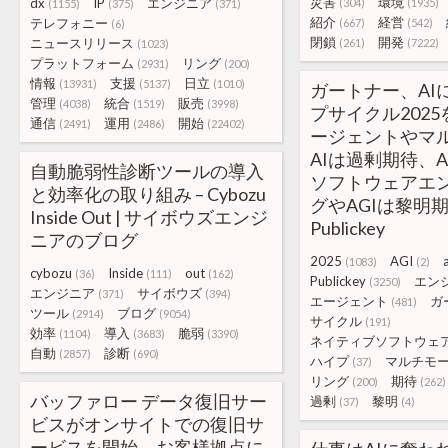
災害
環境
dx
IP
エンジニア
(304)
(1935)
(1155)
(375)
(371)
紹介
経営
テレフォニー
(667)
(542)
(6)
閉鎖
開発
ニュースリリース
(261)
(7222)
(1023)
プラットフォーム
リング
(2931)
(200)
情報
支援
日立
(13931)
(5137)
(1010)
ガートナー、AI
管理
統合
販売
(4038)
(1519)
(3998)
プサイクル2025
通信
運用
開始
(2491)
(2486)
(22402)
ージェントやマ
AIは過剰期待、
自動脆弱性診断ツールの導入
ソフトウェアエ
と効率化の取り組み – Cybozu
グやAGIは黎明期
Inside Out | サイボウズエンジ
Publickey
ニアのブログ
2025
AGI
a
(1083)
(2)
cybozu
Inside
out
(36)
(111)
(162)
Publickey
エン
(3250)
エンジニア
サイボウズ
(371)
(394)
エージェント
ガ
(481)
ツール
ブログ
(2914)
(9054)
サイクル
(191)
効率
導入
脆弱
(1104)
(3683)
(3390)
ネイティブソフトウェ
自動
診断
(2857)
(690)
ハイプ
マルチモ
(37)
リング
期待
(200)
(262)
バッファロー データ復旧サー
過剰
黎明
(37)
(4)
ビスがオンサイトでの復旧サ
ービスを開始。お客様拠点に