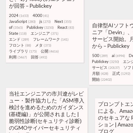
が回答 – Publickey
2024
4000
(1653)
(41)
JavaScript
js
Next
(280)
(270)
(355)
自律型AIソフト
of
Publickey
React
(3565)
(3250)
(83)
ニア「Devin」
State
エンジニア
(118)
(371)
サービス開始。月
エンド
フレームワーク
(289)
(141)
から – Publickey
フロント
メタ
(88)
(373)
ライブラリ
公開
(175)
(4616)
500
ai
De
(289)
(6994)
利用
回答
(5467)
(492)
Publickey
エン
(3250)
サービス
ソフ
(20137)
月額
正式
(428)
(1292)
開始
(22402)
当社エンジニアの市川遼がレビ
ュー・製作協力した「ASM導入
プロンプトエ
検討を進めるためのガイダンス
による、Amazon
(基礎編)」が公開されました |
のセキュアな 
脆弱性診断(セキュリティ診断)
ション | Amazon
のGMOサイバーセキュリティ
ブログ