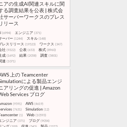
ニアの生成AI関連スキルに関
する調査結果を公表 | 株式会
社サーバーワークスのプレス
リリース
i
エンジニア
(6994)
(371)
サーバー
スキル
(1244)
(148)
プレスリリース
ワークス
(19523)
(347)
会社
公表
株式
(9322)
(653)
(8960)
生成
結果
調査
(1692)
(2058)
(5801)
関連
(1071)
AWS 上の Teamcenter
Simulationによる製品エンジ
ニアリングの促進 | Amazon
Web Services ブログ
Amazon
AWS
(9591)
(4619)
ervices
Simulation
(7631)
(12)
Teamcenter
Web
(1)
(10593)
エンジニア
ブログ
(371)
(9054)
リング
促進
製品
(200)
(545)
(2377)