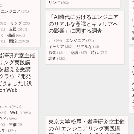
リング
(200)
5)
エンジニア
(371)
「AI時代におけるエンジニア
のリアルな意識とキャリアへ
リング
023)
(200)
支援
931)
(5137)
の影響」に関する調査
機能
37)
(6680)
ai
エンジニア
開始
(6994)
(371)
491)
(22402)
キャリア
リアルな
(382)
(15)
影響
意識
時代
(1214)
(667)
(734)
岩澤研究室主催
調査
(5801)
アリング実践講
名を超える受講
のクラウド開発
ました [ 後
on Web
S
mazon
(9591)
Web
631)
(10593)
ウド
(6696)
東京大学 松尾・岩澤研究室主催
主催
200)
(58)
の AI エンジニアリング実践講
大学
(1374)