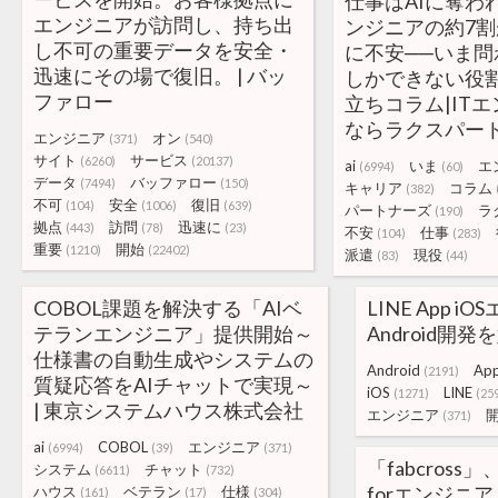
仕事はAIに奪わ
エンジニアが訪問し、持ち出
ンジニアの約7
し不可の重要データを安全・
に不安──いま問
迅速にその場で復旧。 | バッ
しかできない役割”
ファロー
立ちコラム|IT
ならラクスパー
エンジニア
オン
(371)
(540)
サイト
サービス
(6260)
(20137)
ai
いま
エ
(6994)
(60)
データ
バッファロー
(7494)
(150)
キャリア
コラム
(382)
不可
安全
復旧
(104)
(1006)
(639)
パートナーズ
ラ
(190)
拠点
訪問
迅速に
(443)
(78)
(23)
不安
仕事
(104)
(283)
重要
開始
(1210)
(22402)
派遣
現役
(83)
(44)
COBOL課題を解決する「AIベ
LINE App 
テランエンジニア」提供開始～
Android開
仕様書の自動生成やシステムの
Android
Ap
(2191)
質疑応答をAIチャットで実現～
iOS
LINE
(1271)
(25
| 東京システムハウス株式会社
エンジニア
(371)
ai
COBOL
エンジニア
(6994)
(39)
(371)
「fabcross」、
システム
チャット
(6611)
(732)
forエンジニ
ハウス
ベテラン
仕様
(161)
(17)
(304)