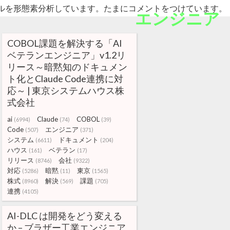
ルを形態素分析しています。たまにコメントをつけています。
エンジニア
COBOL課題を解決する「AI
ベテランエンジニア」v1.2リ
リース～暗黙知のドキュメン
ト化とClaude Code連携に対
応～ | 東京システムハウス株
式会社
ai
Claude
COBOL
(6994)
(74)
(39)
Code
エンジニア
(507)
(371)
システム
ドキュメント
(6611)
(204)
ハウス
ベテラン
(161)
(17)
リリース
会社
(8746)
(9322)
対応
暗黙
東京
(5286)
(11)
(1565)
株式
解決
課題
(8960)
(569)
(705)
連携
(4105)
AI-DLC は開発をどう変える
か – ブラザー工業エンジニア