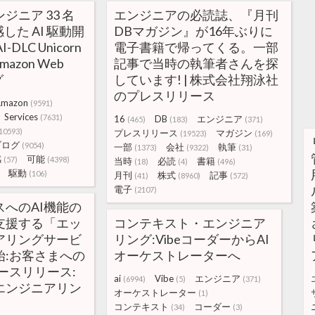
ジニア 33 名
エンジニアの必読誌、『月刊
感した AI 駆動開
DBマガジン』が16年ぶりに
DLC Unicorn
電子書籍で帰ってくる。一部
mazon Web
記事で当時の執筆者さんを探
グ
しています! | 株式会社翔泳社
のプレスリリース
mazon
(9591)
Services
(7631)
16
DB
エンジニア
(465)
(183)
(371)
10593)
プレスリリース
マガジン
(19523)
(169)
ブログ
(9054)
一部
会社
執筆
(1373)
(9322)
(31)
感
可能
(57)
(4398)
当時
必読
書籍
(18)
(4)
(496)
駆動
(106)
月刊
株式
記事
(41)
(8960)
(572)
電子
(2107)
へのAI機能の
支援する「エッ
コンテキスト・エンジニア
アリングサービ
リング:VibeコーダーからAI
始:お客さまへの
オーケストレーターへ
ースリリース:
ai
Vibe
エンジニア
(6994)
(5)
(371)
エンジニアリン
オーケストレーター
(1)
コンテキスト
コーダー
(34)
(3)