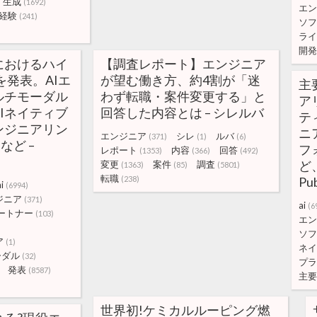
生成
(1692)
エン
経験
(241)
ソフ
ライ
開発
におけるハイ
【調査レポート】エンジニア
を発表。AIエ
が望む働き方、約4割が「迷
主
ルチモーダル
わず転職・案件変更する」と
ア
AIネイティブ
回答した内容とは – シレルバ
テ
ンジニアリン
ニ
エンジニア
シレ
ルバ
(371)
(1)
(6)
など –
フ
レポート
内容
回答
(1353)
(366)
(492)
ど
変更
案件
調査
(1363)
(85)
(5801)
転職
(238)
Pub
i
(6994)
ジニア
(371)
ai
(6
ートナー
(103)
エン
ソフ
ア
(1)
ネイ
ーダル
(32)
プラ
発表
(8587)
主要
世界初!ケミカルルーピング燃