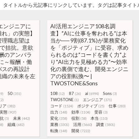
。タイトルから元記事にリンクしています。タグは記事タイト
Tエンジニアに
AI活用エンジニア108名調
離れ」の実態】
査】”AIに仕事を奪われる”は本
管理職志望は
当か── 9割(87.1%)が業務変化
%」で拮抗。意欲
を「ポジティブ」に受容、求め
酬のアンバラ
られるのは”コードを書く力”よ
に～報酬・働
り”AI出力を見極める力”〜効率
パスの再設計
化の裏側で進む、開発エンジニ
組織の未来を左
アの役割転換〜 |
TWOSTONE&Sons
50
108
87
ai
Sons
49)
(351)
(12)
(26)
(6994)
(3)
TWOSTONE
エンジニア
(2)
(1)
(371)
リア
コード
ポジティブ
仕事
(382)
(1524)
(25)
(283)
実態
出力
効率
受容
(907)
(148)
(1104)
(3)
抗
未来
変化
役割
本当
(5)
(442)
(358)
(58)
(110)
組織
業務
活用
調査
38)
(682)
(3301)
(5660)
(5801)
転換
開発
(148)
(7222)