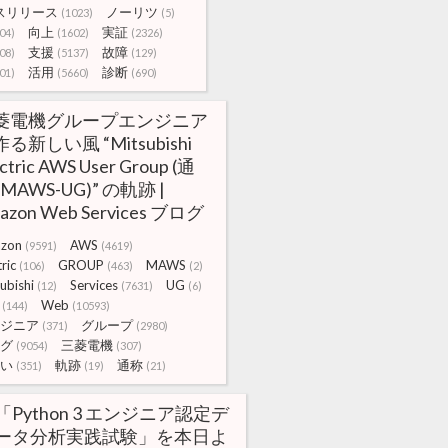
スリリース
ノーリツ
(1023)
(5)
向上
実証
04)
(1602)
(2326)
支援
故障
08)
(5137)
(129)
活用
診断
01)
(5660)
(690)
菱電機グループエンジニア
る新しい風 “Mitsubishi
ctric AWS User Group (通
 MAWS-UG)” の軌跡 |
azon Web Services ブログ
zon
AWS
(9591)
(4619)
tric
GROUP
MAWS
(106)
(463)
(2)
ubishi
Services
UG
(12)
(7631)
(6)
Web
(144)
(10593)
ジニア
グループ
(371)
(2980)
グ
三菱電機
(9054)
(307)
い
軌跡
通称
(351)
(19)
(21)
「Python 3 エンジニア認定デ
ータ分析実践試験」を本日よ