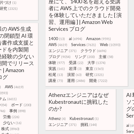
座にて、1400 名を超える受講
片づけ
(1)
者に AWS 上でのクラウド開発
研究
(2321)
を体験していただきました [ 演
習、運用編 ] | Amazon Web
 AWS 生成
Services ブログ
の閉鎖型 AI 環
1400
ai
Amazon
(13)
(6994)
(9591)
告書作成支援と
AWS
Services
Web
(4619)
(7631)
(10593)
ードを内製開
エンジニア
クラウド
(371)
(6696)
発経験の少ない
ブログ
リング
主催
(9054)
(200)
(58)
期間でリリース
体験
受講
大学
(977)
(22)
(1374)
実践
岩澤
東京
 Amazon
(161)
(3)
(1565)
松尾
演習
研究
(13)
(63)
(2321)
ブログ
講座
運用
開発
(75)
(2486)
(7222)
AWS
)
(4619)
0593)
Athenzエンジニアはなぜ
A
テム
(6611)
Kubestronautに挑戦した
ソ
ボード
9054)
(200)
のか?
グの
事例
746)
(898)
Se
労働
(226)
Athenz
Kubestronaut
(4)
(1)
少ない
(16)
エンジニア
挑戦
(371)
(144)
ai
(6
株式
(8960)
Serv