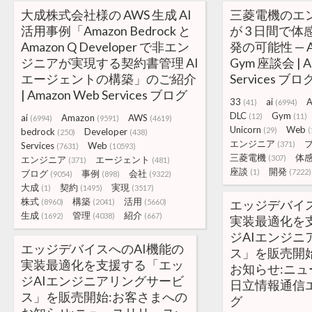
大成株式会社様の AWS 生成 AI
三菱電機のエン
活用事例「Amazon Bedrock と
が 3 日間で体
Amazon Q Developer で非エン
発の可能性 — AI-
ジニアが実現する契約書管理 AI
Gym 座談会 | A
エージェントの構築」のご紹介
Services ブロ
| Amazon Web Services ブログ
33
ai
A
(41)
(6994)
DLC
Gym
(12)
(11)
ai
Amazon
AWS
(6994)
(9591)
(4619)
Unicorn
Web
(29)
(
bedrock
Developer
(250)
(438)
エンジニア
(371)
Services
Web
(7631)
(10593)
三菱電機
体
(307)
エンジニア
エージェント
(371)
(481)
座談
開発
(1)
(7222)
ブログ
事例
会社
(9054)
(898)
(9322)
大成
契約
実現
(1)
(1495)
(3517)
株式
構築
活用
(8960)
(2041)
(5660)
エッジデバイス
生成
管理
紹介
(1692)
(4038)
(667)
実装最適化を
ジAIエンジニ
エッジデバイスへのAI機能の
ス」を販売開
実装最適化を支援する「エッ
お知らせ:ニュ
ジAIエンジニアリングサービ
日立情報通信
ス」を販売開始:お客さまへの
グ