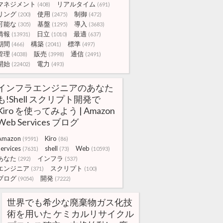
マネジメント
リアルタイム
(408)
(691)
リング
使用
制御
(200)
(2475)
(472)
可能な
基盤
導入
(305)
(1295)
(3683)
情報
日立
最適
(13931)
(1010)
(637)
期間
構築
標準
(466)
(2041)
(497)
管理
販売
通信
(4038)
(3998)
(2491)
開始
電力
(22402)
(493)
インフラエンジニアのあなた
も!Shell スクリプト開発で
Kiro を使ってみよう | Amazon
Web Services ブログ
Amazon
Kiro
(9591)
(86)
ervices
shell
Web
(7631)
(73)
(10593)
あなた
インフラ
(292)
(537)
エンジニア
スクリプト
(371)
(100)
ブログ
開発
(9054)
(7222)
世界でも希少な廃棄物ガス化技
術を用いた ケミカルリサイクル