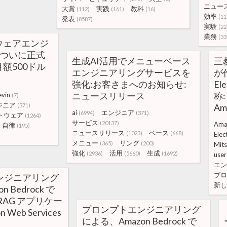
ニュー
大賞
実践
教科
(112)
(161)
(16)
効率
(11
発表
(8587)
実験
(22
業務
(33
ウェアエンジ
、ついに正式
生成AI活用でメニューベース
三
額500ドル
エンジニアリングサービスを
が作
強化:お客さまへのお知らせ:
Ele
ニュースリリース
称:
vin
(7)
ジニア
(371)
Am
ai
エンジニア
(6994)
(371)
トウェア
(1264)
サービス
(20137)
Ama
自律
(195)
ニュースリリース
ベース
(1023)
(668)
Elec
メニュー
リング
(365)
(200)
Mits
強化
活用
生成
(2936)
(5660)
(1692)
user
エン
ブロ
ンジニアリング
新し
 Bedrock で
RAG アプリケー
プロンプトエンジニアリング
 Web Services
による、Amazon Bedrock で