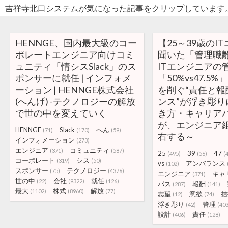
吉祥寺北口システムが気になった記事をクリップしています
HENNGE、国内最大級のコー
【25～39歳のI
ポレートエンジニア向けコミ
聞いた「管理職
ュニティ「情シスSlack」のス
ITエンジニアの
ポンサーに就任 | インフォメ
「50%vs47.5
ーション | HENNGE株式会社
を削ぐ“責任と報
(へんげ) -テクノロジーの解放
ンス”が浮き彫り
で世の中を変えていく
き方・キャリア
が、エンジニア
HENNGE
Slack
へん
(71)
(170)
(59)
右する～
インフォメーション
(273)
エンジニア
コミュニティ
(371)
(587)
25
39
47
(495)
(56)
(
コーポレート
シス
(319)
(50)
vs
アンバランス
(102)
スポンサー
テクノロジー
(75)
(4376)
エンジニア
キャ
(371)
世の中
会社
就任
(22)
(9322)
(126)
パス
報酬
(287)
(141)
最大
株式
解放
(1102)
(8960)
(77)
志望
意欲
拮
(12)
(74)
浮き彫り
管理
(42)
(40
設計
責任
(406)
(128)