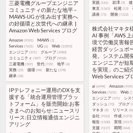
三菱電機グループエンジニア
実践
岩澤
後
(161)
(3)
東京
松尾
コミュニティの新たな地平 –
(1565)
(13)
講座
開発
(75)
(7222)
MAWS-UG が生み出す実務へ
の好循環と次世代への継承 |
株式会社マキタ様の
Amazon Web Services ブログ
AI 事例「AWS 上
Amazon
MAWS
(9591)
(2)
境で労働災害報
Services
UG
Web
(7631)
(6)
(10593)
経営ダッシュボ
エンジニア
グループ
(371)
(2980)
発。システム開
コミュニティ
ブログ
(587)
(9054)
エンジニアが短
三菱電機
世代
地平
(307)
(729)
(4)
を実現」のご紹介 |
実務
循環
新たな
(23)
(94)
(378)
Web Services 
継承
(34)
ai
Amazon
(6994)
(9591
IPテレフォニー運用のDXを支
Services
Web
(7631)
(1
援する「統合運用管理プラッ
エンジニア
シス
(371)
トフォーム」を販売開始:お客
ダッシュ
ブログ
(70)
(
さまへのお知らせ:ニュースリ
マキタ
リリース
(8)
(8
会社
作成
リース:日立情報通信エンジニ
(9322)
(1073)
報告
実現
(1500)
(3517)
アリング
支援
期間
(5137)
(466)