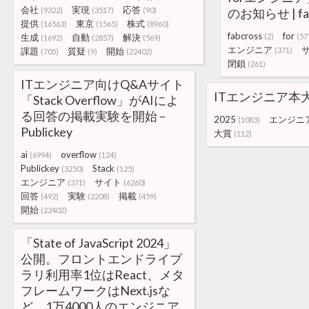
会社
実現
応答
(9322)
(3517)
(90)
のお知らせ | fab
提供
東京
株式
(16563)
(1565)
(8960)
fabcross
for
生成
自動
解決
(2)
(57
(1692)
(2857)
(569)
エンジニア
課題
質疑
開始
(371)
(705)
(9)
(22402)
閉鎖
(261)
ITエンジニア向けQ&Aサイト
ITエンジニア本大
「Stack Overflow」がAIによ
る回答の掲載実験を開始 –
2025
エンジニ
(1083)
Publickey
大賞
(112)
ai
overflow
(6994)
(124)
Publickey
Stack
(3250)
(125)
エンジニア
サイト
(371)
(6260)
回答
実験
掲載
(492)
(2208)
(459)
開始
(22402)
「State of JavaScript 2024」
公開。フロントエンドライブ
ラリ利用率1位はReact、メタ
フレームワークはNext.jsな
ど、1万4000人のエンジニア