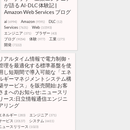
が語る AI-DLC 体験記 |
Amazon Web Services ブログ
ai
Amazon
DLC
(6994)
(9591)
(12)
Services
Web
(7631)
(10593)
エンジニア
ブラザー
(371)
(43)
ブログ
体験
工業
(9054)
(977)
(275)
開発
(7222)
リアルタイム情報で電力制御・
管理を最適化する標準基盤を使
用し短期間で導入可能な「エネ
ルギーマネジメントシステム構
築サービス」を販売開始:お客
さまへのお知らせ:ニュースリ
リース:日立情報通信エンジニ
アリング
エネルギー
エンジニア
(283)
(371)
サービス
システム
(20137)
(6611)
ニュースリリース
(1023)