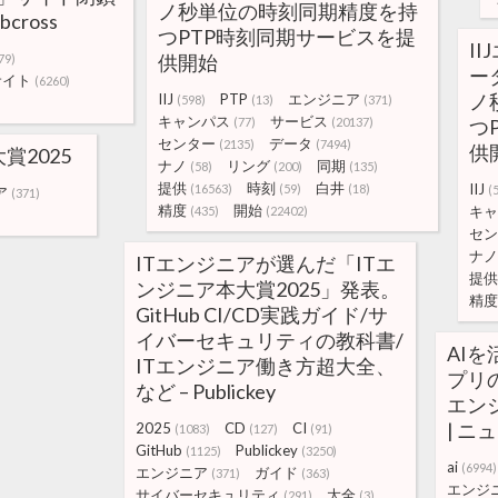
ノ秒単位の時刻同期精度を持
cross
つPTP時刻同期サービスを提
I
供開始
79)
ー
サイト
(6260)
ノ
IIJ
PTP
エンジニア
(598)
(13)
(371)
キャンパス
サービス
(77)
(20137)
つ
センター
データ
(2135)
(7494)
供
賞2025
ナノ
リング
同期
(58)
(200)
(135)
提供
時刻
白井
IIJ
(16563)
(59)
(18)
(
ア
(371)
精度
開始
キャ
(435)
(22402)
セン
ナノ
ITエンジニアが選んだ「ITエ
提供
ンジニア本大賞2025」発表。
精度
GitHub CI/CD実践ガイド/サ
イバーセキュリティの教科書/
AI
ITエンジニア働き方超大全、
プリ
など – Publickey
エン
| ニ
2025
CD
CI
(1083)
(127)
(91)
GitHub
Publickey
(1125)
(3250)
ai
(6994)
エンジニア
ガイド
(371)
(363)
エンジ
サイバーセキュリティ
大全
(291)
(3)