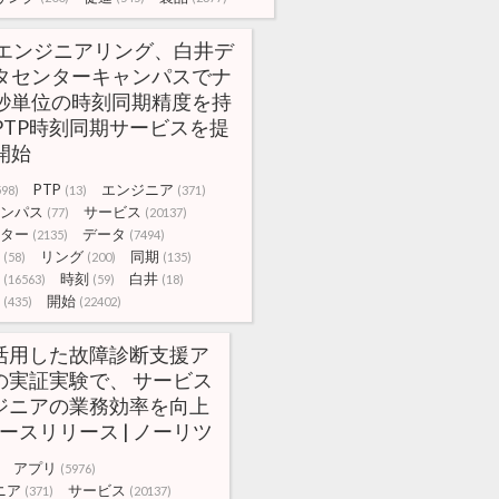
IJエンジニアリング、白井デ
タセンターキャンパスでナ
秒単位の時刻同期精度を持
PTP時刻同期サービスを提
開始
PTP
エンジニア
598)
(13)
(371)
ンパス
サービス
(77)
(20137)
ター
データ
(2135)
(7494)
リング
同期
(58)
(200)
(135)
時刻
白井
(16563)
(59)
(18)
開始
(435)
(22402)
を活用した故障診断支援ア
の実証実験で、 サービス
ジニアの業務効率を向上
ュースリリース | ノーリツ
アプリ
(5976)
ニア
サービス
(371)
(20137)