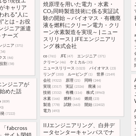
れる?現役エ
焼原理を用いた電力・水素・
割がキャリア
CO₂同時製造技術に係る実証試
われる“人に
験の開始 ～バイオマス・有機廃
とは – お役
液を燃料にクリーン電力・クリ
エンジニア派遣
ーン水素製造を実現～ | ニュー
トナーズ
a
スリリース | JFEエンジニアリ
ング 株式会社
ンジニア
(371)
(54)
co
JFE
エンジニア
(761)
(47)
(371)
クス
(46)
クリーン
ケミカル
(46)
(30)
役割
(58)
ニュースリリース
バイオマス
(1023)
(23)
リング
ルーピング
世界
(200)
(1)
(2149)
会社
原理
同時
(9322)
(21)
(244)
iOSエンジニアが
実現
実証
廃液
(3517)
(2326)
(6)
発を始めた話
技術
有機
株式
(3532)
(116)
(8960)
水素
燃料
燃焼
(166)
(166)
(23)
p
(809)
製造
試験
開始
(778)
(663)
(22402)
90)
電力
(493)
開発
(7222)
S
IIJエンジニアリング、白井デ
「fabcross
ータセンターキャンパスでナ
ア」サイト閉鎖