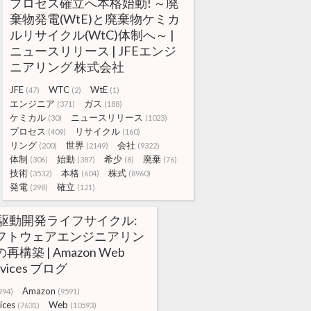
プロセス確立へ本格始動! ～廃
棄物発電(WtE)と廃棄物ケミカ
ルリサイクル(WtC)体制へ～ |
ニュースリリース | JFEエンジ
ニアリング 株式会社
JFE
WTC
WtE
(47)
(2)
(1)
エンジニア
ガス
(371)
(188)
ケミカル
ニュースリリース
(30)
(1023)
プロセス
リサイクル
(409)
(160)
リング
世界
会社
(200)
(2149)
(9322)
体制
始動
希少
廃棄
(306)
(387)
(8)
(76)
技術
本格
株式
(3532)
(604)
(8960)
発電
確立
(298)
(121)
I 駆動開発ライフサイクル:
フトウェアエンジニアリン
再構築 | Amazon Web
rvices ブログ
Amazon
994)
(9591)
ices
Web
(7631)
(10593)