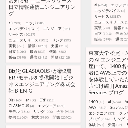
お知らせ:ニュースリリース:
ai
エッジ
(6994)
(28
日立情報通信エンジニアリン
エッジデバイス
(6)
グ
サービス
(20137)
ニュースリリース
(1
ai
エッジ
(6994)
(285)
実装
情報
(773)
(13
エッジデバイス
エンジニア
(6)
(371)
日立
最適
(1010)
(6
サービス
(20137)
販売
通信
(3998)
(2
ニュースリリース
リング
(1023)
(200)
実装
情報
支援
(773)
(13931)
(5137)
日立
最適
機能
(1010)
(637)
(6680)
東京大学 松尾・
販売
通信
開始
(3998)
(2491)
(22402)
の AI エンジニ
座にて、1400 
Biz∫とGLASIAOUS+が新2層
者に AWS 上で
ERPモデルを提供開始 | ビジ
を体験していただき
ネスエンジニアリング株式会
片づけ編 ] | Amaz
社 B-EN-G
Services ブログ
Biz
en
ERP
(165)
(50)
(212)
1400
ai
A
(13)
(6994)
GLASIAOUS
エンジニア
(4)
(371)
AWS
Services
(4619)
(7
モデル
リング
会社
(1316)
(200)
(9322)
エンジニア
クラ
(371)
提供
株式
開始
(16563)
(8960)
(22402)
ブログ
リング
(9054)
(
体験
受講
(977)
(22)