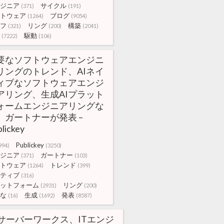
ジニア
サイクル
(371)
(191)
トウェア
ブログ
(1264)
(9054)
フ
リング
構築
(321)
(200)
(2041)
駆動
(7222)
(106)
要なソフトウェアエンジニ
リングのトレンド、AIネイ
ィブなソフトウェアエンジ
アリング、生成AIプラット
ォームエンジニアリングな
、ガートナーが発表 –
lickey
Publickey
994)
(3250)
ジニア
ガートナー
(371)
(103)
トウェア
トレンド
(1264)
(399)
ティブ
(316)
ットフォーム
リング
(2931)
(200)
な
生成
発表
(16)
(1692)
(8587)
サーバーワークス、ITエンジ