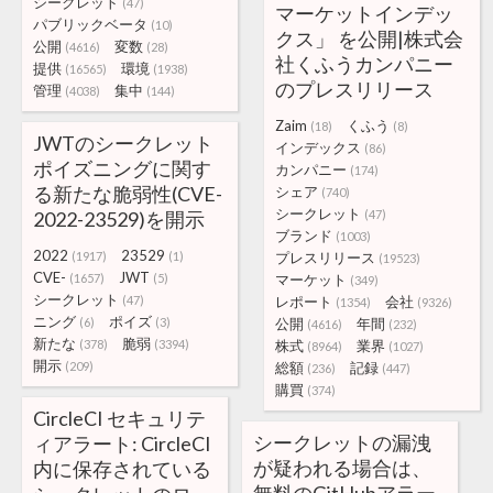
シークレット
(47)
マーケットインデッ
パブリックベータ
(10)
クス」 を公開|株式会
公開
変数
(4616)
(28)
社くふうカンパニー
提供
環境
(16565)
(1938)
のプレスリリース
管理
集中
(4038)
(144)
Zaim
くふう
(18)
(8)
JWTのシークレット
インデックス
(86)
ポイズニングに関す
カンパニー
(174)
る新たな脆弱性(CVE-
シェア
(740)
シークレット
2022-23529)を開示
(47)
ブランド
(1003)
2022
23529
(1917)
(1)
プレスリリース
(19523)
CVE-
JWT
(1657)
(5)
マーケット
(349)
シークレット
(47)
レポート
会社
(1354)
(9326)
ニング
ポイズ
(6)
(3)
公開
年間
(4616)
(232)
新たな
脆弱
(378)
(3394)
株式
業界
(8964)
(1027)
開示
(209)
総額
記録
(236)
(447)
購買
(374)
CircleCI セキュリテ
シークレットの漏洩
ィアラート: CircleCI
が疑われる場合は、
内に保存されている