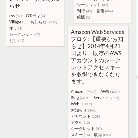
らせ
シークレット
(47)
刊行
書籍
(45)
(496)
css
O'Reilly
(57)
(6)
組版
(3)
Village
お知らせ
(8)
(4668)
オラ
(1)
Amazon Web Services
シークレット
(47)
ブログ: 【重要なお知
刊行
(45)
らせ】2014年4月21
日より、既存のAWS
アカウントのシーク
レットアクセスキー
を取得できなくなり
ます。
Amazon
AWS
(9595)
(4621)
Blog
Services
(6691)
(7635)
Web
(10602)
お知らせ
(4668)
アカウント
(1399)
アクセ
(12)
シークレット
(47)
スキー
取得
(16)
(857)