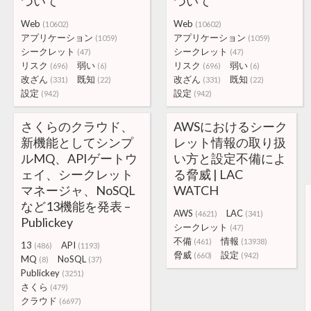
ついて
ついて
Web
Web
(10602)
(10602)
アプリケーション
アプリケーション
(1059)
(1059)
シークレット
シークレット
(47)
(47)
リスク
弱い
リスク
弱い
(696)
(6)
(696)
(6)
改ざん
既知
改ざん
既知
(331)
(22)
(331)
(22)
設定
設定
(942)
(942)
さくらのクラウド、
AWSにおけるシーク
新機能としてシンプ
レット情報の取り扱
ルMQ、APIゲートウ
い方と設定不備によ
ェイ、シークレット
る脅威 | LAC
マネージャ、NoSQL
WATCH
など13機能を発表 –
AWS
LAC
(4621)
(341)
Publickey
シークレット
(47)
不備
情報
(461)
(13938)
13
API
(486)
(1193)
脅威
設定
(660)
(942)
MQ
NoSQL
(8)
(37)
Publickey
(3251)
さくら
(479)
クラウド
(6697)