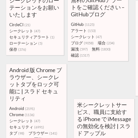
無料のGitHubアラー
シークレットのロー
トをご確認ください –
テーションをお願い
GitHubブログ
いたします
GitHub
CircleCI
(1125)
(21)
アラート
シークレット
(153)
(47)
シークレット
セキュリティアラート
(47)
(1)
ブログ
場合
ローテーション
(9058)
(234)
(5)
漏洩
無料
保存
(597)
(1830)
(376)
確認
(1517)
Android 版 Chrome ブ
ラウザー、シークレ
ットタブをロック可
能に | スラド セキュ
リティ
米シークレットサー
Android
(2191)
ビス、職員に支給す
Chrome
(1136)
る iPhone で iMessage
シークレット
(47)
の無効化を検討 | スラ
セキュリティ
(6991)
ド アップル
タブ
ブラウザー
(98)
(141)