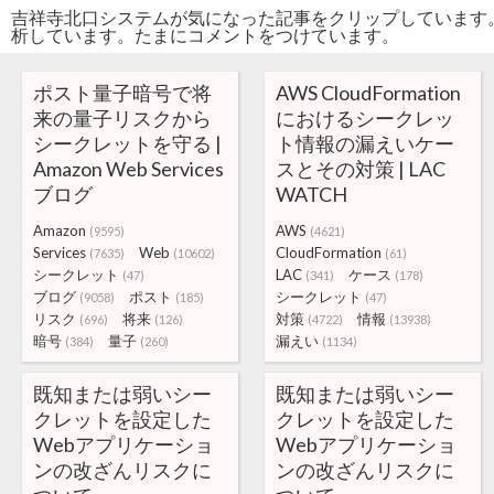
吉祥寺北口システムが気になった記事をクリップしています
析しています。たまにコメントをつけています。
ポスト量子暗号で将
AWS CloudFormation
来の量子リスクから
におけるシークレッ
シークレットを守る |
ト情報の漏えいケー
Amazon Web Services
スとその対策 | LAC
ブログ
WATCH
Amazon
AWS
(9595)
(4621)
Services
Web
CloudFormation
(7635)
(10602)
(61)
シークレット
LAC
ケース
(47)
(341)
(178)
ブログ
ポスト
シークレット
(9058)
(185)
(47)
リスク
将来
対策
情報
(696)
(126)
(4722)
(13938)
暗号
量子
漏えい
(384)
(260)
(1134)
既知または弱いシー
既知または弱いシー
クレットを設定した
クレットを設定した
Webアプリケーショ
Webアプリケーショ
ンの改ざんリスクに
ンの改ざんリスクに