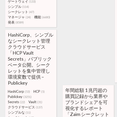
ゲートウェイ
(133)
シンプル
(114)
シークレット
(47)
マネージャ
機能
(24)
(6680)
発表
(8589)
HashiCorp、シンプル
なシークレット管理
クラウドサービス
「HCP Vault
Secrets」パブリック
ベータ公開。シーク
レットを集中管理し
環境変数で提供 –
Publickey
年間総額 1 兆円超の
HashiCorp
HCP
(53)
(5)
購買記録から業界や
Publickey
(3251)
ブランドシェアを可
Secrets
Vault
(22)
(31)
クラウドサービス
視化するレポート
(137)
シンプルな
(11)
「Zaim シークレット