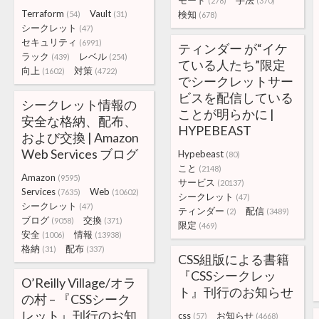
モード
手法
(278)
(370)
Terraform
Vault
検知
(54)
(31)
(678)
シークレット
(47)
セキュリティ
(6991)
ティンダー が“イケ
ラック
レベル
(439)
(254)
ている人たち”限定
向上
対策
(1602)
(4722)
でシークレットサー
ビスを配信している
シークレット情報の
ことが明らかに |
安全な格納、配布、
HYPEBEAST
および交換 | Amazon
Web Services ブログ
Hypebeast
(80)
こと
(2148)
Amazon
(9595)
サービス
(20137)
Services
Web
(7635)
(10602)
シークレット
(47)
シークレット
(47)
ティンダー
配信
(2)
(3489)
ブログ
交換
(9058)
(371)
限定
(469)
安全
情報
(1006)
(13938)
格納
配布
(31)
(337)
CSS組版による書籍
『CSSシークレッ
O’Reilly Village/オラ
ト』刊行のお知らせ
の村 – 『CSSシーク
レット』刊行のお知
css
お知らせ
(57)
(4668)