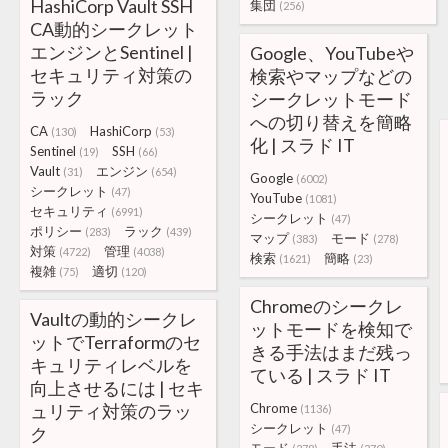
HashiCorp Vault SSH
集団
(256)
CA動的シークレット
エンジンとSentinel |
Google、YouTubeや
セキュリティ対策の
検索やマップなどの
ラック
シークレットモード
への切り替えを簡略
CA
HashiCorp
(130)
(53)
化 | スラド IT
Sentinel
SSH
(19)
(66)
Vault
エンジン
(31)
(654)
Google
(6002)
シークレット
(47)
YouTube
(1081)
セキュリティ
(6991)
シークレット
(47)
ポリシー
ラック
(283)
(439)
マップ
モード
(383)
(278)
対策
管理
(4722)
(4038)
検索
簡略
(1621)
(23)
複雑
適切
(75)
(120)
Chromeのシークレ
Vaultの動的シークレ
ットモードを検知で
ットでTerraformのセ
きる手法はまだ残っ
キュリティレベルを
ている | スラド IT
向上させるには | セキ
ュリティ対策のラッ
Chrome
(1136)
シークレット
(47)
ク