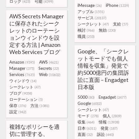
ロック
可能
(423)
(4399)
iMessage
iPhone
(26)
(1229)
アップル
(1551)
AWS Secrets Manager
サービス
(20137)
に保存されたシーク
シークレット
支給
(47)
(57)
レットのローテーシ
検討
無効
(966)
(230)
職員
ョンウィンドウを設
(253)
定する方法 | Amazon
Google、「シークレ
Web Services ブログ
ットモードでも個人
Amazon
AWS
(9595)
(4621)
情報を収集」発覚で
Manager
Secrets
(375)
(22)
約5000億円の集団訴
Services
Web
(7635)
(10602)
訟に直面 – Engadget
ウィンドウ
(14)
日本版
シークレット
(47)
ブログ
(9058)
5000
Engadget
(80)
(2477)
ローテーション
(5)
Google
(6002)
保存
方法
(376)
(1081)
シークレット
(47)
設定
(942)
モード
個人
(278)
(2809)
収集
情報
(464)
(13938)
複雑なポリシーを適
日本
発覚
(6311)
(187)
切に管理する、
直面
訴訟
(32)
(440)