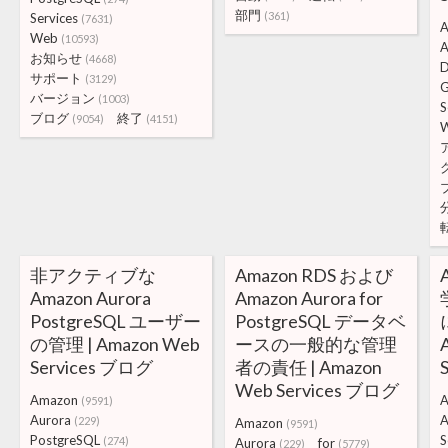
部門
(361)
Services
(7631)
A
Web
(10593)
A
お知らせ
(4668)
D
サポート
(3129)
G
バージョン
(1003)
S
ブログ
終了
(9054)
(4151)
非アクティブな
Amazon RDS および
Amazon Aurora
Amazon Aurora for
PostgreSQL ユーザー
PostgreSQL データベ
の管理 | Amazon Web
ースの一般的な管理
Services ブログ
者の責任 | Amazon
Web Services ブログ
Amazon
A
(9591)
Aurora
A
(229)
Amazon
(9591)
PostgreSQL
S
(274)
Aurora
for
(229)
(5779)