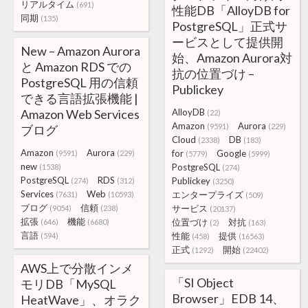
リアルタイム
(691)
性能DB「AlloyDB for
同期
(135)
PostgreSQL」正式サ
ービスとして提供開
New – Amazon Aurora
始、Amazon Aurora対
と Amazon RDS での
抗の位置づけ –
PostgreSQL 用の信頼
Publickey
できる言語拡張機能 |
Amazon Web Services
AlloyDB
(22)
Amazon
Aurora
(9591)
(229)
ブログ
Cloud
DB
(2338)
(183)
Amazon
Aurora
for
Google
(9591)
(229)
(5779)
(5999)
new
PostgreSQL
(1538)
(274)
PostgreSQL
RDS
Publickey
(274)
(312)
(3250)
Services
Web
エンタープライズ
(7631)
(10593)
(509)
ブログ
信頼
サービス
(9054)
(238)
(20137)
拡張
機能
位置づけ
対抗
(646)
(6680)
(2)
(163)
言語
性能
提供
(594)
(458)
(16563)
正式
開始
(1292)
(22402)
AWS上で分散インメ
「SI Object
モリDB「MySQL
Browser」EDB 14、
HeatWave」、オラク