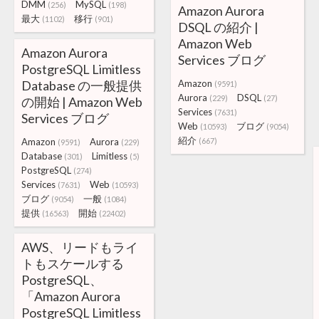
DMM
MySQL
(256)
(198)
Amazon Aurora
最大
移行
(1102)
(901)
DSQL の紹介 |
Amazon Web
Amazon Aurora
Services ブログ
PostgreSQL Limitless
Database の一般提供
Amazon
(9591)
Aurora
DSQL
(229)
(27)
の開始 | Amazon Web
Services
(7631)
Services ブログ
Web
ブログ
(10593)
(9054)
紹介
Amazon
Aurora
(667)
(9591)
(229)
Database
Limitless
(301)
(5)
PostgreSQL
(274)
Services
Web
(7631)
(10593)
ブログ
一般
(9054)
(1084)
提供
開始
(16563)
(22402)
AWS、リードもライ
トもスケールする
PostgreSQL、
「Amazon Aurora
PostgreSQL Limitless