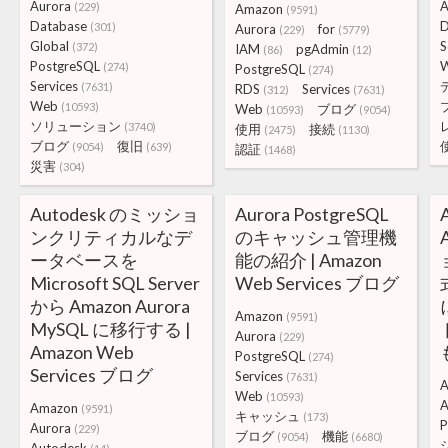
Aurora
A
(229)
Amazon
(9591)
Database
(301)
Aurora
for
(229)
(5779)
Global
S
(372)
IAM
pgAdmin
(86)
(12)
PostgreSQL
(274)
PostgreSQL
(274)
Services
(7631)
RDS
Services
(312)
(7631)
Web
(10593)
Web
ブログ
(10593)
(9054)
ソリューション
(3740)
使用
接続
(2475)
(1130)
ブログ
復旧
(9054)
(639)
認証
(1468)
災害
(304)
Autodesk のミッショ
Aurora PostgreSQL
ンクリティカルなデ
のキャッシュ管理機
ータベースを
能の紹介 | Amazon
Microsoft SQL Server
Web Services ブログ
から Amazon Aurora
Amazon
(9591)
MySQL に移行する |
Aurora
(229)
Amazon Web
PostgreSQL
(274)
Services ブログ
Services
(7631)
A
Web
(10593)
A
Amazon
(9591)
キャッシュ
(173)
P
Aurora
(229)
ブログ
機能
(9054)
(6680)