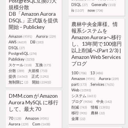
PostgreSQL互換の大
DSQL
Generally
(27)
(110)
規模分散
is
now
(1107)
(704)
DB「Amazon Aurora
DSQL」正式版を提供
農林中央金庫様、情
開始 – Publickey
報系システムを
Amazon
Aurora
Amazon Auroraへ移行
(9591)
(229)
AWS
DB
(4619)
(183)
し、13年間で100億円
DSQL
(27)
以上削減へ(Part 2/3) |
PostgreSQL
(274)
Amazon Web Services
Publickey
(3250)
ブログ
スケール
互換
(118)
(175)
分散
大規模
(289)
(753)
100
13
(706)
(486)
提供
正式
(16563)
(1292)
Amazon
Aurora
(9591)
(229)
無制限に
開始
(2)
(22402)
part
Services
(173)
(7631)
Web
(10593)
DMM.com が Amazon
システム
(6611)
Aurora MySQL に移行
ブログ
中央
(9054)
(142)
削減
情報
(743)
(13931)
して、最大 70
移行
農林
(901)
(22)
70
Amazon
金庫
(128)
(9591)
(22)
Aurora
Com
(229)
(1608)