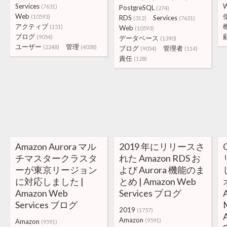
Services
(7631)
PostgreSQL
(274)
Web
(10593)
RDS
Services
(312)
(7631)
アクティブ
(151)
Web
(10593)
ブログ
(9054)
データベース
(1390)
ユーザー
管理
(2248)
(4038)
ブログ
管理者
(9054)
(114)
責任
(128)
Amazon Aurora マル
2019 年にリリースさ
チマスタークラスタ
れた Amazon RDS お
ーが東京リージョン
よび Aurora 機能のま
に対応しました |
とめ | Amazon Web
Amazon Web
Services ブログ
Services ブログ
2019
(1757)
Amazon
(9591)
Amazon
(9591)