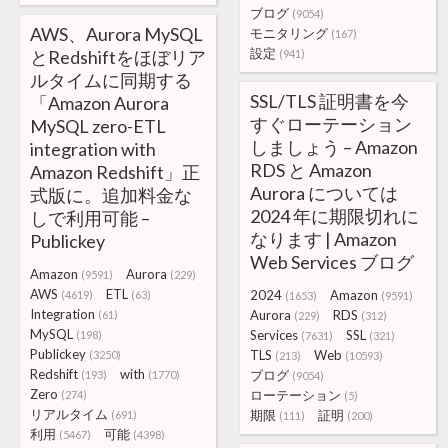
ブログ
(9054)
AWS、Aurora MySQL
モニタリング
(167)
設定
とRedshiftをほぼリア
(941)
ルタイムに同期する
SSL/TLS 証明書を今
「Amazon Aurora
すぐローテーション
MySQL zero-ETL
しましょう – Amazon
integration with
RDS と Amazon
Amazon Redshift」正
Aurora については
式版に。追加料金な
2024 年に期限切れに
しで利用可能 –
なります | Amazon
Publickey
Web Services ブログ
Amazon
Aurora
(9591)
(229)
AWS
ETL
2024
Amazon
(4619)
(63)
(1653)
(9591)
Integration
Aurora
RDS
(61)
(229)
(312)
MySQL
Services
SSL
(198)
(7631)
(321)
Publickey
TLS
Web
(3250)
(213)
(10593)
Redshift
with
ブログ
(193)
(1770)
(9054)
Zero
ローテーション
(274)
(5)
リアルタイム
期限
証明
(691)
(111)
(200)
利用
可能
(5467)
(4398)