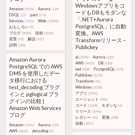
Windowsアプリをコ
Amazon
Aurora
(9591)
(229)
ードもDBもモダンな
DSQL
part
(27)
(173)
「.NET+Aurora
Services
Web
(7631)
(10593)
PostgreSQL」に自動
おもしろい
(9)
変換。AWS
ブログ
技術
(9054)
(3532)
背景
解説
Transformリリース –
(93)
(427)
説明
(264)
Publickey
ai
Aurora
(6994)
(229)
Amazon Aurora
AWS
DB
(4619)
(183)
PostgreSQL での AWS
net
PostgreSQL
(438)
(274)
DMS を使用したデー
Publickey
(3250)
タ移行における
Transform
(41)
test_decoding プラグ
Windows
(3530)
インと pglogical プラ
アプリ
(5976)
エージェント
(481)
グインの比較 |
コード
モダンな
(1524)
(6)
Amazon Web Services
リリース
(8746)
ブログ
レガシー
変換
(45)
(248)
自動
(2857)
Amazon
Aurora
(9591)
(229)
AWS
decoding
(4619)
(4)