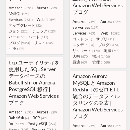
Amazon Web Services
Amazon
Aurora
(9591)
(229)
ブログ
MySQL
(198)
Services
Web
(7631)
(10593)
Amazon
Aurora
(9591)
(229)
アップグレード
(32)
Serverless
(117)
ジョン
チェック
(228)
(520)
Services
Web
(7631)
(10593)
バー
パート
(877)
(117)
コスト
サプリ
(680)
(11)
ブログ
リスト
(9054)
(346)
スタディ
ブログ
(34)
(9054)
互換
(175)
リクルート
削減
(175)
(743)
大幅
採用
(670)
(1406)
bcp ユーティリティを
最適
管理
(637)
(4038)
使用した SQL Server
データベースの
Amazon Aurora
Babelfish for Aurora
MySQL と Amazon
PostgreSQL 移行 |
Redshift のゼロ ETL
Amazon Web Services
統合のデータフィル
ブログ
タリングの発表 |
Amazon Web Services
Amazon
Aurora
(9591)
(229)
ブログ
Babelfish
BCP
(6)
(49)
for
PostgreSQL
(5779)
(274)
Amazon
Aurora
(9591)
(229)
Server
Services
(803)
(7631)