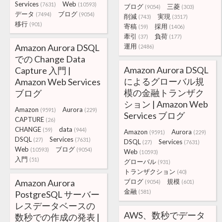
Services
Web
(7631)
(10593)
ブログ
三菱
(9054)
(303)
データ
ブログ
(7494)
(9054)
削減
実現
(743)
(3517)
移行
(901)
寄稿
採用
(59)
(1406)
牽引
負荷
(37)
(177)
Amazon Aurora DSQL
運用
(2486)
での Change Data
Amazon Aurora DSQL
Capture 入門 |
によるグローバル規
Amazon Web Services
模の金融トランザク
ブログ
ション | Amazon Web
Amazon
Aurora
(9591)
(229)
Services ブログ
CAPTURE
(26)
CHANGE
data
(59)
(944)
Amazon
Aurora
(9591)
(229)
DSQL
Services
(27)
(7631)
DSQL
Services
(27)
(7631)
Web
ブログ
(10593)
(9054)
Web
(10593)
入門
(51)
グローバル
(931)
トランザクション
(40)
Amazon Aurora
ブログ
規模
(9054)
(601)
金融
(581)
PostgreSQL サーバー
レスデータベースの
AWS、数秒でデータ
数秒での作成の発表 |