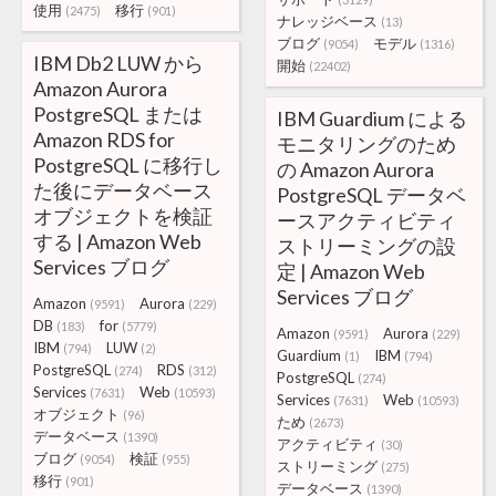
使用
移行
(2475)
(901)
ナレッジベース
(13)
ブログ
モデル
(9054)
(1316)
IBM Db2 LUW から
開始
(22402)
Amazon Aurora
PostgreSQL または
IBM Guardium による
Amazon RDS for
モニタリングのため
PostgreSQL に移行し
の Amazon Aurora
た後にデータベース
PostgreSQL データベ
オブジェクトを検証
ースアクティビティ
する | Amazon Web
ストリーミングの設
Services ブログ
定 | Amazon Web
Services ブログ
Amazon
Aurora
(9591)
(229)
DB
for
(183)
(5779)
Amazon
Aurora
(9591)
(229)
IBM
LUW
(794)
(2)
Guardium
IBM
(1)
(794)
PostgreSQL
RDS
(274)
(312)
PostgreSQL
(274)
Services
Web
(7631)
(10593)
Services
Web
(7631)
(10593)
オブジェクト
(96)
ため
(2673)
データベース
(1390)
アクティビティ
(30)
ブログ
検証
(9054)
(955)
ストリーミング
(275)
移行
(901)
データベース
(1390)