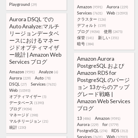
Playground
(29)
Amazon
Aurora
(9591)
(229)
Services
Web
(7631)
(10593)
Aurora DSQL での
クラスター
(126)
Auto Analyze:マルチ
デフォルト
(159)
ブログ
使用
(9054)
(2475)
リージョンデータベ
保管
新しい
(141)
(351)
ースにおけるマネー
暗号
(384)
ジドオプティマイザ
ー統計 | Amazon Web
Amazon Aurora
Services ブログ
PostgreSQL および
Amazon
Analyze
Amazon RDS for
(9591)
(6)
Aurora
Auto
(229)
(78)
PostgreSQL のバージ
DSQL
Services
(27)
(7631)
ョン 13 からのアップ
Web
(10593)
グレード戦略 |
オプティマイザー
(5)
Amazon Web Services
データベース
(1390)
ブログ
ブログ
(9054)
マネージド
(398)
13
Amazon
(486)
(9591)
マルチリージョン
(21)
Aurora
for
(229)
(5779)
統計
(230)
PostgreSQL
RDS
(274)
(312)
Services
Web
(7631)
(10593)