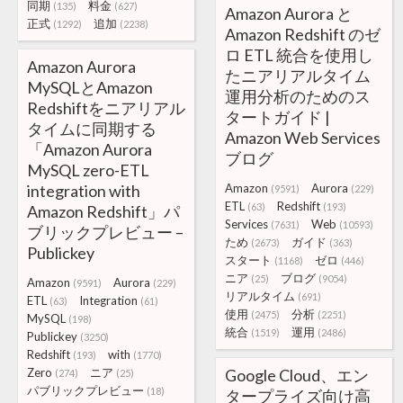
同期
料金
(135)
(627)
Amazon Aurora と
正式
追加
(1292)
(2238)
Amazon Redshift のゼ
ロ ETL 統合を使用し
Amazon Aurora
たニアリアルタイム
MySQLとAmazon
運用分析のためのス
Redshiftをニアリアル
タートガイド |
タイムに同期する
Amazon Web Services
「Amazon Aurora
ブログ
MySQL zero-ETL
integration with
Amazon
Aurora
(9591)
(229)
ETL
Redshift
(63)
(193)
Amazon Redshift」パ
Services
Web
(7631)
(10593)
ブリックプレビュー –
ため
ガイド
(2673)
(363)
Publickey
スタート
ゼロ
(1168)
(446)
ニア
ブログ
(25)
(9054)
Amazon
Aurora
(9591)
(229)
リアルタイム
(691)
ETL
Integration
(63)
(61)
使用
分析
(2475)
(2251)
MySQL
(198)
統合
運用
(1519)
(2486)
Publickey
(3250)
Redshift
with
(193)
(1770)
Zero
ニア
Google Cloud、エン
(274)
(25)
パブリックプレビュー
(18)
タープライズ向け高