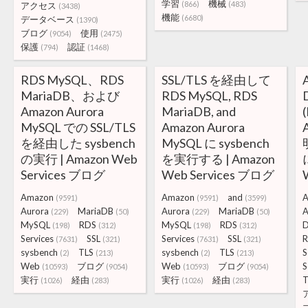
学習
機械
(866)
(483)
アクセス
(3438)
機能
(6680)
データベース
(1390)
ブログ
使用
(9054)
(2475)
保護
認証
(794)
(1468)
RDS MySQL、RDS
SSL/TLS を経由して
MariaDB、および
RDS MySQL, RDS
Amazon Aurora
MariaDB, and
MySQL での SSL/TLS
Amazon Aurora
を経由した sysbench
MySQL に sysbench
の実行 | Amazon Web
を実行する | Amazon
Services ブログ
Web Services ブログ
Amazon
Amazon
and
A
(9591)
(9591)
(3599)
Aurora
MariaDB
Aurora
MariaDB
A
(229)
(50)
(229)
(50)
MySQL
RDS
MySQL
RDS
D
(198)
(312)
(198)
(312)
Services
SSL
Services
SSL
R
(7631)
(321)
(7631)
(321)
sysbench
TLS
sysbench
TLS
S
(2)
(213)
(2)
(213)
Web
ブログ
Web
ブログ
S
(10593)
(9054)
(10593)
(9054)
実行
経由
実行
経由
T
(1026)
(283)
(1026)
(283)