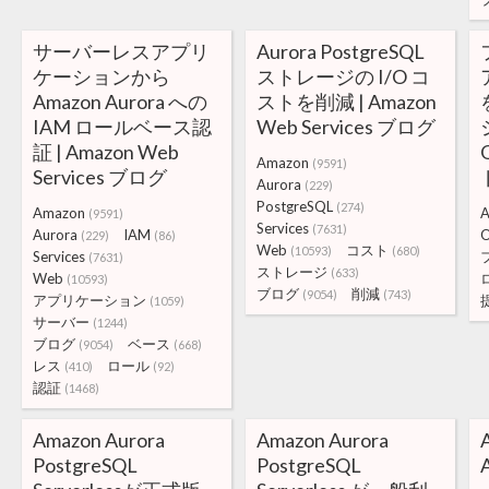
サーバーレスアプリ
Aurora PostgreSQL
ケーションから
ストレージの I/O コ
Amazon Aurora への
ストを削減 | Amazon
IAM ロールベース認
Web Services ブログ
証 | Amazon Web
Amazon
(9591)
Services ブログ
Aurora
(229)
PostgreSQL
(274)
Amazon
A
(9591)
Services
(7631)
Aurora
IAM
(229)
(86)
Web
コスト
(10593)
(680)
Services
(7631)
ストレージ
(633)
Web
(10593)
ブログ
削減
(9054)
(743)
アプリケーション
(1059)
サーバー
(1244)
ブログ
ベース
(9054)
(668)
レス
ロール
(410)
(92)
認証
(1468)
Amazon Aurora
Amazon Aurora
PostgreSQL
PostgreSQL