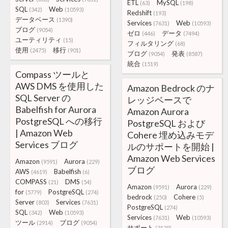
ETL
MySQL
(63)
(198)
SQL
Web
(342)
(10593)
Redshift
(193)
データベース
(1390)
Services
Web
(7631)
(10593)
ブログ
(9054)
ゼロ
データ
(446)
(7494)
ユーティリティ
(15)
フィルタリング
(68)
使用
移行
(2475)
(901)
ブログ
発表
(9054)
(8587)
統合
(1519)
Compass ツールと
AWS DMS を使用した
Amazon Bedrock のナ
SQL Server の
レッジベースで
Babelfish for Aurora
Amazon Aurora
PostgreSQL への移行
PostgreSQL および
| Amazon Web
Cohere 埋め込みモデ
Services ブログ
ルのサポートを開始 |
Amazon Web Services
Amazon
Aurora
(9591)
(229)
ブログ
AWS
Babelfish
(4619)
(6)
COMPASS
DMS
(21)
(54)
Amazon
Aurora
(9591)
(229)
for
PostgreSQL
(5779)
(274)
bedrock
Cohere
(250)
(5)
Server
Services
(803)
(7631)
PostgreSQL
(274)
SQL
Web
(342)
(10593)
Services
Web
(7631)
(10593)
ツール
ブログ
(2914)
(9054)
サポート
(3129)