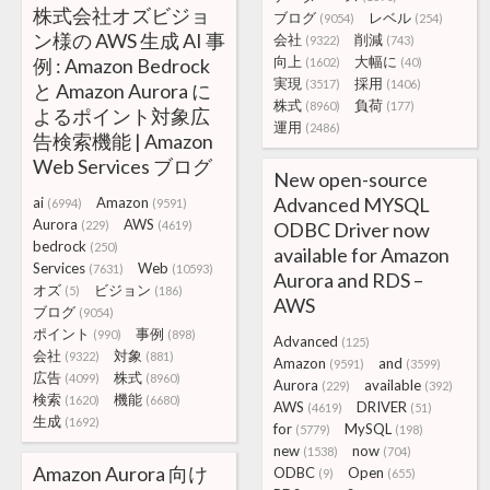
株式会社オズビジョ
ブログ
レベル
(9054)
(254)
ン様の AWS 生成 AI 事
会社
削減
(9322)
(743)
向上
大幅に
例 : Amazon Bedrock
(1602)
(40)
実現
採用
(3517)
(1406)
と Amazon Aurora に
株式
負荷
(8960)
(177)
よるポイント対象広
運用
(2486)
告検索機能 | Amazon
Web Services ブログ
New open-source
Advanced MYSQL
ai
Amazon
(6994)
(9591)
Aurora
AWS
(229)
(4619)
ODBC Driver now
bedrock
(250)
available for Amazon
Services
Web
(7631)
(10593)
Aurora and RDS –
オズ
ビジョン
(5)
(186)
AWS
ブログ
(9054)
ポイント
事例
(990)
(898)
Advanced
(125)
会社
対象
(9322)
(881)
Amazon
and
(9591)
(3599)
広告
株式
(4099)
(8960)
Aurora
available
(229)
(392)
検索
機能
(1620)
(6680)
AWS
DRIVER
(4619)
(51)
生成
(1692)
for
MySQL
(5779)
(198)
new
now
(1538)
(704)
Amazon Aurora 向け
ODBC
Open
(9)
(655)