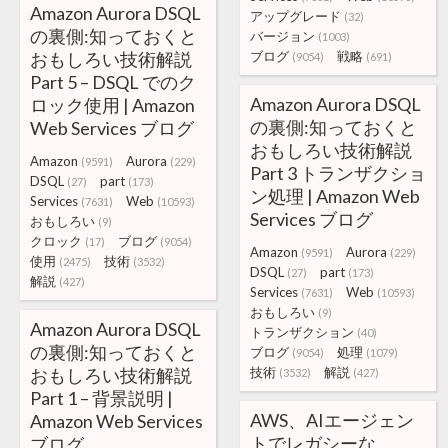
Amazon Aurora DSQL
アップグレード
(32)
の裏側:知っておくと
バージョン
(1003)
おもしろい技術解説
ブログ
戦略
(9054)
(691)
Part 5 – DSQL でのク
Amazon Aurora DSQL
ロック使用 | Amazon
の裏側:知っておくと
Web Services ブログ
おもしろい技術解説
Amazon
Aurora
(9591)
(229)
Part 3 トランザクショ
DSQL
part
(27)
(173)
ン処理 | Amazon Web
Services
Web
(7631)
(10593)
Services ブログ
おもしろい
(9)
クロック
ブログ
(17)
(9054)
Amazon
Aurora
(9591)
(229)
使用
技術
(2475)
(3532)
DSQL
part
(27)
(173)
解説
(427)
Services
Web
(7631)
(10593)
おもしろい
(9)
Amazon Aurora DSQL
トランザクション
(40)
の裏側:知っておくと
ブログ
処理
(9054)
(1079)
おもしろい技術解説
技術
解説
(3532)
(427)
Part 1 – 背景説明 |
AWS、AIエージェン
Amazon Web Services
トでレガシーな
ブログ