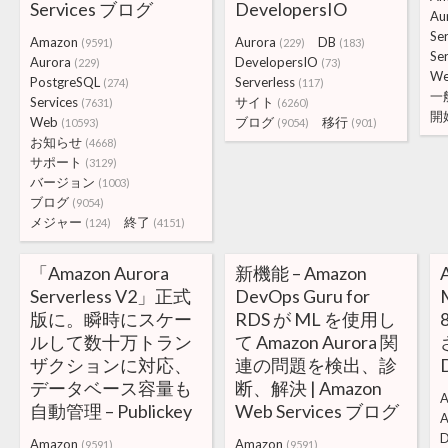
Services ブログ
DevelopersIO
Au
Se
Amazon
Aurora
DB
(9591)
(229)
(183)
Se
Aurora
DevelopersIO
(229)
(73)
W
PostgreSQL
Serverless
(274)
(117)
一
Services
サイト
(7631)
(6260)
開
Web
ブログ
移行
(10593)
(9054)
(901)
お知らせ
(4668)
サポート
(3129)
バージョン
(1003)
ブログ
(9054)
メジャー
終了
(124)
(4151)
「Amazon Aurora
新機能 – Amazon
Serverless V2」正式
DevOps Guru for
版に。瞬時にスケー
RDS が ML を使用し
ルして数十万トラン
て Amazon Aurora 関
ザクションに対応、
連の問題を検出、診
データベース容量も
断、解決 | Amazon
A
自動管理 – Publickey
Web Services ブログ
A
D
Amazon
Amazon
(9591)
(9591)