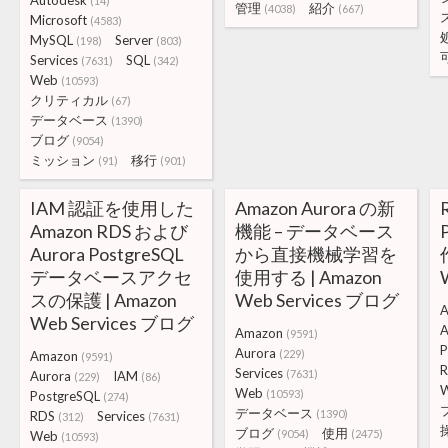
Autodesk
(14)
管理
紹介
(4038)
(667)
Microsoft
(4583)
MySQL
Server
(198)
(803)
Services
SQL
(7631)
(342)
Web
(10593)
クリティカル
(67)
データベース
(1390)
ブログ
(9054)
ミッション
移行
(91)
(901)
IAM 認証を使用した
Amazon Aurora の新
Amazon RDS および
機能 – データベース
Aurora PostgreSQL
から直接機械学習を
データベースアクセ
使用する | Amazon
スの保護 | Amazon
Web Services ブログ
A
Web Services ブログ
A
Amazon
(9591)
P
Aurora
(229)
Amazon
(9591)
Services
(7631)
Aurora
IAM
(229)
(86)
Web
(10593)
PostgreSQL
(274)
データベース
(1390)
RDS
Services
(312)
(7631)
ブログ
使用
(9054)
(2475)
Web
(10593)