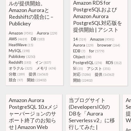
Amazon RDS for
ルが提供開始。
PostgreSQLおよび
Amazon Auroraと
Amazon Aurora
Redshiftの競合に –
PostgreSQL対応版を
Publickey
提供開始 | アシスト
Amazon
Aurora
(9591)
(229)
AWS
DB
14
Amazon
(4619)
(183)
(519)
(9591)
HeatWave
Aurora
browser
(15)
(229)
(264)
MySQL
EDB
for
(198)
(7)
(5779)
Publickey
Object
(3250)
(39)
Redshift
イン
PostgreSQL
RDS
(193)
(837)
(274)
(312)
オラクル
メモリ
SI
アシスト
(325)
(474)
(35)
(351)
分散
提供
対応
提供
(289)
(16563)
(5286)
(16563)
競合
開始
開始
(97)
(22402)
(22402)
Amazon Aurora
当ブログサイト
A
PostgreSQL 10.xメジ
(DevelopersIO)の
S
ャーバージョンのサ
DBを「Aurora
提
ポート終了のお知ら
Serverless v2」に移
W
せ | Amazon Web
行してみた |
Am