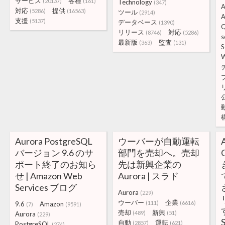
サービス
各種
(20137)
(161)
Technology
(347)
A
対応
提供
(5286)
(16563)
ツール
(2914)
A
支援
(5137)
データベース
(1390)
リリース
対応
(8746)
(5286)
s
最新版
監査
(363)
(131)
S
Aurora PostgreSQL
ウーバーが自動運転
バージョン 9.6 のサ
部門を売却へ。売却
ポート終了のお知ら
先は新興企業の
せ | Amazon Web
Aurora | スラド
Services ブログ
Aurora
(229)
ウーバー
企業
(111)
(6616)
9.6
Amazon
(7)
(9591)
売却
新興
(489)
(51)
Aurora
(229)
自動
運転
(2857)
(621)
PostgreSQL
(274)