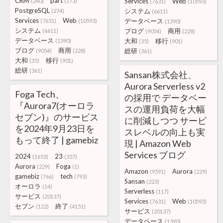
CRM
part
Services
Web
(240)
(173)
(7631)
(10593)
PostgreSQL
システム
(274)
(6611)
Services
Web
データベース
(7631)
(10593)
(1390)
システム
ブログ
商用
(6611)
(9054)
(228)
データベース
大和
移行
(1390)
(35)
(901)
ブログ
商用
総研
(9054)
(228)
(361)
大和
移行
(35)
(901)
総研
(361)
Sansan株式会社、
Aurora Serverless v2
Foga Tech、
の採用で データベー
『Aurora7(オーロラ
スの運用負荷を大幅
セブン)』のサービス
に削減しつつ サービ
を2024年9月23日を
スレベルの向上も実
もって終了 | gamebiz
現 | Amazon Web
Services ブログ
2024
23
(1653)
(357)
Aurora
Foga
(229)
(1)
Amazon
Aurora
(9591)
(229)
gamebiz
tech
(766)
(793)
Sansan
(223)
オーロラ
(14)
Serverless
(117)
サービス
(20137)
Services
Web
(7631)
(10593)
セブン
終了
(122)
(4151)
サービス
(20137)
データベース
(1390)