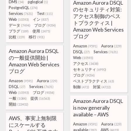
DMS
pglogical
Amazon Aurora DSQL
(54)
(1)
PostgreSQL
(274)
のセキュリティ対策:
Services
Test
(7631)
(111)
アクセス制御のベス
Web
イン
(10593)
(837)
トプラクティス |
データ
ブログ
(7494)
(9054)
Amazon Web Services
プラグ
使用
(189)
(2475)
ブログ
比較
移行
(229)
(901)
Amazon
Aurora
(9591)
(229)
Amazon Aurora DSQL
DSQL
Services
(27)
(7631)
の一般提供開始 |
Web
(10593)
Amazon Web Services
アクセス
(3438)
セキュリティ
(6990)
ブログ
ブログ
(9054)
Amazon
Aurora
ベストプラクティス
(9591)
(229)
(63)
DSQL
Services
制御
対策
(27)
(7631)
(472)
(4722)
Web
ブログ
(10593)
(9054)
一般
提供
(1084)
(16563)
Amazon Aurora DSQL
開始
(22402)
is now generally
available – AWS
AWS、事実上無制限
にスケールする
Amazon
Aurora
(9591)
(229)
available
AWS
(392)
(4619)