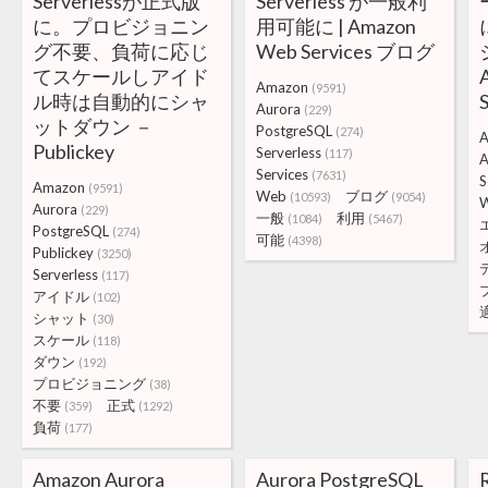
Serverlessが正式版
Serverless が一般利
に。プロビジョニン
用可能に | Amazon
グ不要、負荷に応じ
Web Services ブログ
てスケールしアイド
Amazon
(9591)
ル時は自動的にシャ
Aurora
(229)
ットダウン －
PostgreSQL
(274)
A
Publickey
Serverless
(117)
A
Services
(7631)
S
Amazon
(9591)
Web
ブログ
(10593)
(9054)
Aurora
(229)
一般
利用
(1084)
(5467)
PostgreSQL
(274)
可能
(4398)
Publickey
(3250)
Serverless
(117)
アイドル
(102)
シャット
(30)
スケール
(118)
ダウン
(192)
プロビジョニング
(38)
不要
正式
(359)
(1292)
負荷
(177)
Amazon Aurora
Aurora PostgreSQL