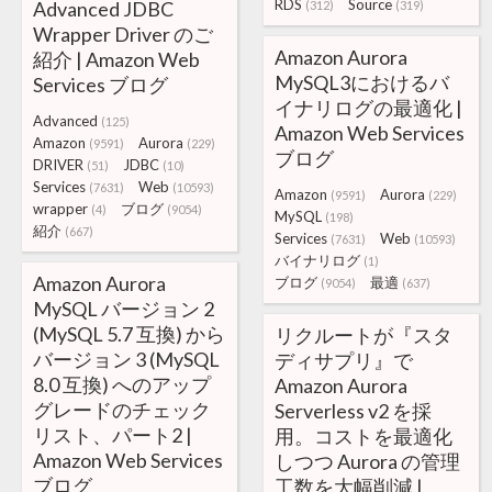
RDS
Source
Advanced JDBC
(312)
(319)
Wrapper Driver のご
Amazon Aurora
紹介 | Amazon Web
MySQL3におけるバ
Services ブログ
イナリログの最適化 |
Advanced
(125)
Amazon Web Services
Amazon
Aurora
(9591)
(229)
ブログ
DRIVER
JDBC
(51)
(10)
Services
Web
(7631)
(10593)
Amazon
Aurora
(9591)
(229)
wrapper
ブログ
(4)
(9054)
MySQL
(198)
紹介
(667)
Services
Web
(7631)
(10593)
バイナリログ
(1)
Amazon Aurora
ブログ
最適
(9054)
(637)
MySQL バージョン 2
(MySQL 5.7 互換) から
リクルートが『スタ
バージョン 3 (MySQL
ディサプリ』で
8.0 互換) へのアップ
Amazon Aurora
グレードのチェック
Serverless v2 を採
リスト、パート2 |
用。コストを最適化
Amazon Web Services
しつつ Aurora の管理
ブログ
工数を大幅削減 |