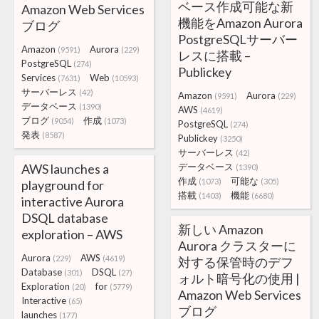
ベース作成可能な新
Amazon Web Services
機能をAmazon Aurora
ブログ
PostgreSQLサーバー
Amazon
Aurora
(9591)
(229)
レスに搭載 –
PostgreSQL
(274)
Publickey
Services
Web
(7631)
(10593)
サーバーレス
(42)
Amazon
Aurora
(9591)
(229)
データベース
(1390)
AWS
(4619)
ブログ
作成
(9054)
(1073)
PostgreSQL
(274)
発表
(8587)
Publickey
(3250)
サーバーレス
(42)
AWS launches a
データベース
(1390)
作成
可能な
(1073)
(305)
playground for
搭載
機能
(1403)
(6680)
interactive Aurora
DSQL database
新しい Amazon
exploration – AWS
Aurora クラスターに
Aurora
AWS
(229)
(4619)
対する保管時のデフ
Database
DSQL
(301)
(27)
ォルト暗号化の使用 |
Exploration
for
(20)
(5779)
Amazon Web Services
Interactive
(65)
ブログ
launches
(177)