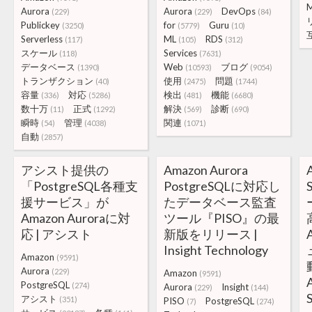
Aurora
Aurora
DevOps
(229)
(229)
(84)
Publickey
for
Guru
(3250)
(5779)
(10)
Serverless
ML
RDS
(117)
(105)
(312)
スケール
Services
(118)
(7631)
データベース
Web
ブログ
(1390)
(10593)
(9054)
トランザクション
使用
問題
(40)
(2475)
(1744)
容量
対応
検出
機能
(336)
(5286)
(481)
(6680)
数十万
正式
解決
診断
(11)
(1292)
(569)
(690)
瞬時
管理
関連
(54)
(4038)
(1071)
自動
(2857)
アシスト提供の
Amazon Aurora
「PostgreSQL各種支
PostgreSQLに対応し
援サービス」が
たデータベース監査
Amazon Auroraに対
ツール『PISO』の最
応 | アシスト
新版をリリース |
Insight Technology
Amazon
(9591)
Aurora
(229)
Amazon
(9591)
PostgreSQL
(274)
Aurora
Insight
(229)
(144)
アシスト
(351)
PISO
PostgreSQL
(7)
(274)