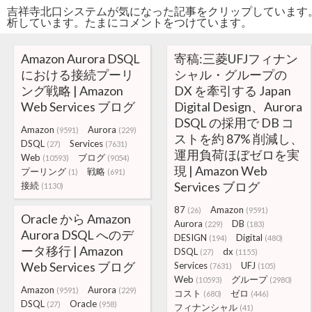
吉祥寺北口システムが気になった記事をクリップしています
析しています。たまにコメントをつけています。
Amazon Aurora DSQL
寄稿:三菱UFJフィナン
における接続プーリ
シャル・グループの
ング戦略 | Amazon
DX を牽引する Japan
Web Services ブログ
Digital Design、Aurora
DSQL の採用で DB コ
Amazon
Aurora
(9591)
(229)
ストを約 87% 削減し、
DSQL
Services
(27)
(7631)
運用負荷ほぼゼロを実
Web
ブログ
(10593)
(9054)
現 | Amazon Web
プーリング
戦略
(1)
(691)
Services ブログ
接続
(1130)
87
Amazon
(26)
(9591)
Oracle から Amazon
Aurora
DB
(229)
(183)
Aurora DSQL へのデ
DESIGN
Digital
(194)
(480)
ータ移行 | Amazon
DSQL
dx
(27)
(1155)
Web Services ブログ
Services
UFJ
(7631)
(105)
Web
グループ
(10593)
(2980)
Amazon
Aurora
(9591)
(229)
コスト
ゼロ
(680)
(446)
DSQL
Oracle
(27)
(958)
フィナンシャル
(41)