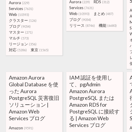
Aurora
RDS
(229)
(312)
Aurora
(229)
Services
(7631)
Services
(7631)
A
Web
まとめ
(10593)
(487)
Web
(10593)
A
ブログ
(9054)
クラスター
(126)
リリース
機能
(8746)
(6680)
ブログ
(9054)
S
マスター
(271)
マルチ
(573)
リージョン
(356)
対応
東京
(5286)
(1565)
Amazon Aurora
IAM 認証を使用し
Global Database を使
て、pgAdmin
った Aurora
Amazon Aurora
PostgreSQL 災害復旧
PostgreSQL または
ソリューション |
Amazon RDS for
Amazon Web
PostgreSQL に接続す
Services ブログ
る | Amazon Web
Services ブログ
Amazon
A
(9591)