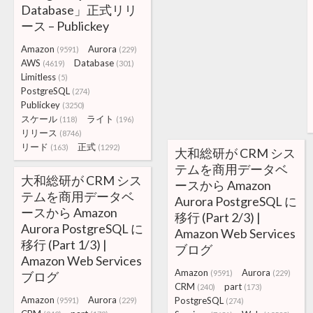
Database」正式リリ
ース – Publickey
Amazon
Aurora
(9591)
(229)
AWS
Database
(4619)
(301)
Limitless
(5)
PostgreSQL
(274)
Publickey
(3250)
スケール
ライト
(118)
(196)
リリース
(8746)
リード
正式
(163)
(1292)
大和総研が CRM シス
テムを商用データベ
大和総研が CRM シス
ースから Amazon
テムを商用データベ
Aurora PostgreSQL に
ースから Amazon
移行 (Part 2/3) |
Aurora PostgreSQL に
Amazon Web Services
移行 (Part 1/3) |
ブログ
Amazon Web Services
Amazon
Aurora
(9591)
(229)
ブログ
CRM
part
(240)
(173)
Amazon
Aurora
PostgreSQL
(9591)
(229)
(274)