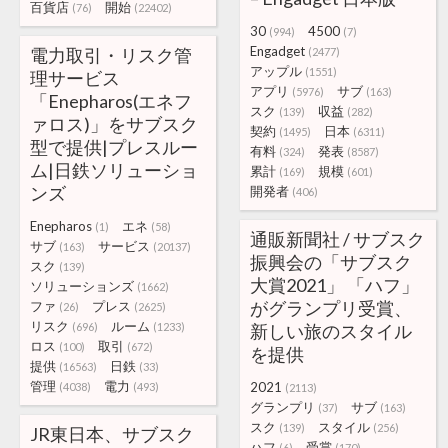
百貨店
開始
(76)
(22402)
30
4500
(994)
(7)
Engadget
電力取引・リスク管
(2477)
アップル
(1551)
理サービス
アプリ
サブ
(5976)
(163)
「Enepharos(エネフ
スク
収益
(139)
(282)
ァロス)」をサブスク
契約
日本
(1495)
(6311)
型で提供|プレスルー
有料
発表
(324)
(8587)
ム|日鉄ソリューショ
累計
規模
(169)
(601)
ンズ
開発者
(406)
Enepharos
エネ
(1)
(58)
通販新聞社 / サブスク
サブ
サービス
(163)
(20137)
振興会の「サブスク
スク
(139)
大賞2021」 「ハフ」
ソリューションズ
(1662)
がグランプリ受賞、
ファ
プレス
(26)
(2625)
リスク
ルーム
(696)
(1233)
新しい旅のスタイル
ロス
取引
(100)
(672)
を提供
提供
日鉄
(16563)
(33)
管理
電力
2021
(4038)
(493)
(2113)
グランプリ
サブ
(37)
(163)
スク
スタイル
(139)
(256)
JR東日本、サブスク
ハフ
受賞
(6)
(170)