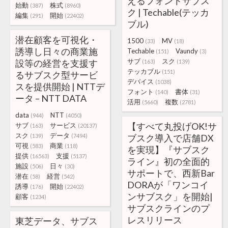
えるフォントサブス
始動
株式
(387)
(8960)
ク | Techable(テッカ
編集
開始
(291)
(22402)
ブル)
潜在顧客を可視化・
1500
MV
(33)
(18)
誘導し日々の商業施
Techable
Vaundy
(151)
(3)
サブ
スク
設等の経営を支援す
(163)
(139)
テッカブル
(151)
るサブスク型サービ
デバイス
(1038)
スを提供開始 | NTTデ
フォント
書体
(140)
(31)
ータ – NTT DATA
活用
複数
(5660)
(2781)
data
NTT
(944)
(4050)
【すべて丸投げOK!サ
サブ
サービス
(163)
(20137)
スク
データ
(139)
(7494)
ブスク導入で店舗DX
可視
商業
(583)
(118)
を実現】『サブスク
提供
支援
(16563)
(5137)
ライン』初の全面的
施設
日々
(506)
(30)
サポートで、西新Bar
潜在
経営
(58)
(542)
DORAが「ワンコイ
誘導
開始
(176)
(22402)
ンサブスク」を開始|
顧客
(1234)
サブスクラインのプ
レスリリース
東芝データ、サブス