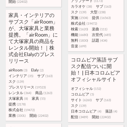
アップデート
(1173)
開始
(22402)
カラオケ
サブ
(38)
(163)
スク
大型
(139)
(238)
家具・インテリアの
実施
提供
(2504)
(16563)
サブスク「airRoom」
株式会社
(19472)
が、大塚家具と業務
検索
楽曲
(1620)
(111)
提携。「airRoom」に
機能
次世代
(6680)
(685)
て大塚家具の商品を
無料
話題
(1830)
(434)
音楽
(699)
レンタル開始！｜株
式会社Elalyのプレス
コロムビア落語 サブ
リリース
スク配信ついに開
airRoom
Elaly
(3)
(2)
始！ | 日本コロムビア
インテリア
サブ
(35)
(163)
オフィシャルサイト
スク
(139)
プレスリリース
(19523)
オフィシャル
(152)
レンタル
商品
(364)
(1263)
コロムビア
(5)
大塚家具
家具
(8)
(55)
サイト
サブ
(6260)
(163)
提携
(2178)
スク
(139)
株式会社
(19472)
日本コロムビア
落語
(4)
(4)
業務
開始
(3301)
(22402)
配信
開始
(3489)
(22402)