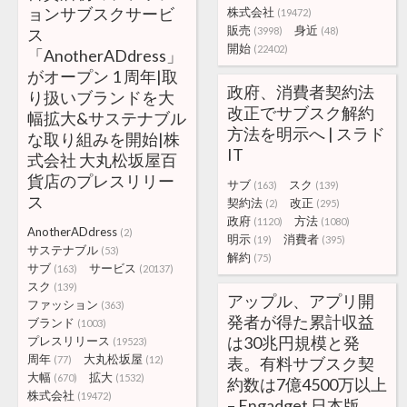
ョンサブスクサービ
株式会社
(19472)
販売
身近
ス
(3998)
(48)
開始
(22402)
「AnotherADdress」
がオープン 1 周年|取
政府、消費者契約法
り扱いブランドを大
改正でサブスク解約
幅拡大&サステナブル
方法を明示へ | スラド
な取り組みを開始|株
IT
式会社 大丸松坂屋百
貨店のプレスリリー
サブ
スク
(163)
(139)
ス
契約法
改正
(2)
(295)
政府
方法
(1120)
(1080)
AnotherADdress
(2)
明示
消費者
(19)
(395)
サステナブル
(53)
解約
(75)
サブ
サービス
(163)
(20137)
スク
(139)
アップル、アプリ開
ファッション
(363)
発者が得た累計収益
ブランド
(1003)
は30兆円規模と発
プレスリリース
(19523)
周年
大丸松坂屋
(77)
(12)
表。有料サブスク契
大幅
拡大
(670)
(1532)
約数は7億4500万以上
株式会社
(19472)
– Engadget 日本版