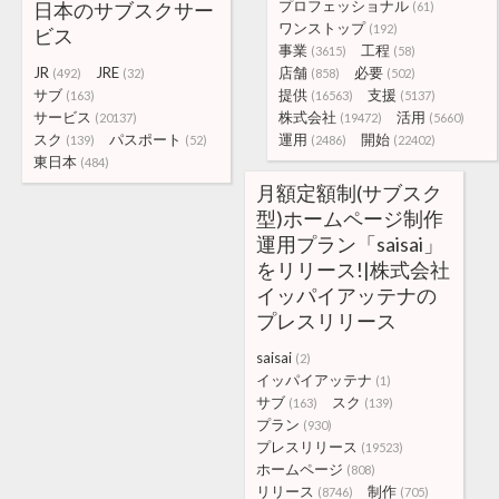
プロフェッショナル
日本のサブスクサー
(61)
ワンストップ
(192)
ビス
事業
工程
(3615)
(58)
JR
JRE
店舗
必要
(492)
(32)
(858)
(502)
サブ
提供
支援
(163)
(16563)
(5137)
サービス
株式会社
活用
(20137)
(19472)
(5660)
スク
パスポート
運用
開始
(139)
(52)
(2486)
(22402)
東日本
(484)
月額定額制(サブスク
型)ホームページ制作
運用プラン「saisai」
をリリース!|株式会社
イッパイアッテナの
プレスリリース
saisai
(2)
イッパイアッテナ
(1)
サブ
スク
(163)
(139)
プラン
(930)
プレスリリース
(19523)
ホームページ
(808)
リリース
制作
(8746)
(705)