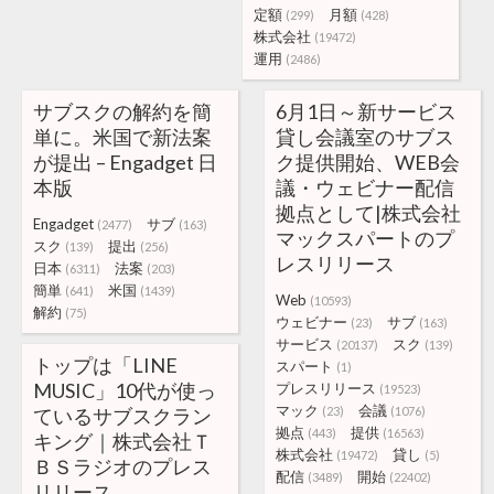
定額
月額
(299)
(428)
株式会社
(19472)
運用
(2486)
サブスクの解約を簡
6月1日～新サービス
単に。米国で新法案
貸し会議室のサブス
が提出 – Engadget 日
ク提供開始、WEB会
本版
議・ウェビナー配信
拠点として|株式会社
Engadget
サブ
(2477)
(163)
マックスパートのプ
スク
提出
(139)
(256)
レスリリース
日本
法案
(6311)
(203)
簡単
米国
(641)
(1439)
Web
(10593)
解約
(75)
ウェビナー
サブ
(23)
(163)
サービス
スク
(20137)
(139)
トップは「LINE
スパート
(1)
MUSIC」10代が使っ
プレスリリース
(19523)
マック
会議
ているサブスクラン
(23)
(1076)
拠点
提供
(443)
(16563)
キング｜株式会社Ｔ
株式会社
貸し
(19472)
(5)
ＢＳラジオのプレス
配信
開始
(3489)
(22402)
リリース