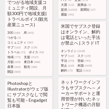
でつがる地域支援コ
大賞
振興会
(112)
(5)
ミュニティ開設、月
提供
新聞社
(16563)
(67)
額300円で地域支援|
通販
(591)
トラベルボイス(観光
産業ニュース)
米国でサブスク登録
はオンライン、解約
300
JR
(180)
(492)
は電話といった手法
つがる
(2)
が禁止へ | スラド IT
コミュニティ
(587)
サブ
スク
(163)
(139)
オンライン
(2109)
トラベル
ボイス
(75)
(90)
サブ
スク
(163)
(139)
地域
支援
(773)
(5137)
手法
登録
(370)
(785)
月額
東日本
(428)
(484)
禁止
米国
(624)
(1439)
産業
観光
(642)
(286)
解約
電話
(75)
(1363)
開設
(824)
ネットワークインフ
Photoshopと
ラもサブスクへ～ メ
Illustratorがウェブ版
ーカーサポートと運
に サブスクなしで閲
用管理が付いたネッ
覧も可能 – Engadget
トワーク機器の月額
日本版