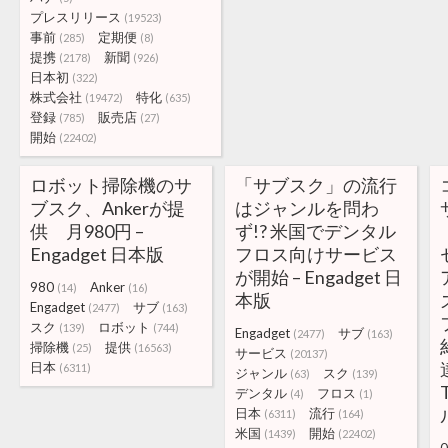
プレスリリース
(19523)
事前
定期便
(285)
(8)
提携
新聞
(2178)
(926)
日本初
(322)
株式会社
特化
(19472)
(635)
登録
販売店
(785)
(27)
開始
(22402)
ロボット掃除機のサ
「サブスク」の流行
ブスク、Ankerが提
はジャンルを問わ
供 月980円 –
ず!? 米国でデンタル
Engadget 日本版
フロス向けサービス
が開始 – Engadget 日
980
Anker
(14)
(16)
本版
Engadget
サブ
(2477)
(163)
スク
ロボット
(139)
(744)
Engadget
サブ
(2477)
(163)
掃除機
提供
(25)
(16563)
サービス
(20137)
日本
(6311)
ジャンル
スク
(63)
(139)
デンタル
フロス
(4)
(1)
日本
流行
(6311)
(164)
米国
開始
(1439)
(22402)