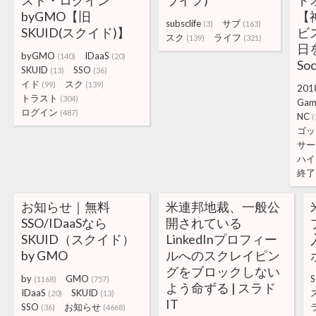
スト・ログイン
ライフ)
ド
byGMO【旧
【
subsclife
サブ
(3)
(163)
SKUID(スクイド)】
ビス
スク
ライフ
(139)
(321)
日
byGMO
IDaaS
(140)
(20)
Soc
SKUID
SSO
(13)
(36)
イド
スク
(99)
(139)
201
トラスト
(304)
Gam
ログイン
(487)
NC
(
ゴッ
サー
ハイ
終了
お知らせ｜無料
米連邦地裁、一般公
SSO/IDaaSなら
開されている
SKUID（スクイド）
LinkedInプロフィー
by GMO
ルへのスクレイピン
グをブロックしない
by
GMO
S
(1168)
(757)
よう命ずる | スラド
IDaaS
SKUID
(20)
(13)
IT
SSO
お知らせ
(36)
(4668)