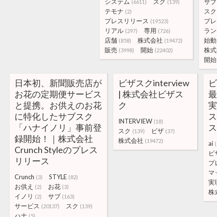
システム
スク
サブ
(6611)
(139)
テモナ
スク
(2)
プレスリリース
プレ
(19523)
リアル
専用
ラン
(297)
(726)
店舗
株式会社
始動
(858)
(19472)
販売
開始
株式
(3998)
(22402)
開始
日本初、新聞販売店が
ビザスクinterview
ビ
お花の定期便サービス
| 株式会社ビザス
と提携。お供えのお花
ク
に特化したサブスク
INTERVIEW
(18)
「ハナイノリ」事前登
スク
ビザ
(139)
(37)
録開始！｜株式会社
株式会社
(19472)
ai
Crunch Styleのプレス
ビ
リリース
プ
マ
Crunch
STYLE
(3)
(82)
実
お供え
お花
(2)
(3)
株
イノリ
サブ
(2)
(163)
サービス
スク
(20137)
(139)
ハナ
(5)