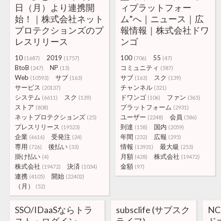
日（月）より連携開
ィプラットフォー
始！｜株式会社ネット
ム”へ｜ニュース｜広
プロテクションズのプ
報情報｜株式会社ドワ
レスリリース
ンゴ
10
2019
100
55
(1687)
(1757)
(706)
(47)
BtoB
NP
コミュニティ
(247)
(13)
(587)
Web
サブ
サブ
スク
(10593)
(163)
(163)
(139)
サービス
チャンネル
(20137)
(321)
システム
スク
ドワンゴ
ファン
(6611)
(139)
(106)
(365)
ストア
プラットフォーム
(808)
(2931)
ネットプロテクションズ
ユーザー
会員
(25)
(2248)
(586)
プレスリリース
到達
国内
(19523)
(158)
(2059)
企業
受発注
年間
広報
(6616)
(24)
(232)
(295)
専用
後払い
情報
最大級
(726)
(33)
(13931)
(253)
掛け払い
月額
株式会社
(4)
(428)
(19472)
株式会社
決済
金額
(19472)
(1034)
(97)
連携
開始
(4105)
(22402)
（月）
(52)
SSO/IDaaSならトラ
subsclife (サブスク
N