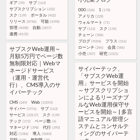
ギア
サブ
(39)
(163)
サブスクリプション
(202)
000
1
(324)
(178)
スク
ポータル
(139)
(402)
アメリカ
(228)
リリース
可能
(8746)
(4398)
ウォルマート
(71)
管理
自動
(4038)
(2857)
サブ
スク
(163)
(139)
連携
(4105)
チェーン
(584)
ブログ
プラス
(9054)
(316)
ローンチ
会員
サブスクWeb運用～
(246)
(586)
小売
研究
(307)
(2321)
月額5万円でページ数
無制限対応｜Webマ
サイバーテック、
ネージドサービス
「サブスクWeb運
（運用・運営代
用」サービスを開始
行）、CMS導入のサ
～サブスクリプショ
イバーテック
ンによるリーズナブ
CMS
Web
(249)
(10593)
ルなWeb運用保守サ
サイバー
サブ
(1976)
(163)
ービスを開始～ | 多言
サービス
スク
(20137)
(139)
語マニュアル管理シ
テック
ページ数
(372)
(4)
ステムとコンサルテ
マネージド
代行
(398)
(390)
ィングのサイバーテ
対応
導入
(5286)
(3683)
月額
無制限
(428)
(78)