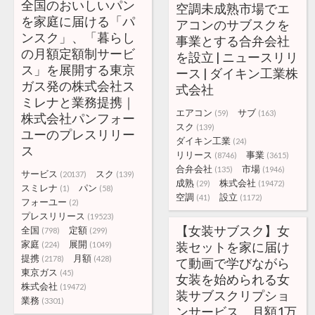
全国のおいしいパン
空調未成熟市場でエ
を家庭に届ける「パ
アコンのサブスクを
ンスク」、「暮らし
事業とする合弁会社
の月額定額制サービ
を設立 | ニュースリリ
ス」を展開する東京
ース | ダイキン工業株
ガス発の株式会社ス
式会社
ミレナと業務提携｜
エアコン
サブ
(59)
(163)
株式会社パンフォー
スク
(139)
ユーのプレスリリー
ダイキン工業
(24)
ス
リリース
事業
(8746)
(3615)
合弁会社
市場
(135)
(1946)
サービス
スク
(20137)
(139)
成熟
株式会社
(29)
(19472)
スミレナ
パン
(1)
(58)
空調
設立
(41)
(1172)
フォーユー
(2)
プレスリリース
(19523)
【女装サブスク】女
全国
定額
(798)
(299)
家庭
展開
装セットを家に届け
(224)
(1049)
提携
月額
(2178)
(428)
て動画で学びながら
東京ガス
(45)
女装を始められる女
株式会社
(19472)
装サブスクリプショ
業務
(3301)
ンサービス、月額1万