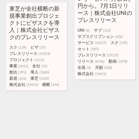
円から。7月1日リリ
東芝が全社横断の新
ース｜株式会社UNIの
規事業創出プロジェ
プレスリリース
クトにビザスクを導
入｜株式会社ビザス
UNI
サブ
(6)
(163)
クのプレスリリース
サブスクリプション
(202)
サービス
スク
(20137)
(139)
スク
ビザ
(139)
(37)
セット
(287)
プレスリリース
(19523)
プレスリリース
(19523)
プロジェクト
(1276)
リリース
動画
(8746)
(2378)
事業
全社
(3615)
(91)
女装
月額
(3)
(428)
創出
導入
(291)
(3683)
株式会社
(19472)
新規
東芝
(632)
(1039)
株式会社
横断
(19472)
(194)