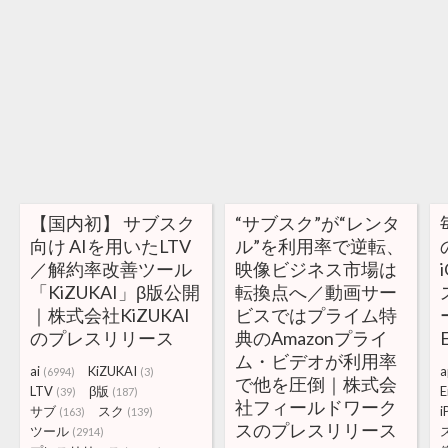
【国内初】 サブスク
“サブスク”が“レンタ
向け AIを用いたLTV
ル”を利用率で逆転、
／解約率改善ツール
映像ビジネス市場は
「KiZUKAI」β版公開
転換点へ／動画サー
｜株式会社KiZUKAI
ビスではプライム特
のプレスリリース
典のAmazonプライ
ム・ビデオが利用率
ai
KiZUKAI
a
(6994)
(3)
で他を圧倒｜株式会
LTV
β版
E
(39)
(187)
社フィールドワーク
サブ
スク
i
(163)
(139)
スのプレスリリース
ツール
(2914)