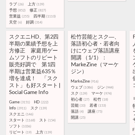
ラブ
上方
(26)
(139)
予想
修正
(852)
(827)
営業益
四半期
(255)
(1110)
天空
好調
(6)
(314)
スクエニHD、第2四
松竹芸能とスク―、
半期の業績予想を上
落語初心者・若者向
方修正 家庭用ゲー
けにウェブ落語講座
ムソフトのリピート
開講 （1/1）：
販売好調で 第1四
MarkeZine（マーケ
半期は営業益635％
ジン）
増を達成！ 「スク
MarkeZine
(916)
スト」も好スタート |
ウェブ
ジン
(1086)
(944)
Social Game Info
スク
マーケ
(139)
(974)
初心者
松竹
(27)
(18)
Game
HD
(3151)
(222)
芸能
若者
(33)
(153)
Info
スク
(2911)
(139)
落語
講座
(4)
(75)
スクエニ
(146)
開講
(25)
スタート
スト
(1168)
(154)
ソフト
(1036)
F
リピート
上方
(19)
(139)