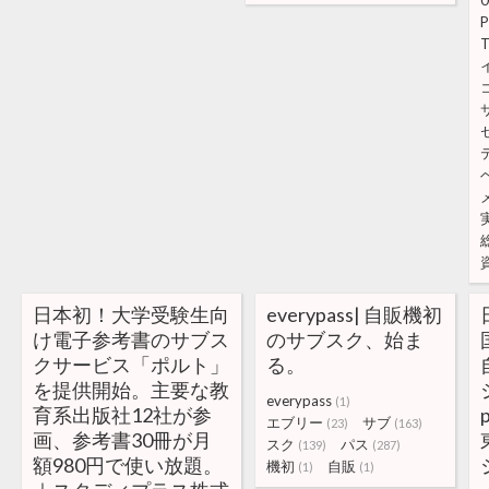
0
P
T
日本初！大学受験生向
everypass| 自販機初
け電子参考書のサブス
のサブスク、始ま
クサービス「ポルト」
る。
を提供開始。主要な教
everypass
(1)
育系出版社12社が参
エブリー
サブ
(23)
(163)
画、参考書30冊が月
スク
パス
(139)
(287)
額980円で使い放題。
機初
自販
(1)
(1)