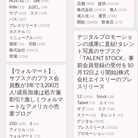
HOSTEL
Life
(5)
(109)
店舗
提供
(858)
(16563)
little
お試し
(12)
(36)
株式会社
無人
(19472)
(192)
サブ
スク
(163)
(139)
省人化
運営
(6)
(1001)
パス
(287)
開始
飲食店
(22402)
(172)
プレスリリース
(19523)
ホステル
(5)
デジタルプロモーショ
リニューアル
(491)
ンの成果に直結!タレン
個室
月額
(36)
(428)
株式会社
ト写真のサブスク
(19472)
登場
(1214)
「TALENT STOCK」事
前会員登録の受付を10
【ウォルマート】、
月12日より開始|株式
サブスクのプラス会
会社エイスリーのプレ
員数が1年で3,200万
スリリース
人!成長加速は処方箋
12
Stock
(1454)
(28)
割引?:激しくウォルマ
Talent
エイ
(13)
(83)
ートなアメリカ小売
サブ
スク
(163)
(139)
業ブログ
スリー
タレント
(63)
(92)
デジタル
(3329)
200
3
(209)
(61)
プレスリリース
(19523)
アメリカ
(228)
プロモーション
(252)
ウォルマート
(71)