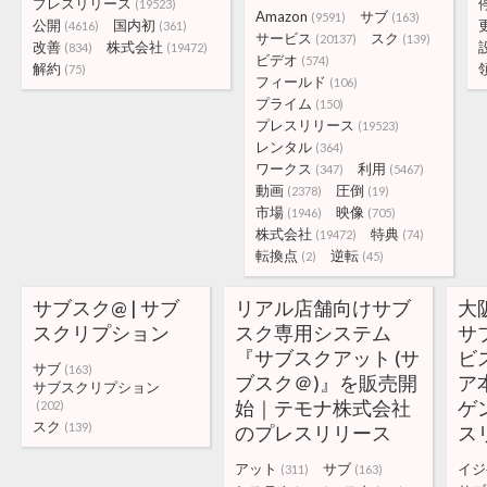
プレスリリース
(19523)
Amazon
サブ
(9591)
(163)
公開
国内初
(4616)
(361)
サービス
スク
(20137)
(139)
改善
株式会社
(834)
(19472)
ビデオ
(574)
解約
(75)
フィールド
(106)
プライム
(150)
プレスリリース
(19523)
レンタル
(364)
ワークス
利用
(347)
(5467)
動画
圧倒
(2378)
(19)
市場
映像
(1946)
(705)
株式会社
特典
(19472)
(74)
転換点
逆転
(2)
(45)
サブスク@ | サブ
リアル店舗向けサブ
大
スクリプション
スク専用システム
サ
『サブスクアット (サ
ビ
サブ
(163)
ブスク＠)』を販売開
ア
サブスクリプション
始｜テモナ株式会社
ゲ
(202)
スク
(139)
のプレスリリース
ス
アット
サブ
イジ
(311)
(163)