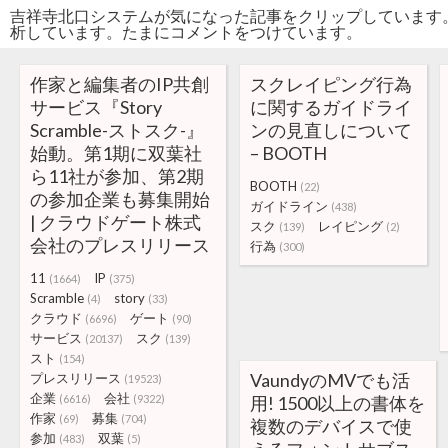
吉祥寺北口システムが気になった記事をクリップしています
析しています。たまにコメントをつけています。
作家と編集者のIP共創
スクレイピング行為
サービス『Story
に関するガイドライ
Scramble-ストスク-』
ンの見直しについて
始動。第1期に双葉社
– BOOTH
ら11社が参加、第2期
BOOTH
(22)
の参加企業も募集開始
ガイドライン
(438)
| クラウドゲート株式
スク
レイピング
(139)
(2)
会社のプレスリリース
行為
(300)
11
IP
(1664)
(375)
Scramble
story
(4)
(33)
クラウド
ゲート
(6696)
(90)
サービス
スク
(20137)
(139)
スト
(154)
VaundyのMVでも活
プレスリリース
(19523)
企業
会社
(6616)
(9322)
用! 1500以上の書体を
作家
募集
(69)
(704)
複数のデバイスで使
参加
双葉
(483)
(5)