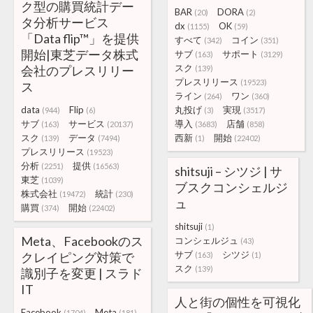
ク型の購買統計デー
BAR
DORA
(20)
(2)
タ分析サービス
dx
OK
(1155)
(59)
「Data flip™」を提供
すべて
コイン
(342)
(351)
開始|東芝データ株式
サブ
サポート
(163)
(3129)
スク
会社のプレスリリー
(139)
プレスリリース
(19523)
ス
ライン
ワン
(264)
(360)
data
Flip
丸投げ
実現
(944)
(6)
(3)
(3517)
サブ
サービス
導入
店舗
(163)
(20137)
(3683)
(858)
スク
データ
西新
開始
(139)
(7494)
(1)
(22402)
プレスリリース
(19523)
分析
提供
(2251)
(16563)
shitsuji – シツジ | サ
東芝
(1039)
ブスクコンシェルジ
株式会社
統計
(19472)
(230)
ュ
購買
開始
(374)
(22402)
shitsuji
(1)
Meta、Facebookのス
コンシェルジュ
(43)
サブ
シツジ
クレイピング対策で
(163)
(1)
スク
(139)
識別子を変更 | スラド
IT
人と街の個性を可視化
Facebook
Meta
(1704)
(181)