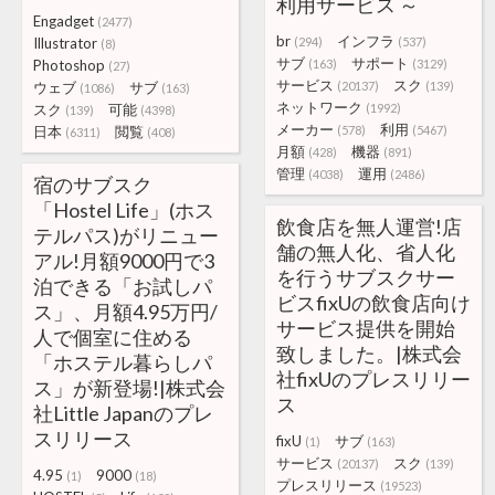
利用サービス ～
Engadget
(2477)
br
インフラ
Illustrator
(294)
(537)
(8)
サブ
サポート
Photoshop
(163)
(3129)
(27)
サービス
スク
ウェブ
サブ
(20137)
(139)
(1086)
(163)
ネットワーク
スク
可能
(1992)
(139)
(4398)
メーカー
利用
日本
閲覧
(578)
(5467)
(6311)
(408)
月額
機器
(428)
(891)
管理
運用
(4038)
(2486)
宿のサブスク
「Hostel Life」(ホス
飲食店を無人運営!店
テルパス)がリニュー
舗の無人化、省人化
アル!月額9000円で3
を行うサブスクサー
泊できる「お試しパ
ビスfixUの飲食店向け
ス」、月額4.95万円/
サービス提供を開始
人で個室に住める
致しました。|株式会
「ホステル暮らしパ
社fixUのプレスリリー
ス」が新登場!|株式会
ス
社Little Japanのプレ
スリリース
fixU
サブ
(1)
(163)
サービス
スク
(20137)
(139)
4.95
9000
(1)
(18)
プレスリリース
(19523)