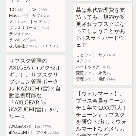
墓は永代管理費を支
10
LINE
(1687)
(2590)
Music
サブ
払っても、規約が変
(377)
(163)
スク
トップ
(139)
(682)
更されサブスクにな
プレスリリース
(19523)
ってしまうことがあ
ラジオ
(186)
る | スラド ハードウ
ランキング
(602)
ェア
株式会社
ＴＢＳ
(19472)
(5)
こと
サブ
(2148)
(163)
サブスク管理の
スク
(139)
AXLGEAR（アクセル
ハードウェア
(3108)
変更
永代
ギア）、サブスクリ
(1363)
(2)
管理
規約
(4038)
(146)
プション管理ポータ
ル iKAZUCHI(雷)と自
【ウォルマート】、
動連携可能な
プラス会員がローン
「AXLGEAR for
チ１年で1,000万人！
iKAZUCHI(雷)」をリ
チェーンもサブスク
リース
を研究？:激しくウォ
AXLGEAR
for
(4)
(5779)
ルマートなアメリカ
iKAZUCHI
アクセル
(1)
(36)
小売業ブログ