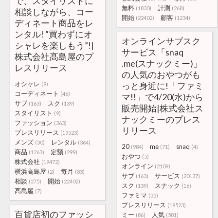
で、スタイリストに
無料
計測
(1830)
(268)
相談しながら、コー
開始
顧客
(22402)
(1234)
ディネート商品をレ
ンタル! “買わずにオ
オンラインサブスク
シャレを楽しもう”!|
サービス「snaq
株式会社髙島屋のプ
.me(スナックミー)」
レスリリース
の人気のおやつがも
オシャレ
っと身近に!「ファミ
(9)
コーディネート
(46)
マ!!」で4/20(水)から
サブ
スク
(163)
(139)
販売開始|株式会社ス
スタイリスト
(9)
ナックミーのプレス
ファッション
(363)
リリース
プレスリリース
(19523)
メンズ
レンタル
(30)
(364)
20
me
snaq
(984)
(71)
(4)
商品
定額
(1263)
(299)
おやつ
(5)
株式会社
(19472)
オンライン
(2109)
横浜高島屋
毎月
(2)
(83)
サブ
サービス
(163)
(20137)
相談
開始
(275)
(22402)
スク
スナック
(139)
(16)
髙島屋
(7)
ファミマ
(35)
プレスリリース
(19523)
百貨店初のファッシ
ミー
人気
(86)
(581)