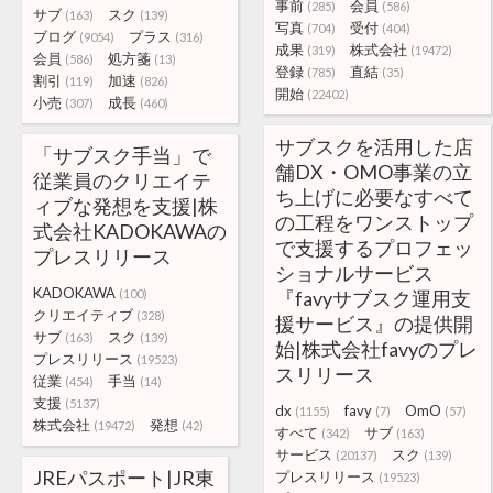
事前
会員
(285)
(586)
サブ
スク
(163)
(139)
写真
受付
(704)
(404)
ブログ
プラス
(9054)
(316)
成果
株式会社
(319)
(19472)
会員
処方箋
(586)
(13)
登録
直結
(785)
(35)
割引
加速
(119)
(826)
開始
(22402)
小売
成長
(307)
(460)
サブスクを活用した店
「サブスク手当」で
舗DX・OMO事業の立
従業員のクリエイテ
ち上げに必要なすべて
ィブな発想を支援|株
の工程をワンストップ
式会社KADOKAWAの
で支援するプロフェッ
プレスリリース
ショナルサービス
KADOKAWA
(100)
『favyサブスク運用支
クリエイティブ
(328)
援サービス』の提供開
サブ
スク
(163)
(139)
始|株式会社favyのプレ
プレスリリース
(19523)
スリリース
従業
手当
(454)
(14)
支援
(5137)
dx
favy
OmO
(1155)
(7)
(57)
株式会社
発想
(19472)
(42)
すべて
サブ
(342)
(163)
サービス
スク
(20137)
(139)
JREパスポート|JR東
プレスリリース
(19523)