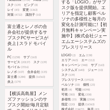
する「LOGIO」がサブ
スク
ピング
(139)
(8)
スク版を提供開始。エ
レイ
変更
(45)
(1363)
リアを指定し顧客ペル
対策
識別子
(4722)
(10)
ソナの多様性と毎月の
変化を計測可能に!【初
富士通とレノボの合
月無料キャンペーン実
弁会社が提供するサ
施中】|株式会社ジェー
ブスクPCサービスが
エムエーシステムズの
炎上 | スラド モバイ
プレスリリース
ル
LOGIO
エム
(2)
(158)
PC
サブ
(1258)
(163)
エリア
エー
(465)
(112)
サービス
スク
(20137)
(139)
キャンペーン
サブ
(948)
(163)
モバイル
(3516)
システムズ
ジェー
(640)
(10)
レノボ
合弁会社
(107)
(135)
スク
(139)
富士通
提供
(1284)
(16563)
プレスリリース
(19523)
炎上
(179)
ペルソナ
個性
(33)
(25)
初月
可能
(4)
(4398)
【横浜高島屋】メン
可視
変化
(583)
(358)
ズファッションのサ
多様性
実施
(35)
(2504)
ブスク開始!毎月定額
指定
提供
(220)
(16563)
株式会社
毎月
(19472)
(83)