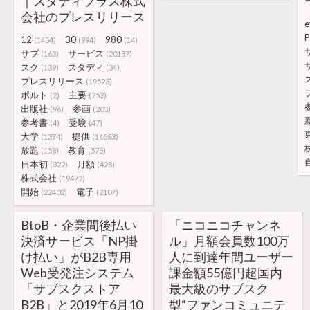
｜スタディプラス株式
会社のプレスリリース
e
P
12
30
980
(1454)
(994)
(14)
サブ
サービス
(163)
(20137)
スク
スタディ
(139)
(34)
プレスリリース
(19523)
ポルト
主要
(2)
(252)
出版社
参画
(96)
(203)
参考書
受験
(4)
(47)
大学
提供
(1374)
(16563)
放題
教育
(158)
(573)
日本初
月額
(322)
(428)
株式会社
(19472)
開始
電子
(22402)
(2107)
BtoB・企業間後払い
「ニコニコチャンネ
決済サービス「NP掛
ル」月額会員数100万
け払い」がB2B専用
人に到達年間ユーザー
Web受発注システム
課金額55億円超国内
「サブスクストア
最大級のサブスク
B2B」と2019年6月10
型“ファンコミュニテ