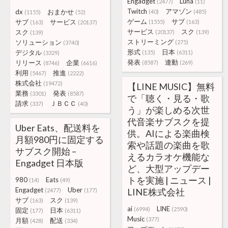
Engadget
Luna
(2477)
(11)
Twitch
アマゾン
dx
おまかせ
(40)
(485)
(1155)
(52)
ゲーム
サブ
サブ
サービス
(1555)
(163)
(163)
(20137)
サービス
スク
スク
(20137)
(139)
(139)
ストリーミング
ソリューション
(275)
(3740)
形式
日本
デジタル
(135)
(6311)
(3329)
発表
連動
リリース
企業
(8587)
(269)
(8746)
(6616)
利用
推進
(5467)
(2222)
株式会社
(19472)
【LINE MUSIC】無料
業務
発表
(3301)
(8587)
で「聴く・見る・歌
請求
ＪＢＣＣ
(337)
(40)
う」が楽しめる次世
代音楽サブスクを提
Uber Eats、配送料を
供。AIによる楽曲検
月額980円に固定する
索や話題の楽曲を歌
サブスク開始 –
えるカラオケ機能な
Engadget 日本版
ど、大型アップデー
トを実施 | ニュース |
980
Eats
(14)
(49)
Engadget
Uber
LINE株式会社
(2477)
(177)
サブ
スク
(163)
(139)
ai
LINE
(6994)
(2590)
固定
日本
(177)
(6311)
Music
(377)
月額
配送
(428)
(334)