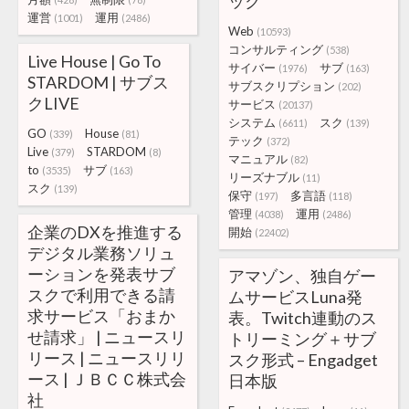
ック
運営
運用
(1001)
(2486)
Web
(10593)
コンサルティング
(538)
Live House | Go To
サイバー
サブ
(1976)
(163)
STARDOM | サブス
サブスクリプション
(202)
クLIVE
サービス
(20137)
システム
スク
(6611)
(139)
GO
House
(339)
(81)
テック
(372)
Live
STARDOM
(379)
(8)
マニュアル
(82)
to
サブ
(3535)
(163)
リーズナブル
(11)
スク
(139)
保守
多言語
(197)
(118)
管理
運用
(4038)
(2486)
企業のDXを推進する
開始
(22402)
デジタル業務ソリュ
ーションを発表サブ
アマゾン、独自ゲー
スクで利用できる請
ムサービスLuna発
求サービス「おまか
表。Twitch連動のス
せ請求」 | ニュースリ
トリーミング＋サブ
リース | ニュースリリ
スク形式 – Engadget
ース | ＪＢＣＣ株式会
日本版
社