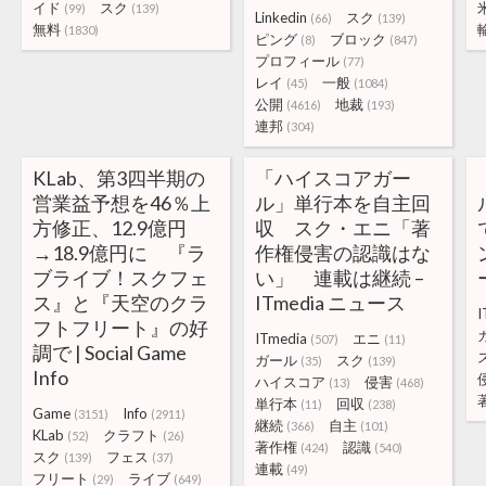
イド
スク
(99)
(139)
Linkedin
スク
(66)
(139)
無料
(1830)
ピング
ブロック
(8)
(847)
プロフィール
(77)
レイ
一般
(45)
(1084)
公開
地裁
(4616)
(193)
連邦
(304)
KLab、第3四半期の
「ハイスコアガー
営業益予想を46％上
ル」単行本を自主回
方修正、12.9億円
収 スク・エニ「著
→18.9億円に 『ラ
作権侵害の認識はな
ブライブ！スクフェ
い」 連載は継続 –
ス』と『天空のクラ
ITmedia ニュース
I
フトフリート』の好
ITmedia
エニ
(507)
(11)
調で | Social Game
ガール
スク
(35)
(139)
Info
ハイスコア
侵害
(13)
(468)
単行本
回収
(11)
(238)
Game
Info
(3151)
(2911)
継続
自主
(366)
(101)
KLab
クラフト
(52)
(26)
著作権
認識
(424)
(540)
スク
フェス
(139)
(37)
連載
(49)
フリート
ライブ
(29)
(649)