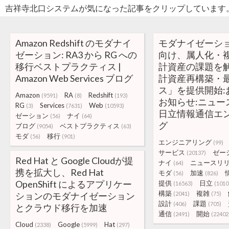
吉祥寺北口システムが気になった記事をクリップしています
Amazon Redshift のモダナイ
モダナイゼーシ
ゼーション: RA3 から RG への
向け、属人化・
移行ベストプラクティス |
計資産の課題を
Amazon Web Services ブログ
計資産再構築・
ス」を提供開始:
Amazon
RA
Redshift
(9591)
(8)
(193)
お知らせ:ニュー
RG
Services
Web
(3)
(7631)
(10593)
日立情報通信エ
ゼーション
ナイ
(56)
(64)
グ
ブログ
ベストプラクティス
(9054)
(63)
モダ
移行
(56)
(901)
エンジニアリング
(99)
サービス
ゼー
(20137)
Red Hat と Google Cloudが提
ナイ
ニュースリ
(64)
携を拡大し、Red Hat
モダ
加速
(56)
(826)
OpenShift によるアプリケー
提供
日立
(16563)
(1010
構築
複雑
ションのモダナイゼーション
(2041)
(75)
設計
課題
(406)
(705)
とクラウド移行を加速
通信
開始
(2491)
(22402
Cloud
Google
Hat
(2338)
(5999)
(297)