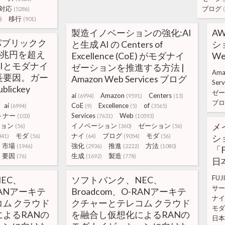
対応
ブログ
(5286)
移行
)
(901)
製造イノベーションの強化:AI
AW
のパブリックク
と生成 AI の Centers of
ショ
0兆円を超え
Excellence (CoE) がモダナイ
We
Iとモダナイ
ゼーションを推進する方法 |
Ama
長要因。ガー
Amazon Web Services ブログ
Serv
lickey
ゼー
ai
Amazon
Centers
(6994)
(9591)
(13)
ブロ
ai
CoE
Excellence
of
(6994)
(9)
(5)
(3565)
トナー
Services
Web
(103)
(7631)
(10593)
メ
ション
イノベーション
ゼーション
(56)
(360)
(56)
モダ
ナイ
ブログ
モダ
341)
(56)
(64)
(9054)
(56)
シ
市場
強化
推進
方法
(1946)
(2936)
(2222)
(1080)
「F
要因
生成
製造
(76)
(1692)
(778)
日
FUJ
EC、
ソフトバンク、NEC、
サー
-RANアーキテ
Broadcom、O-RANアーキテ
ナイ
ム クラウド
クチャーとテレコム クラウド
モダ
よるRANの
を融合し仮想化によるRANの
日本