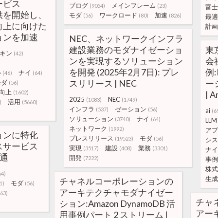
ービス
ブログ
メインフレーム
(9054)
(23)
富士
提供を開始し、
モダ
ワークロード
加速
(56)
(80)
(826)
最適
向上に向けた
計画
ョンを加速
NEC、ネットワークインフラ
建設業務のモダナイゼーショ
東
キン
(42)
ンを実現するソリューション
会社
を開発 (2025年2月7日): プレ
例
ル
ナイ
(46)
(64)
スリリース | NEC
ー
モダ
(56)
向上
(1602)
| 
2025
NEC
(1083)
(1749)
活用
)
(5660)
インフラ
ゼーション
(537)
(56)
ai
(6
ソリューション
ナイ
(3740)
(64)
LLM
ネットワーク
(1992)
アプ
ョンに特化
プレスリリース
モダ
(19523)
(56)
シス
スサービス
実現
建設
業務
(3517)
(408)
(3301)
ナイ
士通
開発
(7222)
事例
株式
64)
生成
チャネルコーポレーションの
モダ
1)
(56)
アーキテクチャモダナイゼー
63)
チャ
ション:Amazon DynamoDB 活
アー
用事例パート 2 ストリーム |