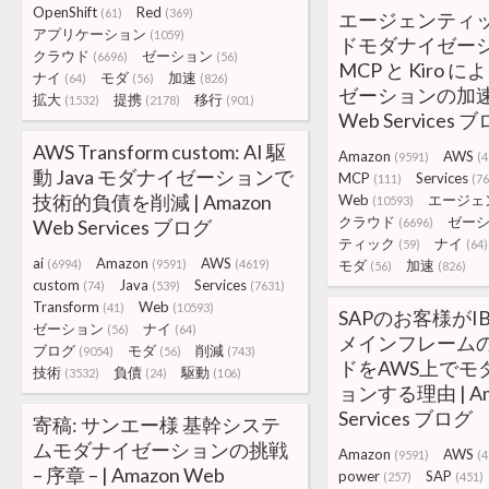
OpenShift
Red
(61)
(369)
エージェンティ
アプリケーション
(1059)
ドモダナイゼーショ
クラウド
ゼーション
(6696)
(56)
MCP と Kiro
ナイ
モダ
加速
(64)
(56)
(826)
ゼーションの加速 |
拡大
提携
移行
(1532)
(2178)
(901)
Web Services 
AWS Transform custom: AI 駆
Amazon
AWS
(9591)
(4
動 Java モダナイゼーションで
MCP
Services
(111)
(76
技術的負債を削減 | Amazon
Web
エージェ
(10593)
クラウド
ゼー
Web Services ブログ
(6696)
ティック
ナイ
(59)
(64)
ai
Amazon
AWS
(6994)
(9591)
(4619)
モダ
加速
(56)
(826)
custom
Java
Services
(74)
(539)
(7631)
Transform
Web
(41)
(10593)
SAPのお客様がIB
ゼーション
ナイ
(56)
(64)
メインフレーム
ブログ
モダ
削減
(9054)
(56)
(743)
ドをAWS上でモ
技術
負債
駆動
(3532)
(24)
(106)
ョンする理由 | Am
Services ブログ
寄稿: サンエー様 基幹システ
ムモダナイゼーションの挑戦
Amazon
AWS
(9591)
(4
– 序章 – | Amazon Web
power
SAP
(257)
(451)