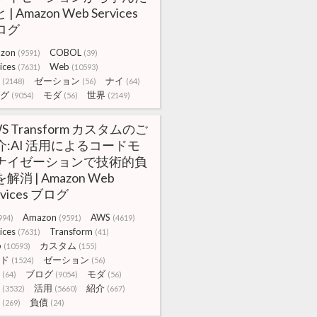
 | Amazon Web Services
ログ
zon
COBOL
(9591)
(39)
ices
Web
(7631)
(10593)
ゼーション
ナイ
(2148)
(56)
(64)
グ
モダ
世界
(9054)
(56)
(2149)
S Transform カスタムのご
介:AI 活用によるコードモ
ナイゼーションで技術的負
解消 | Amazon Web
rvices ブログ
Amazon
AWS
994)
(9591)
(4619)
ices
Transform
(7631)
(41)
b
カスタム
(10593)
(155)
ド
ゼーション
(1524)
(56)
ブログ
モダ
(64)
(9054)
(56)
活用
紹介
(3532)
(5660)
(667)
負債
(269)
(24)