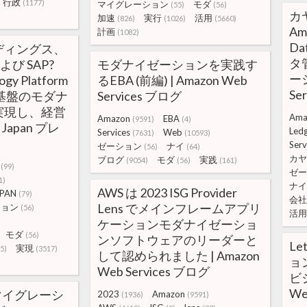
行政
(1177)
マイグレーション
モダ
(55)
(56)
カ
加速
実行
活用
(826)
(1026)
(5660)
Am
計画
(1082)
D
ルディングス、
タ
および SAP?
モダナイゼーションを実践す
ーシ
ogy Platform
るEBA (前編) | Amazon Web
Se
基盤のモダナ
Services ブログ
実現し、経営
Ama
Amazon
EBA
(9591)
(4)
Japan プレ
Led
Services
Web
(7631)
(10593)
Serv
ゼーション
ナイ
(56)
(64)
カヤ
ブログ
モダ
実践
(9054)
(56)
(161)
(99)
ゼー
1)
ナイ
AWS は 2023 ISG Provider
PAN
(79)
会社
Lens でメインフレームアプリ
ション
(56)
活用
ケーションモダナイゼーショ
モダ
(56)
ンソフトウェアのリーダーと
Le
実現
5)
(3517)
して認められました | Amazon
ョ
Web Services ブログ
ビジ
We
lt マイグレーシ
2023
Amazon
(1936)
(9591)