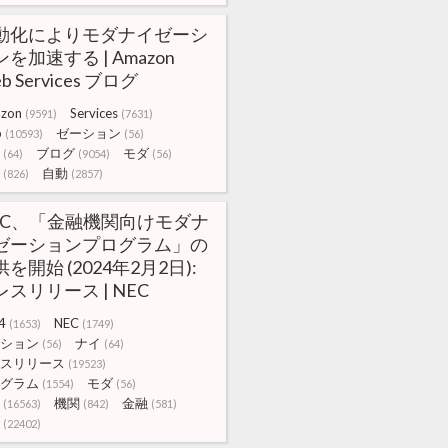
動化によりモダナイゼーシ
を加速する | Amazon
b Services ブログ
zon
Services
(9591)
(7631)
b
ゼーション
(10593)
(56)
ブログ
モダ
(64)
(9054)
(56)
自動
(826)
(2857)
EC、「金融機関向けモダナ
ゼーションプログラム」の
を開始 (2024年2月2日):
レスリリース | NEC
4
NEC
(1653)
(1749)
ション
ナイ
(56)
(64)
スリリース
(19523)
グラム
モダ
(1554)
(56)
機関
金融
(16563)
(842)
(581)
(22402)