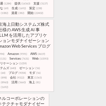
通
提供
支援
(1284)
(16563)
(5137)
な
生成
策定
(69)
(1692)
(238)
資産
開始
(1082)
(382)
(22402)
京海上日動システムズ株式
様の AWS 生成 AI 事
:LLM を活用したアプリケ
ションモダナイゼーション
Amazon Web Services ブログ
Amazon
AWS
994)
(9591)
(4619)
Services
Web
(131)
(7631)
(10593)
リケーション
(1059)
テムズ
ゼーション
(640)
(56)
ブログ
モダ
(64)
(9054)
(56)
会社
東京
(898)
(9322)
(1565)
活用
海上
(8960)
(5660)
(81)
(1692)
ネルコーポレーションの
キテクチャモダナイゼー