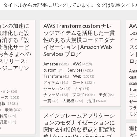
。タイトルから元記事にリンクしています。タグは記事タイト
ョンの加速に
AWS Transform custom ナレ
AW
複雑化した設
ッジアイテムを活用した一貫
Le
解消する「設
性のある大規模コードモダナ
イ
最適化サービ
イゼーション | Amazon Web
ズ
お客さまへの
Services ブログ
ン 
スリリース:
ロ
Amazon
AWS
(9591)
(4619)
ンジニアリン
custom
Services
(74)
(7631)
Ama
Transform
Web
(41)
(10593)
cus
アイテム
コード
(141)
(1524)
scal
ゼーション
ナイ
(56)
(64)
Tra
ション
(56)
ナレッジ
ブログ
モダ
(173)
(9054)
(56)
エン
リース
(1023)
一貫
大規模
活用
(48)
(753)
(5660)
ゼー
情報
(13931)
フラ
最適
)
(637)
モダ
メインフレームアプリケーシ
解消
(269)
ョンのモダナイゼーションに
資産
(382)
実
)
関する包括的な視点と配置戦
ダ
略 | Amazon Web Services ブ