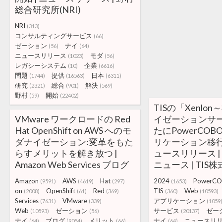
総合研究所(NRI)
NRI
(313)
コンサルティングサービス
(66)
ゼーション
ナイ
(56)
(64)
ニュースリリース
モダ
(1023)
(56)
レガシーシステム
企業
(10)
(6616)
問題
提供
日本
(1744)
(16563)
(6311)
研究
総合
解決
(2321)
(901)
(569)
野村
開始
(59)
(22402)
TISの「Xenlo
VMware ワークロードの Red
イゼーションサ
Hat OpenShift on AWS へのモ
たにPowerCOB
ダナイゼーション:変革をもた
リケーション移行に
らすメリットを解き放つ |
ュースリリース | 2
Amazon Web Services ブログ
ニュース | TIS
Amazon
AWS
Hat
2024
PowerC
(9591)
(4619)
(297)
(1653)
on
OpenShift
Red
TIS
Web
(2008)
(61)
(369)
(360)
(10593)
Services
VMware
アプリケーション
(7631)
(339)
(1059
Web
ゼーション
サービス
ゼー
(10593)
(56)
(20137)
ナイ
ブログ
メリット
ナイ
ニュースリ
(64)
(9054)
(66)
(64)