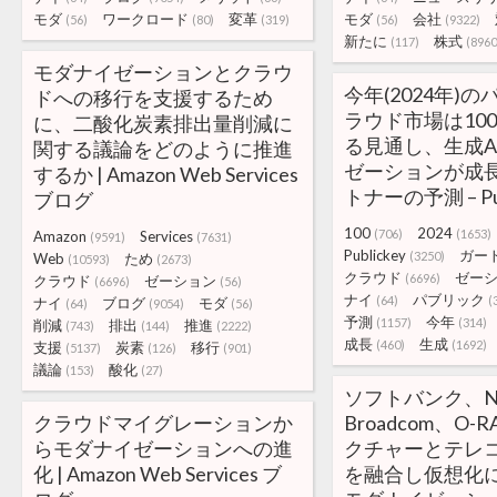
モダ
ワークロード
変革
モダ
会社
(56)
(80)
(319)
(56)
(9322)
新たに
株式
(117)
(8960
モダナイゼーションとクラウ
今年(2024年)
ドへの移行を支援するため
ラウド市場は10
に、二酸化炭素排出量削減に
る見通し、生成A
関する議論をどのように推進
ゼーションが成
するか | Amazon Web Services
トナーの予測 – Pub
ブログ
100
2024
(706)
(1653)
Amazon
Services
(9591)
(7631)
Publickey
ガー
(3250)
Web
ため
(10593)
(2673)
クラウド
ゼー
(6696)
クラウド
ゼーション
(6696)
(56)
ナイ
パブリック
(64)
(
ナイ
ブログ
モダ
(64)
(9054)
(56)
予測
今年
(1157)
(314)
削減
排出
推進
(743)
(144)
(2222)
成長
生成
(460)
(1692)
支援
炭素
移行
(5137)
(126)
(901)
議論
酸化
(153)
(27)
ソフトバンク、N
クラウドマイグレーションか
Broadcom、O
らモダナイゼーションへの進
クチャーとテレコ
化 | Amazon Web Services ブ
を融合し仮想化に