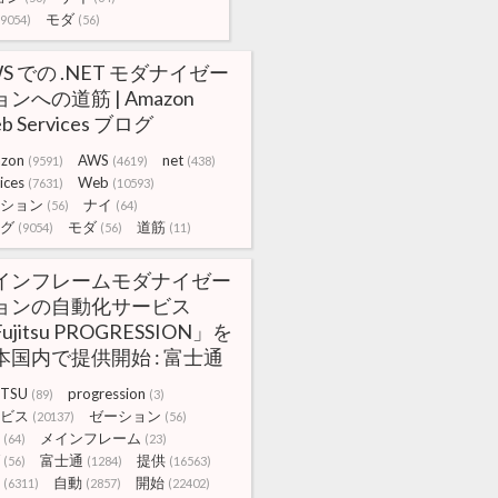
モダ
(9054)
(56)
S での .NET モダナイゼー
ンへの道筋 | Amazon
b Services ブログ
zon
AWS
net
(9591)
(4619)
(438)
ices
Web
(7631)
(10593)
ション
ナイ
(56)
(64)
グ
モダ
道筋
(9054)
(56)
(11)
インフレームモダナイゼー
ョンの自動化サービス
ujitsu PROGRESSION」を
本国内で提供開始 : 富士通
ITSU
progression
(89)
(3)
ビス
ゼーション
(20137)
(56)
メインフレーム
(64)
(23)
富士通
提供
(56)
(1284)
(16563)
自動
開始
(6311)
(2857)
(22402)