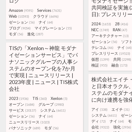
ログ
モダナイゼーシ
共同検証を実施 (2
Amazon
Services
(9591)
(7631)
日): プレスリリース
Web
クラウド
(10593)
(6696)
ゼーション
ナイ
(56)
(64)
2024
28
(1653)
(416)
ブログ
マイグレーション
(9054)
(55)
NEC
RAN
(1749)
(47)
モダ
進化
(56)
(287)
アーキテクチャー
(13)
ゼーション
ソフ
(56)
TISの「Xenlon～神龍 モダナ
テレコム
ナイ
(46)
(64)
プレスリリース
イゼーションサービス」でパ
(19523)
仮想
共同
(1399)
(2298)
ナソニックグループの人事シ
検証
融合
(955)
(173)
ステムのオープン化を7か月
で実現 | ニュースリリース |
株式会社エイチ
2023年度 | ニュース | TIS株式
と日本オラクル
会社
ステムのモダナ
2023
TIS
Xenlon
に向け連携を強
(1936)
(360)
(5)
オープン
グループ
(1684)
(2980)
アイ
エイチ
(538)
(31)
サービス
システム
(20137)
(6611)
システム
ゼー
(6611)
ゼーション
ナイ
(56)
(64)
ディ
ナイ
モ
(72)
(64)
ニュースリリース
(1023)
会社
強化
(9322)
(2936)
パナソニック
モダ
(689)
(56)