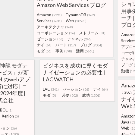
ション:
Amazon Web Services ブログ
用事
Amazon
DynamoDB
(9591)
(162)
ーチ |
Services
Web
(7631)
(10593)
ブロ
アーキテクチャ
(160)
コーポレーション
ストリーム
(56)
(81)
Amazo
ゼーション
チャネル
(56)
(246)
Service
ナイ
パート
ブログ
(64)
(117)
(9054)
アプロ
モダ
事例
活用
(56)
(898)
(5660)
コーポ
チャネ
n～神龍 モダナ
ビジネスを成功に導くモダ
ブログ
動機
ービス」が新
ナイゼーションの必要性 |
(12
OLのwebアプ
LAC WATCH
Amaz
対応 | ニ
LAC
ゼーション
ナイ
(341)
(56)
(64)
Jav
024年度 |
モダ
必要
成功
(56)
(502)
(1301)
ナイゼ
株式会社
Web 
OBOL
(1)
Xenlon
Amazo
(5)
Java
)
(53
ション
Web
(56)
(1
リース
ゼーシ
(1023)