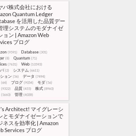
ヤバ株式会社における
azon Quantum Ledger
atabase を活用した品質デー
管理システムのモダナイゼ
ョン | Amazon Web
rvices ブログ
zon
Database
(9591)
(301)
ger
Quantum
(8)
(71)
ices
Web
(7631)
(10593)
バ
システム
(2)
(6611)
ション
データ
(56)
(7494)
ブログ
モダ
(64)
(9054)
(56)
品質
株式
(9322)
(455)
(8960)
管理
(5660)
(4038)
t’s Architect! マイグレーシ
ンとモダナイゼーションで
ネスを効率化 | Amazon
b Services ブログ