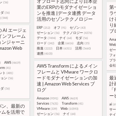
オフロード志向により日本企
ン
(56)
業のERPのモダナイゼーショ
第
ンを推進 |データ連携 データ
ラ
モダ
(56)
由
(544)
活用のセゾンテクノロジー
け
り組
ERP
オフ
セゾン
(212)
(91)
(43)
 の AI エージェ
ブ
ゼーション
テクノロジー
(56)
(4376)
インフレーム
データ
ナイ
モダ
(7494)
(64)
(56)
Ama
ョンジャーニ
ロード
企業
志向
(242)
(6616)
(35)
We
azon Web
推進
日本
活用
(2222)
(6311)
(5660)
ゼー
連携
(4105)
フォ
プラ
AWS
)
(4619)
AWS Transform によるメイン
会社
orm
(41)
フレームと VMware ワークロ
ント
(481)
ードモダナイゼーションの加
最
ション
(56)
速 | Amazon Web Services ブ
計
モダ
(56)
ログ
「
ー
Amazon
AWS
(9591)
(4619)
Services
Transform
(7631)
(41)
ai
(6
パン、最新の
VMware
Web
(339)
(10593)
サー
ームを活用で
ゼーション
ナイ
(56)
(64)
ナイ