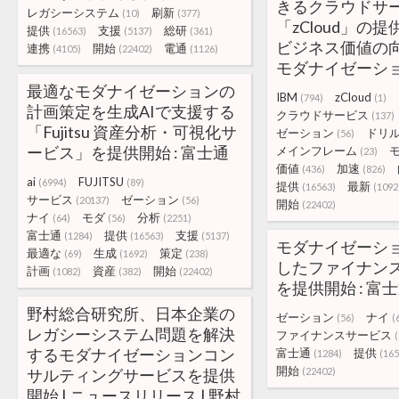
きるクラウドサ
レガシーシステム
刷新
(10)
(377)
「zCloud」の
提供
支援
総研
(16563)
(5137)
(361)
ビジネス価値の
連携
開始
電通
(4105)
(22402)
(1126)
モダナイゼーシ
最適なモダナイゼーションの
IBM
zCloud
(794)
(1)
計画策定を生成AIで支援する
クラウドサービス
(137)
「Fujitsu 資産分析・可視化サ
ゼーション
ドリ
(56)
ービス」を提供開始 : 富士通
メインフレーム
(23)
価値
加速
(436)
(826)
ai
FUJITSU
(6994)
(89)
提供
最新
(16563)
(1092
サービス
ゼーション
(20137)
(56)
開始
(22402)
ナイ
モダ
分析
(64)
(56)
(2251)
富士通
提供
支援
(1284)
(16563)
(5137)
モダナイゼーシ
最適な
生成
策定
(69)
(1692)
(238)
したファイナン
計画
資産
開始
(1082)
(382)
(22402)
を提供開始 : 富
野村総合研究所、日本企業の
ゼーション
ナイ
(56)
(
レガシーシステム問題を解決
ファイナンスサービス
(
するモダナイゼーションコン
富士通
提供
(1284)
(165
開始
サルティングサービスを提供
(22402)
開始 | ニュースリリース | 野村