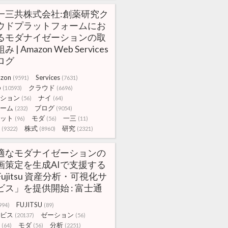
一三共株式会社:創薬研究ク
ウドプラットフォームにお
るモダナイゼーションの取
み | Amazon Web Services
ログ
zon
Services
(9591)
(7631)
b
クラウド
(10593)
(6696)
ション
ナイ
(56)
(64)
ーム
ブログ
(232)
(9054)
ット
モダ
一三
(96)
(56)
(11)
株式
研究
(9322)
(8960)
(2321)
適なモダナイゼーションの
画策定を生成AIで支援する
Fujitsu 資産分析・可視化サ
ビス」を提供開始 : 富士通
FUJITSU
994)
(89)
ビス
ゼーション
(20137)
(56)
モダ
分析
(64)
(56)
(2251)