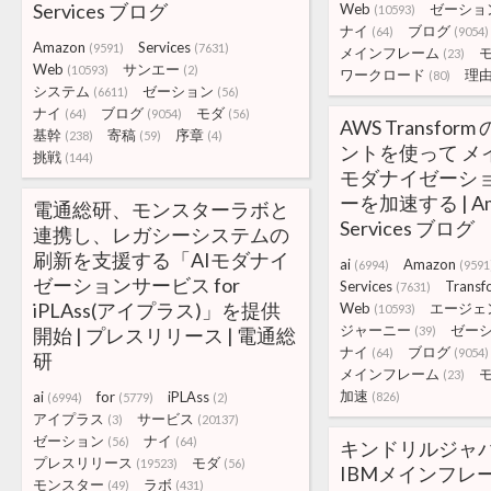
Services ブログ
Web
ゼーショ
(10593)
ナイ
ブログ
(64)
(9054)
Amazon
Services
(9591)
(7631)
メインフレーム
(23)
Web
サンエー
(10593)
(2)
ワークロード
理
(80)
システム
ゼーション
(6611)
(56)
ナイ
ブログ
モダ
(64)
(9054)
(56)
AWS Transform
基幹
寄稿
序章
(238)
(59)
(4)
ントを使って メ
挑戦
(144)
モダナイゼーシ
ーを加速する | Am
電通総研、モンスターラボと
Services ブログ
連携し、レガシーシステムの
刷新を支援する「AIモダナイ
ai
Amazon
(6994)
(9591
ゼーションサービス for
Services
Transf
(7631)
iPLAss(アイプラス)」を提供
Web
エージェ
(10593)
ジャーニー
ゼー
開始 | プレスリリース | 電通総
(39)
ナイ
ブログ
(64)
(9054)
研
メインフレーム
(23)
加速
ai
for
iPLAss
(826)
(6994)
(5779)
(2)
アイプラス
サービス
(3)
(20137)
ゼーション
ナイ
(56)
(64)
キンドリルジャ
プレスリリース
モダ
(19523)
(56)
IBMメインフレ
モンスター
ラボ
(49)
(431)