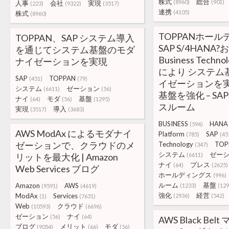
株式
総合
(8960)
(901)
人事
会社
実現
(223)
(9322)
(3517)
連携
(4105)
株式
(8960)
TOPPANホー
TOPPAN、SAP システム導入
SAP S/4HANA?
を通じてシステム基盤のモダ
Business Technol
ナイゼーションを実現
により システム
SAP
TOPPAN
(451)
(79)
イゼーションを
システム
ゼーション
(6611)
(56)
基盤を強化 – SAP 
ナイ
モダ
基盤
(64)
(56)
(1295)
スルーム
実現
導入
(3517)
(3683)
BUSINESS
HANA
(594)
AWS ModAx によるモダナイ
Platform
SAP
(785)
(45
ゼーションで、クラウドのメ
Technology
TOP
(347)
システム
ゼー
リットを最大化 | Amazon
(6611)
ナイ
プレス
(64)
(2625)
Web Services ブログ
ホールディングス
(996)
ルーム
基盤
Amazon
AWS
(1233)
(129
(9591)
(4619)
強化
経営
ModAx
Services
(2936)
(542)
(1)
(7631)
Web
クラウド
(10593)
(6696)
ゼーション
ナイ
(56)
(64)
AWS Black Be
ブログ
メリット
モダ
(9054)
(66)
(56)