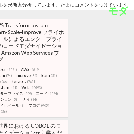
ルを形態素分析しています。たまにコメントをつけています。
モダ
S Transform custom:
arn-Scale-Improve フライホ
ールによるエンタープライ
のコードモダナイゼーショ
| Amazon Web Services ブ
グ
zon
AWS
(9591)
(4619)
tom
improve
learn
(74)
(34)
(51)
e
Services
(66)
(7631)
nsform
Web
(41)
(10593)
タープライズ
コード
(509)
(1524)
ション
ナイ
(56)
(64)
イホイール
ブログ
(6)
(9054)
(56)
世界における COBOL のモ
ナイゼーションから学んだ