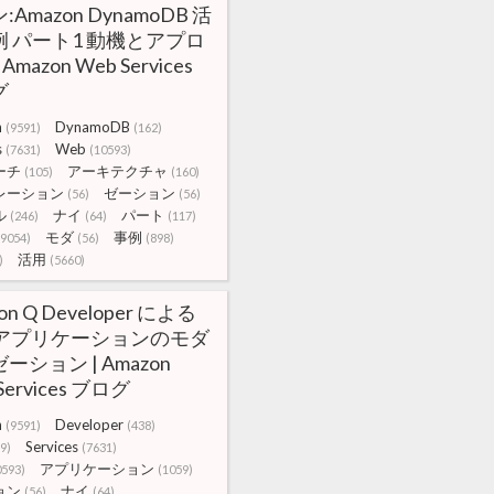
Amazon DynamoDB 活
例 パート1 動機とアプロ
 Amazon Web Services
グ
n
DynamoDB
(9591)
(162)
s
Web
(7631)
(10593)
ーチ
アーキテクチャ
(105)
(160)
レーション
ゼーション
(56)
(56)
ル
ナイ
パート
(246)
(64)
(117)
モダ
事例
(9054)
(56)
(898)
活用
)
(5660)
on Q Developer による
a アプリケーションのモダ
ーション | Amazon
Services ブログ
n
Developer
(9591)
(438)
Services
9)
(7631)
アプリケーション
0593)
(1059)
ョン
ナイ
(56)
(64)