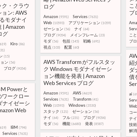
ック・クラウ
こと
ログ
ン: AWS
ブ
Amazon
Services
(9591)
(7631)
 によるモダナイ
Web
アプリケーション
Ama
(10593)
(1059)
 Amazon
ゼーション
ナイ
Serv
(56)
(64)
ブログ
ブログ
メインフレーム
こと
(9054)
(23)
モダ
包括
戦略
ブロ
(56)
(145)
(691)
Kiro
619)
(86)
視点
配置
(103)
(60)
31)
AW
ン
(15)
AWS Transform がフルスタッ
紹
ション
(56)
ク Windows モダナイゼーシ
ブログ
(9054)
ダ
ョン機能を発表 | Amazon
債を
Web Services ブログ
Se
M Powerと
Amazon
AWS
(9591)
(4619)
ai
(6
のワークロー
Services
Transform
(7631)
(41)
Serv
ダナイゼーシ
Web
Windows
(10593)
(3530)
We
azon Web
スタック
ゼーション
(121)
(56)
コー
ナイ
フル
ブログ
(64)
(231)
(9054)
ナイ
モダ
機能
発表
(56)
(6680)
(8587)
技術
IBM
619)
(794)
解消
Services
(7631)