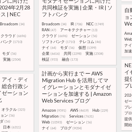
ョンに向けた
モダナイゼーションに向けた
024年2月28
共同検証を実施 | 企業・IR | ソ
自
 | NEC
フトバンク
ョン
We
Broadcom
Broadcom
IR
NEC
(34)
(34)
(706)
(1749)
RAN
アーキテクチャー
(47)
(13)
Ama
クラウド
クラウド
ゼーション
(6696)
(6696)
(56)
We
トバンク
ソフトバンク
テレコム
(1710)
(1710)
(46)
ナイ
ナイ
モダ
仮想
(64)
(56)
(1399)
加速
モダ
企業
共同
実施
(56)
(6616)
(2298)
(2504)
実施
検証
融合
(2504)
(955)
(173)
N
イ
計画から実行まで ー AWS
提供
・アイ・ディ
Migration Hub を活用してマ
プ
、総合行政シ
イグレーションとモダナイゼ
イゼーション
ーションを加速する | Amazon
202
化
Web Services ブログ
ゼー
プレ
オラクル
(325)
Amazon
AWS
Hub
(9591)
(4619)
(229)
プロ
ション
(56)
Migration
Services
(76)
(7631)
提供
ダ
(56)
Web
ゼーション
(10593)
(56)
開始
日本
(6311)
ナイ
ブログ
(64)
(9054)