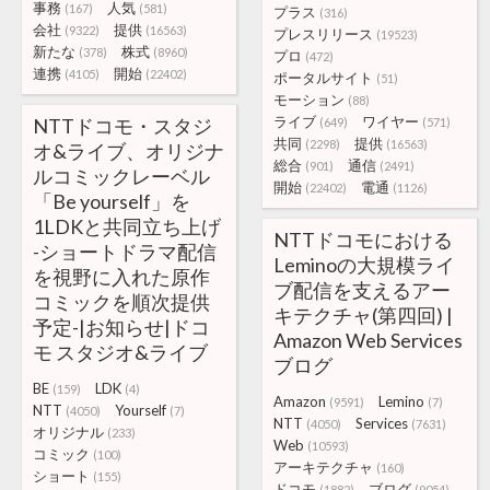
事務
人気
(167)
(581)
プラス
(316)
会社
提供
(9322)
(16563)
プレスリリース
(19523)
新たな
株式
(378)
(8960)
プロ
(472)
連携
開始
(4105)
(22402)
ポータルサイト
(51)
モーション
(88)
ライブ
ワイヤー
NTTドコモ・スタジ
(649)
(571)
共同
提供
(2298)
(16563)
オ&ライブ、オリジナ
総合
通信
(901)
(2491)
ルコミックレーベル
開始
電通
(22402)
(1126)
「Be yourself」を
1LDKと共同立ち上げ
NTTドコモにおける
-ショートドラマ配信
Leminoの大規模ライ
を視野に入れた原作
ブ配信を支えるアー
コミックを順次提供
キテクチャ(第四回) |
予定-|お知らせ|ドコ
Amazon Web Services
モ スタジオ&ライブ
ブログ
BE
LDK
(159)
(4)
Amazon
Lemino
(9591)
(7)
NTT
Yourself
(4050)
(7)
NTT
Services
(4050)
(7631)
オリジナル
(233)
Web
(10593)
コミック
(100)
アーキテクチャ
(160)
ショート
(155)
ドコモ
ブログ
(1882)
(9054)