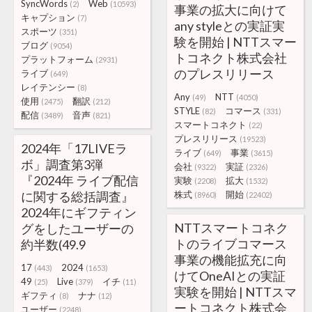
SyncWords
Web
(2)
(10593)
事業の拡大に向けて
キャプション
(7)
any styleとの実証実
スポーツ
(351)
験を開始 | NTTスマー
ブログ
(9054)
トコネクト株式会社
プラットフォーム
(2931)
のプレスリリース
ライブ
(649)
レイテンシー
(8)
Any
NTT
(49)
(4050)
使用
翻訳
(2475)
(212)
STYLE
コマース
(82)
(331)
配信
音声
(3489)
(821)
スマートコネクト
(22)
プレスリリース
(19523)
2024年「17LIVEラ
ライブ
事業
(649)
(3615)
ボ」調査第3弾
会社
実証
(9322)
(2326)
『2024年 ライブ配信
実験
拡大
(2208)
(1532)
に関する総括調査』
株式
開始
(8960)
(22402)
2024年にギフティン
NTTスマートコネク
グをしたユーザーの
トのライブコマース
約半数(49.9
事業の機能拡充に向
17
2024
(443)
(1653)
けてOneAIとの実証
49
Live
イチ
(25)
(379)
(11)
実験を開始 | NTTスマ
ギフティ
ナナ
(8)
(12)
ートコネクト株式会
ユーザー
(2248)