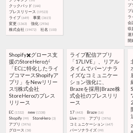
プ
クックパッド
(144)
プ
プレスリリース
(19523)
ラ
ライブ
事業
(649)
(3615)
会
変更
強化
(1363)
(2936)
収
株式会社
社名
(19472)
(100)
運
開
Shopify✖️グロース支
ライブ配信アプリ
援のStoreHeroが
「17LIVE」、リアル
「ECに特化したライ
タイムでパーソナラ
ブコマースShopifyア
イズなコミュニケー
プリ」をNewリリー
ション強化に、
ス!|株式会社
Brazeを採用|Braze株
StoreHeroのプレス
式会社のプレスリリ
リリース
ース
EC
new
17
Braze
(1532)
(1538)
(443)
(16)
Shopify
StoreHero
Live
アプリ
(99)
(3)
(379)
(5976)
アプリ
コミュニケーション
(5976)
(647)
2
グロース
パーソナライズ
(58)
(99)
A