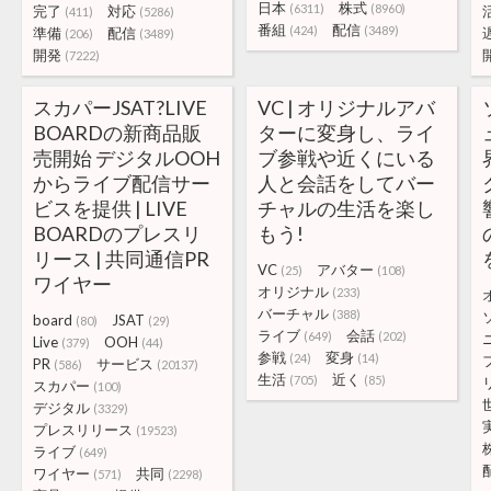
日本
株式
(6311)
(8960)
完了
対応
(411)
(5286)
番組
配信
(424)
(3489)
準備
配信
(206)
(3489)
開発
(7222)
スカパーJSAT?LIVE
VC | オリジナルアバ
BOARDの新商品販
ターに変身し、ライ
売開始 デジタルOOH
ブ参戦や近くにいる
からライブ配信サー
人と会話をしてバー
ビスを提供 | LIVE
チャルの生活を楽し
BOARDのプレスリ
もう!
リース | 共同通信PR
VC
アバター
(25)
(108)
ワイヤー
オリジナル
(233)
バーチャル
(388)
board
JSAT
(80)
(29)
ライブ
会話
(649)
(202)
Live
OOH
(379)
(44)
参戦
変身
(24)
(14)
PR
サービス
(586)
(20137)
生活
近く
(705)
(85)
スカパー
(100)
デジタル
(3329)
プレスリリース
(19523)
ライブ
(649)
ワイヤー
共同
(571)
(2298)