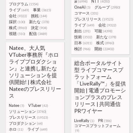
ai
NTT
(6994)
(4050)
プログラム
(1554)
OneAI
グループ
(5)
(2980)
ライブ
事業
(649)
(3615)
コマース
(331)
会社
挑戦
(9322)
(144)
プレスリリース
(19523)
採択
新たな
(100)
(378)
ライブ
会社
(649)
(9322)
株式
決定
(8960)
(904)
創出
可能
(291)
(4398)
視聴
配信
(510)
(3489)
技術
新たな
(3532)
(378)
日本
株式
(6311)
(8960)
Natee、大人気
検討
開始
(966)
(22402)
VTuber事務所『ホロ
ライブプロダクショ
総合ポータルサイト
ン』と連携し新たな
型 ライブコマースプ
ソリューションを提
ラットフォーム
供開始! | 株式会社
「LiveRally™」を提供
Nateeのプレスリリー
開始 | 電通プロモーシ
ス
ョンプラスのプレス
リリース | 共同通信
Natee
VTuber
(5)
(42)
PRワイヤー
ソリューション
(3740)
プレスリリース
(19523)
LiveRally
PR
(1)
(586)
プロダクション
(64)
コマースプラットフォーム
ホロ
ライブ
(11)
(649)
(9)