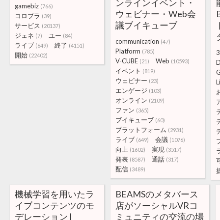
ンラインイベント・
gamebiz
(766)
ウェビナー・Web会
コロプラ
(39)
議ブイキューブ
サービス
(20137)
ジェネ
ユー
(7)
(84)
communication
(47)
ライブ
終了
(649)
(4151)
Platform
(785)
3
開始
(22402)
V-CUBE
Web
(21)
(10593)
イベント
(819)
G
ウェビナー
(23)
L
エンゲージ
(103)
オンライン
(2109)
ファン
(365)
ブイキューブ
(60)
プラットフォーム
(2931)
ライブ
会議
(649)
(1076)
向上
実現
(1602)
(3517)
発表
通話
(8587)
(317)
配信
(3489)
機械学習を用いたラ
BEAMSのメタバース
イブコンテンツのモ
店がソーシャルVRコ
デレーション |
ミュニティの交流の場