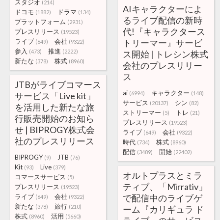
スタジオ
(214)
AIキャラクターによ
ドコモ
ドラマ
(1882)
(134)
るライブ配信の新時
プラットフォーム
(2931)
代!『キャラクタース
プレスリリース
(19523)
ライブ
会社
トリーマー』サービ
(649)
(9322)
参入
推進
(473)
(2222)
ス開始 | トレシン株式
新たな
株式
(378)
(8960)
会社のプレスリリー
ス
JTBがライブコマース
ai
キャラクター
(6994)
(148)
サービス「Live kit」
サービス
シン
(20137)
(82)
を活用した新たな旅
ストリーマー
トレ
(5)
(21)
行販売開始のお知ら
プレスリリース
(19523)
せ | BIPROGY株式会
ライブ
会社
(649)
(9322)
社のプレスリリース
時代
株式
(734)
(8960)
配信
開始
(3489)
(22402)
BIPROGY
JTB
(9)
(76)
Kit
Live
(93)
(379)
オルトプラスとミラ
コマースサービス
(5)
ティブ、「Mirrativ」
プレスリリース
(19523)
ライブ
会社
で配信中のライブゲ
(649)
(9322)
新たな
旅行
(378)
(210)
ーム『カリギュラ ド
株式
活用
(8960)
(5660)