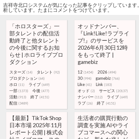
吉祥寺北口システムが気になった記事をクリップしています
析しています。たまにコメントをつけています。
「ホロスターズ」一
オッドナンバー、
部タレントの配信活
『Link!Like!ラブライ
動終了と他タレント
ブ!』のサービスを
の今後に関するお知
2026年6月30日12時
らせ | ホロライブプロ
をもって終了 |
ダクション
gamebiz
スターズ
タレント
12
2026
(14)
(92)
(1454)
(494)
プロダクション
30
gamebiz
(64)
(994)
(766)
ホロ
ライブ
Like
Link
(11)
(649)
(41)
(183)
一部
今後
オッド
サービス
(1373)
(477)
(2)
(20137)
活動
終了
ナンバー
ライブ
(913)
(4151)
(112)
(649)
配信
ラブ
終了
(3489)
(26)
(4151)
【最新】TikTok Shop
生活者の購買行動の
日本市場 2025年11月
調査を実施 AIやライ
レポート公開 | 株式会
ブコマースへの関心