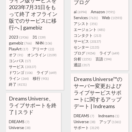
ライン版サービスを
ブログ
2023年7月31日をも
ai
Amazon
(6994)
(9591)
って終了 オフライン
Services
Web
(7631)
(10593)
版でのサービスに移
アシスト
(351)
行へ | gamebiz
エージェント
(481)
コンタクト
(213)
2023
31
(1936)
(539)
サービス
(20137)
gamebiz
NHN
(766)
(106)
センター
(2135)
PlayArt
アリーナ
(17)
(22)
ブログ
ライブ
(9054)
(649)
オフ
オンライン
(91)
(2109)
分析
言語
(2251)
(594)
コンパス
(17)
通話
(317)
サービス
(20137)
ドワンゴ
ライブ
(106)
(649)
Dreams Universe™の
ライン
移行
(264)
(901)
終了
(4151)
サーバー変更および
ライブサービスサポ
Dreams Universe、
ートに関するアップ
ライブサポートを終
デート | Indreams
了 | スラド
DREAMS
Indreams
(7)
(1)
DREAMS
Universe
アップ
(7)
(38)
(1361)
Universe
サポート
(38)
(3129)