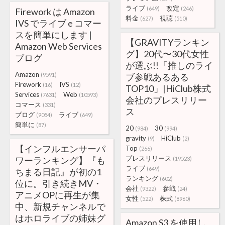
ライブ
改定
(649)
(246)
Firework は Amazon
料金
視聴
(627)
(510)
IVS でライブ e コマー
スを簡単にします |
【GRAVITYランキン
Amazon Web Services
グ】20代〜30代女性
ブログ
が選ぶ!!「推しのライ
Amazon
(9591)
ブ参戦あるある
Firework
IVS
(16)
(12)
TOP10」|HiClub株式
Services
Web
(7631)
(10593)
会社のプレスリリー
コマース
(331)
ス
ブログ
ライブ
(9054)
(649)
簡単に
(87)
20
30
(984)
(994)
gravity
HiClub
(9)
(2)
【インフルエンサーパ
Top
(266)
プレスリリース
ワーランキング】『も
(19523)
ライブ
(649)
ちまる日記』が初の1
ランキング
(602)
位に。引き続きMV・
会社
参戦
(9322)
(24)
アニメOPに再生が集
女性
株式
(522)
(8960)
中、新規チャンネルで
はホロライブの姉妹グ
Amazon S3 を使用し