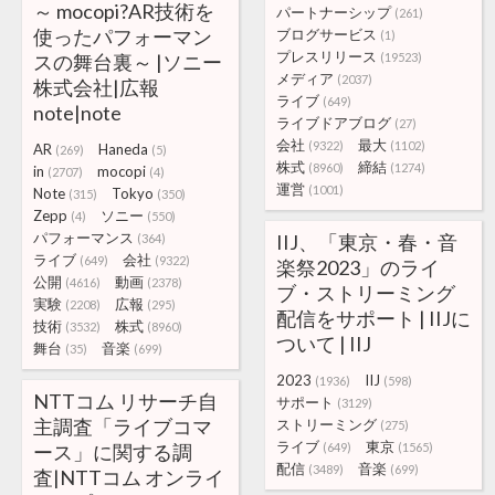
～ mocopi?AR技術を
パートナーシップ
(261)
使ったパフォーマン
ブログサービス
(1)
プレスリリース
スの舞台裏～ |ソニー
(19523)
メディア
(2037)
株式会社|広報
ライブ
(649)
note|note
ライブドアブログ
(27)
会社
最大
(9322)
(1102)
AR
Haneda
(269)
(5)
株式
締結
(8960)
(1274)
in
mocopi
(2707)
(4)
運営
(1001)
Note
Tokyo
(315)
(350)
Zepp
ソニー
(4)
(550)
パフォーマンス
IIJ、「東京・春・音
(364)
ライブ
会社
(649)
(9322)
楽祭2023」のライ
公開
動画
(4616)
(2378)
ブ・ストリーミング
実験
広報
(2208)
(295)
配信をサポート | IIJに
技術
株式
(3532)
(8960)
ついて | IIJ
舞台
音楽
(35)
(699)
2023
IIJ
(1936)
(598)
NTTコム リサーチ自
サポート
(3129)
主調査「ライブコマ
ストリーミング
(275)
ライブ
東京
ース」に関する調
(649)
(1565)
配信
音楽
(3489)
(699)
査|NTTコム オンライ