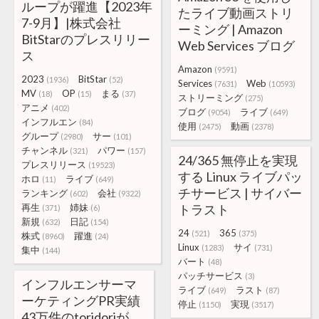
ループが躍進【2023年
たライブ動画ストリ
7-9月】|株式会社
ーミング | Amazon
BitStarのプレスリリー
Web Services ブログ
ス
Amazon
(9591)
2023
BitStar
(1936)
(52)
Services
Web
(7631)
(10593)
MV
OP
まる
(18)
(15)
(37)
ストリーミング
(275)
アニメ
(402)
ブログ
ライブ
(9054)
(649)
インフルエン
(84)
使用
動画
(2475)
(2378)
グループ
サー
(2980)
(101)
チャンネル
パワー
(321)
(157)
24/365 無停止を実現
プレスリリース
(19523)
する Linux ライブパッ
ホロ
ライブ
(11)
(649)
チサービス | サイバー
ランキング
会社
(602)
(9322)
再生
姉妹
トラスト
(371)
(6)
新規
日記
(632)
(154)
24
365
(521)
(375)
株式
躍進
(8960)
(24)
Linux
サイ
(1283)
(731)
集中
(144)
バート
(48)
パッチサービス
(3)
インフルエンサーマ
ライブ
ラスト
(649)
(87)
ーケティングPR実績
停止
実現
(1150)
(3517)
43万件のtoridoriが、