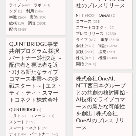
社のプレスリリース
ライブ
ラボ
(649)
(431)
ング
利用
(1)
(5467)
NTT
OneAI
(4050)
(5)
半数
実態
(265)
(907)
コマース
(331)
総括
調査
(19)
(5801)
スマートコネクト
(22)
配信
(3489)
プレスリリース
(19523)
ライブ
事業
(649)
(3615)
QUINTBRIDGE事業
会社
実証
(9322)
(2326)
共創プログラム 採択
実験
拡充
(2208)
(557)
パートナー3社決定 ～
株式
機能
(8960)
(6680)
配信者と視聴者を近
開始
(22402)
づける新たなライブ
株式会社OneAI、
コマース事業への挑
NTT西日本グループ
戦スタート～ | エヌ・
との共創の検討開始 –
ティ・ティ・スマー
AI技術でライブコマ
トコネクト株式会社
ースの新たな可能性
QUINTBRIDGE
(2)
を創出 | 株式会社
エヌ
コマース
(177)
(331)
OneAIのプレスリリ
スタート
(1168)
ース
スマートコネクト
(22)
ティ
パートナー
(146)
(696)