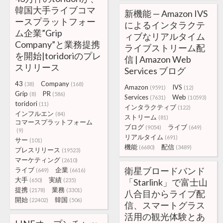
韓国大手ライブコマ
新機能 — Amazon IVS
ースプラットフォー
によるインタラクテ
ム企業”Grip
ィブなリアルタイム
Company”と業務提携
ライブストリーム配
を開始|toridoriのプレ
信 | Amazon Web
スリリース
Services ブログ
43
Company
(38)
(168)
Amazon
IVS
(9591)
(12)
Grip
PR
(8)
(586)
Services
Web
(7631)
(10593)
toridori
(11)
インタラクティブ
(122)
インフルエン
(84)
ストリーム
(81)
コマースプラットフォーム
ブログ
ライブ
(9054)
(649)
(9)
リアルタイム
(691)
サー
(101)
機能
配信
(6680)
(3489)
プレスリリース
(19523)
マーケティング
(2610)
衛星ブロードバンド
ライブ
企業
(649)
(6616)
大手
実績
(650)
(235)
「Starlink」で富士山
提携
業務
(2178)
(3301)
八合目からライブ配
開始
韓国
(22402)
(506)
信、スマートグラス
活用の観光体験とあ