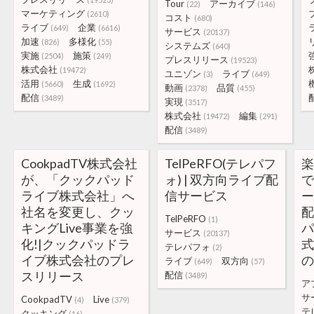
Tour
アーカイブ
(22)
(146)
マーケティング
(2610)
コスト
(680)
ライブ
企業
(649)
(6616)
サービス
(20137)
加速
多様化
(826)
(55)
システムズ
(640)
実施
施策
(2504)
(249)
プレスリリース
(19523)
株式会社
(19472)
ユニゾン
ライブ
(3)
(649)
活用
生成
(5660)
(1692)
動画
品質
(2378)
(455)
配信
(3489)
実現
(3517)
株式会社
編集
(19472)
(291)
配信
(3489)
CookpadTV株式会社
TelPeRFO(テレパフ
が、「クックパッド
ォ) | 双方向ライブ配
ライブ株式会社」へ
信サービス
社名を変更し、クッ
TelPeRFO
(1)
キングLive事業を強
パ
サービス
(20137)
化!|クックパッドラ
テレパフォ
(2)
イブ株式会社のプレ
ライブ
双方向
(649)
(57)
スリリース
配信
(3489)
ア
サ
CookpadTV
Live
(4)
(379)
テ
クッキング
(16)