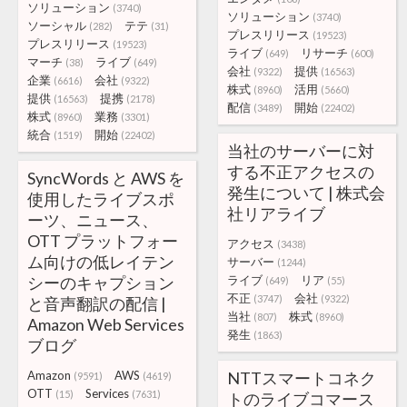
ソリューション
(3740)
ソリューション
(3740)
ソーシャル
テテ
(282)
(31)
プレスリリース
(19523)
プレスリリース
(19523)
ライブ
リサーチ
(649)
(600)
マーチ
ライブ
(38)
(649)
会社
提供
(9322)
(16563)
企業
会社
(6616)
(9322)
株式
活用
(8960)
(5660)
提供
提携
(16563)
(2178)
配信
開始
(3489)
(22402)
株式
業務
(8960)
(3301)
統合
開始
(1519)
(22402)
当社のサーバーに対
する不正アクセスの
SyncWords と AWS を
発生について | 株式会
使用したライブスポ
社リアライブ
ーツ、ニュース、
OTT プラットフォー
アクセス
(3438)
ム向けの低レイテン
サーバー
(1244)
シーのキャプション
ライブ
リア
(649)
(55)
不正
会社
(3747)
(9322)
と音声翻訳の配信 |
当社
株式
(807)
(8960)
Amazon Web Services
発生
(1863)
ブログ
Amazon
AWS
NTTスマートコネク
(9591)
(4619)
OTT
Services
(15)
(7631)
トのライブコマース