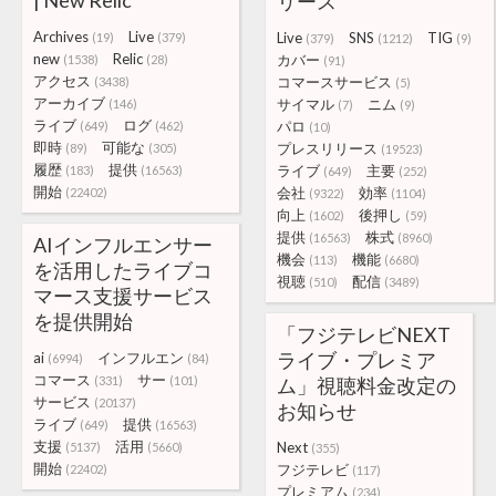
| New Relic
リース
Archives
Live
Live
SNS
TIG
(19)
(379)
(379)
(1212)
(9)
new
Relic
カバー
(1538)
(28)
(91)
アクセス
コマースサービス
(3438)
(5)
アーカイブ
サイマル
ニム
(146)
(7)
(9)
ライブ
ログ
パロ
(649)
(462)
(10)
即時
可能な
プレスリリース
(89)
(305)
(19523)
履歴
提供
ライブ
主要
(183)
(16563)
(649)
(252)
開始
会社
効率
(22402)
(9322)
(1104)
向上
後押し
(1602)
(59)
提供
株式
(16563)
(8960)
AIインフルエンサー
機会
機能
(113)
(6680)
を活用したライブコ
視聴
配信
(510)
(3489)
マース支援サービス
を提供開始
「フジテレビNEXT
ライブ・プレミア
ai
インフルエン
(6994)
(84)
コマース
サー
(331)
(101)
ム」視聴料金改定の
サービス
(20137)
お知らせ
ライブ
提供
(649)
(16563)
支援
活用
Next
(5137)
(5660)
(355)
開始
フジテレビ
(22402)
(117)
プレミアム
(234)