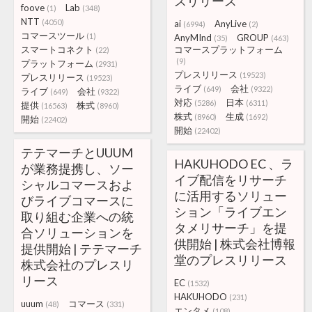
スリリース
foove
Lab
(1)
(348)
NTT
(4050)
ai
AnyLive
(6994)
(2)
コマースツール
(1)
AnyMInd
GROUP
(35)
(463)
スマートコネクト
コマースプラットフォーム
(22)
(9)
プラットフォーム
(2931)
プレスリリース
(19523)
プレスリリース
(19523)
ライブ
会社
(649)
(9322)
ライブ
会社
(649)
(9322)
対応
日本
(5286)
(6311)
提供
株式
(16563)
(8960)
株式
生成
(8960)
(1692)
開始
(22402)
開始
(22402)
テテマーチとUUUM
HAKUHODO EC 、ラ
が業務提携し、ソー
イブ配信をリサーチ
シャルコマースおよ
に活用するソリュー
びライブコマースに
ション「ライブエン
取り組む企業への統
タメリサーチ」を提
合ソリューションを
供開始 | 株式会社博報
提供開始 | テテマーチ
堂のプレスリリース
株式会社のプレスリ
リース
EC
(1532)
HAKUHODO
(231)
uuum
コマース
(48)
(331)
エンタメ
(108)