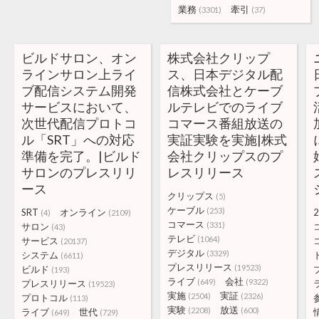
業務
牽引
(3301)
(37)
ビルドサロン、オン
株式会社クリップ
ラインサロン上ライ
ス、日本デジタル配
ブ配信システム開発
信株式会社とケーブ
サービスにおいて、
ルテレビでのライブ
次世代配信プロトコ
コマース番組放送の
ル「SRT」への対応
実証実験を実施|株式
準備を完了。|ビルド
会社クリップスのプ
サロンのプレスリリ
レスリリース
ース
クリップス
(5)
ケーブル
(253)
SRT
オンライン
2
(4)
(2109)
コマース
(331)
サロン
(43)
テレビ
(1064)
サービス
(20137)
デジタル
(3329)
システム
(6611)
プレスリリース
(19523)
ビルド
(193)
ライブ
会社
(649)
(9322)
プレスリリース
(19523)
実施
実証
(2504)
(2326)
プロトコル
(113)
実験
放送
(2208)
(600)
ライブ
世代
(649)
(729)