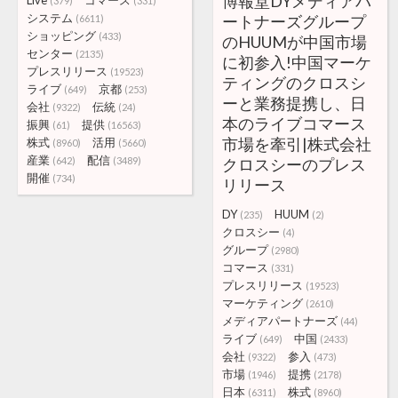
博報堂DYメディアパ
Live
コマース
(379)
(331)
システム
ートナーズグループ
(6611)
ショッピング
(433)
のHUUMが中国市場
センター
(2135)
に初参入!中国マーケ
プレスリリース
(19523)
ティングのクロスシ
ライブ
京都
(649)
(253)
ーと業務提携し、日
会社
伝統
(9322)
(24)
本のライブコマース
振興
提供
(61)
(16563)
市場を牽引|株式会社
株式
活用
(8960)
(5660)
産業
配信
(642)
(3489)
クロスシーのプレス
開催
(734)
リリース
DY
HUUM
(235)
(2)
クロスシー
(4)
グループ
(2980)
コマース
(331)
プレスリリース
(19523)
マーケティング
(2610)
メディアパートナーズ
(44)
ライブ
中国
(649)
(2433)
会社
参入
(9322)
(473)
市場
提携
(1946)
(2178)
日本
株式
(6311)
(8960)