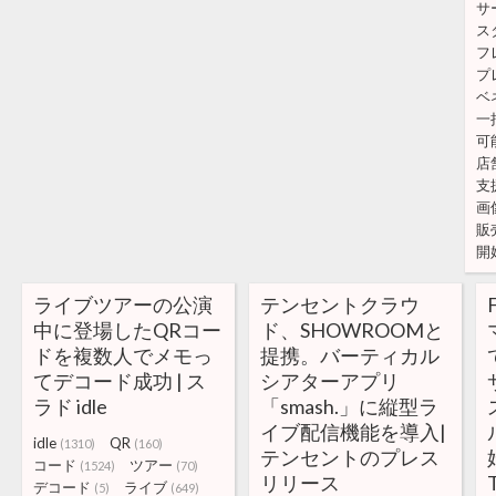
サ
ス
フ
プ
ベ
一
可
店
支
画
販
開
ライブツアーの公演
テンセントクラウ
中に登場したQRコー
ド、SHOWROOMと
ドを複数人でメモっ
提携。バーティカル
てデコード成功 | ス
シアターアプリ
ラド idle
「smash.」に縦型ラ
イブ配信機能を導入|
idle
QR
(1310)
(160)
テンセントのプレス
コード
ツアー
(1524)
(70)
リリース
デコード
ライブ
(5)
(649)