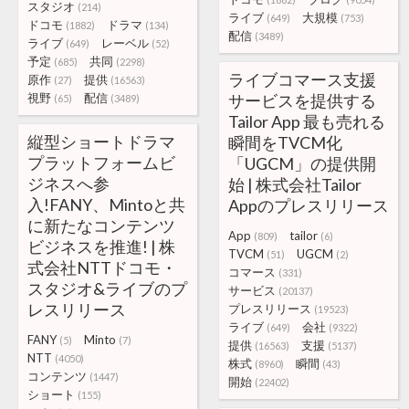
スタジオ
(214)
ライブ
大規模
(649)
(753)
ドコモ
ドラマ
(1882)
(134)
配信
(3489)
ライブ
レーベル
(649)
(52)
予定
共同
(685)
(2298)
ライブコマース支援
原作
提供
(27)
(16563)
視野
配信
サービスを提供する
(65)
(3489)
Tailor App 最も売れる
縦型ショートドラマ
瞬間をTVCM化
プラットフォームビ
「UGCM」の提供開
ジネスへ参
始 | 株式会社Tailor
入!FANY、Mintoと共
Appのプレスリリース
に新たなコンテンツ
App
tailor
(809)
(6)
ビジネスを推進! | 株
TVCM
UGCM
(51)
(2)
式会社NTTドコモ・
コマース
(331)
スタジオ&ライブのプ
サービス
(20137)
レスリリース
プレスリリース
(19523)
ライブ
会社
(649)
(9322)
FANY
Minto
(5)
(7)
提供
支援
(16563)
(5137)
NTT
(4050)
株式
瞬間
(8960)
(43)
コンテンツ
(1447)
開始
(22402)
ショート
(155)