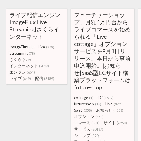
ライブ配信エンジン
フューチャーショッ
ImageFlux Live
プ、月額1万円台から
Streaming|さくらイ
ライブコマースを始め
ンターネット
られる「Live
cottage」オプション
ImageFlux
Live
(5)
(379)
サービスを9月1日リ
streaming
(78)
リース。本日から事前
さくら
(479)
申込開始。|お知ら
インターネット
(2023)
せ|SaaS型ECサイト構
エンジン
(654)
ライブ
配信
(649)
(3489)
築プラットフォームは
futureshop
cottage
EC
(1)
(1532)
futureshop
Live
(16)
(379)
SaaS
お知らせ
(558)
(4668)
オプション
(485)
コマース
サイト
(331)
(6260)
サービス
(20137)
ショップ
(590)