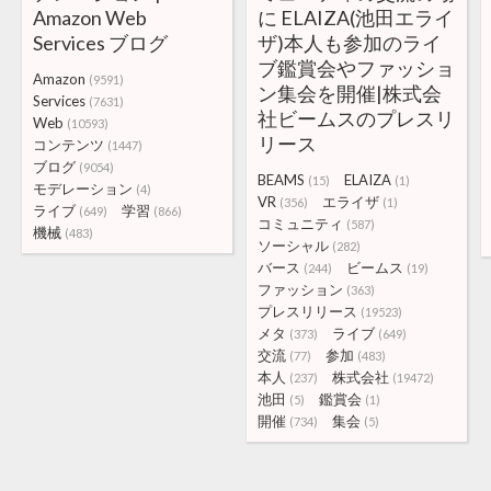
Amazon Web
に ELAIZA(池田エライ
Services ブログ
ザ)本人も参加のライ
ブ鑑賞会やファッショ
Amazon
(9591)
ン集会を開催|株式会
Services
(7631)
社ビームスのプレスリ
Web
(10593)
リース
コンテンツ
(1447)
ブログ
(9054)
BEAMS
ELAIZA
(15)
(1)
モデレーション
(4)
VR
エライザ
(356)
(1)
ライブ
学習
(649)
(866)
コミュニティ
(587)
機械
(483)
ソーシャル
(282)
バース
ビームス
(244)
(19)
ファッション
(363)
プレスリリース
(19523)
メタ
ライブ
(373)
(649)
交流
参加
(77)
(483)
本人
株式会社
(237)
(19472)
池田
鑑賞会
(5)
(1)
開催
集会
(734)
(5)