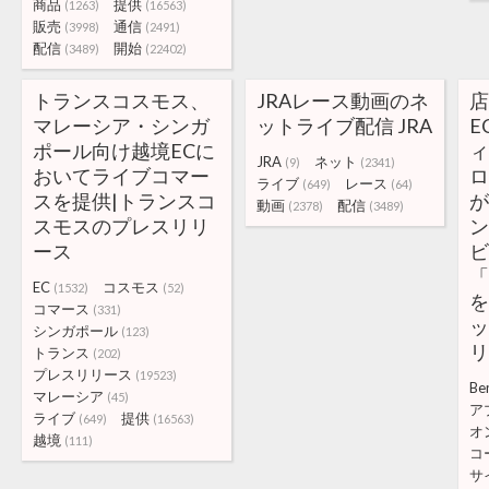
商品
提供
(1263)
(16563)
販売
通信
(3998)
(2491)
配信
開始
(3489)
(22402)
トランスコスモス、
JRAレース動画のネ
マレーシア・シンガ
ットライブ配信 JRA
E
ポール向け越境ECに
JRA
ネット
(9)
(2341)
おいてライブコマー
ライブ
レース
(649)
(64)
スを提供|トランスコ
動画
配信
(2378)
(3489)
スモスのプレスリリ
ース
「
EC
コスモス
(1532)
(52)
を
コマース
(331)
シンガポール
(123)
トランス
(202)
プレスリリース
(19523)
Be
マレーシア
(45)
ア
ライブ
提供
(649)
(16563)
オ
越境
(111)
コ
サ