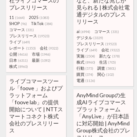
社ライブコマースの
など、新たな兆しが
プレスリリース
見られる | 株式会社電
通デジタルのプレス
11
2025
(1664)
(1083)
リリース
SHOP
TikTok
(96)
(384)
コマース
(331)
ai
コマース
(6994)
(331)
プレスリリース
(19523)
デジタル
(3329)
ライブ
(649)
プレスリリース
(19523)
レポート
会社
(1353)
(9322)
ライブ
会社
(649)
(9322)
公開
市場
(4616)
(1946)
実施
新たな
(2504)
(378)
日本
最新
(6311)
(1092)
株式
生活
(8960)
(705)
株式
(8960)
行動
調査
(575)
(5801)
購買
関心
(374)
(102)
ライブコマースツー
電通
(1126)
ル「foove 」およびプ
ラットフォーム
AnyMind Groupの生
「foove lab」の提供
成AIライブコマース
開始について | NTTス
プラットフォーム
マートコネクト株式
「AnyLive」が日本語
会社のプレスリリー
に対応開始 | AnyMind
ス
Group株式会社のプレ