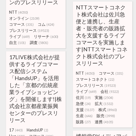
ンのプレスリリース
NTTスマートコネク
NTT
(4050)
ト株式会社は佐川急
オンライン
(2109)
便と連携し、生産
コマース
コム
(331)
(424)
者・販売者の販路拡
プレスリリース
(19523)
大を支援するライブ
ライブ
リサーチ
(649)
(600)
コマースを実施しま
自主
調査
(101)
(5801)
す|NTTスマートコネ
クト株式会社のプレ
17LIVE株式会社が提
スリリース
供するライブコマー
ス配信システム
NTT
コマース
(4050)
(331)
「HandsUP」を活用
スマートコネクト
(22)
した「京都の伝統産
プレスリリース
(19523)
業ライブショッピン
ライブ
会社
(649)
(9322)
佐川
実施
グ」を開催します!|株
(19)
(2504)
急便
拡大
(24)
(1532)
式会社京都産業振興
支援
株式
(5137)
(8960)
センターのプレスリ
生産
販売
(646)
(3998)
リース
販路
連携
(27)
(4105)
17
HandsUP
(443)
(2)