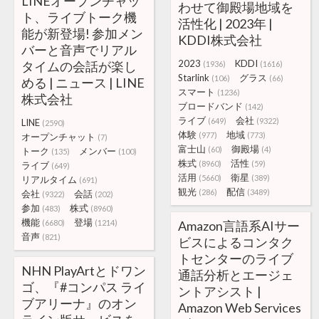
LINEオープンチャッ
わせて御殿場地域を
ト、ライブトーク機
活性化 | 2023年 |
能が新登場! 参加メン
KDDI株式会社
バーと音声でリアル
2023
KDDI
タイムの会話が楽し
(1936)
(1616)
Starlink
グラス
(106)
(66)
める | ニュース | LINE
スマート
(1236)
株式会社
ブロードバンド
(142)
ライブ
会社
(649)
(9322)
LINE
(2590)
体験
地域
(977)
(773)
オープンチャット
(7)
富士山
御殿場
(60)
(4)
トーク
メンバー
(135)
(100)
株式
活性
(8960)
(59)
ライブ
(649)
活用
衛星
(5660)
(389)
リアルタイム
(691)
観光
配信
(286)
(3489)
会社
会話
(9322)
(202)
参加
株式
(483)
(8960)
機能
登場
(6680)
(1214)
Amazon言語系AIサー
音声
(821)
ビスによるコンタク
トセンターのライブ
NHN PlayArtとドワン
通話分析とエージェ
ゴ、『#コンパス ライ
ントアシスト |
ブアリーナ』のオン
Amazon Web Services