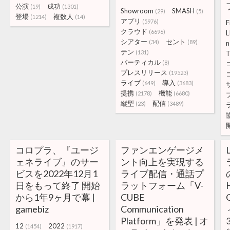
公演
成功
(19)
(1301)
Showroom
SMASH
(29)
(5)
登場
複数人
(1214)
(14)
アプリ
(5976)
F
クラウド
(6696)
L
シアター
セント
(34)
(89)
テン
(131)
T
バーティカル
(8)
プレスリリース
(19523)
ライブ
導入
(649)
(3683)
提携
機能
(2178)
(6680)
縦型
配信
(23)
(3489)
コロプラ、『ユージ
ファンエンゲージメ
ェネライブ』のサー
ント向上を実現する
ビスを2022年12月1
ライブ配信・通話プ
日をもって終了 開始
ラットフォーム「V-
から1年9ヶ月で幕 |
CUBE
gamebiz
Communication
Platform」を発表 | オ
12
2022
(1454)
(1917)