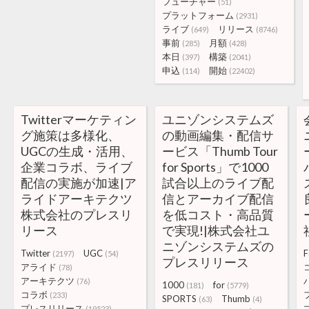
フューチャー
(51)
プラットフォーム
(2931)
ライブ
リリース
(649)
(8746)
事前
月額
(285)
(428)
本日
構築
(397)
(2041)
申込
開始
(114)
(22402)
Twitterマーケティン
ユニゾンシステムズ
グ施策は多様化、
の動画編集・配信サ
UGCの生成・活用、
ービス「Thumb Tour
企業コラボ、ライブ
for Sports」で1000
配信の実施が加速|ア
試合以上のライブ配
ライドアーキテクツ
信とアーカイブ配信
株式会社のプレスリ
を低コスト・高品質
リース
で実現!|株式会社ユ
ニゾンシステムズの
Twitter
UGC
F
(2197)
(54)
プレスリリース
アライド
(78)
アーキテクツ
(76)
1000
for
(181)
(5779)
コラボ
(233)
SPORTS
Thumb
(63)
(4)
プレスリリース
(19523)