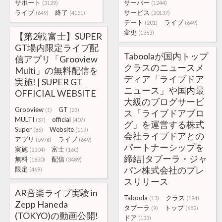
サポート
サーバー
(3129)
(1244)
ライブ
終了
サービス
(649)
(4151)
(20137)
デート
ライブ
(201)
(649)
変更
(1363)
【第2戦 富士】SUPER
GT場内限定ライブ配
Taboolaが国内トップ
信アプリ「Grooview
クラスのニュースメ
Multi」の無料配信を
ディア「ライブドア
実施! | SUPER GT
ニュース」や国内最
OFFICIAL WEBSITE
大級のブログサービ
Grooview
GT
(1)
(23)
ス「ライブドアブロ
MULTI
official
(37)
(407)
グ」を運営する株式
Super
Website
(86)
(119)
会社ライブドアとの
アプリ
ライブ
(5976)
(649)
パートナーシップを
実施
富士
(2504)
(160)
締結|タブーラ・ジャ
無料
配信
(1830)
(3489)
パン株式会社のプレ
限定
(469)
スリリース
AR音楽ライブ実験 in
Taboola
クラス
(13)
(194)
Zepp Haneda
タブーラ
トップ
(9)
(682)
(TOKYO)の動画公開!
ドア
(133)