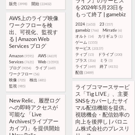
ライブ』のサービス
販売
開始
(3998)
(22402)
を2024年5月23日を
もって終了 | gamebiz
AWS上のライブ映像
ワークフローを検
2024
23
(1653)
(357)
gamebiz
Mirrativ
(766)
(6)
出、可視化、監視す
オルト
カリギュラ
(14)
(1)
る | Amazon Web
ゲーム
(1555)
Services ブログ
サービス
(20137)
ティブ
ドライブ
(15)
(200)
Amazon
AWS
(9591)
(4619)
プラス
ミラ
(316)
(5)
Services
Web
(7631)
(10593)
ライブ
終了
(649)
(4151)
ブログ
ライブ
(9054)
(649)
配信
(3489)
ワークフロー
(56)
映像
検出
(705)
(481)
監視
ライブコマースサービ
(985)
ス「Tig LIVE」、主要
New Relic、履歴ログ
SNSをカバーしたサイ
への即時アクセスが
マル配信機能を提供。
可能な 「Live
視聴機会・配信効率の
Archives(ライブアー
向上を後押し | パロニ
カイブ)」を提供開始
ム株式会社のプレスリ