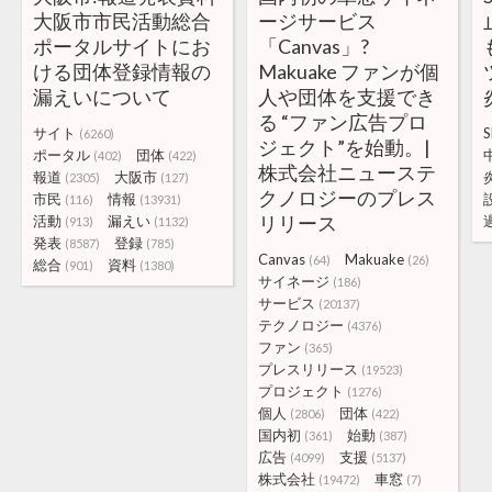
大阪市市民活動総合
ージサービス
ポータルサイトにお
「Canvas」?
ける団体登録情報の
Makuake ファンが個
漏えいについて
人や団体を支援でき
る “ファン広告プロ
サイト
S
(6260)
ジェクト”を始動。|
ポータル
団体
(402)
(422)
株式会社ニューステ
報道
大阪市
(2305)
(127)
クノロジーのプレス
市民
情報
(116)
(13931)
リリース
活動
漏えい
(913)
(1132)
発表
登録
(8587)
(785)
Canvas
Makuake
(64)
(26)
総合
資料
(901)
(1380)
サイネージ
(186)
サービス
(20137)
テクノロジー
(4376)
ファン
(365)
プレスリリース
(19523)
プロジェクト
(1276)
個人
団体
(2806)
(422)
国内初
始動
(361)
(387)
広告
支援
(4099)
(5137)
株式会社
車窓
(19472)
(7)