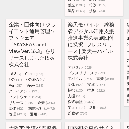
独立
行政
(1018)
(1177)
製品
規格
(2377)
(233)
企業・団体向け クラ
楽天モバイル、総務
イアント運用管理ソ
省デジタル活用支援
フトウェア
推進事業の実施団体
「SKYSEA Client
に採択 | プレスリリ
View Ver.16.3」をリ
ース | 楽天モバイル
リースしました|Sky
株式会社
2
株式会社
デジタル
(3329)
プレスリリース
(19523)
16.3
Client
(2)
(163)
モバイル
事業
(3516)
(3615)
SKY
SKYSEA
(47)
(49)
団体
実施
(422)
(2504)
Ver
View
(287)
(133)
採択
推進
(100)
(2222)
クライアント
(305)
支援
(5137)
ソフトウェア
(1264)
株式会社
(19472)
リリース
企業
(8746)
(6616)
楽天
活用
(1120)
(5660)
団体
株式会社
(422)
(19472)
総務省
(714)
管理
運用
(4038)
(2486)
大阪市:報道発表資料
国内初の車窓サイネ