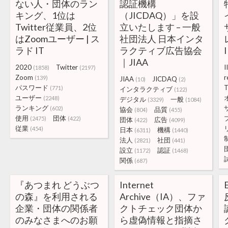
ない人・団体のラン
認証機構
キング、1位は
（JICDAQ）」を設
Twitter従業員、2位
立いたします – 一般
はZoomユーザー | ス
社団法人 日本インタ
ラド IT
ラクティブ広告協会
｜JIAA
2020
Twitter
I
(1858)
(2197)
Zoom
r
(139)
JIAA
JICDAQ
(10)
(2)
パスワード
T
(771)
インタラクティブ
(122)
ユーザー
(2248)
デジタル
一般
(3329)
(1084)
ランキング
(602)
協会
品質
(804)
(455)
使用
団体
(2475)
(422)
団体
広告
(422)
(4099)
従業
(454)
日本
機構
(6311)
(1440)
法人
社団
(2821)
(441)
設立
認証
(1172)
(1468)
関係
(687)
『あつまれ どうぶつ
Internet
の森』を利用される
Archive（IA）、ファ
企業・団体の関係者
クトチェック団体か
のみなさまへのお願
ら虚偽情報と指摘さ