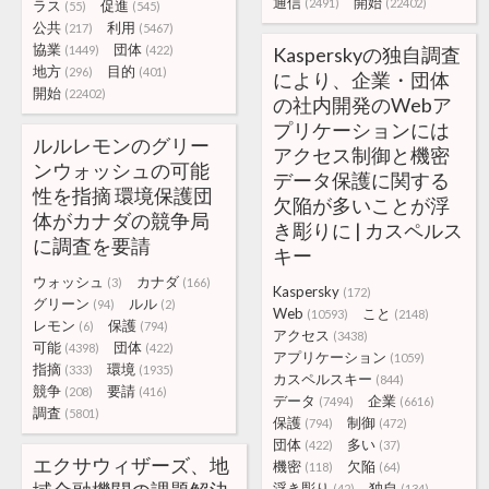
通信
開始
(2491)
(22402)
ラス
促進
(55)
(545)
公共
利用
(217)
(5467)
協業
団体
(1449)
(422)
Kasperskyの独自調査
地方
目的
(296)
(401)
により、企業・団体
開始
(22402)
の社内開発のWebア
プリケーションには
ルルレモンのグリー
アクセス制御と機密
ンウォッシュの可能
データ保護に関する
性を指摘 環境保護団
欠陥が多いことが浮
体がカナダの競争局
き彫りに | カスペルス
に調査を要請
キー
ウォッシュ
カナダ
(3)
(166)
Kaspersky
(172)
グリーン
ルル
(94)
(2)
Web
こと
(10593)
(2148)
レモン
保護
(6)
(794)
アクセス
(3438)
可能
団体
(4398)
(422)
アプリケーション
(1059)
指摘
環境
(333)
(1935)
カスペルスキー
(844)
競争
要請
(208)
(416)
データ
企業
(7494)
(6616)
調査
(5801)
保護
制御
(794)
(472)
団体
多い
(422)
(37)
エクサウィザーズ、地
機密
欠陥
(118)
(64)
浮き彫り
独自
(42)
(134)