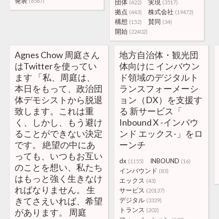
発表
(8587)
団体
実現
(422)
(3517)
拠点
株式会社
(443)
(19472)
構想
賛同
(152)
(34)
開始
(22402)
Agnes Chow 周庭さん
地方自治体・観光団
はTwitterを使ってい
体向けに インバウン
ます 「私、周庭は、
ド領域のデジタルト
本日をもって、政治団
ランスフォーメーシ
体デモシストから脱退
ョン（DX）を支援す
致します。これは重
る 新サービス「
く、しかし、もう避け
Inbound X -インバウ
ることができない決定
ンド エックス-」をロ
です。 絶望の中にあ
ーンチ
っても、いつもお互い
dx
INBOUND
(1155)
(16)
のことを想い、私たち
インバウンド
(83)
はもっと強く生きなけ
エックス
(43)
ればなりません。 生
サービス
(20137)
きてさえいれば、希望
デジタル
(3329)
トランス
があります。 周庭
(202)