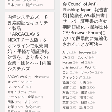
会 Council of Anti-
日本
開始
(6311)
(22402)
Phishing Japan | 報告書
類 | 協議会WG報告書 |
両備システムズ、多
サーバー証明書の有効
要素認証セキュリテ
期間短縮化 ～業界団体
ィ製品
CA/Browser Forumに
「ARCACLAVIS
おいて段階的に短縮化
NEXT チーム版」を
されることが可決～
オンラインで販売開
始 ～手軽な認証強化
Anti
browser
(195)
(264)
対策を、より多くの
CA
Council
(130)
(694)
企業・団体へ～ | 両備
Forum
of
(36)
(3565)
phishing
WG
システムズ
(241)
(71)
こと
サーバー
(2148)
(1244)
ARCACLAVIS
Next
(5)
(355)
フィッシング
(1192)
オンライン
(2109)
協議
可決
(406)
(68)
システムズ
(640)
団体
報告
(422)
(1500)
セキュリティ
(6990)
対策
書類
(4722)
(264)
チーム
企業
(705)
(6616)
有効
期間
(291)
(466)
団体
多く
(422)
(255)
業界
段階
(1027)
(156)
対策
強化
(4722)
(2936)
短縮
証明
(157)
(200)
手軽な
製品
(5)
(2377)