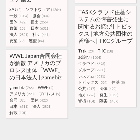
SAJ
ソフトウェア
(5)
(1264)
TASKクラウド住基シ
一般
協会
(1084)
(804)
ステムの障害発生に
団体
提出
(422)
(256)
関するお詫び | トピッ
政策
日本
(158)
(6311)
クス | 地方公共団体の
法人
社団
(2821)
(441)
皆様へ | TKCグループ
要望
連盟
(79)
(86)
Task
TKC
(20)
(18)
WWE Japan合同会社
お詫び
(1054)
が解散 アメリカのプ
クラウド
(6696)
ロレス団体「WWE」
グループ
(2980)
システム
の日本法人 | gamebiz
(6611)
トピックス
住基
(524)
(8)
gamebiz
WWE
(766)
(2)
公共
団体
(217)
(422)
アメリカ
プロレス
(228)
(9)
地方
発生
(296)
(1863)
合同
団体
(323)
(422)
皆様
障害
(104)
(1437)
日本
法人
(6311)
(2821)
解散
(101)