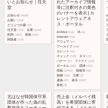
いとお知らせ｜任天
れたアーカイブ情報
堂
等に注釈付きの黄色
のバナーを表示 | カ
お知らせ
a
(4668)
レントアウェアネ
お願い
G
(224)
ス・ポータル
どうぶつの森
(19)
任天堂
企業
(311)
(6616)
Archive
IA
(166)
(6)
利用
団体
(5467)
(422)
Internet
(742)
関係者
(133)
アウェア
(11)
アーカイブ
(146)
カレント
(16)
チェック
ネス
(520)
(15)
バナー
ファクト
(51)
(125)
ポータル
団体
(402)
(422)
情報
情報等
(13931)
(48)
指摘
注釈
(333)
(3)
虚偽
表示
(87)
(1187)
黄色
(5)
北はなぜ韓国保守系
売上金（メルペイ残
団体が作った偽の乱
高）を希望団体に寄
数放送をユーチュー
付できる 「メルカリ