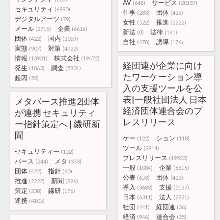
AV
サービス
(648)
(20137)
セキュリティ
(6990)
仕事
団体
(283)
(422)
デジタルアーツ
(79)
女性
推進
(522)
(2222)
メール
企業
(2716)
(6616)
新法
法律
(8)
(161)
団体
国内
(422)
(2059)
自社
誘導
(478)
(176)
実態
対策
(907)
(4722)
情報
株式会社
(13931)
(19472)
経団連が企業に向け
発生
調査
(1863)
(5801)
たワーケーション導
起因
(55)
入の支援ツールを公
表|一般社団法人 日本
メタバース推進2団体
経済団体連合会のプ
が連携 セキュリティ
レスリリース
ー指針策定へ | 繊研新
聞
ケー
ション
(122)
(118)
ツール
(2914)
セキュリティー
(152)
プレスリリース
(19523)
バース
メタ
(244)
(373)
一般
企業
(1084)
(6616)
団体
指針
(422)
(60)
公表
団体
(653)
(422)
推進
新聞
(2222)
(926)
導入
支援
(3683)
(5137)
策定
繊研
(238)
(176)
日本
法人
(6311)
(2821)
連携
(4105)
社団
経団連
(441)
(36)
経済
連合会
(946)
(25)