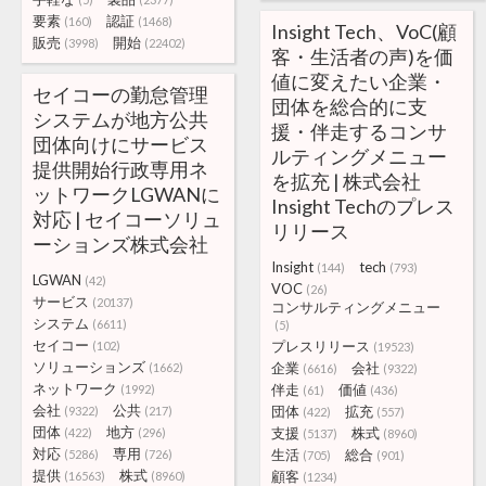
要素
認証
(160)
(1468)
Insight Tech、VoC(顧
販売
開始
(3998)
(22402)
客・生活者の声)を価
値に変えたい企業・
セイコーの勤怠管理
団体を総合的に支
システムが地方公共
援・伴走するコンサ
団体向けにサービス
ルティングメニュー
提供開始行政専用ネ
を拡充 | 株式会社
ットワークLGWANに
Insight Techのプレス
対応 | セイコーソリュ
リリース
ーションズ株式会社
Insight
tech
(144)
(793)
LGWAN
(42)
VOC
(26)
サービス
(20137)
コンサルティングメニュー
システム
(6611)
(5)
セイコー
プレスリリース
(102)
(19523)
ソリューションズ
企業
会社
(1662)
(6616)
(9322)
ネットワーク
伴走
価値
(1992)
(61)
(436)
会社
公共
団体
拡充
(9322)
(217)
(422)
(557)
団体
地方
支援
株式
(422)
(296)
(5137)
(8960)
対応
専用
生活
総合
(5286)
(726)
(705)
(901)
提供
株式
顧客
(16563)
(8960)
(1234)