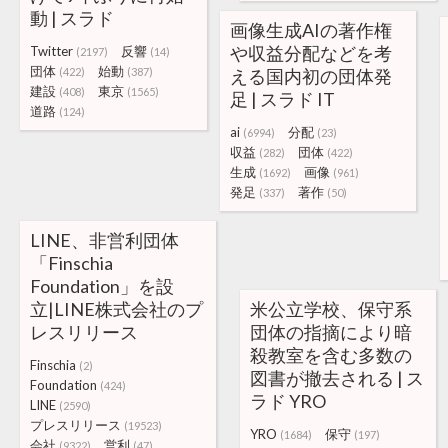
動 | スラド
画像生成AIの著作権
や収益分配などを考
Twitter
反響
(2197)
(14)
団体
始動
(422)
(387)
える国内初の団体発
建設
東京
(408)
(1565)
足 | スラド IT
道路
(124)
ai
分配
(6994)
(23)
収益
団体
(282)
(422)
生成
画像
(1692)
(961)
発足
著作
(337)
(50)
LINE、非営利団体
「Finschia
Foundation」を設
立|LINE株式会社のプ
米公立学校、保守系
レスリリース
団体の指摘により暗
殺教室を含む多数の
Finschia
(2)
図書が撤去される | ス
Foundation
(424)
ラド YRO
LINE
(2590)
プレスリリース
(19523)
YRO
保守
(1684)
(197)
会社
営利
(9322)
(47)