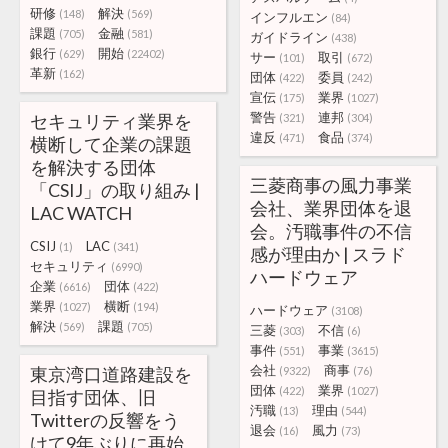
研修
解決
(148)
(569)
インフルエン
(84)
課題
金融
(705)
(581)
ガイドライン
(438)
銀行
開始
(629)
(22402)
サー
取引
(101)
(672)
革新
(162)
団体
委員
(422)
(242)
宣伝
業界
(175)
(1027)
警告
連邦
セキュリティ業界を
(321)
(304)
違反
食品
(471)
(374)
横断して企業の課題
を解決する団体
三菱商事の風力事業
「CSIJ」の取り組み |
会社、業界団体を退
LAC WATCH
会。汚職事件の不信
CSIJ
LAC
(1)
(341)
感が理由か | スラド
セキュリティ
(6990)
ハードウェア
企業
団体
(6616)
(422)
業界
横断
(1027)
(194)
ハードウェア
(3108)
解決
課題
(569)
(705)
三菱
不信
(303)
(6)
事件
事業
(551)
(3615)
会社
商事
東京湾口道路建設を
(9322)
(76)
団体
業界
(422)
(1027)
目指す団体、旧
汚職
理由
(13)
(544)
Twitterの反響をう
退会
風力
(16)
(73)
けて9年ぶりに再始