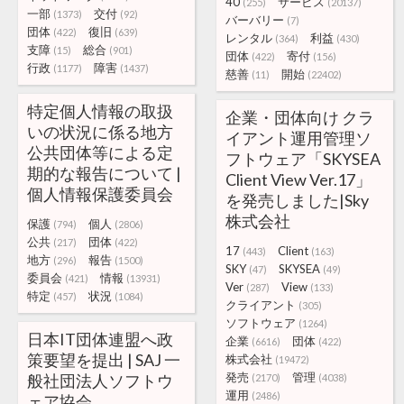
40
サービス
(255)
(20137)
一部
交付
(1373)
(92)
バーバリー
(7)
団体
復旧
(422)
(639)
レンタル
利益
(364)
(430)
支障
総合
(15)
(901)
団体
寄付
(422)
(156)
行政
障害
(1177)
(1437)
慈善
開始
(11)
(22402)
特定個人情報の取扱
企業・団体向け クラ
いの状況に係る地方
イアント運用管理ソ
公共団体等による定
フトウェア「SKYSEA
期的な報告について |
Client View Ver.17」
個人情報保護委員会
を発売しました|Sky
株式会社
保護
個人
(794)
(2806)
公共
団体
(217)
(422)
17
Client
(443)
(163)
地方
報告
(296)
(1500)
SKY
SKYSEA
(47)
(49)
委員会
情報
(421)
(13931)
Ver
View
(287)
(133)
特定
状況
(457)
(1084)
クライアント
(305)
ソフトウェア
(1264)
日本IT団体連盟へ政
企業
団体
(6616)
(422)
策要望を提出 | SAJ 一
株式会社
(19472)
発売
管理
般社団法人ソフトウ
(2170)
(4038)
運用
(2486)
ェア協会