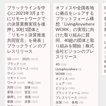
ブラックラインを中
オフィスや全国各地
心に2021年3月まで
に拠点をシェアする
にリモートワークで
プラットフォーム構
の決算業務実現を後
想「LivingAnywhere
押し10社1団体と
WORK」の実現に向
「リモート決算推進
けた取り組みに賛
共同宣言」を発表｜
同、40超の団体と取
G
ブラックライン のプ
り組みを開始｜株式
レスリリース
会社ビジョンのプレ
スリリース
10
2021
(1687)
(2113)
ブラック
(109)
40
(255)
プレスリリース
(19523)
LivingAnywhere
(3)
ライン
(264)
WORK
(182)
リモート
(659)
オフィス
(496)
ワーク
中心
(1195)
(209)
シェア
(740)
共同
団体
(2298)
(422)
ビジョン
(186)
実現
宣言
(3517)
(243)
プラットフォーム
(2931)
後押し
推進
(59)
(2222)
プレスリリース
(19523)
業務
決算
(3301)
(317)
全国
各地
(798)
(92)