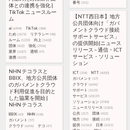
番号
(351)
体との連携を強化 |
TikTok ニュースルー
【NTT西日本】地方
ム
公共団体向け「ガバ
ai
TikTok
(6994)
(384)
メントクラウド接続
ため
リテラシー
(2673)
(48)
サポートサービス」
ルーム
向上
(1233)
(1602)
の提供開始|ニュース
団体
強化
(422)
(2936)
リリース – 通信・ICT
業界
透明
(1027)
(97)
サービス・ソリュー
連携
(4105)
ション
NHN テコラスと
ICT
NTT
(354)
(4050)
BBIX、地方公共団体
ガバメント
(57)
のガバメントクラウ
クラウド
(6696)
サポート
ド利用促進を目的と
(3129)
サービス
(20137)
した協業を開始 |
ソリューション
(3740)
NHN テコラス
ニュースリリース
(1023)
公共
団体
(217)
(422)
BBIX
NHN
(60)
(106)
地方
接続
(296)
(1130)
ガバメント
(57)
提供
日本
(16563)
(6311)
クラウド
テコ
(6696)
(47)