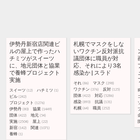
伊勢丹新宿店関連ビ
札幌でマスクをしな
ルの屋上で作ったハ
いワクチン反対派抗
チミツがスイーツ
議団体に職員が対
に、地元団体と協業
応、それにより3名
で養蜂プロジェクト
感染か | スラド
実施
それ
マスク
(86)
(298)
ワクチン
反対
(376)
(125)
スイーツ
ハチミツ
I
(12)
(1)
団体
対応
(422)
(5286)
ビル
(242)
感染
抗議
(893)
(131)
プロジェクト
(1276)
札幌
職員
(64)
(252)
伊勢丹
協業
(80)
(1449)
団体
地元
(422)
(54)
実施
屋上
(2504)
(22)
新宿
関連
(142)
(1071)
養蜂
(1)