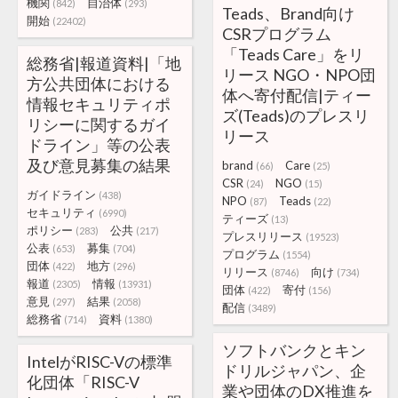
機関
自治体
(842)
(293)
Teads、Brand向け
開始
(22402)
CSRプログラム
「Teads Care」をリ
総務省|報道資料|「地
リース NGO・NPO団
方公共団体における
体へ寄付配信|ティー
情報セキュリティポ
ズ(Teads)のプレスリ
リシーに関するガイ
リース
ドライン」等の公表
及び意見募集の結果
brand
Care
(66)
(25)
CSR
NGO
(24)
(15)
ガイドライン
(438)
NPO
Teads
(87)
(22)
セキュリティ
(6990)
ティーズ
(13)
ポリシー
公共
(283)
(217)
プレスリリース
(19523)
公表
募集
(653)
(704)
プログラム
(1554)
団体
地方
(422)
(296)
リリース
向け
(8746)
(734)
報道
情報
(2305)
(13931)
団体
寄付
(422)
(156)
意見
結果
(297)
(2058)
配信
(3489)
総務省
資料
(714)
(1380)
ソフトバンクとキン
IntelがRISC-Vの標準
ドリルジャパン、企
化団体「RISC-V
業や団体のDX推進を