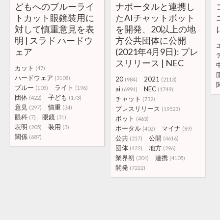
どもへのブルーライ
ナポータルと連携し
トカット眼鏡装用に
たAIチャットボット
対して慎重意見を表
を開発、20以上の地
明 | スラド ハードウ
方公共団体に公開
ェア
(2021年4月9日): プレ
スリリース | NEC
カット
(47)
ハードウェア
(3108)
20
2021
(984)
(2113)
ブルー
ライト
(105)
(196)
ai
NEC
(6994)
(1749)
団体
子ども
(422)
(173)
チャット
(732)
意見
慎重
(297)
(34)
プレスリリース
(19523)
眼科
眼鏡
(7)
(31)
ボット
(463)
表明
装用
(205)
(3)
ポータル
マイナ
(402)
(89)
関係
(687)
公共
公開
(217)
(4616)
団体
地方
(422)
(296)
業界初
連携
(204)
(4105)
開発
(7222)