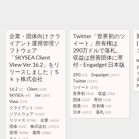
企業・団体向け クラ
Twitter「世界初のツ
イアント運用管理ソ
イート」所有権は
フトウェア
290万ドルで落札。
「SKYSEA Client
収益は慈善団体に寄
View Ver.16.2」をリ
付 – Engadget 日本版
リースしました｜Ｓ
290
Engadget
(10)
(2477)
ｋｙ株式会社
Twitter
(2197)
ツイート
(376)
16.2
Client
(2)
(163)
世界初
収益
(416)
(282)
SKYSEA
Ver
(49)
(287)
団体
寄付
(422)
(156)
View
(133)
慈善
所有権
(11)
(14)
クライアント
(305)
日本
落札
(6311)
(43)
ソフトウェア
(1264)
リリース
企業
(8746)
(6616)
団体
株式会社
(422)
(19472)
管理
運用
(4038)
(2486)
Ｓｋｙ
(16)