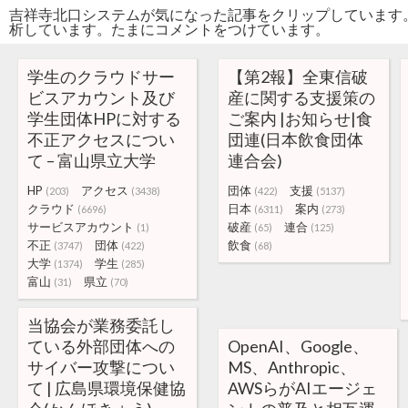
吉祥寺北口システムが気になった記事をクリップしています
析しています。たまにコメントをつけています。
学生のクラウドサー
【第2報】全東信破
ビスアカウント及び
産に関する支援策の
学生団体HPに対する
ご案内 |お知らせ|食
不正アクセスについ
団連(日本飲食団体
て – 富山県立大学
連合会)
HP
アクセス
団体
支援
(203)
(3438)
(422)
(5137)
クラウド
日本
案内
(6696)
(6311)
(273)
サービスアカウント
破産
連合
(1)
(65)
(125)
不正
団体
飲食
(3747)
(422)
(68)
大学
学生
(1374)
(285)
富山
県立
(31)
(70)
当協会が業務委託し
ている外部団体への
OpenAI、Google、
サイバー攻撃につい
MS、Anthropic、
て | 広島県環境保健協
AWSらがAIエージェ