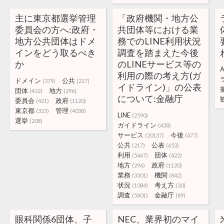
主に東京都選挙管理
「政府機関・地方公
委員会の方へ:政府・
共団体等における業
地方公共団体はドメ
務でのLINE利用状況
インをどう取るべき
調査を踏まえた今後
か
のLINEサービス等の
利用の際の考え方(ガ
ドメイン
公共
(379)
(217)
イドライン)」の公表
団体
地方
(422)
(296)
について:金融庁
委員会
政府
(421)
(1120)
東京都
管理
(325)
(4038)
LINE
(2590)
選挙
(208)
ガイドライン
(438)
サービス
今後
(20137)
(477)
公共
公表
(217)
(653)
利用
団体
(5467)
(422)
地方
政府
(296)
(1120)
業務
機関
(3301)
(842)
状況
考え方
(1084)
(30)
調査
金融庁
(5801)
(89)
眼科関係6団体、子
NEC、業界初のマイ