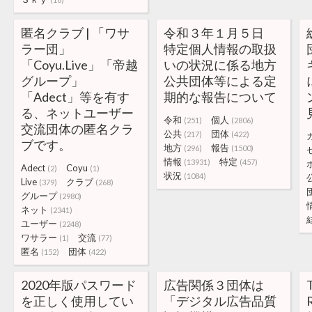
匿名クラブ | 「ワサ
令和３年１月５日
ラー団」
特定個人情報の取扱
「Coyu.Live」「帝越
いの状況に係る地方
グループ」
公共団体等による定
「Adect」等を有す
期的な報告について
る、ネットユーザー
令和
個人
(251)
(2806)
交流団体の匿名クラ
公共
団体
(217)
(422)
ブです。
地方
報告
(296)
(1500)
情報
特定
(13931)
(457)
Adect
Coyu
(2)
(1)
状況
(1084)
Live
クラブ
(379)
(268)
グループ
(2980)
ネット
(2341)
ユーザー
(2248)
ワサラー
交流
(1)
(77)
匿名
団体
(152)
(422)
2020年版パスワード
広告関係３団体は
を正しく使用してい
「デジタル広告品質