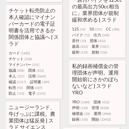
の最高出力50cc相当
チケット転売防止の
に」業界団体が規制
本人確認にマイナン
緩和求める | スラド
バーカードの電子証
125
50
CC
明書を活用できるか
(14)
(351)
(284)
バイク
出力
(72)
(148)
関係団体と協議へ | ス
原付
団体
(10)
(422)
ラド
最高
業界
(432)
(1027)
緩和
規制
(129)
(536)
カード
(1480)
チケット
(218)
マイナンバー
(251)
私的録画補償金の管
協議
団体
(406)
(422)
理団体が声明。運用
本人
活用
(237)
(5660)
開始前にさかのぼら
確認
証明書
(1517)
(389)
ないなど | スラド
転売
関係
(93)
(687)
YRO
防止
電子
(553)
(2107)
YRO
団体
(1684)
(422)
ニュージーランド、
声明
管理
(130)
(4038)
牛げっぷに課税。農
補償金
運用
(24)
(2486)
録画
開始
業団体は猛反発 | ス
(100)
(22402)
ラド サイエンス