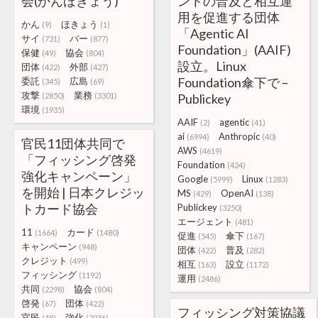
会(かんほきょう)
ントの普及と相互運
用を促進する団体
かん
ほきょう
(9)
(1)
「Agentic AI
サイ
バー
(731)
(877)
Foundation」(AAIF)
保健
協会
(49)
(804)
設立。Linux
団体
外部
(422)
(427)
Foundation傘下で –
委託
広島
(345)
(69)
攻撃
業務
(2850)
(3301)
Publickey
環境
(1935)
AAIF
agentic
(2)
(41)
ai
Anthropic
(6994)
(40)
官民11団体共同で
AWS
(4619)
「フィッシング啓発
Foundation
(424)
強化キャンペーン」
Google
Linux
(5999)
(1283)
を開始 | 日本クレジッ
MS
OpenAI
(429)
(138)
トカード協会
Publickey
(3250)
エージェント
(481)
11
カード
(1664)
(1480)
促進
傘下
(545)
(167)
キャンペーン
(948)
団体
普及
(422)
(282)
クレジット
(499)
相互
設立
(163)
(1172)
フィッシング
(1192)
運用
(2486)
共同
協会
(2298)
(804)
啓発
団体
(67)
(422)
フィッシング対策協議
官民
強化
(48)
(2936)