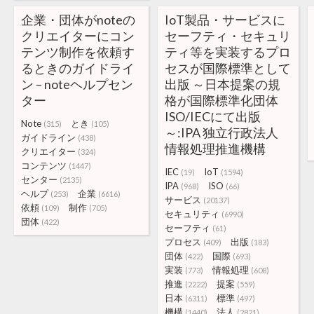
企業・団体がnoteの
IoT製品・サービスに
クリエイターにコン
セーフティ・セキュリ
テンツ制作を依頼す
ティ等を実装するプロ
るときのガイドライ
セスが国際標準として
ン – noteヘルプセン
出版 ～日本提案の規
ター
格が国際標準化団体
ISO/IECにて出版
Note
とき
(315)
(105)
～:IPA 独立行政法人
ガイドライン
(438)
情報処理推進機構
クリエイター
(324)
コンテンツ
(1447)
IEC
IoT
(19)
(1594)
センター
(2135)
IPA
ISO
(968)
(66)
ヘルプ
企業
(253)
(6616)
サービス
(20137)
依頼
制作
(109)
(705)
セキュリティ
(6990)
団体
(422)
セーフティ
(61)
プロセス
出版
(409)
(183)
団体
国際
(422)
(693)
実装
情報処理
(773)
(608)
推進
提案
(2222)
(559)
日本
標準
(6311)
(497)
機構
法人
(1440)
(2821)