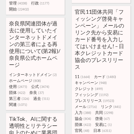
管理
行政
(4038)
(1177)
開始
(22402)
官民11団体共同「フ
ィッシング啓発キャ
奈良県関連団体が過
ンペーン」 メールの
去に使用していたイ
リンク先から安易に
ンターネットドメイ
カード番号を入力し
ンの第三者による再
てはいけません! – 日
使用について(第2報)/
本クレジットカード
奈良県公式ホームペ
協会のプレスリリー
ージ
ス
インターネットドメイン
(2)
11
カード
(1664)
(1480)
ホームページ
(808)
キャンペーン
(948)
使用
公式
(2475)
(3474)
クレジット
(499)
団体
奈良
(422)
(37)
フィッシング
(1192)
第三者
過去
(326)
(511)
プレスリリース
(19523)
関連
(1071)
メール
リンク
(2716)
(441)
入力
共同
(388)
(2298)
TikTok、AIに関する
協会
啓発
(804)
(67)
団体
安易に
透明性とリテラシー
(422)
(1)
官民
日本
(48)
(6311)
向上のために業界団