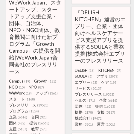
WeWork Japan、スタ
ートアップ、スター
『DELISH
トアップ支援企業・
KITCHEN』運営のエ
団体、自治体、
ブリー、企業・団体
NPO・NGO団体、教
向けヘルスケアサー
育機関に向けた新プ
ビス支援アプリを提
ログラム「Growth
供するSOULAと業務
Campus」の提供を開
提携|株式会社エブリ
始|WeWork Japan合
ーのプレスリリース
同会社のプレスリリ
ース
DELISH
KITCHEN
(16)
(27)
SOULA
アプリ
(2)
(5976)
Campus
Growth
(19)
(121)
エブリー
ケア
(23)
(193)
NGO
NPO
(15)
(87)
サービス
(20137)
WeWork
アップ
(19)
(1361)
プレスリリース
(19523)
スタート
(1168)
ヘルス
企業
(171)
(6616)
プレスリリース
(19523)
団体
提供
(422)
(16563)
プログラム
(1554)
提携
支援
(2178)
(5137)
企業
合同
(6616)
(323)
株式会社
(19472)
団体
提供
(422)
(16563)
業務
運営
(3301)
(1001)
支援
教育
(5137)
(573)