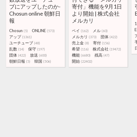
ブにアップしたのか-
寄付」機能を9月1日
Chosun online 朝鮮日
より開始 | 株式会社
報
メルカリ
1
E
Chosun
ONLINE
ペイ
メル
(5)
(573)
(162)
(60)
アップ
メルカリ
団体
(1361)
(373)
(422)
ユーチューブ
売上金
寄付
(48)
(8)
(156)
乱数
保守
希望
株式会社
(14)
(197)
(116)
(19472)
団体
放送
機能
残高
(422)
(600)
(6680)
(47)
朝鮮日報
韓国
開始
(5)
(506)
(22402)