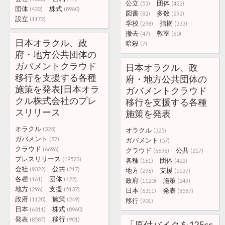
公立
団体
(53)
(422)
団体
株式
(422)
(8960)
図書
多数
(82)
(292)
設立
(1172)
学校
指摘
(298)
(333)
撤去
教室
(47)
(60)
日本オラクル、政
暗殺
(7)
府・地方公共団体の
ガバメントクラウド
日本オラクル、政
移行を支援する各種
府・地方公共団体の
施策を発表|日本オラ
ガバメントクラウド
クル株式会社のプレ
移行を支援する各種
スリリース
施策を発表
オラクル
(325)
オラクル
(325)
ガバメント
(57)
ガバメント
(57)
クラウド
(6696)
クラウド
公共
(6696)
(217)
プレスリリース
(19523)
各種
団体
(161)
(422)
会社
公共
(9322)
(217)
地方
支援
(296)
(5137)
各種
団体
(161)
(422)
政府
施策
(1120)
(249)
地方
支援
(296)
(5137)
日本
発表
(6311)
(8587)
政府
施策
(1120)
(249)
移行
(901)
日本
株式
(6311)
(8960)
発表
移行
(8587)
(901)
「原付バイクを125cc