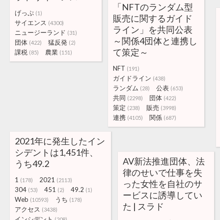
「NFTのランダム型
げっぷ
(1)
販売に関するガイド
サイエンス
(4300)
ライン」を共同公表
ニュージーランド
(31)
～関係4団体と連携し
団体
猛反発
(422)
(2)
て策定～
課税
農業
(85)
(151)
NFT
(191)
ガイドライン
(438)
ランダム
公表
(28)
(653)
共同
団体
(2298)
(422)
策定
販売
(238)
(3998)
連携
関係
(4105)
(687)
2021年に発生したイン
シデントは1,451件、
AV新法推進団体、法
うち49.2
律のせいで仕事を失
1
2021
(178)
(2113)
った女性を自社のサ
304
451
49.2
(53)
(2)
(1)
ービスに誘導してい
Web
うち
(10593)
(178)
た | スラド
アクセス
(3438)
インシデント
(208)