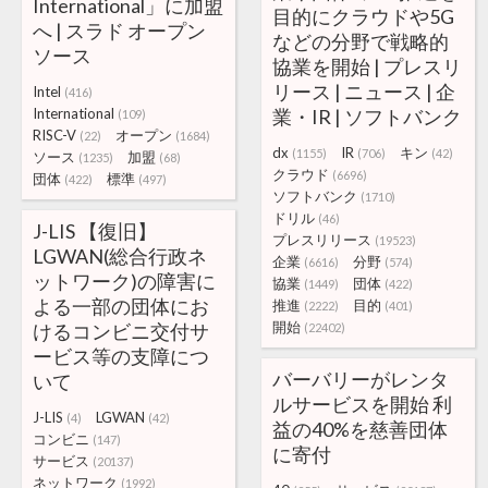
International」に加盟
目的にクラウドや5G
へ | スラド オープン
などの分野で戦略的
ソース
協業を開始 | プレスリ
リース | ニュース | 企
Intel
(416)
International
業・IR | ソフトバンク
(109)
RISC-V
オープン
(22)
(1684)
dx
IR
キン
(1155)
(706)
(42)
ソース
加盟
(1235)
(68)
クラウド
(6696)
団体
標準
(422)
(497)
ソフトバンク
(1710)
ドリル
(46)
J-LIS 【復旧】
プレスリリース
(19523)
LGWAN(総合行政ネ
企業
分野
(6616)
(574)
ットワーク)の障害に
協業
団体
(1449)
(422)
よる一部の団体にお
推進
目的
(2222)
(401)
開始
けるコンビニ交付サ
(22402)
ービス等の支障につ
バーバリーがレンタ
いて
ルサービスを開始 利
J-LIS
LGWAN
(4)
(42)
益の40%を慈善団体
コンビニ
(147)
に寄付
サービス
(20137)
ネットワーク
(1992)