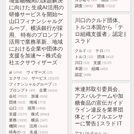
域金融機関の課題解決
調査
開発
に向けた 生成AI活用の
(5801)
(7222)
研修サービスを開始〜
川口のクルド団体、
山口フィナンシャルグ
トルコ本国から「テ
ループ、横浜銀行が採
ロ組織支援者」認定 |
用、 特有のプロンプト
スラド
活用で業務革新、地域
における企業や団体の
クルド
テロ
(2)
(77)
支援を加速〜 – 株式会
トルコ
団体
(52)
(422)
社エクサウィザーズ
川口
支援
(13)
(5137)
本国
組織
(1)
(682)
ai
ウィザーズ
(6994)
(25)
認定
(438)
エクサ
サービス
(36)
(20137)
フィナンシャルグループ
(3)
米連邦取引委員会、
プロンプト
企業
(49)
(6616)
アスパルテームや加
会社
加速
(9322)
(826)
糖食品の宣伝ガイド
団体
地域
(422)
(773)
山口
採用
(22)
(1406)
ライン違反を業界団
支援
株式
(5137)
(8960)
体とインフルエンサ
業務
横浜
(3301)
(147)
ーに警告 | スラド IT
機関
活用
(842)
(5660)
特有の
生成
(3)
(1692)
アスパルテーム
(4)