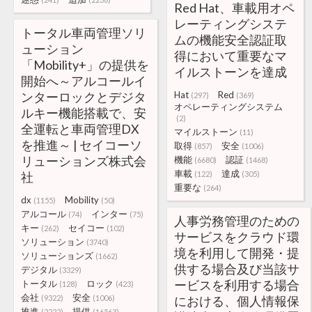
Red Hat、車載用オペ
レーティングシステ
トータル車両管理ソリ
ムの機能安全認証取
ューション
得において重要なマ
「Mobility+」の提供を
イルストーンを達成
開始へ～アルコールイ
ンターロックとデジタ
Hat
Red
(297)
(369)
オペレーティングシステム
ルキー機能搭載で、安
(2)
全運転と車両管理DX
マイルストーン
(11)
を推進～ | セイコーソ
取得
安全
(857)
(1006)
リューションズ株式会
機能
認証
(6680)
(1468)
車載
達成
社
(122)
(305)
重要な
(264)
dx
Mobility
(1155)
(50)
アルコール
インター
(74)
(75)
人事労務管理のための
キー
セイコー
(262)
(102)
サービスをクラウド環
ソリューション
(3740)
境を利用して開発・提
ソリューションズ
(1662)
供する場合及び当該サ
デジタル
(3329)
ービスを利用する場合
トータル
ロック
(128)
(423)
会社
安全
(9322)
(1006)
における、個人情報保
推進
提供
(2222)
(16563)