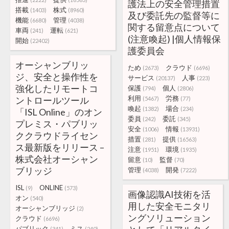
護法上の安全管理措置
搭載
株式
(1403)
(8960)
及び委託先の監督等に
機能
管理
(6680)
(4038)
関する留意点について
車両
運転
(241)
(621)
(注意喚起) |個人情報保
開始
(22402)
護委員会
オーシャンブリッ
ため
クラウド
(2673)
(6696)
ジ、安全と操作性を
サービス
人事
(20137)
(223)
強化したリモートコ
保護
個人
(794)
(2806)
利用
労務
ントロールツール
(5467)
(77)
喚起
場合
(1382)
(234)
「ISL Online」のオン
委員
委託
(242)
(345)
プレミス・パブリッ
安全
情報
(1006)
(13931)
ククラウドライセン
措置
提供
(281)
(16563)
ス最新版をリリース –
注意
環境
(1951)
(1935)
株式会社オーシャン
留意
監督
(10)
(70)
ブリッジ
管理
開発
(4038)
(7222)
ISL
ONLINE
(9)
(573)
画像認識AI技術を活
オン
(540)
用した安全モニタリ
オーシャンブリッジ
(2)
ングソリューション
クラウド
(6696)
パブリック
ミス
(341)
(240)