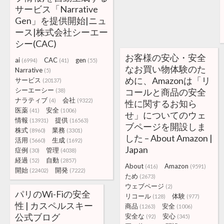
サービス「Narrative
Gen」を提供開始|ニュ
ース|株式会社シーエー
シー(CAC)
お客様の安心・安全
ai
CAC
gen
(6994)
(41)
(55)
なお買い物体験のた
Narrative
(5)
めに、Amazonは「リ
サービス
(20137)
シーエーシー
コールと商品の安全
(38)
ナラティブ
会社
(4)
(9322)
性に関するお知ら
医薬
安全
(41)
(1006)
せ」についてのウェ
情報
提供
(13931)
(16563)
ブページを開設しま
株式
業務
(8960)
(3301)
した – About Amazon |
活用
生成
(5660)
(1692)
Japan
症例
管理
(30)
(4038)
経過
自動
(52)
(2857)
About
Amazon
(416)
(9591)
開始
開発
(22402)
(7222)
ため
(2673)
ウェブページ
(2)
パリのWi-Fiの安全
リコール
体験
(128)
(977)
性 | カスペルスキー
商品
安全
(1263)
(1006)
公式ブログ
安全な
安心
(92)
(345)