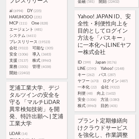
プレスリリース
金融
開始
(581)
(22402)
ai
DY
(6994)
(235)
Yahoo! JAPAN ID、安
HAKUHODO
(231)
全性・利便性向上を
MCP
One
(111)
(828)
エージェント
目的としてログイン
(481)
システム
(6611)
方法を「パスキー」
プレスリリース
(19523)
に一本化へ|LINEヤフ
会社
可能な
(9322)
(305)
ー株式会社
安全
導入
(1006)
(3683)
支援
株式
(5137)
(8960)
ID
Japan
(599)
(8176)
業務
管理
(3301)
(4038)
LINE
Yahoo!
(2590)
(2148)
開始
(22402)
キー
パス
(262)
(287)
ヤフー
ログイン
(670)
(487)
芝浦工業大学、デジ
一本化
会社
(22)
(9322)
利便
向上
タルツインの安全を
(48)
(1602)
安全
方法
(1006)
(1080)
守る 「マルチLiDAR
株式
目的
(8960)
(401)
異常検知技術」を開
発、特許出願へ | 芝浦
プラント定期修繕向
工業大学
けクラウドサービス
LiDAR
を強化し、作業調整
(14)