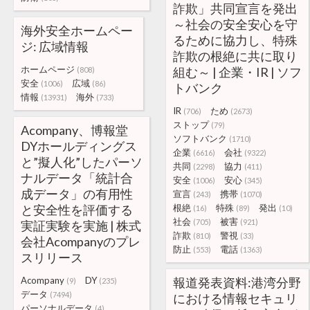
詐欺」共同宣言を発出
～社会の安全安心を守
海外安全ホームペー
るために協力し、特殊
ジ: 広域情報
詐欺の根絶に共に取り
ホームページ
組む～ | 企業・IR | ソフ
(808)
安全
広域
(1006)
(86)
トバンク
情報
海外
(13931)
(733)
IR
ため
(706)
(2673)
ストップ
(79)
Acompany、博報堂
ソフトバンク
(1710)
DYホールディングス
企業
会社
(6616)
(9322)
と”擬人化”したパーソ
共同
協力
(2298)
(411)
ナルデータ「統計合
安全
安心
(1006)
(345)
成データ」の有用性
宣言
携帯
(243)
(1070)
と安全性を評価する
根絶
特殊
発出
(16)
(89)
(10)
社会
被害
(705)
(921)
実証実験を実施 | 株式
詐欺
警視
(810)
(33)
会社Acompanyのプレ
防止
電話
(553)
(1363)
スリリース
Acompany
DY
報道発表資料:港湾分野
(9)
(235)
データ
(7494)
における情報セキュリ
パーソナルデータ
(4)