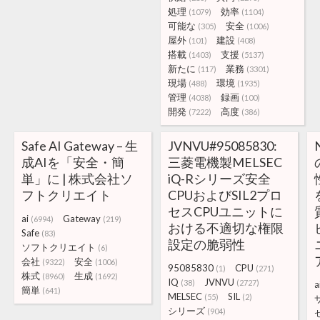
処理
効率
(1079)
(1104)
可能な
安全
(305)
(1006)
屋外
建設
(101)
(408)
搭載
支援
(1403)
(5137)
新たに
業務
(117)
(3301)
現場
環境
(488)
(1935)
管理
録画
(4038)
(100)
開発
高度
(7222)
(386)
Safe AI Gateway – 生
JVNVU#95085830:
成AIを「安全・簡
三菱電機製MELSEC
単」に | 株式会社ソ
iQ-Rシリーズ安全
フトクリエイト
CPUおよびSIL2プロ
セスCPUユニットに
ai
Gateway
(6994)
(219)
おける不適切な権限
Safe
(83)
設定の脆弱性
ソフトクリエイト
(6)
会社
安全
(9322)
(1006)
95085830
CPU
(1)
(271)
株式
生成
(8960)
(1692)
IQ
JVNVU
(38)
(2727)
a
簡単
(641)
MELSEC
SIL
(55)
(2)
シリーズ
(904)