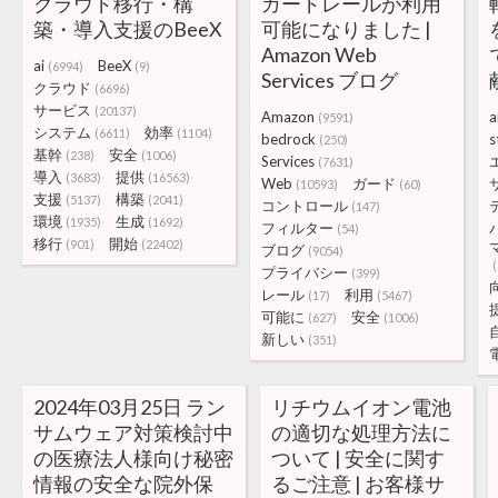
クラウド移行・構
ガードレールが利用
築・導入支援のBeeX
可能になりました |
Amazon Web
ai
BeeX
(6994)
(9)
Services ブログ
クラウド
(6696)
サービス
(20137)
Amazon
a
(9591)
システム
効率
(6611)
(1104)
bedrock
s
(250)
基幹
安全
(238)
(1006)
Services
(7631)
導入
提供
(3683)
(16563)
Web
ガード
(10593)
(60)
支援
構築
(5137)
(2041)
コントロール
(147)
環境
生成
(1935)
(1692)
フィルター
(54)
移行
開始
(901)
(22402)
ブログ
(9054)
(
プライバシー
(399)
レール
利用
(17)
(5467)
可能に
安全
(627)
(1006)
新しい
(351)
2024年03月25日 ラン
リチウムイオン電池
サムウェア対策検討中
の適切な処理方法に
の医療法人様向け秘密
ついて | 安全に関す
情報の安全な院外保
るご注意 | お客様サ