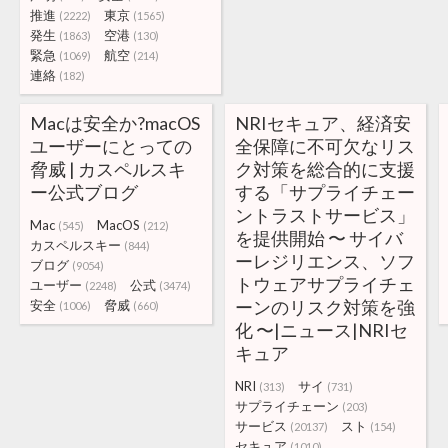
推進
東京
(2222)
(1565)
発生
空港
(1863)
(130)
緊急
航空
(1069)
(214)
連絡
(182)
Macは安全か?macOS
NRIセキュア、経済安
ユーザーにとっての
全保障に不可欠なリス
脅威 | カスペルスキ
ク対策を総合的に支援
ー公式ブログ
する「サプライチェー
ントラストサービス」
Mac
MacOS
(545)
(212)
を提供開始 〜 サイバ
カスペルスキー
(844)
ーレジリエンス、ソフ
ブログ
(9054)
トウェアサプライチェ
ユーザー
公式
(2248)
(3474)
ーンのリスク対策を強
安全
脅威
(1006)
(660)
化 〜|ニュース|NRIセ
キュア
NRI
サイ
(313)
(731)
サプライチェーン
(203)
サービス
スト
(20137)
(154)
セキュア
(1010)