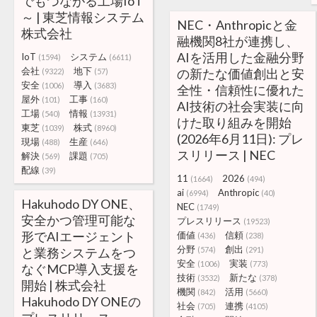
でもつながる工場IoT
～ | 東芝情報システム
NEC・Anthropicと金
株式会社
融機関8社が連携し、
AIを活用した金融分野
IoT
システム
(1594)
(6611)
会社
地下
の新たな価値創出と安
(9322)
(57)
安全
導入
(1006)
(3683)
全性・信頼性に優れた
屋外
工事
(101)
(160)
AI技術の社会実装に向
工場
情報
(540)
(13931)
けた取り組みを開始
東芝
株式
(1039)
(8960)
(2026年6月11日): プレ
現場
生産
(488)
(646)
スリリース | NEC
解決
課題
(569)
(705)
配線
(39)
11
2026
(1664)
(494)
ai
Anthropic
(6994)
(40)
Hakuhodo DY ONE、
NEC
(1749)
安全かつ管理可能な
プレスリリース
(19523)
形でAIエージェント
価値
信頼
(436)
(238)
分野
創出
と業務システムをつ
(574)
(291)
安全
実装
(1006)
(773)
なぐMCP導入支援を
技術
新たな
(3532)
(378)
開始 | 株式会社
機関
活用
(842)
(5660)
Hakuhodo DY ONEの
社会
連携
(705)
(4105)