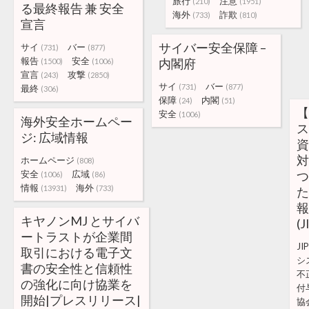
旅行
注意
(210)
(1951)
る最終報告 兼 安全
海外
詐欺
(733)
(810)
宣言
サイバー安全保障 –
サイ
バー
(731)
(877)
報告
安全
内閣府
(1500)
(1006)
宣言
攻撃
(243)
(2850)
サイ
バー
(731)
(877)
最終
(306)
保障
内閣
(24)
(51)
【
安全
(1006)
海外安全ホームペー
ス
ジ: 広域情報
資
対
ホームページ
(808)
安全
広域
つ
(1006)
(86)
情報
海外
(13931)
(733)
た
報
キヤノンMJ とサイバ
(
ートラストが企業間
JI
取引における電子文
シ
書の安全性と信頼性
不
の強化に向け協業を
付
開始|プレスリリース|
協