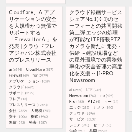
Cloudflare、AIアプ
クラウド録画サービス
リケーションの安全
シェアNo.1(※1)のセ
を大規模かつ無償で
ーフィーとの共同開発
サポートする
第二弾 エッジAI処理
「Firewall for AI」を
が可能なLTE搭載PTZ
発表 | クラウドフレ
カメラを新たに開発・
アジャパン株式会社
供給 ～建設現場など
のプレスリリース
の屋外環境での業務効
率化や安全管理の高度
ai
CloudFlare
(6994)
(817)
化を支援～ | i-PRO
Firewall
for
(69)
(5779)
Newsroom
アプリケーション
(1059)
クラウド
(6696)
ai
LTE
(6994)
(242)
サポート
(3129)
Newsroom
no
(760)
(496)
フレア
(13)
Pro
PTZ
ィー
(465)
(4)
(14)
プレスリリース
(19523)
エッジ
カメラ
(285)
(840)
会社
大規模
(9322)
(753)
クラウド
(6696)
安全
株式
(1006)
(8960)
サービス
(20137)
無償
発表
(593)
(8587)
シェア
セーフ
(740)
(55)
供給
共同
(213)
(2298)