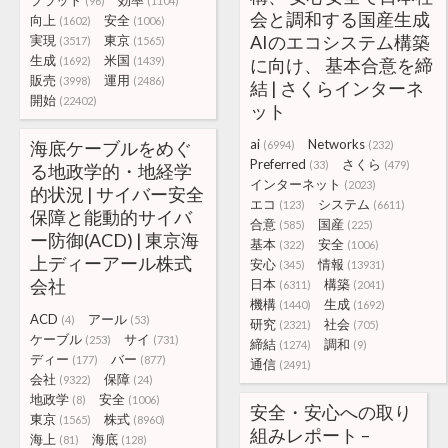
プラット
効率
(96)
(1104)
会と調和する国産生成
向上
安全
(1602)
(1006)
AIのエコシステム構築
実現
東京
(3517)
(1565)
生成
米国
(1692)
(1439)
に向け、 基本合意を締
販売
運用
(3998)
(2486)
結 | さくらインターネ
開始
(22402)
ット
ai
Networks
海底ケーブルをめぐ
(6994)
(232)
Preferred
さくら
(33)
(479)
る地政学的・地経学
インターネット
(2023)
的状況 | サイバー安全
エコ
システム
(123)
(6611)
保障と能動的サイバ
合意
国産
(585)
(225)
ー防御(ACD) | 東京海
基本
安全
(322)
(1006)
上ディーアール株式
安心
情報
(345)
(13931)
会社
日本
構築
(6311)
(2041)
機構
生成
(1440)
(1692)
ACD
アール
(4)
(53)
研究
社会
(2321)
(705)
ケーブル
サイ
(253)
(731)
締結
調和
(1274)
(9)
ディー
バー
(177)
(877)
通信
(2491)
会社
保障
(9322)
(24)
地政学
安全
(8)
(1006)
安全・安心への取り
東京
株式
(1565)
(8960)
組みレポート –
海上
海底
(81)
(128)