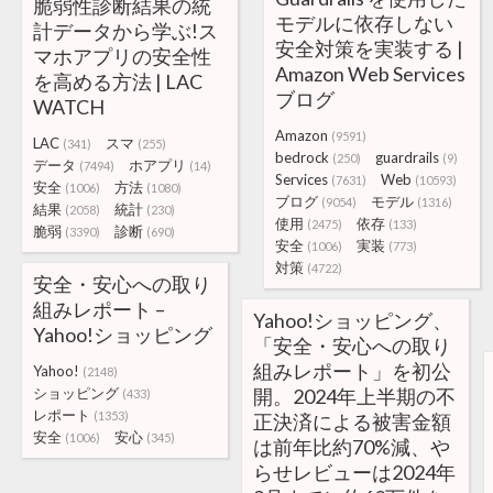
脆弱性診断結果の統
モデルに依存しない
計データから学ぶ!ス
安全対策を実装する |
マホアプリの安全性
Amazon Web Services
を高める方法 | LAC
ブログ
WATCH
Amazon
(9591)
LAC
スマ
(341)
(255)
bedrock
guardrails
(250)
(9)
データ
ホアプリ
(7494)
(14)
Services
Web
(7631)
(10593)
安全
方法
(1006)
(1080)
ブログ
モデル
(9054)
(1316)
結果
統計
(2058)
(230)
使用
依存
(2475)
(133)
脆弱
診断
(3390)
(690)
安全
実装
(1006)
(773)
対策
(4722)
安全・安心への取り
組みレポート –
Yahoo!ショッピング、
Yahoo!ショッピング
「安全・安心への取り
組みレポート」を初公
Yahoo!
(2148)
ショッピング
開。2024年上半期の不
(433)
レポート
(1353)
正決済による被害金額
安全
安心
(1006)
(345)
は前年比約70%減、や
らせレビューは2024年