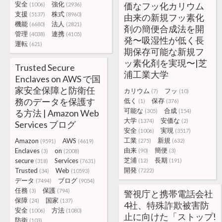
安全
強化
価なフッ化カリウム
(1006)
(2936)
支援
株式
(5137)
(8960)
由来の新規フッ素化
機能
法人
(6680)
(2821)
剤の簡便合成法を開
管理
連携
(4038)
(4105)
発〜吸湿性が低く長
運転
(621)
期保存可能な新規フ
ッ素化剤を実現〜|芝
Trusted Secure
浦工業大学
Enclaves on AWS で国
家安全保障と防衛任
カリウム
フッ
(7)
(10)
務のデータを保護す
低く
保存
(1)
(376)
可能な
合成
る方法 | Amazon Web
(305)
(154)
大学
安価な
(1374)
(2)
Services ブログ
安全
実現
(1006)
(3517)
工業
新規
Amazon
AWS
(275)
(632)
(9591)
(4619)
由来
簡便
Enclaves
on
(90)
(3)
(3)
(2008)
芝浦
長期
secure
Services
(12)
(191)
(318)
(7631)
開発
Trusted
Web
(7222)
(34)
(10593)
データ
ブログ
(7494)
(9054)
任務
保護
(3)
(794)
警視庁と携帯電話会社
保障
国家
(24)
(137)
4社、特殊詐欺被害防
安全
方法
(1006)
(1080)
止に向けた「ストップ!
防衛
(103)