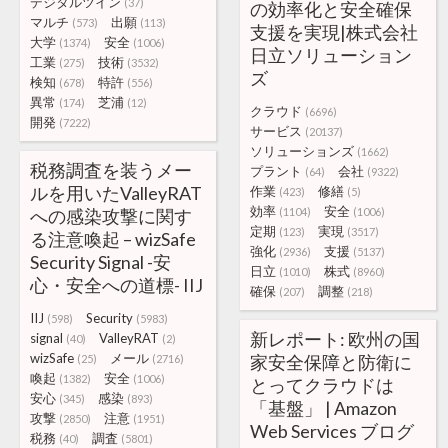
デジタルツイン
(37)
の効率化と安全確保
マルチ
出願
(573)
(113)
支援を実現|株式会社
大学
安全
(1374)
(1006)
日立ソリューション
工業
技術
(275)
(3532)
ズ
検知
特許
(678)
(556)
異常
芝浦
(174)
(12)
クラウド
(6696)
開発
(7222)
サービス
(20137)
ソリューションズ
(1662)
税務調査を装うメー
プラント
会社
(64)
(9322)
ルを用いたValleyRAT
作業
修繕
(423)
(5)
効率
安全
への感染攻撃に関す
(1104)
(1006)
定期
実現
(123)
(3517)
る注意喚起 – wizSafe
強化
支援
(2936)
(5137)
Security Signal -安
日立
株式
(1010)
(8960)
心・安全への道標- IIJ
確保
調整
(207)
(218)
IIJ
Security
(598)
(5983)
新レポート: 欧州の国
signal
ValleyRAT
(40)
(2)
wizSafe
メール
家安全保障と防衛に
(25)
(2716)
喚起
安全
(1382)
(1006)
とってクラウドは
安心
感染
(345)
(893)
「基盤」 | Amazon
攻撃
注意
(2850)
(1951)
Web Services ブログ
税務
調査
(40)
(5801)