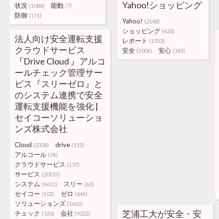
Yahoo!ショッピング
状況
能動
(1084)
(7)
防御
(171)
Yahoo!
(2148)
ショッピング
(433)
法人向け安全運転支援
レポート
(1353)
クラウドサービス
安全
安心
(1006)
(345)
『Drive Cloud 』アルコ
ールチェック管理サー
ビス『スリーゼロ』と
のシステム連携で安全
運転支援機能を強化 |
セイコーソリューショ
ンズ株式会社
Cloud
drive
(2338)
(153)
アルコール
(74)
クラウドサービス
(137)
サービス
(20137)
システム
スリー
(6611)
(63)
セイコー
ゼロ
(102)
(446)
ソリューションズ
(1662)
芝浦工大が安全・安
チェック
会社
(520)
(9322)