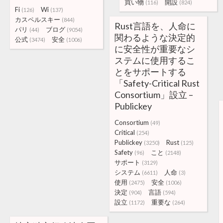
買い物
開設
(116)
(824)
Fi
Wi
(126)
(137)
カスペルスキー
(844)
Rust言語を、人命に
パリ
ブログ
(44)
(9054)
関わるような決定的
公式
安全
(3474)
(1006)
に安全性が重要なシ
ステムに使用するこ
とをサポートする
「Safety-Critical Rust
Consortium」設立 –
Publickey
Consortium
(49)
Critical
(254)
Publickey
Rust
(3250)
(125)
Safety
こと
(96)
(2148)
サポート
(3129)
システム
人命
(6611)
(3)
使用
安全
(2475)
(1006)
決定
言語
(904)
(594)
設立
重要な
(1172)
(264)