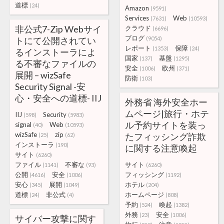
道標
(24)
Amazon
(9591)
Services
Web
(7631)
(10593)
非公式7-Zip Webサイ
クラウド
(6696)
ブログ
トにて公開されてい
(9054)
レポート
保障
(1353)
(24)
るインストーラによ
国家
基盤
(137)
(1295)
る不審なファイルの
安全
欧州
(1006)
(371)
展開 – wizSafe
防衛
(103)
Security Signal -安
心・安全への道標- IIJ
外務省 海外安全ホー
ムページ|旅行・ホテ
IIJ
Security
(598)
(5983)
ル予約サイトを装っ
signal
Web
(40)
(10593)
wizSafe
zip
たフィッシング詐欺
(25)
(62)
インストーラ
(190)
に関する注意喚起
サイト
(6260)
ファイル
不審な
サイト
(1141)
(93)
(6260)
公開
安全
フィッシング
(4616)
(1006)
(1192)
安心
展開
ホテル
(345)
(1049)
(204)
道標
非公式
ホームページ
(24)
(4)
(808)
予約
喚起
(524)
(1382)
外務
安全
(23)
(1006)
サイバー攻撃に関す