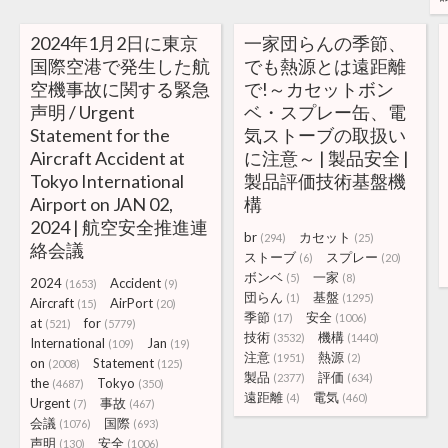
2024年1月2日に東京
一家団らんの季節、
国際空港で発生した航
でも熱源とは遠距離
空機事故に関する緊急
で!～カセットボン
声明 / Urgent
ベ・スプレー缶、電
Statement for the
気ストーブの取扱い
Aircraft Accident at
に注意～ | 製品安全 |
Tokyo International
製品評価技術基盤機
Airport on JAN 02,
構
2024 | 航空安全推進連
br
カセット
(294)
(25)
絡会議
ストーブ
スプレー
(6)
(20)
ボンベ
一家
(5)
(8)
2024
Accident
(1653)
(9)
団らん
基盤
(1)
(1295)
Aircraft
AirPort
(15)
(20)
季節
安全
(17)
(1006)
at
for
(521)
(5779)
技術
機構
(3532)
(1440)
International
Jan
(109)
(19)
注意
熱源
(1951)
(2)
on
Statement
(2008)
(125)
製品
評価
(2377)
(634)
the
Tokyo
(4687)
(350)
遠距離
電気
(4)
(460)
Urgent
事故
(7)
(467)
会議
国際
(1076)
(693)
声明
安全
(130)
(1006)