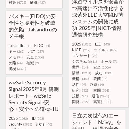
浮遊ウイルスを安全か
対策
解説
(4722)
(427)
つ高速に不活性化する
深紫外LED大空間殺菌
パスキー(FIDO)の安
システムの開発に成
全性と脆弱性と破滅
功|2025年|NICT-情報
的欠陥 – falsandtruの
通信研究機構
メモ帳
2025
LED
(1083)
(143)
falsandtru
FIDO
(1)
(74)
NICT-
ウイルス
(212)
(877)
キー
パス
(262)
(287)
コンサート
(23)
メモ
安全
(94)
(1006)
システム
ホール
(6611)
(71)
欠陥
破滅
(64)
(2)
世界
安全
(2149)
(1006)
脆弱
(3390)
情報
成功
(13931)
(1301)
機構
殺菌
(1440)
(16)
wizSafe Security
活性
浮遊
(59)
(14)
Signal 2025年8月 観測
研究
空間
(2321)
(384)
レポート – wizSafe
規模
通信
(601)
(2491)
Security Signal -安
開発
高速に
(7222)
(30)
心・安全への道標- IIJ
日立の次世代AIエー
2025
IIJ
(1083)
(598)
ジェント「Naivy」を
Security
signal
(5983)
(40)
活用し、現場の安全