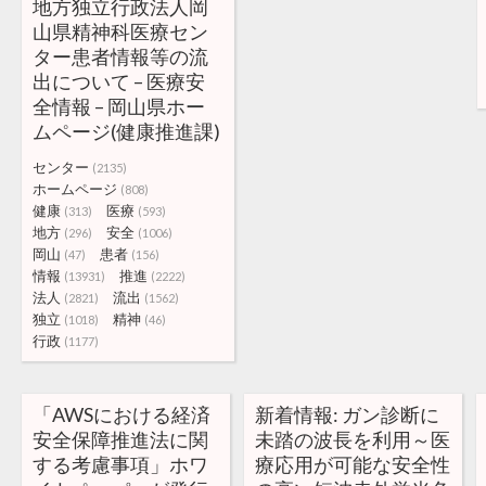
地方独立行政法人岡
山県精神科医療セン
ター患者情報等の流
出について – 医療安
全情報 – 岡山県ホー
ムページ(健康推進課)
センター
(2135)
ホームページ
(808)
健康
医療
(313)
(593)
地方
安全
(296)
(1006)
岡山
患者
(47)
(156)
情報
推進
(13931)
(2222)
法人
流出
(2821)
(1562)
独立
精神
(1018)
(46)
行政
(1177)
「AWSにおける経済
新着情報: ガン診断に
安全保障推進法に関
未踏の波長を利用～医
する考慮事項」ホワ
療応用が可能な安全性