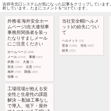
吉祥寺北口システムが気になった記事をクリップしています
析しています。たまにコメントをつけています。
外務省 海外安全ホー
当社安全帽(ヘルメ
ムページ|在大連領事
ット)の紛失につい
事務所関係者を装っ
て
たなりすましメール
ヘルメット
(23)
にご注意ください
安全
当社
(1006)
(807)
紛失
(321)
ホームページ
(808)
メール
事務
(2716)
(167)
外務
大連
(23)
(5)
安全
注意
(1006)
(1951)
海外
関係
(733)
(687)
領事
(4)
工場現場が抱える安
全性と生産性の課題
解決 ～配線工事なし
で導入、地下・屋外