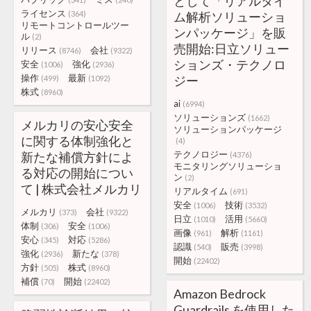
として「リアルタイ
ライセンス
(364)
ム解析ソリューショ
リモートコントロールツー
ンパッケージ」を販
ル
(2)
売開始:日立ソリュー
リリース
会社
(8746)
(9322)
ションズ・テクノロ
安全
強化
(1006)
(2936)
操作
最新
ジー
(499)
(1092)
株式
(8960)
ai
(6994)
ソリューションズ
(1662)
メルカリの安心安全
ソリューションパッケージ
に関する体制強化と
(4)
テクノロジー
新たな補償方針によ
(4376)
モニタリングソリューショ
る対応の開始につい
ン
(2)
て | 株式会社メルカリ
リアルタイム
(691)
安全
技術
(1006)
(3532)
メルカリ
会社
(373)
(9322)
日立
活用
(1010)
(5660)
体制
安全
(306)
(1006)
画像
解析
(961)
(1161)
安心
対応
(345)
(5286)
認識
販売
(540)
(3998)
強化
新たな
(2936)
(378)
開始
(22402)
方針
株式
(505)
(8960)
補償
開始
(70)
(22402)
Amazon Bedrock
Guardrails を使用した