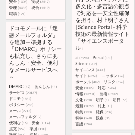
安全
実現
(1006)
(3517)
多文化・多言語の観点
管理
統合
(4038)
(1519)
で対応を―安全性確保
職場
(121)
を担う、村上明子さん
| Science Portal – 科学
ドコモメールに「迷
技術の最新情報サイト
惑メールフォルダ」
「サイエンスポータ
を追加～準拠する
ル」
「DMARC」ポリシー
も拡充し、さらにあ
ai
Portal
(6994)
(130)
んしん・安全、便利
Science
(202)
なメールサービスへ
サイエンス
(4300)
～
サイト
ニッポン
(6260)
(26)
ポータル
リスク
(402)
(696)
DMARC
あんしん
(49)
(11)
安全
対応
(1006)
(5286)
サービス
(20137)
情報
技術
(13931)
(3532)
ドコモ
(1882)
文化
明子
明日
(228)
(1)
(56)
ポリシー
(283)
最新
村上
(1092)
(10)
メール
(2716)
特集
確保
(133)
(207)
メールフォルダ
(2)
科学
観点
(268)
(36)
便利な
安全
(16)
(1006)
言語
(594)
拡充
準拠
(557)
(110)
迷惑
追加
(241)
(2238)