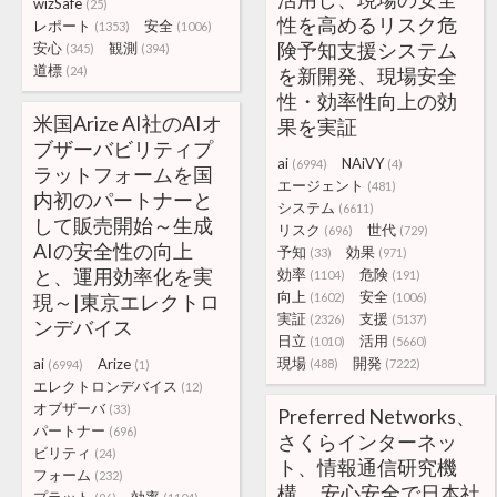
wizSafe
(25)
性を高めるリスク危
レポート
安全
(1353)
(1006)
険予知支援システム
安心
観測
(345)
(394)
道標
(24)
を新開発、現場安全
性・効率性向上の効
米国Arize AI社のAIオ
果を実証
ブザーバビリティプ
ai
NAiVY
(6994)
(4)
ラットフォームを国
エージェント
(481)
内初のパートナーと
システム
(6611)
して販売開始～生成
リスク
世代
(696)
(729)
AIの安全性の向上
予知
効果
(33)
(971)
と、運用効率化を実
効率
危険
(1104)
(191)
向上
安全
現～|東京エレクトロ
(1602)
(1006)
実証
支援
(2326)
(5137)
ンデバイス
日立
活用
(1010)
(5660)
現場
開発
ai
Arize
(488)
(7222)
(6994)
(1)
エレクトロンデバイス
(12)
オブザーバ
(33)
Preferred Networks、
パートナー
(696)
さくらインターネッ
ビリティ
(24)
ト、情報通信研究機
フォーム
(232)
構、 安心安全で日本社