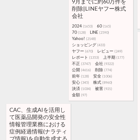
9月までに約60万件を
削除|LINEヤフー株式
会社
2024
60
(1653)
(165)
70
LINE
(128)
(2590)
Yahoo!
(2148)
ショッピング
(433)
ヤフー
レビュー
(670)
(249)
レポート
上半期
(1353)
(177)
不正
会社
(3747)
(9322)
公開
削除
(4616)
(774)
前年
安全
(128)
(1006)
安心
株式
(345)
(8960)
決済
被害
(1034)
(921)
金額
(97)
CAC、生成AIを活用し
て医薬品開発の安全性
情報管理業務における
症例経過情報(ナラティ
ブ情報)を自動生成する