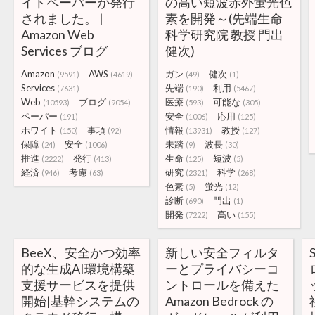
イトペーパーが発行
の高い短波赤外蛍光色
されました。 |
素を開発～(先端生命
Amazon Web
科学研究院 教授 門出
Services ブログ
健次)
Amazon
AWS
ガン
健次
(9591)
(4619)
(49)
(1)
Services
先端
利用
(7631)
(190)
(5467)
Web
ブログ
医療
可能な
(10593)
(9054)
(593)
(305)
ペーパー
安全
応用
(191)
(1006)
(125)
ホワイト
事項
情報
教授
(150)
(92)
(13931)
(127)
保障
安全
未踏
波長
(24)
(1006)
(9)
(30)
推進
発行
生命
短波
(2222)
(413)
(125)
(5)
経済
考慮
研究
科学
(946)
(63)
(2321)
(268)
色素
蛍光
(5)
(12)
診断
門出
(690)
(1)
開発
高い
(7222)
(155)
BeeX、安全かつ効率
新しい安全フィルタ
的な生成AI環境構築
ーとプライバシーコ
支援サービスを提供
ントロールを備えた
開始|基幹システムの
Amazon Bedrock の