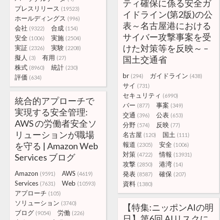
ティ確保に係る安全ガ
プレスリリース
(19523)
イドライン(第2版)の公
ホールディングス
(996)
表～名古屋港における
会社
合成
(9322)
(154)
サイバー攻撃事案を受
安全
実施
(1006)
(2504)
けた対策等を反映～ –
実証
実験
(2326)
(2208)
擬人
有用
国土交通省
(3)
(27)
株式
統計
(8960)
(230)
br
ガイドライン
(294)
(438)
評価
(634)
サイ
(731)
セキュリティ
(6990)
統合的アプローチで
バー
事案
(877)
(349)
実現する安全管理:
交通
公表
(396)
(653)
AWS の労働者安全ソ
分野
反映
(574)
(77)
リューションが職場
名古屋
国土
(120)
(111)
を守る | Amazon Web
報道
安全
(2305)
(1006)
対策
情報
(4722)
(13931)
Services ブログ
攻撃
港湾
(2850)
(14)
Amazon
AWS
発表
確保
(9591)
(4619)
(8587)
(207)
Services
Web
資料
(7631)
(10593)
(1380)
アプローチ
(105)
ソリューション
(3740)
【特集:ニッポンAIの明
ブログ
労働
(9054)
(226)
日】第6回 AIリスクに