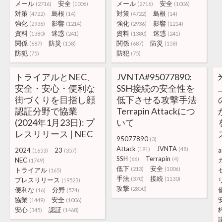
メール
安全
メール
安全
(2716)
(1006)
(2716)
(1006)
対策
島根
対策
島根
(4722)
(14)
(4722)
(14)
強化
影響
強化
影響
(2936)
(1214)
(2936)
(1214)
資料
迷惑
資料
迷惑
(1380)
(241)
(1380)
(241)
関係
防災
関係
防災
(687)
(158)
(687)
(158)
防犯
防犯
(75)
(75)
トライアルとNEC、
JVNTA#95077890:
安全・安心・便利な
SSH接続の安全性を
街づくりを目指し顔
低下させる攻撃手法
認証分野で協業
Terrapin Attackにつ
(2024年1月23日): プ
いて
レスリリース | NEC
95077890
(3)
Attack
JVNTA
(191)
(48)
2024
23
a
(1653)
(357)
SSH
Terrapin
(66)
(4)
NEC
(1749)
低下
安全
(213)
(1006)
トライアル
(165)
手法
接続
(370)
(1130)
プレスリリース
(19523)
攻撃
(2850)
便利な
分野
(16)
(574)
協業
安全
(1449)
(1006)
安心
認証
(345)
(1468)