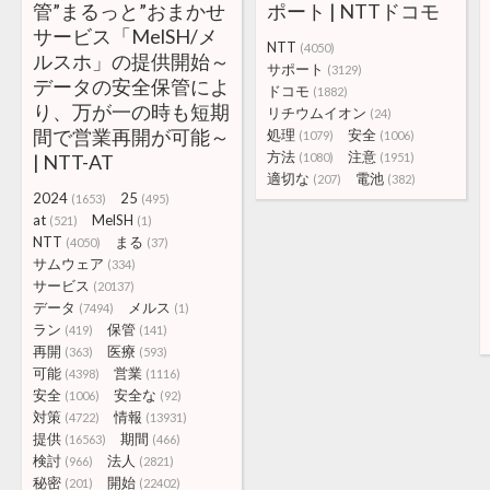
管”まるっと”おまかせ
ポート | NTTドコモ
サービス「MelSH/メ
NTT
(4050)
ルスホ」の提供開始～
サポート
(3129)
データの安全保管によ
ドコモ
(1882)
り、万が一の時も短期
リチウムイオン
(24)
間で営業再開が可能～
処理
安全
(1079)
(1006)
方法
注意
| NTT-AT
(1080)
(1951)
適切な
電池
(207)
(382)
2024
25
(1653)
(495)
at
MelSH
(521)
(1)
NTT
まる
(4050)
(37)
サムウェア
(334)
サービス
(20137)
データ
メルス
(7494)
(1)
ラン
保管
(419)
(141)
再開
医療
(363)
(593)
可能
営業
(4398)
(1116)
安全
安全な
(1006)
(92)
対策
情報
(4722)
(13931)
提供
期間
(16563)
(466)
検討
法人
(966)
(2821)
秘密
開始
(201)
(22402)