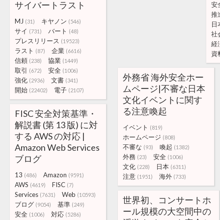
サイバートラスト
安
推
MJ
キヤノン
(31)
(546)
日
サイ
バート
(731)
(48)
社
プレスリリース
(19523)
経
ラスト
企業
(87)
(6616)
資
信頼
協業
(238)
(1449)
取引
安全
(672)
(1006)
外務省 海外安全ホー
強化
文書
(2936)
(341)
ムページ|不審な日本
開始
電子
(22402)
(2107)
文化イベントに関す
る注意喚起
FISC 安全対策基準・
解説書 (第 13 版) に対
イベント
(819)
する AWS の対応 |
ホームページ
(808)
Amazon Web Services
不審な
喚起
(93)
(1382)
外務
安全
ブログ
(23)
(1006)
文化
日本
(228)
(6311)
13
Amazon
(486)
(9591)
注意
海外
(1951)
(733)
AWS
FISC
(4619)
(7)
Services
Web
(7631)
(10593)
世界初、コンサートホ
ブログ
基準
(9054)
(249)
ール規模の大空間中の
安全
対応
(1006)
(5286)